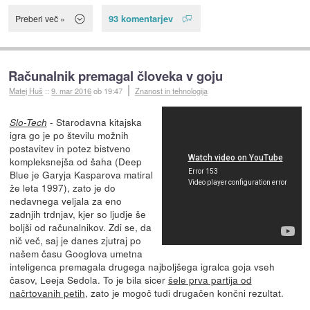
93 komentarjev
Preberi več »
Računalnik premagal človeka v goju
Matej Huš
::
9. mar 2016
ob 19:47
Znanost in tehnologija
- Starodavna kitajska
Slo-Tech
igra go je po številu možnih
postavitev in potez bistveno
kompleksnejša od šaha (Deep
Blue je Garyja Kasparova matiral
že leta 1997), zato je do
nedavnega veljala za eno
zadnjih trdnjav, kjer so ljudje še
boljši od računalnikov. Zdi se, da
nič več, saj je danes zjutraj po
našem času Googlova umetna
inteligenca premagala drugega najboljšega igralca goja vseh
časov, Leeja Sedola. To je bila sicer
šele prva partija od
načrtovanih petih
, zato je mogoč tudi drugačen končni rezultat.