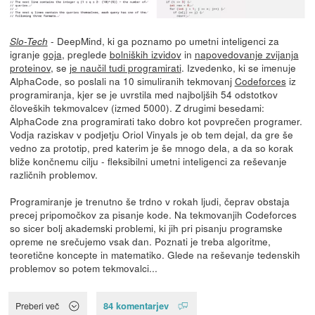
- DeepMind, ki ga poznamo po umetni inteligenci za
Slo-Tech
igranje
goja
, preglede
bolniških izvidov
in
napovedovanje zvijanja
proteinov
, se
je naučil tudi programirati
. Izvedenko, ki se imenuje
AlphaCode, so poslali na 10 simuliranih tekmovanj
Codeforces
iz
programiranja, kjer se je uvrstila med najboljših 54 odstotkov
človeških tekmovalcev (izmed 5000). Z drugimi besedami:
AlphaCode zna programirati tako dobro kot povprečen programer.
Vodja raziskav v podjetju Oriol Vinyals je ob tem dejal, da gre še
vedno za prototip, pred katerim je še mnogo dela, a da so korak
bliže končnemu cilju - fleksibilni umetni inteligenci za reševanje
različnih problemov.
Programiranje je trenutno še trdno v rokah ljudi, čeprav obstaja
precej pripomočkov za pisanje kode. Na tekmovanjih Codeforces
so sicer bolj akademski problemi, ki jih pri pisanju programske
opreme ne srečujemo vsak dan. Poznati je treba algoritme,
teoretične koncepte in matematiko. Glede na reševanje tedenskih
problemov so potem tekmovalci...
84 komentarjev
Preberi več