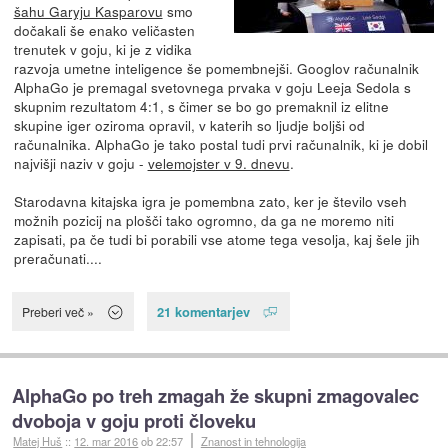
šahu Garyju Kasparovu
smo
dočakali še enako veličasten
trenutek v goju, ki je z vidika
razvoja umetne inteligence še pomembnejši. Googlov računalnik
AlphaGo je premagal svetovnega prvaka v goju Leeja Sedola s
skupnim rezultatom 4:1, s čimer se bo go premaknil iz elitne
skupine iger oziroma opravil, v katerih so ljudje boljši od
računalnika. AlphaGo je tako postal tudi prvi računalnik, ki je dobil
najvišji naziv v goju -
velemojster v 9. dnevu
.
Starodavna kitajska igra je pomembna zato, ker je število vseh
možnih pozicij na plošči tako ogromno, da ga ne moremo niti
zapisati, pa če tudi bi porabili vse atome tega vesolja, kaj šele jih
preračunati....
21 komentarjev
Preberi več »
AlphaGo po treh zmagah že skupni zmagovalec
dvoboja v goju proti človeku
Matej Huš
::
12. mar 2016
ob 22:57
Znanost in tehnologija