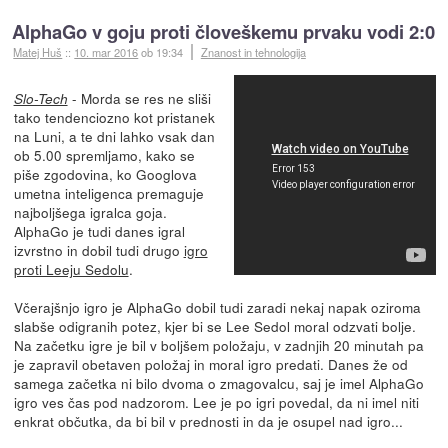
AlphaGo v goju proti človeškemu prvaku vodi 2:0
Matej Huš
::
10. mar 2016
ob 19:34
Znanost in tehnologija
- Morda se res ne sliši
Slo-Tech
tako tendenciozno kot pristanek
na Luni, a te dni lahko vsak dan
ob 5.00 spremljamo, kako se
piše zgodovina, ko Googlova
umetna inteligenca premaguje
najboljšega igralca goja.
AlphaGo je tudi danes igral
izvrstno in dobil tudi drugo
igro
proti Leeju Sedolu
.
Včerajšnjo igro je AlphaGo dobil tudi zaradi nekaj napak oziroma
slabše odigranih potez, kjer bi se Lee Sedol moral odzvati bolje.
Na začetku igre je bil v boljšem položaju, v zadnjih 20 minutah pa
je zapravil obetaven položaj in moral igro predati. Danes že od
samega začetka ni bilo dvoma o zmagovalcu, saj je imel AlphaGo
igro ves čas pod nadzorom. Lee je po igri povedal, da ni imel niti
enkrat občutka, da bi bil v prednosti in da je osupel nad igro...