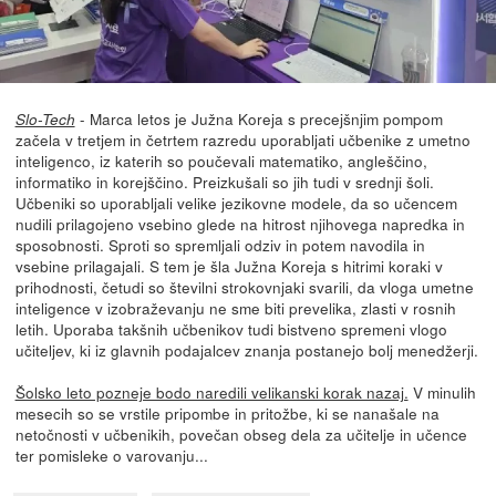
- Marca letos je Južna Koreja s precejšnjim pompom
Slo-Tech
začela v tretjem in četrtem razredu uporabljati učbenike z umetno
inteligenco, iz katerih so poučevali matematiko, angleščino,
informatiko in korejščino. Preizkušali so jih tudi v srednji šoli.
Učbeniki so uporabljali velike jezikovne modele, da so učencem
nudili prilagojeno vsebino glede na hitrost njihovega napredka in
sposobnosti. Sproti so spremljali odziv in potem navodila in
vsebine prilagajali. S tem je šla Južna Koreja s hitrimi koraki v
prihodnosti, četudi so številni strokovnjaki svarili, da vloga umetne
inteligence v izobraževanju ne sme biti prevelika, zlasti v rosnih
letih. Uporaba takšnih učbenikov tudi bistveno spremeni vlogo
učiteljev, ki iz glavnih podajalcev znanja postanejo bolj menedžerji.
Šolsko leto pozneje bodo naredili velikanski korak nazaj.
V minulih
mesecih so se vrstile pripombe in pritožbe, ki se nanašale na
netočnosti v učbenikih, povečan obseg dela za učitelje in učence
ter pomisleke o varovanju...