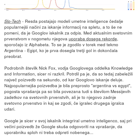
- Resda postajajo modeli umetne inteligence čedalje
Slo-Tech
popularnejši načini za iskanje informacij na spletu, a to še ne
pomeni, da je Googlov iskalnik za odpis. Med aktualnim svetovnim
prvenstvom v nogometu njegova
uporaba dosega rekorde
,
sporočajo iz Alphabeta. To se je zgodilo v torek med tekmo
Argentina - Egipt, ko je prva dosegla tretji gol in dokončala
preobrat.
Podrobnih številk Nick Fox, vodja Googlovega oddelka Knowledge
and Information, sicer ni razkril. Potrdil pa je, da so tedaj zabeležili
največ poizvedb na sekundo, od kar Googlovo iskanje deluje.
Najpopularnejša poizvedba je bila preprosto "argentina vs egypt",
pogosta vprašanja pa so bila povezana tudi s številom Messijevih
zadetkov na svetovnih prvenstvih, ali je to njegovo zadnje
svetovno prvenstvo in kaj se zgodi, če igralec drugega igralca
udari.
Google je sicer v svoj iskalnik integriral umetno inteligenco, saj pri
večini poizvedb že Google skuša odgovoriti na vprašanje, da
uporabniku sploh ni treba odpreti nobenega...