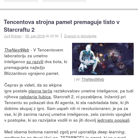
Tencentova strojna pamet premaguje tisto v
Starcraftu 2
Jurij Kristan
::
25. sep 2018
ob 22:50
Znanost in tehnologija
- V Tencentovem
TheNextWeb
laboratoriju za umetno
inteligenco
so razvili
dva bota, ki
premagujeta najtežjo
Blizzardovo vgrajeno pamet.
vir:
TheNextWeb
Čeprav je videti, da so ekipne
igre postale
glavna tarča
raziskovalcev umetne inteligence, pa tudi
njihova
nekdanja ljubica
, Starcraft 2, ni pozabljena. Inženirji pri
Tencentu so pokazali dva AI agenta, ki sta nadvladala tiste, ki jih
dobimo skupaj z igro. Sam uspeh niti ni revolucionaren; je pa za
vse, ki jih zanima razvoj umetne inteligence, zelo zanimiv vpogled
v postopke, ki so razvijalce vodili in so jih dovolj
jedrnato popisali
.
Med obema botoma namreč zgolj prvi uporablja
,
deep learning
medtem ko ga drugi (še) ne. TSTARBOT1 je agent, ki se v svoji