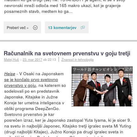
nevronski mreži odloča med 165 makro ukazi, kot je grajenje
posameznih stavb, medtem ko ga...
13 komentarjev
Preberi več »
Računalnik na svetovnem prvenstvu v goju tretji
Matej Huš
::
23. mar 2017
ob 22:13
Znanost in tehnologija
- V Osaki na Japonskem
Heise
se je končalo prvo svetovno
prvenstvo v goju
, na katerem so
sodelovali po en predstavnik
Japonske, Kitajske in Južne
Koreje ter umetna inteligenca v
obliki programa DeepZenGo.
Svetovno prvenstvo je kar
posrečen izraz, ker je Japonsko zastopal Yuta Iyama, ki je sicer 9.
na svetu in najboljši Japonec, Kitajsko tretji igralec sveta Mi Yuting
(drugi najboljši Kitajec), Južno Korejo pa drugi igralec sveta in