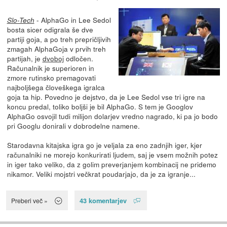
- AlphaGo in Lee Sedol
Slo-Tech
bosta sicer odigrala še dve
partiji goja, a po treh prepričljivih
zmagah AlphaGoja v prvih treh
partijah, je
dvoboj
odločen.
Računalnik je superioren in
zmore rutinsko premagovati
najboljšega človeškega igralca
goja ta hip. Povedno je dejstvo, da je Lee Sedol vse tri igre na
koncu predal, toliko boljši je bil AlphaGo. S tem je Googlov
AlphaGo osvojil tudi milijon dolarjev vredno nagrado, ki pa jo bodo
pri Googlu donirali v dobrodelne namene.
Starodavna kitajska igra go je veljala za eno zadnjih iger, kjer
računalniki ne morejo konkurirati ljudem, saj je vsem možnih potez
in iger tako veliko, da z golim preverjanjem kombinacij ne pridemo
nikamor. Veliki mojstri večkrat poudarjajo, da je za igranje...
43 komentarjev
Preberi več »