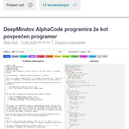
13 komentarjev
Preberi več
DeepMindov AlphaCode programira že kot
povprečen programer
Matej Huš
::
3. feb 2022
ob 00:49
Znanost in tehnologija