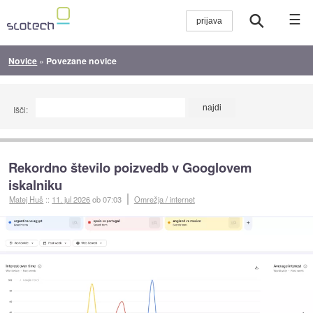
☰
Novice
»
Povezane novice
Išči:
Rekordno število poizvedb v Googlovem
iskalniku
Matej Huš
::
11. jul 2026
ob 07:03
Omrežja / internet