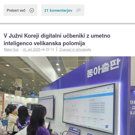
21 komentarjev
Preberi več
V Južni Koreji digitalni učbeniki z umetno
inteligenco velikanska polomija
Matej Huš
::
16. okt 2025
ob 22:13
Znanost in tehnologija