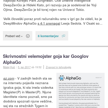
najboljši Korejec Park Junghwan. Oče umetne inteligence
DeepZenGo je Hideki Kato, pri razvoju pa je sodeloval še Yoji
Ojima. DeepZenGo je bil torej rojen na Univerzi Tokio.
Velik človeški poraz proti računalniku smo v igri go že videli, ko je
DeepMindov AlphaGo
s 4:1 premagal
Leeja Sedola. V Osaki so...
6 komentarjev
Preberi več »
Skrivnostni velemojster goja kar Googlov
AlphaGo
Matej Huš
::
5. jan 2017
ob 19:52
Znanost in tehnologija
- V zadnjih tednih sta se
qz.com
na internetu pojavila neznana
igralca goja, ki sta imela vzdevka
Magister(P) in Master(P). Njune
identitete nismo poznali, smo pa
dodobra spoznali njune veščine,
saj sta na strežnikih Tygem in