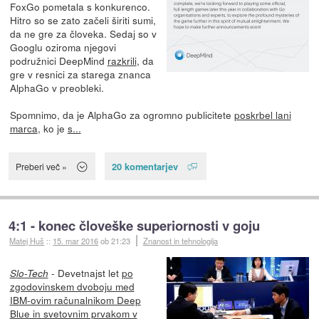
FoxGo pometala s konkurenco.
Hitro so se zato začeli širiti sumi,
da ne gre za človeka. Sedaj so v
Googlu oziroma njegovi
podružnici DeepMind
razkrili
, da
gre v resnici za starega znanca
AlphaGo v preobleki.
Spomnimo, da je AlphaGo za ogromno publicitete
poskrbel lani
marca
, ko je
s...
20 komentarjev
Preberi več »
4:1 - konec človeške superiornosti v goju
Matej Huš
::
15. mar 2016
ob 21:23
Znanost in tehnologija
- Devetnajst let
po
Slo-Tech
zgodovinskem dvoboju med
IBM-ovim računalnikom Deep
Blue in svetovnim prvakom v