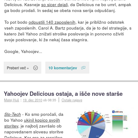
Delicious. Kasneje
so sicer dejali
, da Delicious ne bo umrl, ampak
ga bodo prodali. In sedaj se obeta nova serija odpuščanj.
To pot bodo
odpustili 140 zaposlenih
, kar je približno odstotek
vseh zaposlenih. Carol A. Bartz poudarja, da je to del strategije, s
katero želi Yahoo znižati stroške poslovanja in ponovno oživiti
svoje poslovanje, ki že nekaj časa stagnira.
Google, Yahoojev...
10 komentarjev
Preberi več »
Yahoojev Delicious ostaja, a išče nove starše
Matej Huš
::
19. dec 2010
ob 08:35
Ostale najave
- Ko smo poročali, da
Slo-Tech
bo Yahoo
ukinil kopico svojih
storitev
, je najbolj završalo ob
napovedanem slovesu storitve
Delicious. Ker gre za resnično