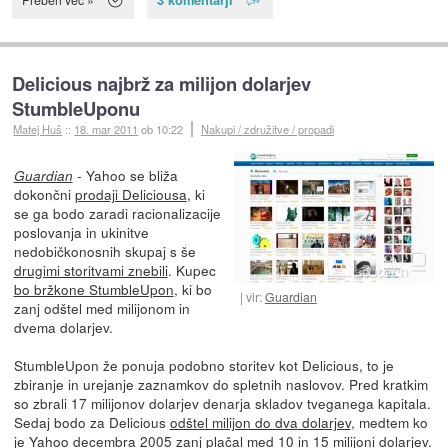
Delicious najbrž za milijon dolarjev
StumbleUponu
Matej Huš
::
18. mar 2011
ob 10:22
Nakupi / združitve / propadi
- Yahoo se bliža
Guardian
dokončni
prodaji Deliciousa
, ki
se ga bodo zaradi racionalizacije
poslovanja in ukinitve
nedobičkonosnih skupaj s še
drugimi storitvami znebili
. Kupec
bo bržkone StumbleUpon
, ki bo
vir:
Guardian
zanj odštel med milijonom in
dvema dolarjev.
StumbleUpon že ponuja podobno storitev kot Delicious, to je
zbiranje in urejanje zaznamkov do spletnih naslovov. Pred kratkim
so zbrali 17 milijonov dolarjev denarja skladov tveganega kapitala.
Sedaj bodo za Delicious
odštel milijon do dva dolarjev
, medtem ko
je Yahoo decembra 2005 zanj plačal med 10 in 15 milijoni dolarjev.