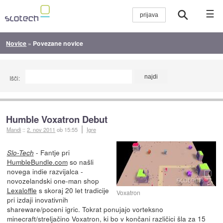
☰
Novice
»
Povezane novice
Išči:
Humble Voxatron Debut
Mandi
::
2. nov 2011
ob 15:55
Igre
- Fantje pri
Slo-Tech
HumbleBundle.com
so našli
novega indie razvijalca -
novozelandski one-man shop
Lexaloffle
s skoraj 20 let tradicije
Voxatron
pri izdaji inovativnih
shareware/poceni igric. Tokrat ponujajo vorteksno
minecraft/streljačino Voxatron, ki bo v končani različici šla za 15