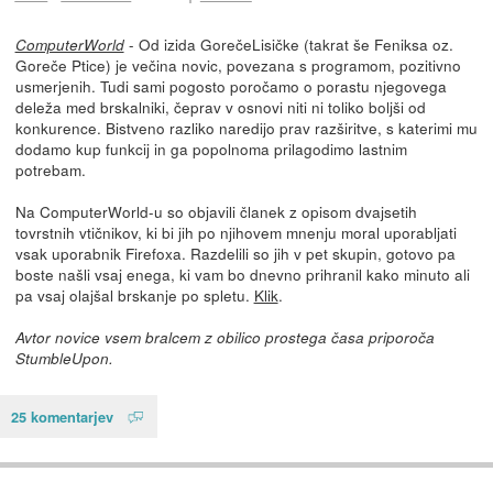
- Od izida GorečeLisičke (takrat še Feniksa oz.
ComputerWorld
Goreče Ptice) je večina novic, povezana s programom, pozitivno
usmerjenih. Tudi sami pogosto poročamo o porastu njegovega
deleža med brskalniki, čeprav v osnovi niti ni toliko boljši od
konkurence. Bistveno razliko naredijo prav razširitve, s katerimi mu
dodamo kup funkcij in ga popolnoma prilagodimo lastnim
potrebam.
Na ComputerWorld-u so objavili članek z opisom dvajsetih
tovrstnih vtičnikov, ki bi jih po njihovem mnenju moral uporabljati
vsak uporabnik Firefoxa. Razdelili so jih v pet skupin, gotovo pa
boste našli vsaj enega, ki vam bo dnevno prihranil kako minuto ali
pa vsaj olajšal brskanje po spletu.
Klik
.
Avtor novice vsem bralcem z obilico prostega časa priporoča
StumbleUpon.
25 komentarjev