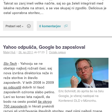
Takrat so zanj imeli velike načrte, saj so ga želeli integrirati med
iskalne rezultate na strani, a se vse skupaj ni zgodilo. Delicious je
ostal uporabna storitev,...
0 komentarjev
Preberi več »
Yahoo odpušča, Google bo zaposloval
Matej Huš
::
26. jan 2011
ob 07:23
Ostale najave
- Yahooju se ne
Slo-Tech
obetajo najbolj rožnati časi, saj
nova izvršna direktorica reže in
reže storitve in število
zaposlenih. V letih 2008 in 2009
so odpustili
dobrih tri tisoč
Eric Schmidt, do aprila še na čelu
zaposlenih oziroma slabo petino.
Googla, je včeraj nastopal na
Lani so konec leta najavili, da
Konferenci DLD v Müncnhu.
bodo na cesto poslali
še okrog
700 zaposlenih
in hkrati prekinili
razvoj ali vzdrževanje številnih storitev, med njimi najbolj znane