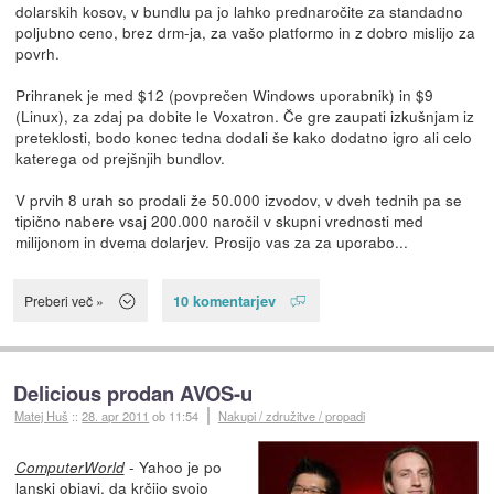
dolarskih kosov, v bundlu pa jo lahko prednaročite za standadno
poljubno ceno, brez drm-ja, za vašo platformo in z dobro mislijo za
povrh.
Prihranek je med $12 (povprečen Windows uporabnik) in $9
(Linux), za zdaj pa dobite le Voxatron. Če gre zaupati izkušnjam iz
preteklosti, bodo konec tedna dodali še kako dodatno igro ali celo
katerega od prejšnjih bundlov.
V prvih 8 urah so prodali že 50.000 izvodov, v dveh tednih pa se
tipično nabere vsaj 200.000 naročil v skupni vrednosti med
milijonom in dvema dolarjev. Prosijo vas za za uporabo...
10 komentarjev
Preberi več »
Delicious prodan AVOS-u
Matej Huš
::
28. apr 2011
ob 11:54
Nakupi / združitve / propadi
- Yahoo je po
ComputerWorld
lanski objavi,
da krčijo svojo