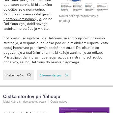
uporaben servis, bi bila takšna
odločitev zelo nenavadna.
Yahoo zato vsem zaskrbljenim
Načini deljenja zaznamkov s
uporabnikom pojasnjuje
, da bo
prijatelji
Delicious zgolj dobil novega
lastnika, ne pa žeblja v krsto.
Kot pravijo, so ugotovili, da Delicious ne sodi v njihovo poslovno
strategijo, a verjamejo, da lahko pod drugim okriljem uspeva. Zato
sedaj intenzivno premlevajo bodočnost strani Delicious in se
pogovarjajo z različnimi stranmi, ki kažejo zanimanje za odkup.
Pristavljajo, da ni prav nobenega razloga za strah pred izgubo
podatkov, saj bo Delicious do rešitve njegovega...
0 komentarjev
Preberi več »
Čistka storitev pri Yahooju
Matej Huš
::
17. dec 2010
ob 02:35
Ostale najave