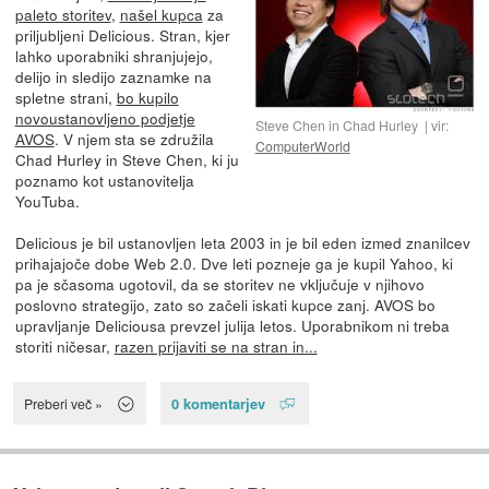
paleto storitev
,
našel kupca
za
priljubljeni Delicious. Stran, kjer
lahko uporabniki shranjujejo,
delijo in sledijo zaznamke na
spletne strani,
bo kupilo
novoustanovljeno podjetje
Steve Chen in Chad Hurley
vir:
AVOS
. V njem sta se združila
ComputerWorld
Chad Hurley in Steve Chen, ki ju
poznamo kot ustanovitelja
YouTuba.
Delicious je bil ustanovljen leta 2003 in je bil eden izmed znanilcev
prihajajoče dobe Web 2.0. Dve leti pozneje ga je kupil Yahoo, ki
pa je sčasoma ugotovil, da se storitev ne vključuje v njihovo
poslovno strategijo, zato so začeli iskati kupce zanj. AVOS bo
upravljanje Deliciousa prevzel julija letos. Uporabnikom ni treba
storiti ničesar,
razen prijaviti se na stran in...
0 komentarjev
Preberi več »