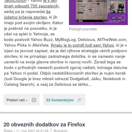
- Yahoo
je v teh
TechCrunch
dneh odpustil 700 zaposlenih
,
sedaj pa je napovedal
še
izdatno krčenje storitev
, ki jih
imajo pod svojim okriljem. Kakor
je prebrati na posnetku, ki je
Pobegli posnetek
ušel na splet iz Yahooja, se
bodo poslovili Yahoo Buzz, MyBlogLog, Delicious, AllTheWeb.com,
Yahoo Picks in AltaVista.
Kmalu je to potrdil tudi sam Yahoo
, ki je v
izjavi za javnost zapisal, da je del njihove strategije ukiniti podporo
storitev, ki ne prinašajo zadostnega dobička, in se namesto nanje
usmeriti na svoje glavne storitve in razvoj novih. Zaradi tega se
bodo v prihodnjih mesecih poslovili zgoraj našteti, točnega datuma
pa Yahoo ni podal. Odpis nedobičkonosnih storitev je nujen korak
(tudi Google je brez milosti odrezal Dodgeball, Jaiku, Notebook in
Catalog Search), a vsaj za Delicious se lahko...
22 komentarjev
Preberi več »
20 obveznih dodatkov za Firefox
Matek
::
11. mar 2007
ob 21:26
Brskalniki