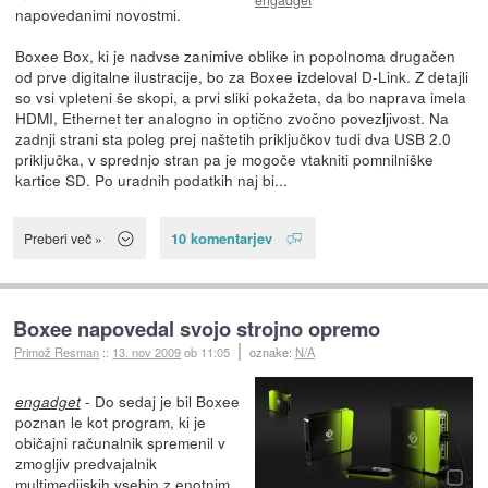
napovedanimi novostmi.
Boxee Box, ki je nadvse zanimive oblike in popolnoma drugačen
od prve digitalne ilustracije, bo za Boxee izdeloval D-Link. Z detajli
so vsi vpleteni še skopi, a prvi sliki pokažeta, da bo naprava imela
HDMI, Ethernet ter analogno in optično zvočno povezljivost. Na
zadnji strani sta poleg prej naštetih priključkov tudi dva USB 2.0
priključka, v sprednjo stran pa je mogoče vtakniti pomnilniške
kartice SD. Po uradnih podatkih naj bi...
10 komentarjev
Preberi več »
Boxee napovedal svojo strojno opremo
Primož Resman
::
13. nov 2009
ob 11:05
oznake:
N/A
- Do sedaj je bil Boxee
engadget
poznan le kot program, ki je
običajni računalnik spremenil v
zmogljiv predvajalnik
multimedijskih vsebin z enotnim