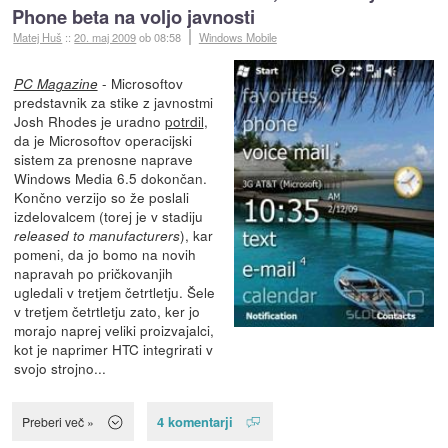
Phone beta na voljo javnosti
Matej Huš
::
20. maj 2009
ob 08:58
Windows Mobile
- Microsoftov
PC Magazine
predstavnik za stike z javnostmi
Josh Rhodes je uradno
potrdil
,
da je Microsoftov operacijski
sistem za prenosne naprave
Windows Media 6.5 dokončan.
Končno verzijo so že poslali
izdelovalcem (torej je v stadiju
), kar
released to manufacturers
pomeni, da jo bomo na novih
napravah po pričkovanjih
ugledali v tretjem četrtletju. Šele
v tretjem četrtletju zato, ker jo
morajo naprej veliki proizvajalci,
kot je naprimer HTC integrirati v
svojo strojno...
4 komentarji
Preberi več »