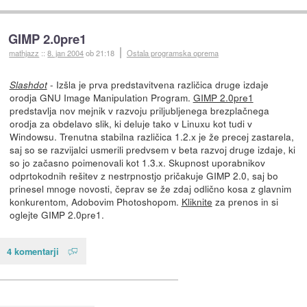
GIMP 2.0pre1
mathjazz
::
8. jan 2004
ob 21:18
Ostala programska oprema
- Izšla je prva predstavitvena različica druge izdaje
Slashdot
orodja GNU Image Manipulation Program.
GIMP 2.0pre1
predstavlja nov mejnik v razvoju priljubljenega brezplačnega
orodja za obdelavo slik, ki deluje tako v Linuxu kot tudi v
Windowsu. Trenutna stabilna različica 1.2.x je že precej zastarela,
saj so se razvijalci usmerili predvsem v beta razvoj druge izdaje, ki
so jo začasno poimenovali kot 1.3.x. Skupnost uporabnikov
odprtokodnih rešitev z nestrpnostjo pričakuje GIMP 2.0, saj bo
prinesel mnoge novosti, čeprav se že zdaj odlično kosa z glavnim
konkurentom, Adobovim Photoshopom.
Kliknite
za prenos in si
oglejte GIMP 2.0pre1.
4 komentarji