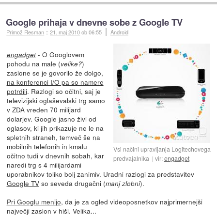
Google prihaja v dnevne sobe z Google TV
Primož Resman
::
21. maj 2010
ob 06:55
Android
- O Googlovem
engadget
pohodu na male (
)
velike?
zaslone se je govorilo že dolgo,
na konferenci I/O pa so namere
potrdili
. Razlogi so očitni, saj je
televizijski oglaševalski trg samo
v ZDA vreden 70 milijard
dolarjev. Google jasno živi od
oglasov, ki jih prikazuje ne le na
spletnih straneh, temveč še na
mobilnih telefonih in kmalu
Vsi načini upravljanja Logitechovega
očitno tudi v dnevnih sobah, kar
predvajalnika
vir:
engadget
naredi trg s 4 milijardami
uporabnikov toliko bolj zanimiv. Uradni razlogi za predstavitev
Google TV
so seveda drugačni (
).
manj zlobni
Pri Googlu menijo
, da je za ogled videoposnetkov najprimernejši
največji zaslon v hiši. Velika...