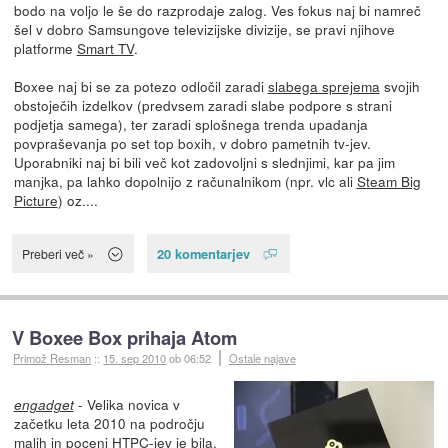
bodo na voljo le še do razprodaje zalog. Ves fokus naj bi namreč
šel v dobro Samsungove televizijske divizije, se pravi njihove
platforme
Smart TV
.
Boxee naj bi se za potezo odločil zaradi
slabega sprejema
svojih
obstoječih izdelkov (predvsem zaradi slabe podpore s strani
podjetja samega), ter zaradi splošnega trenda upadanja
povpraševanja po set top boxih, v dobro pametnih tv-jev.
Uporabniki naj bi bili več kot zadovoljni s slednjimi, kar pa jim
manjka, pa lahko dopolnijo z računalnikom (npr. vlc ali
Steam Big
Picture
) oz....
20 komentarjev
Preberi več »
V Boxee Box prihaja Atom
Primož Resman
::
15. sep 2010
ob 06:52
Ostale najave
- Velika novica v
engadget
začetku leta 2010 na področju
malih in poceni HTPC-jev je bila,