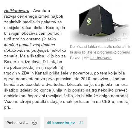
- Avantura
HotHardware
razvijalcev enega izmed najbolj
zanimivih medijskih paketov za
medijske računalnike, Boxee, da
bi svojim oboževalcem ponudili
tudi strojno opremo (
in tako
končno postali vsaj deloma
Do izida si lahko sestavite računalnik
),
nekoliko
dobičkonosno podjetje
in uporabljate le programsko opremo
zamuja
. Mala škatlica, ki jo bo za
Boxee
vir:
HotHardware
Boxee inc. izdeloval D-Link, bo
na police prodajnih (in spletnih)
trgovin v ZDA in Kanadi prišla šele v novembru, po tem ko je bila
sprva napovedana za prvo polovico leta 2010, polovico, ki se bo
končala že čez dobra dva tedna. Izkazalo se je, da je bila namera
škatlico izdelati do konca junija in jo poslati na trg nekoliko preveč
ambiciozna, čeprav si razvijalci želijo, da bi bila že dolgo naprodaj.
Vseeno strojni podatki ostajajo enaki prikazanim na CES-u, znotraj
pri...
45 komentarjev
Preberi več »