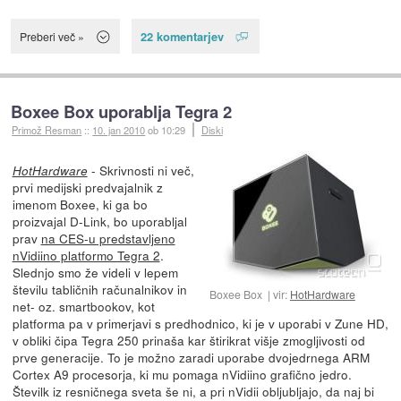
22 komentarjev
Preberi več »
Boxee Box uporablja Tegra 2
Primož Resman
::
10. jan 2010
ob 10:29
Diski
- Skrivnosti ni več,
HotHardware
prvi medijski predvajalnik z
imenom Boxee, ki ga bo
proizvajal D-Link, bo uporabljal
prav
na CES-u predstavljeno
nVidiino platformo Tegra 2
.
Slednjo smo že videli v lepem
številu tabličnih računalnikov in
Boxee Box
vir:
HotHardware
net- oz. smartbookov, kot
platforma pa v primerjavi s predhodnico, ki je v uporabi v Zune HD,
v obliki čipa Tegra 250 prinaša kar štirikrat višje zmogljivosti od
prve generacije. To je možno zaradi uporabe dvojedrnega ARM
Cortex A9 procesorja, ki mu pomaga nVidiino grafično jedro.
Številk iz resničnega sveta še ni, a pri nVidii obljubljajo, da naj bi