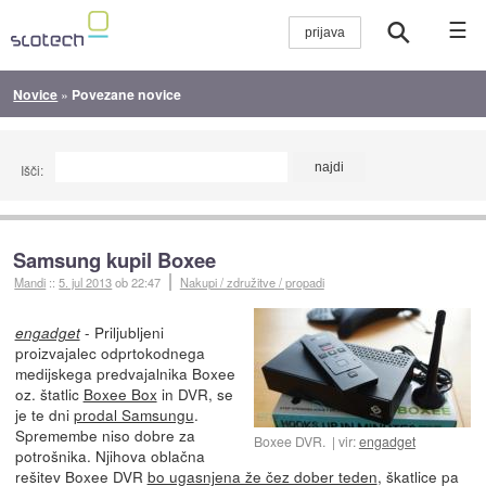
☰
Novice
»
Povezane novice
Išči:
Samsung kupil Boxee
Mandi
::
5. jul 2013
ob 22:47
Nakupi / združitve / propadi
- Priljubljeni
engadget
proizvajalec odprtokodnega
medijskega predvajalnika Boxee
oz. štatlic
Boxee Box
in DVR, se
je te dni
prodal Samsungu
.
Spremembe niso dobre za
Boxee DVR.
vir:
engadget
potrošnika. Njihova oblačna
rešitev Boxee DVR
bo ugasnjena že čez dober teden
, škatlice pa