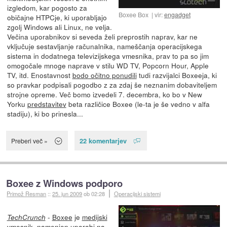
izgledom, kar pogosto za
Boxee Box
vir:
engadget
običajne HTPCje, ki uporabljajo
zgolj Windows ali Linux, ne velja.
Večina uporabnikov si seveda želi preprostih naprav, kar ne
vključuje sestavljanje računalnika, nameščanja operacijskega
sistema in dodatnega televizijskega vmesnika, prav to pa so jim
omogočale mnoge naprave v stilu WD TV, Popcorn Hour, Apple
TV, itd. Enostavnost
bodo očitno ponudili
tudi razvijalci Boxeeja, ki
so pravkar podpisali pogodbo z za zdaj še neznanim dobaviteljem
strojne opreme. Več bomo izvedeli 7. decembra, ko bo v New
Yorku
predstavitev
beta različice Boxee (le-ta je še vedno v alfa
stadiju), ki bo prinesla...
22 komentarjev
Preberi več »
Boxee z Windows podporo
Primož Resman
::
25. jun 2009
ob 02:28
Operacijski sistemi
-
Boxee
je
medijski
TechCrunch
vmesnik
, namenjen uporabi na