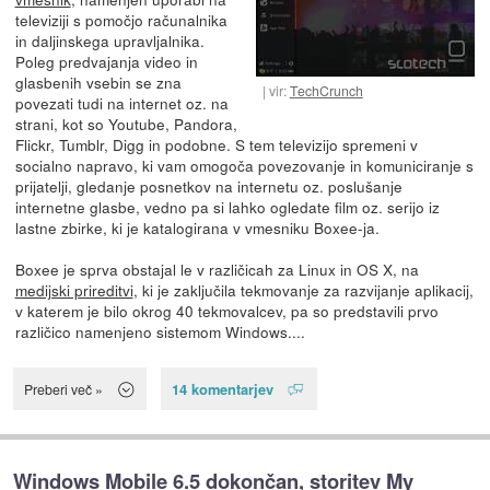
televiziji s pomočjo računalnika
in daljinskega upravljalnika.
Poleg predvajanja video in
glasbenih vsebin se zna
vir:
TechCrunch
povezati tudi na internet oz. na
strani, kot so Youtube, Pandora,
Flickr, Tumblr, Digg in podobne. S tem televizijo spremeni v
socialno napravo, ki vam omogoča povezovanje in komuniciranje s
prijatelji, gledanje posnetkov na internetu oz. poslušanje
internetne glasbe, vedno pa si lahko ogledate film oz. serijo iz
lastne zbirke, ki je katalogirana v vmesniku Boxee-ja.
Boxee je sprva obstajal le v različicah za Linux in OS X, na
medijski prireditvi
, ki je zaključila tekmovanje za razvijanje aplikacij,
v katerem je bilo okrog 40 tekmovalcev, pa so predstavili prvo
različico namenjeno sistemom Windows....
14 komentarjev
Preberi več »
Windows Mobile 6.5 dokončan, storitev My