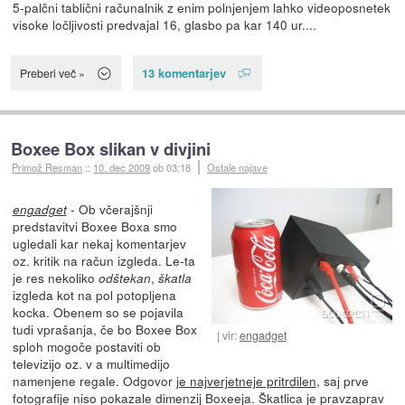
5-palčni tablični računalnik z enim polnjenjem lahko videoposnetek
visoke ločljivosti predvajal 16, glasbo pa kar 140 ur....
13 komentarjev
Preberi več »
Boxee Box slikan v divjini
Primož Resman
::
10. dec 2009
ob 03:18
Ostale najave
- Ob včerajšnji
engadget
predstavitvi Boxee Boxa smo
ugledali kar nekaj komentarjev
oz. kritik na račun izgleda. Le-ta
je res nekoliko
,
odštekan
škatla
izgleda kot na pol potopljena
kocka. Obenem so se pojavila
tudi vprašanja, če bo Boxee Box
vir:
engadget
sploh mogoče postaviti ob
televizijo oz. v a multimedijo
namenjene regale. Odgovor
je najverjetneje pritrdilen
, saj prve
fotografije niso pokazale dimenzij Boxeeja. Škatlica je pravzaprav