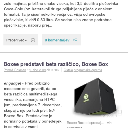
zelo majhna, približno enako visoka, kot 3,5-decilitra pločevinka
Coca-Cole (oz. katerakoli druge priljubljena pijača v enakem
formatu). Ta je sicer nekoliko večja oz. višja od evropske
pločevinke, ki drži 0,33 litra. Še vedno niso znane podrobne
specifikacije, naboru prej...
8 komentarjev
Preberi več »
Boxee predstavil beta različico, Boxee Box
Primož Resman
::
9. dec 2009
ob 09:06
Ostala programska oprema
- Pred približno
engadget
mesecem smo govorili, da bo
beta različica multimedijskega
vmesnika, namenjena HTPC-
jem, predstavljena 7. decembra,
skupaj z njo pa tudi prvi,
trdi
Boxee Box. Predstavitev je
normalno potekala v ponedeljek
Boxee Box od spredaj...
vir:
in servirala z vsemi
engadget