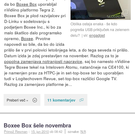
da bo
Boxee Box
uporabljal
nVidiino platformo Tegra 2.
Boxee Box je plod razvijalcev pri
D-Linku v sodelovanju s
Oblika ostaja enaka - še kdo
podjetjem Boxee Inc., ki bo za
pogreša USB priključek na zelenem
malo škatlico dalo programsko
delu?
vir:
engadget
opremo,
Boxee
. Prvotne
napovedi so bile, da bo do izida
prišlo še v prvi polovici letošnjega leta, a do tega seveda ni prišlo.
Datum izida je zdaj prestavljen na november. Razlog za to je
popolna zamenjava notranjosti napravice
, saj bo namesto nVidiine
Tegre Boxee tekel na Intelovem Atomu, natančneje na CE4100, ki
je namenjen prav za HTPC-je in set-top-boxe ter bo uporabljen
tudi v Logitechovem Revue, set-top-box različici Google TV.
Razlog za zamenjavo platforme je...
11 komentarjev
Preberi več »
Boxee Box šele novembra
Primož Resman
::
15. jun 2010
ob 08:42
oznake:
N/A