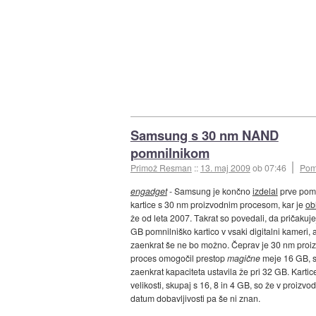
Samsung s 30 nm NAND
pomnilnikom
Primož Resman
::
13. maj 2009
ob 07:46
Pom
engadget
- Samsung je končno
izdelal
prve pomn
kartice s 30 nm proizvodnim procesom, kar je
ob
že od leta 2007. Takrat so povedali, da pričakuj
GB pomnilniško kartico v vsaki digitalni kameri, a
zaenkrat še ne bo možno. Čeprav je 30 nm proi
proces omogočil prestop
magične
meje 16 GB, s
zaenkrat kapaciteta ustavila že pri 32 GB. Kartice
velikosti, skupaj s 16, 8 in 4 GB, so že v proizvod
datum dobavljivosti pa še ni znan.