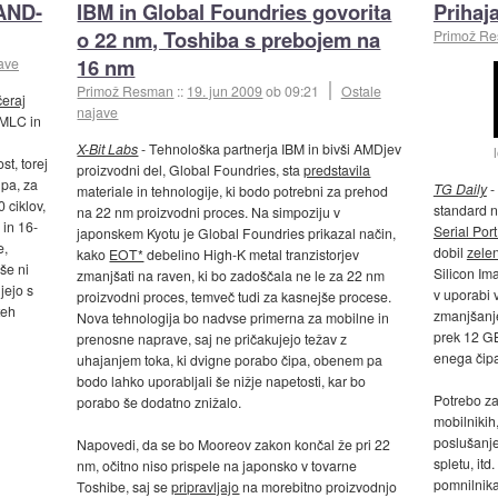
NAND-
IBM in Global Foundries govorita
Prihaj
o 22 nm, Toshiba s prebojem na
Primož R
16 nm
ave
Primož Resman
::
19. jun 2009
ob 09:21
Ostale
čeraj
najave
 MLC in
X-Bit Labs
- Tehnološka partnerja IBM in bivši AMDjev
st, torej
proizvodni del, Global Foundries, sta
predstavila
ipa, za
TG Daily
-
materiale in tehnologije, ki bodo potrebni za prehod
 ciklov,
standard 
na 22 nm proizvodni proces. Na simpoziju v
 in 16-
Serial Po
japonskem Kyotu je Global Foundries prikazal način,
e,
dobil
zelen
kako
EOT*
debelino High-K metal tranzistorjev
še ni
Silicon Ima
zmanjšati na raven, ki bo zadoščala ne le za 22 nm
jejo s
v uporabi 
proizvodni proces, temveč tudi za kasnejše procese.
teh
zmanjšanje
Nova tehnologija bo nadvse primerna za mobilne in
prek 12 GB
prenosne naprave, saj ne pričakujejo težav z
enega čip
uhajanjem toka, ki dvigne porabo čipa, obenem pa
bodo lahko uporabljali še nižje napetosti, kar bo
Potrebo za
porabo še dodatno znižalo.
mobilnikih
poslušanje
Napovedi, da se bo Mooreov zakon končal že pri 22
spletu, it
nm, očitno niso prispele na japonsko v tovarne
pomnilnika,
Toshibe, saj se
pripravljajo
na morebitno proizvodnjo