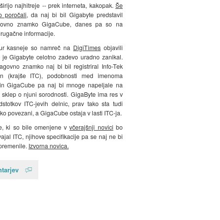
širijo najhitreje -- prek interneta, kakopak.
Še
o poročali
, da naj bi bil Gigabyte predstavil
govno znamko GigaCube, danes pa so na
drugačne informacije.
 ur kasneje so namreč na
DigiTimes
objavili
 je Gigabyte celotno zadevo uradno zanikal.
agovno znamko naj bi bil registriral Info-Tek
on (krajše ITC), podobnosti med imenoma
in GigaCube pa naj bi mnoge napeljale na
 sklep o njuni sorodnosti. GigaByte ima res v
dstotkov ITC-jevih delnic, prav tako sta tudi
o povezani, a GigaCube ostaja v lasti ITC-ja.
ce, ki so bile omenjene v
včerajšnji novici
bo
vajal ITC, njihove specifikacije pa se naj ne bi
premenile.
Izvorna novica.
tarjev