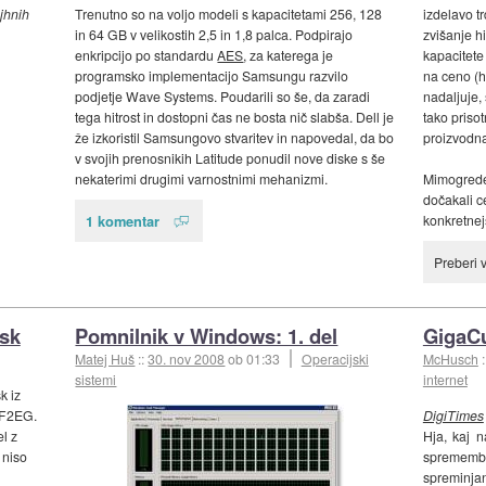
jhnih
Trenutno so na voljo modeli s kapacitetami 256, 128
izdelavo t
in 64 GB v velikostih 2,5 in 1,8 palca. Podpirajo
zvišanje hi
enkripcijo po standardu
AES
, za katerega je
kapacitete
programsko implementacijo Samsungu razvilo
na ceno (h
podjetje Wave Systems. Poudarili so še, da zaradi
nadaljuje, 
tega hitrost in dostopni čas ne bosta nič slabša. Dell je
tako prisot
že izkoristil Samsungovo stvaritev in napovedal, da bo
proizvodna
v svojih prenosnikih Latitude ponudil nove diske s še
nekaterimi drugimi varnostnimi mehanizmi.
Mimogrede 
dočakali c
1 komentar
konkretnejš
Preberi 
isk
Pomnilnik v Windows: 1. del
GigaCu
Matej Huš
::
30. nov 2008
ob 01:33
Operacijski
McHusch
sistemi
internet
k iz
 F2EG.
DigiTimes
el z
Hja, kaj n
 niso
sprememb
spreminjan