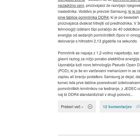
nezadržno ceni
, proizvajalci že razvijajo njegov
naslednika. Vodstvo je prevzel Samsung,
ki je i
prve tablice pomnilnika DDR4
, ki je po besedah
proizvajalca dvakrat hitrejši od predhodnika. V 
tehnologiji izdelani čipi porabijo do 40 odstotko
energije od sedanjih pomnilniških čipov in omo
delovanje s hitrostmi 2,13 gigabita na sekundo.
Pomnilnik se napaja z 1,2-voltno napetostjo, kar 
glavni razlog za nižjo porabo električne energije
Uporablja tudi novo tehnologijo Pseudo Open D
(POD), ki je še en varčevalni mehanizem in se ra
zapisu ali branju podatkov. Samsung je dejal, da
konec leta prve tablice posredovali izdelovalce
pomnilniških krmilnikov na testiranje, z JEDEC-
naj bi DDR4 standardizirali v drugi polovici...
12 komentarjev
Preberi več »