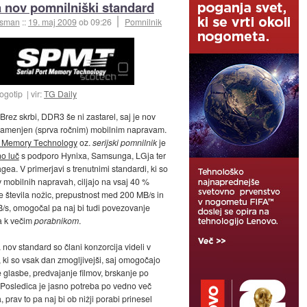
a nov pomnilniški standard
esman
::
19. maj 2009
ob 09:26
Pomnilnik
logotip
vir:
TG Daily
 Brez skrbi, DDR3 še ni zastarel, saj je nov
namenjen (sprva ročnim) mobilnim napravam.
rt Memory Technology
oz.
serijski pomnilnik
je
o luč
s podporo Hynixa, Samsunga, LGja ter
gea. V primerjavi s trenutnimi standardi, ki so
v mobilnih napravah, ciljajo na vsaj 40 %
 števila nožic, prepustnost med 200 MB/s in
/s, omogočal pa naj bi tudi povezovanje
a k večim
porabnikom
.
 nov standard so člani konzorcija videli v
, ki so vsak dan zmogljivejši, saj omogočajo
 glasbe, predvajanje filmov, brskanje po
d. Posledica je jasno potreba po vedno več
 prav to pa naj bi ob nižji porabi prinesel