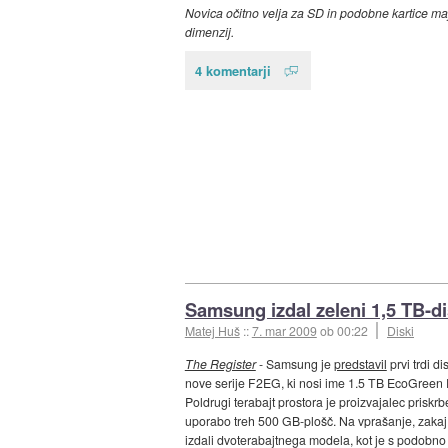
Novica očitno velja za SD in podobne kartice ma
dimenzij.
4 komentarji
Samsung izdal zeleni 1,5 TB-d
Matej Huš
::
7. mar 2009
ob 00:22
Diski
The Register
- Samsung je
predstavil
prvi trdi dis
nove serije F2EG, ki nosi ime 1.5 TB EcoGreen
Poldrugi terabajt prostora je proizvajalec priskrb
uporabo treh 500 GB-plošč. Na vprašanje, zakaj
izdali dvoterabajtnega modela, kot je s podobno