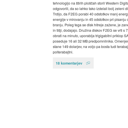
tehnologijo na štirih ploščah storil Western Digita
odgovorili, da so lahko tako izdelali bolj zeleni di
Trdijo, da F2EG porabi 40 odstotkov manj energ
energije v mirovanju in 45 odstotkov pri pisanju 
branju. Poleg tega se disk hitreje zažene, je zane
in tišji, dodajajo. Družina diskov F2EG se vrti s 
obrati na minuto, uporablja trigigabitni priklop S
poseduje 16 ali 32 MB predpomnilnika. Omenje
stane 149 dolarjev, na voljo pa bosta tudi terabajt
polterabajtni.
18 komentarjev