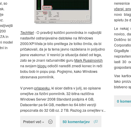
l, so
neresnice 
sk.
včeraj sm
ije
novo bla
oz.
spletu že 
sljivejši
Le nekaj
7200
TechNet
- O pravšnji količini pomnilnika in najboljši
novico, da
ATA in
nastavitvi ostranjevalne datoteke na Windows
Dotično bl
ni model
2000/XP/Vista je bilo prelitega že toliko črnila, da bi
Corporati
ni in
pričakovali, da je ta tema javno razdelana in poljudno
GigaByte 
jasna vsakomur. V resnici je situacija daleč od tega,
nepravilen
zato se je znani računalniški guru
Mark Russinovich
lasti 30 o
na svojem
blogu
odločil narediti zmedi konec in reči
gospodarsk
bobu bob in popu pop. Poglejmo, kako Windows
Vse karti
obravnava pomnilnik.
tako proiz
bistveno s
V prvem
prispevku
, ki sicer datira v julij, so opisane
omejitve za fizični pomnilnik. 32-bitna različina
Windows Server 2008 Standard podpira 4 GB,
0 komen
Datacenter pa 64 GB, medtem ko 64-bitni verziji
prepoznata do 32 GB oz. 2 TB. Razlog za omejitev v...
50 komentarjev
Preberi več »