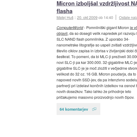
Micron izboljšal vzdržljivost 
flasha
Matej Huš
::
20. okt 2009
ob 14:40
Ostale naj
ComputerWorld
- Pomnilniški gigant Micron
je v
objavil
, da so dosegli velik napredek pri razvoju
SLC NAND flash pomnilnika. Z uporabo 34-
nanometrske litografije so uspeli zvišati vzdržljivo
število ciklov zapisa in izbrisa v življenjski dobi č
šestkrat. To pomeni, da bi MLC-ji preživeli 30.000
novi SLC-ji pa kar 300.000. 32-gigabitne MLC-je
gigabitne SLC-je je moč zložiti v večjedrne stvor
velikost do 32 oz. 16 GB. Micron poudarja, da to 
napoved novih SSD-jev, da pa intenzivno sodelu
partnerji pri izdelavi končnih izdelkov na osnovi 
novih dosežkov. Tako lahko že prihodnje leto
pričakujemo masovno proizvodnjo novih čipov.
64 komentarjev