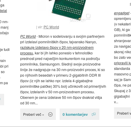
ega
zdelal
engadget
-
opremljena
30 nm-
(v nekateri
vir:
PC World
v manj
GB), ki ga
gočajo
pomnilnišk
PC World
- Micron v sodelovanju s svojim partnerjem
shranjevan
pri izdelavi pomnilniških čipov, tajvansko Nanyo,
za navigaci
raziskuje izdelavo čipov v 20 nm-proizvodnem
je tudi
skoraj nik
procesu
, kar bi jih lahko poneslo v tehnološko
.
bo zato ve
prednost pred največjim konkurentom na področju
rain
pripravili
pomnilnika, Samsungom. Slednji svoje proizvodne
bi pri
standarda 
linije že nadgrajuje na 30 nm-proizvodni proces, ki so
 so
masovno pr
po njihovih besedah v primeru 2-gigabitnih DDR III
m
saj je Sam
čipov (iz njih se lahko npr. izdela 4-gigabajtne
om pa
čipa, ne p
pomnilniške palčke) 30% bolj učinkoviti od primerljivih
Skupaj z 3
čipov, izdelanih v 50 nm-proizvodnem procesu.
gigabajtni
Obenem je cena izdelave 50 nm čipov dvakrat višja
v...
od 30 nm...
Preberi 
0 komentarjev
Preberi več »