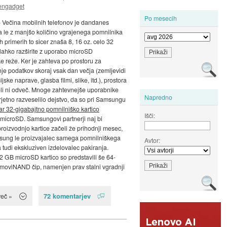
engadget
Po mesecih
 Večina mobilnih telefonov je dandanes
 le z manjšo količino vgrajenega pomnilnika
h primerih to sicer znaša 8, 16 oz. celo 32
 lahko razširite z uporabo microSD
e reže. Ker je zahteva po prostoru za
je podatkov skoraj vsak dan večja (zemljevidi
jske naprave, glasba filmi, slike, itd.), prostora
oli ni odveč. Mnoge zahtevnejše uporabnike
Napredno
rjetno razveselilo dejstvo, da so pri Samsungu
 kar 32-gigabajtno pomnilniško kartico
Išči:
microSD. Samsungovi partnerji naj bi
oizvodnjo kartice začeli že prihodnji mesec,
sung le proizvajalec samega pomnilniškega
Avtor:
a tudi ekskluziven izdelovalec pakiranja.
2 GB microSD kartico so predstavili še 64-
 moviNAND čip, namenjen prav stalni vgradnji
72 komentarjev
več »