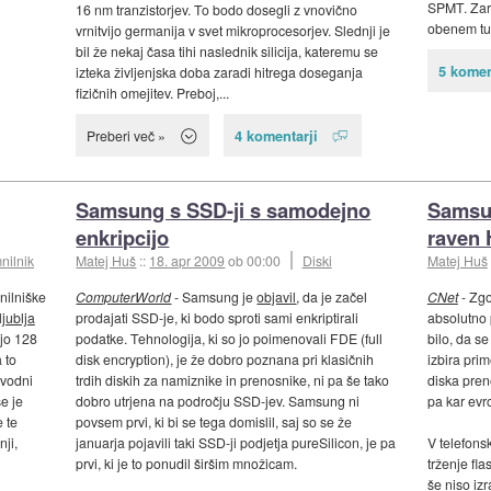
SPMT. Zara
16 nm tranzistorjev. To bodo dosegli z vnovično
obenem tu
vrnitvijo germanija v svet mikroprocesorjev. Slednji je
bil že nekaj časa tihi naslednik silicija, kateremu se
5 komen
izteka življenjska doba zaradi hitrega doseganja
fizičnih omejitev. Preboj,...
4 komentarji
Preberi več »
Samsung s SSD-ji s samodejno
Samsun
enkripcijo
raven
nilnik
Matej Huš
::
18. apr 2009
ob 00:00
Diski
Matej Huš
ilniške
ComputerWorld
- Samsung je
objavil
, da je začel
CNet
- Zgo
ljublja
prodajati SSD-je, ki bodo sproti sami enkriptirali
absolutno
ejo 128
podatke. Tehnologija, ki so jo poimenovali FDE (full
bilo, da se
 to
disk encryption), je že dobro poznana pri klasičnih
izbira pri
zvodni
trdih diskih za namiznike in prenosnike, ni pa še tako
diska pren
e je
dobro utrjena na področju SSD-jev. Samsung ni
pa kar evro
 te
povsem prvi, ki bi se tega domislil, saj so se že
nji,
januarja pojavili taki SSD-ji podjetja pureSilicon, je pa
V telefonsk
prvi, ki je to ponudil širšim množicam.
trženje fl
še niso izr