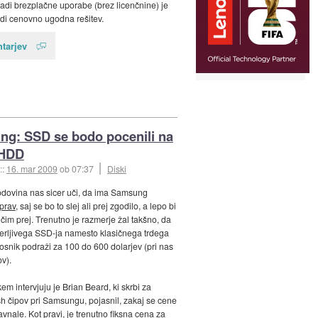
di brezplačne uporabe (brez licenčnine) je
di cenovno ugodna rešitev.
tarjev
g: SSD se bodo pocenili na
 HDD
::
16. mar 2009
ob 07:37
Diski
dovina nas sicer uči, da ima Samsung
prav
, saj se bo to slej ali prej zgodilo, a lepo bi
 čim prej. Trenutno je razmerje žal takšno, da
merljivega SSD-ja namesto klasičnega trdega
osnik podraži za 100 do 600 dolarjev (pri nas
v).
em intervjuju je Brian Beard, ki skrbi za
ash čipov pri Samsungu, pojasnil, zakaj se cene
avnale. Kot pravi, je trenutno fiksna cena za