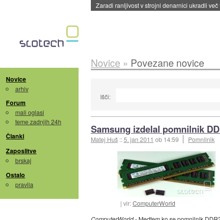
Zaradi ranljivost v strojni denarnici ukradli več
Novice
»
Povezane novice
Novice
arhiv
Išči:
Forum
mali oglasi
teme zadnjih 24h
Samsung izdelal pomnilnik D
Članki
Matej Huš
::
5. jan 2011
ob 14:59
Pomnilnik
Zaposlitve
brskaj
Ostalo
pravila
vir:
ComputerWorld
ComputerWorld
- Medtem ko se
pomnilnik DDR