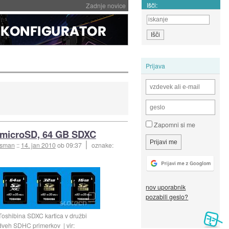
Išči:
Zadnje novice
Prijava
Zapomni si me
 microSD, 64 GB SDXC
esman
::
14. jan 2010
ob 09:37
oznake:
nov uporabnik
pozabili geslo?
Toshibina SDXC kartica v družbi
dveh SDHC primerkov
vir: