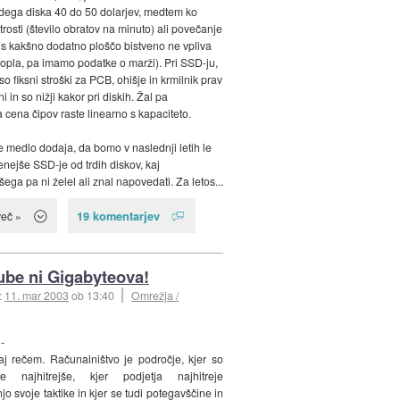
rdega diska 40 do 50 dolarjev, medtem ko
trosti (število obratov na minuto) ali povečanje
 s kakšno dodatno ploščo bistveno ne vpliva
opla, pa imamo podatke o marži). Pri SSD-ju,
so fiksni stroški za PCB, ohišje in krmilnik prav
ni in so nižji kakor pri diskih. Žal pa
 cena čipov raste linearno s kapaciteto.
medlo dodaja, da bomo v naslednji letih le
enejše SSD-je od trdih diskov, kaj
ega pa ni želel ali znal napovedati. Za letos...
19 komentarjev
več »
be ni Gigabyteova!
::
11. mar 2003
ob 13:40
Omrežja /
-
aj rečem. Računalništvo je področje, kjer so
e najhitrejše, kjer podjetja najhitreje
jo svoje taktike in kjer se tudi potegavščine in