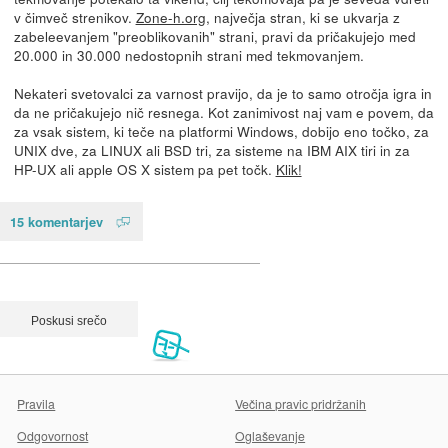
v čimveč strenikov.
Zone-h.org
, največja stran, ki se ukvarja z
zabeleevanjem "preoblikovanih" strani, pravi da pričakujejo med
20.000 in 30.000 nedostopnih strani med tekmovanjem.
Nekateri svetovalci za varnost pravijo, da je to samo otročja igra in
da ne pričakujejo nič resnega. Kot zanimivost naj vam e povem, da
za vsak sistem, ki teče na platformi Windows, dobijo eno točko, za
UNIX dve, za LINUX ali BSD tri, za sisteme na IBM AIX tiri in za
HP-UX ali apple OS X sistem pa pet točk.
Klik!
15 komentarjev
Pravila
Večina pravic pridržanih
Odgovornost
Oglaševanje