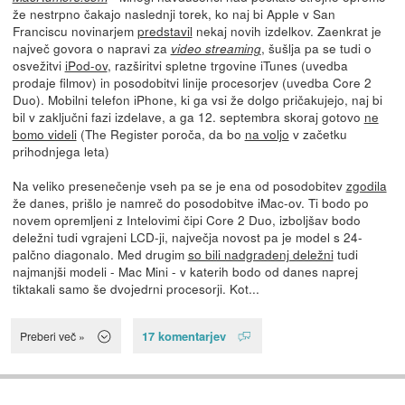
že nestrpno čakajo naslednji torek, ko naj bi Apple v San
Franciscu novinarjem
predstavil
nekaj novih izdelkov. Zaenkrat je
največ govora o napravi za
, šušlja pa se tudi o
video streaming
osvežitvi
iPod-ov
, razširitvi spletne trgovine iTunes (uvedba
prodaje filmov) in posodobitvi linije procesorjev (uvedba Core 2
Duo). Mobilni telefon iPhone, ki ga vsi že dolgo pričakujejo, naj bi
bil v zaključni fazi izdelave, a ga 12. septembra skoraj gotovo
ne
bomo videli
(The Register poroča, da bo
na voljo
v začetku
prihodnjega leta)
Na veliko presenečenje vseh pa se je ena od posodobitev
zgodila
že danes, prišlo je namreč do posodobitve iMac-ov. Ti bodo po
novem opremljeni z Intelovimi čipi Core 2 Duo, izboljšav bodo
deležni tudi vgrajeni LCD-ji, največja novost pa je model s 24-
palčno diagonalo. Med drugim
so bili nadgradenj deležni
tudi
najmanjši modeli - Mac Mini - v katerih bodo od danes naprej
tiktakali samo še dvojedrni procesorji. Kot...
17 komentarjev
Preberi več »