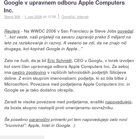
Google v upravnem odboru Apple Computers
Inc.
Stepni Volk
::
1. sep 2006
ob 12:58
Omrežja / internet
- Na WWDC 2006 v San Franciscu je Steve Jobs
povedal
:
Reuters
"...kot veste, naši prijatelji na severu zapravijo preko 5 milijard na
leto za raziskovanje in razvoj. A vseeno se zdi, da ne znajo nič
drugega, kot kopirati Google in Apple..."
Zato ne čudi, da je bil
Eric Schmidt
, CEO v Googlu, v torek izvoljen
kot osmi član upravnega odbora Apple Computers Inc. Za seboj
ima
pestro zgodovino
v različnih tehnoloških podjetjih Silicijeve
doline. Z enim skupnim imenovalcem: podjetja, ki so bila bitke z
Microsoftom. Povezava med podjetjema Apple Computers Inc. in
Google se je tako dodatno okrepila.
Zaradi te visoke povezave med podjetjema, analitki
napovedujejo
,
da bosta skupno nastopili proti omenjenemu sovražniku.
Še posebno
paranoični
primerki pri tem napovedujejo celo novi
"triumvirat": Apple, Intel in Google. :)