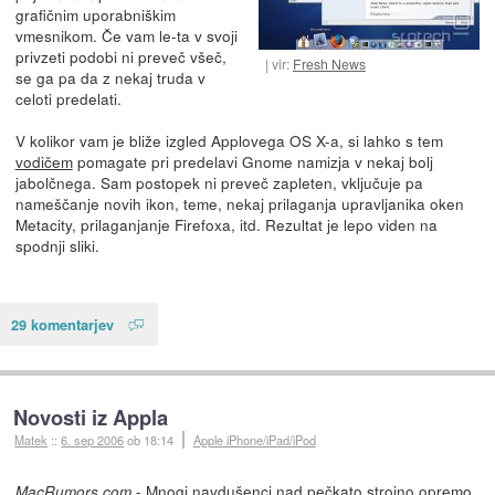
grafičnim uporabniškim
vmesnikom. Če vam le-ta v svoji
privzeti podobi ni preveč všeč,
vir:
Fresh News
se ga pa da z nekaj truda v
celoti predelati.
V kolikor vam je bliže izgled Applovega OS X-a, si lahko s tem
vodičem
pomagate pri predelavi Gnome namizja v nekaj bolj
jabolčnega. Sam postopek ni preveč zapleten, vključuje pa
nameščanje novih ikon, teme, nekaj prilaganja upravljanika oken
Metacity, prilaganjanje Firefoxa, itd. Rezultat je lepo viden na
spodnji sliki.
29 komentarjev
Novosti iz Appla
Matek
::
6. sep 2006
ob 18:14
Apple iPhone/iPad/iPod
- Mnogi navdušenci nad pečkato strojno opremo
MacRumors.com