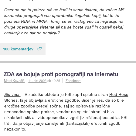
Osebno me ta poteza nič ne čudi in samo čakam, da začne MS
kazensko preganjati vse uporabnike ilegalnih kopij, kot to že
počneta RIAA in MPAA. Torej, še en razlog več za migracijo na
druge operacijske sisteme ali pa se boste vdali in odšteli nekaj
cankarjev za mir na namizju?
100 komentarjev
ZDA se bojuje proti pornografiji na internetu
Matej Kovačič
::
11. okt 2005
ob 10:35
Zasebnost
- V začetku oktobra je FBI zaprl spletno stran
Red Rose
Slo-Tech
Stories
, ki je objavljala erotične zgodbe. Sicer je res, da so bile
erotične zgodbe precej sočne, saj so opisovale različne
nenavadne spolne prakse, vendar na spletni strani ni bilo
nikakršnih slik ali videoposnetkov, zgolj (izmišljena) besedila. FBI
trdi, da je objavljanje izmišljenih (fantazijskih) erotičnih zgodb
nezakonito.