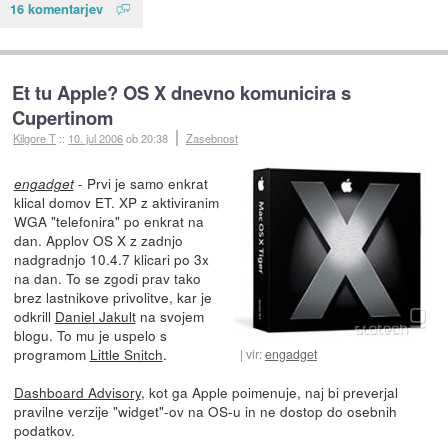
16 komentarjev
Et tu Apple? OS X dnevno komunicira s
Cupertinom
Kilgore T
::
10. jul 2006
ob 20:38
Zasebnost
- Prvi je samo enkrat
engadget
klical domov ET. XP z aktiviranim
WGA "telefonira" po enkrat na
dan. Applov OS X z zadnjo
nadgradnjo 10.4.7 klicari po 3x
na dan. To se zgodi prav tako
brez lastnikove privolitve, kar je
odkrill
Daniel Jakult
na svojem
blogu. To mu je uspelo s
programom
Little Snitch
.
vir:
engadget
Dashboard Advisory
, kot ga Apple poimenuje, naj bi preverjal
pravilne verzije "widget"-ov na OS-u in ne dostop do osebnih
podatkov.