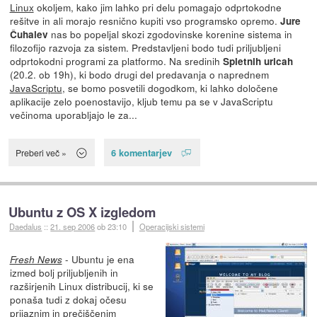
Linux
okoljem, kako jim lahko pri delu pomagajo odprtokodne
rešitve in ali morajo resnično kupiti vso programsko opremo.
Jure
nas bo popeljal skozi zgodovinske korenine sistema in
Čuhalev
filozofijo razvoja za sistem. Predstavljeni bodo tudi priljubljeni
odprtokodni programi za platformo. Na sredinih
Spletnih uricah
(20.2. ob 19h), ki bodo drugi del predavanja o naprednem
JavaScriptu
, se bomo posvetili dogodkom, ki lahko določene
aplikacije zelo poenostavijo, kljub temu pa se v JavaScriptu
večinoma uporabljajo le za...
6 komentarjev
Preberi več »
Ubuntu z OS X izgledom
Daedalus
::
21. sep 2006
ob 23:10
Operacijski sistemi
- Ubuntu je ena
Fresh News
izmed bolj priljubljenih in
razširjenih Linux distribucij, ki se
ponaša tudi z dokaj očesu
prijaznim in prečiščenim