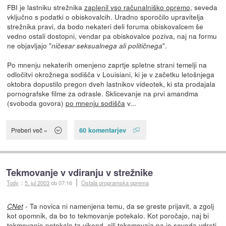
FBI je lastniku strežnika
zaplenil vso računalniško opremo
, seveda
vključno s podatki o obiskovalcih. Uradno sporočilo upravitelja
strežnika pravi, da bodo nekateri deli foruma obiskovalcem še
vedno ostali dostopni, vendar pa obiskovalce poziva, naj na formu
ne objavljajo "
".
ničesar seksualnega ali političnega
Po mnenju nekaterih omenjeno zaprtje spletne strani temelji na
odločitvi okrožnega sodišča v Louisiani, ki je v začetku letošnjega
oktobra dopustilo pregon dveh lastnikov videotek, ki sta prodajala
pornografske filme za odrasle. Sklicevanje na prvi amandma
(svoboda govora)
po mnenju sodišča
v...
60 komentarjev
Preberi več »
Tekmovanje v vdiranju v strežnike
Tody
::
5. jul 2003
ob 07:16
Ostala programska oprema
- Ta novica ni namenjena temu, da se greste prijavit, a zgolj
CNet
kot opomnik, da bo to tekmovanje potekalo. Kot poročajo, naj bi
tekmovanje potekalo ta vikend, cilj tekomovaja pa je seveda vdreti