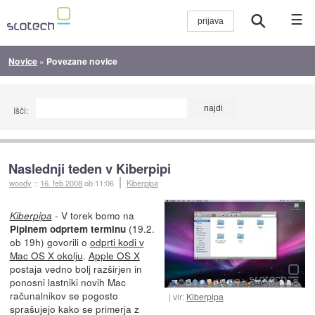
☰
Novice
»
Povezane novice
Išči:
Naslednji teden v Kiberpipi
woody
::
16. feb 2008
ob 11:06
Kiberpipa
- V torek bomo na
Kiberpipa
(19.2.
Pipinem odprtem terminu
ob 19h) govorili o
odprti kodi v
Mac OS X okolju
.
Apple OS X
postaja vedno bolj razširjen in
ponosni lastniki novih Mac
računalnikov se pogosto
vir:
Kiberpipa
sprašujejo kako se primerja z