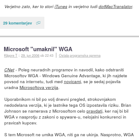
Verjetno zato, ker to stori
iTunes
in verjetno tudi
dotMacTranslator
.
29 komentarjev
Microsoft "umaknil" WGA
Kilgore T
::
29. jun 2006
ob 22:43
Ostala programska oprema
- Poleg neuradnih programov in navodil, kako odstraniti
CNet
Microsoftov WGA - Windows Genuine Advantage, ki jih najdete
povsod na internetu, tudi med
novicami
, se je sedaj pojavila
uradna
Microsoftova verzija
.
Uporabnikom ni bil po volj dnevni pregled, strokovnjakom
nedodelana verzija, ki je lastnike tega OS izpostavila riziku. Brian
Johnson se namerava z Microsoftom celo
pravdati
, ker naj bi bil
WGA v nasprotju z zakoni o spyware-u, nelojalni konkurenci in
pravicah kupcev.
S tem Microsoft ne umika WGA, niti ga ne ukinja. Nasprotno, WGA