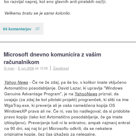
bo razvijal naprej, kot eno glavnih anti-piratskih os(t)i.
Velikemu bratu se je samo kolcnilo.
64 komentarjev
Microsoft dnevno komunicira z vašim
računalnikom
G-man
::
8. jun 2006
ob 12:08
Zasebnost
- Če ne že zdaj, pa še bo, v kolikor imate vključeno
Yahoo News
Avtomatično posodabljanje. David Lazar, ki upravlja "Windows
Genuine Advantage Program", je na
YahooNews
priznal, da
uvajajo (za zdaj še kot pilotski projekt) programček, ki sliši na ime
WgaTray.exe, ki preverja ali je vaša nameščena kopija OS
WindowsXP prava ali ne. Če ni, vas bo nadlegoval, da si pridobite
pravo kopijo (tako kot Avtomatično posodabljanje, če ga imate
izklopljeno). Preverjanje tudi ni le enkratno, ampak najmanj enkrat
na 90 dni, saj naj bi pri Microsoftu odkrili, da se nekatere
originalne kopije, čez čas izkažejo za nelegalne.