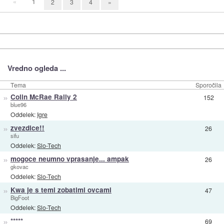
«
1
2
3
4
»
Vredno ogleda ...
Tema
Sporočila
»
Colin McRae Rally 2
152
blue96
Oddelek:
Igre
»
zvezdice!!
26
sifu
Oddelek:
Slo-Tech
»
mogoce neumno vprasanje... ampak
26
gkovac
Oddelek:
Slo-Tech
»
Kwa je s temi zobatimi ovcami
47
BigFoot
Oddelek:
Slo-Tech
»
*****
69