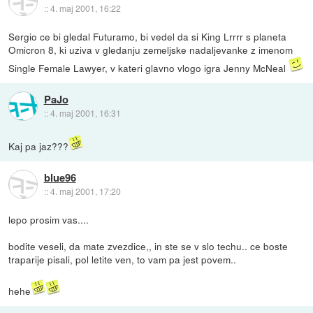
::
4. maj 2001, 16:22
Sergio ce bi gledal Futuramo, bi vedel da si King Lrrrr s planeta
Omicron 8, ki uziva v gledanju zemeljske nadaljevanke z imenom
Single Female Lawyer, v kateri glavno vlogo igra Jenny McNeal
PaJo
::
4. maj 2001, 16:31
Kaj pa jaz???
blue96
::
4. maj 2001, 17:20
lepo prosim vas....
bodite veseli, da mate zvezdice,, in ste se v slo techu.. ce boste
traparije pisali, pol letite ven, to vam pa jest povem..
hehe