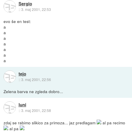
Sergio
::
3. maj 2001, 22:53
evo še en test:
a
a
a
a
a
a
a
tejo
::
3. maj 2001, 22:56
Zelena barva ne zgleda dobro...
luni
::
3. maj 2001, 22:58
zdaj se rabimo slikico za primoza... jaz predlagam
al pa recimo
al pa