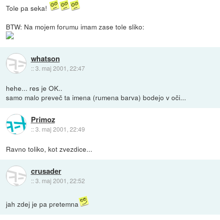
Tole pa seka!
BTW: Na mojem forumu imam zase tole sliko:
whatson
::
3. maj 2001, 22:47
hehe... res je OK..
samo malo preveč ta imena (rumena barva) bodejo v oči...
Primoz
::
3. maj 2001, 22:49
Ravno toliko, kot zvezdice...
crusader
::
3. maj 2001, 22:52
jah zdej je pa pretemna