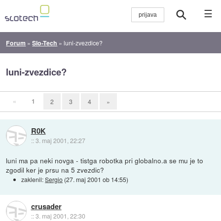
☰
Forum
»
Slo-Tech
»
luni-zvezdice?
luni-zvezdice?
«
1
2
3
4
»
R0K
::
3. maj 2001, 22:27
luni ma pa neki novga - tistga robotka pri globalno.a se mu je to
zgodil ker je prsu na 5 zvezdic?
zaklenil:
Sergio
(
27. maj 2001 ob 14:55
)
crusader
::
3. maj 2001, 22:30