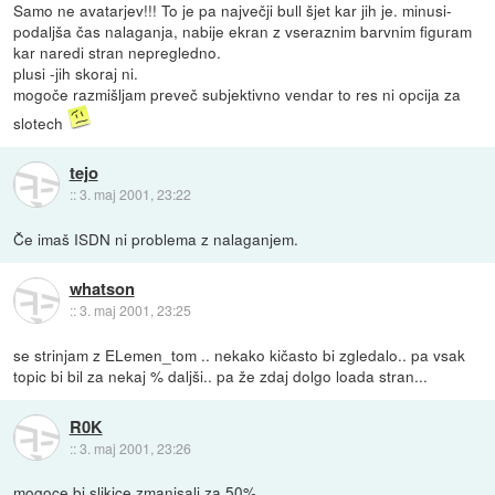
Samo ne avatarjev!!! To je pa največji bull šjet kar jih je. minusi-
podaljša čas nalaganja, nabije ekran z vseraznim barvnim figuram
kar naredi stran nepregledno.
plusi -jih skoraj ni.
mogoče razmišljam preveč subjektivno vendar to res ni opcija za
slotech
tejo
::
3. maj 2001, 23:22
Če imaš ISDN ni problema z nalaganjem.
whatson
::
3. maj 2001, 23:25
se strinjam z ELemen_tom .. nekako kičasto bi zgledalo.. pa vsak
topic bi bil za nekaj % daljši.. pa že zdaj dolgo loada stran...
R0K
::
3. maj 2001, 23:26
mogoce bi slikice zmanjsali za 50%