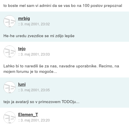
to boste mel sam vi admini da se vas bo na 100 postov prepoznal
mrbig
::
3. maj 2001, 23:02
He-he uredu zvezdice se mi zdijo lepše
tejo
::
3. maj 2001, 23:03
Lahko bi to naredili še za nas, navadne uporabnike. Recimo, na
mojem forumu je to mogoče...
luni
::
3. maj 2001, 23:05
tejo ja avatarji so v primozovem TODOju...
Elemen_T
::
3. maj 2001, 23:20