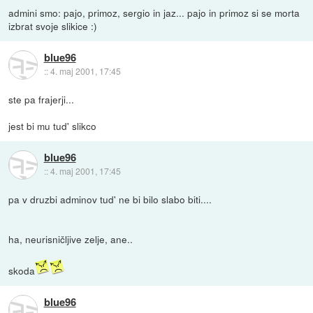
admini smo: pajo, primoz, sergio in jaz... pajo in primoz si se morta
izbrat svoje slikice :)
blue96
::
4. maj 2001, 17:45
ste pa frajerji...
jest bi mu tud' slikco
blue96
::
4. maj 2001, 17:45
pa v druzbi adminov tud' ne bi bilo slabo biti....
ha, neurisničljive zelje, ane..
skoda
blue96