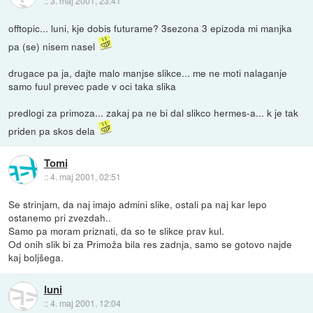
::
3. maj 2001, 23:41
offtopic... luni, kje dobis futurame? 3sezona 3 epizoda mi manjka
pa (se) nisem nasel
drugace pa ja, dajte malo manjse slikce... me ne moti nalaganje
samo fuul prevec pade v oci taka slika
predlogi za primoza... zakaj pa ne bi dal slikco hermes-a... k je tak
priden pa skos dela
Tomi
::
4. maj 2001, 02:51
Se strinjam, da naj imajo admini slike, ostali pa naj kar lepo
ostanemo pri zvezdah..
Samo pa moram priznati, da so te slikce prav kul.
Od onih slik bi za Primoža bila res zadnja, samo se gotovo najde
kaj boljšega.
luni
::
4. maj 2001, 12:04