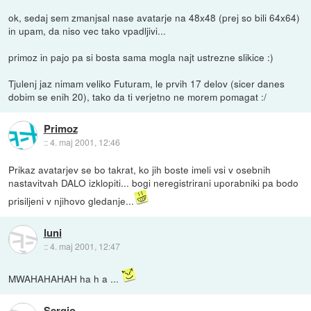
ok, sedaj sem zmanjsal nase avatarje na 48x48 (prej so bili 64x64)
in upam, da niso vec tako vpadljivi...
primoz in pajo pa si bosta sama mogla najt ustrezne slikice :)
Tjulenj jaz nimam veliko Futuram, le prvih 17 delov (sicer danes
dobim se enih 20), tako da ti verjetno ne morem pomagat :/
Primoz
::
4. maj 2001, 12:46
Prikaz avatarjev se bo takrat, ko jih boste imeli vsi v osebnih
nastavitvah DALO izklopiti... bogi neregistrirani uporabniki pa bodo
prisiljeni v njihovo gledanje...
luni
::
4. maj 2001, 12:47
MWAHAHAHAH ha h a ...
Sergio