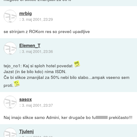
mrbig
::
3. maj 2001, 23:29
se strinjam z ROKom res so preveč upadljive
Elemen_T
::
3. maj 2001, 23:36
tejo_no1: Kaj si sploh hotel povedat
Jazst (in še bilo kdo) nima ISDN.
Če bi slikce zmanjšal za 50% nebi bilo slabo...ampak vseeno sem
proti.
sasox
::
3. maj 2001, 23:37
Naj imajo slikce samo Admini, ker drugače bo fulllllllllllll prekičasto!!!
Tjulenj