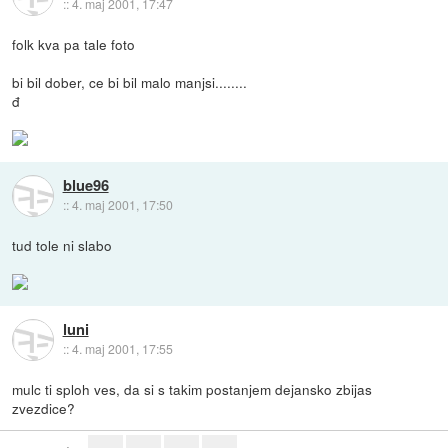
::
4. maj 2001, 17:47
folk kva pa tale foto
bi bil dober, ce bi bil malo manjsi........
đ
blue96
::
4. maj 2001, 17:50
tud tole ni slabo
luni
::
4. maj 2001, 17:55
mulc ti sploh ves, da si s takim postanjem dejansko zbijas
zvezdice?