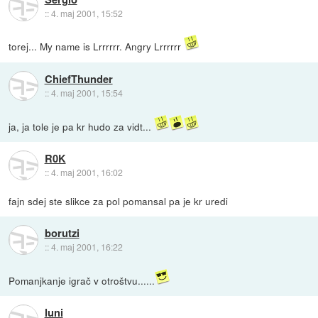
::
4. maj 2001, 15:52
torej... My name is Lrrrrrr. Angry Lrrrrrr
ChiefThunder
::
4. maj 2001, 15:54
ja, ja tole je pa kr hudo za vidt...
R0K
::
4. maj 2001, 16:02
fajn sdej ste slikce za pol pomansal pa je kr uredi
borutzi
::
4. maj 2001, 16:22
Pomanjkanje igrač v otroštvu......
luni