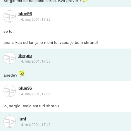
Sergio ma se najlepso slikco. Kva pravte ?
blue96
::
4. maj 2001, 17:32
se to:
una slikca od lunija je meni ful vsec. jo bom shranu!
Sergio
::
4. maj 2001, 17:33
anede?
blue96
::
4. maj 2001, 17:36
jo, sergio, tvojo sm tud shranu
luni
::
4. maj 2001, 17:43