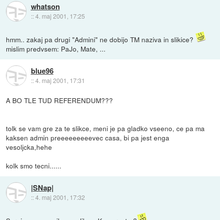
whatson
::
4. maj 2001, 17:25
hmm.. zakaj pa drugi "Admini" ne dobijo TM naziva in slikice?
mislim predvsem: PaJo, Mate, ...
blue96
::
4. maj 2001, 17:31
A BO TLE TUD REFERENDUM???
tolk se vam gre za te slikce, meni je pa gladko vseeno, ce pa ma
kaksen admin preeeeeeeeevec casa, bi pa jest enga
vesoljcka,hehe
kolk smo tecni......
|SNap|
::
4. maj 2001, 17:32