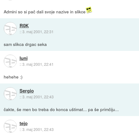
Admini so si pač dali svoje nazive in slikce
R0K
::
3. maj 2001, 22:31
sam slikca drgac seka
luni
::
3. maj 2001, 22:41
hehehe :)
Sergio
::
3. maj 2001, 22:43
čakte, še men bo treba do konca uštimat... pa še primčiju...
tejo
::
3. maj 2001, 22:43