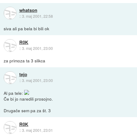
whatson
::
3. maj 2001, 22:58
siva ali pa bela bi bili ok
R0K
::
3. maj 2001, 23:00
za primoza ta 3 slikca
tejo
::
3. maj 2001, 23:00
Al pa tele:
Če bi jo naredili prosojno.
Drugače sem pa za št. 3
R0K
::
3. maj 2001, 23:01