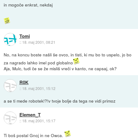
in mogoče enkrat, nekdaj
Tomi
::
18. maj 2001, 08:21
No, na koncu boste našli še ovco, in tisti, ki mu bo to uspelo, jo bo
za nagrado lahko imel pod globalno
Aja, Mulc, tudi če se že misliš vreči v kanto, ne capsaj, ok?
R0K
::
18. maj 2001, 15:12
a se ti mede robotek!?!v tvoje bolje da tega ne vidi primoz
Elemen_T
::
18. maj 2001, 15:17
Ti boš postal Gnoj in ne Owca.