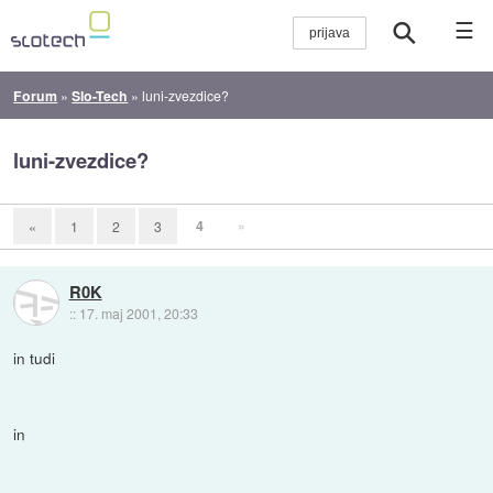
☰
Forum
»
Slo-Tech
»
luni-zvezdice?
luni-zvezdice?
4
»
«
1
2
3
R0K
::
17. maj 2001, 20:33
in tudi
in