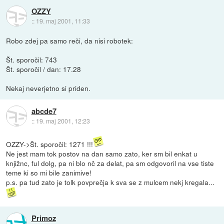
OZZY
::
19. maj 2001, 11:33
Robo zdej pa samo reči, da nisi robotek:
Št. sporočil: 743
Št. sporočil / dan: 17.28
Nekaj neverjetno si priden.
abcde7
::
19. maj 2001, 12:23
OZZY->Št. sporočil: 1271 !!!
Ne jest mam tok postov na dan samo zato, ker sm bil enkat u
knjižnc, ful dolg, pa ni blo nč za delat, pa sm odgovoril na vse tiste
teme ki so mi bile zanimive!
p.s. pa tud zato je tolk povprečja k sva se z mulcem nekj kregala...
Primoz