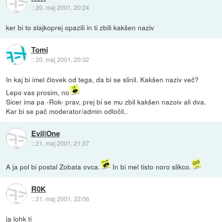
::
20. maj 2001, 20:24
ker bi to slajkoprej opazili in ti zbili kakšen naziv
Tomi
::
20. maj 2001, 20:32
In kaj bi imel človek od tega, da bi se slinil. Kakšen naziv več?
Lepo vas prosim, no
Sicer ima pa -Rok- prav, prej bi se mu zbil kakšen nazoiv ali dva.
Kar bi se pač moderator/admin odločil..
Evil|One
::
21. maj 2001, 21:37
A ja pol bi postal Zobata ovca.
In bi mel tisto noro slikco.
R0K
::
21. maj 2001, 22:06
ja lohk ti