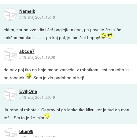
Nemelk
::
18. maj 2001, 15:48
ekhm, kar se zvezdic tiče! poglejte mene, pa povejte če mi še
kakšna manka! ......... pa kaj pol, jst sm čist happy!
abcde7
::
18. maj 2001, 18:08
da nav poj tko da bojo mene zamešal z robotkom, jest sm robo in
ne robotek.
Sam je zlo podobno ni kej!
Evil|One
::
18. maj 2001, 20:49
Ja robo ni robotek. Čeprav bi ga lahko tko klicu ker je tud on men
težil. Sm to je že mim
blue96