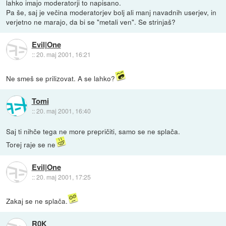
lahko imajo moderatorji to napisano.
Pa še, saj je večina moderatorjev bolj ali manj navadnih userjev, in
verjetno ne marajo, da bi se "metali ven". Se strinjaš?
Evil|One
::
20. maj 2001, 16:21
Ne smeš se prilizovat. A se lahko?
Tomi
::
20. maj 2001, 16:40
Saj ti nihče tega ne more prepričiti, samo se ne splača.
Torej raje se ne
Evil|One
::
20. maj 2001, 17:25
Zakaj se ne splača.
R0K