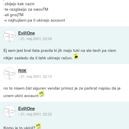
-zbijejo kak naziv
-te razglasijo za owcoTM
-ali gnojTM
-v najhujšem pa ti ukinejo account
Evil|One
::
21. maj 2001, 22:09
Ej sem jest bral tista pravila ki jih majo tuki na slo-tech pa nism
nikjer zasledu da ti lahk ukinejo račun.
R0K
::
21. maj 2001, 22:13
no to nisem čist siguren vendar primoz je ze parkrat napisu da je
unem ukini accaunt
Evil|One
::
21. maj 2001, 22:22
Komu je to ukinil?