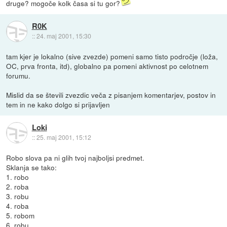
druge? mogoče kolk časa si tu gor?
R0K
::
24. maj 2001, 15:30
tam kjer je lokalno (sive zvezde) pomeni samo tisto področje (loža,
OC, prva fronta, itd), globalno pa pomeni aktivnost po celotnem
forumu.
Mislid da se števili zvezdic veča z pisanjem komentarjev, postov in
tem in ne kako dolgo si prijavljen
Loki
::
25. maj 2001, 15:12
Robo slova pa ni glih tvoj najboljsi predmet.
Sklanja se tako:
1. robo
2. roba
3. robu
4. roba
5. robom
6. robu