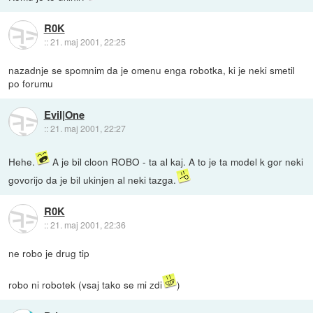
R0K
::
21. maj 2001, 22:25
nazadnje se spomnim da je omenu enga robotka, ki je neki smetil
po forumu
Evil|One
::
21. maj 2001, 22:27
Hehe.
A je bil cloon ROBO - ta al kaj. A to je ta model k gor neki
govorijo da je bil ukinjen al neki tazga.
R0K
::
21. maj 2001, 22:36
ne robo je drug tip
robo ni robotek (vsaj tako se mi zdi
)