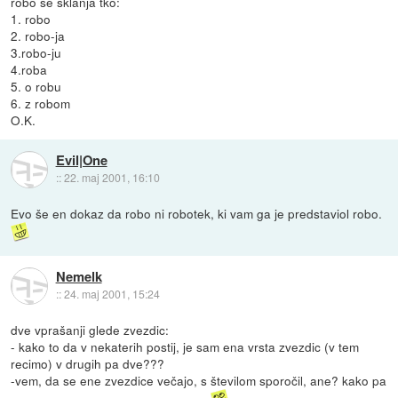
robo se sklanja tko:
1. robo
2. robo-ja
3.robo-ju
4.roba
5. o robu
6. z robom
O.K.
Evil|One
::
22. maj 2001, 16:10
Evo še en dokaz da robo ni robotek, ki vam ga je predstaviol robo.
Nemelk
::
24. maj 2001, 15:24
dve vprašanji glede zvezdic:
- kako to da v nekaterih postij, je sam ena vrsta zvezdic (v tem
recimo) v drugih pa dve???
-vem, da se ene zvezdice večajo, s številom sporočil, ane? kako pa