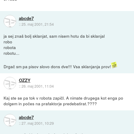
abcde7
::
25. maj 2001, 21:54
ja sej znaš bolj sklanjat, sam nisem hotu da bi sklanjal
robo
robota
robotu...
Drgač sm pa pisov slovo dons dve!!! Vsa sklanjanja prov!
OZZY
::
26. maj 2001, 11:04
Kaj ste se pa tok v robota zapičl. A nimate drugega kot enga po
dolgem in počes na prafaktorje predebatirat.????
abcde7
::
27. maj 2001, 10:29