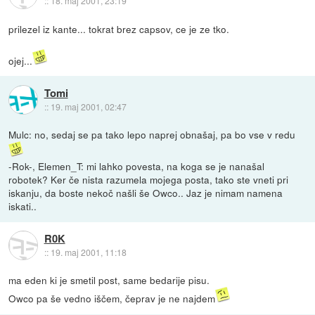
::
18. maj 2001, 23:19
prilezel iz kante... tokrat brez capsov, ce je ze tko.
ojej...
Tomi
::
19. maj 2001, 02:47
Mulc: no, sedaj se pa tako lepo naprej obnašaj, pa bo vse v redu
-Rok-, Elemen_T: mi lahko povesta, na koga se je nanašal
robotek? Ker če nista razumela mojega posta, tako ste vneti pri
iskanju, da boste nekoč našli še Owco.. Jaz je nimam namena
iskati..
R0K
::
19. maj 2001, 11:18
ma eden ki je smetil post, same bedarije pisu.
Owco pa še vedno iščem, čeprav je ne najdem