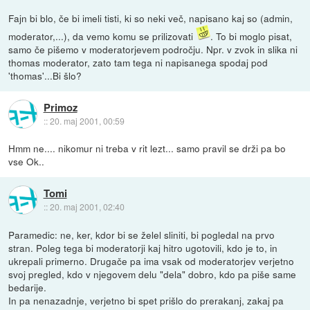
Fajn bi blo, če bi imeli tisti, ki so neki več, napisano kaj so (admin,
moderator,...), da vemo komu se prilizovati
. To bi moglo pisat,
samo če pišemo v moderatorjevem področju. Npr. v zvok in slika ni
thomas moderator, zato tam tega ni napisanega spodaj pod
'thomas'...Bi šlo?
Primoz
::
20. maj 2001, 00:59
Hmm ne.... nikomur ni treba v rit lezt... samo pravil se drži pa bo
vse Ok..
Tomi
::
20. maj 2001, 02:40
Paramedic: ne, ker, kdor bi se želel sliniti, bi pogledal na prvo
stran. Poleg tega bi moderatorji kaj hitro ugotovili, kdo je to, in
ukrepali primerno. Drugače pa ima vsak od moderatorjev verjetno
svoj pregled, kdo v njegovem delu "dela" dobro, kdo pa piše same
bedarije.
In pa nenazadnje, verjetno bi spet prišlo do prerakanj, zakaj pa