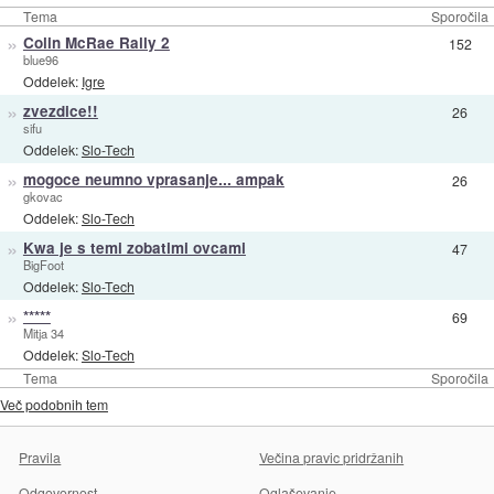
Tema
Sporočila
»
Colin McRae Rally 2
152
blue96
Oddelek:
Igre
»
zvezdice!!
26
sifu
Oddelek:
Slo-Tech
»
mogoce neumno vprasanje... ampak
26
gkovac
Oddelek:
Slo-Tech
»
Kwa je s temi zobatimi ovcami
47
BigFoot
Oddelek:
Slo-Tech
»
*****
69
Mitja 34
Oddelek:
Slo-Tech
Tema
Sporočila
Več podobnih tem
Pravila
Večina pravic pridržanih
Odgovornost
Oglaševanje