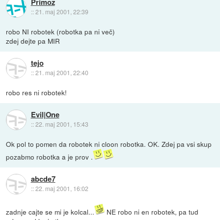
Primoz
::
21. maj 2001, 22:39
robo NI robotek (robotka pa ni več)
zdej dejte pa MIR
tejo
::
21. maj 2001, 22:40
robo res ni robotek!
Evil|One
::
22. maj 2001, 15:43
Ok pol to pomen da robotek ni cloon robotka. OK. Zdej pa vsi skup
pozabmo robotka a je prov .
abcde7
::
22. maj 2001, 16:02
zadnje cajte se mi je kolcal...
NE robo ni en robotek, pa tud