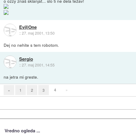
o ozzy znaš sklanjat... slo ti ne dela težav!
Evil|One
::
27. maj 2001, 13:50
Dej no nehite s tem robotom.
Sergio
::
27. maj 2001, 14:55
na jetra mi greste.
4
»
«
1
2
3
Vredno ogleda ...