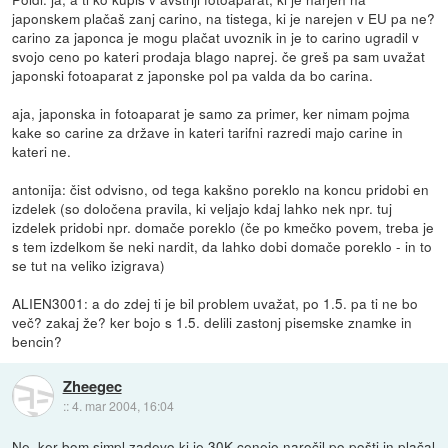
japonskem plačaš zanj carino, na tistega, ki je narejen v EU pa ne?
carino za japonca je mogu plačat uvoznik in je to carino ugradil v
svojo ceno po kateri prodaja blago naprej. če greš pa sam uvažat
japonski fotoaparat z japonske pol pa valda da bo carina.
aja, japonska in fotoaparat je samo za primer, ker nimam pojma
kake so carine za države in kateri tarifni razredi majo carine in
kateri ne.
antonija: čist odvisno, od tega kakšno poreklo na koncu pridobi en
izdelek (so določena pravila, ki veljajo kdaj lahko nek npr. tuj
izdelek pridobi npr. domače poreklo (če po kmečko povem, treba je
s tem izdelkom še neki nardit, da lahko dobi domače poreklo - in to
se tut na veliko izigrava)
ALIEN3001: a do zdej ti je bil problem uvažat, po 1.5. pa ti ne bo
več? zakaj že? ker bojo s 1.5. delili zastonj pisemske znamke in
bencin?
Zheegec
::
4. mar 2004, 16:04
Ne, ker bom simpl zadevo ki je 30K ceneje naročil po pošti in plačal