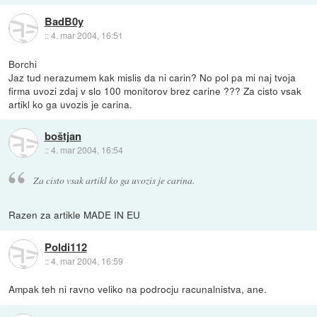
BadB0y
::
4. mar 2004, 16:51
Borchi
Jaz tud nerazumem kak mislis da ni carin? No pol pa mi naj tvoja
firma uvozi zdaj v slo 100 monitorov brez carine ??? Za cisto vsak
artikl ko ga uvozis je carina.
boštjan
::
4. mar 2004, 16:54
Za cisto vsak artikl ko ga uvozis je carina.
Razen za artikle MADE IN EU
Poldi112
::
4. mar 2004, 16:59
Ampak teh ni ravno veliko na podrocju racunalnistva, ane.