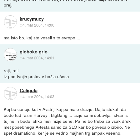
prej.
krucymucy
::
4. mar 2004, 14:00
ma isto bo, kaj ste veseli s to evropo ...
globoko grlo
::
4. mar 2004, 14:01
rajt, rajt
iz pod tvojih prstov v božja ušesa
Caligula
::
4. mar 2004, 14:03
Kej bo ceneje kot v Avstriji kaj pa malo drazje. Dajte stekat, da
bodo tud razni Harveyi, BigBangi,.. lazje sami dobavljali stvari s
tujine in bodo lahko meli nizje cene. Pa ne bo treba za vsak drek
met posebnega A-testa samo za SLO kar bo povecalo izbiro. Ne
spet dramaticno, ker je se vedno majhen trg ampak vseeno.