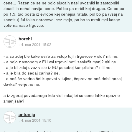
cene... Razen ce se ne bojo slucajn nasi uvozniki in zastopniki
zbudil in nehal navijat cene. Pol bo pa mrbit kej drugac. Ce bo pa
po 1.5. tud posta iz evrope kej cenejsa ratala, pol bo pa (vsaj na
zacetku) ful folka naroceval cez mejo, pa bo to mrbit mel kasne
vpliv na nase trgovce.
borchi
::
4. mar 2004, 15:02
- a so zdej ble kake ovire za vstop tujih trgovcev v slo? niti ne.
- a bojo z vstopom v EU vsi trgovci hotli zaslužit manj? niti ne.
- a je bil zdej uvoz v slo iz EU posebej kompliciran? niti ne.
- a je bila do sedaj carina? ne.
- a boš še vedno šel kupovat v tujino, čeprav ne boš dobil nazaj
davka? verjetno ne.
a iz zgoraj povedanega kdo vidi zakaj bi se cene lahko opazno
zmanjšale?
antonija
::
4. mar 2004, 15:10
Iz nemcije si trenutno lahk narocis
sapphire radeon 9800pro