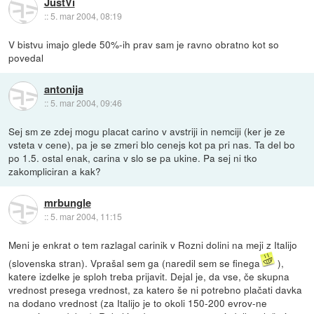
JustVi
::
5. mar 2004, 08:19
V bistvu imajo glede 50%-ih prav sam je ravno obratno kot so
povedal
antonija
::
5. mar 2004, 09:46
Sej sm ze zdej mogu placat carino v avstriji in nemciji (ker je ze
vsteta v cene), pa je se zmeri blo cenejs kot pa pri nas. Ta del bo
po 1.5. ostal enak, carina v slo se pa ukine. Pa sej ni tko
zakompliciran a kak?
mrbungle
::
5. mar 2004, 11:15
Meni je enkrat o tem razlagal carinik v Rozni dolini na meji z Italijo
(slovenska stran). Vprašal sem ga (naredil sem se finega
),
katere izdelke je sploh treba prijavit. Dejal je, da vse, če skupna
vrednost presega vrednost, za katero še ni potrebno plačati davka
na dodano vrednost (za Italijo je to okoli 150-200 evrov-ne