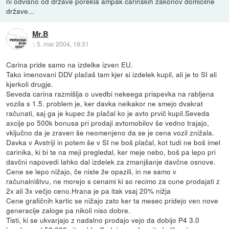
ni odvisno od države porekla ampak carinskih zakonov domicilne
države...
Mr.B
::
5. mar 2004, 19:31
Carina pride samo na izdelke izven EU.
Tako imenovani DDV plačaš tam kjer si izdelek kupil, ali je to SI ali
kjerkoli drugje.
Seveda carina razmišlja o uvedbi nekeega prispevka na rabljena
vozila s 1.5. problem je, ker davka neikakor ne smejo dvakrat
računati, saj ga je kupec že plačal ko je avto prvič kupil.Seveda
axcije po 500k bonusa pri prodaji avtomobilov še vedno trajajo,
vključno da je zraven še neomenjeno da se je cena vozil znižala.
Davka v Avstriji in potem še v SI ne boš plačal, kot tudi ne boš imel
carinika, ki bi te na meji pregledal, ker meje nebo, boš pa lepo pri
davčni napovedi lahko dal izdelek za zmanjšanje davčne osnove.
Cene se lepo nižajo, če niste že opazili, in ne samo v
računalništvu, ne morejo s cenami ki so recimo za cune prodajati z
2x ali 3x večjo ceno.Hrana je pa itak vsaj 20% nižja
Cene grafičnih kartic se nižajo zato ker ta mesec pridejo ven nove
generacije zaloge pa nikoli niso dobre.
Tisti, ki se ukvarjajo z nadalno prodajo vejo da dobijo P4 3.0