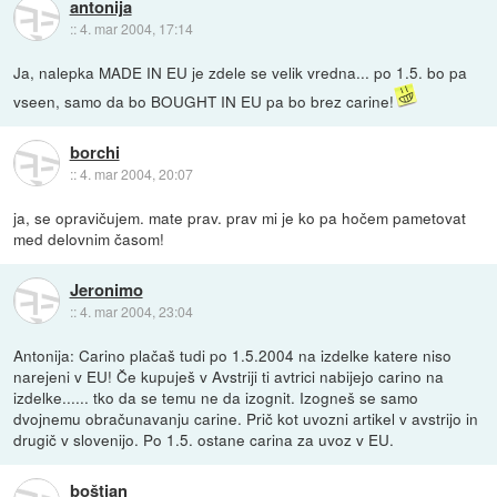
antonija
::
4. mar 2004, 17:14
Ja, nalepka MADE IN EU je zdele se velik vredna... po 1.5. bo pa
vseen, samo da bo BOUGHT IN EU pa bo brez carine!
borchi
::
4. mar 2004, 20:07
ja, se opravičujem. mate prav. prav mi je ko pa hočem pametovat
med delovnim časom!
Jeronimo
::
4. mar 2004, 23:04
Antonija: Carino plačaš tudi po 1.5.2004 na izdelke katere niso
narejeni v EU! Če kupuješ v Avstriji ti avtrici nabijejo carino na
izdelke...... tko da se temu ne da izognit. Izogneš se samo
dvojnemu obračunavanju carine. Prič kot uvozni artikel v avstrijo in
drugič v slovenijo. Po 1.5. ostane carina za uvoz v EU.
boštjan