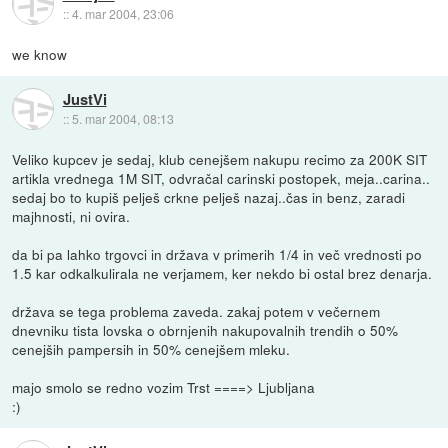
::
4. mar 2004, 23:06
we know
JustVi
::
5. mar 2004, 08:13
Veliko kupcev je sedaj, klub cenejšem nakupu recimo za 200K SIT
artikla vrednega 1M SIT, odvračal carinski postopek, meja..carina..
sedaj bo to kupiš pelješ crkne pelješ nazaj..čas in benz, zaradi
majhnosti, ni ovira.
da bi pa lahko trgovci in država v primerih 1/4 in več vrednosti po
1.5 kar odkalkulirala ne verjamem, ker nekdo bi ostal brez denarja.
država se tega problema zaveda. zakaj potem v večernem
dnevniku tista lovska o obrnjenih nakupovalnih trendih o 50%
cenejših pampersih in 50% cenejšem mleku.
majo smolo se redno vozim Trst ====> Ljubljana
:)