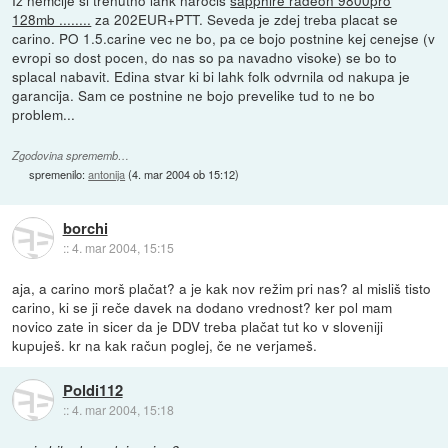
128mb ........
za 202EUR+PTT. Seveda je zdej treba placat se
carino. PO 1.5.carine vec ne bo, pa ce bojo postnine kej cenejse (v
evropi so dost pocen, do nas so pa navadno visoke) se bo to
splacal nabavit. Edina stvar ki bi lahk folk odvrnila od nakupa je
garancija. Sam ce postnine ne bojo prevelike tud to ne bo
problem...
Zgodovina sprememb…
spremenilo:
antonija
(
4. mar 2004 ob 15:12
)
borchi
::
4. mar 2004, 15:15
aja, a carino morš plačat? a je kak nov režim pri nas? al misliš tisto
carino, ki se ji reče davek na dodano vrednost? ker pol mam
novico zate in sicer da je DDV treba plačat tut ko v sloveniji
kupuješ. kr na kak račun poglej, če ne verjameš.
Poldi112
::
4. mar 2004, 15:18