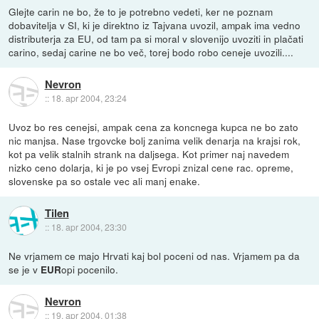
Glejte carin ne bo, že to je potrebno vedeti, ker ne poznam
dobavitelja v SI, ki je direktno iz Tajvana uvozil, ampak ima vedno
distributerja za EU, od tam pa si moral v slovenijo uvoziti in plačati
carino, sedaj carine ne bo več, torej bodo robo ceneje uvozili....
Nevron
::
18. apr 2004, 23:24
Uvoz bo res cenejsi, ampak cena za koncnega kupca ne bo zato
nic manjsa. Nase trgovcke bolj zanima velik denarja na krajsi rok,
kot pa velik stalnih strank na daljsega. Kot primer naj navedem
nizko ceno dolarja, ki je po vsej Evropi znizal cene rac. opreme,
slovenske pa so ostale vec ali manj enake.
Tilen
::
18. apr 2004, 23:30
Ne vrjamem ce majo Hrvati kaj bol poceni od nas. Vrjamem pa da
se je v
opi pocenilo.
EUR
Nevron
::
19. apr 2004, 01:38