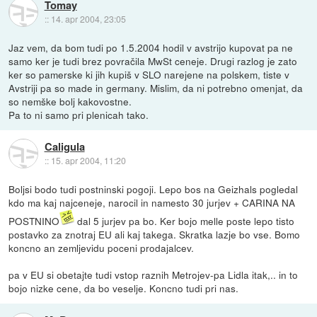
Tomay
::
14. apr 2004, 23:05
Jaz vem, da bom tudi po 1.5.2004 hodil v avstrijo kupovat pa ne
samo ker je tudi brez povračila MwSt ceneje. Drugi razlog je zato
ker so pamerske ki jih kupiš v SLO narejene na polskem, tiste v
Avstriji pa so made in germany. Mislim, da ni potrebno omenjat, da
so nemške bolj kakovostne.
Pa to ni samo pri plenicah tako.
Caligula
::
15. apr 2004, 11:20
Boljsi bodo tudi postninski pogoji. Lepo bos na Geizhals pogledal
kdo ma kaj najceneje, narocil in namesto 30 jurjev + CARINA NA
POSTNINO
dal 5 jurjev pa bo. Ker bojo melle poste lepo tisto
postavko za znotraj EU ali kaj takega. Skratka lazje bo vse. Bomo
koncno an zemljevidu poceni prodajalcev.
pa v EU si obetajte tudi vstop raznih Metrojev-pa Lidla itak,.. in to
bojo nizke cene, da bo veselje. Koncno tudi pri nas.