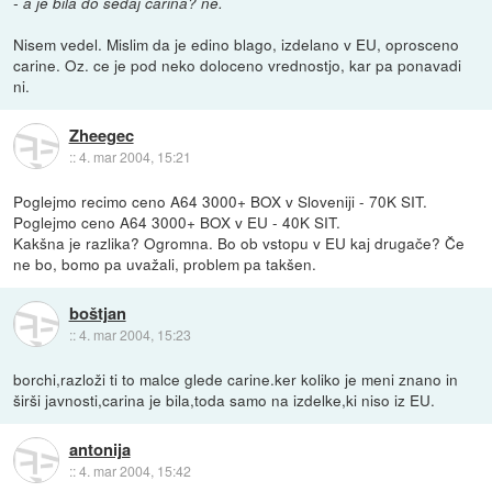
- a je bila do sedaj carina? ne.
Nisem vedel. Mislim da je edino blago, izdelano v EU, oprosceno
carine. Oz. ce je pod neko doloceno vrednostjo, kar pa ponavadi
ni.
Zheegec
::
4. mar 2004, 15:21
Poglejmo recimo ceno A64 3000+ BOX v Sloveniji - 70K SIT.
Poglejmo ceno A64 3000+ BOX v EU - 40K SIT.
Kakšna je razlika? Ogromna. Bo ob vstopu v EU kaj drugače? Če
ne bo, bomo pa uvažali, problem pa takšen.
boštjan
::
4. mar 2004, 15:23
borchi,razloži ti to malce glede carine.ker koliko je meni znano in
širši javnosti,carina je bila,toda samo na izdelke,ki niso iz EU.
antonija
::
4. mar 2004, 15:42