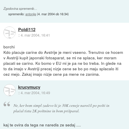
Zgodovina sprememb…
spremenilo:
antonija
(
4. mar 2004 ob 16:34
)
Poldi112
::
4. mar 2004, 16:41
borchi
Kdo placuje carine do Avstrije je meni vseeno. Trenutno ce hocem
v Avstriji kupit japonski fotoaparat, se mi ne splaca, ker moram
placati se carino. Ko bomo v EU mi je pa ne bo treba. In glede na
to da imajo v Avstriji precej nizje cene se bo po maju splacalo iti
cez mejo. Zakaj imajo nizje cene pa mene ne zanima.
krucymucy
::
4. mar 2004, 16:49
Ne, ker bom simpl zadevo ki je 30K ceneje naročil po pošti in
plačal tista 2K poštnine in bom prišparal.
kaj te ovira da tega ne naredis ze sedaj ....