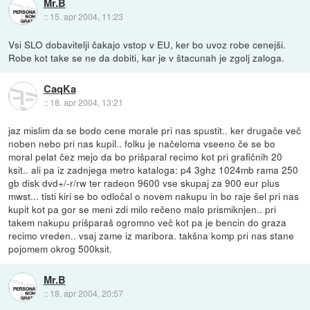
Mr.B
::
15. apr 2004, 11:23
Vsi SLO dobavitelji čakajo vstop v EU, ker bo uvoz robe cenejši.
Robe kot take se ne da dobiti, kar je v štacunah je zgolj zaloga.
CaqKa
::
18. apr 2004, 13:21
jaz mislim da se bodo cene morale pri nas spustit.. ker drugače več
noben nebo pri nas kupil.. folku je načeloma vseeno če se bo
moral pelat čez mejo da bo prišparal recimo kot pri grafičnih 20
ksit.. ali pa iz zadnjega metro kataloga: p4 3ghz 1024mb rama 250
gb disk dvd+/-r/rw ter radeon 9600 vse skupaj za 900 eur plus
mwst... tisti kiri se bo odločal o novem nakupu in bo raje šel pri nas
kupit kot pa gor se meni zdi milo rečeno malo prismiknjen.. pri
takem nakupu prišparaš ogromno več kot pa je bencin do graza
recimo vreden.. vsaj zame iz maribora. takšna komp pri nas stane
pojomem okrog 500ksit.
Mr.B
::
18. apr 2004, 20:57