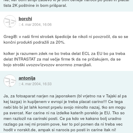
tista 2K poštnine in bom prišparal.
borchi
::
4. mar 2004, 16:06
GregiB: v naši firmi strošek špedicije še nikoli ni povzročil, da so se
končni produkti podražili za 20%.
kolker js razumem zdek ne bo treba delat ECL za EU bo pa treba
delat INTRASTAT za mal večje firme tk da ne pričakujem, da se
bojo stroški uvozov/izvozov enormno zmanjšali.
antonija
::
4. mar 2004, 16:33
Ja, za fotoaparat narjen na japonskem (bl vrjetno na v Tajski al pa
kej tazga) in kupljenem v evropi je treba placat carino!!! Ce tega
nebi blo bi jst lahk komot prpelu svojo minolto nazaj, tko sm mogu
pa svercat. Ker carine ni na izdelke katerih poreklo je EU. Tko so
men razlozil na carinski posti. Ce pa kdo ve kaksno bolj uradno
razlago pa nej mi prosim pove, ker to pol pomen da ni treba vec
hodit v norskit.de, ampak si narocis po posti in carine itak ni!