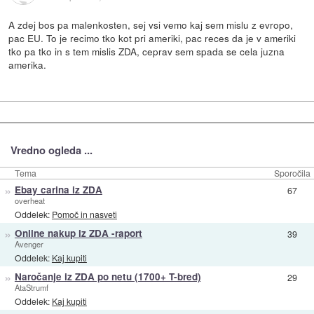
A zdej bos pa malenkosten, sej vsi vemo kaj sem mislu z evropo,
pac EU. To je recimo tko kot pri ameriki, pac reces da je v ameriki
tko pa tko in s tem mislis ZDA, ceprav sem spada se cela juzna
amerika.
Vredno ogleda ...
Tema
Sporočila
»
Ebay carina iz ZDA
67
overheat
Oddelek:
Pomoč in nasveti
»
Online nakup iz ZDA -raport
39
Avenger
Oddelek:
Kaj kupiti
»
Naročanje iz ZDA po netu (1700+ T-bred)
29
AtaStrumf
Oddelek:
Kaj kupiti