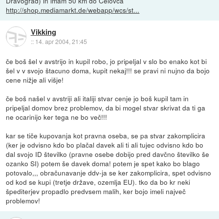
Dravograd) in imam 50 km do Celovca
http://shop.mediamarkt.de/webapp/wcs/st...
Vikking
::
14. apr 2004, 21:45
če boš šel v avstrijo in kupil robo, jo pripeljal v slo bo enako kot bi
šel v v svojo štacuno doma, kupit nekaj!!! se pravi ni nujno da bojo
cene nižje ali višje!
če boš našel v avstriji ali italiji stvar cenje jo boš kupil tam in
pripeljal domov brez problemov, da bi mogel stvar skrivat da ti ga
ne ocarinijo ker tega ne bo več!!!
kar se tiče kupovanja kot pravna oseba, se pa stvar zakomplicira
(ker je odvisno kdo bo plačal davek ali ti ali tujec odvisno kdo bo
dal svojo ID številko (pravne osebe dobijo pred davčno številko še
ozanko SI) potem še davek doma! potem je spet kako bo blago
potovalo,,, obračunavanje ddv-ja se ker zakomplicira, spet odvisno
od kod se kupi (tretje države, ozemlja EU). tko da bo kr neki
špediterjev propadlo predvsem malih, ker bojo imeli največ
problemov!