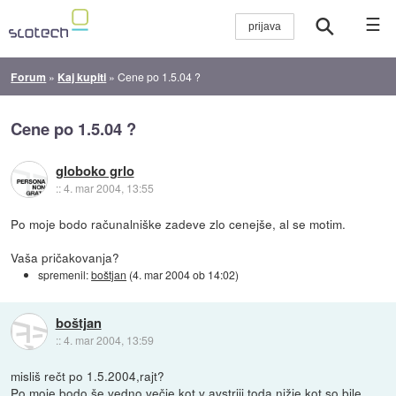
☰
Forum
»
Kaj kupiti
»
Cene po 1.5.04 ?
Cene po 1.5.04 ?
globoko grlo
::
4. mar 2004, 13:55
Po moje bodo računalniške zadeve zlo cenejše, al se motim.
Vaša pričakovanja?
spremenil:
boštjan
(
4. mar 2004 ob 14:02
)
boštjan
::
4. mar 2004, 13:59
misliš rečt po 1.5.2004,rajt?
Po moje bodo še vedno večje kot v avstriji,toda nižje kot so bile