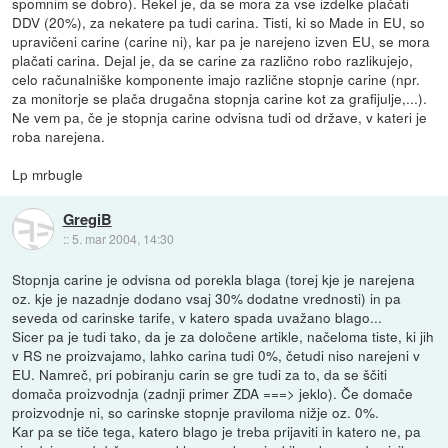
spomnim se dobro). Rekel je, da se mora za vse izdelke plačati
DDV (20%), za nekatere pa tudi carina. Tisti, ki so Made in EU, so
upravičeni carine (carine ni), kar pa je narejeno izven EU, se mora
plačati carina. Dejal je, da se carine za različno robo razlikujejo,
celo računalniške komponente imajo različne stopnje carine (npr.
za monitorje se plača drugačna stopnja carine kot za grafijulje,...).
Ne vem pa, če je stopnja carine odvisna tudi od države, v kateri je
roba narejena.
Lp mrbugle
GregiB
::
5. mar 2004, 14:30
Stopnja carine je odvisna od porekla blaga (torej kje je narejena
oz. kje je nazadnje dodano vsaj 30% dodatne vrednosti) in pa
seveda od carinske tarife, v katero spada uvažano blago...
Sicer pa je tudi tako, da je za določene artikle, načeloma tiste, ki jih
v RS ne proizvajamo, lahko carina tudi 0%, četudi niso narejeni v
EU. Namreč, pri pobiranju carin se gre tudi za to, da se ščiti
domača proizvodnja (zadnji primer ZDA ===> jeklo). Če domače
proizvodnje ni, so carinske stopnje praviloma nižje oz. 0%.
Kar pa se tiče tega, katero blago je treba prijaviti in katero ne, pa