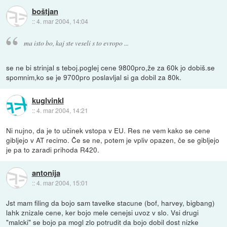
boštjan
::
4. mar 2004, 14:04
ma isto bo, kaj ste veseli s to evropo ...
se ne bi strinjal s teboj.poglej cene 9800pro,že za 60k jo dobiš.se
spomnim,ko se je 9700pro poslavljal si ga dobil za 80k.
kuglvinkl
::
4. mar 2004, 14:21
Ni nujno, da je to učinek vstopa v EU. Res ne vem kako se cene
gibljejo v AT recimo. Če se ne, potem je vpliv opazen, če se gibljejo
je pa to zaradi prihoda R420.
antonija
::
4. mar 2004, 15:01
Jst mam filing da bojo sam tavelke stacune (bof, harvey, bigbang)
lahk znizale cene, ker bojo mele cenejsi uvoz v slo. Vsi drugi
"malcki" se bojo pa mogl zlo potrudit da bojo dobil dost nizke