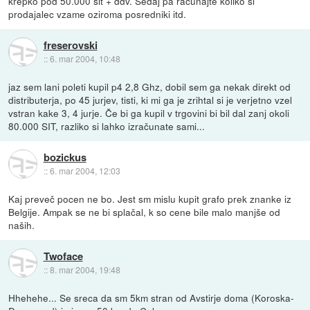
krepko pod 50.000 sit + ddv. Sedaj pa računajte koliko si
prodajalec vzame oziroma posredniki itd.
freserovski
::
6. mar 2004, 10:48
jaz sem lani poleti kupil p4 2,8 Ghz, dobil sem ga nekak direkt od
distributerja, po 45 jurjev, tisti, ki mi ga je zrihtal si je verjetno vzel
vstran kake 3, 4 jurje. Če bi ga kupil v trgovini bi bil dal zanj okoli
80.000 SIT, razliko si lahko izračunate sami...
bozickus
::
6. mar 2004, 12:03
Kaj preveč pocen ne bo. Jest sm mislu kupit grafo prek znanke iz
Belgije. Ampak se ne bi splačal, k so cene bile malo manjše od
naših.
Twoface
::
8. mar 2004, 19:48
Hhehehe... Se sreca da sm 5km stran od Avstirje doma (Koroska-