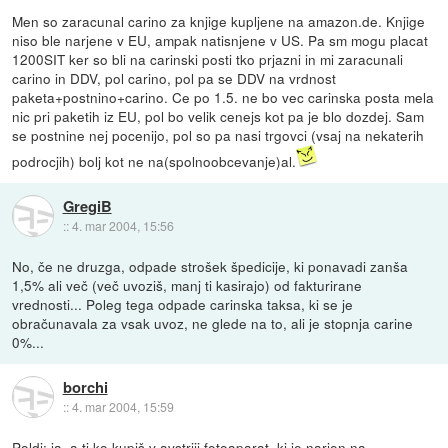
Men so zaracunal carino za knjige kupljene na amazon.de. Knjige
niso ble narjene v EU, ampak natisnjene v US. Pa sm mogu placat
1200SIT ker so bli na carinski posti tko prjazni in mi zaracunali
carino in DDV, pol carino, pol pa se DDV na vrdnost
paketa+postnino+carino. Ce po 1.5. ne bo vec carinska posta mela
nic pri paketih iz EU, pol bo velik cenejs kot pa je blo dozdej. Sam
se postnine nej pocenijo, pol so pa nasi trgovci (vsaj na nekaterih
podrocjih) bolj kot ne na(spolnoobcevanje)al.
GregiB
::
4. mar 2004, 15:56
No, če ne druzga, odpade strošek špedicije, ki ponavadi zanša
1,5% ali več (več uvoziš, manj ti kasirajo) od fakturirane
vrednosti... Poleg tega odpade carinska taksa, ki se je
obračunavala za vsak uvoz, ne glede na to, ali je stopnja carine
0%...
borchi
::
4. mar 2004, 15:59
Poldi: ja, a ti ko kupiš v avstriji fotoaparat, ki je narjen na