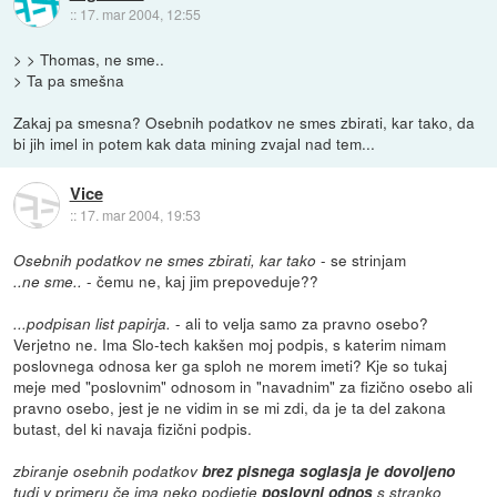
::
17. mar 2004, 12:55
> > Thomas, ne sme..
> Ta pa smešna
Zakaj pa smesna? Osebnih podatkov ne smes zbirati, kar tako, da
bi jih imel in potem kak data mining zvajal nad tem...
Vice
::
17. mar 2004, 19:53
- se strinjam
Osebnih podatkov ne smes zbirati, kar tako
- čemu ne, kaj jim prepoveduje??
..ne sme..
- ali to velja samo za pravno osebo?
...podpisan list papirja.
Verjetno ne. Ima Slo-tech kakšen moj podpis, s katerim nimam
poslovnega odnosa ker ga sploh ne morem imeti? Kje so tukaj
meje med "poslovnim" odnosom in "navadnim" za fizično osebo ali
pravno osebo, jest je ne vidim in se mi zdi, da je ta del zakona
butast, del ki navaja fizični podpis.
zbiranje osebnih podatkov
brez pisnega soglasja je dovoljeno
tudi v primeru če ima neko podjetje
poslovni odnos
s stranko