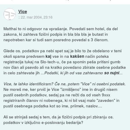
Vice
::
22. mar 2004, 23:16
Matthai to ni odgovor na vprašanje. Povedati sem hotel, da del
zakona, ki zahteva fizični podpis in bla bla bla je butast in
nepotreben kar si tudi sam posredno povedal s 3 členom.
Glede os. podatkov pa nebi spet saj je bilo to že obdelano v temi
okoli spama predvsem
vse in na
način poteka
kaj
kakšen
registracija tukaj na Slo-tech-u, če pa spomin peša pritisni gumb
nov član ali psevdo ali na kratko povedano zbirate osebne podatke
in celo zahtevate jih
...Podatki, ki jih od vas zahtevamo
so nujni
...
Vice, te lahko identificiram? Če ne, potem "Vice" ni osebni podatek.
Ne moreš me, ker prvič je Vice "izmišljeno" ime in drugič nisem
pustil osebnih podatkov, sedaj pa ne rečti da od vseh 9xxx
registriranih članov ni nobenega, ki ni bil vsaj malo "zaveden" in
pustil osebnega podatka kot so ime, priimek, naslov....
Ali se strinjaš sedaj s tem, da je fizični podpis pri zbiranju os.
podatkov v izključno e-poslovanju bedarija?