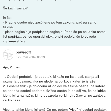
Še kaj ni jasno?
In še:
- Pravne osebe niso zaščitene po tem zakonu, pač pa samo
fizične.
- pisno soglasje je podpisano soglasje. Podpiše pa se lahko samo
list papirja... oz. se uporabi elektronski podpis, če je seveda
implementiran.
poweroff
::
22. mar 2004, 08:29
Aja, 2. člen:
1. Osebni podatek - je podatek, ki kaže na lastnosti, stanja ali
razmerja posameznika ne glede na obliko, v kateri je izražen.
2. Posameznik - je določena ali določljiva fizična oseba, na katero
se nanaša osebni podatek; fizična oseba je določljiva, če se lahko
identificira na način, ki ne povzroča velikih stroškov ali ne zahteva
veliko časa.
Vice, te lahko identificiram? Če ne, potem "Vice" ni osebni podatek.