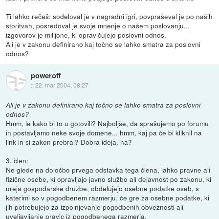
Ti lahko rečeš: sodeloval je v nagradni igri, povpraševal je po naših
storitvah, posredoval je svoje mnenje o našem poslovanju...
izgovorov je milijone, ki opravičujejo poslovni odnos.
Ali je v zakonu definirano kaj točno se lahko smatra za poslovni
odnos?
poweroff
::
22. mar 2004, 08:27
Ali je v zakonu definirano kaj točno se lahko smatra za poslovni
odnos?
Hmm, le kako bi to u gotovili? Najboljše, da sprašujemo po forumu
in postavljamo neke svoje domene... hmm, kaj pa če bi kliknil na
link in si zakon prebral? Dobra ideja, ha?
3. člen:
Ne glede na določbo prvega odstavka tega člena, lahko pravne ali
fizične osebe, ki opravljajo javno službo ali dejavnost po zakonu, ki
ureja gospodarske družbe, obdelujejo osebne podatke oseb, s
katerimi so v pogodbenem razmerju, če gre za osebne podatke, ki
jih potrebujejo za izpolnjevanje pogodbenih obveznosti ali
uveljavljanje pravic iz pogodbenega razmerja.