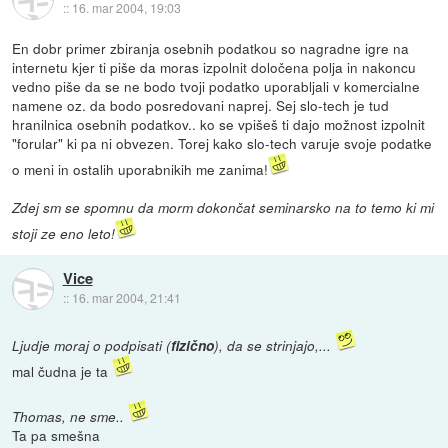
::
16. mar 2004, 19:03
En dobr primer zbiranja osebnih podatkou so nagradne igre na
internetu kjer ti piše da moras izpolnit določena polja in nakoncu
vedno piše da se ne bodo tvoji podatko uporabljali v komercialne
namene oz. da bodo posredovani naprej. Sej slo-tech je tud
hranilnica osebnih podatkov.. ko se vpišeš ti dajo možnost izpolnit
"forular" ki pa ni obvezen. Torej kako slo-tech varuje svoje podatke
o meni in ostalih uporabnikih me zanima!
Zdej sm se spomnu da morm dokončat seminarsko na to temo ki mi
stoji ze eno leto!
Vice
::
16. mar 2004, 21:41
Ljudje moraj o podpisati (
fizično
), da se strinjajo,...
mal čudna je ta
Thomas, ne sme..
Ta pa smešna