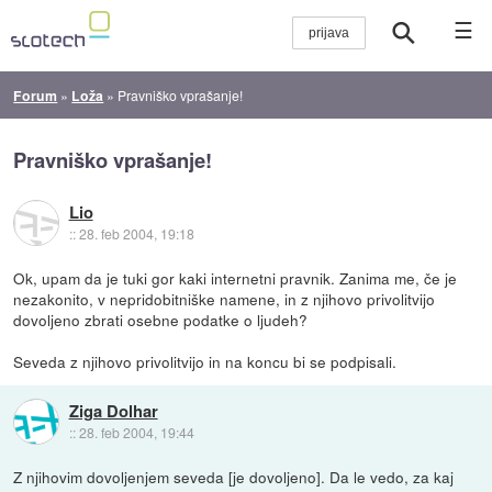
☰
Forum
»
Loža
»
Pravniško vprašanje!
Pravniško vprašanje!
Lio
::
28. feb 2004, 19:18
Ok, upam da je tuki gor kaki internetni pravnik. Zanima me, če je
nezakonito, v nepridobitniške namene, in z njihovo privolitvijo
dovoljeno zbrati osebne podatke o ljudeh?
Seveda z njihovo privolitvijo in na koncu bi se podpisali.
Ziga Dolhar
::
28. feb 2004, 19:44
Z njihovim dovoljenjem seveda [je dovoljeno]. Da le vedo, za kaj