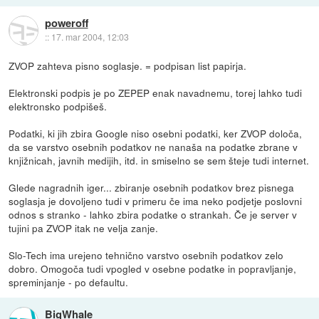
poweroff
::
17. mar 2004, 12:03
ZVOP zahteva pisno soglasje. = podpisan list papirja.
Elektronski podpis je po ZEPEP enak navadnemu, torej lahko tudi
elektronsko podpišeš.
Podatki, ki jih zbira Google niso osebni podatki, ker ZVOP določa,
da se varstvo osebnih podatkov ne nanaša na podatke zbrane v
knjižnicah, javnih medijih, itd. in smiselno se sem šteje tudi internet.
Glede nagradnih iger... zbiranje osebnih podatkov brez pisnega
soglasja je dovoljeno tudi v primeru če ima neko podjetje poslovni
odnos s stranko - lahko zbira podatke o strankah. Če je server v
tujini pa ZVOP itak ne velja zanje.
Slo-Tech ima urejeno tehnično varstvo osebnih podatkov zelo
dobro. Omogoča tudi vpogled v osebne podatke in popravljanje,
spreminjanje - po defaultu.
BigWhale