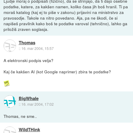
Ljudje moraj o podpisati (fizično), da se strinjajo, da ti dajo osebne
podatke, katere, za kakšen namen, koliko časa jih boš hranil. Ti pa
moraš katalog (kaj ej to piše v zakonu) prijavini na ministrstvo za
pravosodje. Takole na nitro povedano. Aja, pa ne škodi, če si
napišeš pravilnik kako boš te podatke varoval (tehnično), lahko ga
priložiš zraven soglasja.
Thomas
::
16. mar 2004, 15:57
A elektronski podpis velja?
Kaj če kakšen AI (kot Google naprimer) zbira te podatke?
BigWhale
::
16. mar 2004, 17:02
Thomas, ne sme..
WildTHink