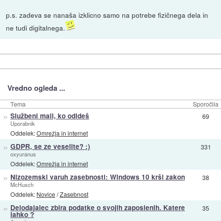
p.s. zadeva se nanaša izklicno samo na potrebe fizičnega dela in
ne tudi digitalnega.
Vredno ogleda ...
Tema
Sporočila
»
Službeni mail, ko odideš
69
Uporabnik
Oddelek:
Omrežja in internet
»
GDPR, se ze veselite? :)
331
oxyuranus
Oddelek:
Omrežja in internet
»
Nizozemski varuh zasebnosti: Windows 10 krši zakon
38
McHusch
Oddelek:
Novice
/
Zasebnost
»
Delodajalec zbira podatke o svojih zaposlenih. Katere
35
lahko ?