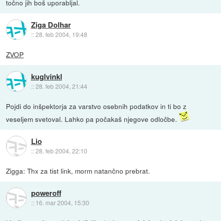
točno jih boš uporabljal.
Ziga Dolhar
::
28. feb 2004, 19:48
ZVOP
kuglvinkl
::
28. feb 2004, 21:44
Pojdi do inšpektorja za varstvo osebnih podatkov in ti bo z
veseljem svetoval. Lahko pa počakaš njegove odločbe.
Lio
::
28. feb 2004, 22:10
Zigga: Thx za tist link, morm natančno prebrat.
poweroff
::
16. mar 2004, 15:30