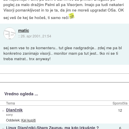
poglej za malo dražjim Palmi ali pa Visorjem. Imajo pa tudi nekateri
Visorji pomankljivost in to je ta, da jim ne moreš upgradat OSa. OK
sej veš če kej še hočeš, ti samo reči
matic
::
26. apr 2001, 21:54
sej sem vse to ze komenteru.. tut glee nadgradnje.. zdej me pa bl
konkretno zanimajo visorji.. monitor mam pa tut jest.. tko ni se ti
treba matrat.. tnx anyway!
Vredno ogleda ...
Tema
Sporočila
»
Dlančnik
12
sony
Oddelek:
Kaj kupiti
»
Linux Dlančniki-Sharp Zaurus- ma kdo izkušnje ?
6