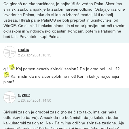
Če gledaš na ekonomičnost, je najboljši še vedno Palm. Sicer ima
sivinski zaslo, ampak je ta zaslon narejen odlično. Ostajajo različne
izvedenke Palma, tako da si lahko izbereš model, ki ti najbolj
ustreza. Hkrati pa je PalmOS še bolj preprost in učinkovitejši od
WinCE. Če si mislil funkcionalnost, in si se pripravljen odreči raznim
okraskom in windosowsko kičastim ikonicam, potem s Palmom ne
boš falil. Povzetek : kupi Palma.
matic
::
26. apr 2001, 10:15
ql!
Kaj pomen exactly sivincki zaslon? Da je crno bel.. al.. ??
Kar mislm da me sicer sploh ne mot! Ker in kok je najcenejsi
plam?
slycer
::
26. apr 2001, 14:50
Sivinski zaslon je črnobel zaslo (no ne čisto tako, ima kar nekaj
odtenkov te barve). Ampak da ne boš mislil, da je kakšen beden
kalkulatorski zaslon to. Ne - Palm ima odlične sivinske zaslone. Aja
najcenejši palm je 100-ka ( ne vem, kaj ima eno črko pred sabo).