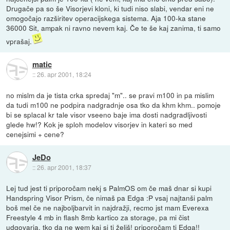
Drugače pa so še Visorjevi kloni, ki tudi niso slabi, vendar eni ne
omogočajo razširitev operacijskega sistema. Aja 100-ka stane
36000 Sit, ampak ni ravno nevem kaj. Če te še kaj zanima, ti samo
vprašaj.
matic
::
26. apr 2001, 18:24
no mislm da je tista crka spredaj "m".. se pravi m100 in pa mislim
da tudi m100 ne podpira nadgradnje osa tko da khm khm.. pomoje
bi se splacal kr tale visor vseeno baje ima dosti nadgradljivosti
glede hw!? Kok je sploh modelov visorjev in kateri so med
cenejsimi + cene?
JeDo
::
26. apr 2001, 18:37
Lej tud jest ti priporočam nekj s PalmOS om če maš dnar si kupi
Handspring Visor Prism, če nimaš pa Edga :P vsaj najtanši palm
boš mel če ne najboljbarvit in najdražji, recmo jst mam Everexa
Freestyle 4 mb in flash 8mb kartico za storage, pa mi čist
udgovarja, tko da ne wem kaj si ti želiš! priporočam ti Edga!!