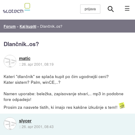
☰
Forum
»
Kaj kupiti
»
Dlančnik..os?
Dlančnik..os?
matic
::
26. apr 2001, 08:19
Kateri "dlančnik" se splača kupit po čim ugodnejši ceni?
Kater sistem? Palm, winCE,..?
Namen uporabe: beležka, zapisovanje stvari,.. mp3 in podobne
fore odpadejo!
Prosim za nasvete tistih, ki imajo res kakšne izkušnje s tem!!
slycer
::
26. apr 2001, 08:43