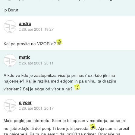
lp Borut
andro
::
26. apr 2001, 19:27
Kaj pa pravite na VIZOR-a?
matic
::
26. apr 2001, 20:11
A kdo ve kdo je zastopnikza visorje pri nas? oz. kdo jih ima
najceneje? Kaj je razlika med edgom in pa unim.. ta drazjim
visorjem? Sej je edge od visor a ne?
slycer
::
26. apr 2001, 20:17
Malo poglej po internetu. Sicer je bil opisan v monitorju, pa se mi
ne ljubi zdajle iti dol ponj. Ti bom jutri povedal
. Aja sam si prosil
za najcenejši Palm, pa sem ti dal m100 za primer. Drugače pa