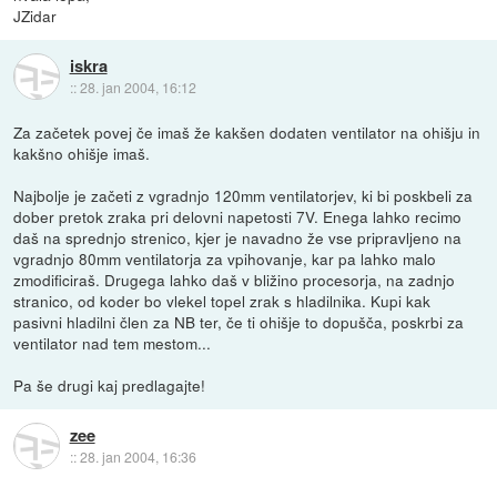
JZidar
iskra
::
28. jan 2004, 16:12
Za začetek povej če imaš že kakšen dodaten ventilator na ohišju in
kakšno ohišje imaš.
Najbolje je začeti z vgradnjo 120mm ventilatorjev, ki bi poskbeli za
dober pretok zraka pri delovni napetosti 7V. Enega lahko recimo
daš na sprednjo strenico, kjer je navadno že vse pripravljeno na
vgradnjo 80mm ventilatorja za vpihovanje, kar pa lahko malo
zmodificiraš. Drugega lahko daš v bližino procesorja, na zadnjo
stranico, od koder bo vlekel topel zrak s hladilnika. Kupi kak
pasivni hladilni člen za NB ter, če ti ohišje to dopušča, poskrbi za
ventilator nad tem mestom...
Pa še drugi kaj predlagajte!
zee
::
28. jan 2004, 16:36