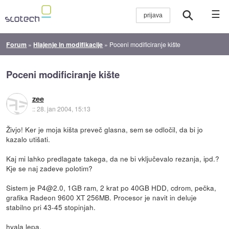
☰
Forum
»
Hlajenje in modifikacije
»
Poceni modificiranje kište
Poceni modificiranje kište
zee
::
28. jan 2004, 15:13
Živjo! Ker je moja kišta preveč glasna, sem se odločil, da bi jo
kazalo utišati.
Kaj mi lahko predlagate takega, da ne bi vključevalo rezanja, ipd.?
Kje se naj zadeve polotim?
Sistem je P4@2.0, 1GB ram, 2 krat po 40GB HDD, cdrom, pečka,
grafika Radeon 9600 XT 256MB. Procesor je navit in deluje
stabilno pri 43-45 stopinjah.
hvala lepa,