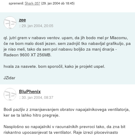
spremenil:
Shark-357
(
29. jan 2004 ob 18:45
)
zee
::
29. jan 2004, 20:05
ql. jutri grem v nabavo ventov. upam, da jih bodo mel pr Mlacomu,
če ne bom malo dosti jezen. sem zadnjič tko nabavljal grafikuljo, pa
je niso meli, tako da sem pol nabavu boljšo za manj dnarja -
Radeon 9600 XT 256MB.
hvala za nasvete. bom sporočil, kako je projekt uspel.
JZidar
BluPhenix
::
30. jan 2004, 08:37
Bodi pazljiv z zmanjsevanjem obratov napajalnikovega ventilatorja,
ker se ta lahko hitro pregreje.
Nasplošno so napajalniki v racunalnikih prevroci tako, da zna bit
riskantno upocasnjevat ta ventilator. Raje izrezi plocevinasto