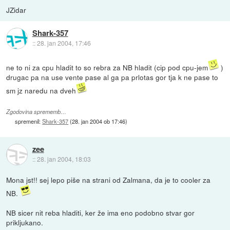
JZidar
Shark-357
::
28. jan 2004, 17:46
ne to ni za cpu hladit to so rebra za NB hladit (cip pod cpu-jem
)
drugac pa na use vente pase al ga pa prlotas gor tja k ne pase to
sm jz naredu na dveh
Zgodovina sprememb…
spremenil:
Shark-357
(
28. jan 2004 ob 17:46
)
zee
::
28. jan 2004, 18:03
Mona jst!! sej lepo piše na strani od Zalmana, da je to cooler za
NB.
NB sicer nit reba hladiti, ker že ima eno podobno stvar gor
prikljukano.