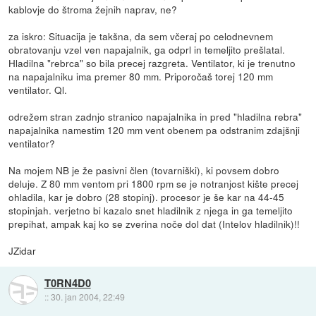
kablovje do štroma žejnih naprav, ne?
za iskro: Situacija je takšna, da sem včeraj po celodnevnem
obratovanju vzel ven napajalnik, ga odprl in temeljito prešlatal.
Hladilna "rebrca" so bila precej razgreta. Ventilator, ki je trenutno
na napajalniku ima premer 80 mm. Priporočaš torej 120 mm
ventilator. Ql.
odrežem stran zadnjo stranico napajalnika in pred "hladilna rebra"
napajalnika namestim 120 mm vent obenem pa odstranim zdajšnji
ventilator?
Na mojem NB je že pasivni člen (tovarniški), ki povsem dobro
deluje. Z 80 mm ventom pri 1800 rpm se je notranjost kište precej
ohladila, kar je dobro (28 stopinj). procesor je še kar na 44-45
stopinjah. verjetno bi kazalo snet hladilnik z njega in ga temeljito
prepihat, ampak kaj ko se zverina noče dol dat (Intelov hladilnik)!!
JZidar
T0RN4D0
::
30. jan 2004, 22:49