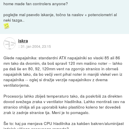
home made fan controlers anyone?
poglejte mal psevdo iskanje, točno ta naslov + potenciometri al
neki tazga..
iskra
::
31. jan 2004, 23:15
Glede napajalnika: standardni ATX napajalniki so visoki 85 ali 86
mm tako da dvomim, da boš spravil 120 mm mašino noter -- lahko
pa daš še en 80, 92, 120mm vent na zgornjo stranico in obrneš
napajalnik tako, da bo večji vent pihal noter in manjši vlekel ven iz
napajalnika -- oglej si dražje verzije napajalnikov z dvema
ventilatorjema.
Procesorju lahko zbiješ temperaturo tako, da poskrbiš za direkten
dovod svežega zraka v ventilator hladilnika. Lahko montiraš cev na
stranico ohišja ali pa uporabiš kako plastično koleno ter dovedeš
zrak iz zadnje stranice tja. Meni je to pomagalo.
Še to: kaj pa menjava CPU hladilnika za kakšen bakren/aluminijast
izdelek višjega cenovnega razreda?