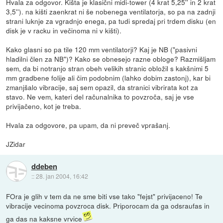
Hvala za odgovor. Kišta je klasični midi-tower (4 krat 5,25'' in 2 krat
3,5''). na kišti zaenkrat ni še nobenega ventilatorja, so pa na zadnji
strani luknje za vgradnjo enega, pa tudi spredaj pri trdem disku (en
disk je v racku in večinoma ni v kišti).
Kako glasni so pa tile 120 mm ventilatorji? Kaj je NB ("pasivni
hladilni člen za NB")? Kako se obnesejo razne obloge? Razmišljam
sem, da bi notranjo stran obeh velikih stranic obložil s kakšnimi 5
mm gradbene folije ali čim podobnim (lahko dobim zastonj), kar bi
zmanjšalo vibracije, saj sem opazil, da stranici vibrirata kot za
stavo. Ne vem, kateri del računalnika to povzroča, saj je vse
privijačeno, kot je treba.
Hvala za odgovore, pa upam, da ni preveč vprašanj.
JZidar
ddeben
::
28. jan 2004, 16:42
FOra je glih v tem da ne sme biti vse tako "fejst" privijaceno! Te
vibracije vecinoma povzroca disk. Priporocam da ga odsraufas in
ga das na kaksne vrvice