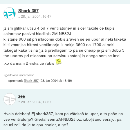
Shark-357
::
28. jan 2004, 16:47
jz sm glihkar utisu 4 od 7 ventilatorjev in sicer takole ce kupis
zalnamov pasivni hladilnik ZM-NB32J
ki stane 900 sit pri mlacomu dobis zraven se en upor al neki takeka
ki ti zmanjsa hitrost ventilatorja iz nekje 3600 na 1700 al neki
takega( kaka tisina )jz ti predlagam to pa se cheap je jz sm dobu 5
the uporov pri mlacomu na servisu zastonj in enega sem se imel
tko da mam 2 viska ce rabis
Zgodovina sprememb…
spremenil:
Shark-357
(
28. jan 2004 ob 16:49
)
zee
::
28. jan 2004, 17:37
Hvala ddeben! Ej shark357, kam pa vštekaš ta upor, a to paše na
vse ventilatorje? Gledal sem ZM-NB32J oz. izboljšano verzijo, pa
se mi zdi, da je to cpu-cooler, a ne?