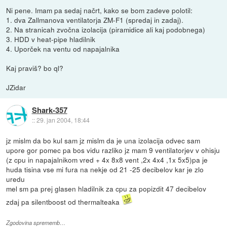
Ni pene. Imam pa sedaj načrt, kako se bom zadeve polotil:
1. dva Zallmanova ventilatorja ZM-F1 (spredaj in zadaj).
2. Na stranicah zvočna izolacija (piramidice ali kaj podobnega)
3. HDD v heat-pipe hladilnik
4. Uporček na ventu od napajalnika
Kaj praviš? bo ql?
JZidar
Shark-357
::
29. jan 2004, 18:44
jz mislm da bo kul sam jz mislm da je una izolacija odvec sam
upore gor pomec pa bos vidu razliko jz mam 9 ventilatorjev v ohisju
(z cpu in napajalnikom vred + 4x 8x8 vent ,2x 4x4 ,1x 5x5)pa je
huda tisina vse mi fura na nekje od 21 -25 decibelov kar je zlo
uredu
mel sm pa prej glasen hladilnik za cpu za popizdit 47 decibelov
zdaj pa silentboost od thermalteaka
Zgodovina sprememb…