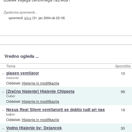
Zgodovina sprememb…
spremenil:
iskra
(
31. jan 2004 ob 23:18
)
Vredno ogleda ...
Tema
Sporočila
»
glasen ventilator
10
messner
Oddelek:
Hlajenje in modifikacije
»
[Zračno hlajenje] Hlajenje Chipseta
99
Gaber
Oddelek:
Hlajenje in modifikacije
»
Nexus Real Silent ventilatorji se dobijo tudi pri nas
19
bajker
Oddelek:
Hlajenje in modifikacije
»
Vodno Hlajenje by: Dejancek
30