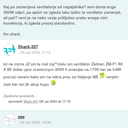
Kaj pa zamenjava ventilatorja od napajalnika? sem doma enga
300W odprl, pa sploh ne zgleda tako težko ta ventilator zamenjat,
ali pač? vent je na neko vezje prikljukan preko enega mini
konektorja, ki zgleda precej standardno.
thx shark.
Shark-357
::
29. jan 2004, 17:12
lol ne mona JZ sm te mal zaj**mislu sm ventilator Zalman ZM-F1 80
X 80 dobis upor zraven(rpm 3000 ti zmanjsa na 1700 kar se fullllll
pozna) nevem kako sm na rebra prsu za hlajenje NB
verjetn
zato ker sm jih skup kupu
Zgodovina sprememb…
spremenil:
Shark-357
(
29. jan 2004 ob 17:13
)
zee
::
29. jan 2004, 18:39