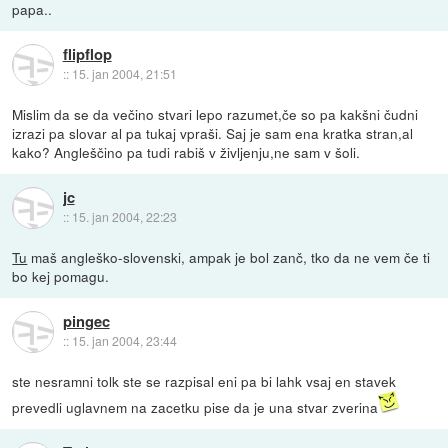
papa..
flipflop
::
15. jan 2004, 21:51
Mislim da se da večino stvari lepo razumet,če so pa kakšni čudni
izrazi pa slovar al pa tukaj vpraši. Saj je sam ena kratka stran,al
kako? Angleščino pa tudi rabiš v življenju,ne sam v šoli.
jc
::
15. jan 2004, 22:23
Tu
maš angleško-slovenski, ampak je bol zanč, tko da ne vem če ti
bo kej pomagu.
pingec
::
15. jan 2004, 23:44
ste nesramni tolk ste se razpisal eni pa bi lahk vsaj en stavek
prevedli uglavnem na zacetku pise da je una stvar zverina