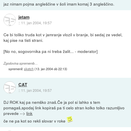
jaz nimam pojma angleščine v šoli imam komaj 3 angleščino.
jetam
::
11. jan 2004, 19:57
Ce bi toliko truda kot v jamranje vlozil v branje, bi sedaj ze vedel,
kaj pise na tisti strani.
[No no, sogovornika pa ni treba žalit... - moderator]
Zgodovina sprememb…
spremenil:
sketch
(
13. jan 2004 ob 22:13
)
CAT
::
11. jan 2004, 19:57
DJ ROK kaj pa nemško znaš.Če ja pol si lahko s tem
pomagaš,spodaj link kopiraš pa ti celo stran kolko tolko razumljivo
prevede -->
link
če ne pa kot so rekli slovar v roke