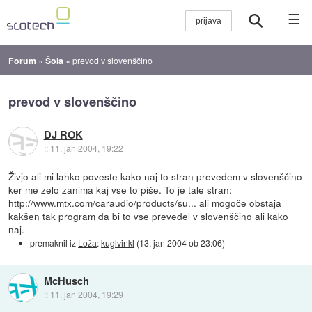
☰
Forum
»
Šola
»
prevod v slovenščino
prevod v slovenščino
DJ ROK
::
11. jan 2004, 19:22
Živjo ali mi lahko poveste kako naj to stran prevedem v slovenščino
ker me zelo zanima kaj vse to piše. To je tale stran:
http://www.mtx.com/caraudio/products/su...
ali mogoče obstaja
kakšen tak program da bi to vse prevedel v slovenščino ali kako
naj.
premaknil iz
Loža
:
kuglvinkl
(
13. jan 2004 ob 23:06
)
McHusch
::
11. jan 2004, 19:29