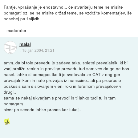
Fantje, vprašanje je enostavno... če stvaritelju teme ne mislite
pomagati oz. se ne mislite držati teme, se vzdržite komentarjev, še
posebej pa žaljivih.
- moderator
malal
::
15. jan 2004, 21:21
amm..da bi tole prevedu je zadeva taka..spletni prevajalnik, ki bi
vsaj prbližn realno in pravilno prevedu tud sam ves da ga ne bos
nasel..lahko si pomagas tko ti je svetovala ze CAT z eng-ger
prevajalnikom in nato prevajas iz nemscine...ali pa preprosto
poskusis sam s slovarjem v eni roki in forumom prevajalcev v
drugi..
sama se nekaj ukvarjam s prevodi in ti lahko tudi tu in tam
pomagam..
sicer pa seveda lahko prasas kar tukaj..