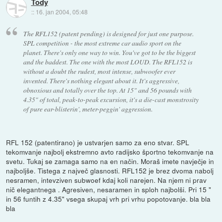
Tody
::
16. jan 2004, 05:48
The RFL152 (patent pending) is designed for just one purpose.
SPL competition - the most extreme car audio sport on the
planet. There's only one way to win. You've got to be the biggest
and the baddest. The one with the most LOUD. The RFL152 is
without a doubt the rudest, most intense, subwoofer ever
invented. There's nothing elegant about it. It's aggressive,
obnoxious and totally over the top. At 15" and 56 pounds with
4.35" of total, peak-to-peak excursion, it's a die-cast monstrosity
of pure ear-blisterin', meter-peggin' aggression.
RFL 152 (patentirano) je ustvarjen samo za eno stvar. SPL
tekomvanje najbolj ekstremno avto radijsko športno tekomvanje na
svetu. Tukaj se zamaga samo na en način. Moraš imete navječje in
najboljše. Tistega z največ glasnosti. RFL152 je brez dvoma nabolj
nesramen, intevziven subwoef kdaj koli narejen. Na njem ni prav
nič elegantnega . Agresiven, nesaramen in sploh najbolši. Pri 15 "
in 56 funtih z 4.35" vsega skupaj vrh pri vrhu popotovanje. bla bla
bla