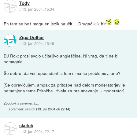
Tody
::
13. jan 2004, 15:34
Eh fant se boš mogu en jezik naučit.... Drugač
klik hir
Ziga Dolhar
::
13. jan 2004, 15:49
DJ Rok: prosi svojo učiteljivo angleščine. Ni vrag, da ti ne bi
pomagala.
Še dobro, da vsi reposndenti s tem nimamo problemov, ane?
[Se opravičujem, ampak za pritožbe nad delom moderatorjev je
namenjena tema Pritožbe. Hvala za razumevanje. - moderator]
Zgodovina sprememb…
spremenil:
sketch
(
13. jan 2004 ob 22:14
)
sketch
::
13. jan 2004, 22:17