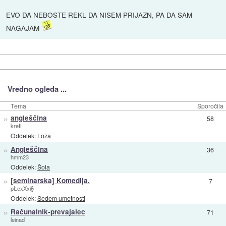
EVO DA NEBOSTE REKL DA NISEM PRIJAZN, PA DA SAM
NAGAJAM
Vredno ogleda ...
Tema
Sporočila
»
angleščina
58
krefi
Oddelek:
Loža
»
Angleščina
36
hmm23
Oddelek:
Šola
»
[seminarska] Komedija.
7
pŁexXxi§
Oddelek:
Sedem umetnosti
»
Računalnik-prevajalec
71
leinad