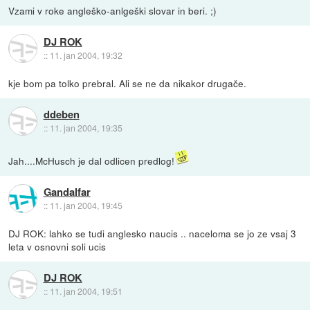
Vzami v roke angleško-anlgeški slovar in beri. ;)
DJ ROK
::
11. jan 2004, 19:32
kje bom pa tolko prebral. Ali se ne da nikakor drugače.
ddeben
::
11. jan 2004, 19:35
Jah....McHusch je dal odlicen predlog!
Gandalfar
::
11. jan 2004, 19:45
DJ ROK: lahko se tudi anglesko naucis .. naceloma se jo ze vsaj 3
leta v osnovni soli ucis
DJ ROK
::
11. jan 2004, 19:51