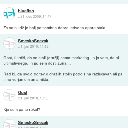
bluefish
::
31. dec 2009, 14:47
Za sam križ je bolj pomembna dobra ledvena opora stola.
SmeskoSnezak
::
1. jan 2010, 11:12
Gost, ti trdiš, da so stoli (dražji) samo marketing. In ja vem, da ni
ultimativnega. In ja, sem dosti zunaj...
Rad bi, da svojo trditev o dražjih stolih potrdiš na raziskavah ali pa
ti ne verjamem ama ništa.
Gost
::
1. jan 2010, 13:53
Kje sem pa to rekel?
SmeskoSnezak
::
1. jan 2010, 17:38