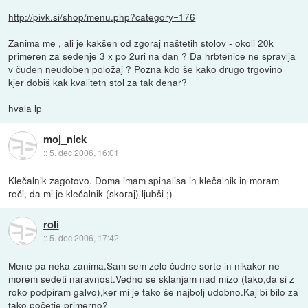
http://pivk.si/shop/menu.php?category=176
Zanima me , ali je kakšen od zgoraj naštetih stolov - okoli 20k
primeren za sedenje 3 x po 2uri na dan ? Da hrbtenice ne spravlja
v čuden neudoben položaj ? Pozna kdo še kako drugo trgovino
kjer dobiš kak kvalitetn stol za tak denar?
hvala lp
moj_nick
::
5. dec 2006, 16:01
Klečalnik zagotovo. Doma imam spinalisa in klečalnik in moram
reči, da mi je klečalnik (skoraj) ljubši ;)
roli
::
5. dec 2006, 17:42
Mene pa neka zanima.Sam sem zelo čudne sorte in nikakor ne
morem sedeti naravnost.Vedno se sklanjam nad mizo (tako,da si z
roko podpiram galvo),ker mi je tako še najbolj udobno.Kaj bi bilo za
tako početje primerno?