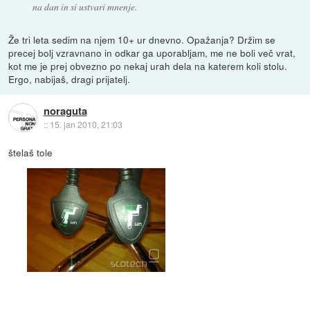
na dan in si ustvari mnenje.
Že tri leta sedim na njem 10+ ur dnevno. Opažanja? Držim se
precej bolj vzravnano in odkar ga uporabljam, me ne boli več vrat,
kot me je prej obvezno po nekaj urah dela na katerem koli stolu.
Ergo, nabijaš, dragi prijatelj.
noraguta
::
15. jan 2010, 21:03
štelaš tole