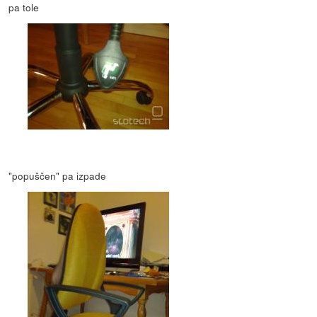
pa tole
"popuščen" pa izpade