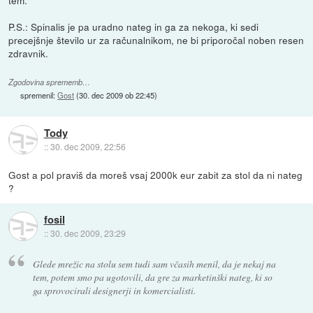
P.S.: Spinalis je pa uradno nateg in ga za nekoga, ki sedi
precejšnje število ur za računalnikom, ne bi priporočal noben resen
zdravnik.
Zgodovina sprememb…
spremenil:
Gost
(
30. dec 2009 ob 22:45
)
Tody
::
30. dec 2009, 22:56
Gost a pol praviš da moreš vsaj 2000k eur zabit za stol da ni nateg
?
fosil
::
30. dec 2009, 23:29
Glede mrežic na stolu sem tudi sam včasih menil, da je nekaj na
tem, potem smo pa ugotovili, da gre za marketinški nateg, ki so
ga sprovocirali designerji in komercialisti.