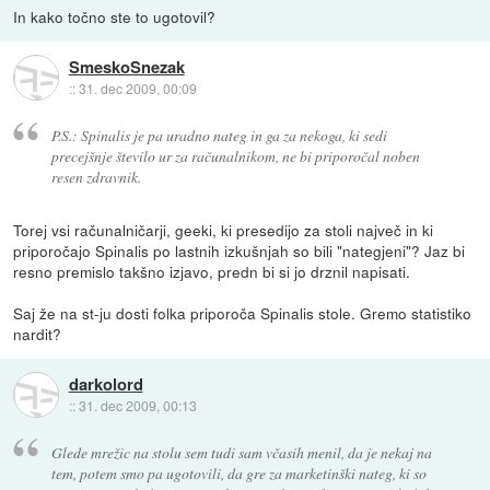
In kako točno ste to ugotovil?
SmeskoSnezak
::
31. dec 2009, 00:09
P.S.: Spinalis je pa uradno nateg in ga za nekoga, ki sedi
precejšnje število ur za računalnikom, ne bi priporočal noben
resen zdravnik.
Torej vsi računalničarji, geeki, ki presedijo za stoli največ in ki
priporočajo Spinalis po lastnih izkušnjah so bili "nategjeni"? Jaz bi
resno premislo takšno izjavo, predn bi si jo drznil napisati.
Saj že na st-ju dosti folka priporoča Spinalis stole. Gremo statistiko
nardit?
darkolord
::
31. dec 2009, 00:13
Glede mrežic na stolu sem tudi sam včasih menil, da je nekaj na
tem, potem smo pa ugotovili, da gre za marketinški nateg, ki so