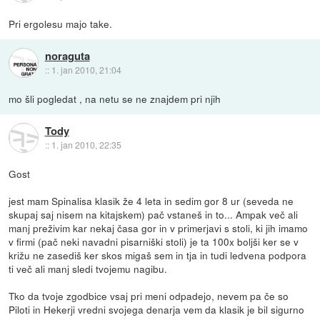
Pri ergolesu majo take.
noraguta
::
1. jan 2010, 21:04
mo šli pogledat , na netu se ne znajdem pri njih
Tody
::
1. jan 2010, 22:35
Gost
jest mam Spinalisa klasik že 4 leta in sedim gor 8 ur (seveda ne
skupaj saj nisem na kitajskem) pač vstaneš in to... Ampak več ali
manj preživim kar nekaj časa gor in v primerjavi s stoli, ki jih imamo
v firmi (pač neki navadni pisarniški stoli) je ta 100x boljši ker se v
križu ne zasediš ker skos migaš sem in tja in tudi ledvena podpora
ti več ali manj sledi tvojemu nagibu.
Tko da tvoje zgodbice vsaj pri meni odpadejo, nevem pa če so
Piloti in Hekerji vredni svojega denarja vem da klasik je bil sigurno