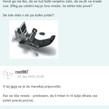
frend ga ma tko, da so tud težki verjetno zato, da se jih ne krade
cca: 20kg pa udobni kaj je fora mreže, če lahko kdo pove?
Se tole dobi v slo pa kolko pride?:
root987
::
30. dec 2009, 22:28
V tej
temi
se je že marsikaj priporočilo.
Kar se tiče mreže - predvsem, da ti hrbet in rit lažje dihata (se
poleti precej pozna).