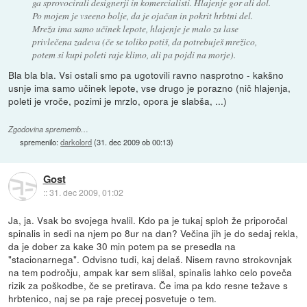
ga sprovocirali designerji in komercialisti. Hlajenje gor ali dol.
Po mojem je vseeno bolje, da je ojačan in pokrit hrbtni del.
Mreža ima samo učinek lepote, hlajenje je malo za lase
privlečena zadeva (če se toliko potiš, da potrebuješ mrežico,
potem si kupi poleti raje klimo, ali pa pojdi na morje).
Bla bla bla. Vsi ostali smo pa ugotovili ravno nasprotno - kakšno
usnje ima samo učinek lepote, vse drugo je porazno (nič hlajenja,
poleti je vroče, pozimi je mrzlo, opora je slabša, ...)
Zgodovina sprememb…
spremenilo:
darkolord
(
31. dec 2009 ob 00:13
)
Gost
::
31. dec 2009, 01:02
Ja, ja. Vsak bo svojega hvalil. Kdo pa je tukaj sploh že priporočal
spinalis in sedi na njem po 8ur na dan? Večina jih je do sedaj rekla,
da je dober za kake 30 min potem pa se presedla na
"stacionarnega". Odvisno tudi, kaj delaš. Nisem ravno strokovnjak
na tem področju, ampak kar sem slišal, spinalis lahko celo poveča
rizik za poškodbe, če se pretirava. Če ima pa kdo resne težave s
hrbtenico, naj se pa raje precej posvetuje o tem.