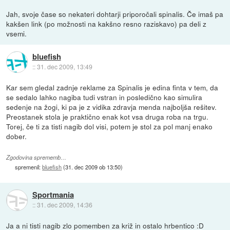
Jah, svoje čase so nekateri dohtarji priporočali spinalis. Če imaš pa
kakšen link (po možnosti na kakšno resno raziskavo) pa deli z
vsemi.
bluefish
::
31. dec 2009, 13:49
Kar sem gledal zadnje reklame za Spinalis je edina finta v tem, da
se sedalo lahko nagiba tudi vstran in posledično kao simulira
sedenje na žogi, ki pa je z vidika zdravja menda najboljša rešitev.
Preostanek stola je praktično enak kot vsa druga roba na trgu.
Torej, če ti za tisti nagib dol visi, potem je stol za pol manj enako
dober.
Zgodovina sprememb…
spremenil:
bluefish
(
31. dec 2009 ob 13:50
)
Sportmania
::
31. dec 2009, 14:36
Ja a ni tisti nagib zlo pomemben za križ in ostalo hrbentico :D