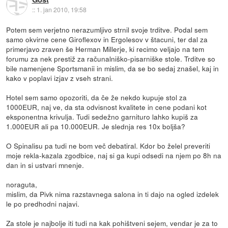
::
1. jan 2010, 19:58
Potem sem verjetno nerazumljivo strnil svoje trditve. Podal sem
samo okvirne cene Giroflexov in Ergolesov v štacuni, ter dal za
primerjavo zraven še Herman Millerje, ki recimo veljajo na tem
forumu za nek prestiž za računalniško-pisarniške stole. Trditve so
bile namenjene Sportsmanii in mislim, da se bo sedaj znašel, kaj in
kako v poplavi izjav z vseh strani.
Hotel sem samo opozoriti, da če že nekdo kupuje stol za
1000EUR, naj ve, da sta odvisnost kvalitete in cene podani kot
eksponentna krivulja. Tudi sedežno garnituro lahko kupiš za
1.000EUR ali pa 10.000EUR. Je slednja res 10x boljša?
O Spinalisu pa tudi ne bom več debatiral. Kdor bo želel preveriti
moje rekla-kazala zgodbice, naj si ga kupi odsedi na njem po 8h na
dan in si ustvari mnenje.
noraguta,
mislim, da Pivk nima razstavnega salona in ti dajo na ogled izdelek
le po predhodni najavi.
Za stole je najbolje iti tudi na kak pohištveni sejem, vendar je za to