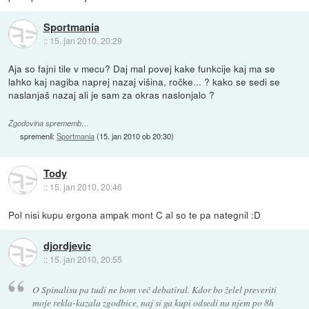
Sportmania
::
15. jan 2010, 20:29
Aja so fajni tile v mecu? Daj mal povej kake funkcije kaj ma se
lahko kaj nagiba naprej nazaj višina, ročke... ? kako se sedi se
naslanjaš nazaj ali je sam za okras naslonjalo ?
Zgodovina sprememb…
spremenil:
Sportmania
(
15. jan 2010 ob 20:30
)
Tody
::
15. jan 2010, 20:46
Pol nisi kupu ergona ampak mont C al so te pa nategnil :D
djordjevic
::
15. jan 2010, 20:55
O Spinalisu pa tudi ne bom več debatiral. Kdor bo želel preveriti
moje rekla-kazala zgodbice, naj si ga kupi odsedi na njem po 8h