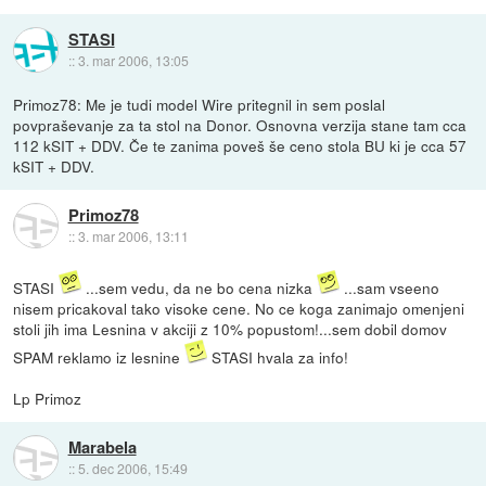
STASI
::
3. mar 2006, 13:05
Primoz78: Me je tudi model Wire pritegnil in sem poslal
povpraševanje za ta stol na Donor. Osnovna verzija stane tam cca
112 kSIT + DDV. Če te zanima poveš še ceno stola BU ki je cca 57
kSIT + DDV.
Primoz78
::
3. mar 2006, 13:11
STASI
...sem vedu, da ne bo cena nizka
...sam vseeno
nisem pricakoval tako visoke cene. No ce koga zanimajo omenjeni
stoli jih ima Lesnina v akciji z 10% popustom!...sem dobil domov
SPAM reklamo iz lesnine
STASI hvala za info!
Lp Primoz
Marabela
::
5. dec 2006, 15:49