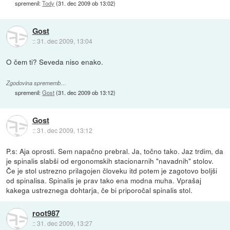
spremenil:
Tody
(
31. dec 2009 ob 13:02
)
Gost
::
31. dec 2009, 13:04
O čem ti? Seveda niso enako.
Zgodovina sprememb…
spremenil:
Gost
(
31. dec 2009 ob 13:12
)
Gost
::
31. dec 2009, 13:12
P.s: Aja oprosti. Sem napačno prebral. Ja, točno tako. Jaz trdim, da
je spinalis slabši od ergonomskih stacionarnih "navadnih" stolov.
Če je stol ustrezno prilagojen človeku itd potem je zagotovo boljši
od spinalisa. Spinalis je prav tako ena modna muha. Vprašaj
kakega ustreznega dohtarja, če bi priporočal spinalis stol.
root987
::
31. dec 2009, 13:27