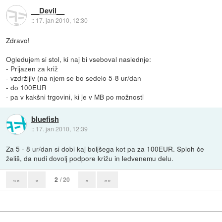
__Devil__
::
17. jan 2010, 12:30
Zdravo!
Ogledujem si stol, ki naj bi vseboval naslednje:
- Prijazen za križ
- vzdržljiv (na njem se bo sedelo 5-8 ur/dan
- do 100EUR
- pa v kakšni trgovini, ki je v MB po možnosti
bluefish
::
17. jan 2010, 12:39
Za 5 - 8 ur/dan si dobi kaj boljšega kot pa za 100EUR. Sploh če
želiš, da nudi dovolj podpore križu in ledvenemu delu.
2
/ 20
««
«
»
»»