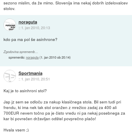
sezono mislim, da že mimo. Slovenija ima nekaj dobrih izdelovalcev
stolov.
noraguta
::
1. jan 2010, 20:13
kdo pa ma pol še asinhrone?
Zgodovina sprememb…
spremenilo:
noraguta
(
1. jan 2010 ob 20:14
)
Sportmania
::
1. jan 2010, 20:51
Kaj je to asinhroni stol?
Jap jz sem se odloču za nakup klasičnega stola. Bil sem tudi pri
frendu, ki ima nek tak stol oranžen z mrežico zadaj za 400 ali
700EUR nevem točno pa je čisto vredu ni pa nekaj posebnega za
kar bi povrečen državljan odštel povprečno plačo!
Hvala vsem ;)