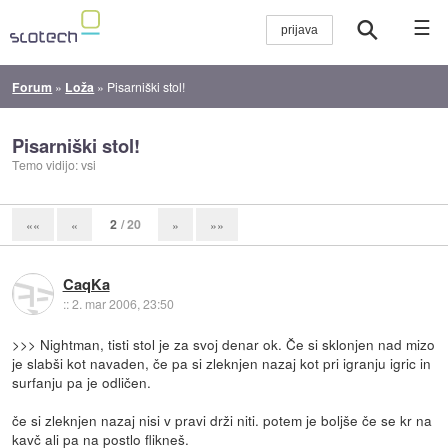
☰
Forum
»
Loža
»
Pisarniški stol!
Pisarniški stol!
Temo vidijo: vsi
2
/ 20
««
«
»
»»
CaqKa
::
2. mar 2006, 23:50
>>> Nightman, tisti stol je za svoj denar ok. Če si sklonjen nad mizo
je slabši kot navaden, če pa si zleknjen nazaj kot pri igranju igric in
surfanju pa je odličen.
če si zleknjen nazaj nisi v pravi drži niti. potem je boljše če se kr na
kavč ali pa na postlo flikneš.