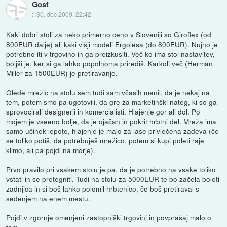
Gost
::
30. dec 2009, 22:42
Kaki dobri stoli za neko primerno ceno v Sloveniji so Giroflex (od
800EUR dalje) ali kaki višji modeli Ergolesa (do 800EUR). Nujno je
potrebno iti v trgovino in ga preizkusiti. Več ko ima stol nastavitev,
boljši je, ker si ga lahko popolnoma prirediš. Karkoli več (Herman
Miller za 1500EUR) je pretiravanje.
Glede mrežic na stolu sem tudi sam včasih menil, da je nekaj na
tem, potem smo pa ugotovili, da gre za marketinški nateg, ki so ga
sprovocirali designerji in komercialisti. Hlajenje gor ali dol. Po
mojem je vseeno bolje, da je ojačan in pokrit hrbtni del. Mreža ima
samo učinek lepote, hlajenje je malo za lase privlečena zadeva (če
se toliko potiš, da potrebuješ mrežico, potem si kupi poleti raje
klimo, ali pa pojdi na morje).
Prvo pravilo pri vsakem stolu je pa, da je potrebno na vsake toliko
vstati in se pretegniti. Tudi na stolu za 5000EUR te bo začela boleti
zadnjica in si boš lahko polomil hrbtenico, če boš pretiraval s
sedenjem na enem mestu.
Pojdi v zgornje omenjeni zastopniški trgovini in povprašaj malo o
tem.