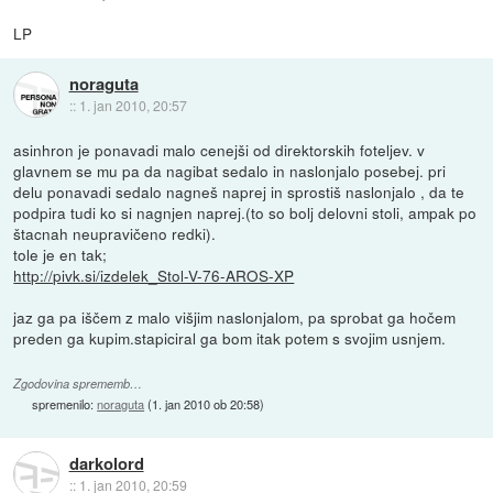
LP
noraguta
::
1. jan 2010, 20:57
asinhron je ponavadi malo cenejši od direktorskih foteljev. v
glavnem se mu pa da nagibat sedalo in naslonjalo posebej. pri
delu ponavadi sedalo nagneš naprej in sprostiš naslonjalo , da te
podpira tudi ko si nagnjen naprej.(to so bolj delovni stoli, ampak po
štacnah neupravičeno redki).
tole je en tak;
http://pivk.si/izdelek_Stol-V-76-AROS-XP
jaz ga pa iščem z malo višjim naslonjalom, pa sprobat ga hočem
preden ga kupim.stapiciral ga bom itak potem s svojim usnjem.
Zgodovina sprememb…
spremenilo:
noraguta
(
1. jan 2010 ob 20:58
)
darkolord
::
1. jan 2010, 20:59