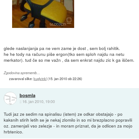
glede naslanjanja pa ne vem zame je dost , sem bolj rahitik.
he he tody na računu piše ergon(tko sem sploh najdu na netu
merkator). tud če so me važn , da sem enkrat najdu zic k ga iščem.
Zgodovina sprememb…
zavaroval slike:
kuglvinkl
(
15. jan 2010 ob 22:26
)
bosmla
::
16. jan 2010, 19:00
Tudi jaz ze sedim na spinalisu (istem) ze odkar obstajajo - po
kaksnih stirih letih se je nekaj zlomilo in so mi brezplacno popravili
oz. zamenjali vso zelezje - in moram priznat, da je odlicen za mojo
hrbtenico.