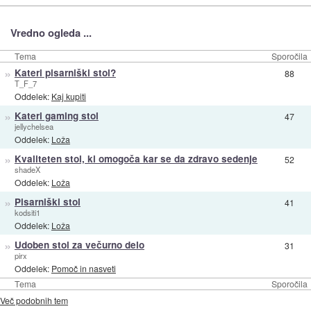
Vredno ogleda ...
Tema
Sporočila
»
Kateri pisarniški stol?
88
T_F_7
Oddelek:
Kaj kupiti
»
Kateri gaming stol
47
jellychelsea
Oddelek:
Loža
»
Kvaliteten stol, ki omogoča kar se da zdravo sedenje
52
shadeX
Oddelek:
Loža
»
Pisarniški stol
41
kodsiti1
Oddelek:
Loža
»
Udoben stol za večurno delo
31
pirx
Oddelek:
Pomoč in nasveti
Tema
Sporočila
Več podobnih tem