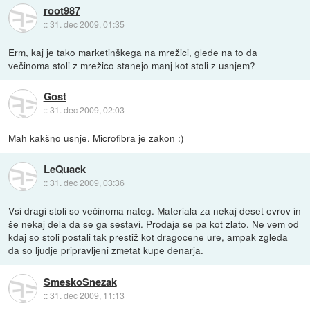
root987
::
31. dec 2009, 01:35
Erm, kaj je tako marketinškega na mrežici, glede na to da
večinoma stoli z mrežico stanejo manj kot stoli z usnjem?
Gost
::
31. dec 2009, 02:03
Mah kakšno usnje. Microfibra je zakon :)
LeQuack
::
31. dec 2009, 03:36
Vsi dragi stoli so večinoma nateg. Materiala za nekaj deset evrov in
še nekaj dela da se ga sestavi. Prodaja se pa kot zlato. Ne vem od
kdaj so stoli postali tak prestiž kot dragocene ure, ampak zgleda
da so ljudje pripravljeni zmetat kupe denarja.
SmeskoSnezak
::
31. dec 2009, 11:13