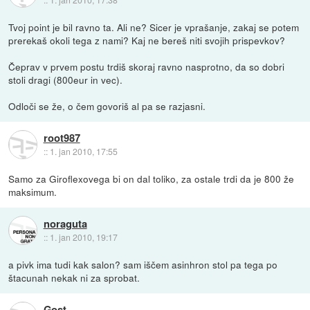
Tvoj point je bil ravno ta. Ali ne? Sicer je vprašanje, zakaj se potem
prerekaš okoli tega z nami? Kaj ne bereš niti svojih prispevkov?
Čeprav v prvem postu trdiš skoraj ravno nasprotno, da so dobri
stoli dragi (800eur in vec).
Odloči se že, o čem govoriš al pa se razjasni.
root987
::
1. jan 2010, 17:55
Samo za Giroflexovega bi on dal toliko, za ostale trdi da je 800 že
maksimum.
noraguta
::
1. jan 2010, 19:17
a pivk ima tudi kak salon? sam iščem asinhron stol pa tega po
štacunah nekak ni za sprobat.
Gost