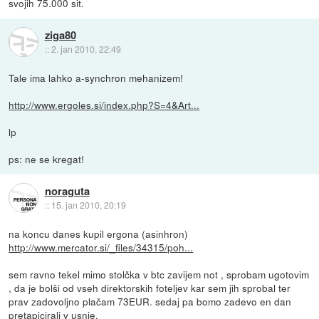
svojih 75.000 sit.
ziga80
::
2. jan 2010, 22:49
Tale ima lahko a-synchron mehanizem!
http://www.ergoles.si/index.php?S=4&Art...
lp
ps: ne se kregat!
noraguta
::
15. jan 2010, 20:19
na koncu danes kupil ergona (asinhron)
http://www.mercator.si/_files/34315/poh...
sem ravno tekel mimo stolčka v btc zavijem not , sprobam ugotovim
, da je bolši od vseh direktorskih foteljev kar sem jih sprobal ter
prav zadovoljno plačam 73EUR. sedaj pa bomo zadevo en dan
pretapicirali v usnje.