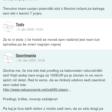
Trenutno imam usnjen pisarniški stol z fiksnimi ročami,za katrega
sem dal v lesnini 7 jurjev.
Tody
::
5. dec 2006, 19:24
Za to ni stola :) če hočeš se moraš sam nadzirat jest mam tud
spinalisa pa še zmeri nagnjen naprej
Sportmania
::
30. dec 2009, 19:49
Zanima me, če ima kdo kak predlog za kakovosten računalniški
stol! Kajti sedaj mam enga za 100EUR pa je zlomen in ne morm
sploh nič delat. Rad bi samo, da se čimbolj udobno sedi zaenkrat
sem našel tole:
http://www.nakupovanje.net/ps040-pisarn
...
Predlogi, kritike, mnenja zaželjena!
Pa kaj je fora takih stolov z mrežo zadi vem, da so zelo dragi pa