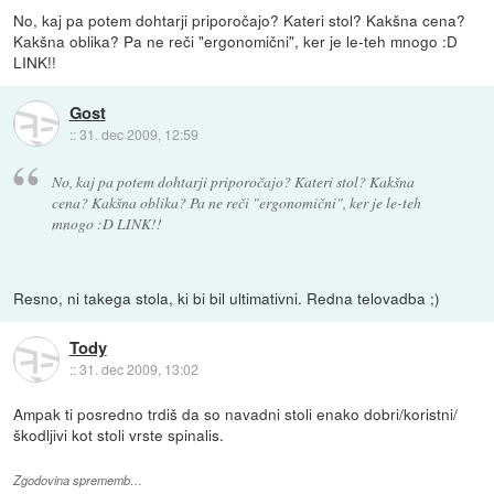
No, kaj pa potem dohtarji priporočajo? Kateri stol? Kakšna cena?
Kakšna oblika? Pa ne reči "ergonomični", ker je le-teh mnogo :D
LINK!!
Gost
::
31. dec 2009, 12:59
No, kaj pa potem dohtarji priporočajo? Kateri stol? Kakšna
cena? Kakšna oblika? Pa ne reči "ergonomični", ker je le-teh
mnogo :D LINK!!
Resno, ni takega stola, ki bi bil ultimativni. Redna telovadba ;)
Tody
::
31. dec 2009, 13:02
Ampak ti posredno trdiš da so navadni stoli enako dobri/koristni/
škodljivi kot stoli vrste spinalis.
Zgodovina sprememb…