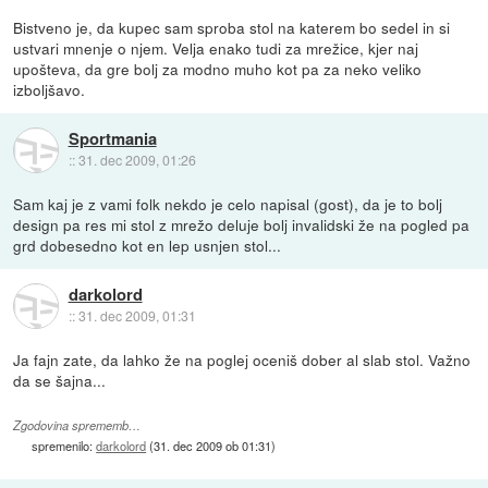
Bistveno je, da kupec sam sproba stol na katerem bo sedel in si
ustvari mnenje o njem. Velja enako tudi za mrežice, kjer naj
upošteva, da gre bolj za modno muho kot pa za neko veliko
izboljšavo.
Sportmania
::
31. dec 2009, 01:26
Sam kaj je z vami folk nekdo je celo napisal (gost), da je to bolj
design pa res mi stol z mrežo deluje bolj invalidski že na pogled pa
grd dobesedno kot en lep usnjen stol...
darkolord
::
31. dec 2009, 01:31
Ja fajn zate, da lahko že na poglej oceniš dober al slab stol. Važno
da se šajna...
Zgodovina sprememb…
spremenilo:
darkolord
(
31. dec 2009 ob 01:31
)