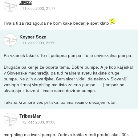
JIM22
::
11. dec 2003, 21:17
Hvala ti za razlago,da ne bom kake bedarije spet klato
Keyser Soze
::
11. dec 2003, 21:50
Pa vzameš takole. To ni potopna pumpa. To je univerzalna pumpa.
Drugače pa ker je že odprta tema. Dobre pumpe. A je kdo kaj iskal
v Slovenske medmrežju pa tud realnem svetu kakšne druge
pumpe. Ne glih akvarijske. Sem sicer videl, da nekdo v Sloveniji
zastopa firmo(Morphling ma tisto zeleno pumpo .....) ampak se
ukvarjajo z bazeni - imajo samo dozirne pumpe.
Takšna ki zmore več pritiska, pa ima recimo uležajen rotor.
TribesMan
::
12. dec 2003, 01:08
morphling ma iwaki pumpo. Zadeva košta v redi prodaji okoli 30k