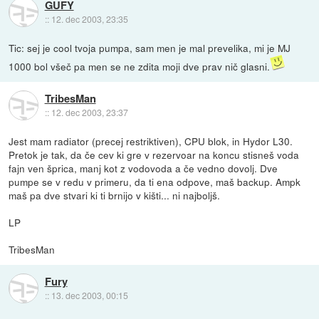
GUFY
::
12. dec 2003, 23:35
Tic: sej je cool tvoja pumpa, sam men je mal prevelika, mi je MJ
1000 bol všeč pa men se ne zdita moji dve prav nič glasni.
TribesMan
::
12. dec 2003, 23:37
Jest mam radiator (precej restriktiven), CPU blok, in Hydor L30.
Pretok je tak, da če cev ki gre v rezervoar na koncu stisneš voda
fajn ven šprica, manj kot z vodovoda a če vedno dovolj. Dve
pumpe se v redu v primeru, da ti ena odpove, maš backup. Ampk
maš pa dve stvari ki ti brnijo v kišti... ni najboljš.
LP
TribesMan
Fury
::
13. dec 2003, 00:15