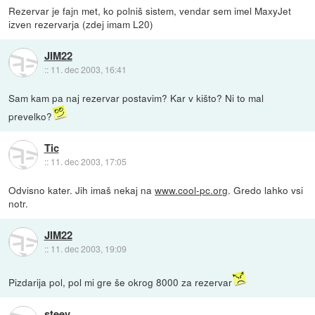
Rezervar je fajn met, ko polniš sistem, vendar sem imel MaxyJet
izven rezervarja (zdej imam L20)
JIM22
::
11. dec 2003, 16:41
Sam kam pa naj rezervar postavim? Kar v kišto? Ni to mal
prevelko?
Tic
::
11. dec 2003, 17:05
Odvisno kater. Jih imaš nekaj na
www.cool-pc.org
. Gredo lahko vsi
notr.
JIM22
::
11. dec 2003, 19:09
Pizdarija pol, pol mi gre še okrog 8000 za rezervar
steev