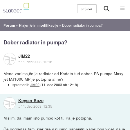
☰
Forum
»
Hlajenje in modifikacije
»
Dober radiator in pumpa?
Dober radiator in pumpa?
JIM22
::
11. dec 2003, 12:18
Mene zanima,če je radiator od Kadeta tud dober. PA pumpa Maxy-
jet MJ1000 MP je potopna al ne?
spremenil:
JIM22
(
11. dec 2003 ob 12:18
)
Keyser Soze
::
11. dec 2003, 12:35
Mislim, da imam isto pumpo kot ti. Pa je potopna.
Če pogledaš tam, kjer gre v pumpo napajalni kabel boš videl, da je