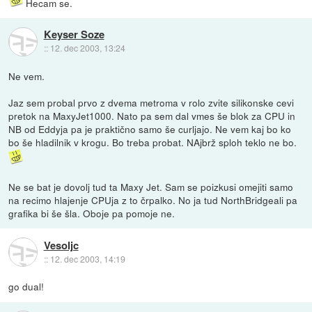
Hecam se.
Keyser Soze
::
12. dec 2003, 13:24
Ne vem.
Jaz sem probal prvo z dvema metroma v rolo zvite silikonske cevi
pretok na MaxyJet1000. Nato pa sem dal vmes še blok za CPU in
NB od Eddyja pa je praktično samo še curljajo. Ne vem kaj bo ko
bo še hladilnik v krogu. Bo treba probat. NAjbrž sploh teklo ne bo.
Ne se bat je dovolj tud ta Maxy Jet. Sam se poizkusi omejiti samo
na recimo hlajenje CPUja z to črpalko. No ja tud NorthBridgeali pa
grafika bi še šla. Oboje pa pomoje ne.
Vesoljc
::
12. dec 2003, 14:19
go dual!