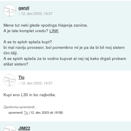
ganzi
::
12. dec 2003, 19:37
Mene tut neki glede vpodnga hlajenja zanima.
A je tale komplet uredu?
LINK
A se to sploh splača kupt?
bi mal naviju procesor, bol pomembno mi je pa da bi bil moj sistem
čim tišji.
A se sploh splača za to vodno kupvat al nej raj kako drgač probam
stišat sistem?
Tic
::
12. dec 2003, 19:57
Kupi eno L30 in bo najbolše.
Zgodovina sprememb…
spremenil:
Tic
(
12. dec 2003 ob 19:58
)
JIM22