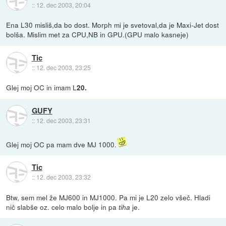
::
12. dec 2003, 20:04
Ena L30 misliš,da bo dost. Morph mi je svetoval,da je Maxi-Jet dost
bolša. Mislim met za CPU,NB in GPU.(GPU malo kasneje)
Tic
::
12. dec 2003, 23:25
Glej moj OC in imam L
20.
GUFY
::
12. dec 2003, 23:31
Glej moj OC pa mam dve MJ 1000.
Tic
::
12. dec 2003, 23:32
Btw, sem mel že MJ600 in MJ1000. Pa mi je L20 zelo všeč. Hladi
nič slabše oz. celo malo bolje in pa
je.
tiha