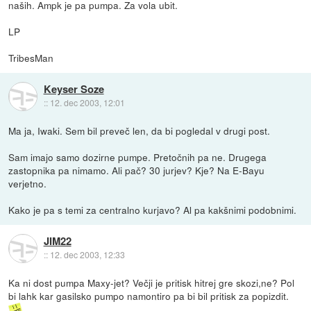
naših. Ampk je pa pumpa. Za vola ubit.
LP
TribesMan
Keyser Soze
::
12. dec 2003, 12:01
Ma ja, Iwaki. Sem bil preveč len, da bi pogledal v drugi post.
Sam imajo samo dozirne pumpe. Pretočnih pa ne. Drugega
zastopnika pa nimamo. Ali pač? 30 jurjev? Kje? Na E-Bayu
verjetno.
Kako je pa s temi za centralno kurjavo? Al pa kakšnimi podobnimi.
JIM22
::
12. dec 2003, 12:33
Ka ni dost pumpa Maxy-jet? Večji je pritisk hitrej gre skozi,ne? Pol
bi lahk kar gasilsko pumpo namontiro pa bi bil pritisk za popizdit.