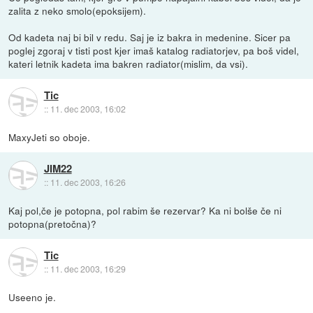
zalita z neko smolo(epoksijem).
Od kadeta naj bi bil v redu. Saj je iz bakra in medenine. Sicer pa
poglej zgoraj v tisti post kjer imaš katalog radiatorjev, pa boš videl,
kateri letnik kadeta ima bakren radiator(mislim, da vsi).
Tic
::
11. dec 2003, 16:02
MaxyJeti so oboje.
JIM22
::
11. dec 2003, 16:26
Kaj pol,če je potopna, pol rabim še rezervar? Ka ni bolše če ni
potopna(pretočna)?
Tic
::
11. dec 2003, 16:29
Useeno je.