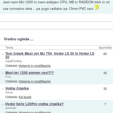
Jest mam MJ-1200 in mam eddyjev CPU, NB in RADEON blok in mi
vse normalno dela .. pa yugo radiator pa 13mm PVC cevi
Vredno ogleda ...
Tema
Sporočila
»
Test črpalk Maxi-Jet MJ 750, Hydor LS 20 in Hydor LS
83
30
LiquidCooling
Oddelek:
Hlajenje in modifikacije
»
Maxi-jet 1200 premer cevi?!?
35
Fury
Oddelek:
Hlajenje in modifikacije
»
Vodna črpalka
32
Janus
Oddelek:
Kaj kupiti
»
Hydor Seltz L20Pro vodna crpalka?
7
overman
Oddelek:
Hlajenje in modifikacije