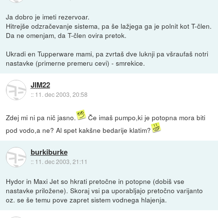
Ja dobro je imeti rezervoar.
Hitrejše odzračevanje sistema, pa še lažjega ga je polnit kot T-člen.
Da ne omenjam, da T-člen ovira pretok.
Ukradi en Tupperware mami, pa zvrtaš dve luknji pa všraufaš notri
nastavke (primerne premeru cevi) - smrekice.
JIM22
::
11. dec 2003, 20:58
Zdej mi ni pa nič jasno.
Če imaš pumpo,ki je potopna mora biti
pod vodo,a ne? Al spet kakšne bedarije klatim?
burkiburke
::
11. dec 2003, 21:11
Hydor in Maxi Jet so hkrati pretočne in potopne (dobiš vse
nastavke priložene). Skoraj vsi pa uporabljajo pretočno varijanto
oz. se še temu pove zapret sistem vodnega hlajenja.