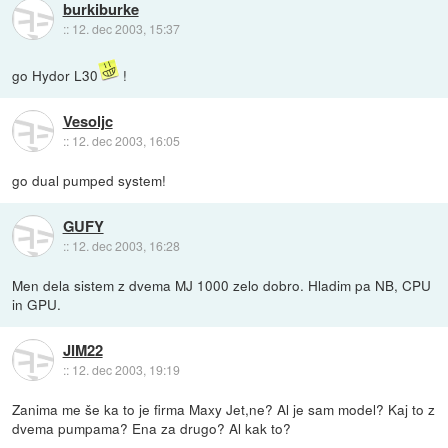
burkiburke
::
12. dec 2003, 15:37
go Hydor L30
!
Vesoljc
::
12. dec 2003, 16:05
go dual pumped system!
GUFY
::
12. dec 2003, 16:28
Men dela sistem z dvema MJ 1000 zelo dobro. Hladim pa NB, CPU
in GPU.
JIM22
::
12. dec 2003, 19:19
Zanima me še ka to je firma Maxy Jet,ne? Al je sam model? Kaj to z
dvema pumpama? Ena za drugo? Al kak to?