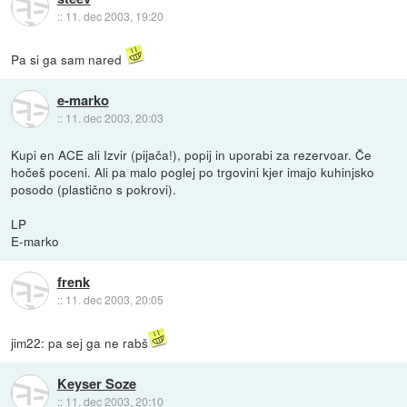
::
11. dec 2003, 19:20
Pa si ga sam nared
e-marko
::
11. dec 2003, 20:03
Kupi en ACE ali Izvir (pijača!), popij in uporabi za rezervoar. Če
hočeš poceni. Ali pa malo poglej po trgovini kjer imajo kuhinjsko
posodo (plastično s pokrovi).
LP
E-marko
frenk
::
11. dec 2003, 20:05
jim22: pa sej ga ne rabš
Keyser Soze
::
11. dec 2003, 20:10