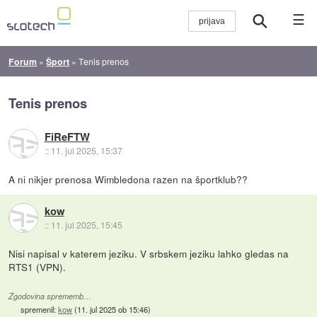
☰
Forum
»
Šport
»
Tenis prenos
Tenis prenos
FiReFTW
::
11. jul 2025, 15:37
A ni nikjer prenosa Wimbledona razen na športklub??
kow
::
11. jul 2025, 15:45
Nisi napisal v katerem jeziku. V srbskem jeziku lahko gledas na
RTS1 (VPN).
Zgodovina sprememb…
spremenil:
kow
(
11. jul 2025 ob 15:46
)