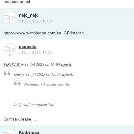
nesposobnost.
nejc_nejc
::
13. jul 2025, 13:03
https://www.wimbledon.com/en_GB/interac...
mancslo
::
13. jul 2025, 17:29
FiReFTW
je
11. jul 2025 ob 16:04
izjavil
:
kow
je
11. jul 2025 ob 15:57
izjavil
:
Na madzarskem eurosportu.
In kje naj to najdem? lol
Grimsa uprašej ..
Kodrnusa