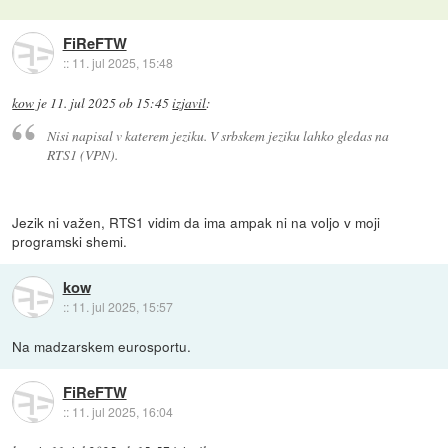
FiReFTW
::
11. jul 2025, 15:48
kow
je
11. jul 2025 ob 15:45
izjavil
:
Nisi napisal v katerem jeziku. V srbskem jeziku lahko gledas na
RTS1 (VPN).
Jezik ni važen, RTS1 vidim da ima ampak ni na voljo v moji
programski shemi.
kow
::
11. jul 2025, 15:57
Na madzarskem eurosportu.
FiReFTW
::
11. jul 2025, 16:04