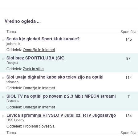
Vredno ogleda ...
Tema
Sporočila
»
Se da kje gledati Sport klub kanale?
145
jedateruk
Oddelek:
Omrežja in internet
»
Siol brez SPORTKLUBA (SK)
87
Danijel4
Oddelek:
Zvok in slika
»
Siol uvaja digitalno kabelsko televizijo na optiki
114
tabasco
Oddelek:
Omrežja in internet
»
SiOL TV na optiki po novem z 2,3 Mbit MPEG4 streami
7
Bistri007
Oddelek:
Omrežja in internet
»
Levica spreminja RTVSLO v Jutel oz. RTV Jugoslavijo
134
USS Liberty
Oddelek:
Problemi človeštva
Tema
Sporočila