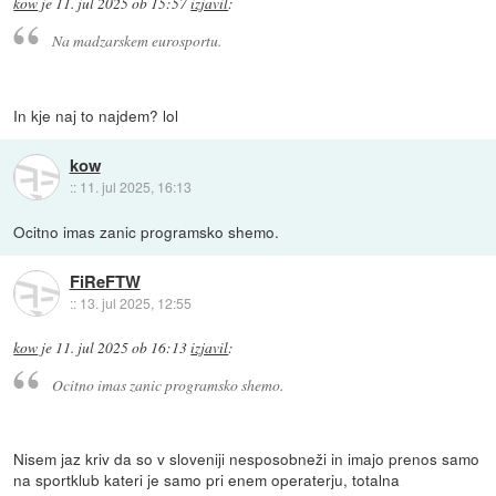
kow
je
11. jul 2025 ob 15:57
izjavil
:
Na madzarskem eurosportu.
In kje naj to najdem? lol
kow
::
11. jul 2025, 16:13
Ocitno imas zanic programsko shemo.
FiReFTW
::
13. jul 2025, 12:55
kow
je
11. jul 2025 ob 16:13
izjavil
:
Ocitno imas zanic programsko shemo.
Nisem jaz kriv da so v sloveniji nesposobneži in imajo prenos samo
na sportklub kateri je samo pri enem operaterju, totalna