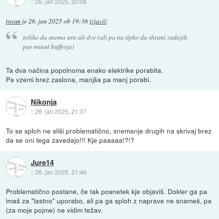
::
26. jan 2025, 20:08
twom
je
26. jan 2025 ob 19:36
izjavil
:
toliko da snema uro ali dve (ali pa na tipko da shrani zadnjih
par minut bufferja)
Ta dva načina popolnoma enako elektrike porabita.
Pa vzemi brez zaslona, manjša pa manj porabi.
Nikonja
::
26. jan 2025, 21:37
To se sploh ne sliši problematično, snemanje drugih na skrivaj brez
da se oni tega zavedajo!!! Kje paaaaa!?!?
Jure14
::
26. jan 2025, 21:46
Problematično postane, če tak posnetek kje objaviš. Dokler ga pa
imaš za "lastno" uporabo, ali pa ga sploh z naprave ne snameš, pa
(za moje pojme) ne vidim težav.