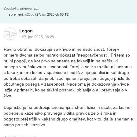
Zgodovina sprememb…
spremenil:
c23po
(
27. jan 2025 ob 06:13
)
Legon
::
27. jan 2025, 06:29
Ravno obratno, dokazuje se krivdo in ne nedolžnost. Torej v
primeru dvoma se bo moralo dokazat "neupravčenost". Pri tem so
nujni pogoji, da kot prvo se snema na lokaciji in na način, ki
posega v pričakovano zasebnost. Torej je velika razlika ali nekomu
s tako kamero lezeš v spalnico ali hodiš z njo po ulici in kot drugo
bo treba dokazat, da je ob izpolnjenem prejšnjem pogoju prišlo do
občutnega posega v zasebnost. Naceloma je dokazovanje krivde
lažje v primerih, ko se takšni posnetki objavljajo ali predvsajajo v
živo.
Dejansko je na področju snemanja s strani fizičnih oseb, za lastne
potrebe, s kazensko pravnega vidika pravica zelo široka in
pogosto prej trčiš v kakšno drugo omejitev, kot v to, da je snemanje
samo po sebi kaznivo.