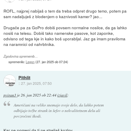
ROFL, najprej nabijaš o tem da treba odpret drugo temo, potem pa
sam nadaljuješ z blodenjem o kaznivosti kamer? jao...
Drugače pa za GoPro dobiš povsem normalne nosilce, da ga lahko
nosiš na telesu. Dobiš tako namenske pasove, kot zaponke,
odvisno od tega kje in kako boš uporabljal. Jaz ga imam praviloma
na naramnici od nahrbtnika.
Zgodovina sprememb…
spremenilo:
Legon
(
27. jan 2025 ob 07:24
)
Pithlit
::
27. jan 2025, 07:50
pviran3
je
26. jan 2025 ob 22:44
izjavil
:
Američani na veliko snemajo svoje delo, da lahko potem
odbijajo tožbe strank in šefov o nekvalitetnem delu ali
povzročeni škodi.
Kar ne pomeni da ti ne streljaš kozlov.