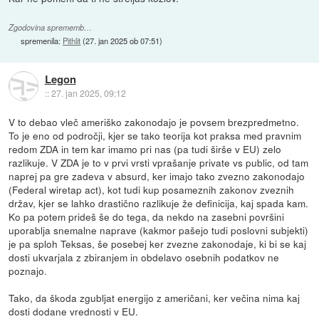
Zgodovina sprememb…
spremenila:
Pithlit
(
27. jan 2025 ob 07:51
)
Legon
::
27. jan 2025, 09:12
V to debao vleč ameriško zakonodajo je povsem brezpredmetno.
To je eno od področji, kjer se tako teorija kot praksa med pravnim
redom ZDA in tem kar imamo pri nas (pa tudi širše v EU) zelo
razlikuje. V ZDA je to v prvi vrsti vprašanje private vs public, od tam
naprej pa gre zadeva v absurd, ker imajo tako zvezno zakonodajo
(Federal wiretap act), kot tudi kup posameznih zakonov zveznih
držav, kjer se lahko drastično razlikuje že definicija, kaj spada kam.
Ko pa potem prideš še do tega, da nekdo na zasebni površini
uporablja snemalne naprave (kakmor pašejo tudi poslovni subjekti)
je pa sploh Teksas, še posebej ker zvezne zakonodaje, ki bi se kaj
dosti ukvarjala z zbiranjem in obdelavo osebnih podatkov ne
poznajo.
Tako, da škoda zgubljat energijo z američani, ker večina nima kaj
dosti dodane vrednosti v EU.