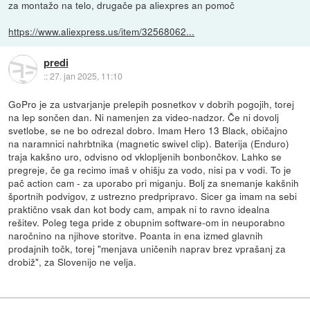
za montažo na telo, drugače pa aliexpres an pomoč
https://www.aliexpress.us/item/32568062...
predi
::
27. jan 2025, 11:10
GoPro je za ustvarjanje prelepih posnetkov v dobrih pogojih, torej
na lep sončen dan. Ni namenjen za video-nadzor. Če ni dovolj
svetlobe, se ne bo odrezal dobro. Imam Hero 13 Black, običajno
na naramnici nahrbtnika (magnetic swivel clip). Baterija (Enduro)
traja kakšno uro, odvisno od vklopljenih bonbončkov. Lahko se
pregreje, če ga recimo imaš v ohišju za vodo, nisi pa v vodi. To je
pač action cam - za uporabo pri miganju. Bolj za snemanje kakšnih
športnih podvigov, z ustrezno predpripravo. Sicer ga imam na sebi
praktično vsak dan kot body cam, ampak ni to ravno idealna
rešitev. Poleg tega pride z obupnim software-om in neuporabno
naročnino na njihove storitve. Poanta in ena izmed glavnih
prodajnih točk, torej "menjava uničenih naprav brez vprašanj za
drobiž", za Slovenijo ne velja.