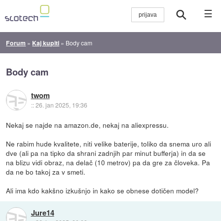
☰
Forum
»
Kaj kupiti
»
Body cam
Body cam
twom
::
26. jan 2025, 19:36
Nekaj se najde na amazon.de, nekaj na aliexpressu.
Ne rabim hude kvalitete, niti velike baterije, toliko da snema uro ali
dve (ali pa na tipko da shrani zadnjih par minut bufferja) in da se
na blizu vidi obraz, na delač (10 metrov) pa da gre za človeka. Pa
da ne bo takoj za v smeti.
Ali ima kdo kakšno izkušnjo in kako se obnese dotičen model?
Jure14