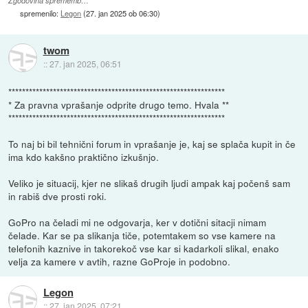
Zgodovina sprememb…
spremenilo:
Legon
(
27. jan 2025 ob 06:30
)
twom
::
27. jan 2025, 06:51
***************************************************************
* Za pravna vprašanje odprite drugo temo. Hvala **
***************************************************************
To naj bi bil tehnični forum in vprašanje je, kaj se splača kupit in če
ima kdo kakšno praktično izkušnjo.
Veliko je situacij, kjer ne slikaš drugih ljudi ampak kaj počenš sam
in rabiš dve prosti roki.
GoPro na čeladi mi ne odgovarja, ker v dotični sitacji nimam
čelade. Kar se pa slikanja tiče, potemtakem so vse kamere na
telefonih kaznive in takorekoč vse kar si kadarkoli slikal, enako
velja za kamere v avtih, razne GoProje in podobno.
Legon
::
27. jan 2025, 07:21