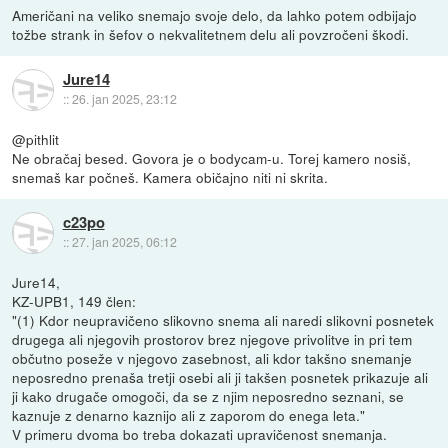
Američani na veliko snemajo svoje delo, da lahko potem odbijajo
tožbe strank in šefov o nekvalitetnem delu ali povzročeni škodi.
Jure14
::
26. jan 2025, 23:12
@pithlit
Ne obračaj besed. Govora je o bodycam-u. Torej kamero nosiš,
snemaš kar počneš. Kamera običajno niti ni skrita.
c23po
::
27. jan 2025, 06:12
Jure14,
KZ-UPB1, 149 člen:
"(1) Kdor neupravičeno slikovno snema ali naredi slikovni posnetek
drugega ali njegovih prostorov brez njegove privolitve in pri tem
občutno poseže v njegovo zasebnost, ali kdor takšno snemanje
neposredno prenaša tretji osebi ali ji takšen posnetek prikazuje ali
ji kako drugače omogoči, da se z njim neposredno seznani, se
kaznuje z denarno kaznijo ali z zaporom do enega leta."
V primeru dvoma bo treba dokazati upravičenost snemanja.