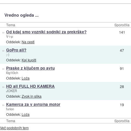
Vredno ogleda ...
Tema
Sporočila
»
Od kdaj smo vozniki sodniki za prekrške?
141
V-i-p
Oddelek:
Na cesti
»
GoPro ali?
47
;-)
Oddelek:
Kaj kupiti
»
Praske z ključem po avtu
91
l0g1t3ch
Oddelek:
Loža
»
HD ali FULL HD KAMERA
28
JOKER
Oddelek:
Zvok in slika
»
Kamerca za v avto/na motor
19
furion
Oddelek:
Loža
Tema
Sporočila
Več podobnih tem