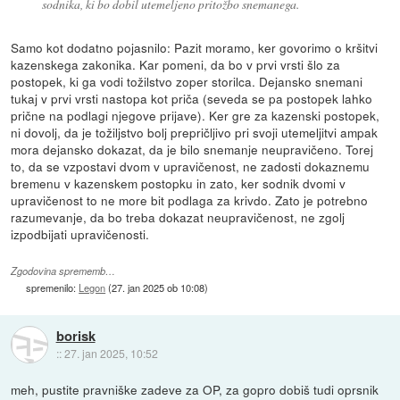
sodnika, ki bo dobil utemeljeno pritožbo snemanega.
Samo kot dodatno pojasnilo: Pazit moramo, ker govorimo o kršitvi
kazenskega zakonika. Kar pomeni, da bo v prvi vrsti šlo za
postopek, ki ga vodi tožilstvo zoper storilca. Dejansko snemani
tukaj v prvi vrsti nastopa kot priča (seveda se pa postopek lahko
prične na podlagi njegove prijave). Ker gre za kazenski postopek,
ni dovolj, da je tožiljstvo bolj prepričljivo pri svoji utemeljitvi ampak
mora dejansko dokazat, da je bilo snemanje neupravičeno. Torej
to, da se vzpostavi dvom v upravičenost, ne zadosti dokaznemu
bremenu v kazenskem postopku in zato, ker sodnik dvomi v
upravičenost to ne more bit podlaga za krivdo. Zato je potrebno
razumevanje, da bo treba dokazat neupravičenost, ne zgolj
izpodbijati upravičenosti.
Zgodovina sprememb…
spremenilo:
Legon
(
27. jan 2025 ob 10:08
)
borisk
::
27. jan 2025, 10:52
meh, pustite pravniške zadeve za OP, za gopro dobiš tudi oprsnik