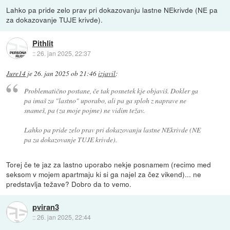
Lahko pa pride zelo prav pri dokazovanju lastne NEkrivde (NE pa
za dokazovanje TUJE krivde).
Pithlit
::
26. jan 2025, 22:37
Jure14
je
26. jan 2025 ob 21:46
izjavil
:
Problematično postane, če tak posnetek kje objaviš. Dokler ga
pa imaš za "lastno" uporabo, ali pa ga sploh z naprave ne
snameš, pa (za moje pojme) ne vidim težav.
Lahko pa pride zelo prav pri dokazovanju lastne NEkrivde (NE
pa za dokazovanje TUJE krivde).
Torej če te jaz za lastno uporabo nekje posnamem (recimo med
seksom v mojem apartmaju ki si ga najel za čez vikend)... ne
predstavlja težave? Dobro da to vemo.
pviran3
::
26. jan 2025, 22:44