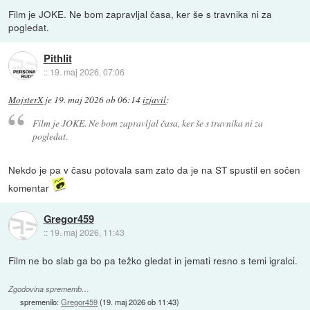
Film je JOKE. Ne bom zapravljal časa, ker še s travnika ni za
pogledat.
Pithlit
::
19. maj 2026, 07:06
MojsterX
je
19. maj 2026 ob 06:14
izjavil
:
Film je JOKE. Ne bom zapravljal časa, ker še s travnika ni za
pogledat.
Nekdo je pa v času potovala sam zato da je na ST spustil en sočen
komentar
Gregor459
::
19. maj 2026, 11:43
Film ne bo slab ga bo pa težko gledat in jemati resno s temi igralci.
Zgodovina sprememb…
spremenilo:
Gregor459
(
19. maj 2026 ob 11:43
)