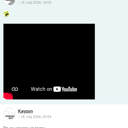
::
18. maj 2026, 18:02
Kayzon
::
18. maj 2026, 20:54
Da se vrnemo na temo: