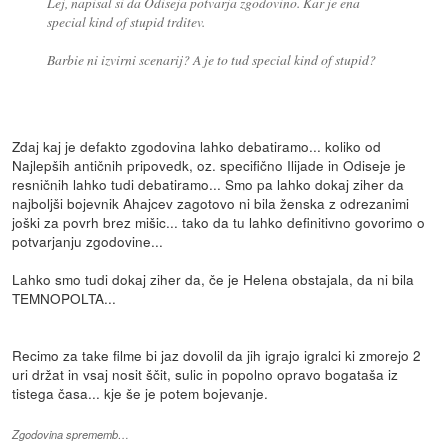
Lej, napisal si da Odiseja potvarja zgodovino. Kar je ena
special kind of stupid trditev.
Barbie ni izvirni scenarij? A je to tud special kind of stupid?
Zdaj kaj je defakto zgodovina lahko debatiramo... koliko od
Najlepših antičnih pripovedk, oz. specifično Ilijade in Odiseje je
resničnih lahko tudi debatiramo... Smo pa lahko dokaj ziher da
najboljši bojevnik Ahajcev zagotovo ni bila ženska z odrezanimi
joški za povrh brez mišic... tako da tu lahko definitivno govorimo o
potvarjanju zgodovine...
Lahko smo tudi dokaj ziher da, če je Helena obstajala, da ni bila
TEMNOPOLTA...
Recimo za take filme bi jaz dovolil da jih igrajo igralci ki zmorejo 2
uri držat in vsaj nosit ščit, sulic in popolno opravo bogataša iz
tistega časa... kje še je potem bojevanje.
Zgodovina sprememb…