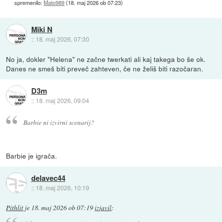
spremenilo:
Mato989
(
18. maj 2026 ob 07:23
)
Miki N
::
18. maj 2026, 07:30
No ja, dokler "Helena" ne začne twerkati ali kaj takega bo še ok.
Danes ne smeš biti preveč zahteven, če ne želiš biti razočaran.
D3m
::
18. maj 2026, 09:04
Barbie ni izvirni scenarij?
Barbie je igrača.
delavec44
::
18. maj 2026, 10:19
Pithlit
je
18. maj 2026 ob 07:19
izjavil
: