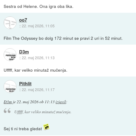
Sestra od Helene. Ona igra oba lika.
oo7
::
22. maj 2026, 11:05
Film The Odyssey bo dolg 172 minut se pravi 2 uri in 52 minut.
D3m
::
22. maj 2026, 11:13
Ufffff, kar veliko minutaž mučenja.
Pithlit
::
22. maj 2026, 11:17
D3m
je
22. maj 2026 ob 11:13
izjavil
:
Ufffff, kar veliko minutaž mučenja.
Sej ti ni treba gledat