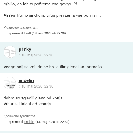
mislijo, da lahko požremo vse govno!!?!
Ali res Trump sindrom, virus prevzema vse po vrsti...
Zgodovina sprememb…
spremenil:
brett
(
18. maj 2026 ob 22:29
)
p1nky
::
18. maj 2026, 22:30
Vedno bolj se zdi, da se bo ta film gledal kot parodijo
endelin
::
18. maj 2026, 22:36
dobro so zgladili glavo od konja.
Vrhunski talent od tesarja
Zgodovina sprememb…
spremenil:
endelin
(
18. maj 2026 ob 22:39
)