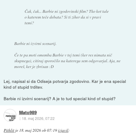
Čak, čak... Barbie ni zgodovinski film? Tko kot tale
o katerem teče debata? Si ti ziher da si v pravi
temi?
Barbie ni izvirni scenarij.
Če te pa moti omemba Barbie v tej temi (ker res nimata nič
skupnega), citiraj sporočilo na katerega sem odgovarjal. Aja, ne
moreš, ker je zbrisan :D
Lej, napisal si da Odiseja potvarja zgodovino. Kar je ena special
kind of stupid trditev.
Barbie ni izvirni scenarij? A je to tud special kind of stupid?
Mato989
::
18. maj 2026, 07:22
Pithlit
je
18. maj 2026 ob 07:19
izjavil
: