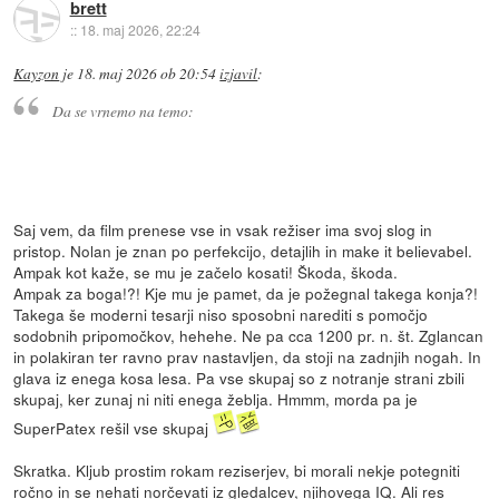
brett
::
18. maj 2026, 22:24
Kayzon
je
18. maj 2026 ob 20:54
izjavil
:
Da se vrnemo na temo:
Saj vem, da film prenese vse in vsak režiser ima svoj slog in
pristop. Nolan je znan po perfekcijo, detajlih in make it believabel.
Ampak kot kaže, se mu je začelo kosati! Škoda, škoda.
Ampak za boga!?! Kje mu je pamet, da je požegnal takega konja?!
Takega še moderni tesarji niso sposobni narediti s pomočjo
sodobnih pripomočkov, hehehe. Ne pa cca 1200 pr. n. št. Zglancan
in polakiran ter ravno prav nastavljen, da stoji na zadnjih nogah. In
glava iz enega kosa lesa. Pa vse skupaj so z notranje strani zbili
skupaj, ker zunaj ni niti enega žeblja. Hmmm, morda pa je
SuperPatex rešil vse skupaj
Skratka. Kljub prostim rokam reziserjev, bi morali nekje potegniti
ročno in se nehati norčevati iz gledalcev, njihovega IQ. Ali res