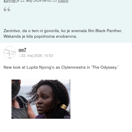
Kayzon
je
22. maj 2026 ob 02:21
izjavil
:
Zanimivo, da o tem ni govorila, ko je snemala film Black Panther.
Wakanda je bila popolnoma enobarvna.
oo7
::
22. maj 2026, 10:53
New look at Lupita Nyong'o as Clytemnestra in 'The Odyssey.'