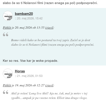
slabo če so ti Nolanovi filmi (razen enega pa pol) podpovprečni.
bambam20
::
20. maj 2026, 15:42
Pithlit
je
20. maj 2026 ob 13:55
izjavil
:
Bomo videli kako se bo postaral ta tvoj zapis. Začel se je dost
slabo če so ti Nolanovi filmi (razen enega pa pol) podpovprečni.
Ker so res. Vse kar je woke propade.
Horas
::
21. maj 2026, 01:53
Pithlit
je
19. maj 2026 ob 12:27
izjavil
:
Ahil je rešen! Long live Ahil! Aja ne, čak, mal je mrtev v tej
zgodbi... ampak je pa vseeno rešen. Elliot ima drugo vlogo.