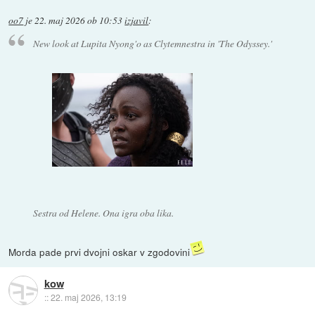
oo7
je
22. maj 2026 ob 10:53
izjavil
:
New look at Lupita Nyong'o as Clytemnestra in 'The Odyssey.'
Sestra od Helene. Ona igra oba lika.
Morda pade prvi dvojni oskar v zgodovini
kow
::
22. maj 2026, 13:19