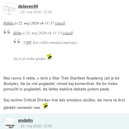
delavec44
::
22. maj 2026, 12:53
Pithlit
je
22. maj 2026 ob 11:17
izjavil
:
D3m
je
22. maj 2026 ob 11:13
izjavil
:
Ufffff, kar veliko minutaž mučenja.
Sej ti ni treba gledat
Nisi ravno ti rekla, v temi o Star Trek Starfleet Academy (ali je bil
Acolyte), da če nisi pogledal, nimaš kaj komentirat. Se bo treba
pomučiti in pogledati, da lahko kakšna debata potem pade.
Saj recimo Critical Drinker ima isto smotano službo, da mora ta šrot
gledati namesto nas.
endelin
::
22. maj 2026, 12:59