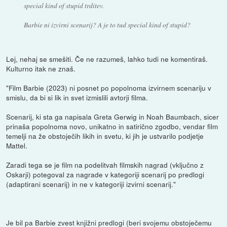
special kind of stupid trditev.
Barbie ni izvirni scenarij? A je to tud special kind of stupid?
Lej, nehaj se smešiti. Če ne razumeš, lahko tudi ne komentiraš.
Kulturno itak ne znaš.
"Film Barbie (2023) ni posnet po popolnoma izvirnem scenariju v
smislu, da bi si lik in svet izmislili avtorji filma.
Scenarij, ki sta ga napisala Greta Gerwig in Noah Baumbach, sicer
prinaša popolnoma novo, unikatno in satirično zgodbo, vendar film
temelji na že obstoječih likih in svetu, ki jih je ustvarilo podjetje
Mattel.
Zaradi tega se je film na podelitvah filmskih nagrad (vključno z
Oskarji) potegoval za nagrade v kategoriji scenarij po predlogi
(adaptirani scenarij) in ne v kategoriji izvirni scenarij."
Je bil pa Barbie zvest knjižni predlogi (beri svojemu obstoječemu