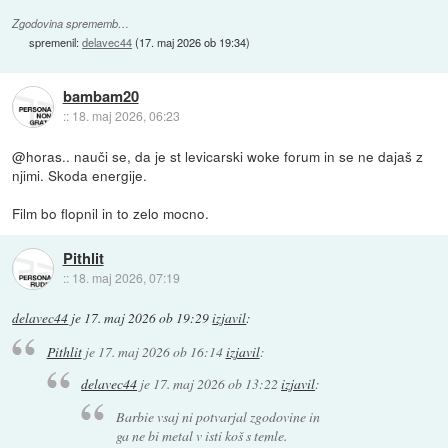
Zgodovina sprememb…
spremenil:
delavec44
(
17. maj 2026 ob 19:34
)
bambam20
::
18. maj 2026, 06:23
@horas.. nauči se, da je st levicarski woke forum in se ne dajaš z
njimi. Skoda energije.
Film bo flopnil in to zelo mocno.
Pithlit
::
18. maj 2026, 07:19
delavec44
je
17. maj 2026 ob 19:29
izjavil
:
Pithlit
je
17. maj 2026 ob 16:14
izjavil
:
delavec44
je
17. maj 2026 ob 13:22
izjavil
:
Barbie vsaj ni potvarjal zgodovine in
ga ne bi metal v isti koš s temle.