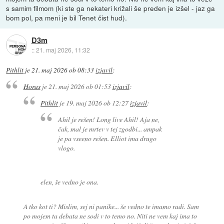
s samim filmom (ki ste ga nekateri križali še preden je izšel - jaz ga
bom pol, pa meni je bil Tenet čist hud).
D3m
::
21. maj 2026, 11:32
Pithlit
je
21. maj 2026 ob 08:33
izjavil
:
Horas
je
21. maj 2026 ob 01:53
izjavil
:
Pithlit
je
19. maj 2026 ob 12:27
izjavil
:
Ahil je rešen! Long live Ahil! Aja ne,
čak, mal je mrtev v tej zgodbi... ampak
je pa vseeno rešen. Elliot ima drugo
vlogo.
elen, še vedno je ona.
A tko kot ti? Mislim, sej ni panike... še vedno te imamo radi. Sam
po mojem ta debata ne sodi v to temo no. Niti ne vem kaj ima to