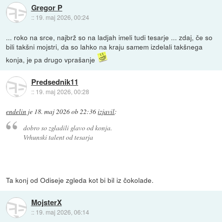
Gregor P
::
19. maj 2026, 00:24
... roko na srce, najbrž so na ladjah imeli tudi tesarje ... zdaj, če so
bili takšni mojstri, da so lahko na kraju samem izdelali takšnega
konja, je pa drugo vprašanje
Predsednik11
::
19. maj 2026, 00:28
endelin
je
18. maj 2026 ob 22:36
izjavil
:
dobro so zgladili glavo od konja.
Vrhunski talent od tesarja
Ta konj od Odiseje zgleda kot bi bil iz čokolade.
MojsterX
::
19. maj 2026, 06:14