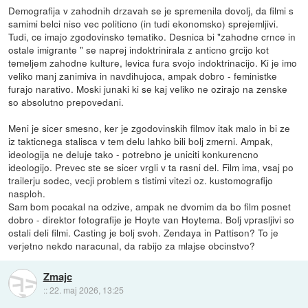
Demografija v zahodnih drzavah se je spremenila dovolj, da filmi s
samimi belci niso vec politicno (in tudi ekonomsko) sprejemljivi.
Tudi, ce imajo zgodovinsko tematiko. Desnica bi "zahodne crnce in
ostale imigrante " se naprej indoktrinirala z anticno grcijo kot
temeljem zahodne kulture, levica fura svojo indoktrinacijo. Ki je imo
veliko manj zanimiva in navdihujoca, ampak dobro - feministke
furajo narativo. Moski junaki ki se kaj veliko ne ozirajo na zenske
so absolutno prepovedani.
Meni je sicer smesno, ker je zgodovinskih filmov itak malo in bi ze
iz takticnega stalisca v tem delu lahko bili bolj zmerni. Ampak,
ideologija ne deluje tako - potrebno je uniciti konkurencno
ideologijo. Prevec ste se sicer vrgli v ta rasni del. Film ima, vsaj po
trailerju sodec, vecji problem s tistimi vitezi oz. kustomografijo
nasploh.
Sam bom pocakal na odzive, ampak ne dvomim da bo film posnet
dobro - direktor fotografije je Hoyte van Hoytema. Bolj vprasljivi so
ostali deli filmi. Casting je bolj svoh. Zendaya in Pattison? To je
verjetno nekdo naracunal, da rabijo za mlajse obcinstvo?
Zmajc
::
22. maj 2026, 13:25