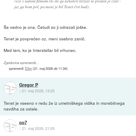
veze s samim filmom (ki ste ga nekateri križali še preden je izšel -
jaz ga bom pol, pa meni je bil Tenet čist hud).
Še vedno je ona. Četudi so ji odrezali joške.
Tenet je povprečen oz. meni osebno zanič.
Med tem, ko je Interstellar bil vrhunec.
Zgodovina sprememb…
spremenil:
D3m
(
21. maj 2026 ob 11:34
)
Gregor P
::
21. maj 2026, 13:25
Tenet je vseeno v redu že iz umetniškega vidika in morebitnega
navdiha za ostale.
oo7
::
21. maj 2026, 21:05