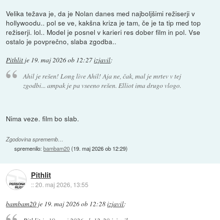
Velika težava je, da je Nolan danes med najboljšimi režiserji v
hollywoodu.. pol se ve, kakšna kriza je tam, če je ta tip med top
režiserji. lol.. Model je posnel v karieri res dober film in pol. Vse
ostalo je povprečno, slaba zgodba..
Pithlit
je
19. maj 2026 ob 12:27
izjavil
:
Ahil je rešen! Long live Ahil! Aja ne, čak, mal je mrtev v tej
zgodbi... ampak je pa vseeno rešen. Elliot ima drugo vlogo.
Nima veze. film bo slab.
Zgodovina sprememb…
spremenilo:
bambam20
(
19. maj 2026 ob 12:29
)
Pithlit
::
20. maj 2026, 13:55
bambam20
je
19. maj 2026 ob 12:28
izjavil
: