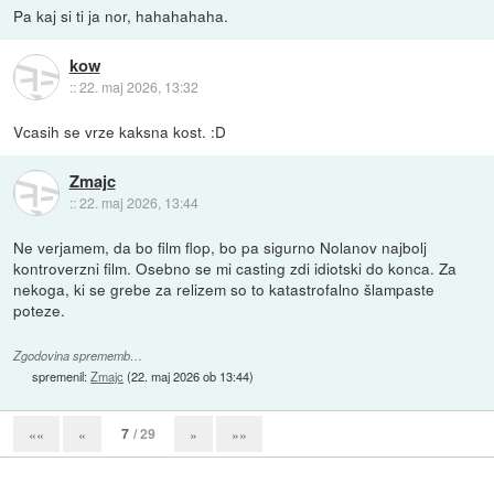
Pa kaj si ti ja nor, hahahahaha.
kow
::
22. maj 2026, 13:32
Vcasih se vrze kaksna kost. :D
Zmajc
::
22. maj 2026, 13:44
Ne verjamem, da bo film flop, bo pa sigurno Nolanov najbolj
kontroverzni film. Osebno se mi casting zdi idiotski do konca. Za
nekoga, ki se grebe za relizem so to katastrofalno šlampaste
poteze.
Zgodovina sprememb…
spremenil:
Zmajc
(
22. maj 2026 ob 13:44
)
7
/ 29
««
«
»
»»