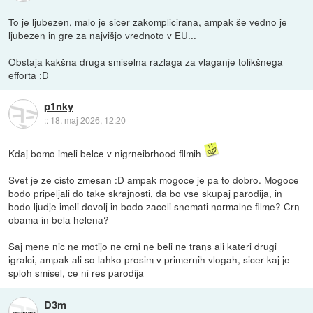
To je ljubezen, malo je sicer zakomplicirana, ampak še vedno je
ljubezen in gre za najvišjo vrednoto v EU...
Obstaja kakšna druga smiselna razlaga za vlaganje tolikšnega
efforta :D
p1nky
::
18. maj 2026, 12:20
Kdaj bomo imeli belce v nigrneibrhood filmih
Svet je ze cisto zmesan :D ampak mogoce je pa to dobro. Mogoce
bodo pripeljali do take skrajnosti, da bo vse skupaj parodija, in
bodo ljudje imeli dovolj in bodo zaceli snemati normalne filme? Crn
obama in bela helena?
Saj mene nic ne motijo ne crni ne beli ne trans ali kateri drugi
igralci, ampak ali so lahko prosim v primernih vlogah, sicer kaj je
sploh smisel, ce ni res parodija
D3m