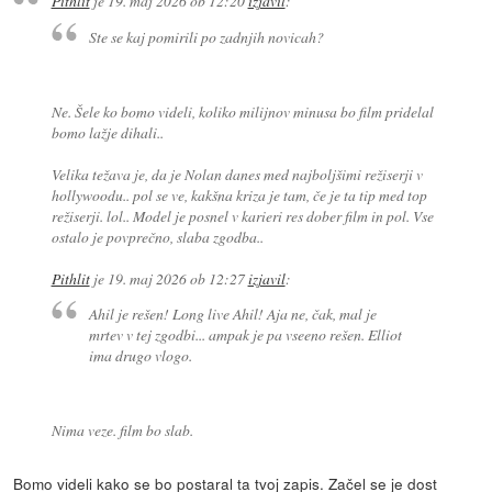
Pithlit
je
19. maj 2026 ob 12:20
izjavil
:
Ste se kaj pomirili po zadnjih novicah?
Ne. Šele ko bomo videli, koliko milijnov minusa bo film pridelal
bomo lažje dihali..
Velika težava je, da je Nolan danes med najboljšimi režiserji v
hollywoodu.. pol se ve, kakšna kriza je tam, če je ta tip med top
režiserji. lol.. Model je posnel v karieri res dober film in pol. Vse
ostalo je povprečno, slaba zgodba..
Pithlit
je
19. maj 2026 ob 12:27
izjavil
:
Ahil je rešen! Long live Ahil! Aja ne, čak, mal je
mrtev v tej zgodbi... ampak je pa vseeno rešen. Elliot
ima drugo vlogo.
Nima veze. film bo slab.
Bomo videli kako se bo postaral ta tvoj zapis. Začel se je dost