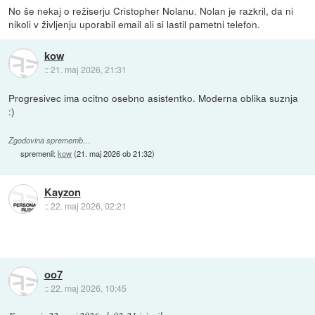
No še nekaj o režiserju Cristopher Nolanu. Nolan je razkril, da ni
nikoli v življenju uporabil email ali si lastil pametni telefon.
kow
::
21. maj 2026, 21:31
Progresivec ima ocitno osebno asistentko. Moderna oblika suznja
:)
Zgodovina sprememb…
spremenil:
kow
(
21. maj 2026 ob 21:32
)
Kayzon
::
22. maj 2026, 02:21
oo7
::
22. maj 2026, 10:45