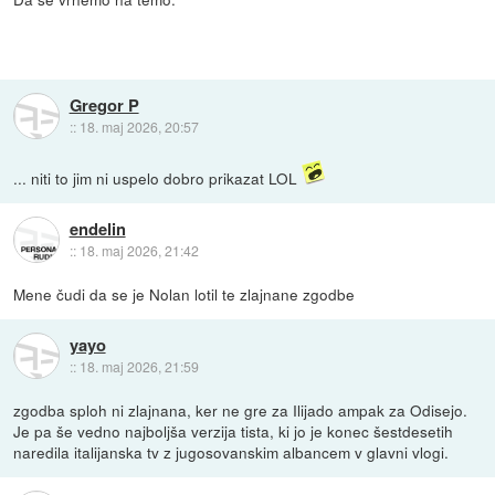
Gregor P
::
18. maj 2026, 20:57
... niti to jim ni uspelo dobro prikazat LOL
endelin
::
18. maj 2026, 21:42
Mene čudi da se je Nolan lotil te zlajnane zgodbe
yayo
::
18. maj 2026, 21:59
zgodba sploh ni zlajnana, ker ne gre za Ilijado ampak za Odisejo.
Je pa še vedno najboljša verzija tista, ki jo je konec šestdesetih
naredila italijanska tv z jugosovanskim albancem v glavni vlogi.