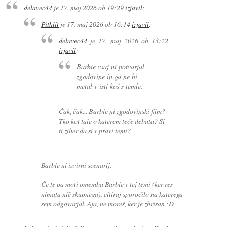
delavec44
je
17. maj 2026 ob 19:29
izjavil
:
Pithlit
je
17. maj 2026 ob 16:14
izjavil
:
delavec44
je
17. maj 2026 ob 13:22
izjavil
:
Barbie vsaj ni potvarjal
zgodovine in ga ne bi
metal v isti koš s temle.
Čak, čak... Barbie ni zgodovinski film?
Tko kot tale o katerem teče debata? Si
ti ziher da si v pravi temi?
Barbie ni izvirni scenarij.
Če te pa moti omemba Barbie v tej temi (ker res
nimata nič skupnega), citiraj sporočilo na katerega
sem odgovarjal. Aja, ne moreš, ker je zbrisan :D