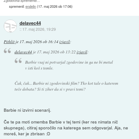
Zgodovina sprememb…
spremenil:
endelin
(
17. maj 2026 ob 17:06
)
delavec44
::
17. maj 2026, 19:29
Pithlit
je
17. maj 2026 ob 16:14
izjavil
:
delavec44
je
17. maj 2026 ob 13:22
izjavil
:
Barbie vsaj ni potvarjal zgodovine in ga ne bi metal
v isti koš s temle.
Čak, čak... Barbie ni zgodovinski film? Tko kot tale o katerem
teče debata? Si ti ziher da si v pravi temi?
Barbie ni izvirni scenarij.
Če te pa moti omemba Barbie v tej temi (ker res nimata nič
skupnega), citiraj sporočilo na katerega sem odgovarjal. Aja, ne
moreš, ker je zbrisan :D