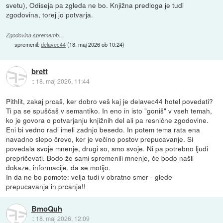
svetu), Odiseja pa zgleda ne bo. Knjižna predloga je tudi
zgodovina, torej jo potvarja.
Zgodovina sprememb…
spremenil:
delavec44
(
18. maj 2026 ob 10:24
)
brett
::
18. maj 2026, 11:44
Pithlit, zakaj prcaš, ker dobro veš kaj je delavec44 hotel povedati?
Ti pa se spuščaš v semantiko. In eno in isto "goniš" v vseh temah,
ko je govora o potvarjanju knjižnih del ali pa resnične zgodovine.
Eni bi vedno radi imeli zadnjo besedo. In potem tema rata ena
navadno slepo črevo, ker je večino postov prepucavanje. Si
povedala svoje mnenje, drugi so, smo svoje. Ni pa potrebno ljudi
prepričevati. Bodo že sami spremenili mnenje, če bodo našli
dokaze, informacije, da se motijo.
In da ne bo pomote: velja tudi v obratno smer - glede
prepucavanja in prcanja!!
BmoQuh
::
18. maj 2026, 12:09