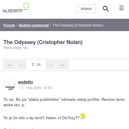
☰
Forum
»
Sedem umetnosti
»
The Odyssey (Cristopher Nolan)
The Odyssey (Cristopher Nolan)
Temo vidijo: vsi
7
/ 29
««
«
»
»»
endelin
::
17. maj 2026, 16:54
To ne. Bo pa "slaba publiciteta" odnesla nekaj profita. Recimo temu
woke-tax :p
To je že bilo v tej temi? Helen of DeTroyT?