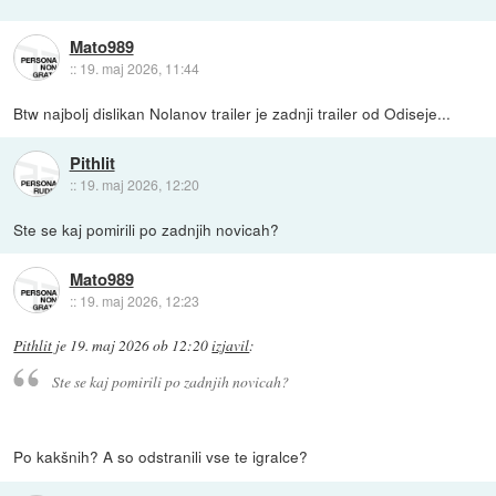
Mato989
::
19. maj 2026, 11:44
Btw najbolj dislikan Nolanov trailer je zadnji trailer od Odiseje...
Pithlit
::
19. maj 2026, 12:20
Ste se kaj pomirili po zadnjih novicah?
Mato989
::
19. maj 2026, 12:23
Pithlit
je
19. maj 2026 ob 12:20
izjavil
:
Ste se kaj pomirili po zadnjih novicah?
Po kakšnih? A so odstranili vse te igralce?