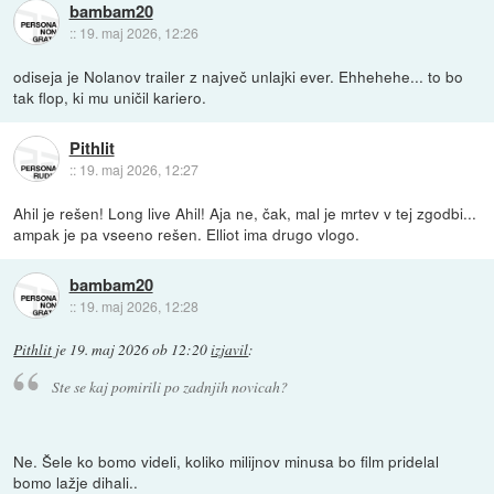
bambam20
::
19. maj 2026, 12:26
odiseja je Nolanov trailer z največ unlajki ever. Ehhehehe... to bo
tak flop, ki mu uničil kariero.
Pithlit
::
19. maj 2026, 12:27
Ahil je rešen! Long live Ahil! Aja ne, čak, mal je mrtev v tej zgodbi...
ampak je pa vseeno rešen. Elliot ima drugo vlogo.
bambam20
::
19. maj 2026, 12:28
Pithlit
je
19. maj 2026 ob 12:20
izjavil
:
Ste se kaj pomirili po zadnjih novicah?
Ne. Šele ko bomo videli, koliko milijnov minusa bo film pridelal
bomo lažje dihali..