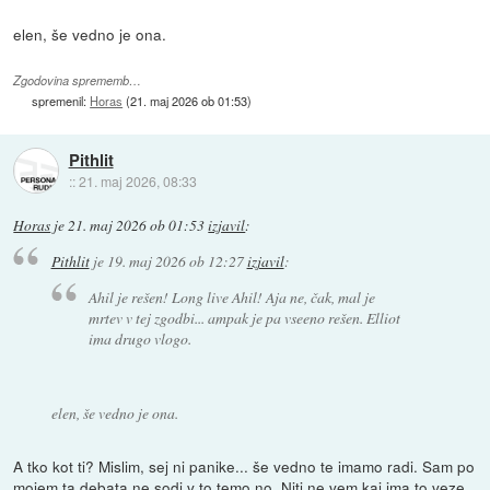
elen, še vedno je ona.
Zgodovina sprememb…
spremenil:
Horas
(
21. maj 2026 ob 01:53
)
Pithlit
::
21. maj 2026, 08:33
Horas
je
21. maj 2026 ob 01:53
izjavil
:
Pithlit
je
19. maj 2026 ob 12:27
izjavil
:
Ahil je rešen! Long live Ahil! Aja ne, čak, mal je
mrtev v tej zgodbi... ampak je pa vseeno rešen. Elliot
ima drugo vlogo.
elen, še vedno je ona.
A tko kot ti? Mislim, sej ni panike... še vedno te imamo radi. Sam po
mojem ta debata ne sodi v to temo no. Niti ne vem kaj ima to veze