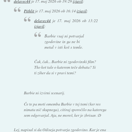
delavec44
je
17. maj 2026 ob 19:29
izjavil
:
Pithlit
je
17. maj 2026 ob 16:14
izjavil
:
delavec44
je
17. maj 2026 ob 13:22
izjavil
:
Barbie vsaj ni potvarjal
zgodovine in ga ne bi
metal v isti koš s temle.
Čak, čak... Barbie ni zgodovinski film?
Tko kot tale o katerem teče debata? Si
ti ziher da si v pravi temi?
Barbie ni izvirni scenarij.
Če te pa moti omemba Barbie v tej temi (ker res
nimata nič skupnega), citiraj sporočilo na katerega
sem odgovarjal. Aja, ne moreš, ker je zbrisan :D
Lej, napisal si da Odiseja potvarja zgodovino. Kar je ena