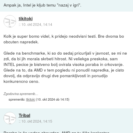
Ampak ja, Intel je kljub temu "nazaj v igri".
tikitoki
::
10. okt 2024, 14:14
Kolk je super bomo videl, k pridejo neodvisni testi. Bre dvoma bo
obcuten napredek.
Glede na benchmarke, ki so do sedaj pricurljali v javnost, se mi ne
zdi, da bi jih morala skrbeti hitrost. Ni veliekga preskoka, sam
INTEL pecice je bistveno bolj ovirala visoka poraba in crkovanje.
Glede na to, da AMD v tem pogledu ni ponudil napredka, je cisto
dovolj, da odpravijo drugi dve pomankljivosti in ponudijo
konkurencno ceno.
Zgodovina sprememb…
spremenilo:
tikitoki
(
10. okt 2024 ob 14:15
)
Tribal
::
10. okt 2024, 14:15
Poraba je še vedno absurdna. AMD ga tu šiša konkretno.