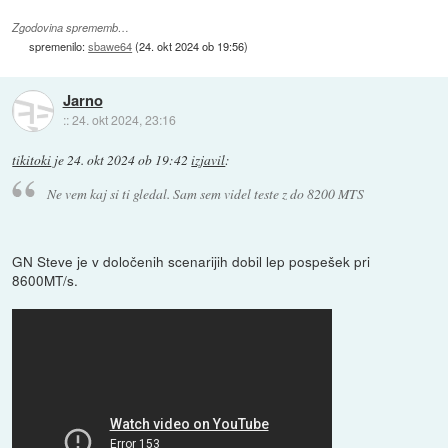
Zgodovina sprememb…
spremenilo:
sbawe64
(
24. okt 2024 ob 19:56
)
Jarno
::
24. okt 2024, 23:16
tikitoki
je
24. okt 2024 ob 19:42
izjavil
:
Ne vem kaj si ti gledal. Sam sem videl teste z do 8200 MTS
GN Steve je v določenih scenarijih dobil lep pospešek pri
8600MT/s.