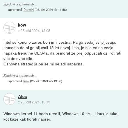
Zgodovina sprememb…
spremenil:
DarwiN
(
25. okt 2024 ob 11:58
)
kow
::
25. okt 2024, 13:05
Intel se koncno zares bori in investira. Pa ga sedaj vsi pljuvajo,
namesto da bi ga pljuvali 15 let nazaj. Imo, je bila edina vecja
napaka trenutne CEO-ta, da bi moral ze prej odpuscati oz. rotirati
vec delovne sile.
Osnovna strategija pa se mi ne zdi napacna.
Zgodovina sprememb…
spremenil:
kow
(
25. okt 2024 ob 13:08
)
Ales
::
25. okt 2024, 13:13
Windows kernel 11 bodo uredili, Windows 10 ne... Linux je tukaj
kot kaže kak korak naprej.