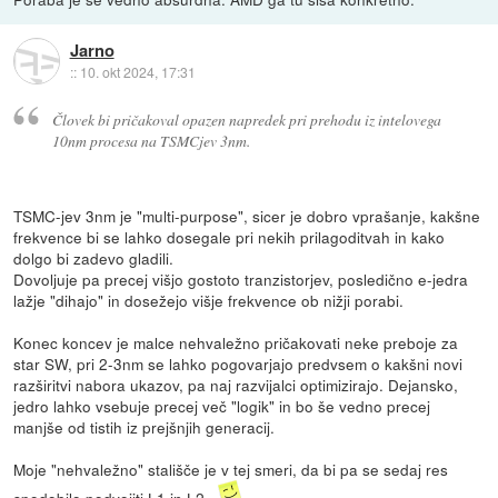
Jarno
::
10. okt 2024, 17:31
Človek bi pričakoval opazen napredek pri prehodu iz intelovega
10nm procesa na TSMCjev 3nm.
TSMC-jev 3nm je "multi-purpose", sicer je dobro vprašanje, kakšne
frekvence bi se lahko dosegale pri nekih prilagoditvah in kako
dolgo bi zadevo gladili.
Dovoljuje pa precej višjo gostoto tranzistorjev, posledično e-jedra
lažje "dihajo" in dosežejo višje frekvence ob nižji porabi.
Konec koncev je malce nehvaležno pričakovati neke preboje za
star SW, pri 2-3nm se lahko pogovarjajo predvsem o kakšni novi
razširitvi nabora ukazov, pa naj razvijalci optimizirajo. Dejansko,
jedro lahko vsebuje precej več "logik" in bo še vedno precej
manjše od tistih iz prejšnjih generacij.
Moje "nehvaležno" stališče je v tej smeri, da bi pa se sedaj res