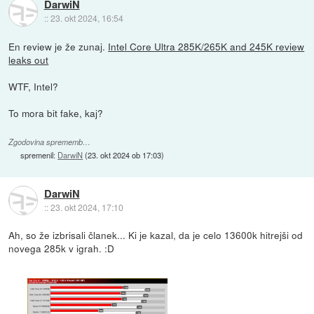
DarwiN
::
23. okt 2024, 16:54
En review je že zunaj.
Intel Core Ultra 285K/265K and 245K review
leaks out
WTF, Intel?
To mora bit fake, kaj?
Zgodovina sprememb…
spremenil:
DarwiN
(
23. okt 2024 ob 17:03
)
DarwiN
::
23. okt 2024, 17:10
Ah, so že izbrisali članek... Ki je kazal, da je celo 13600k hitrejši od
novega 285k v igrah. :D