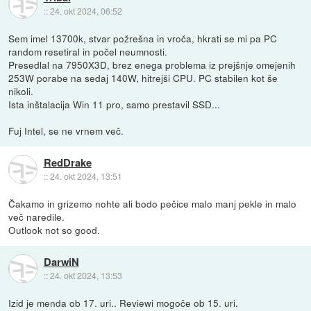
::
24. okt 2024, 06:52
Sem imel 13700k, stvar požrešna in vroča, hkrati se mi pa PC
random resetiral in počel neumnosti.
Presedlal na 7950X3D, brez enega problema iz prejšnje omejenih
253W porabe na sedaj 140W, hitrejši CPU. PC stabilen kot še
nikoli.
Ista inštalacija Win 11 pro, samo prestavil SSD...
Fuj Intel, se ne vrnem več.
RedDrake
::
24. okt 2024, 13:51
Čakamo in grizemo nohte ali bodo pečice malo manj pekle in malo
več naredile.
Outlook not so good.
DarwiN
::
24. okt 2024, 13:53
Izid je menda ob 17. uri.. Reviewi mogoče ob 15. uri.