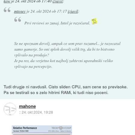
kow
je
24. okt 2024 ob 17:40
izjavil
:
mtosev
je
24. okt 2024 ob 17:17
izjavil
:
Prvi reviewi so zunaj. Intel je razočaral.
Se ne spoznam dovolj, ampak ce sem prav razumel... je razocaral
samo gamerje. So oni sploh dovolj velik trg, da bi to bistveno
vplivalo na prodajo?
Je pa res, da verjetno kot najbolj zahtevni uporabniki veliko
vplivajo na percepcijo.
Tudi drugje ni navdusil. Cisto sliden CPU, sam cene so previsoke.
Pa se testirali so s zelo hitrimi RAMi, ki tudi niso poceni.
mahone
::
24. okt 2024, 19:28