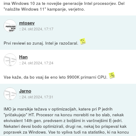
ima Windows 10 za te novejše generacije Intel procesorjev. Del
"naložite Windows 11" kampanje, verjetno.
mtosev
::
24. okt 2024, 17:17
Prvi reviewi so zunaj. Intel je razočaral.
Han
::
24. okt 2024, 17:24
Vse kaže, da bo vsaj še eno leto 9900K primarni CPU.
Jarno
::
24. okt 2024, 17:31
IMO je marsikje težava v optimizacijah, katere pri P jedrih
"pričakujejo" HT. Procesor na koncu morebiti ne bo slab, nekak
ekvivalent 14th gen. predvsem z boljšimi in varčnejšimi E-jedri.
Nekateri devsi bodo optimizirali, drugi ne, nekaj bo prispeval kak
popravek za Windows. Vse to vpliva tudi na statistiko, ki na koncu