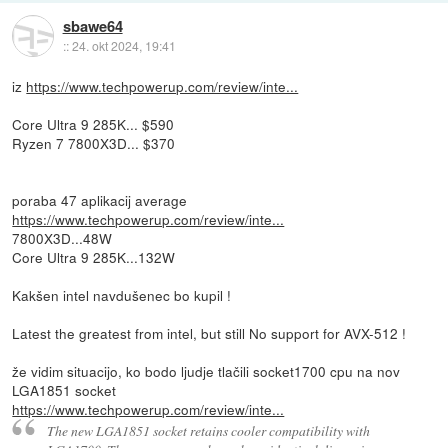
sbawe64
::
24. okt 2024, 19:41
iz
https://www.techpowerup.com/review/inte...
Core Ultra 9 285K... $590
Ryzen 7 7800X3D... $370
poraba 47 aplikacij average
https://www.techpowerup.com/review/inte...
7800X3D...48W
Core Ultra 9 285K...132W
Kakšen intel navdušenec bo kupil !
Latest the greatest from intel, but still No support for AVX-512 !
že vidim situacijo, ko bodo ljudje tlačili socket1700 cpu na nov
LGA1851 socket
https://www.techpowerup.com/review/inte...
The new LGA1851 socket retains cooler compatibility with