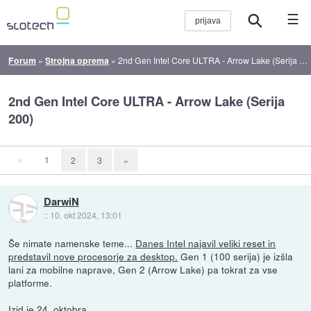
☰
Forum
»
Strojna oprema
»
2nd Gen Intel Core ULTRA - Arrow Lake (Serija 200)
2nd Gen Intel Core ULTRA - Arrow Lake (Serija
200)
«
1
2
3
»
DarwiN
::
10. okt 2024, 13:01
Še nimate namenske teme...
Danes Intel najavil veliki reset in
predstavil nove procesorje za desktop.
Gen 1 (100 serija) je izšla
lani za mobilne naprave, Gen 2 (Arrow Lake) pa tokrat za vse
platforme.
Izid je 24. oktobra.