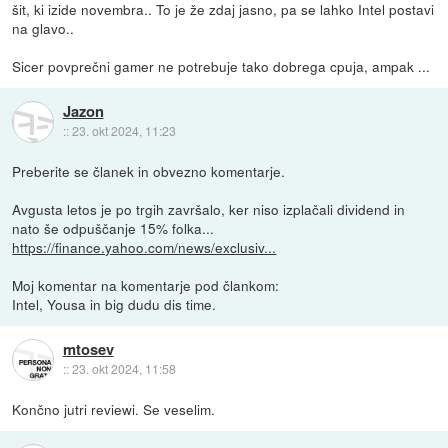
šit, ki izide novembra.. To je že zdaj jasno, pa se lahko Intel postavi
na glavo..
Sicer povprečni gamer ne potrebuje tako dobrega cpuja, ampak ...
Jazon
::
23. okt 2024, 11:23
Preberite se članek in obvezno komentarje.
Avgusta letos je po trgih završalo, ker niso izplačali dividend in
nato še odpuščanje 15% folka...
https://finance.yahoo.com/news/exclusiv...
Moj komentar na komentarje pod člankom:
Intel, Yousa in big dudu dis time.
mtosev
::
23. okt 2024, 11:58
Končno jutri reviewi. Se veselim.