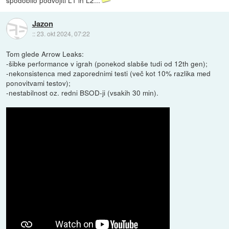
spodobilo podvojiti L1 in L2...
Jazon
::
23. okt 2024, 07:22
Tom glede Arrow Leaks:
-šibke performance v igrah (ponekod slabše tudi od 12th gen);
-nekonsistenca med zaporednimi testi (več kot 10% razlika med
ponovitvami testov);
-nestabilnost oz. redni BSOD-ji (vsakih 30 min).