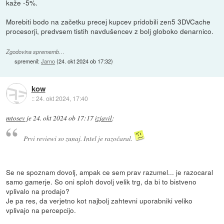
kaže -5%.
Morebiti bodo na začetku precej kupcev pridobili zen5 3DVCache
procesorji, predvsem tistih navdušencev z bolj globoko denarnico.
Zgodovina sprememb…
spremenil:
Jarno
(
24. okt 2024 ob 17:32
)
kow
::
24. okt 2024, 17:40
mtosev
je
24. okt 2024 ob 17:17
izjavil
:
Prvi reviewi so zunaj. Intel je razočaral.
Se ne spoznam dovolj, ampak ce sem prav razumel... je razocaral
samo gamerje. So oni sploh dovolj velik trg, da bi to bistveno
vplivalo na prodajo?
Je pa res, da verjetno kot najbolj zahtevni uporabniki veliko
vplivajo na percepcijo.