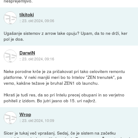
nesprejemljivo.
tikitoki
::
23. okt 2024, 09:06
Ugašanje sistemov z arrow lake cpuju? Upam, da to ne drži, ker
pol je doa.
DarwiN
::
23. okt 2024, 09:16
Neke porodne krče je za pričakovat pri tako celovitem remontu
platforme. V neki manjši meri bo to Intelov "ZEN trenutek", pa
vemo, kakšne težave je bruhal ZEN1 ob launchu.
Hkrati je tudi res, da so pri Intelu precej obupani in so verjetno
pohiteli z izidom. Bo jutri jasno ob 15. uri najbrž.
Wrop
::
23. okt 2024, 10:09
Sicer je tukaj več vprašanj. Sedaj, če je sistem na začetku