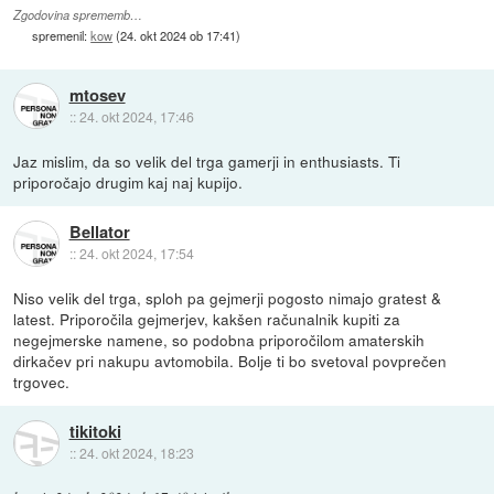
Zgodovina sprememb…
spremenil:
kow
(
24. okt 2024 ob 17:41
)
mtosev
::
24. okt 2024, 17:46
Jaz mislim, da so velik del trga gamerji in enthusiasts. Ti
priporočajo drugim kaj naj kupijo.
Bellator
::
24. okt 2024, 17:54
Niso velik del trga, sploh pa gejmerji pogosto nimajo gratest &
latest. Priporočila gejmerjev, kakšen računalnik kupiti za
negejmerske namene, so podobna priporočilom amaterskih
dirkačev pri nakupu avtomobila. Bolje ti bo svetoval povprečen
trgovec.
tikitoki
::
24. okt 2024, 18:23