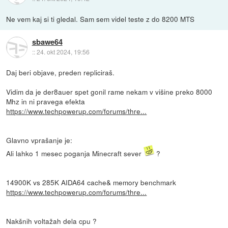
Ne vem kaj si ti gledal. Sam sem videl teste z do 8200 MTS
sbawe64
::
24. okt 2024, 19:56
Daj beri objave, preden repliciraš.
Vidim da je der8auer spet gonil rame nekam v višine preko 8000
Mhz in ni pravega efekta
https://www.techpowerup.com/forums/thre...
Glavno vprašanje je:
Ali lahko 1 mesec poganja Minecraft sever
?
14900K vs 285K AIDA64 cache& memory benchmark
https://www.techpowerup.com/forums/thre...
Nakšnih voltažah dela cpu ?