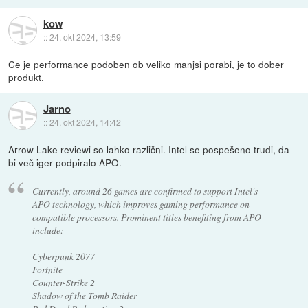
kow
::
24. okt 2024, 13:59
Ce je performance podoben ob veliko manjsi porabi, je to dober
produkt.
Jarno
::
24. okt 2024, 14:42
Arrow Lake reviewi so lahko različni. Intel se pospešeno trudi, da
bi več iger podpiralo APO.
Currently, around 26 games are confirmed to support Intel's
APO technology, which improves gaming performance on
compatible processors. Prominent titles benefiting from APO
include:
Cyberpunk 2077
Fortnite
Counter-Strike 2
Shadow of the Tomb Raider