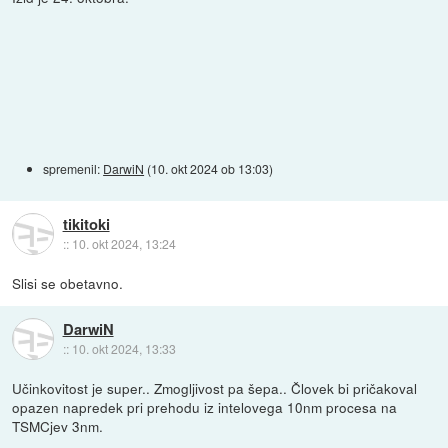
spremenil:
DarwiN
(
10. okt 2024 ob 13:03
)
tikitoki
::
10. okt 2024, 13:24
Slisi se obetavno.
DarwiN
::
10. okt 2024, 13:33
Učinkovitost je super.. Zmogljivost pa šepa.. Človek bi pričakoval
opazen napredek pri prehodu iz intelovega 10nm procesa na
TSMCjev 3nm.