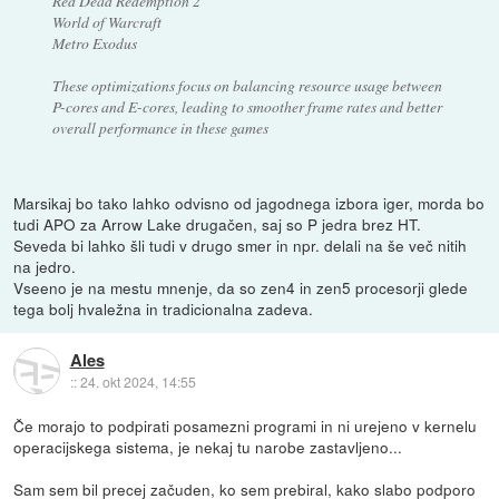
Red Dead Redemption 2
World of Warcraft
Metro Exodus
These optimizations focus on balancing resource usage between
P-cores and E-cores, leading to smoother frame rates and better
overall performance in these games
Marsikaj bo tako lahko odvisno od jagodnega izbora iger, morda bo
tudi APO za Arrow Lake drugačen, saj so P jedra brez HT.
Seveda bi lahko šli tudi v drugo smer in npr. delali na še več nitih
na jedro.
Vseeno je na mestu mnenje, da so zen4 in zen5 procesorji glede
tega bolj hvaležna in tradicionalna zadeva.
Ales
::
24. okt 2024, 14:55
Če morajo to podpirati posamezni programi in ni urejeno v kernelu
operacijskega sistema, je nekaj tu narobe zastavljeno...
Sam sem bil precej začuden, ko sem prebiral, kako slabo podporo