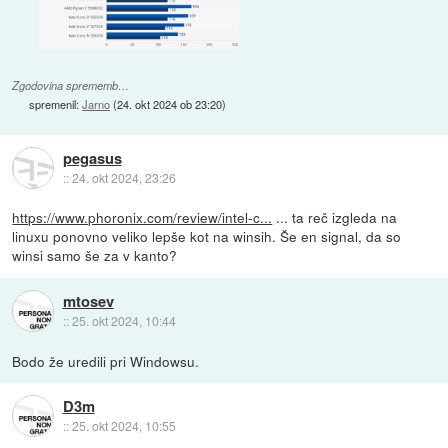
Zgodovina sprememb…
spremenil:
Jarno
(
24. okt 2024 ob 23:20
)
pegasus
::
24. okt 2024, 23:26
https://www.phoronix.com/review/intel-c...
... ta reč izgleda na
linuxu ponovno veliko lepše kot na winsih. Še en signal, da so
winsi samo še za v kanto?
mtosev
::
25. okt 2024, 10:44
Bodo že uredili pri Windowsu.
D3m
::
25. okt 2024, 10:55