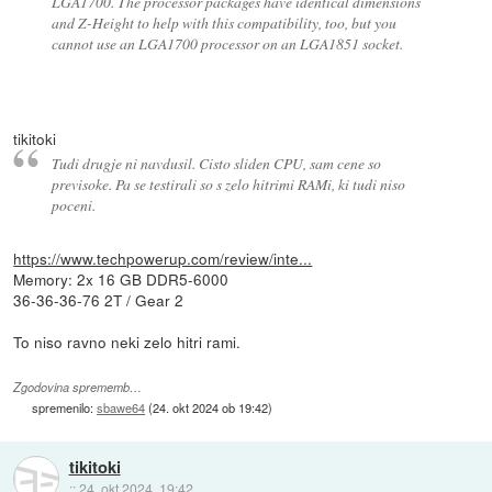
LGA1700. The processor packages have identical dimensions
and Z-Height to help with this compatibility, too, but you
cannot use an LGA1700 processor on an LGA1851 socket.
tikitoki
Tudi drugje ni navdusil. Cisto sliden CPU, sam cene so
previsoke. Pa se testirali so s zelo hitrimi RAMi, ki tudi niso
poceni.
https://www.techpowerup.com/review/inte...
Memory: 2x 16 GB DDR5-6000
36-36-36-76 2T / Gear 2
To niso ravno neki zelo hitri rami.
Zgodovina sprememb…
spremenilo:
sbawe64
(
24. okt 2024 ob 19:42
)
tikitoki
::
24. okt 2024, 19:42