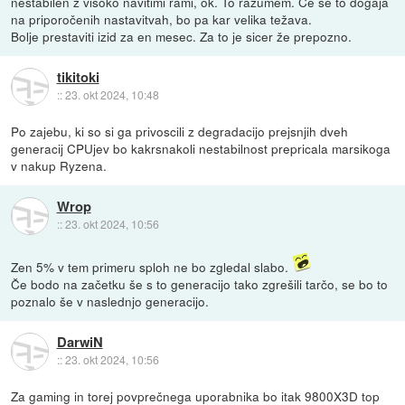
nestabilen z visoko navitimi rami, ok. To razumem. Če se to dogaja
na priporočenih nastavitvah, bo pa kar velika težava.
Bolje prestaviti izid za en mesec. Za to je sicer že prepozno.
tikitoki
::
23. okt 2024, 10:48
Po zajebu, ki so si ga privoscili z degradacijo prejsnjih dveh
generacij CPUjev bo kakrsnakoli nestabilnost prepricala marsikoga
v nakup Ryzena.
Wrop
::
23. okt 2024, 10:56
Zen 5% v tem primeru sploh ne bo zgledal slabo.
Če bodo na začetku še s to generacijo tako zgrešili tarčo, se bo to
poznalo še v naslednjo generacijo.
DarwiN
::
23. okt 2024, 10:56
Za gaming in torej povprečnega uporabnika bo itak 9800X3D top