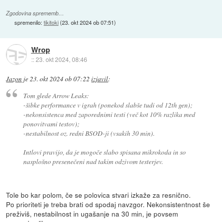
Zgodovina sprememb…
spremenilo:
tikitoki
(
23. okt 2024 ob 07:51
)
Wrop
::
23. okt 2024, 08:46
Jazon
je
23. okt 2024 ob 07:22
izjavil
:
Tom glede Arrow Leaks:
-šibke performance v igrah (ponekod slabše tudi od 12th gen);
-nekonsistenca med zaporednimi testi (več kot 10% razlika med
ponovitvami testov);
-nestabilnost oz. redni BSOD-ji (vsakih 30 min).
Intlovi pravijo, da je mogoče slabo spisana mikrokoda in so
nasplošno presenečeni nad takim odzivom testerjev.
Tole bo kar polom, če se polovica stvari izkaže za resnično.
Po prioriteti je treba brati od spodaj navzgor. Nekonsistentnost še
preživiš, nestabilnost in ugašanje na 30 min, je povsem