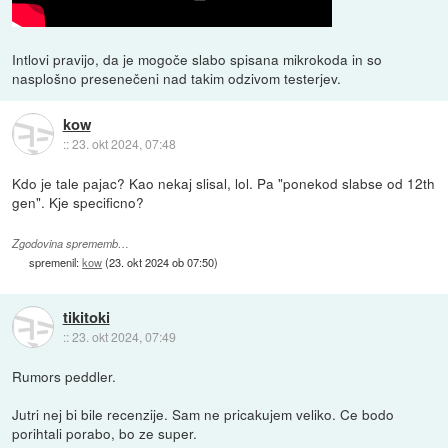
Intlovi pravijo, da je mogoče slabo spisana mikrokoda in so
nasplošno presenečeni nad takim odzivom testerjev.
kow
::
23. okt 2024, 07:48
Kdo je tale pajac? Kao nekaj slisal, lol. Pa "ponekod slabse od 12th
gen". Kje specificno?
Zgodovina sprememb…
spremenil:
kow
(
23. okt 2024 ob 07:50
)
tikitoki
::
23. okt 2024, 07:49
Rumors peddler.
Jutri nej bi bile recenzije. Sam ne pricakujem veliko. Ce bodo
porihtali porabo, bo ze super.