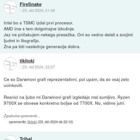
FireSnake
::
23. okt 2024, 21:48
Intel bo s TSMC izdal prvi procesor.
AMD ima s tem dolgotrajne izkušnje.
Jaz ne pričakujem nekega presežka. Oni so vedno delali s svojimi
ljudmi in litografijo.
Zna pa biti naslednja generacija dobra.
tikitoki
::
23. okt 2024, 22:07
Ce so Darwinovi grafi reprezentativni, pol upam, da so vsaj zelo
ucinkoviti.
Resnici na ljubo mi Darwinovi grafi izgledajo mal sumljivo. Ryzen
9700X se obnese konkretno boljse od 7700X. No, vidimo jutri.
Zgodovina sprememb…
spremenilo:
tikitoki
(
23. okt 2024 ob 22:10
)
Tribal