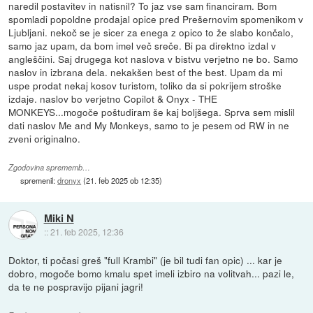
naredil postavitev in natisnil? To jaz vse sam financiram. Bom
spomladi popoldne prodajal opice pred Prešernovim spomenikom v
Ljubljani. nekoč se je sicer za enega z opico to že slabo končalo,
samo jaz upam, da bom imel več sreče. Bi pa direktno izdal v
angleščini. Saj drugega kot naslova v bistvu verjetno ne bo. Samo
naslov in izbrana dela. nekakšen best of the best. Upam da mi
uspe prodat nekaj kosov turistom, toliko da si pokrijem stroške
izdaje. naslov bo verjetno Copilot & Onyx - THE
MONKEYS...mogoče poštudiram še kaj boljšega. Sprva sem mislil
dati naslov Me and My Monkeys, samo to je pesem od RW in ne
zveni originalno.
Zgodovina sprememb…
spremenil:
dronyx
(
21. feb 2025 ob 12:35
)
Miki N
::
21. feb 2025, 12:36
Doktor, ti počasi greš "full Krambi" (je bil tudi fan opic) ... kar je
dobro, mogoče bomo kmalu spet imeli izbiro na volitvah... pazi le,
da te ne pospravijo pijani jagri!