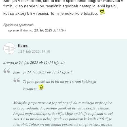
Sem pa v težki dilemi, kdo bi mene sploh lahko odigral? Ponavadi v
filmih, ki so narejeni po resničnih zgodbah nastopijo lepši igralci,
kot so akterji bili v resnici. To mi je nekoliko v tolažbo.
Zgodovina sprememb…
spremenil:
dronyx
(
24. feb 2025 ob 14:54
)
fikus_
::
24. feb 2025, 17:19
dronyx
je
24. feb 2025 ob 12:14
izjavil
:
fikus_
je
24. feb 2025 ob 11:31
izjavil
:
Ti prav prosiš, da bi bil na prvi strani kakšnega
časopisa.
Medijska prepoznavnost je prvi pogoj, da se začnejo moje opice
dobro prodajati. Jaz osebno zaenkrat ne vidim boljše reklame.
Ampak moje ambicije so še višje. Moje ambicije z opicami so cel
svet. Če tu prodam nekaj izvodov in pobašem kakšnih 100k €, je
to drobiž. Toliko pri nas mafija pokasira z eno provizijo, jaz sem