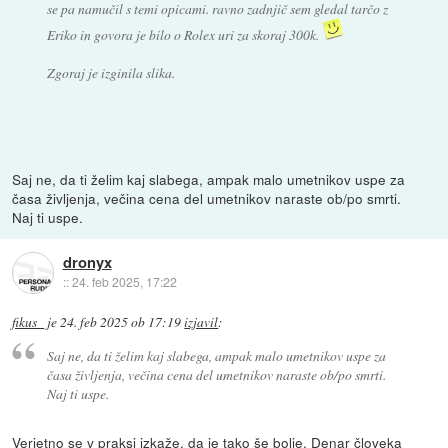
se pa namučil s temi opicami. ravno zadnjič sem gledal tarčo z
Eriko in govora je bilo o Rolex uri za skoraj 300k.
Zgoraj je izginila slika.
Saj ne, da ti želim kaj slabega, ampak malo umetnikov uspe za
časa življenja, večina cena del umetnikov naraste ob/po smrti.
Naj ti uspe.
dronyx
::
24. feb 2025, 17:22
fikus_
je
24. feb 2025 ob 17:19
izjavil
:
Saj ne, da ti želim kaj slabega, ampak malo umetnikov uspe za
časa življenja, večina cena del umetnikov naraste ob/po smrti.
Naj ti uspe.
Verjetno se v praksi izkaže, da je tako še bolje. Denar človeka