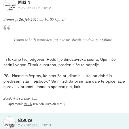
Miki N
::
26. feb 2025, 10:12
dronyx
je
26. feb 2025 ob 10:05
izjavil
:
Trump je boilj napreden. jaz sme pri slikah, on dela že AI filme.
In tukaj je tvoj odgovor. Reddit je dinozavrska scena. Ujemi še
zadnji vagon Tiktok ekspresa, preden ti še ta odpelje.
PS...Hmmmm čeprav, ko smo že pri dinotih ... kaj pa dobri in
predvsem stari Fejsbook? Se mi zdi da bi se tam dale te opice lažje
spraviti v promet. Jasno s spemanjem, itak.
Zgodovina sprememb…
spremenil:
Miki N
(
26. feb 2025 ob 10:13
)
dronyx
::
26. feb 2025, 10:13