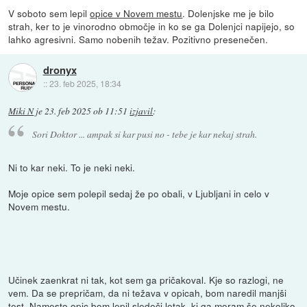
V soboto sem lepil
opice v Novem mestu
. Dolenjske me je bilo
strah, ker to je vinorodno območje in ko se ga Dolenjci napijejo, so
lahko agresivni. Samo nobenih težav. Pozitivno presenečen.
dronyx
::
23. feb 2025, 18:34
Miki N
je
23. feb 2025 ob 11:51
izjavil
:
Sori Doktor ... ampak si kar pusi no - tebe je kar nekaj strah.
Ni to kar neki. To je neki neki.
Moje opice sem polepil sedaj že po obali, v Ljubljani in celo v
Novem mestu.
Učinek zaenkrat ni tak, kot sem ga pričakoval. Kje so razlogi, ne
vem. Da se prepričam, da ni težava v opicah, bom naredil manjši
test. Namesto opic bom lepil sledeči letak, ki ga moram še nekoliko