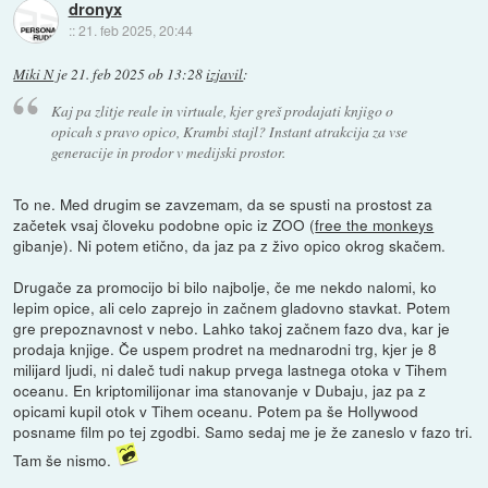
dronyx
::
21. feb 2025, 20:44
Miki N
je
21. feb 2025 ob 13:28
izjavil
:
Kaj pa zlitje reale in virtuale, kjer greš prodajati knjigo o
opicah s pravo opico, Krambi stajl? Instant atrakcija za vse
generacije in prodor v medijski prostor.
To ne. Med drugim se zavzemam, da se spusti na prostost za
začetek vsaj človeku podobne opic iz ZOO (
free the monkeys
gibanje). Ni potem etično, da jaz pa z živo opico okrog skačem.
Drugače za promocijo bi bilo najbolje, če me nekdo nalomi, ko
lepim opice, ali celo zaprejo in začnem gladovno stavkat. Potem
gre prepoznavnost v nebo. Lahko takoj začnem fazo dva, kar je
prodaja knjige. Če uspem prodret na mednarodni trg, kjer je 8
milijard ljudi, ni daleč tudi nakup prvega lastnega otoka v Tihem
oceanu. En kriptomilijonar ima stanovanje v Dubaju, jaz pa z
opicami kupil otok v Tihem oceanu. Potem pa še Hollywood
posname film po tej zgodbi. Samo sedaj me je že zaneslo v fazo tri.
Tam še nismo.