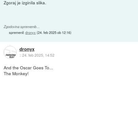
Zgoraj je izginila slika.
Zgodovina sprememb…
spremenil:
dronyx
(
24. feb 2025 ob 12:16
)
dronyx
::
24. feb 2025, 14:52
And the Oscar Goes To...
The Monkey!