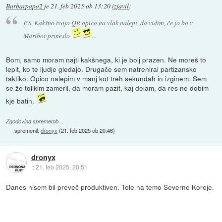
Barbarpapa2
je
21. feb 2025 ob 13:20
izjavil
:
P.S. Kakšno tvojo QR opico na vlak nalepi, da vidim, če jo bo v
Maribor prineslo
...
Bom, samo moram najti kakšnega, ki je bolj prazen. Ne moreš to
lepit, ko te ljudje gledajo. Drugače sem natreniral partizansko
taktiko. Opico nalepim v manj kot treh sekundah in izginem. Sem
se že tolikim zameril, da moram pazit, kaj delam, da res ne dobim
kje batin.
Zgodovina sprememb…
spremenil:
dronyx
(
21. feb 2025 ob 20:46
)
dronyx
::
21. feb 2025, 20:51
Danes nisem bil preveč produktiven. Tole na temo Severne Koreje.