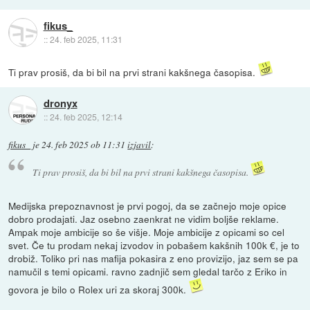
fikus_
::
24. feb 2025, 11:31
Ti prav prosiš, da bi bil na prvi strani kakšnega časopisa.
dronyx
::
24. feb 2025, 12:14
fikus_
je
24. feb 2025 ob 11:31
izjavil
:
Ti prav prosiš, da bi bil na prvi strani kakšnega časopisa.
Medijska prepoznavnost je prvi pogoj, da se začnejo moje opice
dobro prodajati. Jaz osebno zaenkrat ne vidim boljše reklame.
Ampak moje ambicije so še višje. Moje ambicije z opicami so cel
svet. Če tu prodam nekaj izvodov in pobašem kakšnih 100k €, je to
drobiž. Toliko pri nas mafija pokasira z eno provizijo, jaz sem se pa
namučil s temi opicami. ravno zadnjič sem gledal tarčo z Eriko in
govora je bilo o Rolex uri za skoraj 300k.