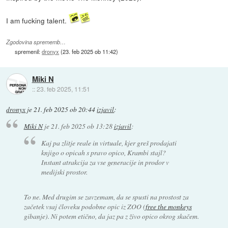
I am fucking talent.
Zgodovina sprememb…
spremenil:
dronyx
(
23. feb 2025 ob 11:42
)
Miki N
::
23. feb 2025, 11:51
dronyx
je
21. feb 2025 ob 20:44
izjavil
:
Miki N
je
21. feb 2025 ob 13:28
izjavil
:
Kaj pa zlitje reale in virtuale, kjer greš prodajati
knjigo o opicah s pravo opico, Krambi stajl?
Instant atrakcija za vse generacije in prodor v
medijski prostor.
To ne. Med drugim se zavzemam, da se spusti na prostost za
začetek vsaj človeku podobne opic iz ZOO (
free the monkeys
gibanje). Ni potem etično, da jaz pa z živo opico okrog skačem.