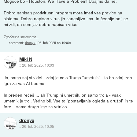
Mogoče bo - Houston, We Have a Problem! Upajmo da ne.
Dobro napisan protivirusni program mora imeti vse pravice na
sistemu. Dobro napisan virus jih zanesljivo ima. In čedalje bolj se
mi zdi, da sem jaz dobro napisan vrius.
Zgodovina sprememb…
spremenil:
dronyx
(
26. feb 2025 ob 10:00
)
Miki N
::
26. feb 2025, 10:03
Ja, samo saj si videl - zdaj je celo Trump "umetnik" - to bo zdaj trda
igra za vas AI boeme!
In preden rečeš ... ah Trump ni umetnik, on samo trola - vsak
umetnik je trol. Vedno bil. Vse to "postavljanje ogledala družbi" in te
fore... samo drugo ime za vrtnico.
dronyx
::
26. feb 2025, 10:05