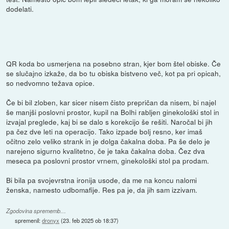
dodelati.
QR koda bo usmerjena na posebno stran, kjer bom štel obiske. Če
se slučajno izkaže, da bo tu obiska bistveno več, kot pa pri opicah,
so nedvomno težava opice.
Če bi bil zloben, kar sicer nisem čisto prepričan da nisem, bi najel
še manjši poslovni prostor, kupil na Bolhi rabljen ginekološki stol in
izvajal preglede, kaj bi se dalo s korekcijo še rešiti. Naročal bi jih
pa čez dve leti na operacijo. Tako izpade bolj resno, ker imaš
očitno zelo veliko strank in je dolga čakalna doba. Pa še delo je
narejeno sigurno kvalitetno, če je taka čakalna doba. Čez dva
meseca pa poslovni prostor vrnem, ginekološki stol pa prodam.
Bi bila pa svojevrstna ironija usode, da me na koncu nalomi
ženska, namesto udbomafije. Res pa je, da jih sam izzivam.
Zgodovina sprememb…
spremenil:
dronyx
(
23. feb 2025 ob 18:37
)