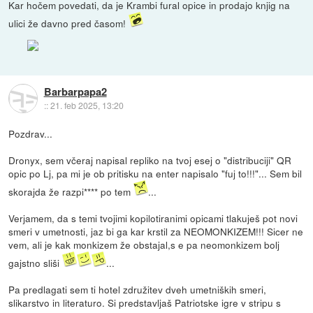
Kar hočem povedati, da je Krambi fural opice in prodajo knjig na
ulici že davno pred časom!
Barbarpapa2
::
21. feb 2025, 13:20
Pozdrav...
Dronyx, sem včeraj napisal repliko na tvoj esej o "distribuciji" QR
opic po Lj, pa mi je ob pritisku na enter napisalo "fuj to!!!"... Sem bil
skorajda že razpi**** po tem
...
Verjamem, da s temi tvojimi kopilotiranimi opicami tlakuješ pot novi
smeri v umetnosti, jaz bi ga kar krstil za NEOMONKIZEM!!! Sicer ne
vem, ali je kak monkizem že obstajal,s e pa neomonkizem bolj
gajstno sliši
...
Pa predlagati sem ti hotel združitev dveh umetniških smeri,
slikarstvo in literaturo. Si predstavljaš Patriotske igre v stripu s