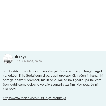
dronyx
::
26. feb 2025, 09:50
Jaz Reddit do sedaj nisem uporabljal, razne če me je Google vrgel
na kakšen link. Sedaj sem si pa odprl uporabniški račun in kanal, ki
sem ga posvetil promociji mojih opic. Kaj se bo zgodilo, pa ne vem.
Sem dobil samo delovno verzijo scenarija za film, kjer tega še ni
bilo notri.
https://www.reddit.com/r/DrOnyx_Monkeys