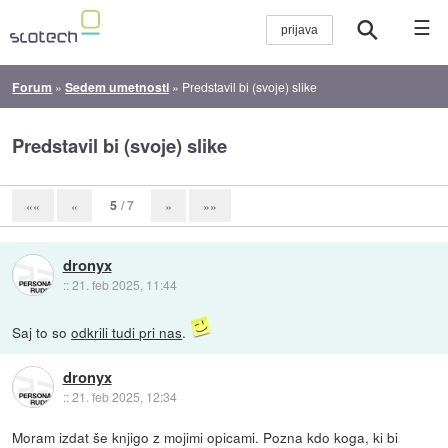
☰
Forum
»
Sedem umetnosti
»
Predstavil bi (svoje) slike
Predstavil bi (svoje) slike
5
/ 7
««
«
»
»»
dronyx
::
21. feb 2025, 11:44
Saj to so
odkrili tudi pri nas
.
dronyx
::
21. feb 2025, 12:34
Moram izdat še knjigo z mojimi opicami. Pozna kdo koga, ki bi