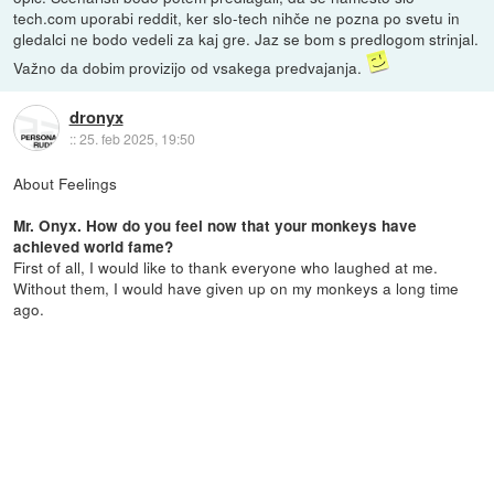
tech.com uporabi reddit, ker slo-tech nihče ne pozna po svetu in
gledalci ne bodo vedeli za kaj gre. Jaz se bom s predlogom strinjal.
Važno da dobim provizijo od vsakega predvajanja.
dronyx
::
25. feb 2025, 19:50
About Feelings
Mr. Onyx. How do you feel now that your monkeys have
achieved world fame?
First of all, I would like to thank everyone who laughed at me.
Without them, I would have given up on my monkeys a long time
ago.