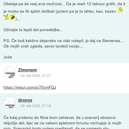
Obstaja pa še vsaj ena možnost... Da je vseh 12 takooo grdih, da ti
je mrzko se lih sploh dotikati (potem pa je to lahko, kao, kazen
)...
Uživajte ta lepši del ponedeljka...
P.S. Če boš kakšno dejansko na vlak nalepil, jo daj na Siemensa...
Ob mojih urah zgleda, samo tardeči vozijo...
Jože
Zimonem
::
24. feb 2025, 21:21
https://imgur.com/a/70cmFQJ
dronyx
::
25. feb 2025, 07:10
Če kdaj pridemo do filma bom zahteval, da v scenarij obvezno
vključijo del, kjer se na nekem spletnem forumu norčujejo iz mojih
opic. Scenaristi bodo potem predlagali, da se namesto slo-