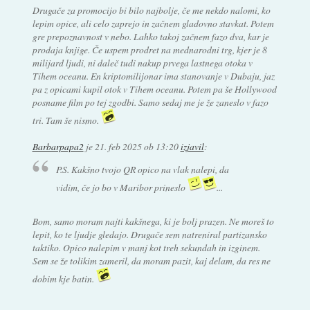
Drugače za promocijo bi bilo najbolje, če me nekdo nalomi, ko
lepim opice, ali celo zaprejo in začnem gladovno stavkat. Potem
gre prepoznavnost v nebo. Lahko takoj začnem fazo dva, kar je
prodaja knjige. Če uspem prodret na mednarodni trg, kjer je 8
milijard ljudi, ni daleč tudi nakup prvega lastnega otoka v
Tihem oceanu. En kriptomilijonar ima stanovanje v Dubaju, jaz
pa z opicami kupil otok v Tihem oceanu. Potem pa še Hollywood
posname film po tej zgodbi. Samo sedaj me je že zaneslo v fazo
tri. Tam še nismo.
Barbarpapa2
je
21. feb 2025 ob 13:20
izjavil
:
P.S. Kakšno tvojo QR opico na vlak nalepi, da
vidim, če jo bo v Maribor prineslo
...
Bom, samo moram najti kakšnega, ki je bolj prazen. Ne moreš to
lepit, ko te ljudje gledajo. Drugače sem natreniral partizansko
taktiko. Opico nalepim v manj kot treh sekundah in izginem.
Sem se že tolikim zameril, da moram pazit, kaj delam, da res ne
dobim kje batin.