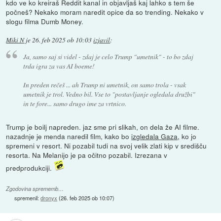
kdo ve ko kreiraš Reddit kanal in objavljaš kaj lahko s tem še
počneš? Nekako moram naredit opice da so trending. Nekako v
slogu filma Dumb Money.
Miki N
je
26. feb 2025 ob 10:03
izjavil
:
Ja, samo saj si videl - zdaj je celo Trump "umetnik" - to bo zdaj
trda igra za vas AI boeme!
In preden rečeš ... ah Trump ni umetnik, on samo trola - vsak
umetnik je trol. Vedno bil. Vse to "postavljanje ogledala družbi"
in te fore... samo drugo ime za vrtnico.
Trump je boilj napreden. jaz sme pri slikah, on dela že AI filme.
nazadnje je menda naredil film, kako bo
izgledala Gaza
, ko jo
spremeni v resort. Ni pozabil tudi na svoj velik zlati kip v središču
resorta. Na Melanijo je pa očitno pozabil. Izrezana v
predprodukciji.
Zgodovina sprememb…
spremenil:
dronyx
(
26. feb 2025 ob 10:07
)