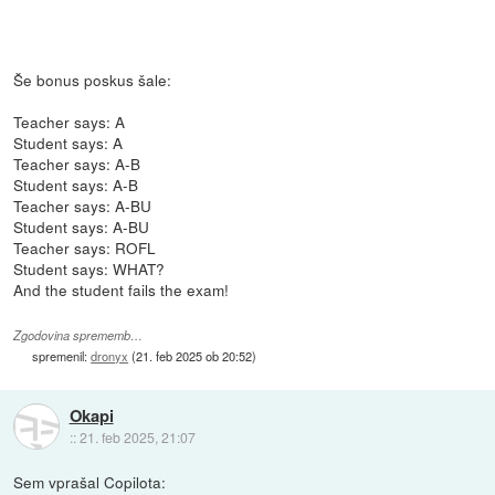
Še bonus poskus šale:
Teacher says: A
Student says: A
Teacher says: A-B
Student says: A-B
Teacher says: A-BU
Student says: A-BU
Teacher says: ROFL
Student says: WHAT?
And the student fails the exam!
Zgodovina sprememb…
spremenil:
dronyx
(
21. feb 2025 ob 20:52
)
Okapi
::
21. feb 2025, 21:07
Sem vprašal Copilota: