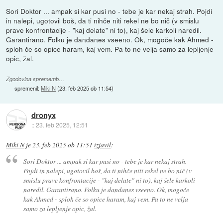
Sori Doktor ... ampak si kar pusi no - tebe je kar nekaj strah. Pojdi
in nalepi, ugotovil boš, da ti nihče niti rekel ne bo nič (v smislu
prave konfrontacije - "kaj delate" ni to), kaj šele karkoli naredil.
Garantirano. Folku je dandanes vseeno. Ok, mogoče kak Ahmed -
sploh če so opice haram, kaj vem. Pa to ne velja samo za lepljenje
opic, žal.
Zgodovina sprememb…
spremenil:
Miki N
(
23. feb 2025 ob 11:54
)
dronyx
::
23. feb 2025, 12:51
Miki N
je
23. feb 2025 ob 11:51
izjavil
:
Sori Doktor ... ampak si kar pusi no - tebe je kar nekaj strah.
Pojdi in nalepi, ugotovil boš, da ti nihče niti rekel ne bo nič (v
smislu prave konfrontacije - "kaj delate" ni to), kaj šele karkoli
naredil. Garantirano. Folku je dandanes vseeno. Ok, mogoče
kak Ahmed - sploh če so opice haram, kaj vem. Pa to ne velja
samo za lepljenje opic, žal.