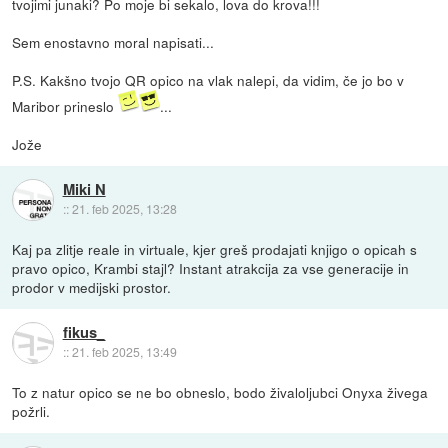
tvojimi junaki? Po moje bi sekalo, lova do krova!!!
Sem enostavno moral napisati...
P.S. Kakšno tvojo QR opico na vlak nalepi, da vidim, če jo bo v
Maribor prineslo
...
Jože
Miki N
::
21. feb 2025, 13:28
Kaj pa zlitje reale in virtuale, kjer greš prodajati knjigo o opicah s
pravo opico, Krambi stajl? Instant atrakcija za vse generacije in
prodor v medijski prostor.
fikus_
::
21. feb 2025, 13:49
To z natur opico se ne bo obneslo, bodo živaloljubci Onyxa živega
požrli.