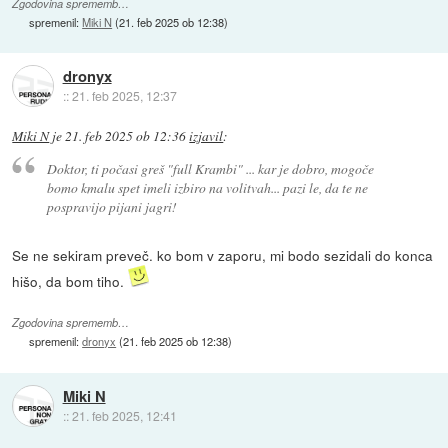
Zgodovina sprememb…
spremenil:
Miki N
(
21. feb 2025 ob 12:38
)
dronyx
::
21. feb 2025, 12:37
Miki N
je
21. feb 2025 ob 12:36
izjavil
:
Doktor, ti počasi greš "full Krambi" ... kar je dobro, mogoče
bomo kmalu spet imeli izbiro na volitvah... pazi le, da te ne
pospravijo pijani jagri!
Se ne sekiram preveč. ko bom v zaporu, mi bodo sezidali do konca
hišo, da bom tiho.
Zgodovina sprememb…
spremenil:
dronyx
(
21. feb 2025 ob 12:38
)
Miki N
::
21. feb 2025, 12:41