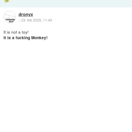
dronyx
::
23. feb 2025, 11:40
It is not a toy!
It is a fucking Monkey!