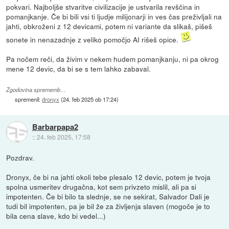
pokvari. Najboljše stvaritve civilizacije je ustvarila revščina in
pomanjkanje. Če bi bili vsi ti ljudje milijonarji in ves čas preživljali na
jahti, obkroženi z 12 devicami, potem ni variante da slikaš, pišeš
sonete in nenazadnje z veliko pomočjo AI rišeš opice.
Pa nočem reči, da živim v nekem hudem pomanjkanju, ni pa okrog
mene 12 devic, da bi se s tem lahko zabaval.
Zgodovina sprememb…
spremenil:
dronyx
(
24. feb 2025 ob 17:24
)
Barbarpapa2
::
24. feb 2025, 17:58
Pozdrav.
Dronyx, če bi na jahti okoli tebe plesalo 12 devic, potem je tvoja
spolna usmeritev drugačna, kot sem privzeto mislil, ali pa si
impotenten. Če bi bilo ta slednje, se ne sekirat, Salvador Dali je
tudi bil impotenten, pa je bil že za življenja slaven (mogoče je to
bila cena slave, kdo bi vedel...)