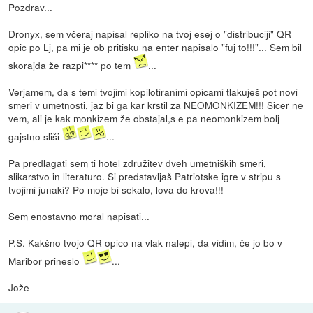
Pozdrav...
Dronyx, sem včeraj napisal repliko na tvoj esej o "distribuciji" QR
opic po Lj, pa mi je ob pritisku na enter napisalo "fuj to!!!"... Sem bil
skorajda že razpi**** po tem
...
Verjamem, da s temi tvojimi kopilotiranimi opicami tlakuješ pot novi
smeri v umetnosti, jaz bi ga kar krstil za NEOMONKIZEM!!! Sicer ne
vem, ali je kak monkizem že obstajal,s e pa neomonkizem bolj
gajstno sliši
...
Pa predlagati sem ti hotel združitev dveh umetniških smeri,
slikarstvo in literaturo. Si predstavljaš Patriotske igre v stripu s
tvojimi junaki? Po moje bi sekalo, lova do krova!!!
Sem enostavno moral napisati...
P.S. Kakšno tvojo QR opico na vlak nalepi, da vidim, če jo bo v
Maribor prineslo
...
Jože