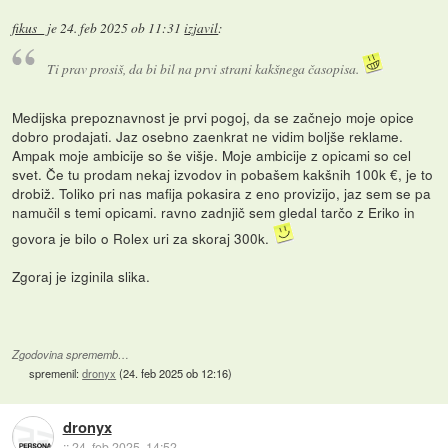
fikus_
je
24. feb 2025 ob 11:31
izjavil
:
Ti prav prosiš, da bi bil na prvi strani kakšnega časopisa.
Medijska prepoznavnost je prvi pogoj, da se začnejo moje opice
dobro prodajati. Jaz osebno zaenkrat ne vidim boljše reklame.
Ampak moje ambicije so še višje. Moje ambicije z opicami so cel
svet. Če tu prodam nekaj izvodov in pobašem kakšnih 100k €, je to
drobiž. Toliko pri nas mafija pokasira z eno provizijo, jaz sem se pa
namučil s temi opicami. ravno zadnjič sem gledal tarčo z Eriko in
govora je bilo o Rolex uri za skoraj 300k.
Zgoraj je izginila slika.
Zgodovina sprememb…
spremenil:
dronyx
(
24. feb 2025 ob 12:16
)
dronyx
::
24. feb 2025, 14:52