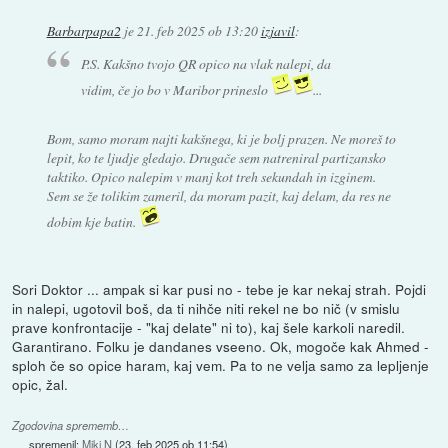
Barbarpapa2
je
21. feb 2025 ob 13:20
izjavil
:
P.S. Kakšno tvojo QR opico na vlak nalepi, da
vidim, če jo bo v Maribor prineslo
...
Bom, samo moram najti kakšnega, ki je bolj prazen. Ne moreš to
lepit, ko te ljudje gledajo. Drugače sem natreniral partizansko
taktiko. Opico nalepim v manj kot treh sekundah in izginem.
Sem se že tolikim zameril, da moram pazit, kaj delam, da res ne
dobim kje batin.
Sori Doktor ... ampak si kar pusi no - tebe je kar nekaj strah. Pojdi
in nalepi, ugotovil boš, da ti nihče niti rekel ne bo nič (v smislu
prave konfrontacije - "kaj delate" ni to), kaj šele karkoli naredil.
Garantirano. Folku je dandanes vseeno. Ok, mogoče kak Ahmed -
sploh če so opice haram, kaj vem. Pa to ne velja samo za lepljenje
opic, žal.
Zgodovina sprememb…
spremenil:
Miki N
(
23. feb 2025 ob 11:54
)