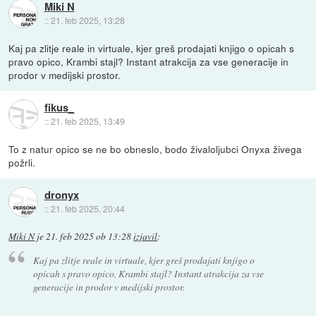
Miki N
::
21. feb 2025, 13:28
Kaj pa zlitje reale in virtuale, kjer greš prodajati knjigo o opicah s
pravo opico, Krambi stajl? Instant atrakcija za vse generacije in
prodor v medijski prostor.
fikus_
::
21. feb 2025, 13:49
To z natur opico se ne bo obneslo, bodo živaloljubci Onyxa živega
požrli.
dronyx
::
21. feb 2025, 20:44
Miki N
je
21. feb 2025 ob 13:28
izjavil
:
Kaj pa zlitje reale in virtuale, kjer greš prodajati knjigo o
opicah s pravo opico, Krambi stajl? Instant atrakcija za vse
generacije in prodor v medijski prostor.