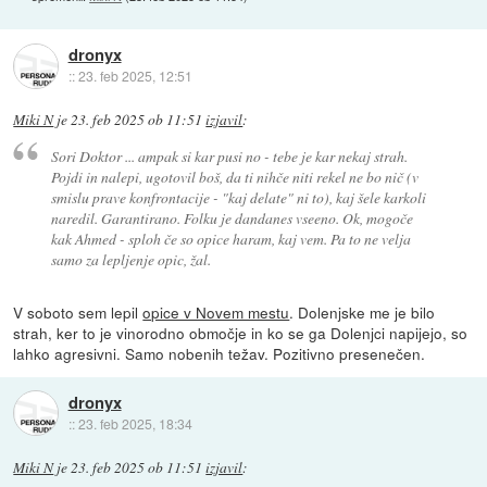
dronyx
::
23. feb 2025, 12:51
Miki N
je
23. feb 2025 ob 11:51
izjavil
:
Sori Doktor ... ampak si kar pusi no - tebe je kar nekaj strah.
Pojdi in nalepi, ugotovil boš, da ti nihče niti rekel ne bo nič (v
smislu prave konfrontacije - "kaj delate" ni to), kaj šele karkoli
naredil. Garantirano. Folku je dandanes vseeno. Ok, mogoče
kak Ahmed - sploh če so opice haram, kaj vem. Pa to ne velja
samo za lepljenje opic, žal.
V soboto sem lepil
opice v Novem mestu
. Dolenjske me je bilo
strah, ker to je vinorodno območje in ko se ga Dolenjci napijejo, so
lahko agresivni. Samo nobenih težav. Pozitivno presenečen.
dronyx
::
23. feb 2025, 18:34
Miki N
je
23. feb 2025 ob 11:51
izjavil
: