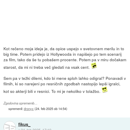
Kot rečeno moja ideja je, da opice uspejo v svetovnem merilu in to
big time. Potem pridejo iz Hollywooda in napišejo po tem scenarij
za film, tako da še tu pobašem procente. Potem pa v miru dočakam
starost, da mi ni treba več gledati na vsak cent.
Sem pa v težki dilemi, kdo bi mene sploh lahko odigral? Ponavadi v
filmih, ki so narejeni po resničnih zgodbah nastopijo lepši igralci,
kot so akterji bili v resnici. To mi je nekoliko v tolažbo.
Zgodovina sprememb…
spremenil:
dronyx
(
24. feb 2025 ob 14:54
)
fikus_
::
24. feb 2025, 17:19