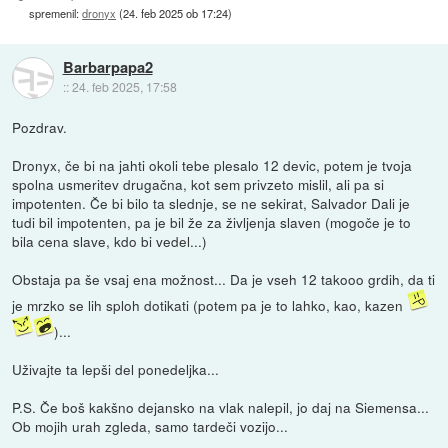
spremenil:
dronyx
(
24. feb 2025 ob 17:24
)
Barbarpapa2
::
24. feb 2025, 17:58
Pozdrav.
Dronyx, če bi na jahti okoli tebe plesalo 12 devic, potem je tvoja
spolna usmeritev drugačna, kot sem privzeto mislil, ali pa si
impotenten. Če bi bilo ta slednje, se ne sekirat, Salvador Dali je
tudi bil impotenten, pa je bil že za življenja slaven (mogoče je to
bila cena slave, kdo bi vedel...)
Obstaja pa še vsaj ena možnost... Da je vseh 12 takooo grdih, da ti
je mrzko se lih sploh dotikati (potem pa je to lahko, kao, kazen
)...
Uživajte ta lepši del ponedeljka...
P.S. Če boš kakšno dejansko na vlak nalepil, jo daj na Siemensa...
Ob mojih urah zgleda, samo tardeči vozijo...