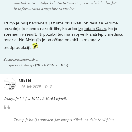
umetnik je trol. Vedno bil. Vse to "postavljanje ogledala družbi"
in te fore... samo drugo ime za vrtnico.
Trump je boilj napreden. jaz sme pri slikah, on dela že AI filme.
nazadnje je menda naredil film, kako bo
izgledala Gaza
, ko jo
spremeni v resort. Ni pozabil tudi na svoj velik zlati kip v središču
resorta. Na Melanijo je pa očitno pozabil. Izrezana v
predprodukciji.
Zgodovina sprememb…
spremenil:
dronyx
(
26. feb 2025 ob 10:07
)
Miki N
::
26. feb 2025, 10:12
dronyx
je
26. feb 2025 ob 10:05
izjavil
:
Trump je boilj napreden. jaz sme pri slikah, on dela že AI filme.