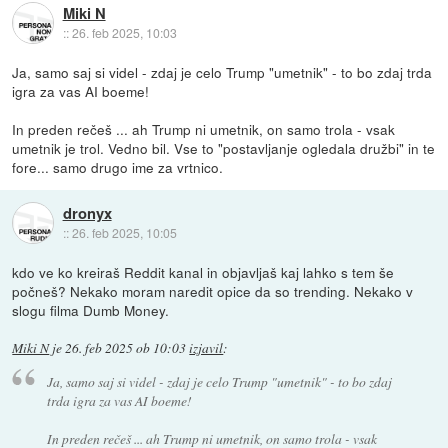
Miki N
::
26. feb 2025, 10:03
Ja, samo saj si videl - zdaj je celo Trump "umetnik" - to bo zdaj trda
igra za vas AI boeme!
In preden rečeš ... ah Trump ni umetnik, on samo trola - vsak
umetnik je trol. Vedno bil. Vse to "postavljanje ogledala družbi" in te
fore... samo drugo ime za vrtnico.
dronyx
::
26. feb 2025, 10:05
kdo ve ko kreiraš Reddit kanal in objavljaš kaj lahko s tem še
počneš? Nekako moram naredit opice da so trending. Nekako v
slogu filma Dumb Money.
Miki N
je
26. feb 2025 ob 10:03
izjavil
:
Ja, samo saj si videl - zdaj je celo Trump "umetnik" - to bo zdaj
trda igra za vas AI boeme!
In preden rečeš ... ah Trump ni umetnik, on samo trola - vsak