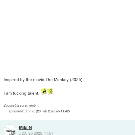
Inspired by the movie The Monkey (2025).
I am fucking talent.
Zgodovina sprememb…
spremenil:
dronyx
(
23. feb 2025 ob 11:42
)
Miki N
::
23. feb 2025, 11:51