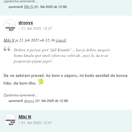
Zgodovina sprememb…
spremenil:
Miki N
(
21. feb 2025 ob 12:38
)
dronyx
::
21. feb 2025, 12:37
Miki N
je
21. feb 2025 ob 12:36
izjavil
:
Doktor, ti počasi greš "full Krambi" ... kar je dobro, mogoče
bomo kmalu spet imeli izbiro na volitvah... pazi le, da te ne
pospravijo pijani jagri!
Se ne sekiram preveč. ko bom v zaporu, mi bodo sezidali do konca
hišo, da bom tiho.
Zgodovina sprememb…
spremenil:
dronyx
(
21. feb 2025 ob 12:38
)
Miki N
::
21. feb 2025, 12:41