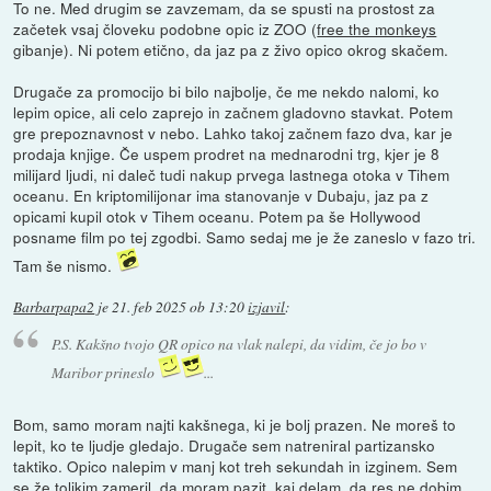
To ne. Med drugim se zavzemam, da se spusti na prostost za
začetek vsaj človeku podobne opic iz ZOO (
free the monkeys
gibanje). Ni potem etično, da jaz pa z živo opico okrog skačem.
Drugače za promocijo bi bilo najbolje, če me nekdo nalomi, ko
lepim opice, ali celo zaprejo in začnem gladovno stavkat. Potem
gre prepoznavnost v nebo. Lahko takoj začnem fazo dva, kar je
prodaja knjige. Če uspem prodret na mednarodni trg, kjer je 8
milijard ljudi, ni daleč tudi nakup prvega lastnega otoka v Tihem
oceanu. En kriptomilijonar ima stanovanje v Dubaju, jaz pa z
opicami kupil otok v Tihem oceanu. Potem pa še Hollywood
posname film po tej zgodbi. Samo sedaj me je že zaneslo v fazo tri.
Tam še nismo.
Barbarpapa2
je
21. feb 2025 ob 13:20
izjavil
:
P.S. Kakšno tvojo QR opico na vlak nalepi, da vidim, če jo bo v
Maribor prineslo
...
Bom, samo moram najti kakšnega, ki je bolj prazen. Ne moreš to
lepit, ko te ljudje gledajo. Drugače sem natreniral partizansko
taktiko. Opico nalepim v manj kot treh sekundah in izginem. Sem
se že tolikim zameril, da moram pazit, kaj delam, da res ne dobim