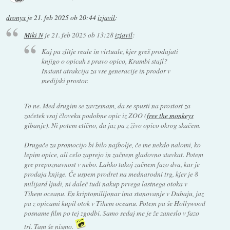
dronyx
je
21. feb 2025 ob 20:44
izjavil
:
Miki N
je
21. feb 2025 ob 13:28
izjavil
:
Kaj pa zlitje reale in virtuale, kjer greš prodajati
knjigo o opicah s pravo opico, Krambi stajl?
Instant atrakcija za vse generacije in prodor v
medijski prostor.
To ne. Med drugim se zavzemam, da se spusti na prostost za
začetek vsaj človeku podobne opic iz ZOO (
free the monkeys
gibanje). Ni potem etično, da jaz pa z živo opico okrog skačem.
Drugače za promocijo bi bilo najbolje, če me nekdo nalomi, ko
lepim opice, ali celo zaprejo in začnem gladovno stavkat. Potem
gre prepoznavnost v nebo. Lahko takoj začnem fazo dva, kar je
prodaja knjige. Če uspem prodret na mednarodni trg, kjer je 8
milijard ljudi, ni daleč tudi nakup prvega lastnega otoka v
Tihem oceanu. En kriptomilijonar ima stanovanje v Dubaju, jaz
pa z opicami kupil otok v Tihem oceanu. Potem pa še Hollywood
posname film po tej zgodbi. Samo sedaj me je že zaneslo v fazo
tri. Tam še nismo.