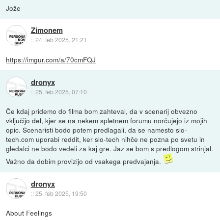
Jože
Zimonem
::
24. feb 2025, 21:21
https://imgur.com/a/70cmFQJ
dronyx
::
25. feb 2025, 07:10
Če kdaj pridemo do filma bom zahteval, da v scenarij obvezno
vključijo del, kjer se na nekem spletnem forumu norčujejo iz mojih
opic. Scenaristi bodo potem predlagali, da se namesto slo-
tech.com uporabi reddit, ker slo-tech nihče ne pozna po svetu in
gledalci ne bodo vedeli za kaj gre. Jaz se bom s predlogom strinjal.
Važno da dobim provizijo od vsakega predvajanja.
dronyx
::
25. feb 2025, 19:50
About Feelings