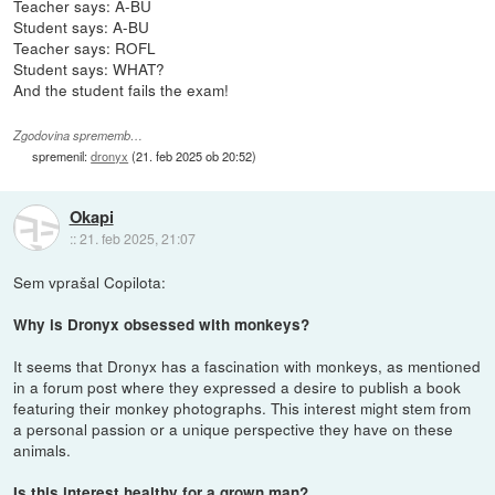
Teacher says: A-BU
Student says: A-BU
Teacher says: ROFL
Student says: WHAT?
And the student fails the exam!
Zgodovina sprememb…
spremenil:
dronyx
(
21. feb 2025 ob 20:52
)
Okapi
::
21. feb 2025, 21:07
Sem vprašal Copilota:
Why is Dronyx obsessed with monkeys?
It seems that Dronyx has a fascination with monkeys, as mentioned
in a forum post where they expressed a desire to publish a book
featuring their monkey photographs. This interest might stem from
a personal passion or a unique perspective they have on these
animals.
Is this interest healthy for a grown man?