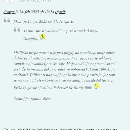
dronyx
je
24. feb 2025 ob 12:14
izjavil
:
fikus_
je
24. feb 2025 ob 11:31
izjavil
:
Ti prav prosiš, da bi bil na prvi strani kakšnega
časopisa.
Medijska prepoznavnost je prvi pogoj, da se začnejo moje opice
dobro prodajati. Jaz osebno zaenkrat ne vidim boljše reklame.
Ampak moje ambicije so še višje. Moje ambicije z opicami so cel
svet. Če tu prodam nekaj izvodov in pobašem kakšnih 100k €, je
to drobiž. Toliko pri nas mafija pokasira z eno provizijo, jaz sem
se pa namučil s temi opicami. ravno zadnjič sem gledal tarčo z
Eriko in govora je bilo o Rolex uri za skoraj 300k.
Zgoraj je izginila slika.
Saj ne, da ti želim kaj slabega, ampak malo umetnikov uspe za