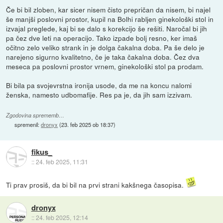
Če bi bil zloben, kar sicer nisem čisto prepričan da nisem, bi najel
še manjši poslovni prostor, kupil na Bolhi rabljen ginekološki stol in
izvajal preglede, kaj bi se dalo s korekcijo še rešiti. Naročal bi jih
pa čez dve leti na operacijo. Tako izpade bolj resno, ker imaš
očitno zelo veliko strank in je dolga čakalna doba. Pa še delo je
narejeno sigurno kvalitetno, če je taka čakalna doba. Čez dva
meseca pa poslovni prostor vrnem, ginekološki stol pa prodam.
Bi bila pa svojevrstna ironija usode, da me na koncu nalomi
ženska, namesto udbomafije. Res pa je, da jih sam izzivam.
Zgodovina sprememb…
spremenil:
dronyx
(
23. feb 2025 ob 18:37
)
fikus_
::
24. feb 2025, 11:31
Ti prav prosiš, da bi bil na prvi strani kakšnega časopisa.
dronyx
::
24. feb 2025, 12:14