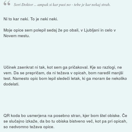
Sori Doktor ... ampak si kar pusi no - tebe je kar nekaj strah.
Ni to kar neki. To je neki neki.
Moje opice sem polepil sedaj že po obali, v Ljubljani in celo v
Novem mestu.
Učinek zaenkrat ni tak, kot sem ga pričakoval. Kje so razlogi, ne
vem. Da se prepričam, da ni težava v opicah, bom naredil manjši
test. Namesto opic bom lepil sledeči letak, ki ga moram še nekoliko
dodelati.
QR koda bo usmerjena na posebno stran, kjer bom štel obiske. Če
se slučajno izkaže, da bo tu obiska bistveno več, kot pa pri opicah,
so nedvomno težava opice.