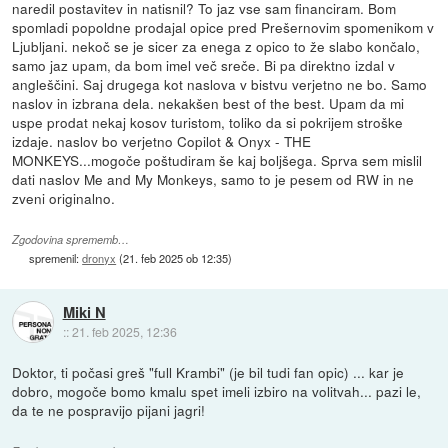
naredil postavitev in natisnil? To jaz vse sam financiram. Bom
spomladi popoldne prodajal opice pred Prešernovim spomenikom v
Ljubljani. nekoč se je sicer za enega z opico to že slabo končalo,
samo jaz upam, da bom imel več sreče. Bi pa direktno izdal v
angleščini. Saj drugega kot naslova v bistvu verjetno ne bo. Samo
naslov in izbrana dela. nekakšen best of the best. Upam da mi
uspe prodat nekaj kosov turistom, toliko da si pokrijem stroške
izdaje. naslov bo verjetno Copilot & Onyx - THE
MONKEYS...mogoče poštudiram še kaj boljšega. Sprva sem mislil
dati naslov Me and My Monkeys, samo to je pesem od RW in ne
zveni originalno.
Zgodovina sprememb…
spremenil:
dronyx
(
21. feb 2025 ob 12:35
)
Miki N
::
21. feb 2025, 12:36
Doktor, ti počasi greš "full Krambi" (je bil tudi fan opic) ... kar je
dobro, mogoče bomo kmalu spet imeli izbiro na volitvah... pazi le,
da te ne pospravijo pijani jagri!