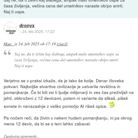
časa življenja, večina cena del umetnikov naraste ob/po smrti.
Naj ti uspe.
dronyx
::
24. feb 2025, 17:22
fikus_
je
24. feb 2025 ob 17:19
izjavil
:
Saj ne, da ti želim kaj slabega, ampak malo umetnikov uspe za
časa življenja, večina cena del umetnikov naraste ob/po smrti.
Naj ti uspe.
Verjetno se v praksi izkaže, da je tako še bolje. Denar človeka
pokvari. Najboljše stvaritve civilizacije je ustvarila revščina in
pomanjkanje. Če bi bili vsi ti ljudje milijonarji in ves čas preživljali na
jahti, obkroženi z 12 devicami, potem ni variante da slikaš, pišeš
sonete in nenazadnje z veliko pomočjo AI rišeš opice.
Pa nočem reči, da živim v nekem hudem pomanjkanju, ni pa okrog
mene 12 devic, da bi se s tem lahko zabaval.
Zgodovina sprememb…