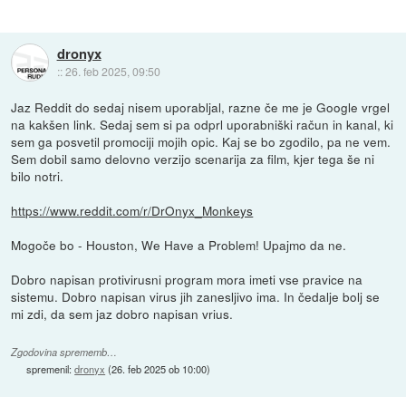
dronyx
::
26. feb 2025, 09:50
Jaz Reddit do sedaj nisem uporabljal, razne če me je Google vrgel
na kakšen link. Sedaj sem si pa odprl uporabniški račun in kanal, ki
sem ga posvetil promociji mojih opic. Kaj se bo zgodilo, pa ne vem.
Sem dobil samo delovno verzijo scenarija za film, kjer tega še ni
bilo notri.
https://www.reddit.com/r/DrOnyx_Monkeys
Mogoče bo - Houston, We Have a Problem! Upajmo da ne.
Dobro napisan protivirusni program mora imeti vse pravice na
sistemu. Dobro napisan virus jih zanesljivo ima. In čedalje bolj se
mi zdi, da sem jaz dobro napisan vrius.
Zgodovina sprememb…
spremenil:
dronyx
(
26. feb 2025 ob 10:00
)