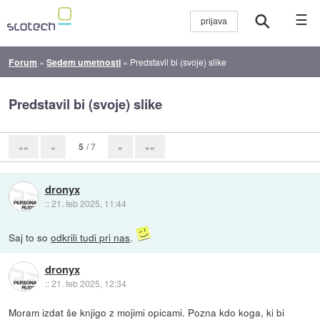
☰
Forum
»
Sedem umetnosti
»
Predstavil bi (svoje) slike
Predstavil bi (svoje) slike
5
/ 7
««
«
»
»»
dronyx
::
21. feb 2025, 11:44
Saj to so
odkrili tudi pri nas
.
dronyx
::
21. feb 2025, 12:34
Moram izdat še knjigo z mojimi opicami. Pozna kdo koga, ki bi