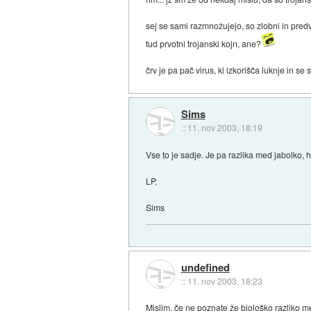
sej se sami razmnožujejo, so zlobni in predvse
tud prvotni trojanski kojn, ane?
črv je pa pač virus, ki izkorišča luknje in se 
Sims
::
11. nov 2003, 18:19
Vse to je sadje. Je pa razlika med jabolko, hr
LP,
Sims
undefined
::
11. nov 2003, 18:23
Mislim, če ne poznate že biološko razliko m