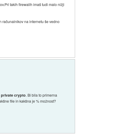
.Pri takih firewalih imaš tudi malo nižji
ih računalnikov na internetu še vedno
 private crypto
. Bi bila to primerna
takšne file in kakšna je % možnost?