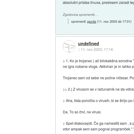
absolutni pristas linuxa, predvsem zaradi teg
Zgodovina sprememb…
spremenil:
gazda
(
11. nov 2003 ob 17:01
)
undefined
::
11. nov 2003, 17:16
> 1. Ko je trojanec ( ali bilokakšna sorodn
ne igra nobene vloge. Aktiviran je in lahko 
Trojanec sam od sebe ne počne ničesar. Pogle
>> 2.) Z virusom se v računalnik ne da vdira
> Aha, tista poročila o virusih, ki se širijo
Da. To so črvi, ne virusi.
> Spet dlakocepiš. Če ga namestiš sam , a pot
vdor ampak sem sam pognal programček."