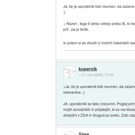
Ja, če je uporabnik tolk neumen, da zažene v
;)
> Razen , tega ti lahko vdrejo preko IE, ki
prit , pa je fertik.
In potem si se zbudil iz mokrih hekerskih sa
kopernik
::
11. nov 2003, 17:41
>Ja, če je uporabnik tolk neumen, da zažene 
relevantne. ;)
JA, uporabniki so tako (ne)umni. Poglej prim
mojih sorodnikih in prijateljih, ki so me klic
dolarjih) v ZDA in drugod po svetu. Zato za
Sims