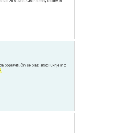
delaš za službo. Čist na easy rešitev, ki
da popraviti. Črv se plazi skozi luknje in z