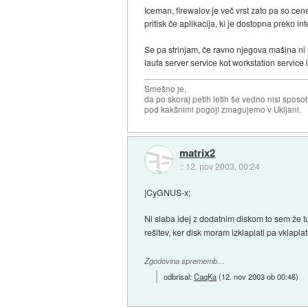
Iceman, firewalov je več vrst zato pa so cen
pritisk če aplikacija, ki je dostopna preko in
Se pa strinjam, če ravno njegova mašina ni
laufa server service kot workstation service 
Smešno je,
da po skoraj petih letih še vedno nisi sposo
pod kakšnimi pogoji zmagujemo v Ukljani.
matrix2
::
12. nov 2003, 00:24
|CyGNUS-x;
Ni slaba idej z dodatnim diskom to sem že tu
rešitev, ker disk moram izklaplati pa vklap
Zgodovina sprememb…
odbrisal:
CaqKa
(
12. nov 2003 ob 00:46
)