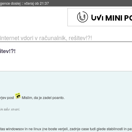
 umetne inteligence
::
včeraj ob 21:23
internet vdori v računalnik, rešitev!?!
itev!?!
erjev post
Mislim, da je zadel poanto.
in take stvari.
 windowsov in ne linux (ne boste verjeli, zadnje case tudi glede stabilnosti in pat