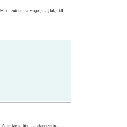
ra in začne delat vragolije... sj tak je bil
 Sploh kar se tiče trojanskega konja...