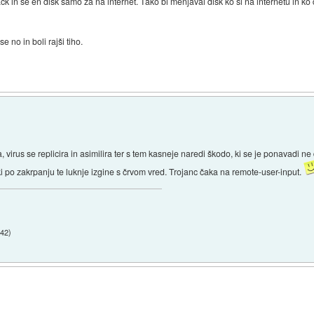
rack in še en disk samo za na internet. Tako bi menjaval disk ko si na internetu in ko 
 no in boli rajši tiho.
a, virus se replicira in asimilira ter s tem kasneje naredi škodo, ki se je ponavadi ne 
ki po zakrpanju te luknje izgine s črvom vred. Trojanc čaka na remote-user-input.
:42
)