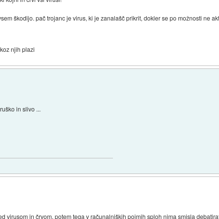
m škodijo. pač trojanc je virus, ki je zanalašč prikrit, dokler se po možnosti ne aktivi
skoz njih plazi
uško in slivo ...
ed virusom in črvom, potem tega v računalniških pojmih sploh nima smisla debatirat.