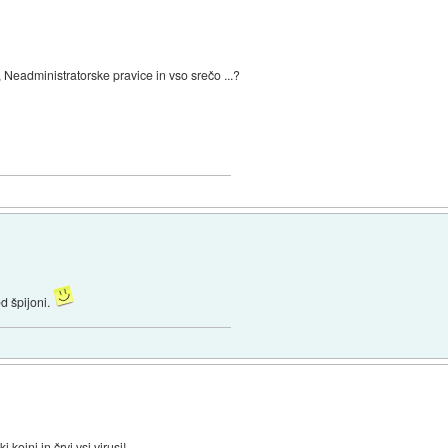
, Neadministratorske pravice in vso srečo ...?
ed špijoni.
 kojni in črvi vsi virusi!