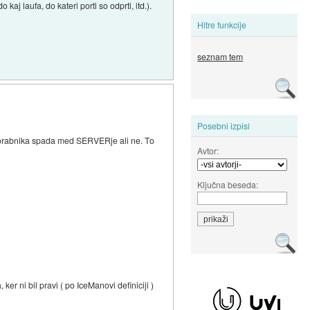
aj laufa, do kateri porti so odprti, itd.).
Hitre funkcije
seznam tem
Posebni izpisi
u uporabnika spada med SERVERje ali ne. To
Avtor:
Ključna beseda:
er ni bil pravi ( po IceManovi definiciji )