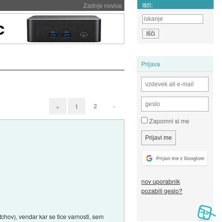
Išči:
Zadnje novice
Prijava
2
»
«
1
Zapomni si me
nov uporabnik
pozabili geslo?
chov), vendar kar se tice varnosti, sem