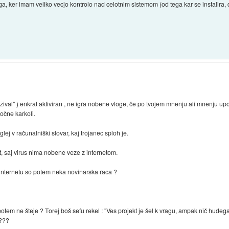
a, ker imam veliko vecjo kontrolo nad celotnim sistemom (od tega kar se instalira, do k
a "žival" ) enkrat aktiviran , ne igra nobene vloge, če po tvojem mnenju ali mnenj
počne karkoli.
j v računalniški slovar, kaj trojanec sploh je.
t, saj virus nima nobene veze z internetom.
 po internetu so potem neka novinarska raca ?
em ne šteje ? Torej boš sefu rekel : "Ves projekt je šel k vragu, ampak nič hudega, k
 ???