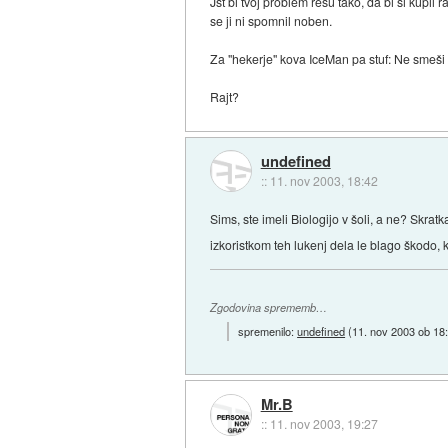
Jst bi tvoj problem rešu tako, da bi si kupil 
se ji ni spomnil noben.
Za "hekerje" kova IceMan pa stuf: Ne smeši se
Rajt?
undefined
::
11. nov 2003, 18:42
Sims, ste imeli Biologijo v šoli, a ne? Skratk
izkoristkom teh lukenj dela le blago škodo, 
Zgodovina sprememb…
spremenilo:
undefined
(
11. nov 2003 ob 18
Mr.B
::
11. nov 2003, 19:27