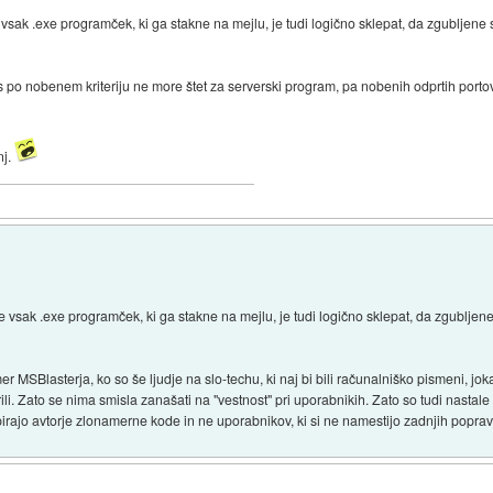
sak .exe programček, ki ga stakne na mejlu, je tudi logično sklepat, da zgubljene s
 res po nobenem kriteriju ne more štet za serverski program, pa nobenih odprtih por
nj.
vsak .exe programček, ki ga stakne na mejlu, je tudi logično sklepat, da zgubljene 
er MSBlasterja, ko so še ljudje na slo-techu, ki naj bi bili računalniško pismeni, j
arili. Zato se nima smisla zanašati na "vestnost" pri uporabnikih. Zato so tudi nastale
pirajo avtorje zlonamerne kode in ne uporabnikov, ki si ne namestijo zadnjih poprav