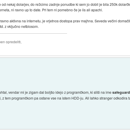
e od nekaj dolarjev, do re3cimo zadnje ponudbe ki sem jo dobil je bila 250k dolarčkov
terneta, ni ravno up to date. Pri tem ni pomebno če je iis ali apachi.
 ravno aktivna na internetu, je vrjetnos dostopa prav majhna. Seveda večini domač
itd. z vključno netbiosom.
ben opredeliti,
htal, vendar mi je zigam dal boljšo idejo z programčkom, ki sliši na ime
safeguard
lati, z tem programčkom pa ostane vse na istem HDD-ju. Ali lahko stranger odkodira 