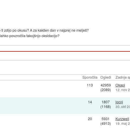
 ti zdijo po okusu? A za kakšen dan v najprej ne melješ?
 lahko povzročila takojšnjo oksidacijo?
Sporočila
Ogledi
Zadnje s
113
42959
Okapi
(2089)
12. nov 
14
1807
jocoj
(1168)
30. okt 
20
5931
Kurzweil
(4913)
19. maj 