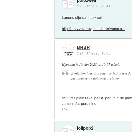
::
20. jan 2023, 20:41
Laneno olje se hitro kvari
http://arhiv.zazdravje.net/razkrivamo.a...
BRBR
::
21. jan 2023, 18:05
Hypathia
je
16. jan 2023 ob 16:57
izjavil
:
Z mletjem lanenih semen ne boš prišel do v
pa mleto seme dobro za prebavo.
če futraš plain LS al pa CS perutnini se pov
zamenjaš s perutnino.
link
lolipop2