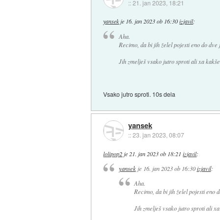
::
21. jan 2023, 18:21
yansek
je
16. jan 2023 ob 16:30
izjavil
:
Aha.
Recimo, da bi jih želel pojesti eno do dve j
Jih zmelješ vsako jutro sproti ali xa kakš
Vsako jutro sproti. 10s dela
yansek
::
23. jan 2023, 08:07
lolipop2
je
21. jan 2023 ob 18:21
izjavil
:
yansek
je
16. jan 2023 ob 16:30
izjavil
:
Aha.
Recimo, da bi jih želel pojesti eno do
Jih zmelješ vsako jutro sproti ali 