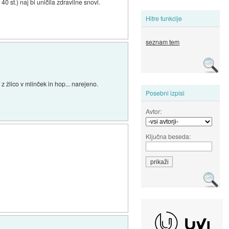
 st.) naj bi uničila zdravilne snovi.
Hitre funkcije
seznam tem
z žlico v mlinček in hop... narejeno.
Posebni izpisi
Avtor:
Ključna beseda: