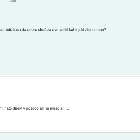
null
porabiš časa da dobro streš za dve veliki kuhinjski žlici semen?
)
 nato direkt v posodo ali na meso ali.....