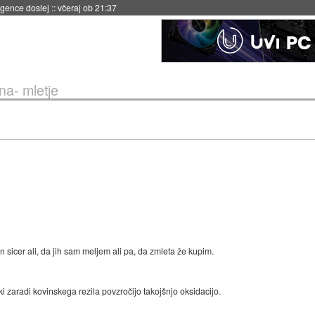
igence doslej
::
včeraj ob 21:37
a- mletje
sicer ali, da jih sam meljem ali pa, da zmleta že kupim.
ki zaradi kovinskega rezila povzročijo takojšnjo oksidacijo.