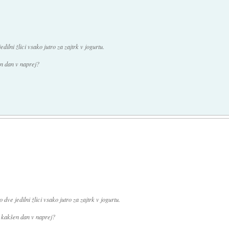
edilni žlici vsako jutro za zajtrk v jogurtu.
en dan v naprej?
 dve jedilni žlici vsako jutro za zajtrk v jogurtu.
xa kakšen dan v naprej?