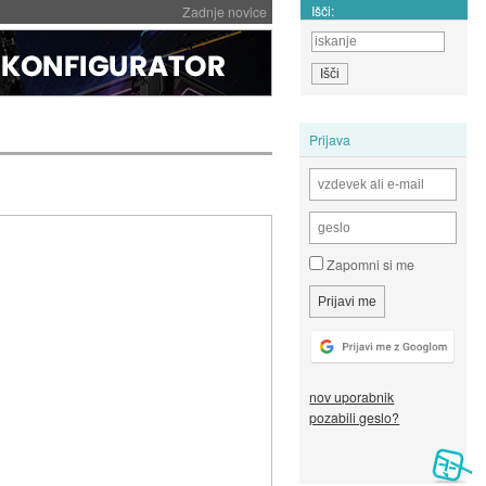
Išči:
Zadnje novice
Prijava
Zapomni si me
nov uporabnik
pozabili geslo?