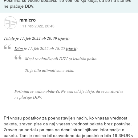
ne plačuje DDV.
mmicro
::
11. feb 2022, 20:43
Tidule
je
11. feb 2022 ob 20:39
izjavil
:
D3m
je
11. feb 2022 ob 18:25
izjavil
:
Meni so obračunali DDV za letalsko pošto.
To je bila ultimativna cvetka.
Poštnina se vedno obdavči. Ne vem od kje ideja, da se na storitve
ne plačuje DDV.
Pri vnosu podatkov za poenostavljen nacin, ko vnasas vrednost
paketa, zraven pise da naj vneses vrednost paketa brez postnine.
Zraven na portalu pa mas na desni strani njihove informacije o
paketu. Tam je recimo bil ozavedeno da je postnina bila 19.3EUR v