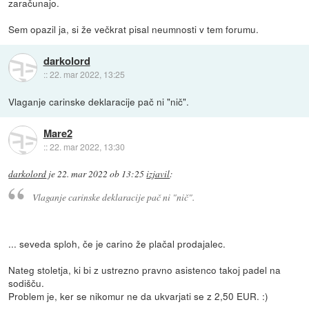
zaračunajo.
Sem opazil ja, si že večkrat pisal neumnosti v tem forumu.
darkolord
::
22. mar 2022, 13:25
Vlaganje carinske deklaracije pač ni "nič".
Mare2
::
22. mar 2022, 13:30
darkolord
je
22. mar 2022 ob 13:25
izjavil
:
Vlaganje carinske deklaracije pač ni "nič".
... seveda sploh, če je carino že plačal prodajalec.
Nateg stoletja, ki bi z ustrezno pravno asistenco takoj padel na
sodišču.
Problem je, ker se nikomur ne da ukvarjati se z 2,50 EUR. :)