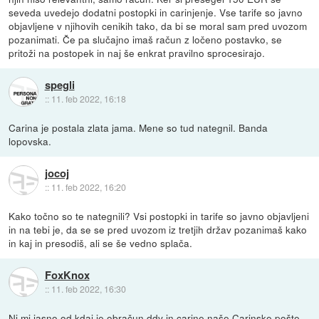
seveda uvedejo dodatni postopki in carinjenje. Vse tarife so javno
objavljene v njihovih cenikih tako, da bi se moral sam pred uvozom
pozanimati. Če pa slučajno imaš račun z ločeno postavko, se
pritoži na postopek in naj še enkrat pravilno sprocesirajo.
spegli
::
11. feb 2022, 16:18
Carina je postala zlata jama. Mene so tud nategnil. Banda
lopovska.
jocoj
::
11. feb 2022, 16:20
Kako točno so te nategnili? Vsi postopki in tarife so javno objavljeni
in na tebi je, da se se pred uvozom iz tretjih držav pozanimaš kako
in kaj in presodiš, ali se še vedno splača.
FoxKnox
::
11. feb 2022, 16:30
Ni mi jasno od kdaj je obračun ddv in carine naše Carinske pošte