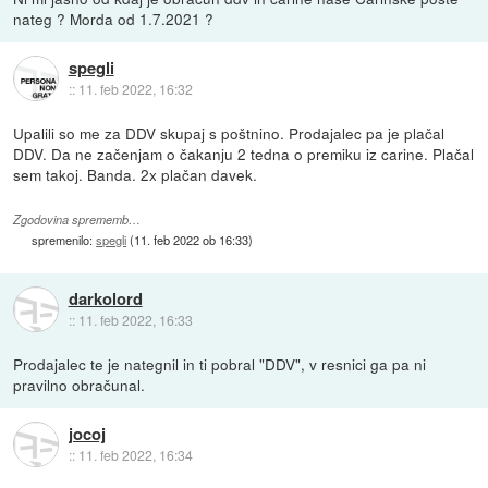
nateg ? Morda od 1.7.2021 ?
spegli
::
11. feb 2022, 16:32
Upalili so me za DDV skupaj s poštnino. Prodajalec pa je plačal
DDV. Da ne začenjam o čakanju 2 tedna o premiku iz carine. Plačal
sem takoj. Banda. 2x plačan davek.
Zgodovina sprememb…
spremenilo:
spegli
(
11. feb 2022 ob 16:33
)
darkolord
::
11. feb 2022, 16:33
Prodajalec te je nategnil in ti pobral "DDV", v resnici ga pa ni
pravilno obračunal.
jocoj
::
11. feb 2022, 16:34