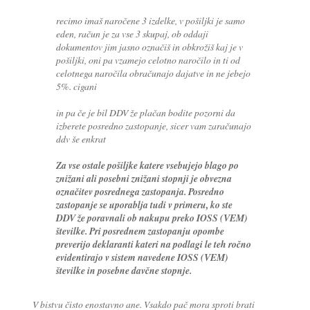
recimo imaš naročene 3 izdelke, v pošiljki je samo
eden, račun je za vse 3 skupaj, ob oddaji
dokumentov jim jasno označiš in obkrožiš kaj je v
pošiljki, oni pa vzamejo celotno naročilo in ti od
celotnega naročila obračunajo dajatve in ne jebejo
5%. cigani
in pa če je bil DDV že plačan bodite pozorni da
izberete posredno zastopanje, sicer vam zaračunajo
ddv še enkrat
Za vse ostale pošiljke katere vsebujejo blago po
znižani ali posebni znižani stopnji je obvezna
označitev posrednega zastopanja. Posredno
zastopanje se uporablja tudi v primeru, ko ste
DDV že poravnali ob nakupu preko IOSS (VEM)
številke. Pri posrednem zastopanju opombe
preverijo deklaranti kateri na podlagi le teh ročno
evidentirajo v sistem navedene IOSS (VEM)
številke in posebne davčne stopnje.
V bistvu čisto enostavno ane. Vsakdo pač mora sproti brati