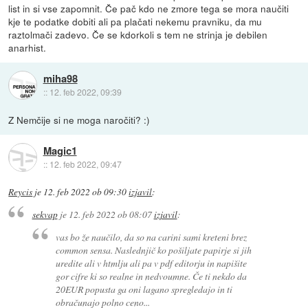
list in si vse zapomnit. Če pač kdo ne zmore tega se mora naučiti
kje te podatke dobiti ali pa plačati nekemu pravniku, da mu
raztolmači zadevo. Če se kdorkoli s tem ne strinja je debilen
anarhist.
miha98
::
12. feb 2022, 09:39
Z Nemčije si ne moga naročiti? :)
Magic1
::
12. feb 2022, 09:47
Reycis
je
12. feb 2022 ob 09:30
izjavil
:
sekvap
je
12. feb 2022 ob 08:07
izjavil
:
vas bo že naučilo, da so na carini sami kreteni brez
common sensa. Naslednjič ko pošiljate papirje si jih
uredite ali v htmlju ali pa v pdf editorju in napišite
gor cifre ki so realne in nedvoumne. Če ti nekdo da
20EUR popusta ga oni lagano spregledajo in ti
obračunajo polno ceno...