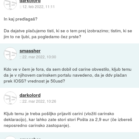
darkolord
::
12. feb 2022, 11:11
In kaj predlagaš?
Da dajatve plačujemo tisti, ki se o tem prej izobrazimo; tistim, ki se
jim to ne ljubi, pa pogledamo čez prste?
smassher
::
22. mar 2022, 10:00
Kdo ve v čem je fora, da sem dobil od carine obvestilo, kljub temu
da je v njihovem carinskem portalu navedeno, da je ddv plačan
prek IOSS? vrednost je 50usd?
darkolord
::
22. mar 2022, 10:26
Kljub temu je treba pošiljko prijaviti carini (vložiti carinsko
deklaracijo), kar lahko zate stori stori Pošta za 2,9 eur (če izbereš
neposredno carinsko zastopanje).