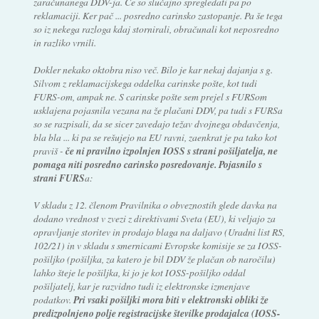
zaračunanega DDV-ja. Če so slučajno spregledati pa po
reklamaciji. Ker pač ... posredno carinsko zastopanje. Pa še tega
so iz nekega razloga kdaj stornirali, obračunali kot neposredno
in razliko vrnili.
Dokler nekako oktobra niso več. Bilo je kar nekaj dajanja s g.
Silvom z reklamacijskega oddelka carinske pošte, kot tudi
FURS-om, ampak ne. S carinske pošte sem prejel s FURSom
usklajena pojasnila vezana na že plačani DDV, pa tudi s FURSa
so se razpisali, da se sicer zavedajo težav dvojnega obdavčenja,
bla bla ... ki pa se rešujejo na EU ravni, zaenkrat je pa tako kot
praviš -
če ni pravilno izpolnjen IOSS s strani pošiljatelja, ne
pomaga niti posredno carinsko posredovanje. Pojasnilo s
strani FURS
a:
V skladu z 12. členom Pravilnika o obveznostih glede davka na
dodano vrednost v zvezi z direktivami Sveta (EU), ki veljajo za
opravljanje storitev in prodajo blaga na daljavo (Uradni list RS,
102/21) in v skladu s smernicami Evropske komisije se za IOSS-
pošiljko (pošiljka, za katero je bil DDV že plačan ob naročilu)
lahko šteje le pošiljka, ki jo je kot IOSS-pošiljko oddal
pošiljatelj, kar je razvidno tudi iz elektronske izmenjave
podatkov.
Pri vsaki pošiljki mora biti v elektronski obliki že
predizpolnjeno polje registracijske številke prodajalca (IOSS-