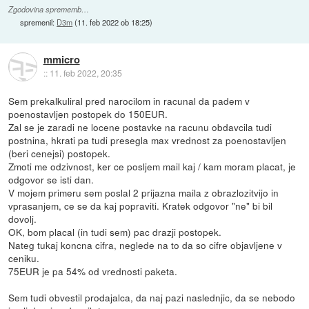
Zgodovina sprememb…
spremenil:
D3m
(
11. feb 2022 ob 18:25
)
mmicro
::
11. feb 2022, 20:35
Sem prekalkuliral pred narocilom in racunal da padem v
poenostavljen postopek do 150EUR.
Zal se je zaradi ne locene postavke na racunu obdavcila tudi
postnina, hkrati pa tudi presegla max vrednost za poenostavljen
(beri cenejsi) postopek.
Zmoti me odzivnost, ker ce posljem mail kaj / kam moram placat, je
odgovor se isti dan.
V mojem primeru sem poslal 2 prijazna maila z obrazlozitvijo in
vprasanjem, ce se da kaj popraviti. Kratek odgovor "ne" bi bil
dovolj.
OK, bom placal (in tudi sem) pac drazji postopek.
Nateg tukaj koncna cifra, neglede na to da so cifre objavljene v
ceniku.
75EUR je pa 54% od vrednosti paketa.
Sem tudi obvestil prodajalca, da naj pazi naslednjic, da se nebodo