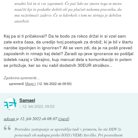
uradni list in si vse zapomnit. Če pač kdo ne zmore tega se mora
naučiti kje te podatke dobiti ali pa plačati nekemu pravniku, da
mu raztolmači zadevo. Če se kdorkoli s tem ne strinja je debilen
anarhist.
Kaj pa si ti pričakoval? Da te bodo za rokco držal in si vzel sam
zate extra časa, da uredijo tvoj postopek za drobiž, ki je bil v štartu
narobe izpolnjen in ignoriran? Ali se vem zdi, da je na pošti preveč
zaposlenih in nimajo kaj delat? Zaradi op-jeve ignorance so pošiljal
izdelek nazaj v Ukrajino, kup manual dela s komunikacijo in potem
se pritožuje, ker so mu nabil dodatnih 30EUR stroškov...
Zgodovina sprememb…
spremenil:
Magic1
(
12. feb 2022 ob 09:50
)
Samael
::
12. feb 2022, 09:53
sekvap
je
12. feb 2022 ob 08:07
izjavil
:
Posredno zastopanje se uporablja tudi v primeru, ko ste DDV že
poravnali ob nakupu preko IOSS (VEM) številke. Pri posrednem