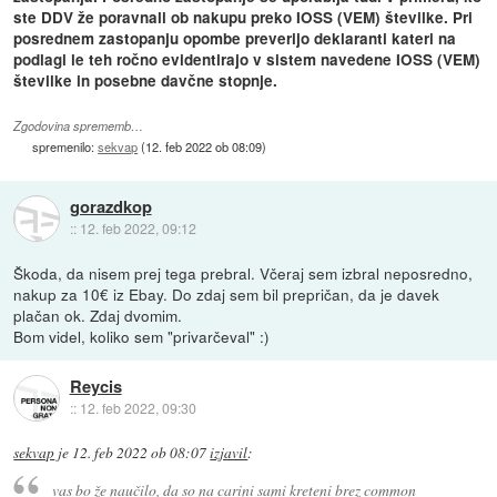
ste DDV že poravnali ob nakupu preko IOSS (VEM) številke. Pri
posrednem zastopanju opombe preverijo deklaranti kateri na
podlagi le teh ročno evidentirajo v sistem navedene IOSS (VEM)
številke in posebne davčne stopnje.
Zgodovina sprememb…
spremenilo:
sekvap
(
12. feb 2022 ob 08:09
)
gorazdkop
::
12. feb 2022, 09:12
Škoda, da nisem prej tega prebral. Včeraj sem izbral neposredno,
nakup za 10€ iz Ebay. Do zdaj sem bil prepričan, da je davek
plačan ok. Zdaj dvomim.
Bom videl, koliko sem "privarčeval" :)
Reycis
::
12. feb 2022, 09:30
sekvap
je
12. feb 2022 ob 08:07
izjavil
:
vas bo že naučilo, da so na carini sami kreteni brez common