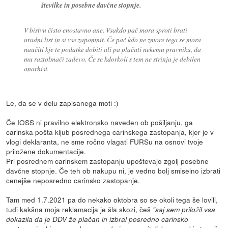
številke in posebne davčne stopnje.
V bistvu čisto enostavno ane. Vsakdo pač mora sproti brati
uradni list in si vse zapomnit. Če pač kdo ne zmore tega se mora
naučiti kje te podatke dobiti ali pa plačati nekemu pravniku, da
mu raztolmači zadevo. Če se kdorkoli s tem ne strinja je debilen
anarhist.
Le, da se v delu zapisanega moti :)
Če IOSS ni pravilno elektronsko naveden ob pošiljanju, ga
carinska pošta kljub posrednega carinskega zastopanja, kjer je v
vlogi deklaranta, ne sme ročno vlagati FURSu na osnovi tvoje
priložene dokumentacije.
Pri posrednem carinskem zastopanju upoštevajo zgolj posebne
davčne stopnje. Če teh ob nakupu ni, je vedno bolj smiselno izbrati
cenejše neposredno carinsko zastopanje.
Tam med 1.7.2021 pa do nekako oktobra so se okoli tega še lovili,
tudi kakšna moja reklamacija je šla skozi, češ
"saj sem priložil vsa
dokazila da je DDV že plačan in izbral posredno carinsko