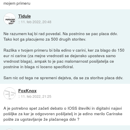
mojem primeru
Tidule
::
11. feb 2022, 20:48
Ne razumem kaj bi rad povedal. Na postnino se pac placa ddv.
Tako kot ga placujemo za 500 drugih storitev.
Razlika v tvojem primeru bi bila edino v carini, ker za blago do 150
eur ni carine (za mejne vrednosti se dejansko uposteva samo
vrednost blaga), ampak to je pac malomarnost posiljatelja ce
postnine in blaga ni loceno specificiral.
Sam nic od tega ne spremeni dejstva, da se za storitve placa ddv.
FoxKnox
::
11. feb 2022, 21:25
A je potrebno spet začeti debato o IOSS številki in digitalni najavi
pošiljke za kar je odgovoren pošiljatelj in je edino merilo Carinske
pošte za ugotavljanje že plačanega ddv ?