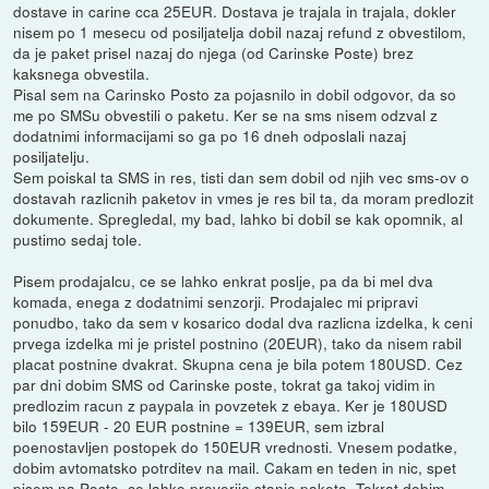
dostave in carine cca 25EUR. Dostava je trajala in trajala, dokler
nisem po 1 mesecu od posiljatelja dobil nazaj refund z obvestilom,
da je paket prisel nazaj do njega (od Carinske Poste) brez
kaksnega obvestila.
Pisal sem na Carinsko Posto za pojasnilo in dobil odgovor, da so
me po SMSu obvestili o paketu. Ker se na sms nisem odzval z
dodatnimi informacijami so ga po 16 dneh odposlali nazaj
posiljatelju.
Sem poiskal ta SMS in res, tisti dan sem dobil od njih vec sms-ov o
dostavah razlicnih paketov in vmes je res bil ta, da moram predlozit
dokumente. Spregledal, my bad, lahko bi dobil se kak opomnik, al
pustimo sedaj tole.
Pisem prodajalcu, ce se lahko enkrat poslje, pa da bi mel dva
komada, enega z dodatnimi senzorji. Prodajalec mi pripravi
ponudbo, tako da sem v kosarico dodal dva razlicna izdelka, k ceni
prvega izdelka mi je pristel postnino (20EUR), tako da nisem rabil
placat postnine dvakrat. Skupna cena je bila potem 180USD. Cez
par dni dobim SMS od Carinske poste, tokrat ga takoj vidim in
predlozim racun z paypala in povzetek z ebaya. Ker je 180USD
bilo 159EUR - 20 EUR postnine = 139EUR, sem izbral
poenostavljen postopek do 150EUR vrednosti. Vnesem podatke,
dobim avtomatsko potrditev na mail. Cakam en teden in nic, spet
pisem na Posto, ce lahko preverijo stanje paketa. Tokrat dobim