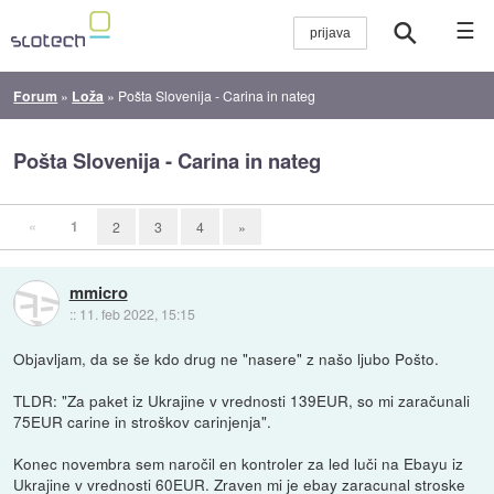
☰
Forum
»
Loža
»
Pošta Slovenija - Carina in nateg
Pošta Slovenija - Carina in nateg
«
1
2
3
4
»
mmicro
::
11. feb 2022, 15:15
Objavljam, da se še kdo drug ne "nasere" z našo ljubo Pošto.
TLDR: "Za paket iz Ukrajine v vrednosti 139EUR, so mi zaračunali
75EUR carine in stroškov carinjenja".
Konec novembra sem naročil en kontroler za led luči na Ebayu iz
Ukrajine v vrednosti 60EUR. Zraven mi je ebay zaracunal stroske