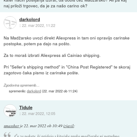
naj priloži trgovec, da je za našo carino ok?
darkolord
::
22. mar 2022, 11:22
Na Madžarsko uvozi direkt Aliexpress in tam oni opravijo carinske
postopke, potem pa dajo na pošto.
Za to moraš izbrati Aliexpress ali Cainiao shipping.
Pri "Seller's shipping method" in "China Post Registered" te skoraj
zagotovo čaka pismo iz carinske pošte.
Zgodovina sprememb…
spremenilo:
darkolord
(
22. mar 2022 ob 11:24
)
Tidule
::
22. mar 2022, 12:05
smassher
je
22. mar 2022 ob 10:49
izjavil
:
Če za pakete, ki pridejo s kitajske preko madžarske ni potrebno