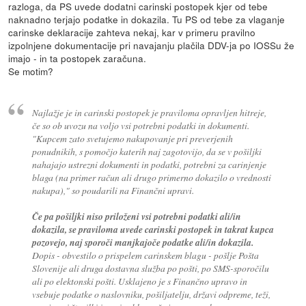
razloga, da PS uvede dodatni carinski postopek kjer od tebe
naknadno terjajo podatke in dokazila. Tu PS od tebe za vlaganje
carinske deklaracije zahteva nekaj, kar v primeru pravilno
izpolnjene dokumentacije pri navajanju plačila DDV-ja po IOSSu že
imajo - in ta postopek zaračuna.
Se motim?
Najlažje je in carinski postopek je praviloma opravljen hitreje,
če so ob uvozu na voljo vsi potrebni podatki in dokumenti.
"Kupcem zato svetujemo nakupovanje pri preverjenih
ponudnikih, s pomočjo katerih naj zagotovijo, da se v pošiljki
nahajajo ustrezni dokumenti in podatki, potrebni za carinjenje
blaga (na primer račun ali drugo primerno dokazilo o vrednosti
nakupa)," so poudarili na Finančni upravi.
Če pa pošiljki niso priloženi vsi potrebni podatki ali/in
dokazila, se praviloma uvede carinski postopek in takrat kupca
pozovejo, naj sporoči manjkajoče podatke ali/in dokazila.
Dopis - obvestilo o prispelem carinskem blagu - pošlje Pošta
Slovenije ali druga dostavna služba po pošti, po SMS-sporočilu
ali po elektonski pošti. Usklajeno je s Finančno upravo in
vsebuje podatke o naslovniku, pošiljatelju, državi odpreme, teži,