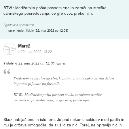
BTW.: Madžarska pošta povsem enako zaračuna stroške
carinskega posredovanja, če gre uvoz preko njih.
Zgodovina sprememb…
spremenilo:
Tidule
(
22. mar 2022 ob 12:08
)
Mare2
::
22. mar 2022, 13:22
Tidule
je
22. mar 2022 ob 12:05
izjavil
:
Predvsem neuki slovencelni, ki pojma nimate kako carina deluje
in potem pljuvate po forumih.
BTW.: Madžarska pošta povsem enako zaračuna stroške
carinskega posredovanja, če gre uvoz preko njih.
Skoz nabijaš ene in iste fore. Je pač nekomu sekira v med padla in
mu je država omogočila, da služijo za nič. Torej, ne opravijo nič in