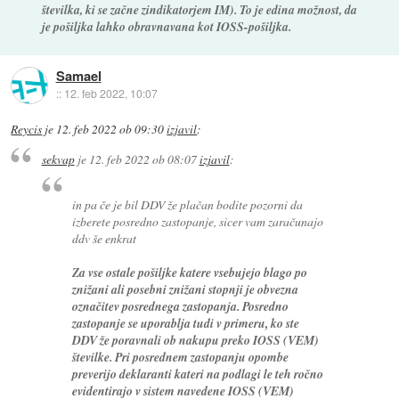
številka, ki se začne zindikatorjem IM). To je edina možnost, da
je pošiljka lahko obravnavana kot IOSS-pošiljka.
Samael
::
12. feb 2022, 10:07
Reycis
je
12. feb 2022 ob 09:30
izjavil
:
sekvap
je
12. feb 2022 ob 08:07
izjavil
:
in pa če je bil DDV že plačan bodite pozorni da
izberete posredno zastopanje, sicer vam zaračunajo
ddv še enkrat
Za vse ostale pošiljke katere vsebujejo blago po
znižani ali posebni znižani stopnji je obvezna
označitev posrednega zastopanja. Posredno
zastopanje se uporablja tudi v primeru, ko ste
DDV že poravnali ob nakupu preko IOSS (VEM)
številke. Pri posrednem zastopanju opombe
preverijo deklaranti kateri na podlagi le teh ročno
evidentirajo v sistem navedene IOSS (VEM)