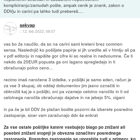
kompliciranju/zamudah pošte, ampak cenik je znank, zakon o
DDVju in carini pa lahko tudi prebereš....
sekvap
::
12. feb 2022, 08:07
vas bo že naučilo, da so na carini sami kreteni brez common
sensa. Naslednjič ko pošiljate papirje si jih uredite ali v htmlju ali pa
v pdf editorju in napišite gor cifre ki so realne in nedvoumne. Če ti
nekdo da 20EUR popusta ga oni lagano spregledajo in ti
obračunajo polno ceno...
recimo imaš naročene 3 izdelke, v pošiljki je samo eden, račun je
za vse 3 skupaj, ob oddaji dokumentov jim jasno označiš in
obkrožiš kaj je v pošiljki, oni pa vzamejo celotno naročilo in ti od
celotnega naročila obračunajo dajatve in ne jebejo 5%. cigani
in pa če je bil DDV že plačan bodite pozorni da izberete posredno
zastopanje, sicer vam zaračunajo ddv še enkrat
Za vse ostale pošiljke katere vsebujejo blago po znižani ali
posebni znižani stopnji je obvezna označitev posrednega
zastopanja. Posredno zastopanje se uporablja tudi v primeru, ko