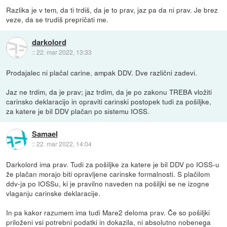
Razlika je v tem, da ti trdiš, da je to prav, jaz pa da ni prav. Je brez
veze, da se trudiš prepričati me.
darkolord
::
22. mar 2022, 13:33
Prodajalec ni plačal carine, ampak DDV. Dve različni zadevi.
Jaz ne trdim, da je prav; jaz trdim, da je po zakonu TREBA vložiti
carinsko deklaracijo in opraviti carinski postopek tudi za pošiljke,
za katere je bil DDV plačan po sistemu IOSS.
Samael
::
22. mar 2022, 14:04
Darkolord ima prav. Tudi za pošiljke za katere je bil DDV po IOSS-u
že plačan morajo biti opravljene carinske formalnosti. S plačilom
ddv-ja po IOSSu, ki je pravilno naveden na pošiljki se ne izogne
vlaganju carinske deklaracije.
In pa kakor razumem ima tudi Mare2 deloma prav. Če so pošiljki
priloženi vsi potrebni podatki in dokazila, ni absolutno nobenega