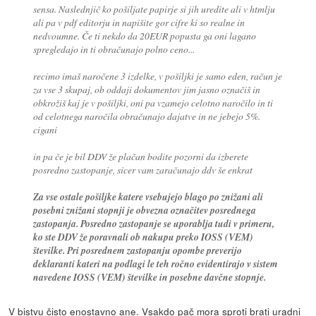
sensa. Naslednjič ko pošiljate papirje si jih uredite ali v htmlju
ali pa v pdf editorju in napišite gor cifre ki so realne in
nedvoumne. Če ti nekdo da 20EUR popusta ga oni lagano
spregledajo in ti obračunajo polno ceno...
recimo imaš naročene 3 izdelke, v pošiljki je samo eden, račun je
za vse 3 skupaj, ob oddaji dokumentov jim jasno označiš in
obkrožiš kaj je v pošiljki, oni pa vzamejo celotno naročilo in ti
od celotnega naročila obračunajo dajatve in ne jebejo 5%.
cigani
in pa če je bil DDV že plačan bodite pozorni da izberete
posredno zastopanje, sicer vam zaračunajo ddv še enkrat
Za vse ostale pošiljke katere vsebujejo blago po znižani ali
posebni znižani stopnji je obvezna označitev posrednega
zastopanja. Posredno zastopanje se uporablja tudi v primeru,
ko ste DDV že poravnali ob nakupu preko IOSS (VEM)
številke. Pri posrednem zastopanju opombe preverijo
deklaranti kateri na podlagi le teh ročno evidentirajo v sistem
navedene IOSS (VEM) številke in posebne davčne stopnje.
V bistvu čisto enostavno ane. Vsakdo pač mora sproti brati uradni