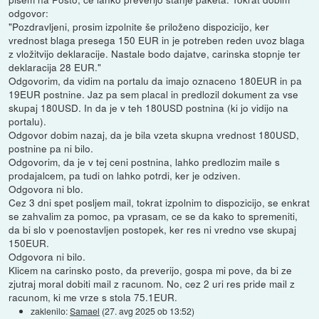
odgovor:
"Pozdravljeni, prosim izpolnite še priloženo dispozicijo, ker
vrednost blaga presega 150 EUR in je potreben reden uvoz blaga
z vložitvijo deklaracije. Nastale bodo dajatve, carinska stopnje ter
deklaracija 28 EUR."
Odgovorim, da vidim na portalu da imajo oznaceno 180EUR in pa
19EUR postnine. Jaz pa sem placal in predlozil dokument za vse
skupaj 180USD. In da je v teh 180USD postnina (ki jo vidijo na
portalu).
Odgovor dobim nazaj, da je bila vzeta skupna vrednost 180USD,
postnine pa ni bilo.
Odgovorim, da je v tej ceni postnina, lahko predlozim maile s
prodajalcem, pa tudi on lahko potrdi, ker je odziven.
Odgovora ni blo.
Cez 3 dni spet posljem mail, tokrat izpolnim to dispozicijo, se enkrat
se zahvalim za pomoc, pa vprasam, ce se da kako to spremeniti,
da bi slo v poenostavljen postopek, ker res ni vredno vse skupaj
150EUR.
Odgovora ni bilo.
Klicem na carinsko posto, da preverijo, gospa mi pove, da bi ze
zjutraj moral dobiti mail z racunom. No, cez 2 uri res pride mail z
racunom, ki me vrze s stola 75.1EUR.
zaklenilo:
Samael
(
27. avg 2025 ob 13:52
)