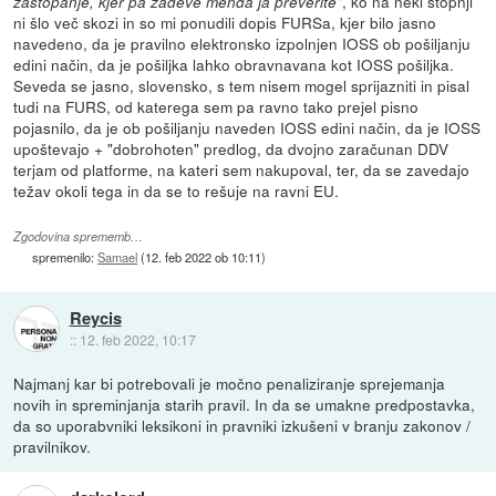
, ko na neki stopnji
zastopanje, kjer pa zadeve menda ja preverite"
ni šlo več skozi in so mi ponudili dopis FURSa, kjer bilo jasno
navedeno, da je pravilno elektronsko izpolnjen IOSS ob pošiljanju
edini način, da je pošiljka lahko obravnavana kot IOSS pošiljka.
Seveda se jasno, slovensko, s tem nisem mogel sprijazniti in pisal
tudi na FURS, od katerega sem pa ravno tako prejel pisno
pojasnilo, da je ob pošiljanju naveden IOSS edini način, da je IOSS
upoštevajo + "dobrohoten" predlog, da dvojno zaračunan DDV
terjam od platforme, na kateri sem nakupoval, ter, da se zavedajo
težav okoli tega in da se to rešuje na ravni EU.
Zgodovina sprememb…
spremenilo:
Samael
(
12. feb 2022 ob 10:11
)
Reycis
::
12. feb 2022, 10:17
Najmanj kar bi potrebovali je močno penaliziranje sprejemanja
novih in spreminjanja starih pravil. In da se umakne predpostavka,
da so uporabvniki leksikoni in pravniki izkušeni v branju zakonov /
pravilnikov.