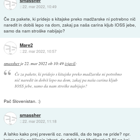
smassher
::
22. mar 2022, 10:49
Če za pakete, ki pridejo s kitajske preko madžarske ni potrebno nič
naredit in dobiš lepo na dom, zakaj pa naša carina kljub IOSS jebe,
samo da nam stroške nabijajo?
Mare2
::
22. mar 2022, 10:57
smassher
je
22. mar 2022 ob 10:49
izjavil
:
Če za pakete, ki pridejo s kitajske preko madžarske ni potrebno
nič naredit in dobiš lepo na dom, zakaj pa naša carina kljub
IOSS jebe, samo da nam stroške nabijajo?
Pač Slovenistan. :)
smassher
::
22. mar 2022, 11:18
A lahko kako prej preveriš oz. narediš, da do tega ne pride? npr.
kater način pošiljanja izbrat, da dobiš čez Madžarsko? Ali pa kaj