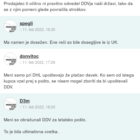
Prodajalec ti očitno ni pravilno odvedel DDVja naši državi, tako da
se z njim pomeni glede povračila stroškov.
spegli
::
11. feb 2022, 16:35
Ma namen je dosežen. Ene reči so bile dosegljive le iz UK.
donvitoc
::
11. feb 2022, 17:26
Meni samo pri DHL upoštevajo že plačan davek. Ko sem od istega
kupca vzel prej s pošto, se nisem mogel zboriti da bi upoštevali
DDV.
D3m
::
11. feb 2022, 18:25
Meni so obračunali DDV za letalsko pošto.
To je bila ultimativna cvetka.