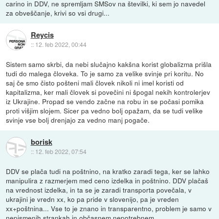
carino in DDV, ne spremljam SMSov na številki, ki sem jo navedel
za obveščanje, krivi so vsi drugi...
Reycis
::
12. feb 2022, 00:44
Sistem samo skrbi, da nebi slučajno kakšna korist globalizma prišla
tudi do malega človeka. To je samo za velike svinje pri koritu. No
saj če smo čisto pošteni mali človek nikoli ni imel koristi od
kapitalizma, ker mali človek si povečini ni špogal nekih kontrolerjev
iz Ukrajine. Propad se vendo začne na robu in se počasi pomika
proti višjim slojem. Sicer pa vedno bolj opažam, da se tudi velike
svinje vse bolj drenjajo za vedno manj pogače.
borisk
::
12. feb 2022, 07:54
DDV se plača tudi na poštnino, na kratko zaradi tega, ker se lahko
manipulira z razmerjem med ceno izdelka in poštnino. DDV plačaš
na vrednost izdelka, in ta se je zaradi transporta povečala, v
ukrajini je vredn xx, ko pa pride v slovenijo, pa je vreden
xx+poštnina... Vse to je znano in transparentno, problem je samo v
nepismenih strankah in občasnem nepotrebnem