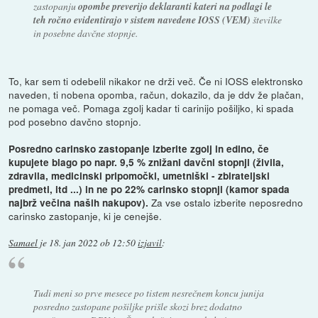
zastopanju
opombe preverijo deklaranti kateri na podlagi le
teh ročno evidentirajo v sistem navedene IOSS (VEM)
številke
in posebne davčne stopnje.
To, kar sem ti odebelil nikakor ne drži več. Če ni IOSS elektronsko
naveden, ti nobena opomba, račun, dokazilo, da je ddv že plačan,
ne pomaga več. Pomaga zgolj kadar ti carinijo pošiljko, ki spada
pod posebno davčno stopnjo.
Posredno carinsko zastopanje izberite zgolj in edino, če
kupujete blago po napr. 9,5 % znižani davčni stopnji (živila,
zdravila, medicinski pripomočki, umetniški - zbirateljski
predmeti, itd ...) in ne po 22% carinsko stopnji (kamor spada
Za vse ostalo izberite neposredno
najbrž večina naših nakupov).
carinsko zastopanje, ki je cenejše.
Samael
je
18. jan 2022 ob 12:50
izjavil
:
Tudi meni so prve mesece po tistem nesrečnem koncu junija
posredno zastopane pošiljke prišle skozi brez dodatno