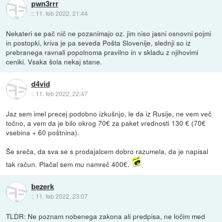
pwn3rrr
::
11. feb 2022, 21:44
Nekateri se pač nič ne pozanimajo oz. jim niso jasni osnovni pojmi
in postopki, kriva je pa seveda Pošta Slovenije, slednji so iz
prebranega ravnali popolnoma pravilno in v skladu z njihovimi
ceniki. Vsaka šola nekaj stane.
d4vid
::
11. feb 2022, 22:47
Jaz sem imel precej podobno izkušnjo, le da iz Rusije, ne vem več
točno, a vem da je bilo okrog 70€ za paket vrednosti 130 € (70€
vsebina + 60 poštnina).
Še sreča, da sva se s prodajalcem dobro razumela, da je napisal
tak račun. Plačal sem mu namreč 400€.
bezerk
::
11. feb 2022, 23:07
TLDR: Ne poznam nobenega zakona ali predpisa, ne ločim med