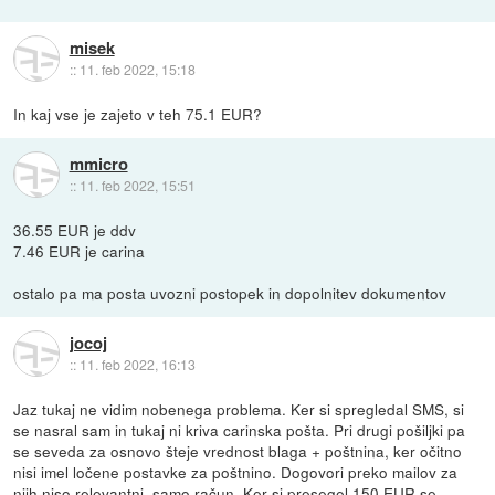
misek
::
11. feb 2022, 15:18
In kaj vse je zajeto v teh 75.1 EUR?
mmicro
::
11. feb 2022, 15:51
36.55 EUR je ddv
7.46 EUR je carina
ostalo pa ma posta uvozni postopek in dopolnitev dokumentov
jocoj
::
11. feb 2022, 16:13
Jaz tukaj ne vidim nobenega problema. Ker si spregledal SMS, si
se nasral sam in tukaj ni kriva carinska pošta. Pri drugi pošiljki pa
se seveda za osnovo šteje vrednost blaga + poštnina, ker očitno
nisi imel ločene postavke za poštnino. Dogovori preko mailov za
njih niso relevantni, samo račun. Ker si presegel 150 EUR se