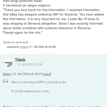
imeli drugi podovnih tezav.
V zanimivost se njegov odgovor
"Thank you very much for this information. I received information
that eBay has stopped collecting VAT for Slovenia. You have added
this information. It is very important for me. Looks like I'll have to
stop shipping to Slovenia altogether. Since I was recently informed
about similar problems with customs clearance in Slovenia.
Thanks again for the info."
Zgodovina sprememb…
spremenil:
mmicro
(
11. feb 2022 ob 20:38
)
Tidule
::
11. feb 2022, 20:39
D3m
je
11. feb 2022 ob 18:25
izjavil
:
Meni so obračunali DDV za letalsko pošto.
To je bila ultimativna cvetka.
Poštnina se vedno obdavči. Ne vem od kje ideja, da se na storitve