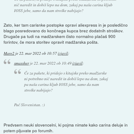
nič naredit in dobiš lepo na dom, zakaj pa naša carina kljub
IOSS jebe, samo da nam stroške nabijajo?
Zato, ker tam carisnke postopke opravi aliexpress in je posledično
blago posredovano do končnega kupca brez dodatnih stroškov.
Drugače pa tudi na madžarskem čisto normalno plačaš 900
forintov, če mora storitev opravit madžarska pošta.
Mare2
je
22. mar 2022 ob 10:57
izjavil
:
smassher
je
22. mar 2022 ob 10:49
izjavil
:
Če za pakete, ki pridejo s kitajske preko madžarske
ni potrebno nič naredit in dobiš lepo na dom, zakaj
pa naša carina kljub IOSS jebe, samo da nam
stroške nabijajo?
Pač Slovenistan. :)
Predvsem neuki slovencelni, ki pojma nimate kako carina deluje in
potem pljuvate po forumih.