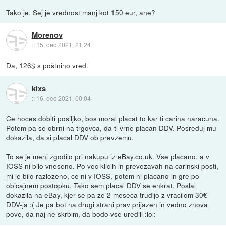
Tako je. Sej je vrednost manj kot 150 eur, ane?
Morenov
::
15. dec 2021, 21:24
Da, 126$ s poštnino vred.
kixs
::
16. dec 2021, 00:04
Ce hoces dobiti posiljko, bos moral placat to kar ti carina naracuna.
Potem pa se obrni na trgovca, da ti vrne placan DDV. Posreduj mu
dokazila, da si placal DDV ob prevzemu.
To se je meni zgodilo pri nakupu iz eBay.co.uk. Vse placano, a v
IOSS ni bilo vneseno. Po vec klicih in prevezavah na carinski posti,
mi je bilo razlozeno, ce ni v IOSS, potem ni placano in gre po
obicajnem postopku. Tako sem placal DDV se enkrat. Poslal
dokazila na eBay, kjer se pa ze 2 meseca trudijo z vracilom 30€
DDV-ja :( Je pa bot na drugi strani prav prijazen in vedno znova
pove, da naj ne skrbim, da bodo vse uredili :lol: