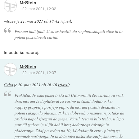
MrStein
::
22. mar 2021, 12:32
mtosev
je
21. mar 2021 ob 18:42
izjavil
:
Poznam tudi ljudi, ki so se hvalili, da so photoshopali slike in to
potem posredovali carini.
In bodo še naprej.
MrStein
::
22. mar 2021, 12:37
Geho
je
20. mar 2021 ob 16:10
izjavil
:
Praktično že vsak paket iz US ali UK mora iti čez carino, za vsak
drek moram že doplačevat za carino in čakat dodatno, ker
najprej gospodje pošljejo papir, da moram poslati dokazila in
potem čakajo da plačam. Pakete dobesedno razmesarijo, tako da
pridejo napol sfrezani do mene. Včasih tega ni bilo treba, si lepo
naročil zadeve in si jih dobil brez dodatnega čakanja in
plačevanja. Zdaj pa vedno po 10, 14 dodatnih evrov plačuj za
postopek carinjenja. In to dela tako pošta slovenije, kot ups... Še