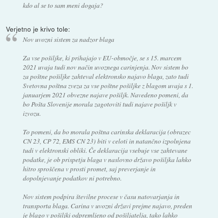
kdo al se to sam meni dogaja?
Verjetno je krivo tole:
Nov uvozni sistem za nadzor blaga
Za vse pošiljke, ki prihajajo v EU-območje, se s 15. marcem
2021 uvaja tudi nov način uvoznega carinjenja. Nov sistem bo
za poštne pošiljke zahteval elektronsko najavo blaga, zato tudi
Svetovna poštna zveza za vse poštne pošiljke z blagom uvaja s 1.
januarjem 2021 obvezne najave pošiljk. Navedeno pomeni, da
bo Pošta Slovenije morala zagotoviti tudi najave pošiljk v
izvozu.
To pomeni, da bo morala poštna carinska deklaracija (obrazec
CN 23, CP 72, EMS CN 23) biti v celoti in natančno izpolnjena
tudi v elektronski obliki. Če deklaracija vsebuje vse zahtevane
podatke, je ob prispetju blaga v naslovno državo pošiljka lahko
hitro sproščena v prosti promet, saj preverjanje in
dopolnjevanje podatkov ni potrebno.
Nov sistem podpira številne procese v času natovarjanja in
transporta blaga. Carina v uvozni državi prejme najavo, preden
je blago v pošiljki odpremljeno od pošiljatelja, tako lahko