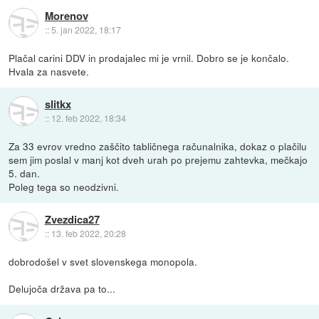
Morenov
::
5. jan 2022, 18:17
Plačal carini DDV in prodajalec mi je vrnil. Dobro se je končalo.
Hvala za nasvete.
slitkx
::
12. feb 2022, 18:34
Za 33 evrov vredno zaščito tabličnega računalnika, dokaz o plačilu
sem jim poslal v manj kot dveh urah po prejemu zahtevka, mečkajo
5. dan.
Poleg tega so neodzivni.
Zvezdica27
::
13. feb 2022, 20:28
dobrodošel v svet slovenskega monopola.
Delujoča država pa to...