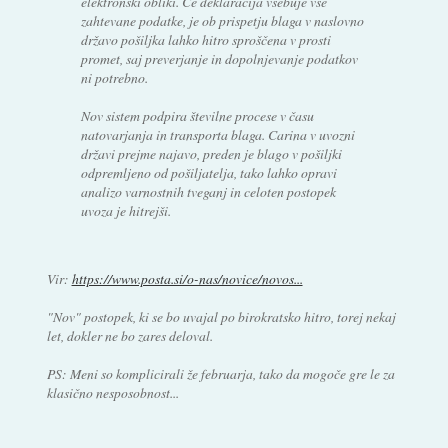
elektronski obliki. Če deklaracija vsebuje vse
zahtevane podatke, je ob prispetju blaga v naslovno
državo pošiljka lahko hitro sproščena v prosti
promet, saj preverjanje in dopolnjevanje podatkov
ni potrebno.
Nov sistem podpira številne procese v času
natovarjanja in transporta blaga. Carina v uvozni
državi prejme najavo, preden je blago v pošiljki
odpremljeno od pošiljatelja, tako lahko opravi
analizo varnostnih tveganj in celoten postopek
uvoza je hitrejši.
Vir:
https://www.posta.si/o-nas/novice/novos...
"Nov" postopek, ki se bo uvajal po birokratsko hitro, torej nekaj
let, dokler ne bo zares deloval.
PS: Meni so komplicirali že februarja, tako da mogoče gre le za
klasično nesposobnost...