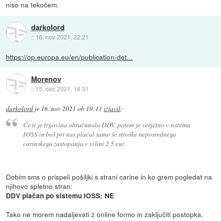
niso na tekočem.
darkolord
::
16. nov 2021, 22:21
https://op.europa.eu/en/publication-det...
Morenov
::
15. dec 2021, 18:31
darkolord
je
16. nov 2021 ob 19:11
izjavil
:
Če ti je trgovina obračunala DDV, potem je verjetno v sistemu
IOSS in boš pri nas plačal samo še stroške neposrednega
carinskega zastopanja v višini 2,5 eur.
Dobim sms o prispeli pošiljki s strani carine in ko grem pogledat na
njihovo spletno stran:
DDV plačan po sistemu IOSS: NE
Tako ne morem nadaljevati z online formo in zaključiti postopka.