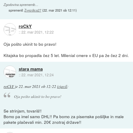
Zgodovina sprememb…
spremenil:
Zvezdica27
(
22. mar 2021 ob 12:11
)
roCkY
::
22. mar 2021, 12:22
Oja pošto ukinit to bo pravo!
Kitajska bo propadla čez 5 let. Milenial cmere v EU pa že čez 2 dni.
stara mama
::
22. mar 2021, 12:24
roCkY
je
22. mar 2021 ob 12:22
izjavil
:
Oja pošto ukinit to bo pravo!
Se strinjam, tovariš!!
Bomo pa imel samo DHL!! Pa bomo za pisemske pošiljke in male
pakete plačevali min. 20€ znotraj države!!