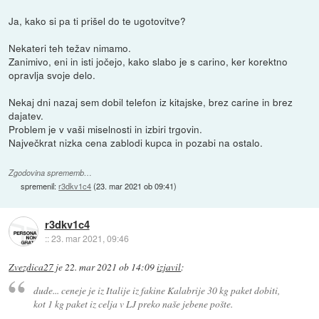
Ja, kako si pa ti prišel do te ugotovitve?
Nekateri teh težav nimamo.
Zanimivo, eni in isti jočejo, kako slabo je s carino, ker korektno
opravlja svoje delo.
Nekaj dni nazaj sem dobil telefon iz kitajske, brez carine in brez
dajatev.
Problem je v vaši miselnosti in izbiri trgovin.
Največkrat nizka cena zablodi kupca in pozabi na ostalo.
Zgodovina sprememb…
spremenil:
r3dkv1c4
(
23. mar 2021 ob 09:41
)
r3dkv1c4
::
23. mar 2021, 09:46
Zvezdica27
je
22. mar 2021 ob 14:09
izjavil
:
dude... ceneje je iz Italije iz fakine Kalabrije 30 kg paket dobiti,
kot 1 kg paket iz celja v LJ preko naše jebene pošte.