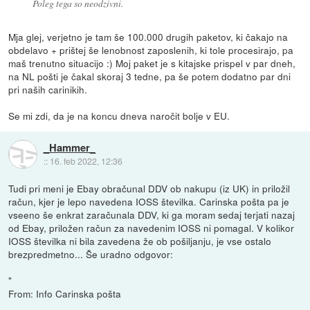
Poleg tega so neodzivni.
Mja glej, verjetno je tam še 100.000 drugih paketov, ki čakajo na
obdelavo + prištej še lenobnost zaposlenih, ki tole procesirajo, pa
maš trenutno situacijo :) Moj paket je s kitajske prispel v par dneh,
na NL pošti je čakal skoraj 3 tedne, pa še potem dodatno par dni
pri naših carinikih.
Se mi zdi, da je na koncu dneva naročit bolje v EU.
_Hammer_
::
16. feb 2022, 12:36
Tudi pri meni je Ebay obračunal DDV ob nakupu (iz UK) in priložil
račun, kjer je lepo navedena IOSS številka. Carinska pošta pa je
vseeno še enkrat zaračunala DDV, ki ga moram sedaj terjati nazaj
od Ebay, priložen račun za navedenim IOSS ni pomagal. V kolikor
IOSS številka ni bila zavedena že ob pošiljanju, je vse ostalo
brezpredmetno... Še uradno odgovor:
"
From: Info Carinska pošta