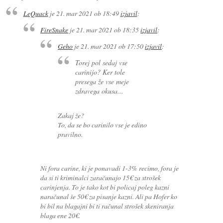
LeQuack
je
21. mar 2021 ob 18:49
izjavil
:
FireSnake
je
21. mar 2021 ob 18:35
izjavil
:
Geho
je
21. mar 2021 ob 17:50
izjavil
:
Torej pol sedaj vse
carinijo? Ker tole
presega že vse meje
zdravega okusa...
Zakaj že?
To, da se bo carinilo vse je edino
pravilno.
Ni fora carine, ki je ponavadi 1-3% recimo, fora je
da si ti kriminalci zaračunajo 15€ za strošek
carinjenja. To je tako kot bi policaj poleg kazni
naračunal še 50€ za pisanje kazni. Ali pa Hofer ko
bi bil na blagajni bi ti računal strošek skeniranja
blaga ene 20€.