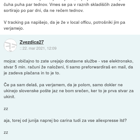
čuha puha par tednov. Vmes se pa v raznih skladiščih zadeve
sortirajo po par dni, da ne rečem tednov.
V tracking pa napišejo, da je že v local officu, potrošniki jim pa
verjamejo.
Zvezdica27
::
22. mar 2021, 12:09
mojca: običajno to zate urejajo dostavne službe - vse elektronsko,
stvar 5 min. računi že naloženi, ti samo preforwardiraš en mail, da
je zadeva plačana in to je to.
Če pa sam delaš, pa verjamem, da je polom, samo dokler ne
ukinejo slovenske pošte jaz ne bom srečen, ker to je prva stvar za
ukinit.
zz
aja, torej od junija naprej bo carina tudi za vse aliexpresse itd?
zz