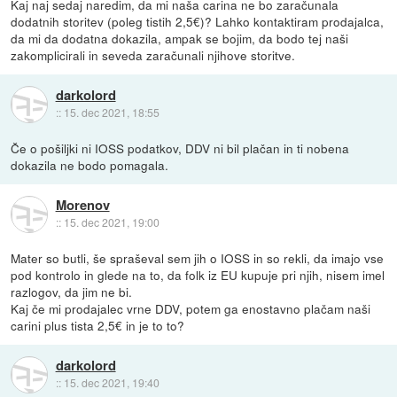
Kaj naj sedaj naredim, da mi naša carina ne bo zaračunala
dodatnih storitev (poleg tistih 2,5€)? Lahko kontaktiram prodajalca,
da mi da dodatna dokazila, ampak se bojim, da bodo tej naši
zakomplicirali in seveda zaračunali njihove storitve.
darkolord
::
15. dec 2021, 18:55
Če o pošiljki ni IOSS podatkov, DDV ni bil plačan in ti nobena
dokazila ne bodo pomagala.
Morenov
::
15. dec 2021, 19:00
Mater so butli, še spraševal sem jih o IOSS in so rekli, da imajo vse
pod kontrolo in glede na to, da folk iz EU kupuje pri njih, nisem imel
razlogov, da jim ne bi.
Kaj če mi prodajalec vrne DDV, potem ga enostavno plačam naši
carini plus tista 2,5€ in je to to?
darkolord
::
15. dec 2021, 19:40