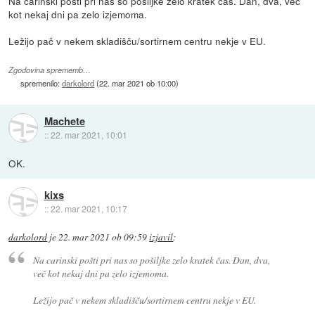
Na carinski pošti pri nas so pošiljke zelo kratek čas. Dan, dva, več
kot nekaj dni pa zelo izjemoma.
Ležijo pač v nekem skladišču/sortirnem centru nekje v EU.
Zgodovina sprememb…
spremenilo:
darkolord
(
22. mar 2021 ob 10:00
)
Machete
::
22. mar 2021, 10:01
OK.
kixs
::
22. mar 2021, 10:17
darkolord
je
22. mar 2021 ob 09:59
izjavil
:
Na carinski pošti pri nas so pošiljke zelo kratek čas. Dan, dva,
več kot nekaj dni pa zelo izjemoma.
Ležijo pač v nekem skladišču/sortirnem centru nekje v EU.