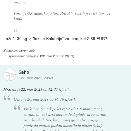
prihaja.
Pošta je OK samo, ko jo fura Petrol (v sosednji vasi), tam vse
laufa.
zz
Lažeš. 30 kg iz "fakine Kalabrije" za manj kot 2,89 EUR?
Zgodovina sprememb…
spremenilo:
darkolord
(
22. mar 2021 ob 20:39
)
Geho
::
22. mar 2021, 20:48
MrStein
je
22. mar 2021 ob 12:37
izjavil
:
Geho
je
20. mar 2021 ob 16:10
izjavil
:
Praktično že vsak paket iz US ali UK mora iti čez
carino, za vsak drek moram že doplačevat za carino
in čakat dodatno, ker najprej gospodje pošljejo
papir, da moram poslati dokazila in potem čakajo
da plačam. Pakete dobesedno razmesarijo, tako da