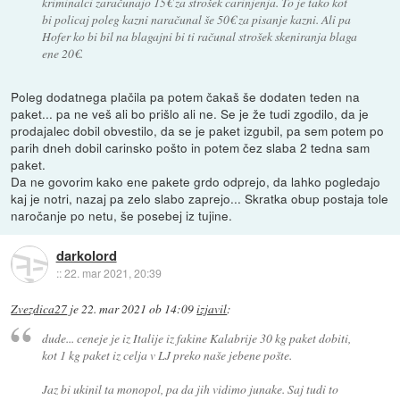
kriminalci zaračunajo 15€ za strošek carinjenja. To je tako kot
bi policaj poleg kazni naračunal še 50€ za pisanje kazni. Ali pa
Hofer ko bi bil na blagajni bi ti računal strošek skeniranja blaga
ene 20€.
Poleg dodatnega plačila pa potem čakaš še dodaten teden na
paket... pa ne veš ali bo prišlo ali ne. Se je že tudi zgodilo, da je
prodajalec dobil obvestilo, da se je paket izgubil, pa sem potem po
parih dneh dobil carinsko pošto in potem čez slaba 2 tedna sam
paket.
Da ne govorim kako ene pakete grdo odprejo, da lahko pogledajo
kaj je notri, nazaj pa zelo slabo zaprejo... Skratka obup postaja tole
naročanje po netu, še posebej iz tujine.
darkolord
::
22. mar 2021, 20:39
Zvezdica27
je
22. mar 2021 ob 14:09
izjavil
:
dude... ceneje je iz Italije iz fakine Kalabrije 30 kg paket dobiti,
kot 1 kg paket iz celja v LJ preko naše jebene pošte.
Jaz bi ukinil ta monopol, pa da jih vidimo junake. Saj tudi to