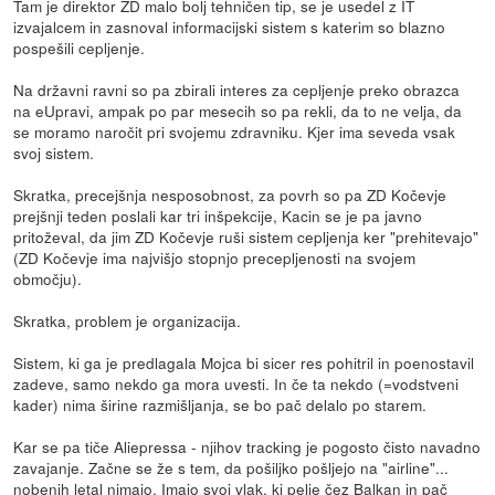
Tam je direktor ZD malo bolj tehničen tip, se je usedel z IT
izvajalcem in zasnoval informacijski sistem s katerim so blazno
pospešili cepljenje.
Na državni ravni so pa zbirali interes za cepljenje preko obrazca
na eUpravi, ampak po par mesecih so pa rekli, da to ne velja, da
se moramo naročit pri svojemu zdravniku. Kjer ima seveda vsak
svoj sistem.
Skratka, precejšnja nesposobnost, za povrh so pa ZD Kočevje
prejšnji teden poslali kar tri inšpekcije, Kacin se je pa javno
pritoževal, da jim ZD Kočevje ruši sistem cepljenja ker "prehitevajo"
(ZD Kočevje ima najvišjo stopnjo precepljenosti na svojem
območju).
Skratka, problem je organizacija.
Sistem, ki ga je predlagala Mojca bi sicer res pohitril in poenostavil
zadeve, samo nekdo ga mora uvesti. In če ta nekdo (=vodstveni
kader) nima širine razmišljanja, se bo pač delalo po starem.
Kar se pa tiče Aliepressa - njihov tracking je pogosto čisto navadno
zavajanje. Začne se že s tem, da pošiljko pošljejo na "airline"...
nobenih letal nimajo. Imajo svoj vlak, ki pelje čez Balkan in pač