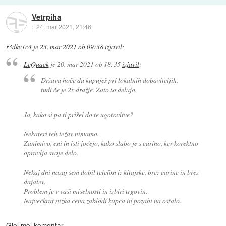
Vetrpiha
::
24. mar 2021, 21:46
r3dkv1c4
je
23. mar 2021 ob 09:38
izjavil
:
LeQuack
je
20. mar 2021 ob 18:35
izjavil
:
Država hoče da kupuješ pri lokalnih dobaviteljih,
tudi če je 2x dražje. Zato to delajo.
Ja, kako si pa ti prišel do te ugotovitve?
Nekateri teh težav nimamo.
Zanimivo, eni in isti jočejo, kako slabo je s carino, ker korektno
opravlja svoje delo.
Nekaj dni nazaj sem dobil telefon iz kitajske, brez carine in brez
dajatev.
Problem je v vaši miselnosti in izbiri trgovin.
Največkrat nizka cena zablodi kupca in pozabi na ostalo.
Glej moj komentar.