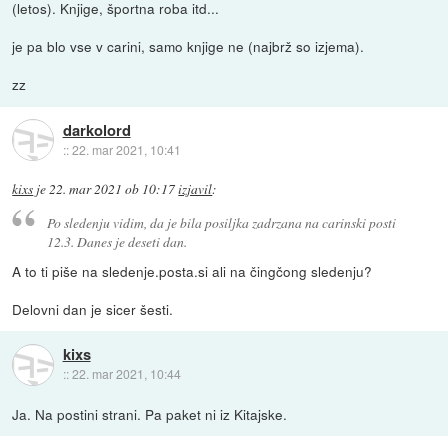
(letos). Knjige, športna roba itd...
je pa blo vse v carini, samo knjige ne (najbrž so izjema).
zz
darkolord
::
22. mar 2021, 10:41
kixs
je
22. mar 2021 ob 10:17
izjavil
:
Po sledenju vidim, da je bila posiljka zadrzana na carinski posti
12.3. Danes je deseti dan.
A to ti piše na sledenje.posta.si ali na čingčong sledenju?
Delovni dan je sicer šesti.
kixs
::
22. mar 2021, 10:44
Ja. Na postini strani. Pa paket ni iz Kitajske.