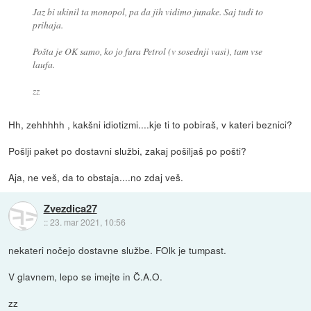
Jaz bi ukinil ta monopol, pa da jih vidimo junake. Saj tudi to
prihaja.
Pošta je OK samo, ko jo fura Petrol (v sosednji vasi), tam vse
laufa.
zz
Hh, zehhhhh , kakšni idiotizmi....kje ti to pobiraš, v kateri beznici?
Pošlji paket po dostavni službi, zakaj pošiljaš po pošti?
Aja, ne veš, da to obstaja....no zdaj veš.
Zvezdica27
::
23. mar 2021, 10:56
nekateri nočejo dostavne službe. FOlk je tumpast.
V glavnem, lepo se imejte in Č.A.O.
zz