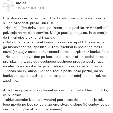
mojca
::
22. mar 2021, 11:36
Ene stvari sicer ne razumem. Pred kratkim sem narocala paket v
skupni vrednosti preko 100 EUR.
- Najprej te (en delovni dan po tistem, ko je posiljka ze v skladiscu)
poklicejo na mobilno stevilko, ki si jo pustil prodajalcu, in te prosijo,
da jim crkujes elektronski naslov.
- Nato ti na navedeni elektronski naslov posljejo PDF obrazec, ki
ga moras sprintat, izpolnit s kulijem, skenirat in poslat po mailu
nazaj (skupaj z ostalo dokumentacijo: racun, izpisek iz banke, itd.).
- Nekdo en delovni dan po tem, ko je prejel mail, te podatke rocno
pretipka in ti iz svojega osebnega postnega predala poslje racun
na elektronski naslov, ki ga je pretipkal iz skeniranega obrazca.
- Placas racun, ampak ker so ti racun poslali tako pozno, da so
banke ze zaprle placilni promet, se pred naslednjim dnem itak ne
zgodi nic.
A ne bi mogli tega postopka nekako avtomatizirati? Idealno bi bilo,
ce bi lahko:
- lahko uporabnik ze sam vnaprej poslal vso dokumentacijo (ok,
tega morda ne bos sel delat za eno stvar, ki stane 50 centov, ce pa
ves, da bom placal carino, je vseeno)