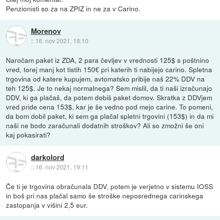
Penzionisti so za na ZPIZ in ne za v Carino.
Morenov
::
16. nov 2021, 18:10
Naročam paket iz ZDA, 2 para čevljev v vrednosti 125$ s poštnino
vred, torej manj kot tistih 150€ pri katerih ti nabijejo carino. Spletna
trgovina od katere kupujem, avtomatsko pribije naš 22% DDV na
teh 125$. Je to nekaj normalnega? Sem mislil, da ti naši izračunajo
DDV, ki ga plačaš, da potem dobiš paket domov. Skratka z DDVjem
vred pride cena 153$, kar je še vedno pod mejo carine. To pomeni,
da bom dobil paket, ki sem ga plačal spletni trgovini (153$) in da mi
naši ne bodo zaračunali dodatnih stroškov? Ali so zmožni še oni
kaj pokasirati?
darkolord
::
16. nov 2021, 19:11
Če ti je trgovina obračunala DDV, potem je verjetno v sistemu IOSS
in boš pri nas plačal samo še stroške neposrednega carinskega
zastopanja v višini 2,5 eur.