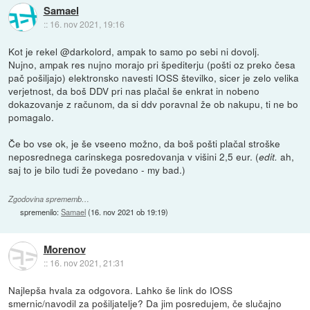
Samael
::
16. nov 2021, 19:16
Kot je rekel @darkolord, ampak to samo po sebi ni dovolj.
Nujno, ampak res nujno morajo pri špediterju (pošti oz preko česa
pač pošiljajo) elektronsko navesti IOSS številko, sicer je zelo velika
verjetnost, da boš DDV pri nas plačal še enkrat in nobeno
dokazovanje z računom, da si ddv poravnal že ob nakupu, ti ne bo
pomagalo.
Če bo vse ok, je še vseeno možno, da boš pošti plačal stroške
neposrednega carinskega posredovanja v višini 2,5 eur. (
ah,
edit.
saj to je bilo tudi že povedano - my bad.)
Zgodovina sprememb…
spremenilo:
Samael
(
16. nov 2021 ob 19:19
)
Morenov
::
16. nov 2021, 21:31
Najlepša hvala za odgovora. Lahko še link do IOSS
smernic/navodil za pošiljatelje? Da jim posredujem, če slučajno