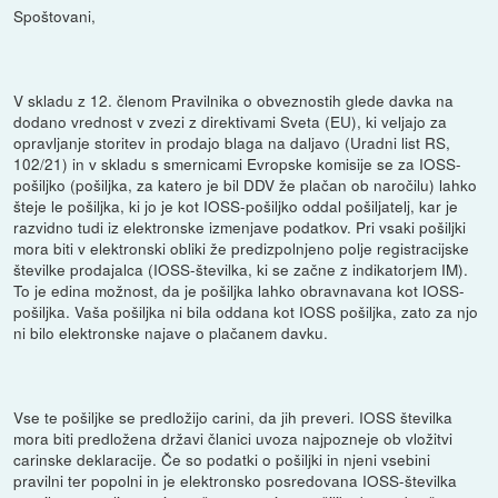
Spoštovani,
V skladu z 12. členom Pravilnika o obveznostih glede davka na
dodano vrednost v zvezi z direktivami Sveta (EU), ki veljajo za
opravljanje storitev in prodajo blaga na daljavo (Uradni list RS,
102/21) in v skladu s smernicami Evropske komisije se za IOSS-
pošiljko (pošiljka, za katero je bil DDV že plačan ob naročilu) lahko
šteje le pošiljka, ki jo je kot IOSS-pošiljko oddal pošiljatelj, kar je
razvidno tudi iz elektronske izmenjave podatkov. Pri vsaki pošiljki
mora biti v elektronski obliki že predizpolnjeno polje registracijske
številke prodajalca (IOSS-številka, ki se začne z indikatorjem IM).
To je edina možnost, da je pošiljka lahko obravnavana kot IOSS-
pošiljka. Vaša pošiljka ni bila oddana kot IOSS pošiljka, zato za njo
ni bilo elektronske najave o plačanem davku.
Vse te pošiljke se predložijo carini, da jih preveri. IOSS številka
mora biti predložena državi članici uvoza najpozneje ob vložitvi
carinske deklaracije. Če so podatki o pošiljki in njeni vsebini
pravilni ter popolni in je elektronsko posredovana IOSS-številka