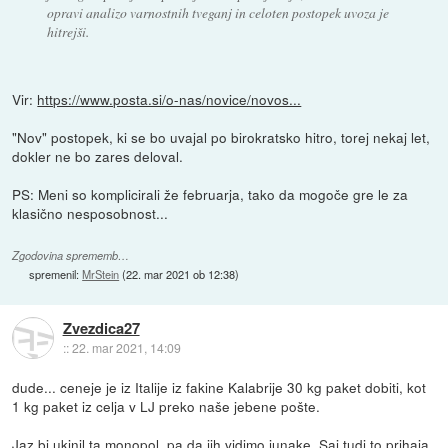
opravi analizo varnostnih tveganj in celoten postopek uvoza je
hitrejši.
Vir:
https://www.posta.si/o-nas/novice/novos...
"Nov" postopek, ki se bo uvajal po birokratsko hitro, torej nekaj let,
dokler ne bo zares deloval.
PS: Meni so komplicirali že februarja, tako da mogoče gre le za
klasično nesposobnost...
Zgodovina sprememb…
spremenil:
MrStein
(
22. mar 2021 ob 12:38
)
Zvezdica27
::
22. mar 2021, 14:09
dude... ceneje je iz Italije iz fakine Kalabrije 30 kg paket dobiti, kot
1 kg paket iz celja v LJ preko naše jebene pošte.
Jaz bi ukinil ta monopol, pa da jih vidimo junake. Saj tudi to prihaja.