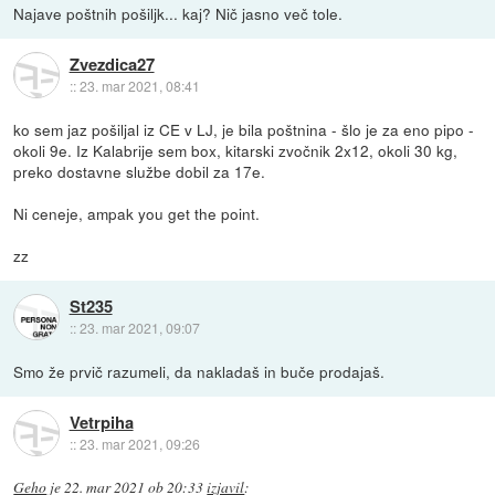
Najave poštnih pošiljk... kaj? Nič jasno več tole.
Zvezdica27
::
23. mar 2021, 08:41
ko sem jaz pošiljal iz CE v LJ, je bila poštnina - šlo je za eno pipo -
okoli 9e. Iz Kalabrije sem box, kitarski zvočnik 2x12, okoli 30 kg,
preko dostavne službe dobil za 17e.
Ni ceneje, ampak you get the point.
zz
St235
::
23. mar 2021, 09:07
Smo že prvič razumeli, da nakladaš in buče prodajaš.
Vetrpiha
::
23. mar 2021, 09:26
Geho
je
22. mar 2021 ob 20:33
izjavil
: