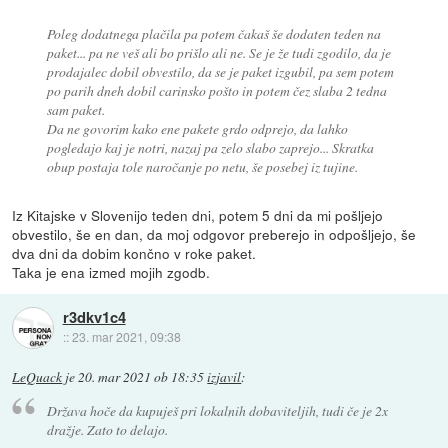
Poleg dodatnega plačila pa potem čakaš še dodaten teden na
paket... pa ne veš ali bo prišlo ali ne. Se je že tudi zgodilo, da je
prodajalec dobil obvestilo, da se je paket izgubil, pa sem potem
po parih dneh dobil carinsko pošto in potem čez slaba 2 tedna
sam paket.
Da ne govorim kako ene pakete grdo odprejo, da lahko
pogledajo kaj je notri, nazaj pa zelo slabo zaprejo... Skratka
obup postaja tole naročanje po netu, še posebej iz tujine.
Iz Kitajske v Slovenijo teden dni, potem 5 dni da mi pošljejo
obvestilo, še en dan, da moj odgovor preberejo in odpošljejo, še
dva dni da dobim končno v roke paket.
Taka je ena izmed mojih zgodb.
r3dkv1c4
::
23. mar 2021, 09:38
LeQuack
je
20. mar 2021 ob 18:35
izjavil
:
Država hoče da kupuješ pri lokalnih dobaviteljih, tudi če je 2x
dražje. Zato to delajo.