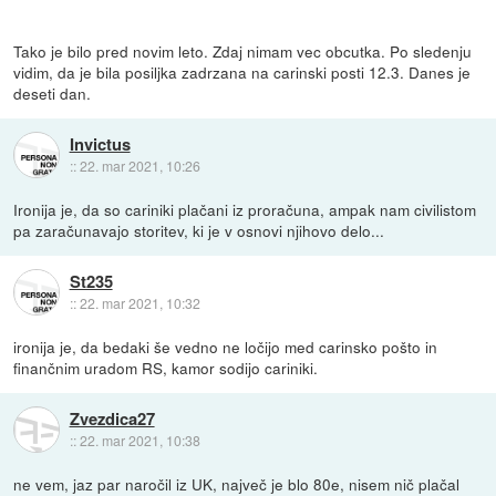
Tako je bilo pred novim leto. Zdaj nimam vec obcutka. Po sledenju
vidim, da je bila posiljka zadrzana na carinski posti 12.3. Danes je
deseti dan.
Invictus
::
22. mar 2021, 10:26
Ironija je, da so cariniki plačani iz proračuna, ampak nam civilistom
pa zaračunavajo storitev, ki je v osnovi njihovo delo...
St235
::
22. mar 2021, 10:32
ironija je, da bedaki še vedno ne ločijo med carinsko pošto in
finančnim uradom RS, kamor sodijo cariniki.
Zvezdica27
::
22. mar 2021, 10:38
ne vem, jaz par naročil iz UK, največ je blo 80e, nisem nič plačal