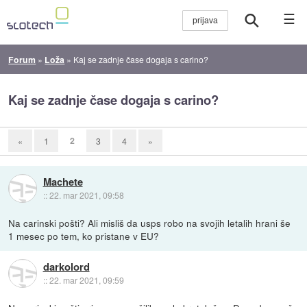
☰
Forum
»
Loža
»
Kaj se zadnje čase dogaja s carino?
Kaj se zadnje čase dogaja s carino?
2
«
1
3
4
»
Machete
::
22. mar 2021, 09:58
Na carinski pošti? Ali misliš da usps robo na svojih letalih hrani še
1 mesec po tem, ko pristane v EU?
darkolord
::
22. mar 2021, 09:59