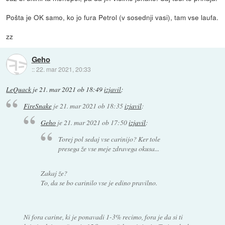
Pošta je OK samo, ko jo fura Petrol (v sosednji vasi), tam vse laufa.
zz
Geho
::
22. mar 2021, 20:33
LeQuack
je
21. mar 2021 ob 18:49
izjavil
:
FireSnake
je
21. mar 2021 ob 18:35
izjavil
:
Geho
je
21. mar 2021 ob 17:50
izjavil
:
Torej pol sedaj vse carinijo? Ker tole
presega že vse meje zdravega okusa...
Zakaj že?
To, da se bo carinilo vse je edino pravilno.
Ni fora carine, ki je ponavadi 1-3% recimo, fora je da si ti