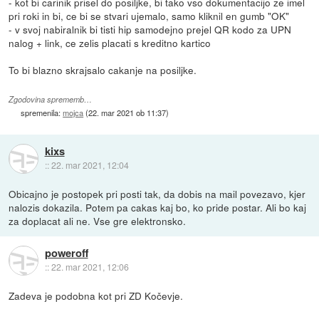
- kot bi carinik prisel do posiljke, bi tako vso dokumentacijo ze imel
pri roki in bi, ce bi se stvari ujemalo, samo kliknil en gumb "OK"
- v svoj nabiralnik bi tisti hip samodejno prejel QR kodo za UPN
nalog + link, ce zelis placati s kreditno kartico
To bi blazno skrajsalo cakanje na posiljke.
Zgodovina sprememb…
spremenila:
mojca
(
22. mar 2021 ob 11:37
)
kixs
::
22. mar 2021, 12:04
Obicajno je postopek pri posti tak, da dobis na mail povezavo, kjer
nalozis dokazila. Potem pa cakas kaj bo, ko pride postar. Ali bo kaj
za doplacat ali ne. Vse gre elektronsko.
poweroff
::
22. mar 2021, 12:06
Zadeva je podobna kot pri ZD Kočevje.