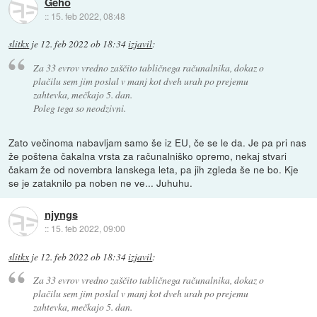
Geho
::
15. feb 2022, 08:48
slitkx
je
12. feb 2022 ob 18:34
izjavil
:
Za 33 evrov vredno zaščito tabličnega računalnika, dokaz o
plačilu sem jim poslal v manj kot dveh urah po prejemu
zahtevka, mečkajo 5. dan.
Poleg tega so neodzivni.
Zato večinoma nabavljam samo še iz EU, če se le da. Je pa pri nas
že poštena čakalna vrsta za računalniško opremo, nekaj stvari
čakam že od novembra lanskega leta, pa jih zgleda še ne bo. Kje
se je zataknilo pa noben ne ve... Juhuhu.
njyngs
::
15. feb 2022, 09:00
slitkx
je
12. feb 2022 ob 18:34
izjavil
:
Za 33 evrov vredno zaščito tabličnega računalnika, dokaz o
plačilu sem jim poslal v manj kot dveh urah po prejemu
zahtevka, mečkajo 5. dan.