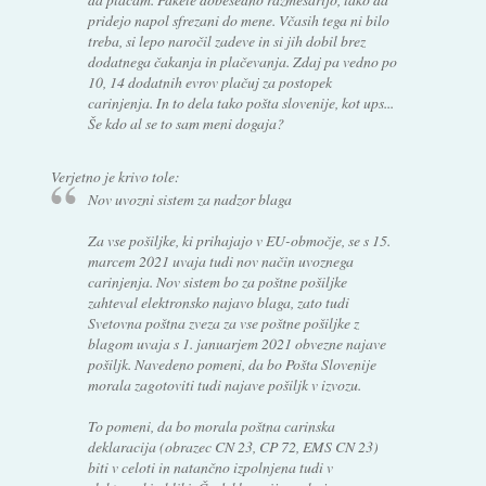
pridejo napol sfrezani do mene. Včasih tega ni bilo
treba, si lepo naročil zadeve in si jih dobil brez
dodatnega čakanja in plačevanja. Zdaj pa vedno po
10, 14 dodatnih evrov plačuj za postopek
carinjenja. In to dela tako pošta slovenije, kot ups...
Še kdo al se to sam meni dogaja?
Verjetno je krivo tole:
Nov uvozni sistem za nadzor blaga
Za vse pošiljke, ki prihajajo v EU-območje, se s 15.
marcem 2021 uvaja tudi nov način uvoznega
carinjenja. Nov sistem bo za poštne pošiljke
zahteval elektronsko najavo blaga, zato tudi
Svetovna poštna zveza za vse poštne pošiljke z
blagom uvaja s 1. januarjem 2021 obvezne najave
pošiljk. Navedeno pomeni, da bo Pošta Slovenije
morala zagotoviti tudi najave pošiljk v izvozu.
To pomeni, da bo morala poštna carinska
deklaracija (obrazec CN 23, CP 72, EMS CN 23)
biti v celoti in natančno izpolnjena tudi v