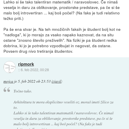
Lahko si še tako talentiran matematik / naravoslovec. Če nimaš
veselja in daru za oblikovanje, prostorske predstave, pa če si še
malo bolj introvertiran ... kaj boš počel? (Na faks je tudi relativno
težko priti.)
Pa še ena stvar je. Na teh množičnih faksih je študent bolj kot ne
"nadloga", ki jo morajo za vsako napako kaznovat, da na situ
ostane "znosno število preživelih". Na fiziki je pa študent redka
dobrina, ki jo je potrebno vzpodbujat in negovat, da ostane.
Povsem drug nivo tretiranja študentov.
ripmork
::
6. feb 2022, 00:28
mojca
je
5. feb 2022 ob 23:53
izjavil
:
Točno tako.
Arhitektura te mora eksplicitno veseliti oz. moraš imeti žilico za
to.
Lahko si še tako talentiran matematik / naravoslovec. Če nimaš
veselja in daru za oblikovanje, prostorske predstave, pa če si še
malo bolj introvertiran ... kaj boš počel? (Na faks je tudi