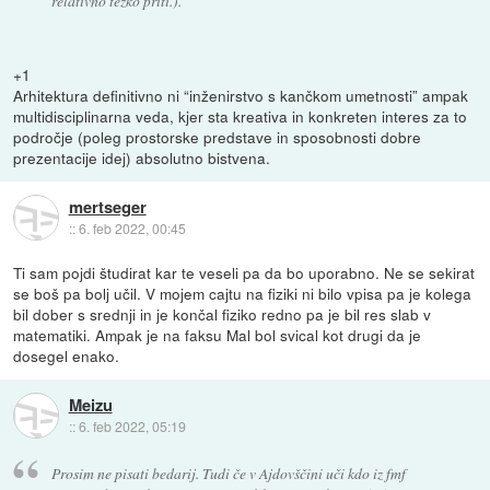
relativno težko priti.).
+1
Arhitektura definitivno ni “inženirstvo s kančkom umetnosti” ampak
multidisciplinarna veda, kjer sta kreativa in konkreten interes za to
področje (poleg prostorske predstave in sposobnosti dobre
prezentacije idej) absolutno bistvena.
mertseger
::
6. feb 2022, 00:45
Ti sam pojdi študirat kar te veseli pa da bo uporabno. Ne se sekirat
se boš pa bolj učil. V mojem cajtu na fiziki ni bilo vpisa pa je kolega
bil dober s srednji in je končal fiziko redno pa je bil res slab v
matematiki. Ampak je na faksu Mal bol svical kot drugi da je
dosegel enako.
Meizu
::
6. feb 2022, 05:19
Prosim ne pisati bedarij. Tudi če v Ajdovščini uči kdo iz fmf