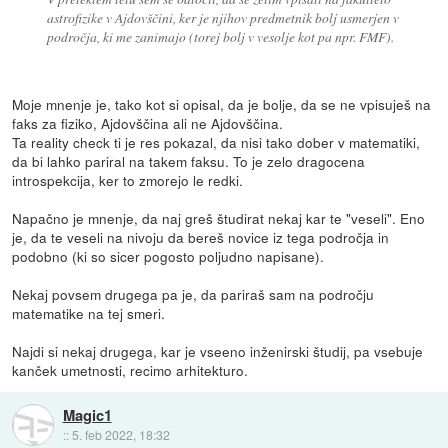
astrofizike v Ajdovščini, ker je njihov predmetnik bolj usmerjen v
področja, ki me zanimajo (torej bolj v vesolje kot pa npr. FMF).
Moje mnenje je, tako kot si opisal, da je bolje, da se ne vpisuješ na
faks za fiziko, Ajdovščina ali ne Ajdovščina.
Ta reality check ti je res pokazal, da nisi tako dober v matematiki,
da bi lahko pariral na takem faksu. To je zelo dragocena
introspekcija, ker to zmorejo le redki.
Napačno je mnenje, da naj greš študirat nekaj kar te "veseli". Eno
je, da te veseli na nivoju da bereš novice iz tega področja in
podobno (ki so sicer pogosto poljudno napisane).
Nekaj povsem drugega pa je, da pariraš sam na področju
matematike na tej smeri.
Najdi si nekaj drugega, kar je vseeno inženirski študij, pa vsebuje
kanček umetnosti, recimo arhitekturo.
Magic1
::
5. feb 2022, 18:32