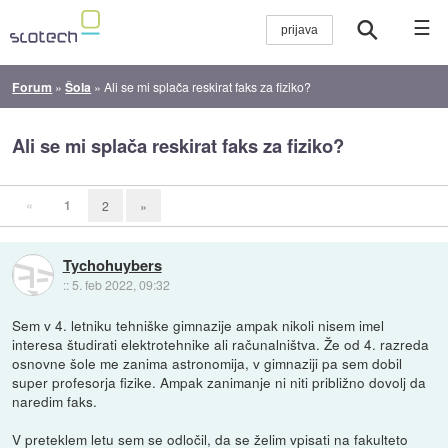
☰
Forum
»
Šola
»
Ali se mi splača reskirat faks za fiziko?
Ali se mi splača reskirat faks za fiziko?
«
1
2
»
Tychohuybers
::
5. feb 2022, 09:32
Sem v 4. letniku tehniške gimnazije ampak nikoli nisem imel
interesa študirati elektrotehnike ali računalništva. Že od 4. razreda
osnovne šole me zanima astronomija, v gimnaziji pa sem dobil
super profesorja fizike. Ampak zanimanje ni niti približno dovolj da
naredim faks.
V preteklem letu sem se odločil, da se želim vpisati na fakulteto