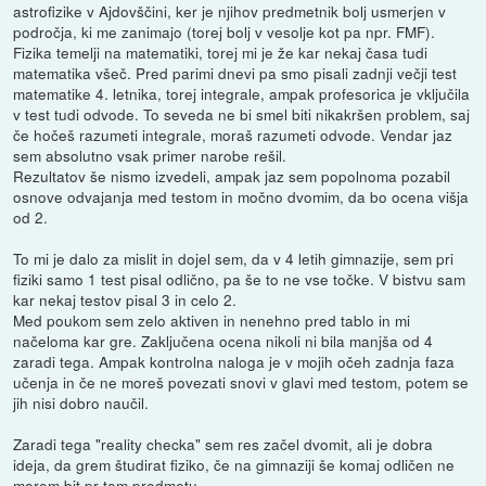
astrofizike v Ajdovščini, ker je njihov predmetnik bolj usmerjen v
področja, ki me zanimajo (torej bolj v vesolje kot pa npr. FMF).
Fizika temelji na matematiki, torej mi je že kar nekaj časa tudi
matematika všeč. Pred parimi dnevi pa smo pisali zadnji večji test
matematike 4. letnika, torej integrale, ampak profesorica je vključila
v test tudi odvode. To seveda ne bi smel biti nikakršen problem, saj
če hočeš razumeti integrale, moraš razumeti odvode. Vendar jaz
sem absolutno vsak primer narobe rešil.
Rezultatov še nismo izvedeli, ampak jaz sem popolnoma pozabil
osnove odvajanja med testom in močno dvomim, da bo ocena višja
od 2.
To mi je dalo za mislit in dojel sem, da v 4 letih gimnazije, sem pri
fiziki samo 1 test pisal odlično, pa še to ne vse točke. V bistvu sam
kar nekaj testov pisal 3 in celo 2.
Med poukom sem zelo aktiven in nenehno pred tablo in mi
načeloma kar gre. Zaključena ocena nikoli ni bila manjša od 4
zaradi tega. Ampak kontrolna naloga je v mojih očeh zadnja faza
učenja in če ne moreš povezati snovi v glavi med testom, potem se
jih nisi dobro naučil.
Zaradi tega "reality checka" sem res začel dvomit, ali je dobra
ideja, da grem študirat fiziko, če na gimnaziji še komaj odličen ne
morem bit pr tem predmetu.