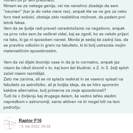
Nimam se za nekega genija, vsi me nenehno zbadajo da sem
"neumen" (kar je do neke mere res), ampak kle se ne gre za neko
foro med sošolci, obstaja zelo realistična možnost, da padem prvi
letnik faksa.
Vem da se ljudje radi preveč osredotočamo na negativno, ampak
na prvo roko sem že večkrat videl, kaj se zgodi, ko se nekdo prijavi
na faks, ki ga ni sposoben narest. Morda je sedaj še zadnji čas, da
se pravilno odločim in grem na fakulteto, ki bi bolj ustrezala mojim
matematičnim sposobnostim.
Vem da vsi dijaki dvomijo vase in da je to normalno, ampak jaz
nisem še nikoli dvomil v to, kaj bom šel študirat, o 2. in 3. želji sploh
začel nisem razmišljat.
Zato me zanima, ali se mi splača reskirat in se vseeno vpisati na
fakulteto za astrofiziko, ali je boljša ideja, da se hitro spomnim
kakšne alternative, bolj primerne za moje sposobnosti?
Tudi če v življenju kaj drugega delam, še vedno lahko sledim
napredkom v astronomiji, samo aktiven ne bi mogel biti na tem
področju.
Raptor F16
::
5. feb 2022, 09:38