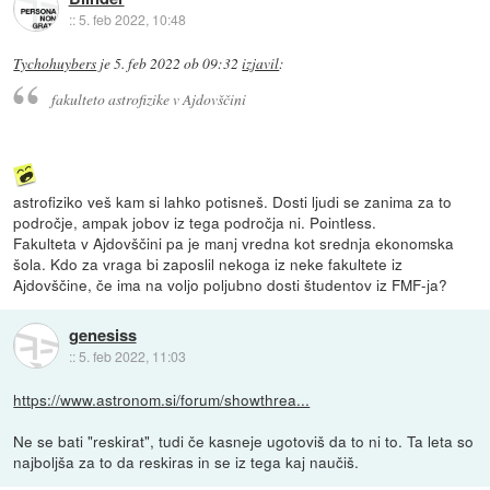
::
5. feb 2022, 10:48
Tychohuybers
je
5. feb 2022 ob 09:32
izjavil
:
fakulteto astrofizike v Ajdovščini
astrofiziko veš kam si lahko potisneš. Dosti ljudi se zanima za to
področje, ampak jobov iz tega področja ni. Pointless.
Fakulteta v Ajdovščini pa je manj vredna kot srednja ekonomska
šola. Kdo za vraga bi zaposlil nekoga iz neke fakultete iz
Ajdovščine, če ima na voljo poljubno dosti študentov iz FMF-ja?
genesiss
::
5. feb 2022, 11:03
https://www.astronom.si/forum/showthrea...
Ne se bati "reskirat", tudi če kasneje ugotoviš da to ni to. Ta leta so
najboljša za to da reskiras in se iz tega kaj naučiš.