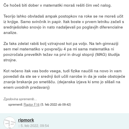
Če hočeš biti dober v matematiki moraš rešiti čim več nalog.
Teorijo lahko obvladaš ampak postopkov na roke se ne moreš učit
iz knjige. Samo svinčnik in papir. Itak boste v prvem letniku začeli s
srednješolsko snovjo in nato nadaljevali po poglavjih diferencialne
analize.
Za faks zdelat rabiš bolj vztrajnost kot pa voljo. Na teh-gimnaziji
sem mel matematiko v povprečju 4 pa mi sama matematika ni
povzročala prevelikih težav na prvi in drugi stopnji (MAG) študija
strojne.
Kot rečeno itak vas bodo vsega, tudi fizike naučili na novo in vam
povedali da ste se v srednji šoli učili narobe in da je vaše obstoječe
znanje brskanje po smetišču. (dejanska izjava ki smo jo slišali na
enem uvodnih predavanj)
Zgodovina sprememb…
spremenil:
Raptor F16
(
5. feb 2022 ob 09:42
)
ripmork
::
5. feb 2022, 09:54