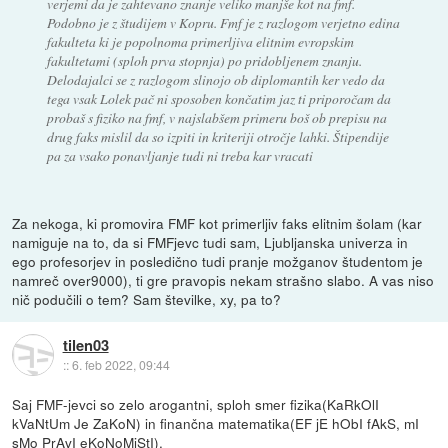
verjemi da je zahtevano znanje veliko manjše kot na fmf.
Podobno je z študijem v Kopru. Fmf je z razlogom verjetno edina
fakulteta ki je popolnoma primerljiva elitnim evropskim
fakultetami (sploh prva stopnja) po pridobljenem znanju.
Delodajalci se z razlogom slinojo ob diplomantih ker vedo da
tega vsak Lolek pač ni sposoben končatim jaz ti priporočam da
probaš s fiziko na fmf, v najslabšem primeru boš ob prepisu na
drug faks mislil da so izpiti in kriteriji otročje lahki. Štipendije
pa za vsako ponavljanje tudi ni treba kar vracati
Za nekoga, ki promovira FMF kot primerljiv faks elitnim šolam (kar
namiguje na to, da si FMFjevc tudi sam, Ljubljanska univerza in
ego profesorjev in posledično tudi pranje možganov študentom je
namreč over9000), ti gre pravopis nekam strašno slabo. A vas niso
nič podučili o tem? Sam številke, xy, pa to?
tilen03
::
6. feb 2022, 09:44
Saj FMF-jevci so zelo arogantni, sploh smer fizika(KaRkOlI
kVaNtUm Je ZaKoN) in finančna matematika(EF jE hObI fAkS, mI
sMo PrAvI eKoNoMiStI).