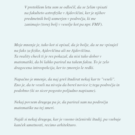
V preteklem letu sem se odločil, da se želim vpisati
na fakulteto astrofizike v Ajdovščini, ker je njihov
predmetnik bolj usmerjen v področja, ki me
zanimajo (torej bolj v vesolje kot pa npr. FMF).
Moje mnenje je, tako kot si opisal, da je bolje, da se ne vpisuješ
na faks za fiziko, Ajdovščina ali ne Ajdovščina.
Ta reality check ti je res pokazal, da nisi tako dober v
matematiki, da bi lahko pariral na takem faksu. To je zelo
dragocena introspekcija, ker to zmorejo le redki.
Napačno je mnenje, da naj greš študirat nekaj kar te "veseli".
Eno je, da te veseli na nivoju da bereš novice iz tega področja in
podobno (ki so sicer pogosto poljudno napisane).
Nekaj povsem drugega pa je, da pariraš sam na področju
matematike na tej smeri.
Najdi si nekaj drugega, kar je vseeno inženirski študij, pa vsebuje
kanček umetnosti, recimo arhitekturo.