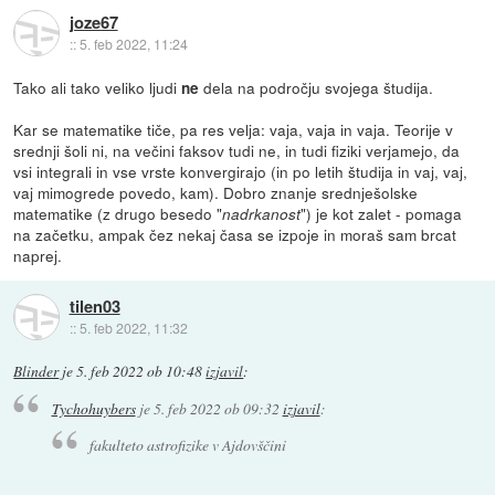
joze67
::
5. feb 2022, 11:24
Tako ali tako veliko ljudi
dela na področju svojega študija.
ne
Kar se matematike tiče, pa res velja: vaja, vaja in vaja. Teorije v
srednji šoli ni, na večini faksov tudi ne, in tudi fiziki verjamejo, da
vsi integrali in vse vrste konvergirajo (in po letih študija in vaj, vaj,
vaj mimogrede povedo, kam). Dobro znanje srednješolske
matematike (z drugo besedo "
") je kot zalet - pomaga
nadrkanost
na začetku, ampak čez nekaj časa se izpoje in moraš sam brcat
naprej.
tilen03
::
5. feb 2022, 11:32
Blinder
je
5. feb 2022 ob 10:48
izjavil
:
Tychohuybers
je
5. feb 2022 ob 09:32
izjavil
:
fakulteto astrofizike v Ajdovščini