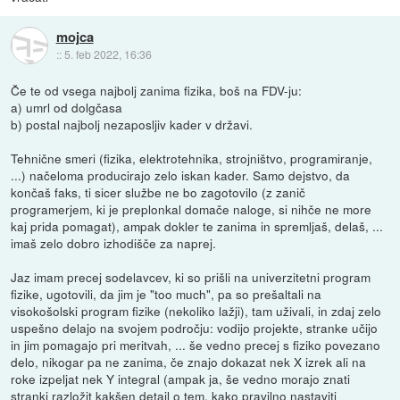
mojca
::
5. feb 2022, 16:36
Če te od vsega najbolj zanima fizika, boš na FDV-ju:
a) umrl od dolgčasa
b) postal najbolj nezaposljiv kader v državi.
Tehnične smeri (fizika, elektrotehnika, strojništvo, programiranje,
...) načeloma producirajo zelo iskan kader. Samo dejstvo, da
končaš faks, ti sicer službe ne bo zagotovilo (z zanič
programerjem, ki je preplonkal domače naloge, si nihče ne more
kaj prida pomagat), ampak dokler te zanima in spremljaš, delaš, ...
imaš zelo dobro izhodišče za naprej.
Jaz imam precej sodelavcev, ki so prišli na univerzitetni program
fizike, ugotovili, da jim je "too much", pa so prešaltali na
visokošolski program fizike (nekoliko lažji), tam uživali, in zdaj zelo
uspešno delajo na svojem področju: vodijo projekte, stranke učijo
in jim pomagajo pri meritvah, ... še vedno precej s fiziko povezano
delo, nikogar pa ne zanima, če znajo dokazat nek X izrek ali na
roke izpeljat nek Y integral (ampak ja, še vedno morajo znati
stranki razložit kakšen detajl o tem, kako pravilno nastaviti