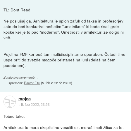
TL: Dont Read
Ne poslušaj ga. Arhitektura je sploh zafuk od faksa in profesorjev
zato da boš konkuriral neštetim "umetnikom" ki bodo risali grde
kocke ker je to pač "moderno". Umetnosti v arhitekturi že dolgo ni
več.
Pojdi na FMF ker boš tam multidisciplinarno uporaben. Četudi ti ne
uspe priti do zvezde mogoče pristaneš na luni (delaš na čem
podobnem).
Zgodovina sprememb…
spremenil:
Raptor F16
(
5. feb 2022 ob 23:35
)
mojca
::
5. feb 2022, 23:53
Točno tako.
Arhitektura te mora eksplicitno veseliti oz. moraš imeti žilico za to.