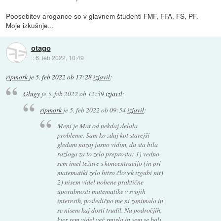
Poosebitev arogance so v glavnem študenti FMF, FFA, FS, PF.
Moje izkušnje...
otago
::
6. feb 2022, 10:49
ripmork
je
5. feb 2022 ob 17:28
izjavil
:
Glugy
je
5. feb 2022 ob 12:39
izjavil
:
ripmork
je
5. feb 2022 ob 09:54
izjavil
:
Meni je Mat od nekdaj delala
probleme. Sam ko zdaj kot starejši
gledam nazaj jasno vidim, da sta bila
razloga za to zelo preprosta: 1) vedno
sem imel težave s koncentracijo (in pri
matematiki zelo hitro človek izgubi nit)
2) nisem videl nobene praktične
uporabnosti matematike v svojih
interesih, posledično me ni zanimala in
se nisem kaj dosti trudil. Na področjih,
kjer sem videl več smisla in sem se bolj