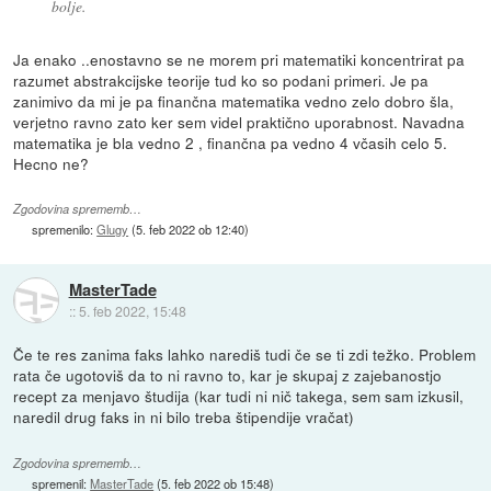
bolje.
Ja enako ..enostavno se ne morem pri matematiki koncentrirat pa
razumet abstrakcijske teorije tud ko so podani primeri. Je pa
zanimivo da mi je pa finančna matematika vedno zelo dobro šla,
verjetno ravno zato ker sem videl praktično uporabnost. Navadna
matematika je bla vedno 2 , finančna pa vedno 4 včasih celo 5.
Hecno ne?
Zgodovina sprememb…
spremenilo:
Glugy
(
5. feb 2022 ob 12:40
)
MasterTade
::
5. feb 2022, 15:48
Če te res zanima faks lahko narediš tudi če se ti zdi težko. Problem
rata če ugotoviš da to ni ravno to, kar je skupaj z zajebanostjo
recept za menjavo študija (kar tudi ni nič takega, sem sam izkusil,
naredil drug faks in ni bilo treba štipendije vračat)
Zgodovina sprememb…
spremenil:
MasterTade
(
5. feb 2022 ob 15:48
)