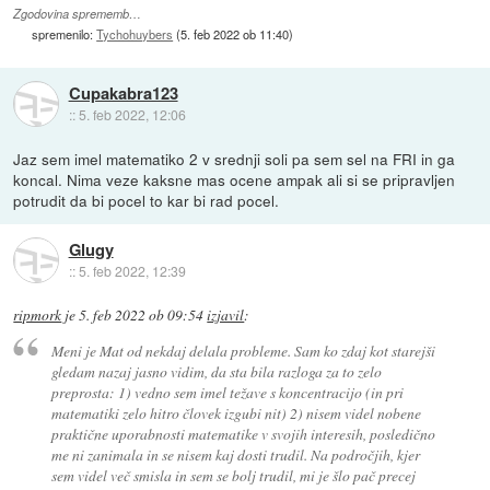
Zgodovina sprememb…
spremenilo:
Tychohuybers
(
5. feb 2022 ob 11:40
)
Cupakabra123
::
5. feb 2022, 12:06
Jaz sem imel matematiko 2 v srednji soli pa sem sel na FRI in ga
koncal. Nima veze kaksne mas ocene ampak ali si se pripravljen
potrudit da bi pocel to kar bi rad pocel.
Glugy
::
5. feb 2022, 12:39
ripmork
je
5. feb 2022 ob 09:54
izjavil
:
Meni je Mat od nekdaj delala probleme. Sam ko zdaj kot starejši
gledam nazaj jasno vidim, da sta bila razloga za to zelo
preprosta: 1) vedno sem imel težave s koncentracijo (in pri
matematiki zelo hitro človek izgubi nit) 2) nisem videl nobene
praktične uporabnosti matematike v svojih interesih, posledično
me ni zanimala in se nisem kaj dosti trudil. Na področjih, kjer
sem videl več smisla in sem se bolj trudil, mi je šlo pač precej