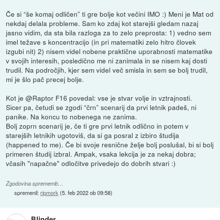
Če si “še komaj odličen” ti gre bolje kot večini IMO :) Meni je Mat od
nekdaj delala probleme. Sam ko zdaj kot starejši gledam nazaj
jasno vidim, da sta bila razloga za to zelo preprosta: 1) vedno sem
imel težave s koncentracijo (in pri matematiki zelo hitro človek
izgubi nit) 2) nisem videl nobene praktične uporabnosti matematike
v svojih interesih, posledično me ni zanimala in se nisem kaj dosti
trudil. Na področjih, kjer sem videl več smisla in sem se bolj trudil,
mi je šlo pač precej bolje.
Kot je @Raptor F16 povedal: vse je stvar volje in vztrajnosti.
Sicer pa, četudi se zgodi “črn” scenarij da prvi letnik padeš, ni
panike. Na koncu to nobenega ne zanima.
Bolj zoprn scenarij je, če ti gre prvi letnik odlično in potem v
starejših letnikih ugotoviš, da si ga posral z izbiro študija
(happened to me). Če bi svoje resnične želje bolj poslušal, bi si bolj
primeren študij izbral. Ampak, vsaka lekcija je za nekaj dobra;
včasih "napačne" odločitve privedejo do dobrih stvari :)
Zgodovina sprememb…
spremenil:
ripmork
(
5. feb 2022 ob 09:58
)
Blinder