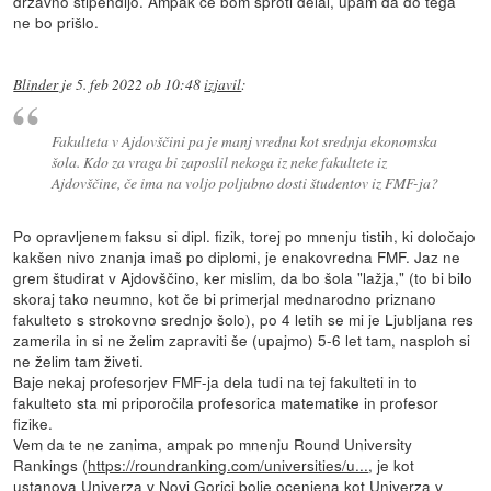
državno štipendijo. Ampak če bom sproti delal, upam da do tega
ne bo prišlo.
Blinder
je
5. feb 2022 ob 10:48
izjavil
:
Fakulteta v Ajdovščini pa je manj vredna kot srednja ekonomska
šola. Kdo za vraga bi zaposlil nekoga iz neke fakultete iz
Ajdovščine, če ima na voljo poljubno dosti študentov iz FMF-ja?
Po opravljenem faksu si dipl. fizik, torej po mnenju tistih, ki določajo
kakšen nivo znanja imaš po diplomi, je enakovredna FMF. Jaz ne
grem študirat v Ajdovščino, ker mislim, da bo šola "lažja," (to bi bilo
skoraj tako neumno, kot če bi primerjal mednarodno priznano
fakulteto s strokovno srednjo šolo), po 4 letih se mi je Ljubljana res
zamerila in si ne želim zapraviti še (upajmo) 5-6 let tam, nasploh si
ne želim tam živeti.
Baje nekaj profesorjev FMF-ja dela tudi na tej fakulteti in to
fakulteto sta mi priporočila profesorica matematike in profesor
fizike.
Vem da te ne zanima, ampak po mnenju Round University
Rankings (
https://roundranking.com/universities/u...
, je kot
ustanova Univerza v Novi Gorici bolje ocenjena kot Univerza v