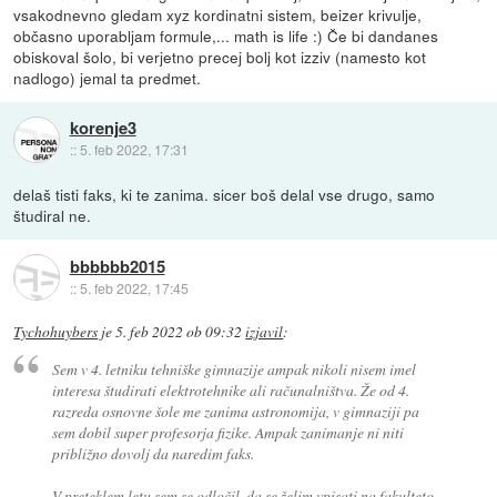
vsakodnevno gledam xyz kordinatni sistem, beizer krivulje,
občasno uporabljam formule,... math is life :) Če bi dandanes
obiskoval šolo, bi verjetno precej bolj kot izziv (namesto kot
nadlogo) jemal ta predmet.
korenje3
::
5. feb 2022, 17:31
delaš tisti faks, ki te zanima. sicer boš delal vse drugo, samo
študiral ne.
bbbbbb2015
::
5. feb 2022, 17:45
Tychohuybers
je
5. feb 2022 ob 09:32
izjavil
:
Sem v 4. letniku tehniške gimnazije ampak nikoli nisem imel
interesa študirati elektrotehnike ali računalništva. Že od 4.
razreda osnovne šole me zanima astronomija, v gimnaziji pa
sem dobil super profesorja fizike. Ampak zanimanje ni niti
približno dovolj da naredim faks.
V preteklem letu sem se odločil, da se želim vpisati na fakulteto