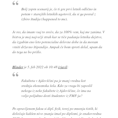
Bolj zoprn scenarij je, če ti gre prvi letnik odlično in
potem v starejših letnikih ugotoviš, da si ga posral z
izbiro študija (happened to me).
Je res, da imam vsaj to srečo, da za 100% vem, kaj me zanima. V
bistvu je moj največji strah kar se tiče padanja letnika dejstvo,
da izgubim eno leto potencialne delovne dobe in da moram
vrniti državno štipendijo. Ampak če bom sproti delal, upam da
do tega ne bo prišlo.
Blinder
je
5. feb 2022 ob 10:48
izjavil
:
Fakulteta v Ajdovščini pa je manj vredna kot
srednja ekonomska šola. Kdo za vraga bi zaposlil
nekoga iz neke fakultete iz Ajdovščine, če ima na
voljo poljubno dosti študentov iz FMF-ja?
Po opravljenem faksu si dipl. fizik, torej po mnenju tistih, ki
določajo kakšen nivo znanja imaš po diplomi, je enakovredna