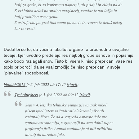
bolj za geeke, ki so konkretno pametni, ali pridni in cilajo na dr.
S vsš lahko delaš normalno magisterij, vendar je pot lažja in
bolj praktično usmerjena.
S astrofiziko pa greš itak samo po naziv in zraven še delaš nekaj
kar te veseli.
Dodal bi še to, da večina fakultet organizira predhodne uvajalne
tečaje, kjer uvodno predelajo res najbolj grobe osnove in pojasnijo
kako bodo razlagali snov. Tisto bi vsem ki niso prepričani vase res
toplo priporočil da se vsaj zmočijo če niso prepričani v svoje
"plavalne" sposobnosti.
bbbbbb2015
je
5. feb 2022 ob 17:45
izjavil
:
Tychohuybers
je
5. feb 2022 ob 09:32
izjavil
:
Sem v 4. letniku tehniške gimnazije ampak nikoli
nisem imel interesa študirati elektrotehnike ali
računalništva. Že od 4. razreda osnovne šole me
zanima astronomija, v gimnaziji pa sem dobil super
profesorja fizike. Ampak zanimanje ni niti približno
dovolj da naredim faks.