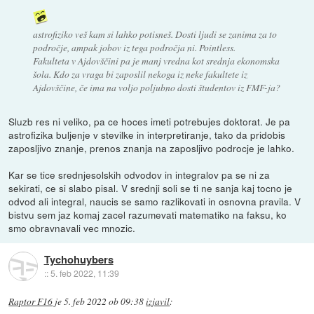
astrofiziko veš kam si lahko potisneš. Dosti ljudi se zanima za to
področje, ampak jobov iz tega področja ni. Pointless.
Fakulteta v Ajdovščini pa je manj vredna kot srednja ekonomska
šola. Kdo za vraga bi zaposlil nekoga iz neke fakultete iz
Ajdovščine, če ima na voljo poljubno dosti študentov iz FMF-ja?
Sluzb res ni veliko, pa ce hoces imeti potrebujes doktorat. Je pa
astrofizika buljenje v stevilke in interpretiranje, tako da pridobis
zaposljivo znanje, prenos znanja na zaposljivo podrocje je lahko.
Kar se tice srednjesolskih odvodov in integralov pa se ni za
sekirati, ce si slabo pisal. V srednji soli se ti ne sanja kaj tocno je
odvod ali integral, naucis se samo razlikovati in osnovna pravila. V
bistvu sem jaz komaj zacel razumevati matematiko na faksu, ko
smo obravnavali vec mnozic.
Tychohuybers
::
5. feb 2022, 11:39
Raptor F16
je
5. feb 2022 ob 09:38
izjavil
: