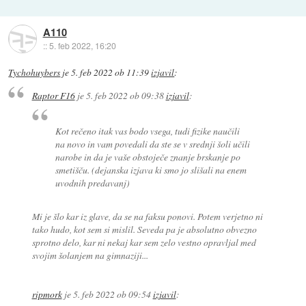
A110
::
5. feb 2022, 16:20
Tychohuybers
je
5. feb 2022 ob 11:39
izjavil
:
Raptor F16
je
5. feb 2022 ob 09:38
izjavil
:
Kot rečeno itak vas bodo vsega, tudi fizike naučili
na novo in vam povedali da ste se v srednji šoli učili
narobe in da je vaše obstoječe znanje brskanje po
smetišču. (dejanska izjava ki smo jo slišali na enem
uvodnih predavanj)
Mi je šlo kar iz glave, da se na faksu ponovi. Potem verjetno ni
tako hudo, kot sem si mislil. Seveda pa je absolutno obvezno
sprotno delo, kar ni nekaj kar sem zelo vestno opravljal med
svojim šolanjem na gimnaziji...
ripmork
je
5. feb 2022 ob 09:54
izjavil
: