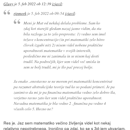
Glugy
je
5. feb 2022 ob 12:39
izjavil
:
ripmork
je
5. feb 2022 ob 09:54
izjavil
:
Meni je Mat od nekdaj delala probleme. Sam ko
zdaj kot starejši gledam nazaj jasno vidim, da sta
bila razloga za to zelo preprosta: 1) vedno sem imel
težave s koncentracijo (in pri matematiki zelo hitro
človek izgubi nit) 2) nisem videl nobene praktične
uporabnosti matematike v svojih interesih,
posledično me ni zanimala in se nisem kaj dosti
trudil. Na področjih, kjer sem videl več smisla in
sem se bolj trudil, mi je šlo pač precej bolje.
Ja enako ..enostavno se ne morem pri matematiki koncentrirat
pa razumet abstrakcijske teorije tud ko so podani primeri. Je pa
zanimivo da mi je pa finančna matematika vedno zelo dobro šla,
verjetno ravno zato ker sem videl praktično uporabnost.
Navadna matematika je bla vedno 2 , finančna pa vedno 4
včasih celo 5. Hecno ne?
Res je. Jaz sem matematiko večino življenja videl kot nekaj
relativno nepotrebnega. Ironično pa zdaj, ko se s 3d-jem ukvarjam,