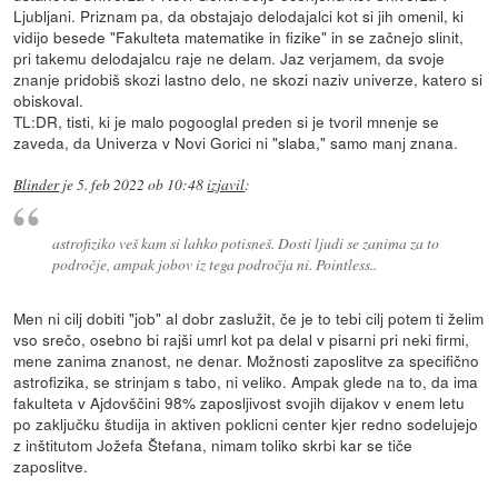
Ljubljani. Priznam pa, da obstajajo delodajalci kot si jih omenil, ki
vidijo besede "Fakulteta matematike in fizike" in se začnejo slinit,
pri takemu delodajalcu raje ne delam. Jaz verjamem, da svoje
znanje pridobiš skozi lastno delo, ne skozi naziv univerze, katero si
obiskoval.
TL:DR, tisti, ki je malo pogooglal preden si je tvoril mnenje se
zaveda, da Univerza v Novi Gorici ni "slaba," samo manj znana.
Blinder
je
5. feb 2022 ob 10:48
izjavil
:
astrofiziko veš kam si lahko potisneš. Dosti ljudi se zanima za to
področje, ampak jobov iz tega področja ni. Pointless..
Men ni cilj dobiti "job" al dobr zaslužit, če je to tebi cilj potem ti želim
vso srečo, osebno bi rajši umrl kot pa delal v pisarni pri neki firmi,
mene zanima znanost, ne denar. Možnosti zaposlitve za specifično
astrofizika, se strinjam s tabo, ni veliko. Ampak glede na to, da ima
fakulteta v Ajdovščini 98% zaposljivost svojih dijakov v enem letu
po zaključku študija in aktiven poklicni center kjer redno sodelujejo
z inštitutom Jožefa Štefana, nimam toliko skrbi kar se tiče
zaposlitve.