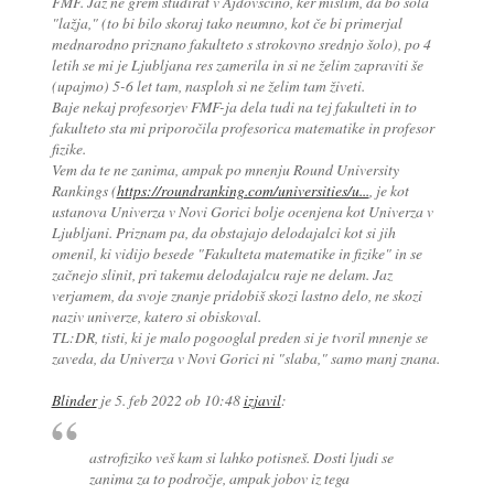
FMF. Jaz ne grem študirat v Ajdovščino, ker mislim, da bo šola
"lažja," (to bi bilo skoraj tako neumno, kot če bi primerjal
mednarodno priznano fakulteto s strokovno srednjo šolo), po 4
letih se mi je Ljubljana res zamerila in si ne želim zapraviti še
(upajmo) 5-6 let tam, nasploh si ne želim tam živeti.
Baje nekaj profesorjev FMF-ja dela tudi na tej fakulteti in to
fakulteto sta mi priporočila profesorica matematike in profesor
fizike.
Vem da te ne zanima, ampak po mnenju Round University
Rankings (
https://roundranking.com/universities/u...
, je kot
ustanova Univerza v Novi Gorici bolje ocenjena kot Univerza v
Ljubljani. Priznam pa, da obstajajo delodajalci kot si jih
omenil, ki vidijo besede "Fakulteta matematike in fizike" in se
začnejo slinit, pri takemu delodajalcu raje ne delam. Jaz
verjamem, da svoje znanje pridobiš skozi lastno delo, ne skozi
naziv univerze, katero si obiskoval.
TL:DR, tisti, ki je malo pogooglal preden si je tvoril mnenje se
zaveda, da Univerza v Novi Gorici ni "slaba," samo manj znana.
Blinder
je
5. feb 2022 ob 10:48
izjavil
:
astrofiziko veš kam si lahko potisneš. Dosti ljudi se
zanima za to področje, ampak jobov iz tega