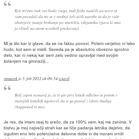
Kot rečeno itak vas bodo vsega, tudi fizike naučili na novo in
vam povedali da ste se v srednji šoli učili narobe in da je vaše
obstoječe znanje brskanje po smetišču. (dejanska izjava ki smo
jo slišali na enem uvodnih predavanj)
Mi je šlo kar iz glave, da se na faksu ponovi. Potem verjetno ni tako
hudo, kot sem si mislil. Seveda pa je absolutno obvezno sprotno
delo, kar ni nekaj kar sem zelo vestno opravljal med svojim
šolanjem na gimnaziji...
ripmork
je
5. feb 2022 ob 09:54
izjavil
:
Bolj zoprn scenarij je, če ti gre prvi letnik odlično in potem v
starejših letnikih ugotoviš, da si ga posral z izbiro študija
(happened to me).
Je res, da imam vsaj to srečo, da za 100% vem, kaj me zanima. V
bistvu je moj največji strah kar se tiče padanja letnika dejstvo, da
izgubim eno leto potencialne delovne dobe in da moram vrniti