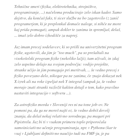
Tehnične smeri (fizika, elektrotehnika, strojništvo,
programiranje, ...) načeloma producirajo zelo iskan kader. Samo
dejstvo, da končaš faks, ti sicer službe ne bo zagotovilo (z zanič
programerjem, ki je preplonkal domače naloge, si nihče ne more
kaj prida pomagat), ampak dokler te zanima in spremljaš, delaš,
... imaš zelo dobro izhodišče za naprej.
Jaz imam precej sodelavcev, ki so prišli na univerzitetni program
fizike, ugotovili, da jim je "too much", pa so prešaltali na
visokošolski program fizike (nekoliko lažji), tam uživali, in zdaj
zelo uspešno delajo na svojem področju: vodijo projekte,
stranke učijo in jim pomagajo pri meritvah, ... še vedno precej s
fiziko povezano delo, nikogar pa ne zanima, če znajo dokazat nek
X izrek ali na roke izpeljat nek Y integral (ampak ja, še vedno
morajo znati stranki razložit kakšen detajl o tem, kako pravilno
nastaviti integracijo v softveru ...).
Za astrofiziko morda v Sloveniji res ni na tone job-ov. Ne
pomeni pa, da ga ne moreš najti oz. še vedno dobiš dovolj
znanja, da delaš nekaj relativno sorodnega, pa magari pri
Pipistrelu. Jaz bi ti v vsakem primeru toplo priporočala
samoiniciativno učenje programiranja, npr. v Pythonu (kar te
vsaj v Ljubljani definitivno naučijo tudi na FMF-ju, je pa