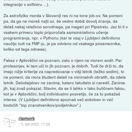
integracijo v softveru ...).
Za astrofiziko morda v Sloveniji res ni na tone job-ov. Ne pomeni
pa, da ga ne moreš najti oz. še vedno dobiš dovolj znanja, da
delaš nekaj relativno sorodnega, pa magari pri Pipistrelu. Jaz bi ti v
vsakem primeru toplo priporočala samoiniciativno učenje
programiranja, npr. v Pythonu (kar te vsaj v Ljubljani definitivno
naučijo tudi na FMF-ju, je pa odvisno od vsakega posameznika,
koliko od tega odnese).
Faksa v Ajdovščini ne poznam, zato o njem ne morem sodit. Par
profesorjev, ki tam uči in jih poznam, je dobrih. Tudi če drži to, da
imajo nižje kriterije za napredovanje v višji letnik (težko sodim), to
ne pomeni, da mora študent delati na minimalnih obratih, da zdela
letnik. Delodajalcev ne zanima, katero fakulteto si naredil. Zanima
jih, kaj znaš pokazat. Stavim, da se ti lahko v tako butičnem faksu,
kot je v Ajdovščini, bolj individualno posvetijo, če za to pokažeš
interes. (V Ljubljani definitivno spoznaš več sošolcev in več
bodočih "top znanstvenikov/podjetnikov".)
ripmork
::
5. feb 2022, 17:28