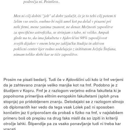
področja ni. Pointless..
Men ni cilj dobiti "job" al dobr zaslužit, če je to tebi cilj potem ti
želim vso srečo, osebno bi rajši umrl kot pa delal v pisarni pri
neki firmi, mene zanima znanost, ne denar. Možnosti zaposlitve
za specifično astrofizika, se strinjam s tabo, ni veliko. Ampak
glede na to, da ima fakulteta v Ajdovščini 98% zaposljivost
svojih dijakov v enem letu po zaključku študija in aktiven
poklicni center kjer redno sodelujejo z inštitutom Jožefa Štefana,
nimam toliko skrbi kar se tiče zaposlitve.
Prosim ne pisati bedarij. Tudi če v Ajdovščini uči kdo iz fmf verjemi
da je zahtevano znanje veliko manjše kot na fmf. Podobno je z
študijem v Kopru. Fmf je z razlogom verjetno edina fakulteta ki je
popolnoma primerljiva elitnim evropskim fakultetami (sploh prva
stopnja) po pridobljenem znanju. Delodajalci se z razlogom slinojo
ob diplomantih ker vedo da tega vsak Lolek pač ni sposoben
končatim jaz ti priporočam da probaš s fiziko na fmf, v najslabšem
primeru boš ob prepisu na drug faks mislil da so izpiti in kriteriji
otročje lahki. Štipendije pa za vsako ponavljanje tudi ni treba kar
vracati