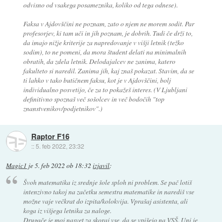
odvisno od vsakega posameznika, koliko od tega odnese).
Faksa v Ajdovščini ne poznam, zato o njem ne morem sodit. Par
profesorjev, ki tam uči in jih poznam, je dobrih. Tudi če drži to,
da imajo nižje kriterije za napredovanje v višji letnik (težko
sodim), to ne pomeni, da mora študent delati na minimalnih
obratih, da zdela letnik. Delodajalcev ne zanima, katero
fakulteto si naredil. Zanima jih, kaj znaš pokazat. Stavim, da se
ti lahko v tako butičnem faksu, kot je v Ajdovščini, bolj
individualno posvetijo, če za to pokažeš interes. (V Ljubljani
definitivno spoznaš več sošolcev in več bodočih "top
znanstvenikov/podjetnikov".)
Raptor F16
::
5. feb 2022, 23:32
Magic1
je
5. feb 2022 ob 18:32
izjavil
:
Švoh matematika iz srednje šole sploh ni problem. Se pač lotiš
intenzivno takoj na začetku semestra matematike in narediš vse
možne vaje večkrat do izpita/kolokvija. Vprašaj asistenta, ali
koga iz višjega letnika za naloge.
Drugače je moj nasvet za skoraj vse, da se vpišejo na VSŠ. Uni je