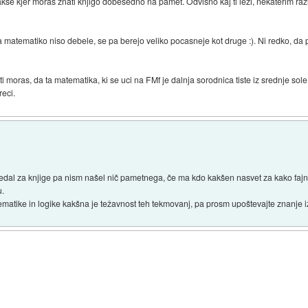
e fakse kjer moras znati knjigo dobesedno na pamet. Odvisno kaj ti lezi, nekaterim 
 za matematiko niso debele, se pa berejo veliko pocasneje kot druge :). Ni redko, da
i moras, da ta matematika, ki se uci na FMf je dalnja sorodnica tiste iz srednje sole
reci.
al za knjige pa nism našel nič pametnega, če ma kdo kakšen nasvet za kako fajn k
u.
atike in logike kakšna je težavnost teh tekmovanj, pa prosm upoštevajte znanje iz