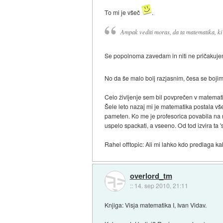
To mi je všeč
.
Ampak vediti moras, da ta matematika, ki s
Se popolnoma zavedam in niti ne pričakuje
No da še malo bolj razjasnim, česa se boji
Celo življenje sem bil povprečen v matematik
Šele leto nazaj mi je matematika postala vše
pameten. Ko me je profesorica povabila na 
uspelo spackati, a vseeno. Od tod izvira ta 
Rahel offtopic: Ali mi lahko kdo predlaga k
overlord_tm
::
14. sep 2010, 21:11
Knjiga: Visja matematika I, Ivan Vidav.