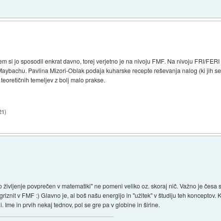
em si jo sposodil enkrat davno, torej verjetno je na nivoju FMF. Na nivoju FRI/FERI j
Maybachu. Pavlina Mizori-Oblak podaja kuharske recepte reševanja nalog (ki jih se
teoretičnih temeljev z bolj malo prakse.
21
)
celo življenje povprečen v matematiki" ne pomeni veliko oz. skoraj nič. Važno je česa
riznit v FMF :) Glavno je, al boš našu energijo in "užitek" v študiju teh konceptov
Ime in prvih nekaj tednov, pol se gre pa v globine in širine.