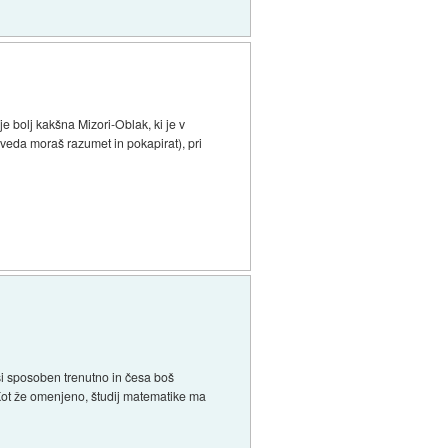
e bolj kakšna Mizori-Oblak, ki je v
veda moraš razumet in pokapirat), pri
 si sposoben trenutno in česa boš
. Kot že omenjeno, študij matematike ma