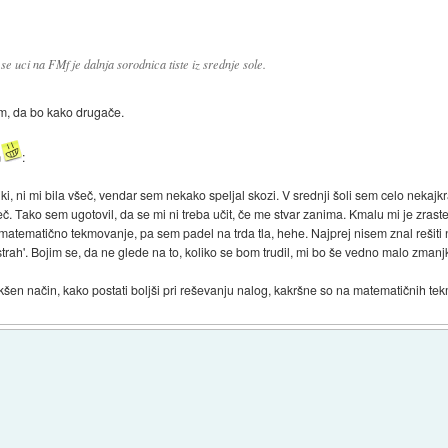
e uci na FMf je dalnja sorodnica tiste iz srednje sole.
m, da bo kako drugače.
m
:
i, ni mi bila všeč, vendar sem nekako speljal skozi. V srednji šoli sem celo nekajkra
č. Tako sem ugotovil, da se mi ni treba učit, če me stvar zanima. Kmalu mi je zrastel
matematično tekmovanje, pa sem padel na trda tla, hehe. Najprej nisem znal rešiti
'strah'. Bojim se, da ne glede na to, koliko se bom trudil, mi bo še vedno malo zmanj
akšen način, kako postati boljši pri reševanju nalog, kakršne so na matematičnih te