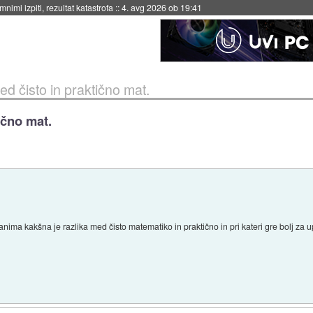
eto za večkratno uporabo
::
4. avg 2026 ob 19:41
d čisto in praktično mat.
ično mat.
ma kakšna je razlika med čisto matematiko in praktično in pri kateri gre bolj za 