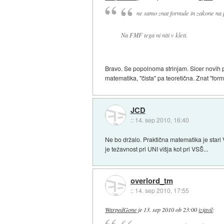
ne samo znat formule in zakone na
Na FMF tega ni niti v kleti.
Bravo. Se popolnoma strinjam. Sicer novih 
matematika, "čista" pa teoretična. Znat "fo
JCD
::
14. sep 2010, 16:40
Ne bo držalo. Praktična matematika je star
je težavnost pri UNI višja kot pri VSŠ...
overlord_tm
::
14. sep 2010, 17:55
WarpedGone
je
13. sep 2010 ob 23:00
izjavil
: