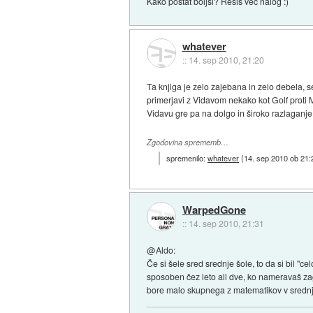
Kako postat boljsi? Resis vec nalog :)
whatever
::
14. sep 2010, 21:20
Ta knjiga je zelo zajebana in zelo debela, s
primerjavi z Vidavom nekako kot Golf proti 
Vidavu gre pa na dolgo in široko razlaganje 
Zgodovina sprememb…
spremenilo:
whatever
(
14. sep 2010 ob 21:
WarpedGone
::
14. sep 2010, 21:31
@Aldo:
Če si šele sred srednje šole, to da si bil "
sposoben čez leto ali dve, ko nameravaš zag
bore malo skupnega z matematikov v srednji. 