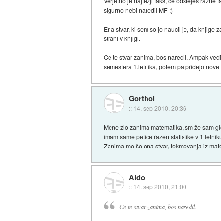
Verjetno je najtezji faks, ce odstejes razn
sigurno nebi naredil MF :)
Ena stvar, ki sem so jo naucil je, da knjige
strani v knjigi.
Ce te stvar zanima, bos naredil. Ampak vedit
semestera 1.letnika, potem pa pridejo nove 
Gorthol
::
14. sep 2010, 20:36
Mene zlo zanima matematika, sm že sam gled
imam same petice razen statistike v 1 letnik
Zanima me še ena stvar, tekmovanja iz matem
Aldo
::
14. sep 2010, 21:00
Ce te stvar zanima, bos naredil.