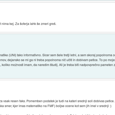
t nima kej. Za šoferja lahk še zmeri greš.
atike (UNI) tako informativno. Sicer sem šele tretji letni, a sem skoraj popolnoma 
lemov, dejansko se mi ga ni treba popolnoma nič učiti in dobivam petice. To po mo
a, koliko možnosti imam, da naredim študij. Ali je treba biti nadpovprečno pameten za
sak resen faks. Pomemben podatek je tudi na kateri srednji soli dobivas petice. J
a smer, kjer imas matematiko na FMF) boljse ocene kot sem jih imel v srednji :)