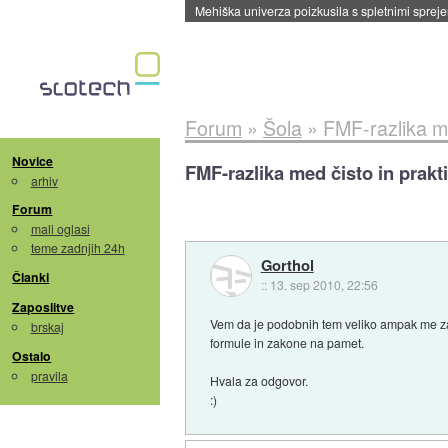
Evropska vesoljska agencija razvija svojo rak
Forum
»
Šola
»
FMF-razlika me
Novice
FMF-razlika med čisto in prakt
arhiv
Forum
mali oglasi
teme zadnjih 24h
Gorthol
Članki
::
13. sep 2010, 22:56
Zaposlitve
Vem da je podobnih tem veliko ampak me zani
brskaj
formule in zakone na pamet.
Ostalo
pravila
Hvala za odgovor.
:)