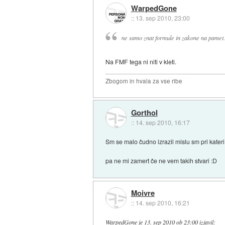
WarpedGone
::
13. sep 2010, 23:00
ne samo znat formule in zakone na pamet.
Na FMF tega ni niti v kleti.
Zbogom in hvala za vse ribe
Gorthol
::
14. sep 2010, 16:17
Sm se malo čudno izrazil mislu sm pri kater
pa ne mi zamert če ne vem takih stvari :D
Moivre
::
14. sep 2010, 16:21
WarpedGone
je
13. sep 2010 ob 23:00
izjavil
: