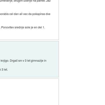
razumevanje, drugim ucenje na pamet. Jaz
 porabis cel dan ali vec da pokapiras dve
. Ponovitev srednje sole je en del 1.
njigo. Drgač sm v 3 let gimnazije in
 3 let.