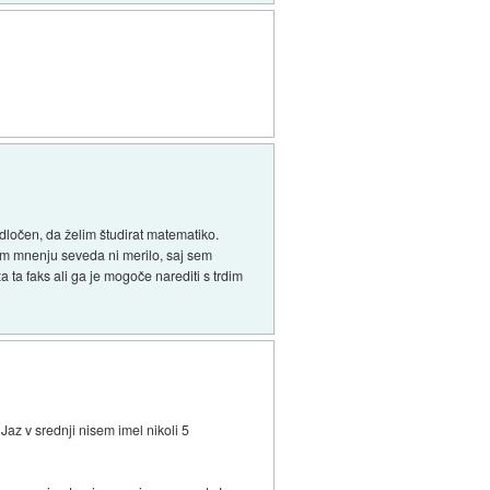
odločen, da želim študirat matematiko.
jem mnenju seveda ni merilo, saj sem
 ta faks ali ga je mogoče narediti s trdim
az v srednji nisem imel nikoli 5