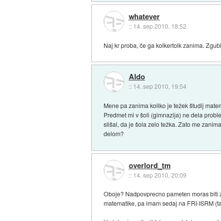
whatever
::
14. sep 2010, 18:52
Naj kr proba, če ga kolkertolk zanima. Zgubi
Aldo
::
14. sep 2010, 19:54
Mene pa zanima koliko je težek študij matem
Predmet mi v šoli (gimnazija) ne dela prob
slišal, da je šola zelo težka. Zato me zanim
delom?
overlord_tm
::
14. sep 2010, 20:09
Oboje? Nadpovprecno pameten moras biti za v
matematike, pa imam sedaj na FRI-ISRM (tak