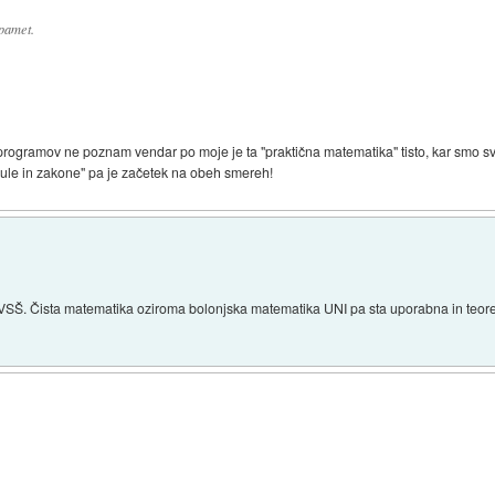
 pamet.
programov ne poznam vendar po moje je ta "praktična matematika" tisto, kar smo 
rmule in zakone" pa je začetek na obeh smereh!
i VSŠ. Čista matematika oziroma bolonjska matematika UNI pa sta uporabna in teore