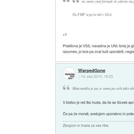
ne samo znat formule in zakone na
Na FMF tega ni niti v kleti.
+1
Prakticna je VSS, navadna je UNI, torej je g
razumes, jo bos pa znal tudi uporabiti, negl
WarpedGone
::
14. sep 2010, 18:35
Matematika je pa ze sama po sebi tako abs
V bistvu je reč tko huda, da če se človek sp
Če pa že moraš, svetujem uporabno in potem
Zbogom in hvala za vse ribe