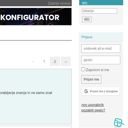
Išči:
Zadnje novice
Prijava
«
1
2
»
Zapomni si me
uprabljanje znanja in ne samo znat
nov uporabnik
pozabili geslo?