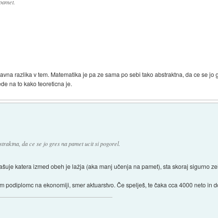
 pamet.
lavna razlika v tem. Matematika je pa ze sama po sebi tako abstraktna, da ce se jo 
ede na to kako teoreticna je.
traktna, da ce se jo gres na pamet ucit si pogorel.
rašuje katera izmed obeh je lažja (aka manj učenja na pamet), sta skoraj sigurno ze
 podiplomc na ekonomiji, smer aktuarstvo. Če spelješ, te čaka cca 4000 neto in d