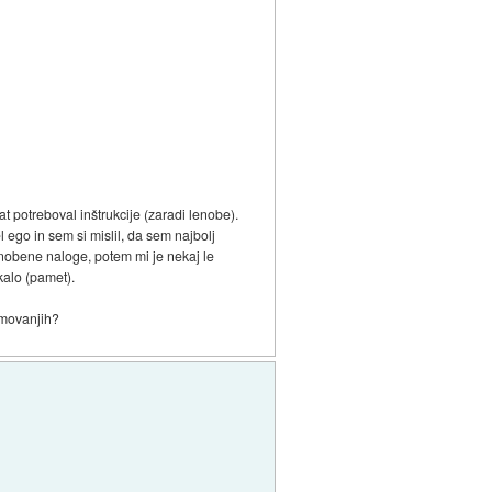
t potreboval inštrukcije (zaradi lenobe).
 ego in sem si mislil, da sem najbolj
 nobene naloge, potem mi je nekaj le
kalo (pamet).
kmovanjih?