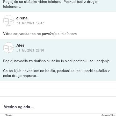
Poglej če so slušalke vidne telefonu. Poskusi tudi z drugim
telefonom..
cirena
::
1. feb 2021, 19:47
Vidne so, vendar se ne povežejo s telefonom
Ales
::
1. feb 2021, 22:36
Poglej navodila za dotično slušalko in sledi postopku za uparjanje.
Če pa kljub navodilom ne bo šlo, poskusi za test upariti slušalko z
neko drugo napravo...
Vredno ogleda ...
Tema
Sporočila