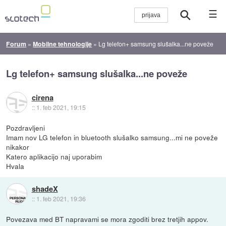
☰
Forum
»
Mobilne tehnologije
»
Lg telefon+ samsung slušalka...ne poveže
Lg telefon+ samsung slušalka...ne poveže
cirena
::
1. feb 2021, 19:15
Pozdravljeni
Imam nov LG telefon in bluetooth slušalko samsung...mi ne poveže
nikakor
Katero aplikacijo naj uporabim
Hvala
shadeX
::
1. feb 2021, 19:36
Povezava med BT napravami se mora zgoditi brez tretjih appov.