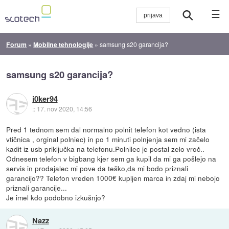
☰
Forum
»
Mobilne tehnologije
»
samsung s20 garancija?
samsung s20 garancija?
j0ker94
::
17. nov 2020, 14:56
Pred 1 tednom sem dal normalno polnit telefon kot vedno (ista
vtičnica , orginal polniec) in po 1 minuti polnjenja sem mi začelo
kadit iz usb priključka na telefonu.Polnilec je postal zelo vroč..
Odnesem telefon v bigbang kjer sem ga kupil da mi ga pošlejo na
servis in prodajalec mi pove da teško,da mi bodo priznali
garancijo?? Telefon vreden 1000€ kupljen marca in zdaj mi nebojo
priznali garancije...
Je imel kdo podobno izkušnjo?
Nazz