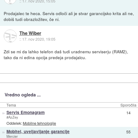
::
17. nov 2020, 15:05
Prodajalec te heca. Servis odloči ali je stvar garancijsko krita ali ne,
dobiš tudi obrazložitev, če ni.
The Wiber
::
17. nov 2020, 19:05
Zdi se mi da lahko telefon daš tudi uradnemu serviserju (RAM2),
tako da ni edina opcija predeja prodajalcu.
Vredno ogleda ...
Tema
Sporočila
»
Servis Emonagram
14
#AzZey
Oddelek:
Mobilne tehnologije
»
Mobitel, uveljavljanje garancije
55
Mercier