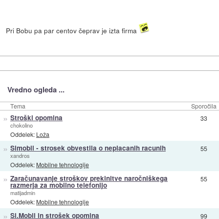
Pri Bobu pa par centov čeprav je izta firma
Vredno ogleda ...
Tema
Sporočila
»
Stroški opomina
33
chokolino
Oddelek:
Loža
»
Simobil - strosek obvestila o neplacanih racunih
55
xandros
Oddelek:
Mobilne tehnologije
»
Zaračunavanje stroškov prekinitve naročniškega
55
razmerja za mobilno telefonijo
matijadmin
Oddelek:
Mobilne tehnologije
»
Si.Mobil in strošek opomina
99