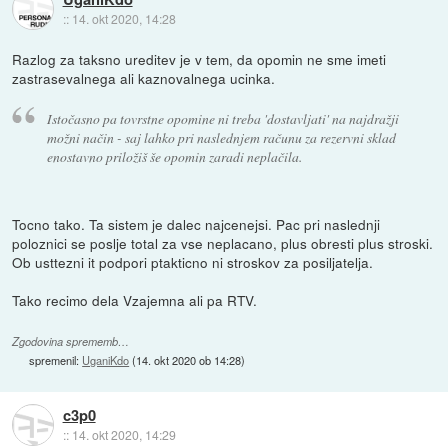
::
14. okt 2020, 14:28
Razlog za taksno ureditev je v tem, da opomin ne sme imeti
zastrasevalnega ali kaznovalnega ucinka.
Istočasno pa tovrstne opomine ni treba 'dostavljati' na najdražji
možni način - saj lahko pri naslednjem računu za rezervni sklad
enostavno priložiš še opomin zaradi neplačila.
Tocno tako. Ta sistem je dalec najcenejsi. Pac pri naslednji
poloznici se poslje total za vse neplacano, plus obresti plus stroski.
Ob usttezni it podpori ptakticno ni stroskov za posiljatelja.
Tako recimo dela Vzajemna ali pa RTV.
Zgodovina sprememb…
spremenil:
UganiKdo
(
14. okt 2020 ob 14:28
)
c3p0
::
14. okt 2020, 14:29