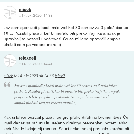
misek
::
14. okt 2020, 14:33
Jaz sem spomladi plačal malo več kot 30 centov za 3 položnice po
10 €. Pozabil plačati, ker bi moralo biti preko trajnika ampak je
upravitelj to pozabil upoštevati. So se mi lepo opravičili ampak
plačati sem pa vseeno moral :)
telexdell
::
14. okt 2020, 14:41
misek
je
14. okt 2020 ob 14:33
izjavil
:
Jaz sem spomladi plačal malo več kot 30 centov za 3 položnice
po 10 €. Pozabil plačati, ker bi moralo biti preko trajnika ampak
je upravitelj to pozabil upoštevati. So se mi lepo opravičili
ampak plačati sem pa vseeno moral :)
Kak si lahko pozabil plačati, če gre preko direktne bremenitve? Če
imaš denar na računu in urejeno direktno bremenitev potem lahko
zašuštra le izdajatelj računa. So mi nekaj nazaj premalo zaračunali