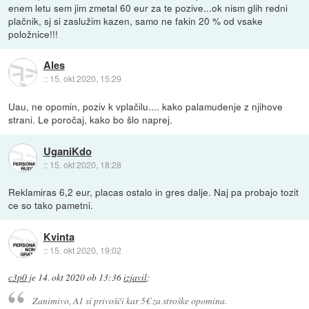
enem letu sem jim zmetal 60 eur za te pozive...ok nism glih redni
plačnik, sj si zaslužim kazen, samo ne fakin 20 % od vsake
položnice!!!
Ales
::
15. okt 2020, 15:29
Uau, ne opomin, poziv k vplačilu.... kako palamudenje z njihove
strani. Le poročaj, kako bo šlo naprej.
UganiKdo
::
15. okt 2020, 18:28
Reklamiras 6,2 eur, placas ostalo in gres dalje. Naj pa probajo tozit
ce so tako pametni.
Kvinta
::
15. okt 2020, 19:02
c3p0
je
14. okt 2020 ob 13:36
izjavil
:
Zanimivo, A1 si privošči kar 5€ za stroške opomina.