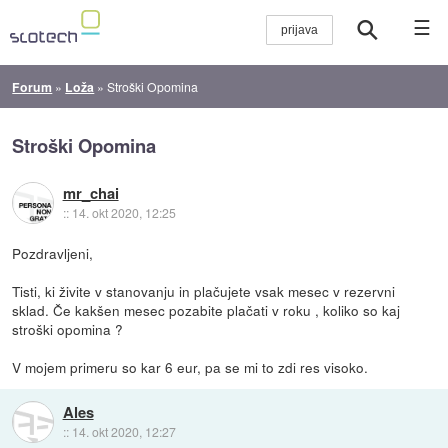
☰
Forum
»
Loža
»
Stroški Opomina
Stroški Opomina
mr_chai
::
14. okt 2020, 12:25
Pozdravljeni,
Tisti, ki živite v stanovanju in plačujete vsak mesec v rezervni
sklad. Če kakšen mesec pozabite plačati v roku , koliko so kaj
stroški opomina ?
V mojem primeru so kar 6 eur, pa se mi to zdi res visoko.
Ales
::
14. okt 2020, 12:27