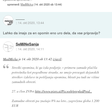
spremenil:
MadMicka
(
14. okt 2020 ob 13:44
)
::
14. okt 2020, 13:44
Lahko da imajo za en opomin eno uro dela, da vse pripravijo?
SeMiNeSanja
::
14. okt 2020, 14:11
MadMicka
je
14. okt 2020 ob 13:42
izjavil
:
Stroški opomina, ki ga izda podjetje, v primeru zamude plačila
potrošnika kot pogodbene stranke, ne smejo presegati dejanskih
stroškov izdelave in pošiljanja opomina, hkrati pa tudi ne višine
zamudnih obresti.
27. a člen ZVPot
http://www.pisrs.si/Pis.web/pregledPred...
Zamudne obresti pa znašajo 8% na leto...zagrožena globa 1.200
EUR