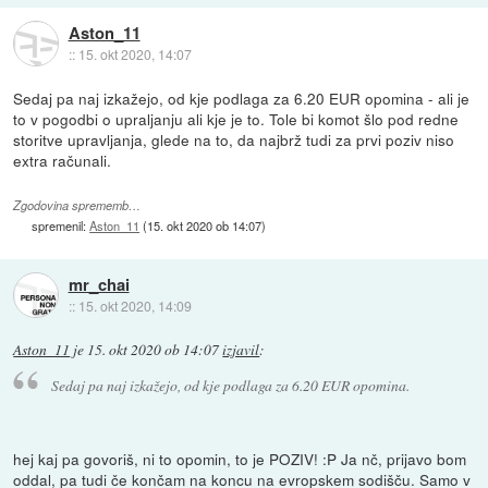
Aston_11
::
15. okt 2020, 14:07
Sedaj pa naj izkažejo, od kje podlaga za 6.20 EUR opomina - ali je
to v pogodbi o upraljanju ali kje je to. Tole bi komot šlo pod redne
storitve upravljanja, glede na to, da najbrž tudi za prvi poziv niso
extra računali.
Zgodovina sprememb…
spremenil:
Aston_11
(
15. okt 2020 ob 14:07
)
mr_chai
::
15. okt 2020, 14:09
Aston_11
je
15. okt 2020 ob 14:07
izjavil
:
Sedaj pa naj izkažejo, od kje podlaga za 6.20 EUR opomina.
hej kaj pa govoriš, ni to opomin, to je POZIV! :P Ja nč, prijavo bom
oddal, pa tudi če končam na koncu na evropskem sodišču. Samo v