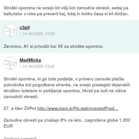
Stroški opomina ne smejo bit višji kot zamudne obresti, sedaj pa
kalkulator v roke pa preverit kaj, kdaj in koliko časa si bil dolžan.
c3p0
::
14. okt 2020, 13:36
Zanimivo, A1 si privošči kar 5€ za stroške opomina.
MadMicka
::
14. okt 2020, 13:42
Stroški opomina, ki ga izda podjetje, v primeru zamude plačila
potrošnika kot pogodbene stranke, ne smejo presegati dejanskih
stroškov izdelave in pošiljanja opomina, hkrati pa tudi ne višine
zamudnih obresti.
27. a člen ZVPot
http://www.pisrs.si/Pis.web/pregledPred...
Zamudne obresti pa znašajo 8% na leto...zagrožena globa 1.200
EUR
Zgodovina sprememb…