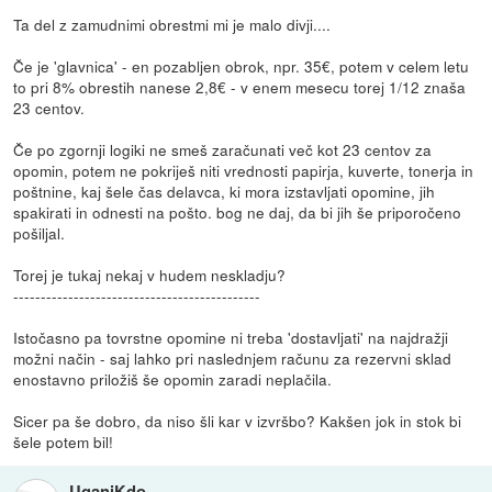
Ta del z zamudnimi obrestmi mi je malo divji....
Če je 'glavnica' - en pozabljen obrok, npr. 35€, potem v celem letu
to pri 8% obrestih nanese 2,8€ - v enem mesecu torej 1/12 znaša
23 centov.
Če po zgornji logiki ne smeš zaračunati več kot 23 centov za
opomin, potem ne pokriješ niti vrednosti papirja, kuverte, tonerja in
poštnine, kaj šele čas delavca, ki mora izstavljati opomine, jih
spakirati in odnesti na pošto. bog ne daj, da bi jih še priporočeno
pošiljal.
Torej je tukaj nekaj v hudem neskladju?
---------------------------------------------
Istočasno pa tovrstne opomine ni treba 'dostavljati' na najdražji
možni način - saj lahko pri naslednjem računu za rezervni sklad
enostavno priložiš še opomin zaradi neplačila.
Sicer pa še dobro, da niso šli kar v izvršbo? Kakšen jok in stok bi
šele potem bil!
UganiKdo