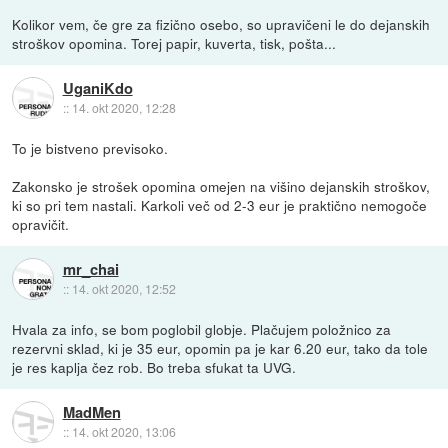
Kolikor vem, če gre za fizično osebo, so upravičeni le do dejanskih
stroškov opomina. Torej papir, kuverta, tisk, pošta...
UganiKdo
::
14. okt 2020, 12:28
To je bistveno previsoko.
Zakonsko je strošek opomina omejen na višino dejanskih stroškov,
ki so pri tem nastali. Karkoli več od 2-3 eur je praktično nemogoče
opravičit.
mr_chai
::
14. okt 2020, 12:52
Hvala za info, se bom poglobil globje. Plačujem položnico za
rezervni sklad, ki je 35 eur, opomin pa je kar 6.20 eur, tako da tole
je res kaplja čez rob. Bo treba sfukat ta UVG.
MadMen
::
14. okt 2020, 13:06