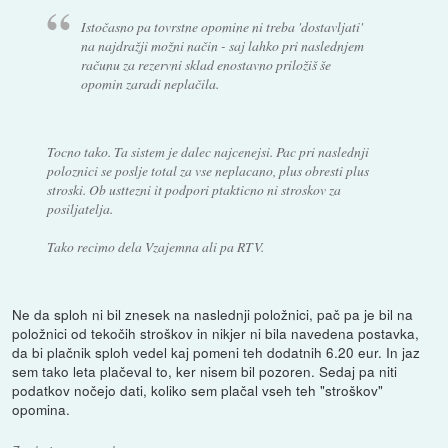
Istočasno pa tovrstne opomine ni treba 'dostavljati'
na najdražji možni način - saj lahko pri naslednjem
računu za rezervni sklad enostavno priložiš še
opomin zaradi neplačila.
Tocno tako. Ta sistem je dalec najcenejsi. Pac pri naslednji
poloznici se poslje total za vse neplacano, plus obresti plus
stroski. Ob usttezni it podpori ptakticno ni stroskov za
posiljatelja.
Tako recimo dela Vzajemna ali pa RTV.
Ne da sploh ni bil znesek na naslednji položnici, pač pa je bil na
položnici od tekočih stroškov in nikjer ni bila navedena postavka,
da bi plačnik sploh vedel kaj pomeni teh dodatnih 6.20 eur. In jaz
sem tako leta plačeval to, ker nisem bil pozoren. Sedaj pa niti
podatkov nočejo dati, koliko sem plačal vseh teh "stroškov"
opomina.