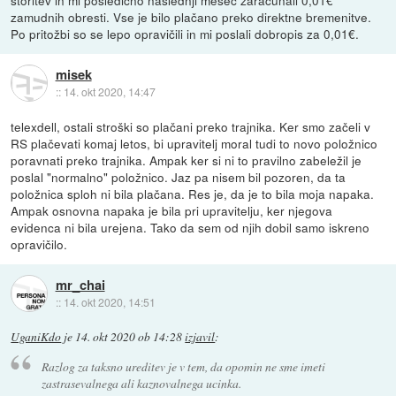
storitev in mi posledično naslednji mesec zaračunali 0,01€
zamudnih obresti. Vse je bilo plačano preko direktne bremenitve.
Po pritožbi so se lepo opravičili in mi poslali dobropis za 0,01€.
misek
::
14. okt 2020, 14:47
telexdell, ostali stroški so plačani preko trajnika. Ker smo začeli v
RS plačevati komaj letos, bi upravitelj moral tudi to novo položnico
poravnati preko trajnika. Ampak ker si ni to pravilno zabeležil je
poslal "normalno" položnico. Jaz pa nisem bil pozoren, da ta
položnica sploh ni bila plačana. Res je, da je to bila moja napaka.
Ampak osnovna napaka je bila pri upravitelju, ker njegova
evidenca ni bila urejena. Tako da sem od njih dobil samo iskreno
opravičilo.
mr_chai
::
14. okt 2020, 14:51
UganiKdo
je
14. okt 2020 ob 14:28
izjavil
:
Razlog za taksno ureditev je v tem, da opomin ne sme imeti
zastrasevalnega ali kaznovalnega ucinka.