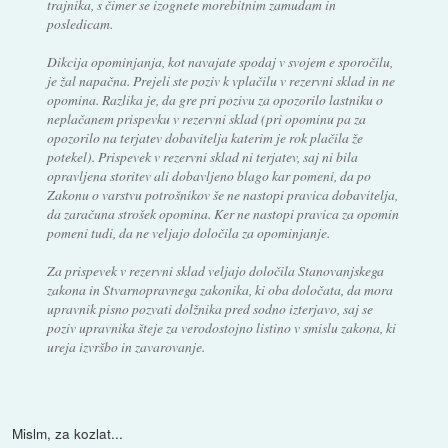
trajnika, s čimer se izognete morebitnim zamudam in
posledicam.
Dikcija opominjanja, kot navajate spodaj v svojem e sporočilu,
je žal napačna. Prejeli ste poziv k vplačilu v rezervni sklad in ne
opomina. Razlika je, da gre pri pozivu za opozorilo lastniku o
neplačanem prispevku v rezervni sklad (pri opominu pa za
opozorilo na terjatev dobavitelja katerim je rok plačila že
potekel). Prispevek v rezervni sklad ni terjatev, saj ni bila
opravljena storitev ali dobavljeno blago kar pomeni, da po
Zakonu o varstvu potrošnikov še ne nastopi pravica dobavitelja,
da zaračuna strošek opomina. Ker ne nastopi pravica za opomin
pomeni tudi, da ne veljajo določila za opominjanje.
Za prispevek v rezervni sklad veljajo določila Stanovanjskega
zakona in Stvarnopravnega zakonika, ki oba določata, da mora
upravnik pisno pozvati dolžnika pred sodno izterjavo, saj se
poziv upravnika šteje za verodostojno listino v smislu zakona, ki
ureja izvršbo in zavarovanje.
Mislm, za kozlat...