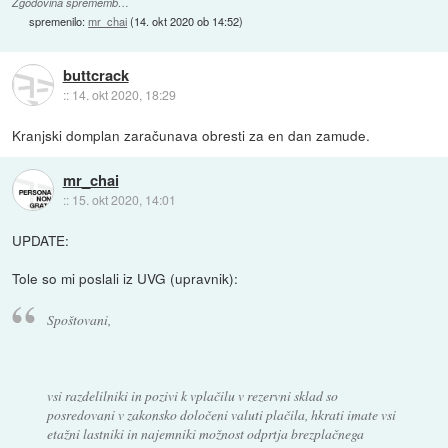
Zgodovina sprememb…
spremenilo:
mr_chai
(
14. okt 2020 ob 14:52
)
buttcrack
::
14. okt 2020, 18:29
Kranjski domplan zaračunava obresti za en dan zamude.
mr_chai
::
15. okt 2020, 14:01
UPDATE:
Tole so mi poslali iz UVG (upravnik):
Spoštovani,
vsi razdelilniki in pozivi k vplačilu v rezervni sklad so
posredovani v zakonsko določeni valuti plačila, hkrati imate vsi
etažni lastniki in najemniki možnost odprtja brezplačnega