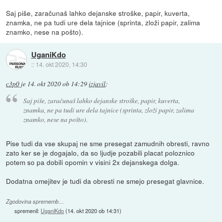
Saj piše, zaračunaš lahko dejanske stroške, papir, kuverta,
znamka, ne pa tudi ure dela tajnice (sprinta, zloži papir, zalima
znamko, nese na pošto).
UganiKdo
::
14. okt 2020, 14:30
c3p0
je
14. okt 2020 ob 14:29
izjavil
:
Saj piše, zaračunaš lahko dejanske stroške, papir, kuverta,
znamka, ne pa tudi ure dela tajnice (sprinta, zloži papir, zalima
znamko, nese na pošto).
Pise tudi da vse skupaj ne sme presegat zamudnih obresti, ravno
zato ker se je dogajalo, da so ljudje pozabili placat poloznico
potem so pa dobili opomin v visini 2x dejanskega dolga.
Dodatna omejitev je tudi da obresti ne smejo presegat glavnice.
Zgodovina sprememb…
spremenil:
UganiKdo
(
14. okt 2020 ob 14:31
)