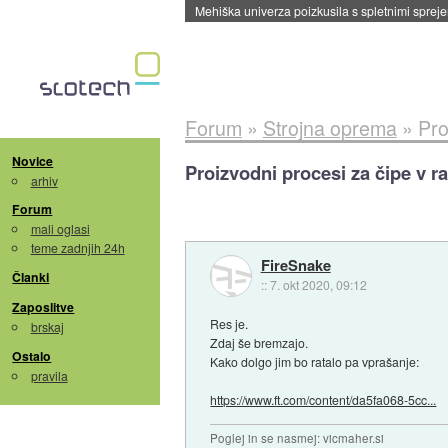
Evropska vesoljska agencija razvija svojo rak
Forum
»
Strojna oprema
»
Pro
Novice
Proizvodni procesi za čipe v ra
arhiv
Forum
mali oglasi
teme zadnjih 24h
FireSnake
Članki
::
7. okt 2020, 09:12
Zaposlitve
Res je.
brskaj
Zdaj še bremzajo.
Ostalo
Kako dolgo jim bo ratalo pa vprašanje:
pravila
https://www.ft.com/content/da5fa068-5cc...
Poglej in se nasmej: vicmaher.si