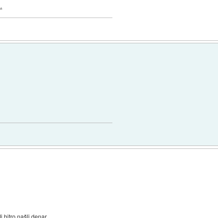
.
i hitro našli denar.