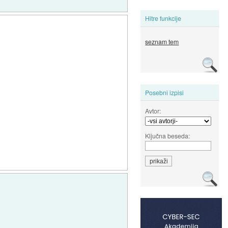
Hitre funkcije
seznam tem
Posebni izpisi
Avtor:
Ključna beseda: