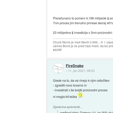
Preračunano to pomeni 4,196 milijarde $ pr
7nm proces jim trenutno prinese skoraj 40%
23 milijardna $ investicija v 3nm proizvodni
Chuck Norris je med števili 0.999... in 1 usp
James Bond je že pred časi mislil, da bo priš
#65W!
FireSnake
::
11. jan 2021, 08:33
Glede na to, da vsi rinejo k njim odločitev:
- zgraditi novo tovarno in
- investirati v še boljši proizvodni proces
ni mogla bit težka
Zgodovina sprememb…
predlagal izbris:
Gateway
(
11. jan 2021 ob 