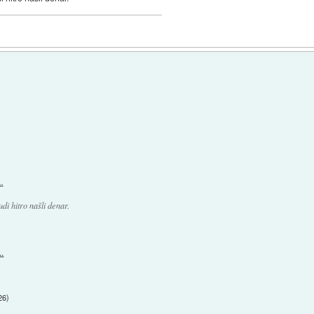
.
di hitro našli denar.
.
26
)