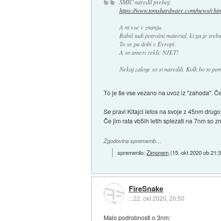
SMIC naredil preboj:
https://www.tomshardware.com/news/chine
A ni vse v znanju.
Rabiš tudi potrošni material, ki ga je treb
To se pa dobi v Evropi.
A so ameri rekli: NJET!
Nekaj zaloge so si naredili. Kolk bo to po
To je še vse vezano na uvoz iz "zahoda". Č
Se pravi Kitajci letos na svoje z 45nm drug
Če jim rata vb5ih letih splezati na 7nm so z
Zgodovina sprememb…
spremenilo:
Zimonem
(
15. okt 2020 ob 21:
FireSnake
::
22. okt 2020, 20:50
Malo podrobnosti o 3nm: