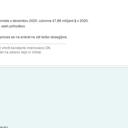
ometa v decembru 2020, oziroma 47,88 milijard $ v 2020.
 vseh prihodkov.
 proces se na enkrat ne zdi težko dosegljiva.
el vriniti konstanto imenovano CN.
el na zeleno vejo in chillal.
08:50
)