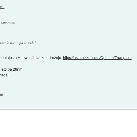
...
a kupovati.
magalo bomo pa še videli.
e delajo za Huawei jih lahko odrežejo.
https://asia.nikkei.com/Opinion/Trump-b...
o leto pa 28nm.
magal.
39
)