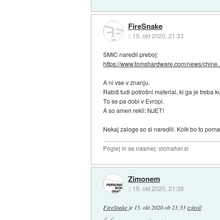
FireSnake
::
15. okt 2020, 21:33
SMIC naredil preboj:
https://www.tomshardware.com/news/chine..
A ni vse v znanju.
Rabiš tudi potrošni material, ki ga je treba k
To se pa dobi v Evropi.
A so ameri rekli: NJET!
Nekaj zaloge so si naredili. Kolk bo to pom
Poglej in se nasmej: vicmaher.si
Zimonem
::
15. okt 2020, 21:38
FireSnake
je
15. okt 2020 ob 21:33
izjavil
: