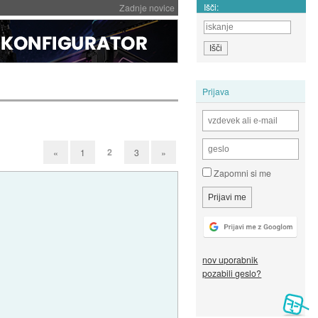
Išči:
Zadnje novice
Prijava
2
«
1
3
»
Zapomni si me
nov uporabnik
pozabili geslo?