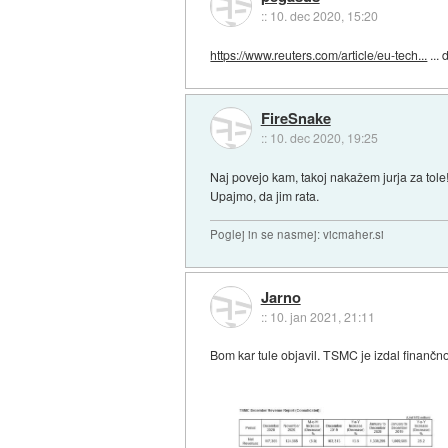
::
10. dec 2020, 15:20
https://www.reuters.com/article/eu-tech...
... 
FireSnake
::
10. dec 2020, 19:25
Naj povejo kam, takoj nakažem jurja za tole
Upajmo, da jim rata.
Poglej in se nasmej: vicmaher.si
Jarno
::
10. jan 2021, 21:11
Bom kar tule objavil. TSMC je izdal finančno