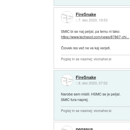
FireSnake
::
7. dec 2020, 19:53
SMIC bi se naj peljal, pa temu ni tako:
https://www.techspot.com/news/87867-chi...
Človek res več ne ve kaj verjeti.
Poglej in se nasmej: vicmaher.si
FireSnake
::
8. dec 2020, 07:52
Narobe sem mislil. HSMC se je peljal.
SMIC fura naprej.
Poglej in se nasmej: vicmaher.si
pegasus