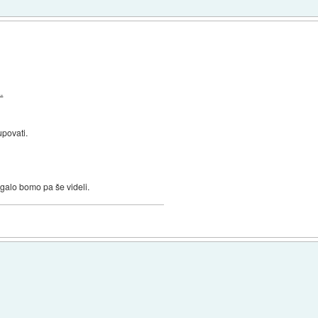
.
upovati.
agalo bomo pa še videli.