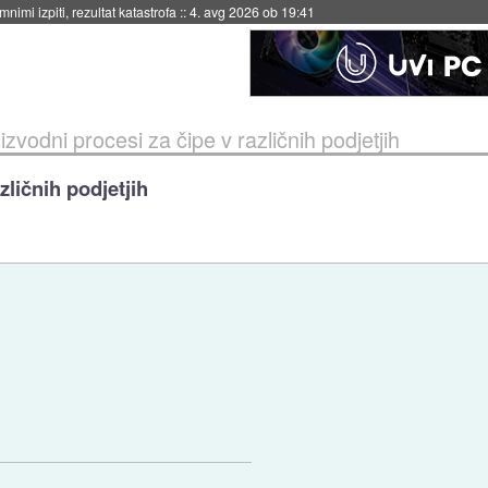
eto za večkratno uporabo
::
4. avg 2026 ob 19:41
izvodni procesi za čipe v različnih podjetjih
zličnih podjetjih