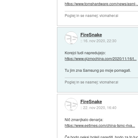
https://www.tomshardware.com/news/asml-..
Poglej in se nasmej: vicmaher.si
FireSnake
::
16. nov 2020, 22:30
Korejci tudi napredujejo:
https://www.gizmochina.com/2020/11/16/t...
Tu jim zna Samsung po moje pomagati.
Poglej in se nasmej: vicmaher.si
FireSnake
::
22. nov 2020, 16:40
Nič zmanjkalo denarja:
https://www.eetimes.com/china-tsmc-riva...
Če bodo nekaj hoteli narediti, bodo za to tud