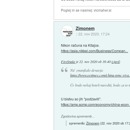
Poglej in se nasmej: vicmaher.si
Zimonem
::
22. nov 2020, 17:24
Nikon računa na Kitajce.
https://asia.nikkei.com/Business/Compan...
FireSnake
je
22. nov 2020 ob 16:40
izjavil
:
Nič zmanjkalo denarja:
https://www.eetimes.com/china-tsmc-riva..
Če bodo nekaj hoteli narediti, bodo za to tu
U bistvu so jih "podžavili".
https://amp.scmp.com/economy/china-econ..
Zgodovina sprememb…
spremenilo:
Zimonem
(
22. nov 2020 ob 17: