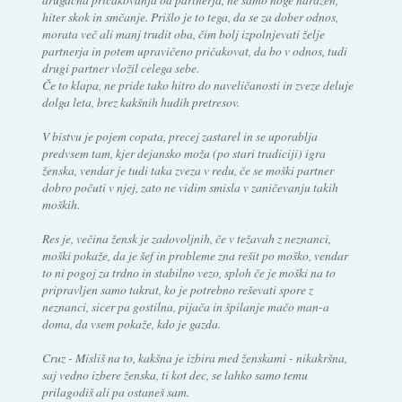
hiter skok in smčanje. Prišlo je to tega, da se za dober odnos,
morata več ali manj trudit oba, čim bolj izpolnjevati želje
partnerja in potem upravičeno pričakovat, da bo v odnos, tudi
drugi partner vložil celega sebe.
Če to klapa, ne pride tako hitro do naveličanosti in zveze deluje
dolga leta, brez kakšnih hudih pretresov.
V bistvu je pojem copata, precej zastarel in se uporablja
predvsem tam, kjer dejansko moža (po stari tradiciji) igra
ženska, vendar je tudi taka zveza v redu, če se moški partner
dobro počuti v njej, zato ne vidim smisla v zaničevanju takih
moških.
Res je, večina žensk je zadovoljnih, če v težavah z neznanci,
moški pokaže, da je šef in probleme zna rešit po moško, vendar
to ni pogoj za trdno in stabilno vezo, sploh če je moški na to
pripravljen samo takrat, ko je potrebno reševati spore z
neznanci, sicer pa gostilna, pijača in špilanje mačo man-a
doma, da vsem pokaže, kdo je gazda.
Cruz - Misliš na to, kakšna je izbira med ženskami - nikakršna,
saj vedno izbere ženska, ti kot dec, se lahko samo temu
prilagodiš ali pa ostaneš sam.