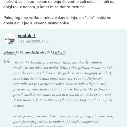
moških) se jim po mojem mnenju še vedno želi ustaliti in biti na
dolgi rok z nekom, s katerim se dobro razume.
Poleg tega se veliko strokovnjakov strinja, da "alfa" moški ne
obstajajo. Ljudje vseeno nismo opice.
vostok_1
::
19. apr 2020, 18:35
solatko
je
19. apr 2020 ob 15:13
izjavil
:
vostok_1 - Tu imaš precej razmišljanj narobe. Še vedno si
ženske, ravno tako, kot moški, želijo trden pristan, vendar ne več
za vsako ceno. Ko dobijo moškega, ki se zna prilagajat, je odprt,
se zaveda, da ni lastnik partnerke, temveč samo življenski
sopotnik, ker je v dvoje pač lepše, se ga še kako držijo in svoj
plen niso pripravljene oddati na hitro. Ker je tistih, za družino
pravih moških zelo malo in jim ni treba bit za vsako ceno v vezi,
si seveda raje, kot neustrezno, izberejo one nigt standing in prav
je tako.
Se pa ženske niso prav dosti spremenile, razen tega, da malo bolj
poznajo svoje pravice, so malo manj versko omejene in
predvsem ekonomsko neodvisne.