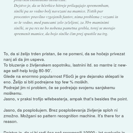
Dejstvo je, da se hčerkice hitreje prilagajajo spremembam,
sinčki pa so vedno bolj navezani na mamice. Tistih par
procentov pravilno vzgojenih fantov, nima problema z vezami in
so še vedno, med puncami zelo zeželjeni, za 30+ maminimi
sinčki, se pa res ne bo nobena pametna grebla, torej se morajo
spremenit mamice, da bojo sinčke čim prej spustile na trg.
To, da si želijo trden pristan, še ne pomeni, da se hočejo privezat
nanj ali da jim uspeva.
To bluzenje o življenskem sopotniku, lastnini itd. so mantre iz new-
age self-help knjig 80-90'.
Glede na enormno popularnost FSoG je gre dejansko sklepati le
eno. Želijo si biti podrejene top few % moških.
Podrejat jim ni problem, če se podrejajo svojemu sanjskemu
moškemu.
Jasno, v praksi trofijo wifebeaterja, ampak that's besides the point.
Jasno, da posplošujem. Brez posploševanja življenje sploh ni
zmožno. Možgani so pattern recognition machine. It's there for a
reason.
Dejstvo je, da vi bi radi čez noč spremenili 10000+ let evolucije in