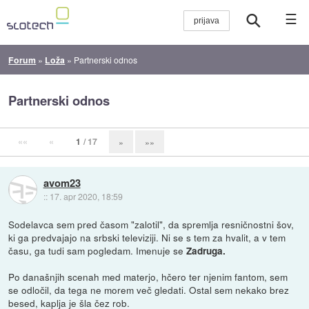
☰
Forum
»
Loža
»
Partnerski odnos
Partnerski odnos
««
«
1
/ 17
»
»»
avom23
::
17. apr 2020, 18:59
Sodelavca sem pred časom "zalotil", da spremlja resničnostni šov,
ki ga predvajajo na srbski televiziji. Ni se s tem za hvalit, a v tem
času, ga tudi sam pogledam. Imenuje se
Zadruga.
Po današnjih scenah med materjo, hčero ter njenim fantom, sem
se odločil, da tega ne morem več gledati. Ostal sem nekako brez
besed, kaplja je šla čez rob.