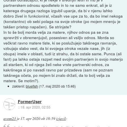
partnerskem odnosu spodletelo in to ne samo enkrat, ali je iz
katerega drugega razloga izgubil upanje, da bi v njemu lahko
dobro živel in funkcioniral, včasih vse upe za to, da bo imel nekoga
(konstantno) ob sebi polaga na svoje otroke (po mojem mnenju je
takšen pristop napačen). Se strinjate?
In to še bolj morda velja za matere, njihov odnos pa se zna
sprevržti v obremenjujoč, posesiven ali vsiljiv odnos. Morda so
večkrat ravno matere tiste, ki se poslužujejo takšnega ravnanja,
vzbujajo slabo vest, da bi svojega otroka vezale nase, jih (iz
obupa) imele v oblasti, tudi iz strahu, da bi ostale same. Punca (ali
fant) pa lahko ostaja razpet med svojim partnerjem in svojo materjo
ali staršem, ki od njega želi neke vrste partnerski odnos, za
kakršnega si po navadi ravno par prizadeva (sam ne poznam
takšnega očeta, po mojem bi znalo držati, da to bolj velja za
matere. Se motim?).
zaklenil:
bluefish
(
17. maj 2020 ob 15:46
)
FormerUser
::
18. apr 2020, 02:55
avom23
je
17. apr 2020 ob 18:59
izjavil
: