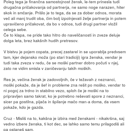
Poleg tega je finančna samostojnost žensk, le-tem prinesla tudi
drugačna pričakovanja od partnerja, ne samo noge narazen, hiter
skok in smčanje. Prišlo je to tega, da se za dober odnos, morata
več ali manj trudit oba, čim bolj izpolnjevati želje partnerja in potem
upravičeno pričakovat, da bo v odnos, tudi drugi partner vložil
celega sebe.
Če to klapa, ne pride tako hitro do naveličanosti in zveze deluje
dolga leta, brez kakšnih hudih pretresov.
V bistvu je pojem copata, precej zastarel in se uporablja predvsem
tam, kjer dejansko moža (po stari tradiciji) igra ženska, vendar je
tudi taka zveza v redu, če se moški partner dobro počuti v njej,
zato ne vidim smisla v zaničevanju takih moških.
Res je, večina žensk je zadovoljnih, če v težavah z neznanci,
moški pokaže, da je šef in probleme zna rešit po moško, vendar to
ni pogoj za trdno in stabilno vezo, sploh če je moški na to
pripravljen samo takrat, ko je potrebno reševati spore z neznanci,
sicer pa gostilna, pijača in špilanje mačo man-a doma, da vsem
pokaže, kdo je gazda.
Cruz - Misliš na to, kakšna je izbira med ženskami - nikakršna, saj
vedno izbere ženska, ti kot dec, se lahko samo temu prilagodiš ali
pa ostaneš sam.