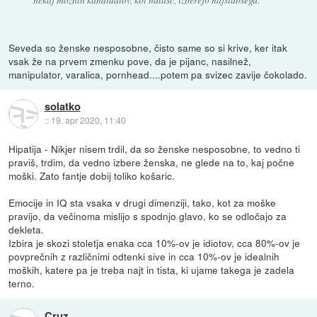
Seveda so ženske nesposobne, čisto same so si krive, ker itak
vsak že na prvem zmenku pove, da je pijanc, nasilnež,
manipulator, varalica, pornhead....potem pa svizec zavije čokolado.
solatko
::
19. apr 2020, 11:40
Hipatija - Nikjer nisem trdil, da so ženske nesposobne, to vedno ti
praviš, trdim, da vedno izbere ženska, ne glede na to, kaj počne
moški. Zato fantje dobij toliko košaric.
Emocije in IQ sta vsaka v drugi dimenziji, tako, kot za moške
pravijo, da večinoma mislijo s spodnjo glavo, ko se odločajo za
dekleta.
Izbira je skozi stoletja enaka cca 10%-ov je idiotov, cca 80%-ov je
povprečnih z različnimi odtenki sive in cca 10%-ov je idealnih
moških, katere pa je treba najt in tista, ki ujame takega je zadela
terno.
Cruz