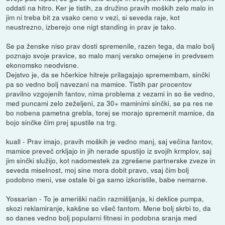
oddati na hitro. Ker je tistih, za družino pravih moških zelo malo in
jim ni treba bit za vsako ceno v vezi, si seveda raje, kot
neustrezno, izberejo one nigt standing in prav je tako.
Se pa ženske niso prav dosti spremenile, razen tega, da malo bolj
poznajo svoje pravice, so malo manj versko omejene in predvsem
ekonomsko neodvisne.
Dejstvo je, da se hčerkice hitreje prilagajajo spremembam, sinčki
pa so vedno bolj navezani na mamice. Tistih par procentov
pravilno vzgojenih fantov, nima problema z vezami in so še vedno,
med puncami zelo zeželjeni, za 30+ maminimi sinčki, se pa res ne
bo nobena pametna grebla, torej se morajo spremenit mamice, da
bojo sinčke čim prej spustile na trg.
kuall - Prav imajo, pravih moških je vedno manj, saj večina fantov,
mamice preveč crkljajo in jih nerade spustijo iz svojih krmplov, saj
jim sinčki služijo, kot nadomestek za zgrešene partnerske zveze in
seveda miselnost, moj sine mora dobit pravo, vsaj čim bolj
podobno meni, vse ostale bi ga samo izkoristile, babe nemarne.
Yossarian - To je ameriški način razmišljanja, ki deklice pumpa,
skozi reklamiranje, kakšne so všeč fantom. Mene bolj skrbi to, da
so danes vedno bolj popularni fitnesi in podobna sranja med