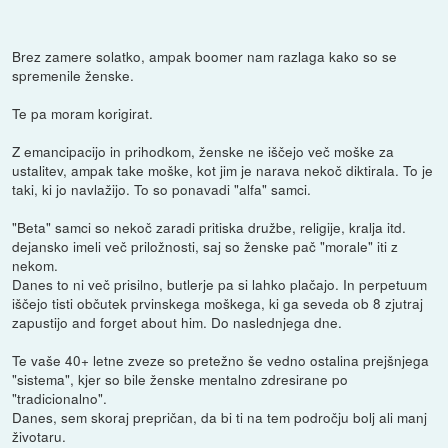
Brez zamere solatko, ampak boomer nam razlaga kako so se
spremenile ženske.
Te pa moram korigirat.
Z emancipacijo in prihodkom, ženske ne iščejo več moške za
ustalitev, ampak take moške, kot jim je narava nekoč diktirala. To je
taki, ki jo navlažijo. To so ponavadi "alfa" samci.
"Beta" samci so nekoč zaradi pritiska družbe, religije, kralja itd.
dejansko imeli več priložnosti, saj so ženske pač "morale" iti z
nekom.
Danes to ni več prisilno, butlerje pa si lahko plačajo. In perpetuum
iščejo tisti občutek prvinskega moškega, ki ga seveda ob 8 zjutraj
zapustijo and forget about him. Do naslednjega dne.
Te vaše 40+ letne zveze so pretežno še vedno ostalina prejšnjega
"sistema", kjer so bile ženske mentalno zdresirane po
"tradicionalno".
Danes, sem skoraj prepričan, da bi ti na tem področju bolj ali manj
životaru.