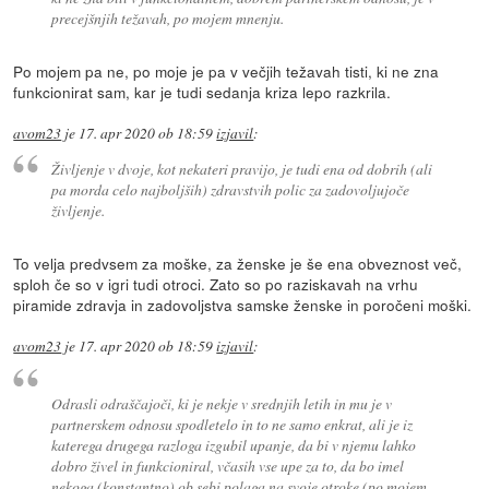
precejšnjih težavah, po mojem mnenju.
Po mojem pa ne, po moje je pa v večjih težavah tisti, ki ne zna
funkcionirat sam, kar je tudi sedanja kriza lepo razkrila.
avom23
je
17. apr 2020 ob 18:59
izjavil
:
Življenje v dvoje, kot nekateri pravijo, je tudi ena od dobrih (ali
pa morda celo najboljših) zdravstvih polic za zadovoljujoče
življenje.
To velja predvsem za moške, za ženske je še ena obveznost več,
sploh če so v igri tudi otroci. Zato so po raziskavah na vrhu
piramide zdravja in zadovoljstva samske ženske in poročeni moški.
avom23
je
17. apr 2020 ob 18:59
izjavil
:
Odrasli odraščajoči, ki je nekje v srednjih letih in mu je v
partnerskem odnosu spodletelo in to ne samo enkrat, ali je iz
katerega drugega razloga izgubil upanje, da bi v njemu lahko
dobro živel in funkcioniral, včasih vse upe za to, da bo imel
nekoga (konstantno) ob sebi polaga na svoje otroke (po mojem