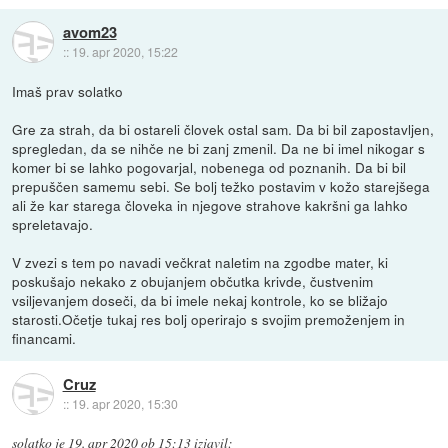
avom23
::
19. apr 2020, 15:22
Imaš prav solatko
Gre za strah, da bi ostareli človek ostal sam. Da bi bil zapostavljen,
spregledan, da se nihče ne bi zanj zmenil. Da ne bi imel nikogar s
komer bi se lahko pogovarjal, nobenega od poznanih. Da bi bil
prepuščen samemu sebi. Se bolj težko postavim v kožo starejšega
ali že kar starega človeka in njegove strahove kakršni ga lahko
spreletavajo.
V zvezi s tem po navadi večkrat naletim na zgodbe mater, ki
poskušajo nekako z obujanjem občutka krivde, čustvenim
vsiljevanjem doseči, da bi imele nekaj kontrole, ko se bližajo
starosti.Očetje tukaj res bolj operirajo s svojim premoženjem in
financami.
Cruz
::
19. apr 2020, 15:30
solatko
je
19. apr 2020 ob 15:13
izjavil
: