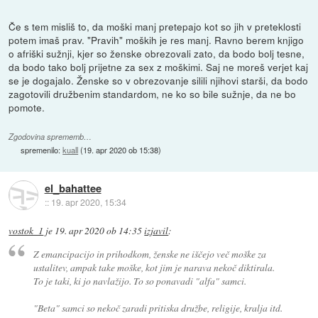
Če s tem misliš to, da moški manj pretepajo kot so jih v preteklosti
potem imaš prav. "Pravih" moških je res manj. Ravno berem knjigo
o afriški sužnji, kjer so ženske obrezovali zato, da bodo bolj tesne,
da bodo tako bolj prijetne za sex z moškimi. Saj ne moreš verjet kaj
se je dogajalo. Ženske so v obrezovanje silili njihovi starši, da bodo
zagotovili družbenim standardom, ne ko so bile sužnje, da ne bo
pomote.
Zgodovina sprememb…
spremenilo:
kuall
(
19. apr 2020 ob 15:38
)
el_bahattee
::
19. apr 2020, 15:34
vostok_1
je
19. apr 2020 ob 14:35
izjavil
:
Z emancipacijo in prihodkom, ženske ne iščejo več moške za
ustalitev, ampak take moške, kot jim je narava nekoč diktirala.
To je taki, ki jo navlažijo. To so ponavadi "alfa" samci.
"Beta" samci so nekoč zaradi pritiska družbe, religije, kralja itd.