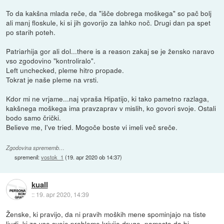
To da kakšna mlada reče, da "išče dobrega moškega" so pač bolj
ali manj floskule, ki si jih govorijo za lahko noč. Drugi dan pa spet
po starih poteh.
Patriarhija gor ali dol...there is a reason zakaj se je žensko naravo
vso zgodovino "kontroliralo".
Left unchecked, pleme hitro propade.
Tokrat je naše pleme na vrsti.
Kdor mi ne vrjame...naj vpraša Hipatijo, ki tako pametno razlaga,
kakšnega moškega ima pravzaprav v mislih, ko govori svoje. Ostali
bodo samo črički.
Believe me, I've tried. Mogoče boste vi imeli več sreče.
Zgodovina sprememb…
spremenil:
vostok_1
(
19. apr 2020 ob 14:37
)
kuall
::
19. apr 2020, 14:39
Ženske, ki pravijo, da ni pravih moških mene spominjajo na tiste
ljudi, ki za vse svoje probleme krivijo druge, namesto da bi