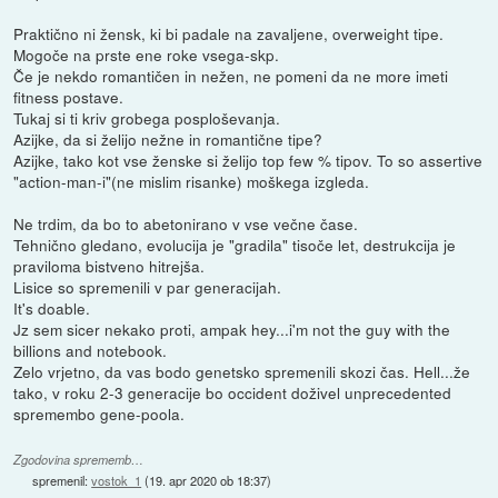
Praktično ni žensk, ki bi padale na zavaljene, overweight tipe.
Mogoče na prste ene roke vsega-skp.
Če je nekdo romantičen in nežen, ne pomeni da ne more imeti
fitness postave.
Tukaj si ti kriv grobega posploševanja.
Azijke, da si želijo nežne in romantične tipe?
Azijke, tako kot vse ženske si želijo top few % tipov. To so assertive
"action-man-i"(ne mislim risanke) moškega izgleda.
Ne trdim, da bo to abetonirano v vse večne čase.
Tehnično gledano, evolucija je "gradila" tisoče let, destrukcija je
praviloma bistveno hitrejša.
Lisice so spremenili v par generacijah.
It's doable.
Jz sem sicer nekako proti, ampak hey...i'm not the guy with the
billions and notebook.
Zelo vrjetno, da vas bodo genetsko spremenili skozi čas. Hell...že
tako, v roku 2-3 generacije bo occident doživel unprecedented
spremembo gene-poola.
Zgodovina sprememb…
spremenil:
vostok_1
(
19. apr 2020 ob 18:37
)