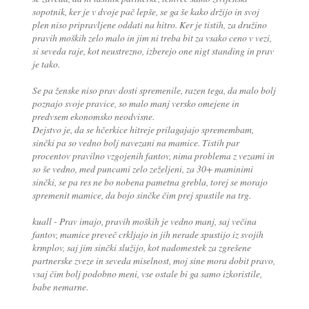
sopotnik, ker je v dvoje pač lepše, se ga še kako držijo in svoj
plen niso pripravljene oddati na hitro. Ker je tistih, za družino
pravih moških zelo malo in jim ni treba bit za vsako ceno v vezi,
si seveda raje, kot neustrezno, izberejo one nigt standing in prav
je tako.
Se pa ženske niso prav dosti spremenile, razen tega, da malo bolj
poznajo svoje pravice, so malo manj versko omejene in
predvsem ekonomsko neodvisne.
Dejstvo je, da se hčerkice hitreje prilagajajo spremembam,
sinčki pa so vedno bolj navezani na mamice. Tistih par
procentov pravilno vzgojenih fantov, nima problema z vezami in
so še vedno, med puncami zelo zeželjeni, za 30+ maminimi
sinčki, se pa res ne bo nobena pametna grebla, torej se morajo
spremenit mamice, da bojo sinčke čim prej spustile na trg.
kuall - Prav imajo, pravih moških je vedno manj, saj večina
fantov, mamice preveč crkljajo in jih nerade spustijo iz svojih
krmplov, saj jim sinčki služijo, kot nadomestek za zgrešene
partnerske zveze in seveda miselnost, moj sine mora dobit pravo,
vsaj čim bolj podobno meni, vse ostale bi ga samo izkoristile,
babe nemarne.