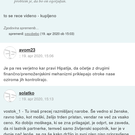
problem je, da bo on ogoljufan.
to se rece videno - kupljeno
Zgodovina sprememb…
spremenil:
sesobebo
(
19. apr 2020 ob 15:03
)
avom23
::
19. apr 2020, 15:06
Je pa res verjetno kar pravi Hipatija, da očetje z drugimi
finančno/premoženjskimi mehanizmi priklepajo otroke nase
oziroma jih kontrolirajo.
solatko
::
19. apr 2020, 15:13
vostok_1 - Tu imaš precej razmišljanj narobe. Še vedno si ženske,
ravno tako, kot moški, želijo trden pristan, vendar ne več za vsako
ceno. Ko dobijo moškega, ki se zna prilagajat, je odprt, se zaveda,
da ni lastnik partnerke, temveč samo življenski sopotnik, ker je v
dvoje pač lepše, se ga še kako držijo in svoj plen niso pripravljene