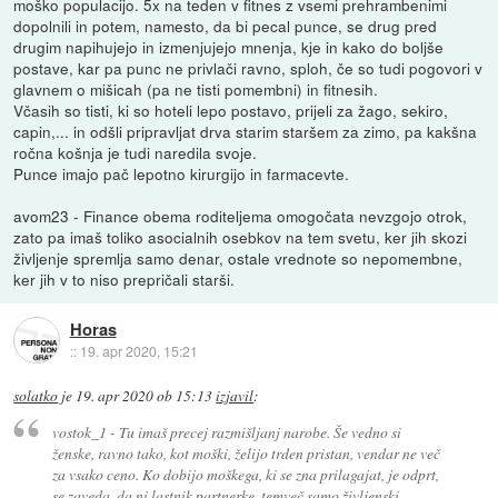
moško populacijo. 5x na teden v fitnes z vsemi prehrambenimi
dopolnili in potem, namesto, da bi pecal punce, se drug pred
drugim napihujejo in izmenjujejo mnenja, kje in kako do boljše
postave, kar pa punc ne privlači ravno, sploh, če so tudi pogovori v
glavnem o mišicah (pa ne tisti pomembni) in fitnesih.
Včasih so tisti, ki so hoteli lepo postavo, prijeli za žago, sekiro,
capin,... in odšli pripravljat drva starim staršem za zimo, pa kakšna
ročna košnja je tudi naredila svoje.
Punce imajo pač lepotno kirurgijo in farmacevte.
avom23 - Finance obema roditeljema omogočata nevzgojo otrok,
zato pa imaš toliko asocialnih osebkov na tem svetu, ker jih skozi
življenje spremlja samo denar, ostale vrednote so nepomembne,
ker jih v to niso prepričali starši.
Horas
::
19. apr 2020, 15:21
solatko
je
19. apr 2020 ob 15:13
izjavil
:
vostok_1 - Tu imaš precej razmišljanj narobe. Še vedno si
ženske, ravno tako, kot moški, želijo trden pristan, vendar ne več
za vsako ceno. Ko dobijo moškega, ki se zna prilagajat, je odprt,
se zaveda, da ni lastnik partnerke, temveč samo življenski