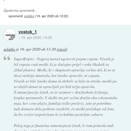
Zgodovina sprememb…
spremenil:
solatko
(
19. apr 2020 ob 13:22
)
vostok_1
::
19. apr 2020, 14:35
solatko
je
19. apr 2020 ob 13:20
izjavil
:
SuperKripto - Najprej moraš ugotoviti pojem copate. Včasih je
bil copata vsak moški, ki je slučajno prijel v roke likalnik in
zlikal planice. Moški, ki v skupnosti opravlja večino del, ki so se
skozi stoletja smatrala, kot žensko opravilo, ni copata.
Včasih so bile ženske doma in skrbele za hišo in otroke, moški pa
so služili denar in opravljali pri hiši težja opravila.
Z emancipacijo žensk, so se razmere v družinskem življenju,
krepko spremenile. V službi sta pri večini družin oba (ekonomska
nuja, ker z eno plačo, familija težko preživi), zato je potrebno
tudi domača dela pošteno razdeliti, če moški pričakuje od žene,
da bo zvečer razpoložena še za kakšno posteljno zabavo.
Poleg tega je finančna samostojnost žensk, le-tem prinesla tudi
drugačna pričakovanja od partnerja, ne samo noge narazen,