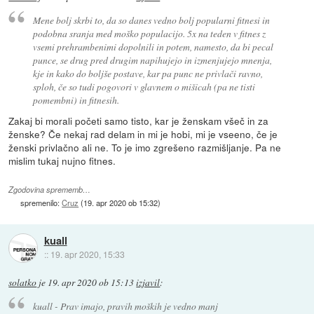
Mene bolj skrbi to, da so danes vedno bolj popularni fitnesi in
podobna sranja med moško populacijo. 5x na teden v fitnes z
vsemi prehrambenimi dopolnili in potem, namesto, da bi pecal
punce, se drug pred drugim napihujejo in izmenjujejo mnenja,
kje in kako do boljše postave, kar pa punc ne privlači ravno,
sploh, če so tudi pogovori v glavnem o mišicah (pa ne tisti
pomembni) in fitnesih.
Zakaj bi morali početi samo tisto, kar je ženskam všeč in za
ženske? Če nekaj rad delam in mi je hobi, mi je vseeno, če je
ženski privlačno ali ne. To je imo zgrešeno razmišljanje. Pa ne
mislim tukaj nujno fitnes.
Zgodovina sprememb…
spremenilo:
Cruz
(
19. apr 2020 ob 15:32
)
kuall
::
19. apr 2020, 15:33
solatko
je
19. apr 2020 ob 15:13
izjavil
:
kuall - Prav imajo, pravih moških je vedno manj