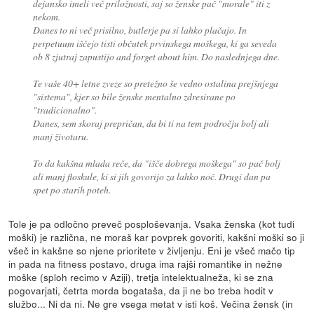
dejansko imeli več priložnosti, saj so ženske pač "morale" iti z
nekom.
Danes to ni več prisilno, butlerje pa si lahko plačajo. In
perpetuum iščejo tisti občutek prvinskega moškega, ki ga seveda
ob 8 zjutraj zapustijo and forget about him. Do naslednjega dne.
Te vaše 40+ letne zveze so pretežno še vedno ostalina prejšnjega
"sistema", kjer so bile ženske mentalno zdresirane po
"tradicionalno".
Danes, sem skoraj prepričan, da bi ti na tem področju bolj ali
manj životaru.
To da kakšna mlada reče, da "išče dobrega moškega" so pač bolj
ali manj floskule, ki si jih govorijo za lahko noč. Drugi dan pa
spet po starih poteh.
Tole je pa odločno preveč posploševanja. Vsaka ženska (kot tudi
moški) je različna, ne moraš kar povprek govoriti, kakšni moški so ji
všeč in kakšne so njene prioritete v življenju. Eni je všeč mačo tip
in pada na fitness postavo, druga ima rajši romantike in nežne
moške (sploh recimo v Aziji), tretja intelektualneža, ki se zna
pogovarjati, četrta morda bogataša, da ji ne bo treba hodit v
službo... Ni da ni. Ne gre vsega metat v isti koš. Večina žensk (in