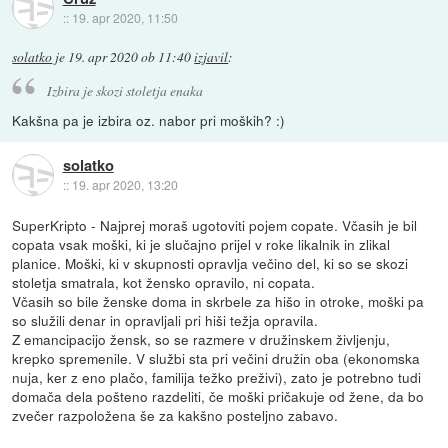
::
19. apr 2020, 11:50
solatko
je
19. apr 2020 ob 11:40
izjavil
:
Izbira je skozi stoletja enaka
Kakšna pa je izbira oz. nabor pri moških? :)
solatko
::
19. apr 2020, 13:20
SuperKripto - Najprej moraš ugotoviti pojem copate. Včasih je bil
copata vsak moški, ki je slučajno prijel v roke likalnik in zlikal
planice. Moški, ki v skupnosti opravlja večino del, ki so se skozi
stoletja smatrala, kot žensko opravilo, ni copata.
Včasih so bile ženske doma in skrbele za hišo in otroke, moški pa
so služili denar in opravljali pri hiši težja opravila.
Z emancipacijo žensk, so se razmere v družinskem življenju,
krepko spremenile. V službi sta pri večini družin oba (ekonomska
nuja, ker z eno plačo, familija težko preživi), zato je potrebno tudi
domača dela pošteno razdeliti, če moški pričakuje od žene, da bo
zvečer razpoložena še za kakšno posteljno zabavo.