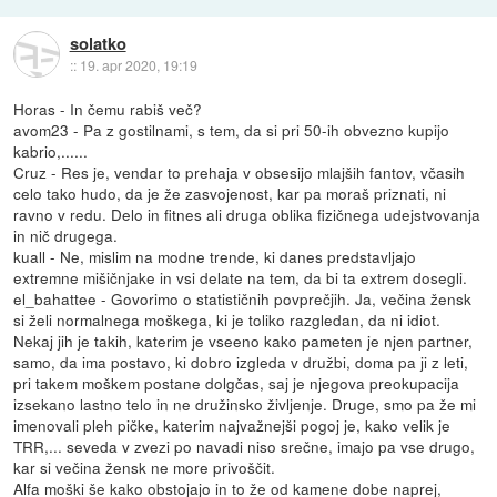
solatko
::
19. apr 2020, 19:19
Horas - In čemu rabiš več?
avom23 - Pa z gostilnami, s tem, da si pri 50-ih obvezno kupijo
kabrio,......
Cruz - Res je, vendar to prehaja v obsesijo mlajših fantov, včasih
celo tako hudo, da je že zasvojenost, kar pa moraš priznati, ni
ravno v redu. Delo in fitnes ali druga oblika fizičnega udejstvovanja
in nič drugega.
kuall - Ne, mislim na modne trende, ki danes predstavljajo
extremne mišičnjake in vsi delate na tem, da bi ta extrem dosegli.
el_bahattee - Govorimo o statističnih povprečjih. Ja, večina žensk
si želi normalnega moškega, ki je toliko razgledan, da ni idiot.
Nekaj jih je takih, katerim je vseeno kako pameten je njen partner,
samo, da ima postavo, ki dobro izgleda v družbi, doma pa ji z leti,
pri takem moškem postane dolgčas, saj je njegova preokupacija
izsekano lastno telo in ne družinsko življenje. Druge, smo pa že mi
imenovali pleh pičke, katerim najvažnejši pogoj je, kako velik je
TRR,... seveda v zvezi po navadi niso srečne, imajo pa vse drugo,
kar si večina žensk ne more privoščit.
Alfa moški še kako obstojajo in to že od kamene dobe naprej,