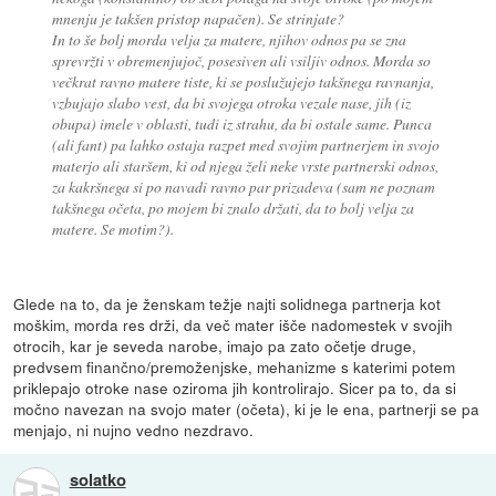
mnenju je takšen pristop napačen). Se strinjate?
In to še bolj morda velja za matere, njihov odnos pa se zna
sprevržti v obremenjujoč, posesiven ali vsiljiv odnos. Morda so
večkrat ravno matere tiste, ki se poslužujejo takšnega ravnanja,
vzbujajo slabo vest, da bi svojega otroka vezale nase, jih (iz
obupa) imele v oblasti, tudi iz strahu, da bi ostale same. Punca
(ali fant) pa lahko ostaja razpet med svojim partnerjem in svojo
materjo ali staršem, ki od njega želi neke vrste partnerski odnos,
za kakršnega si po navadi ravno par prizadeva (sam ne poznam
takšnega očeta, po mojem bi znalo držati, da to bolj velja za
matere. Se motim?).
Glede na to, da je ženskam težje najti solidnega partnerja kot
moškim, morda res drži, da več mater išče nadomestek v svojih
otrocih, kar je seveda narobe, imajo pa zato očetje druge,
predvsem finančno/premoženjske, mehanizme s katerimi potem
priklepajo otroke nase oziroma jih kontrolirajo. Sicer pa to, da si
močno navezan na svojo mater (očeta), ki je le ena, partnerji se pa
menjajo, ni nujno vedno nezdravo.
solatko