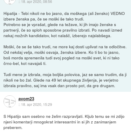
::
18. apr 2020, 08:56
Hipatija - Tebi nikoli ne bo jasno, da moškega (ali žensko) VEDNO
izbere ženska pa, če se moški še tako trudi.
Potrebno se je vprašat, glede na težave, ki jih imajo ženske s
partnerji, če so sploh sposobne pravilno izbrati. Po navadi izmed
nekaj možnih kandidatov, kot nalašč, izberejo najslabšega.
Moški, če se še tako trudi, ne more kaj dosti uplivat na te odločitve.
Od nekdaj velja, moški osvaja, ženska izbere. Ko ti bo to jasno,
boš morda spremenila tudi svoj pogled na moški svet, ki ni tako
črno-bel, kot navajaš ti.
Tudi mene je izbrala, moja boljša polovica, jaz se samo trudim, da ji
nikoli ne bo žal. Glede na 49 let skupnega življenja, je verjetno
izbrala pravilno, saj ima vsak dan prosto pot, da gre drugam.
avom23
::
18. apr 2020, 15:29
S Hipatijo sam osebno ne želim razpravljati. Kljub temu se mi zdijo
njeni komentarji mnogokrat interesantni in si jih z zanimanjem
preberem.