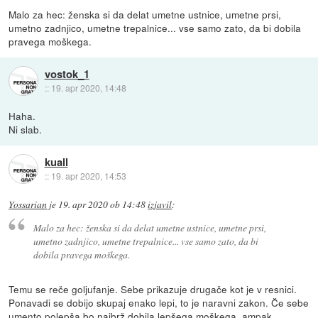
Malo za hec: ženska si da delat umetne ustnice, umetne prsi,
umetno zadnjico, umetne trepalnice... vse samo zato, da bi dobila
pravega moškega.
vostok_1
::
19. apr 2020, 14:48
Haha.
Ni slab.
kuall
::
19. apr 2020, 14:53
Yossarian
je
19. apr 2020 ob 14:48
izjavil
:
Malo za hec: ženska si da delat umetne ustnice, umetne prsi,
umetno zadnjico, umetne trepalnice... vse samo zato, da bi
dobila pravega moškega.
Temu se reče goljufanje. Sebe prikazuje drugače kot je v resnici.
Ponavadi se dobijo skupaj enako lepi, to je naravni zakon. Če sebe
umento polepša bo najbrž dobila lepšega moškega, ampak