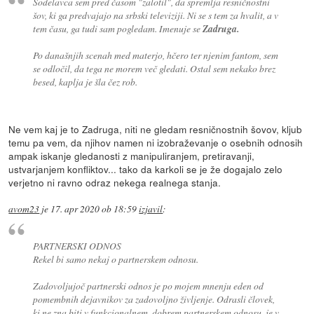
Sodelavca sem pred časom "zalotil", da spremlja resničnostni
šov, ki ga predvajajo na srbski televiziji. Ni se s tem za hvalit, a v
tem času, ga tudi sam pogledam. Imenuje se
Zadruga.
Po današnjih scenah med materjo, hčero ter njenim fantom, sem
se odločil, da tega ne morem več gledati. Ostal sem nekako brez
besed, kaplja je šla čez rob.
Ne vem kaj je to Zadruga, niti ne gledam resničnostnih šovov, kljub
temu pa vem, da njihov namen ni izobraževanje o osebnih odnosih
ampak iskanje gledanosti z manipuliranjem, pretiravanji,
ustvarjanjem konfliktov... tako da karkoli se je že dogajalo zelo
verjetno ni ravno odraz nekega realnega stanja.
avom23
je
17. apr 2020 ob 18:59
izjavil
:
PARTNERSKI ODNOS
Rekel bi samo nekaj o partnerskem odnosu.
Zadovoljujoč partnerski odnos je po mojem mnenju eden od
pomembnih dejavnikov za zadovoljno življenje. Odrasli človek,
ki ne zna biti v funkcionalnem, dobrem partnerskem odnosu, je v