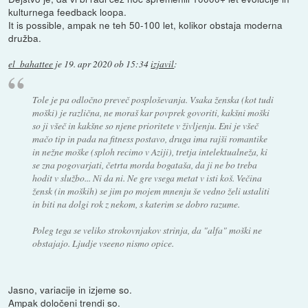
kulturnega feedback loopa.
It is possible, ampak ne teh 50-100 let, kolikor obstaja moderna
družba.
el_bahattee
je
19. apr 2020 ob 15:34
izjavil
:
Tole je pa odločno preveč posploševanja. Vsaka ženska (kot tudi
moški) je različna, ne moraš kar povprek govoriti, kakšni moški
so ji všeč in kakšne so njene prioritete v življenju. Eni je všeč
mačo tip in pada na fitness postavo, druga ima rajši romantike
in nežne moške (sploh recimo v Aziji), tretja intelektualneža, ki
se zna pogovarjati, četrta morda bogataša, da ji ne bo treba
hodit v službo... Ni da ni. Ne gre vsega metat v isti koš. Večina
žensk (in moških) se jim po mojem mnenju še vedno želi ustaliti
in biti na dolgi rok z nekom, s katerim se dobro razume.
Poleg tega se veliko strokovnjakov strinja, da "alfa" moški ne
obstajajo. Ljudje vseeno nismo opice.
Jasno, variacije in izjeme so.
Ampak določeni trendi so.