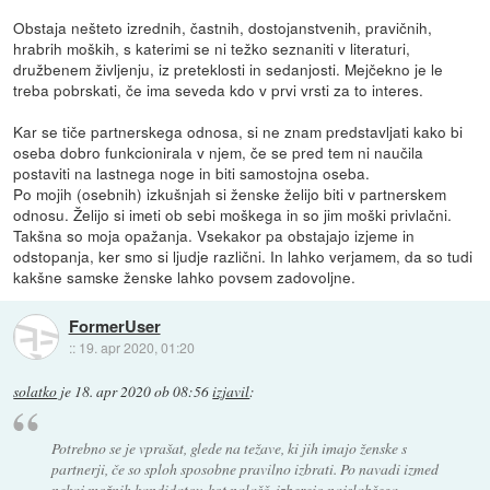
Obstaja nešteto izrednih, častnih, dostojanstvenih, pravičnih,
hrabrih moških, s katerimi se ni težko seznaniti v literaturi,
družbenem življenju, iz preteklosti in sedanjosti. Mejčekno je le
treba pobrskati, če ima seveda kdo v prvi vrsti za to interes.
Kar se tiče partnerskega odnosa, si ne znam predstavljati kako bi
oseba dobro funkcionirala v njem, če se pred tem ni naučila
postaviti na lastnega noge in biti samostojna oseba.
Po mojih (osebnih) izkušnjah si ženske želijo biti v partnerskem
odnosu. Želijo si imeti ob sebi moškega in so jim moški privlačni.
Takšna so moja opažanja. Vsekakor pa obstajajo izjeme in
odstopanja, ker smo si ljudje različni. In lahko verjamem, da so tudi
kakšne samske ženske lahko povsem zadovoljne.
FormerUser
::
19. apr 2020, 01:20
solatko
je
18. apr 2020 ob 08:56
izjavil
:
Potrebno se je vprašat, glede na težave, ki jih imajo ženske s
partnerji, če so sploh sposobne pravilno izbrati. Po navadi izmed
nekaj možnih kandidatov, kot nalašč, izberejo najslabšega.