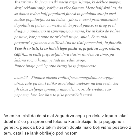
Yossarian - To je ameriški način razmišljanja, ki deklice pumpa,
skozi reklamiranje, kakšne so všeč fantom. Mene bolj skrbi to, da
so danes vedno bolj popularni fitnesi in podobna sranja med
moško populacijo. 5x na teden v fitnes z vsemi prehrambenimi
dopolnili in potem, namesto, da bi pecal punce, se drug pred
drugim napihujejo in izmenjujejo mnenja, kje in kako do boljše
postave, kar pa punc ne privlači ravno, sploh, če so tudi
pogovori v glavnem o mišicah (pa ne tisti pomembni) in fitnesih.
Včasih so tisti, ki so hoteli lepo postavo, prijeli za žago, sekiro,
capin,
... in odšli pripravljat drva starim staršem za zimo, pa
kakšna ročna košnja je tudi naredila svoje.
Punce imajo pač lepotno kirurgijo in farmacevte.
avom23 - Finance obema roditeljema omogočata nevzgojo
otrok, zato pa imaš toliko asocialnih osebkov na tem svetu, ker
jih skozi življenje spremlja samo denar, ostale vrednote so
nepomembne, ker jih v to niso prepričali starši.
še en ko misli da če si mal žagu drva cepu pa delu z lopato takoj
dobil mišice pa spremenil telesno konstrukcijo. to je pogojeno z
genetik. peščica bo z takim delom dobila malo bolj vidno postavo z
tem. ostali se lahk obrišejo pod nosom.