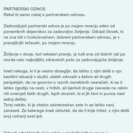
PARTNERSKI ODNOS
Rekel bi samo nekaj o partnerskem odnosu.
Zadovoljujoč partnerski odnos je po mojem mnenju eden od
pomembnih dejavnikov za zadovoljno življenje. Odrasli človek, ki
ne zna biti v funkcionalnem, dobrem partnerskem odnosu, je v
precejšnjih težavah, po mojem mnenju.
Življenje v dvoje, kot nekateri pravijo, je tudi ena od dobrih (ali pa
morda celo najboljših) zdravstvih polic za zadovoljujoče življenje.
Imeti nekoga, ki ti je vedno dosegljiv, da lahko z njim deliš o npr.
kaotični situaciji v službi, slabih odnosih s šefom ali drugih
peripetijah, da ne govorim o raznih morebitnih nesrečah, ki se ti
lahko zgodijo na cesti, v hribih, ali kjerkoli drugje (seveda ne rabim
niti omenjati tistih drugih, lepih stvareh, ki si jih fant in punca med
seboj delita).
Torej nekdo, ki je vitalno zainteresiran zate in se lahko nanj
zaneseš. Za katerega imaš občutek, da da ti krije hrbet, z njim deliš
svoj notranji svet ipd.
Odrasli odraščajoči, ki je nekje v srednjih letih in mu je v