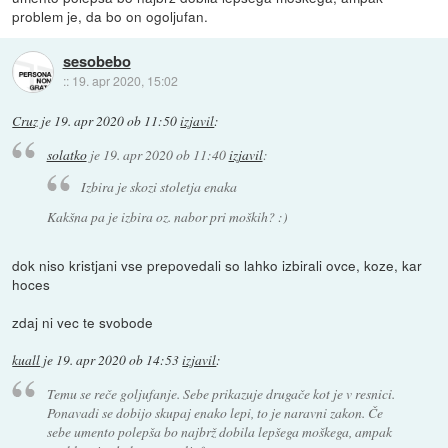
problem je, da bo on ogoljufan.
sesobebo
::
19. apr 2020, 15:02
Cruz
je
19. apr 2020 ob 11:50
izjavil
:
solatko
je
19. apr 2020 ob 11:40
izjavil
:
Izbira je skozi stoletja enaka
Kakšna pa je izbira oz. nabor pri moških? :)
dok niso kristjani vse prepovedali so lahko izbirali ovce, koze, kar
hoces
zdaj ni vec te svobode
kuall
je
19. apr 2020 ob 14:53
izjavil
:
Temu se reče goljufanje. Sebe prikazuje drugače kot je v resnici.
Ponavadi se dobijo skupaj enako lepi, to je naravni zakon. Če
sebe umento polepša bo najbrž dobila lepšega moškega, ampak