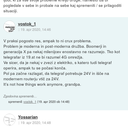
pogledale v sebe in probale na sebe kaj spremeniti / se prilagoditi
situaciji.
vostok_1
::
19. apr 2020, 14:46
V praksi pogosto res, ampak to ni crux problema.
Problem je moderna in post-moderna družba. Boomerji in
generacija X pa nekaj milenijcev enostavno ne razumejo. Tko kot
telegrafar iz 19.st ne bi razumel 4G omrežja.
Ve sicer, da je nekaj v zvezi z elektriko, s katero tudi telegraf
operira, ampak tu se počasi konča.
Pol pa začne razlagat, da telegraf potrebuje 24V in išče na
modernem routerju vtič za 24V.
It's not how things work anymore, grandpa.
Zgodovina sprememb…
spremenil:
vostok_1
(
19. apr 2020 ob 14:48
)
Yossarian
::
19. apr 2020, 14:48