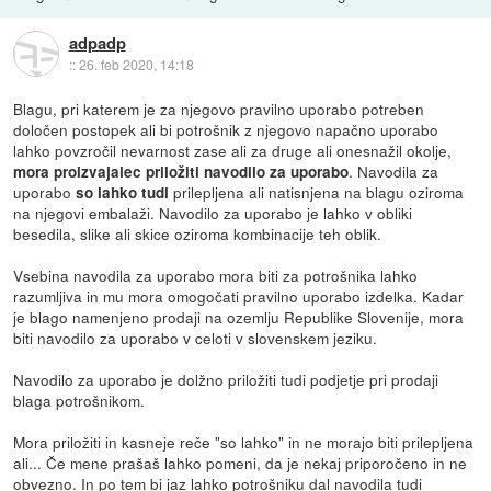
adpadp
::
26. feb 2020, 14:18
Blagu, pri katerem je za njegovo pravilno uporabo potreben
določen postopek ali bi potrošnik z njegovo napačno uporabo
lahko povzročil nevarnost zase ali za druge ali onesnažil okolje,
. Navodila za
mora proizvajalec priložiti navodilo za uporabo
uporabo
prilepljena ali natisnjena na blagu oziroma
so lahko tudi
na njegovi embalaži. Navodilo za uporabo je lahko v obliki
besedila, slike ali skice oziroma kombinacije teh oblik.
Vsebina navodila za uporabo mora biti za potrošnika lahko
razumljiva in mu mora omogočati pravilno uporabo izdelka. Kadar
je blago namenjeno prodaji na ozemlju Republike Slovenije, mora
biti navodilo za uporabo v celoti v slovenskem jeziku.
Navodilo za uporabo je dolžno priložiti tudi podjetje pri prodaji
blaga potrošnikom.
Mora priložiti in kasneje reče "so lahko" in ne morajo biti prilepljena
ali... Če mene prašaš lahko pomeni, da je nekaj priporočeno in ne
obvezno. In po tem bi jaz lahko potrošniku dal navodila tudi