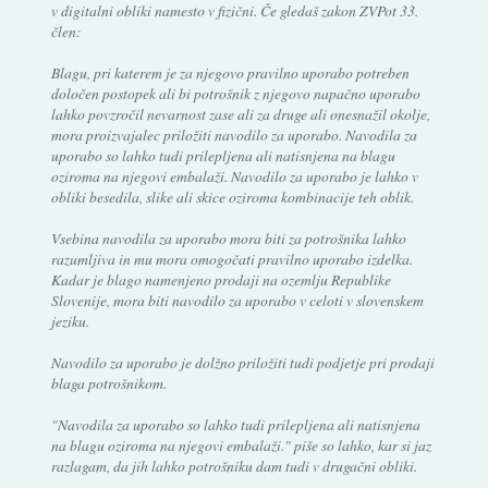
v digitalni obliki namesto v fizični. Če gledaš zakon ZVPot 33.
člen:
Blagu, pri katerem je za njegovo pravilno uporabo potreben
določen postopek ali bi potrošnik z njegovo napačno uporabo
lahko povzročil nevarnost zase ali za druge ali onesnažil okolje,
mora proizvajalec priložiti navodilo za uporabo. Navodila za
uporabo so lahko tudi prilepljena ali natisnjena na blagu
oziroma na njegovi embalaži. Navodilo za uporabo je lahko v
obliki besedila, slike ali skice oziroma kombinacije teh oblik.
Vsebina navodila za uporabo mora biti za potrošnika lahko
razumljiva in mu mora omogočati pravilno uporabo izdelka.
Kadar je blago namenjeno prodaji na ozemlju Republike
Slovenije, mora biti navodilo za uporabo v celoti v slovenskem
jeziku.
Navodilo za uporabo je dolžno priložiti tudi podjetje pri prodaji
blaga potrošnikom.
"Navodila za uporabo so lahko tudi prilepljena ali natisnjena
na blagu oziroma na njegovi embalaži." piše so lahko, kar si jaz
razlagam, da jih lahko potrošniku dam tudi v drugačni obliki.