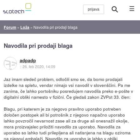
☰
Forum
»
Loža
»
Navodila pri prodaji blaga
Navodila pri prodaji blaga
adpadp
::
26. feb 2020, 14:09
Jaz imam sledeč problem, odločili smo se, da bomo prodajali
izdelke na spletu, vendar nimajo vsi navodil v slovenščini. Pa me
zanima, če lahko portošniku posredujem navodila preko e-pošte v
digitalni obliki namesto v fizični. Če gledaš zakon ZVPot 33. člen:
Blagu, pri katerem je za njegovo pravilno uporabo potreben
določen postopek ali bi potrošnik z njegovo napačno uporabo
lahko povzročil nevarnost zase ali za druge ali onesnažil okolje,
mora proizvajalec priložiti navodilo za uporabo. Navodila za
uporabo so lahko tudi prilepljena ali natisnjena na blagu oziroma
na njegovi embalaži. Navodilo za uporabo je lahko v obliki