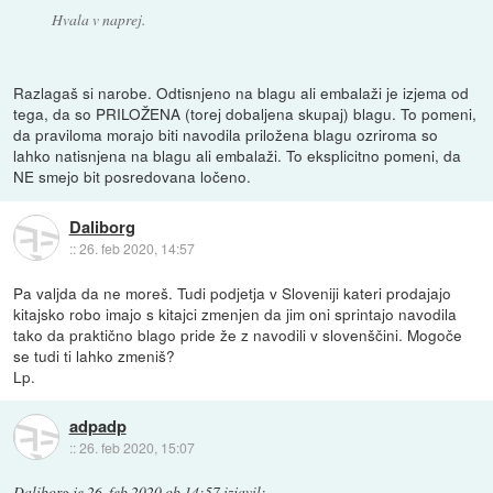
Hvala v naprej.
Razlagaš si narobe. Odtisnjeno na blagu ali embalaži je izjema od
tega, da so PRILOŽENA (torej dobaljena skupaj) blagu. To pomeni,
da praviloma morajo biti navodila priložena blagu ozriroma so
lahko natisnjena na blagu ali embalaži. To eksplicitno pomeni, da
NE smejo bit posredovana ločeno.
Daliborg
::
26. feb 2020, 14:57
Pa valjda da ne moreš. Tudi podjetja v Sloveniji kateri prodajajo
kitajsko robo imajo s kitajci zmenjen da jim oni sprintajo navodila
tako da praktično blago pride že z navodili v slovenščini. Mogoče
se tudi ti lahko zmeniš?
Lp.
adpadp
::
26. feb 2020, 15:07
Daliborg
je
26. feb 2020 ob 14:57
izjavil
: