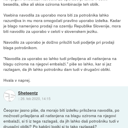
besedila, slike ali skice oziroma kombinacije teh oblik.
Vsebina navodila za uporabo mora biti za potrošnika lahko
razumljiva in mu mora omogočati pravilno uporabo izdelka. Kadar
je blago namenjeno prodaji na ozemlju Republike Slovenije, mora
biti navodilo za uporabo v celoti v slovenskem jeziku.
Navodilo za uporabo je dolžno priložiti tudi podjetje pri prodaji
blaga potrošnikom.
"Navodila za uporabo so lahko tudi prilepljena ali natisnjena na
blagu oziroma na njegovi embalaži." piše so lahko, kar si jaz
razlagam, da jih lahko potrošniku dam tudi v drugačni obliki.
Hvala v naprej.
Sheteentz
::
26. feb 2020, 14:15
Čeoprav jasno piše, da morajo biti izdelku priložena navodila, po
možnosti prilepljena ali natisnjena na blagu oziroma na njegovi
embalaži, si ti iz tega razlagaš, da jih lahko daš potrošniku tudi v
drugačni obliki? Po kakšni logiki si to tako razlagaš?