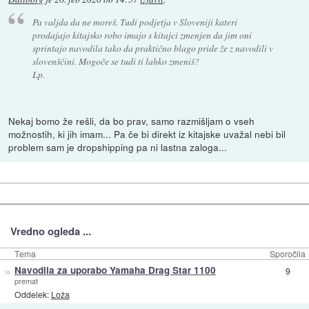
Pa valjda da ne moreš. Tudi podjetja v Sloveniji kateri
prodajajo kitajsko robo imajo s kitajci zmenjen da jim oni
sprintajo navodila tako da praktično blago pride že z navodili v
slovenščini. Mogoče se tudi ti lahko zmeniš?
Lp.
Nekaj bomo že rešli, da bo prav, samo razmišljam o vseh
možnostih, ki jih imam... Pa če bi direkt iz kitajske uvažal nebi bil
problem sam je dropshipping pa ni lastna zaloga...
Vredno ogleda ...
Tema
Sporočila
»
Navodila za uporabo Yamaha Drag Star 1100
9
premat
Oddelek:
Loža