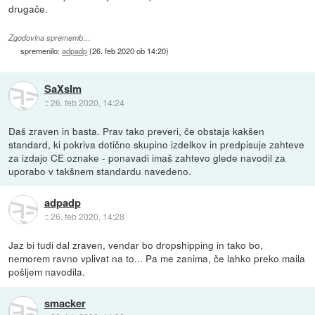
drugače.
Zgodovina sprememb…
spremenilo:
adpadp
(
26. feb 2020 ob 14:20
)
SaXsIm
::
26. feb 2020, 14:24
Daš zraven in basta. Prav tako preveri, če obstaja kakšen
standard, ki pokriva dotično skupino izdelkov in predpisuje zahteve
za izdajo CE oznake - ponavadi imaš zahtevo glede navodil za
uporabo v takšnem standardu navedeno.
adpadp
::
26. feb 2020, 14:28
Jaz bi tudi dal zraven, vendar bo dropshipping in tako bo,
nemorem ravno vplivat na to... Pa me zanima, če lahko preko maila
pošljem navodila.
smacker