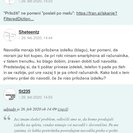
::
26. feb 2020, 14:33
"Priložiti" ne pomeni "poslati po mailu":
https://fran.si/iskanje?
FilteredDiction...
Sheteentz
::
26. feb 2020, 14:44
Navodila morajo biti priložena izdelku (blagu), kar pomeni, da
moram jaz kot kupec, če pri roki nimam smartphona ali računalnika,
v tistem trenutku, ko blago dobim, zraven dobiti tudi navodila.
Predstavljaj si, da ti poštar prinese izdelek, telefon ti pade po tleh
in se razbije, pol ure nazaj ti je pa crknil računalnik. Kako boš v tem
primeru prišel do navodil, če že niso priložena izdelku?
St235
::
26. feb 2020, 14:53
adpadp
je
26. feb 2020 ob 14:09
izjavil
:
Jaz imam sledeč problem, odločili smo se, da bomo prodajali
izdelke na spletu, vendar nimajo vsi navodil v slovenščini. Pa me
zanima, če lahko portošniku posredujem navodila preko e-pošte