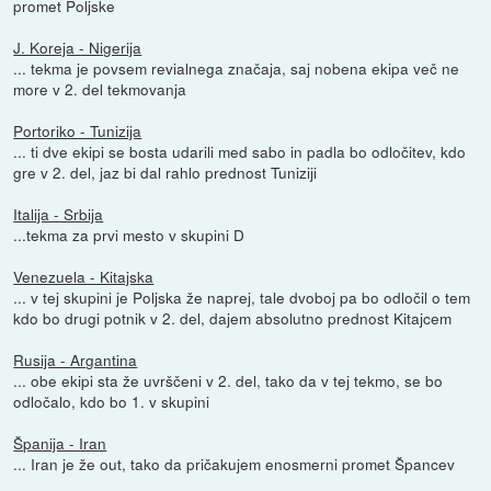
promet Poljske
J. Koreja - Nigerija
... tekma je povsem revialnega značaja, saj nobena ekipa več ne
more v 2. del tekmovanja
Portoriko - Tunizija
... ti dve ekipi se bosta udarili med sabo in padla bo odločitev, kdo
gre v 2. del, jaz bi dal rahlo prednost Tuniziji
Italija - Srbija
...tekma za prvi mesto v skupini D
Venezuela - Kitajska
... v tej skupini je Poljska že naprej, tale dvoboj pa bo odločil o tem
kdo bo drugi potnik v 2. del, dajem absolutno prednost Kitajcem
Rusija - Argantina
... obe ekipi sta že uvrščeni v 2. del, tako da v tej tekmo, se bo
odločalo, kdo bo 1. v skupini
Španija - Iran
... Iran je že out, tako da pričakujem enosmerni promet Špancev