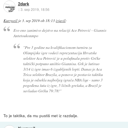
2dark
::
3. sep 2019, 18:56
Kurzweil
je
3. sep 2019 ob 18:13
izjavil
:
Evo eno zanimivo dejstvo na relaciji Ace Petrović - Giannis
Antetoukonmpo
"Pre 3 godine na kvalifikacionom turniru za
Olimpijske igre vodeći reprezentaciju Hrvatske
selektor Aca Petrović je u polufinalu protiv Grčke
taktički potpuno uništio Giannisa. Grk je šutirao
3/14 iz igre imao 6 izgubljenih lopti. Danas je Aca
Trica selektor Brazila, a ponovo je postavio taktiku
koja je odsekla najboljeg igrača NBA lige - samo 3
pogođena šuta iz igre, 5 ličnih grešaka, a Brazil je
savladao Grčku 79:78!"
To je taktika, da mu pustiš met iz razdalje.