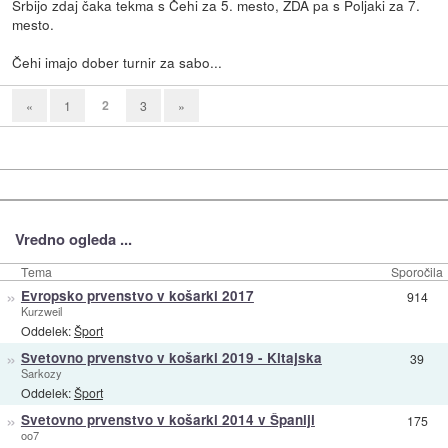
Srbijo zdaj čaka tekma s Čehi za 5. mesto, ZDA pa s Poljaki za 7.
mesto.
Čehi imajo dober turnir za sabo...
2
«
1
3
»
Vredno ogleda ...
Tema
Sporočila
»
Evropsko prvenstvo v košarki 2017
914
Kurzweil
Oddelek:
Šport
»
Svetovno prvenstvo v košarki 2019 - Kitajska
39
Sarkozy
Oddelek:
Šport
»
Svetovno prvenstvo v košarki 2014 v Španiji
175
oo7