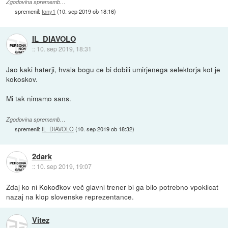
Zgodovina sprememb…
spremenil:
tony1
(
10. sep 2019 ob 18:16
)
IL_DIAVOLO
::
10. sep 2019, 18:31
Jao kaki haterji, hvala bogu ce bi dobili umirjenega selektorja kot je
kokoskov.
Mi tak nimamo sans.
Zgodovina sprememb…
spremenil:
IL_DIAVOLO
(
10. sep 2019 ob 18:32
)
2dark
::
10. sep 2019, 19:07
Zdaj ko ni Kokođkov več glavni trener bi ga bilo potrebno vpoklicat
nazaj na klop slovenske reprezentance.
Vitez