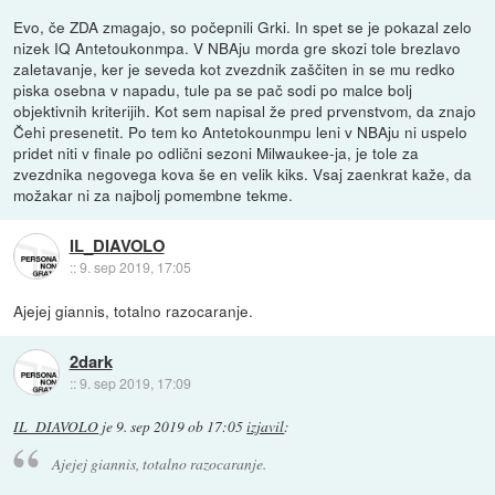
Evo, če ZDA zmagajo, so počepnili Grki. In spet se je pokazal zelo
nizek IQ Antetoukonmpa. V NBAju morda gre skozi tole brezlavo
zaletavanje, ker je seveda kot zvezdnik zaščiten in se mu redko
piska osebna v napadu, tule pa se pač sodi po malce bolj
objektivnih kriterijih. Kot sem napisal že pred prvenstvom, da znajo
Čehi presenetit. Po tem ko Antetokounmpu leni v NBAju ni uspelo
pridet niti v finale po odlični sezoni Milwaukee-ja, je tole za
zvezdnika negovega kova še en velik kiks. Vsaj zaenkrat kaže, da
možakar ni za najbolj pomembne tekme.
IL_DIAVOLO
::
9. sep 2019, 17:05
Ajejej giannis, totalno razocaranje.
2dark
::
9. sep 2019, 17:09
IL_DIAVOLO
je
9. sep 2019 ob 17:05
izjavil
:
Ajejej giannis, totalno razocaranje.