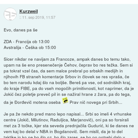
Kurzweil
::
11. sep 2019, 11:57
Evo, danes pa še
ZDA - Francija ob 13:00
Avstralija - Češka ob 15:00
Sicer nikdar ne navijam za Francoze, ampak danes bo temu tako,
upam na še eno presenečenje Čehov, čeprav bo res težka. Sem si
pa tokrat vzel čas, da sem malce prebral po srbskih medijih in
njihovih FB straneh komentarje Srbov in človek se res vpraša, če
bo tem narodu kdaj šlo na boljše. Bereš pa vse, od sodniških kraj,
do kraje FIBE, pa do vseh mogočih primitivnosti, kot naprimer, da je
Jokić čez poletje preveč pil in se nažiral hrane z žara, pa do tega,
da je Đorđevič motena oseba
Prav nič novega pri Srbih...
Je pa že nekdo pred mano lepo napisal... Srbi so imeli 4 vrhunske
centre (Jokič, Milutinov, Raduljica, Marjanovič), oni pa so forsirali
met za 3 točke, kjer sta seveda prednjačila Gudurić, ki še danes ne
vem kaj bo delal v NBA in Bogdanovič. Sem mislil, da je to del
taktike in ko ne bo šlo oz. bo šlo zares, se bo po potrebi dalo v