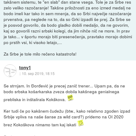
takšnem sistemu, te "en slab" dan stane vsega. Tole je za Srbe res
zelo veliko razočaranje! Takšne priložnosti za eno izmed medalj ne
bodo imeli kar tako in sem mnenja, da so Srbi največje razočaranje
prvenstva, pa neglede na to, da so Grki izpadli še prej. Za Srbe se
je posvod govorilo, da bodo gladko dobili medaljo, da ne govorim,
kaj so govorili razni srbski kolegi, da jim nihče nič ne more. In prav
je tako... v športu morajo biti presenečenja, pravtako morajo dobimi
po prstih vsi, ki visoko letajo,...
Za Srbe je tole milo rečeno katastrofa!
tony1
::
10. sep 2019, 18:15
Se strnjam. In Đorđević je precej zanič trener... Upam pa, da ne
bodo srbska košarkarska zveza dobila kakšnega genialnega
prebliska in inštalirala Kokškova.
Ker tudi če po kakšnem čudežu (btw., kako relativno zgoden izpad
Srbije vpliva na naše šanse za wild card?) pridemo na OI 2020
brez Kokoškova nimamo tam kaj iskati