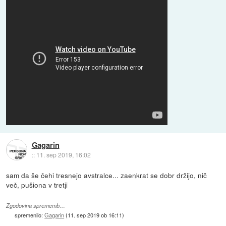
Gagarin
::
11. sep 2019, 16:02
sam da še čehi tresnejo avstralce... zaenkrat se dobr držijo, nič
več, pušiona v tretji
Zgodovina sprememb…
spremenilo:
Gagarin
(
11. sep 2019 ob 16:11
)