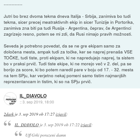
------------
Jutri bo brez dvoma tekma dneva Italija - Srbija, zanimiva bo tudi
tekma, sicer precej meatraktivnih ekip in sicer Tunizije in Portorika,
zanimiva zna biti pa tudi Rusija - Argentina, čeprav, če Argentinci
zagrizejo resno, potem se mi zdi, da Rusi nimajo pravih možnosti.
Seveda je potrebno povedat, da se ne gre ekipam samo za
določena mesta, ampak tudi za točke, ker se naprej prenaša VSE
TOČKE, tudi tiste, proti ekipam, ki ne napredujejo naprej, ta sistem
bo v praksi prvič. Tudi tiste ekipe, ki ne morejo več v 2. del, pa se
borijo za score, ki bo potem naredil pare v boju od 17. - 32. mesta
na tem SPju, kar verjetno nekaj pomeni samo tistim najmanjših
reprezentancam in tistim, ki so na SPju prvič.
IL_DIAVOLO
::
3. sep 2019, 18:00
2dark
je
3. sep 2019 ob 17:27
izjavil
:
IL_DIAVOLO
je
3. sep 2019 ob 17:22
izjavil
:
Uff Grki porazeni damn