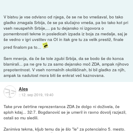
V bistvu je vse odvisno od njega, če se ne bo vmešaval, bo tako
gladko zmagala Srbija, če se pa slučajno vmeša, pa bo tako kot pri
vseh neuspehih Srbije,... pa tu dejansko ni izgovora o
pomembnosti tekme in posledicah izpada iz boja za medalje, saj je
še vedno v igri uvstitev na OI in itak gre tu za velik prestiž, finale
pred finalom pa to...
Sem mnenja, da če še tole zgubi Srbija, da se bodo še do konca
blamirali... pa ne gre tu za samo dejansko moč ZDA, ampak njihovo
prepotentnost. V vseh normalnih okoliščinah, bi bil gladko za njih,
ampak ta nadutost mora biti še enkrat več kaznovana.
Ales
::
12. sep 2019, 19:40
Take prve četrtine reprezentanca ZDA že dolgo ni doživela, če
sploh kdaj... 32:7. Bogdanović se je umeril in ravno dovolj razjezil,
ostali so mu sledili.
Zanimiva tekma, kljub temu da je šlo "le" za potencialno 5. mesto.