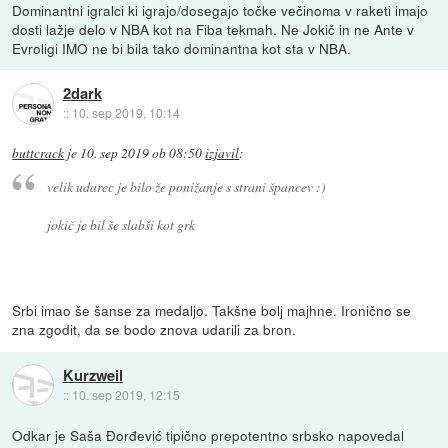
Dominantni igralci ki igrajo/dosegajo točke večinoma v raketi imajo
dosti lažje delo v NBA kot na Fiba tekmah. Ne Jokič in ne Ante v
Evroligi IMO ne bi bila tako dominantna kot sta v NBA.
2dark
::
10. sep 2019, 10:14
buttcrack
je
10. sep 2019 ob 08:50
izjavil
:
velik udarec je bilo že ponižanje s strani špancev :)
jokič je bil še slabši kot grk
Srbi imao še šanse za medaljo. Takšne bolj majhne. Ironično se
zna zgodit, da se bodo znova udarili za bron.
Kurzweil
::
10. sep 2019, 12:15
Odkar je Saša Đorđević tipično prepotentno srbsko napovedal