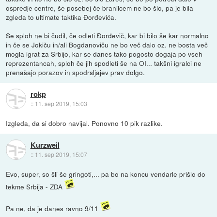
ospredje centre, še posebej če branilcem ne bo šlo, pa je bila
zgleda to ultimate taktika Đorđevića.
Se sploh ne bi čudil, če odleti Đorđevič, kar bi bilo še kar normalno
in če se Jokiču in/ali Bogdanoviču ne bo več dalo oz. ne bosta več
mogla igrat za Srbijo, kar se danes tako pogosto dogaja po vseh
reprezentancah, sploh če jih spodleti še na OI... takšni igralci ne
prenašajo porazov in spodrsljajev prav dolgo.
rokp
::
11. sep 2019, 15:03
Izgleda, da si dobro navijal. Ponovno 10 pik razlike.
Kurzweil
::
11. sep 2019, 15:07
Evo, super, so šli še gringoti,... pa bo na koncu vendarle prišlo do
tekme Srbija - ZDA
Pa ne, da je danes ravno 9/11