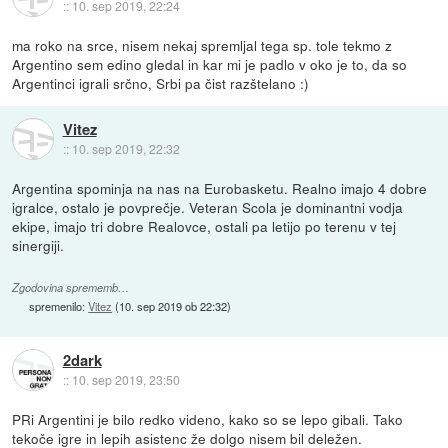
::
10. sep 2019, 22:24
ma roko na srce, nisem nekaj spremljal tega sp. tole tekmo z
Argentino sem edino gledal in kar mi je padlo v oko je to, da so
Argentinci igrali srčno, Srbi pa čist razštelano :)
Vitez
::
10. sep 2019, 22:32
Argentina spominja na nas na Eurobasketu. Realno imajo 4 dobre
igralce, ostalo je povprečje. Veteran Scola je dominantni vodja
ekipe, imajo tri dobre Realovce, ostali pa letijo po terenu v tej
sinergiji.
Zgodovina sprememb…
spremenilo:
Vitez
(
10. sep 2019 ob 22:32
)
2dark
::
10. sep 2019, 23:50
PRi Argentini je bilo redko videno, kako so se lepo gibali. Tako
tekoče igre in lepih asistenc že dolgo nisem bil deležen.