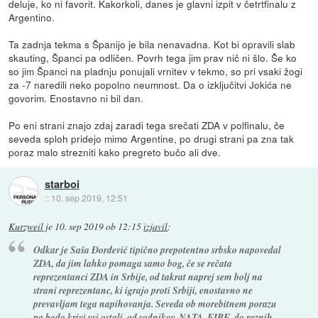
deluje, ko ni favorit. Kakorkoli, danes je glavni izpit v četrtfinalu z
Argentino.
Ta zadnja tekma s Španijo je bila nenavadna. Kot bi opravili slab
skauting, Španci pa odličen. Povrh tega jim prav nič ni šlo. Še ko
so jim Španci na pladnju ponujali vrnitev v tekmo, so pri vsaki žogi
za -7 naredili neko popolno neumnost. Da o izključitvi Jokića ne
govorim. Enostavno ni bil dan.
Po eni strani znajo zdaj zaradi tega srečati ZDA v polfinalu, če
seveda sploh pridejo mimo Argentine, po drugi strani pa zna tak
poraz malo strezniti kako pregreto bučo ali dve.
starboi
::
10. sep 2019, 12:51
Kurzweil
je
10. sep 2019 ob 12:15
izjavil
:
Odkar je Saša Đorđević tipično prepotentno srbsko napovedal
ZDA, da jim lahko pomaga samo bog, če se rečata
reprezentanci ZDA in Srbije, od takrat naprej sem bolj na
strani reprezentanc, ki igrajo proti Srbiji, enostavno ne
prevavljam tega napihovanja. Seveda ob morebitnem porazu
pa bodo krivi vsi ostali, od sodnikov, NATA, FIBE, do raznih