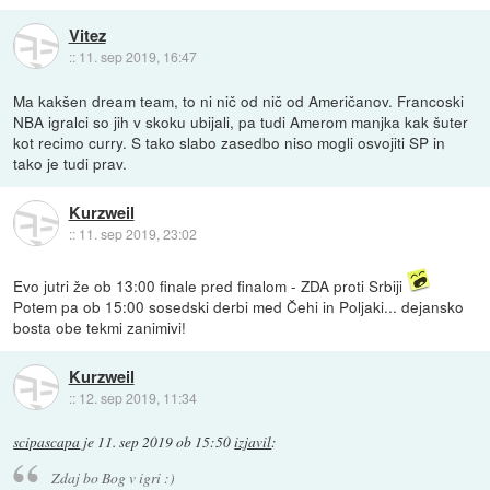
Vitez
::
11. sep 2019, 16:47
Ma kakšen dream team, to ni nič od nič od Američanov. Francoski
NBA igralci so jih v skoku ubijali, pa tudi Amerom manjka kak šuter
kot recimo curry. S tako slabo zasedbo niso mogli osvojiti SP in
tako je tudi prav.
Kurzweil
::
11. sep 2019, 23:02
Evo jutri že ob 13:00 finale pred finalom - ZDA proti Srbiji
Potem pa ob 15:00 sosedski derbi med Čehi in Poljaki... dejansko
bosta obe tekmi zanimivi!
Kurzweil
::
12. sep 2019, 11:34
scipascapa
je
11. sep 2019 ob 15:50
izjavil
:
Zdaj bo Bog v igri :)