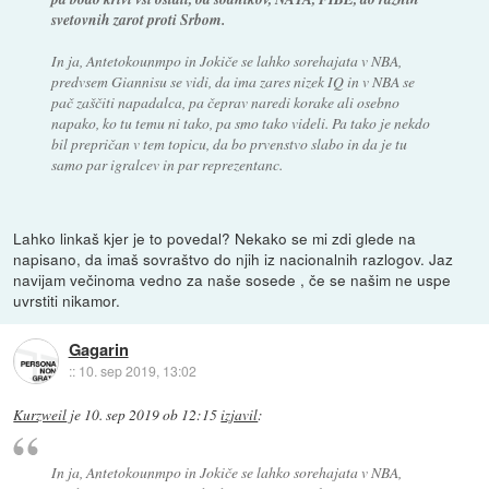
svetovnih zarot proti Srbom.
In ja, Antetokounmpo in Jokiče se lahko sorehajata v NBA,
predvsem Giannisu se vidi, da ima zares nizek IQ in v NBA se
pač zaščiti napadalca, pa čeprav naredi korake ali osebno
napako, ko tu temu ni tako, pa smo tako videli. Pa tako je nekdo
bil prepričan v tem topicu, da bo prvenstvo slabo in da je tu
samo par igralcev in par reprezentanc.
Lahko linkaš kjer je to povedal? Nekako se mi zdi glede na
napisano, da imaš sovraštvo do njih iz nacionalnih razlogov. Jaz
navijam večinoma vedno za naše sosede , če se našim ne uspe
uvrstiti nikamor.
Gagarin
::
10. sep 2019, 13:02
Kurzweil
je
10. sep 2019 ob 12:15
izjavil
:
In ja, Antetokounmpo in Jokiče se lahko sorehajata v NBA,