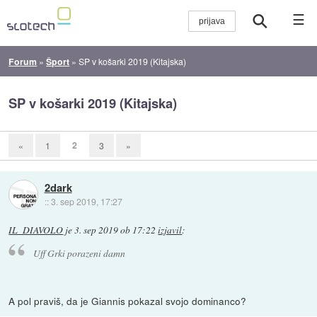
☰
Forum
»
Šport
»
SP v košarki 2019 (Kitajska)
SP v košarki 2019 (Kitajska)
2
«
1
3
»
2dark
::
3. sep 2019, 17:27
IL_DIAVOLO
je
3. sep 2019 ob 17:22
izjavil
:
Uff Grki porazeni damn
A pol praviš, da je Giannis pokazal svojo dominanco?