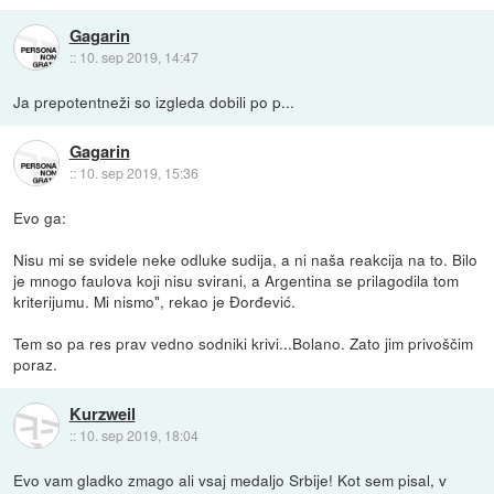
Gagarin
::
10. sep 2019, 14:47
Ja prepotentneži so izgleda dobili po p...
Gagarin
::
10. sep 2019, 15:36
Evo ga:
Nisu mi se svidele neke odluke sudija, a ni naša reakcija na to. Bilo
je mnogo faulova koji nisu svirani, a Argentina se prilagodila tom
kriterijumu. Mi nismo", rekao je Đorđević.
Tem so pa res prav vedno sodniki krivi...Bolano. Zato jim privoščim
poraz.
Kurzweil
::
10. sep 2019, 18:04
Evo vam gladko zmago ali vsaj medaljo Srbije! Kot sem pisal, v