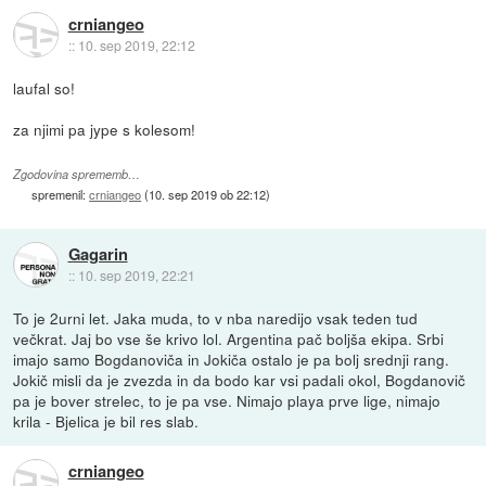
crniangeo
::
10. sep 2019, 22:12
laufal so!
za njimi pa jype s kolesom!
Zgodovina sprememb…
spremenil:
crniangeo
(
10. sep 2019 ob 22:12
)
Gagarin
::
10. sep 2019, 22:21
To je 2urni let. Jaka muda, to v nba naredijo vsak teden tud
večkrat. Jaj bo vse še krivo lol. Argentina pač boljša ekipa. Srbi
imajo samo Bogdanoviča in Jokiča ostalo je pa bolj srednji rang.
Jokič misli da je zvezda in da bodo kar vsi padali okol, Bogdanovič
pa je bover strelec, to je pa vse. Nimajo playa prve lige, nimajo
krila - Bjelica je bil res slab.
crniangeo