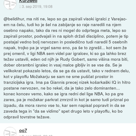
Kurzweil
::
3. sep 2019, 19:08
@belidihur, ma niti ne, lepo so ga zapirali visoki igralci z Varejao-
em na čelu, tudi ko je šel na zabijanje so raje naredili na njem
osebno napako, tako da res ni mogel do odprtega meta, lepo so
zapirali prostor, podvajali in na sploh držali disciplino, potem je tip
postajal vedno bolj nervozen in posledično tudi naredil 5 osebnih
napak, trojko pa je vrgel samo eno, pa še to zgrešil... kot sem že
prej omenil, v ligi NBA sem videl par igralcev, ki so ga lahko brez
težav ustavili, eden od njih je Rudy Gobert, samo višina mora biti,
dober obrambni igralec in vsaj malce gibljiv in se vse da. Se je
velikokrat pokazalo letos, da se ga da ustavit, tako v rednem delu,
kot v playoffu Možakarju se sam ne sme puščat prostor in
tranzicijska igra. Ima pa Giannis precej nizek košarkaški IQ in hitro
postane nervozen, ne bo rekel, da je tako zelo dominanten...
konec koncev vemo, kako se igra redni del lige NBA, ko pa gre
zares, pa je možakar parkrat zmrznil in kot je samo tudi priznal po
izpadu, da mora ravno vse to, kar sem napisal popravit in da se
zaveda tega in "da se vidimo" spet drugo leto v playoffu, ko bo
odpravil tovrstne težave.
oo7