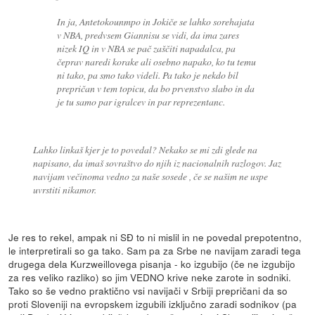
In ja, Antetokounmpo in Jokiče se lahko sorehajata
v NBA, predvsem Giannisu se vidi, da ima zares
nizek IQ in v NBA se pač zaščiti napadalca, pa
čeprav naredi korake ali osebno napako, ko tu temu
ni tako, pa smo tako videli. Pa tako je nekdo bil
prepričan v tem topicu, da bo prvenstvo slabo in da
je tu samo par igralcev in par reprezentanc.
Lahko linkaš kjer je to povedal? Nekako se mi zdi glede na
napisano, da imaš sovraštvo do njih iz nacionalnih razlogov. Jaz
navijam večinoma vedno za naše sosede , če se našim ne uspe
uvrstiti nikamor.
Je res to rekel, ampak ni SĐ to ni mislil in ne povedal prepotentno,
le interpretirali so ga tako. Sam pa za Srbe ne navijam zaradi tega
drugega dela Kurzweillovega pisanja - ko izgubijo (če ne izgubijo
za res veliko razliko) so jim VEDNO krive neke zarote in sodniki.
Tako so še vedno praktično vsi navijači v Srbiji prepričani da so
proti Sloveniji na evropskem izgubili izključno zaradi sodnikov (pa