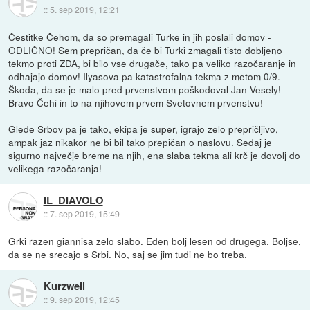
::
5. sep 2019, 12:21
Čestitke Čehom, da so premagali Turke in jih poslali domov -
ODLIČNO! Sem prepričan, da če bi Turki zmagali tisto dobljeno
tekmo proti ZDA, bi bilo vse drugače, tako pa veliko razočaranje in
odhajajo domov! Ilyasova pa katastrofalna tekma z metom 0/9.
Škoda, da se je malo pred prvenstvom poškodoval Jan Vesely!
Bravo Čehi in to na njihovem prvem Svetovnem prvenstvu!
Glede Srbov pa je tako, ekipa je super, igrajo zelo prepričljivo,
ampak jaz nikakor ne bi bil tako prepičan o naslovu. Sedaj je
sigurno največje breme na njih, ena slaba tekma ali krč je dovolj do
velikega razočaranja!
IL_DIAVOLO
::
7. sep 2019, 15:49
Grki razen giannisa zelo slabo. Eden bolj lesen od drugega. Boljse,
da se ne srecajo s Srbi. No, saj se jim tudi ne bo treba.
Kurzweil
::
9. sep 2019, 12:45