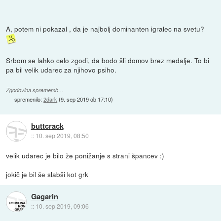
A, potem ni pokazal , da je najbolj dominanten igralec na svetu?
Srbom se lahko celo zgodi, da bodo šli domov brez medalje. To bi
pa bil velik udarec za njihovo psiho.
Zgodovina sprememb…
spremenilo:
2dark
(
9. sep 2019 ob 17:10
)
buttcrack
::
10. sep 2019, 08:50
velik udarec je bilo že ponižanje s strani špancev :)
jokič je bil še slabši kot grk
Gagarin
::
10. sep 2019, 09:06