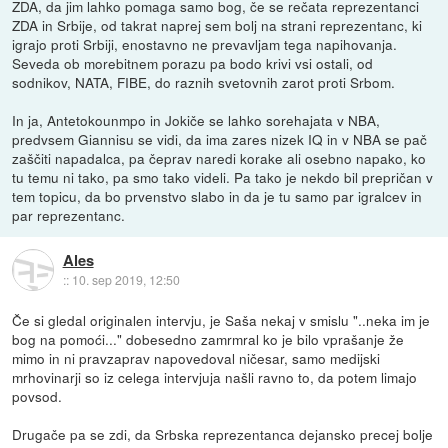
ZDA, da jim lahko pomaga samo bog, če se rečata reprezentanci
ZDA in Srbije, od takrat naprej sem bolj na strani reprezentanc, ki
igrajo proti Srbiji, enostavno ne prevavljam tega napihovanja.
Seveda ob morebitnem porazu pa bodo krivi vsi ostali, od
sodnikov, NATA, FIBE, do raznih svetovnih zarot proti Srbom.
In ja, Antetokounmpo in Jokiče se lahko sorehajata v NBA,
predvsem Giannisu se vidi, da ima zares nizek IQ in v NBA se pač
zaščiti napadalca, pa čeprav naredi korake ali osebno napako, ko
tu temu ni tako, pa smo tako videli. Pa tako je nekdo bil prepričan v
tem topicu, da bo prvenstvo slabo in da je tu samo par igralcev in
par reprezentanc.
Ales
::
10. sep 2019, 12:50
Če si gledal originalen intervju, je Saša nekaj v smislu "..neka im je
bog na pomoći..." dobesedno zamrmral ko je bilo vprašanje že
mimo in ni pravzaprav napovedoval ničesar, samo medijski
mrhovinarji so iz celega intervjuja našli ravno to, da potem limajo
povsod.
Drugače pa se zdi, da Srbska reprezentanca dejansko precej bolje