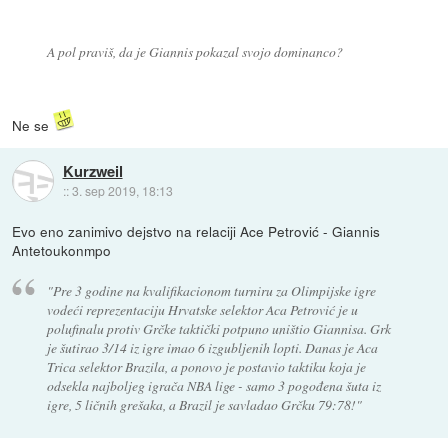
A pol praviš, da je Giannis pokazal svojo dominanco?
Ne se
Kurzweil
::
3. sep 2019, 18:13
Evo eno zanimivo dejstvo na relaciji Ace Petrović - Giannis
Antetoukonmpo
"Pre 3 godine na kvalifikacionom turniru za Olimpijske igre
vodeći reprezentaciju Hrvatske selektor Aca Petrović je u
polufinalu protiv Grčke taktički potpuno uništio Giannisa. Grk
je šutirao 3/14 iz igre imao 6 izgubljenih lopti. Danas je Aca
Trica selektor Brazila, a ponovo je postavio taktiku koja je
odsekla najboljeg igrača NBA lige - samo 3 pogođena šuta iz
igre, 5 ličnih grešaka, a Brazil je savladao Grčku 79:78!"