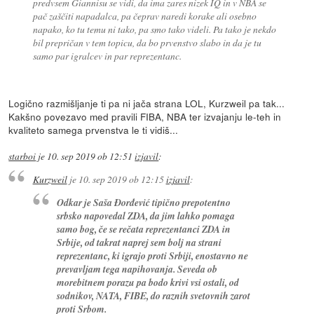
predvsem Giannisu se vidi, da ima zares nizek IQ in v NBA se
pač zaščiti napadalca, pa čeprav naredi korake ali osebno
napako, ko tu temu ni tako, pa smo tako videli. Pa tako je nekdo
bil prepričan v tem topicu, da bo prvenstvo slabo in da je tu
samo par igralcev in par reprezentanc.
Logično razmišljanje ti pa ni jača strana LOL, Kurzweil pa tak...
Kakšno povezavo med pravili FIBA, NBA ter izvajanju le-teh in
kvaliteto samega prvenstva le ti vidiš...
starboi
je
10. sep 2019 ob 12:51
izjavil
:
Kurzweil
je
10. sep 2019 ob 12:15
izjavil
:
Odkar je Saša Đorđević tipično prepotentno
srbsko napovedal ZDA, da jim lahko pomaga
samo bog, če se rečata reprezentanci ZDA in
Srbije, od takrat naprej sem bolj na strani
reprezentanc, ki igrajo proti Srbiji, enostavno ne
prevavljam tega napihovanja. Seveda ob
morebitnem porazu pa bodo krivi vsi ostali, od
sodnikov, NATA, FIBE, do raznih svetovnih zarot
proti Srbom.