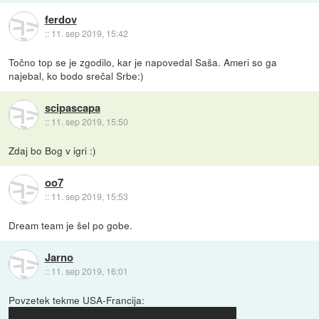
ferdov
::
11. sep 2019, 15:42
Točno top se je zgodilo, kar je napovedal Saša. Ameri so ga
najebal, ko bodo srečal Srbe:)
scipascapa
::
11. sep 2019, 15:50
Zdaj bo Bog v igri :)
oo7
::
11. sep 2019, 15:53
Dream team je šel po gobe.
Jarno
::
11. sep 2019, 16:01
Povzetek tekme USA-Francija: