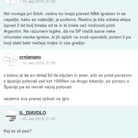
::
10. sep 2019, 21:23
Nič novega pri Srbih, vedno ko imajo preveč NBA igralcev in se
napalijo, kako so najboljši, je pušiona. Realno je bila srbska ekipa
izpred 2 let bolj timska od te in bi imela več možnosti proti
Argentini. Ne razumem logike, da na SP vlačiš same neke
vrhunske visoke igralce, ki jih sploh ne znaš uporabiti, potem ti pa
tvoji slabi beki mečejo trojke in vse grešijo.
crniangeo
::
10. sep 2019, 21:30
v bistvu je še en detajl bil tle ključen in sicer, srbi so pred porazom
s španijo potovali več kot 1000km na drugo lokacijo, po porazu s
Španijo pa so morali nazaj potovati.
verjetno zna precej vplivat na igro
IL_DIAVOLO
::
10. sep 2019, 21:43
Kaj so sli pes?