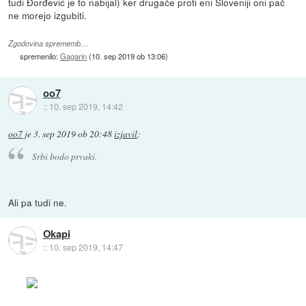
tudi Đorđević je to nabijal) ker drugače proti eni Sloveniji oni pač
ne morejo izgubiti.
Zgodovina sprememb…
spremenilo:
Gagarin
(
10. sep 2019 ob 13:06
)
oo7
::
10. sep 2019, 14:42
oo7
je
3. sep 2019 ob 20:48
izjavil
:
Srbi bodo prvaki.
Ali pa tudi ne.
Okapi
::
10. sep 2019, 14:47