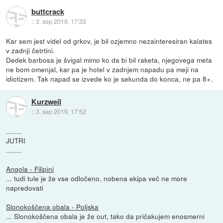
buttcrack
::
3. sep 2019, 17:33
Kar sem jest videl od grkov, je bil ozjemno nezainteresiran kalates
v zadnji četrtini.
Dedek barbosa je švigal mimo ko da bi bil raketa, njegovega meta
ne bom omenjal, kar pa je hotel v zadnjem napadu pa meji na
idiotizem. Tak napad se izvede ko je sekunda do konca, ne pa 8+.
Kurzweil
::
3. sep 2019, 17:52
........
JUTRI
........
Angola - Filipini
... tudi tule je že vse odločeno, nobena ekipa več ne more
napredovati
Slonokoščena obala - Poljska
... Slonokoščena obala je že out, tako da pričakujem enosmerni