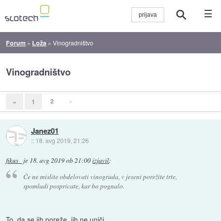
☰
Forum
»
Loža
»
Vinogradništvo
Vinogradništvo
2
»
«
1
Janez01
::
18. avg 2019, 21:26
fikus_
je
18. avg 2019 ob 21:00
izjavil
:
Če ne mislite obdelovati vinograda, v jeseni porežite trte,
spomladi pospricate, kar bo pognalo.
To, da se jih poreže, jih ne uniči.