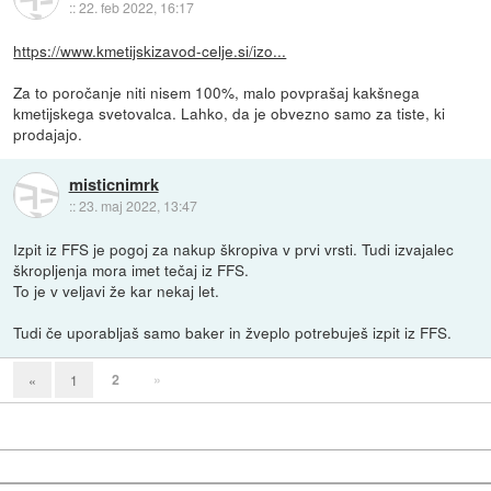
::
22. feb 2022, 16:17
https://www.kmetijskizavod-celje.si/izo...
Za to poročanje niti nisem 100%, malo povprašaj kakšnega
kmetijskega svetovalca. Lahko, da je obvezno samo za tiste, ki
prodajajo.
misticnimrk
::
23. maj 2022, 13:47
Izpit iz FFS je pogoj za nakup škropiva v prvi vrsti. Tudi izvajalec
škropljenja mora imet tečaj iz FFS.
To je v veljavi že kar nekaj let.
Tudi če uporabljaš samo baker in žveplo potrebuješ izpit iz FFS.
2
»
«
1