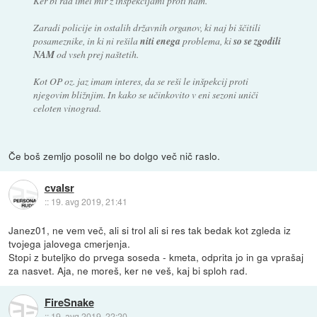
Ker bi rad imel mir z inšpekcijami proti nam.
Zaradi policije in ostalih državnih organov, ki naj bi ščitili
posameznike, in ki ni rešila
niti enega
problema, ki
so se zgodili
NAM
od vseh prej naštetih.
Kot OP oz. jaz imam interes, da se reši le inšpekcij proti
njegovim bližnjim. In kako se učinkovito v eni sezoni uniči
celoten vinograd.
Če boš zemljo posolil ne bo dolgo več nič raslo.
cvalsr
::
19. avg 2019, 21:41
Janez01, ne vem več, ali si trol ali si res tak bedak kot zgleda iz
tvojega jalovega cmerjenja.
Stopi z buteljko do prvega soseda - kmeta, odprita jo in ga vprašaj
za nasvet. Aja, ne moreš, ker ne veš, kaj bi sploh rad.
FireSnake
::
19. avg 2019, 22:20