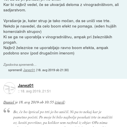
Kar bi najbrž vedel, če se ukvarjaš deloma z vinogradništvom, ali
sadjarstvom.
Vprašanje je, kater strup je tako močan, da se uniči vse trte.
Nekdo je navedel, da celo boom efekt ne pomaga. (eden hujših
komercialnih strupov)
Ki se ga ne uporablja v vinogradništvu, ampak pri železniških
progah.
Najbrž železnice ne uporabljajo ravno boom efekta, ampak
podobno snov (pod drugačnim imenom)
Zgodovina sprememb…
spremenil:
Janez01
(
18. avg 2019 ob 21:30
)
Janez01
::
18. avg 2019, 21:51
Daniel
je
18. avg 2019 ob 10:55
izjavil
:
Bo, če bo šprical po trti jo bo uničil. Ni pa to nekaj kar je
pametno početi. Po moje bi bilo najbolje posekati trte in mulčiti
oz. kositi površino, pa kolikor sem razbral iz objav OPa nima