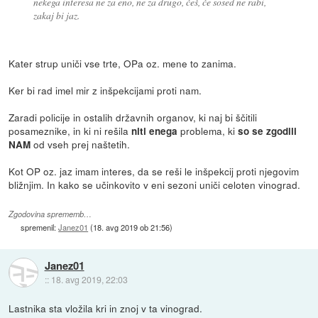
nekega interesa ne za eno, ne za drugo, češ, če sosed ne rabi,
zakaj bi jaz.
Kater strup uniči vse trte, OPa oz. mene to zanima.
Ker bi rad imel mir z inšpekcijami proti nam.
Zaradi policije in ostalih državnih organov, ki naj bi ščitili
posameznike, in ki ni rešila
problema, ki
niti enega
so se zgodili
od vseh prej naštetih.
NAM
Kot OP oz. jaz imam interes, da se reši le inšpekcij proti njegovim
bližnjim. In kako se učinkovito v eni sezoni uniči celoten vinograd.
Zgodovina sprememb…
spremenil:
Janez01
(
18. avg 2019 ob 21:56
)
Janez01
::
18. avg 2019, 22:03
Lastnika sta vložila kri in znoj v ta vinograd.