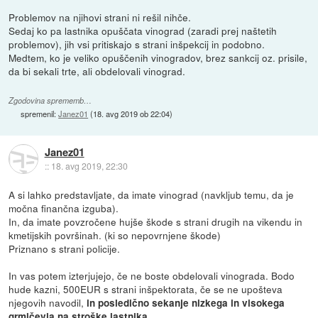
Problemov na njihovi strani ni rešil nihče.
Sedaj ko pa lastnika opuščata vinograd (zaradi prej naštetih
problemov), jih vsi pritiskajo s strani inšpekcij in podobno.
Medtem, ko je veliko opuščenih vinogradov, brez sankcij oz. prisile,
da bi sekali trte, ali obdelovali vinograd.
Zgodovina sprememb…
spremenil:
Janez01
(
18. avg 2019 ob 22:04
)
Janez01
::
18. avg 2019, 22:30
A si lahko predstavljate, da imate vinograd (navkljub temu, da je
močna finančna izguba).
In, da imate povzročene hujše škode s strani drugih na vikendu in
kmetijskih površinah. (ki so nepovrnjene škode)
Priznano s strani policije.
In vas potem izterjujejo, če ne boste obdelovali vinograda. Bodo
hude kazni, 500EUR s strani inšpektorata, če se ne upošteva
njegovih navodil,
in posledično sekanje nizkega in visokega
grmičevja na stroške lastnika.