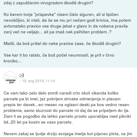
zdaj z zapuščenim vinogradom škodiš drugim?
Ko berem tvoje "prispevke" nisem čisto siguren, ali si tipičen
nevoščljivc, ki misli, da če se mu pri nečem godi krivica, ima potem
avtomatsko pravico vse druge jebat v glavo in da nobena pravila
zanj več ne veljajo... ali pa imaš nek psihičen problem..?
Misliš, da boš prišel do neke pravice zase, če škodiš drugim?
Vse kar ti bo ratalo, če boš počel neumnosti, je prit v črno
kroniko...
;-)
::
19. avg 2019, 11:14
Ce vam tako zelo delo smrdi naredi crto okoli vikenda koliko
parcele pa bi imel, jaz pokrijem stroske odmerjenja in placam
prepis ter davek...en mesec na oglasni deski pa bos vedno resen
problema, samo sluznost do parcele mi daj da se pripeljem do tja.
Dam ti se pogodbo da lahko parcelo prosto uporabljas med pikniki
itd.,20 let pa kosim se vaso parcelo.
Nevem zakaj se ljudje drzijo svojega imetja kot pijanec plota, ce jim