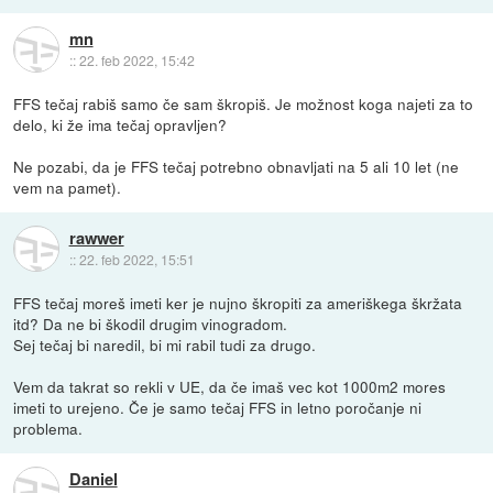
mn
::
22. feb 2022, 15:42
FFS tečaj rabiš samo če sam škropiš. Je možnost koga najeti za to
delo, ki že ima tečaj opravljen?
Ne pozabi, da je FFS tečaj potrebno obnavljati na 5 ali 10 let (ne
vem na pamet).
rawwer
::
22. feb 2022, 15:51
FFS tečaj moreš imeti ker je nujno škropiti za ameriškega škržata
itd? Da ne bi škodil drugim vinogradom.
Sej tečaj bi naredil, bi mi rabil tudi za drugo.
Vem da takrat so rekli v UE, da če imaš vec kot 1000m2 mores
imeti to urejeno. Če je samo tečaj FFS in letno poročanje ni
problema.
Daniel