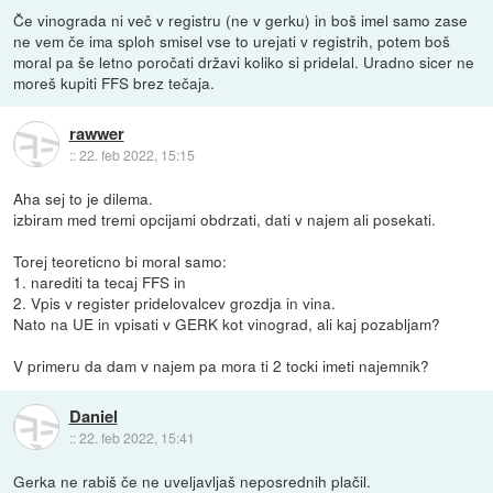
Če vinograda ni več v registru (ne v gerku) in boš imel samo zase
ne vem če ima sploh smisel vse to urejati v registrih, potem boš
moral pa še letno poročati državi koliko si pridelal. Uradno sicer ne
moreš kupiti FFS brez tečaja.
rawwer
::
22. feb 2022, 15:15
Aha sej to je dilema.
izbiram med tremi opcijami obdrzati, dati v najem ali posekati.
Torej teoreticno bi moral samo:
1. narediti ta tecaj FFS in
2. Vpis v register pridelovalcev grozdja in vina.
Nato na UE in vpisati v GERK kot vinograd, ali kaj pozabljam?
V primeru da dam v najem pa mora ti 2 tocki imeti najemnik?
Daniel
::
22. feb 2022, 15:41
Gerka ne rabiš če ne uveljavljaš neposrednih plačil.