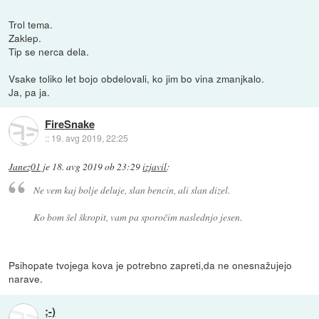
Trol tema.
Zaklep.
Tip se nerca dela.
Vsake toliko let bojo obdelovali, ko jim bo vina zmanjkalo.
Ja, pa ja.
FireSnake
::
19. avg 2019, 22:25
Janez01
je
18. avg 2019 ob 23:29
izjavil
:
Ne vem kaj bolje deluje, slan bencin, ali slan dizel.
Ko bom šel škropit, vam pa sporočim naslednjo jesen.
Psihopate tvojega kova je potrebno zapreti,da ne onesnažujejo
narave.
;-)