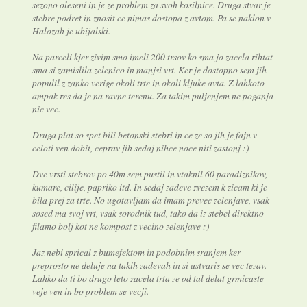
sezono oleseni in je ze problem za svoh kosilnice. Druga stvar je
stebre podret in znosit ce nimas dostopa z avtom. Pa se naklon v
Halozah je ubijalski.
Na parceli kjer zivim smo imeli 200 trsov ko sma jo zacela rihtat
sma si zamislila zelenico in manjsi vrt. Ker je dostopno sem jih
populil z zanko verige okoli trte in okoli kljuke avta. Z lahkoto
ampak res da je na ravne terenu. Za takim puljenjem ne poganja
nic vec.
Druga plat so spet bili betonski stebri in ce ze so jih je fajn v
celoti ven dobit, ceprav jih sedaj nihce noce niti zastonj :)
Dve vrsti stebrov po 40m sem pustil in vtaknil 60 paradiznikov,
kumare, cilije, papriko itd. In sedaj zadeve zvezem k zicam ki je
bila prej za trte. No ugotavljam da imam prevec zelenjave, vsak
sosed ma svoj vrt, vsak sorodnik tud, tako da iz stebel direktno
filamo bolj kot ne kompost z vecino zelenjave :)
Jaz nebi sprical z bumefektom in podobnim sranjem ker
preprosto ne deluje na takih zadevah in si ustvaris se vec tezav.
Lahko da ti bo drugo leto zacela trta ze od tal delat grmicaste
veje ven in bo problem se vecji.