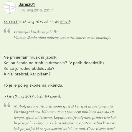
Janez01
::
18. avg 2019, 23:17
M-XXXX
je
18. avg 2019 ob 22:45
izjavil
:
Primerjaš hruške in jabolka...
Vlom in škoda nima nobene veze s trto katere se ne obdeluje.
Ne primerjam hrušk in jabolk.
Kaj pa škoda na trtah in drevesih? (v parih desetletjih)
Ko se je redno obdelovalo?
A nisi prebral, kar pišem?
To je le poleg škode na vikendu.
;-)
je
18. avg 2019 ob 23:04
izjavil
:
Najbolj noro je trto s strupom spricat ker spet in spet poganja.
En vinograd cca 500 trsov sma z znancem pulila en dan..na izi
tempo, sploh ni tezavno. Lopato zemlje odgrnes, primes trto kot
bi jo lomil v luknjo in s sikiro odsekas. Ce potem redno kosis se
kak poganjek ki se spet ustvari unici v sezoni. Cene ti spet skozi