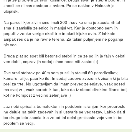
znosit ce nimas dostopa z avtom. Pa se naklon v Halozah je
ubijalski.
Na parceli kjer zivim smo imeli 200 trsov ko sma jo zacela rihtat
sma si zamislila zelenico in manjsi vrt. Ker je dostopno sem jih
populil z zanko verige okoli trte in okoli kljuke avta. Z lahkoto
ampak res da je na ravne terenu. Za takim puljenjem ne poganja
nic vec.
Druga plat so spet bili betonski stebri in ce ze so jih je fajn v celoti
ven dobit, ceprav jih sedaj nihce noce niti zastonj :)
Dve vrsti stebrov po 40m sem pustil in vtaknil 60 paradiznikov,
kumare, cilije, papriko itd. In sedaj zadeve zvezem k zicam ki je bila
prej za trte. No ugotavljam da imam prevec zelenjave, vsak sosed
ma svoj vrt, vsak sorodnik tud, tako da iz stebel direktno filamo bolj
kot ne kompost z vecino zelenjave :)
Jaz nebi sprical z bumefektom in podobnim sranjem ker preprosto
ne deluje na takih zadevah in si ustvaris se vec tezav. Lahko da ti
bo drugo leto zacela trta ze od tal delat grmicaste veje ven in bo
problem se vecji.