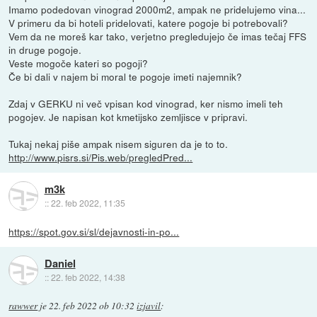
Imamo podedovan vinograd 2000m2, ampak ne pridelujemo vina...
V primeru da bi hoteli pridelovati, katere pogoje bi potrebovali?
Vem da ne moreš kar tako, verjetno pregledujejo če imas tečaj FFS
in druge pogoje.
Veste mogoče kateri so pogoji?
Če bi dali v najem bi moral te pogoje imeti najemnik?
Zdaj v GERKU ni več vpisan kod vinograd, ker nismo imeli teh
pogojev. Je napisan kot kmetijsko zemljisce v pripravi.
Tukaj nekaj piše ampak nisem siguren da je to to.
http://www.pisrs.si/Pis.web/pregledPred...
m3k
::
22. feb 2022, 11:35
https://spot.gov.si/sl/dejavnosti-in-po...
Daniel
::
22. feb 2022, 14:38
rawwer
je
22. feb 2022 ob 10:32
izjavil
: