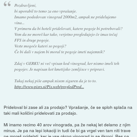
Pozdravljeni,
bi uporabil to temo za eno vprašanje.
Imamo podedovan vinograd 2000m2, ampak ne pridelujemo
vina...
V primeru da bi hoteli pridelovati, katere pogoje bi potrebovali?
Vem da ne moreš kar tako, verjetno pregledujejo če imas tečaj
FFS in druge pogoje.
Veste mogoče kateri so pogoji?
Če bi dali v najem bi moral te pogoje imeti najemnik?
Zdaj v GERKU ni več vpisan kod vinograd, ker nismo imeli teh
pogojev. Je napisan kot kmetijsko zemljisce v pripravi.
Tukaj nekaj piše ampak nisem siguren da je to to.
http://www.pisrs.si/Pis.web/pregledPred...
Prideloval bi zase ali za prodajo? Vprašanje, če se sploh splača na
taki mali količini pridelovati za prodajo.
Mi imamo recimo 40 arov vinograda, pa že nekaj let delamo z njim
minus. Je pa na lepi lokaciji in tudi če bi ga vrgel ven tam niti trave
ne moreš pridelati, ker je vse okrog vinograd in se škropi. Res pa