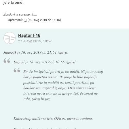
je v breme.
Zgodovina sprememb…
spremenil:
;-)
(
19. avg 2019 ob 11:16
)
Raptor F16
::
19. avg 2019, 18:57
Janez01
je
18. avg 2019 ob 21:51
izjavil
:
Daniel
je
18. avg 2019 ob 10:55
izjavil
:
Bo, če bo šprical po trti jo bo uničil. Ni pa to nekaj
kar je pametno početi. Po moje bi bilo najbolje
posekati trte in mulčiti oz. kositi površino, pa
kolikor sem razbral iz objav OPa nima nekega
interesa ne za eno, ne za drugo, češ, če sosed ne
rabi, zakaj bi jaz.
Kater strup uniči vse trte, OPa oz. mene to zanima.