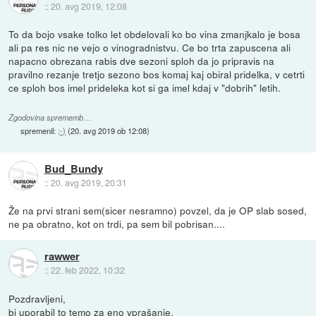
::
20. avg 2019, 12:08
To da bojo vsake tolko let obdelovali ko bo vina zmanjkalo je bosa
ali pa res nic ne vejo o vinogradnistvu. Ce bo trta zapuscena ali
napacno obrezana rabis dve sezoni sploh da jo pripravis na
pravilno rezanje tretjo sezono bos komaj kaj obiral pridelka, v cetrti
ce sploh bos imel prideleka kot si ga imel kdaj v "dobrih" letih.
Zgodovina sprememb…
spremenil:
;-)
(
20. avg 2019 ob 12:08
)
Bud_Bundy
::
20. avg 2019, 20:31
Že na prvi strani sem(sicer nesramno) povzel, da je OP slab sosed,
ne pa obratno, kot on trdi, pa sem bil pobrisan....
rawwer
::
22. feb 2022, 10:32
Pozdravljeni,
bi uporabil to temo za eno vprašanje.