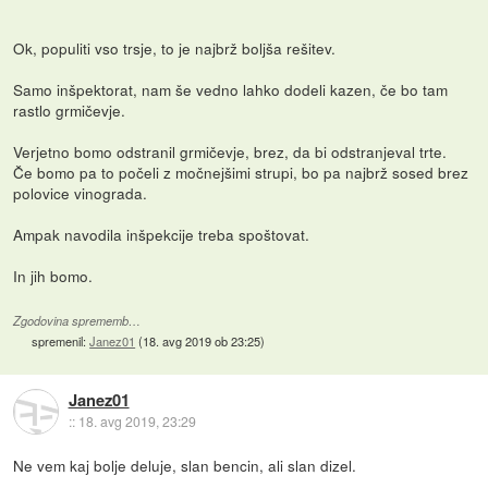
Ok, populiti vso trsje, to je najbrž boljša rešitev.
Samo inšpektorat, nam še vedno lahko dodeli kazen, če bo tam
rastlo grmičevje.
Verjetno bomo odstranil grmičevje, brez, da bi odstranjeval trte.
Če bomo pa to počeli z močnejšimi strupi, bo pa najbrž sosed brez
polovice vinograda.
Ampak navodila inšpekcije treba spoštovat.
In jih bomo.
Zgodovina sprememb…
spremenil:
Janez01
(
18. avg 2019 ob 23:25
)
Janez01
::
18. avg 2019, 23:29
Ne vem kaj bolje deluje, slan bencin, ali slan dizel.