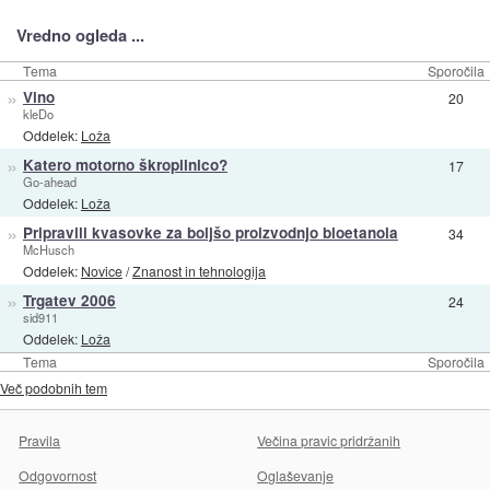
Vredno ogleda ...
Tema
Sporočila
»
Vino
20
kleDo
Oddelek:
Loža
»
Katero motorno škropilnico?
17
Go-ahead
Oddelek:
Loža
»
Pripravili kvasovke za boljšo proizvodnjo bioetanola
34
McHusch
Oddelek:
Novice
/
Znanost in tehnologija
»
Trgatev 2006
24
sid911
Oddelek:
Loža
Tema
Sporočila
Več podobnih tem
Pravila
Večina pravic pridržanih
Odgovornost
Oglaševanje