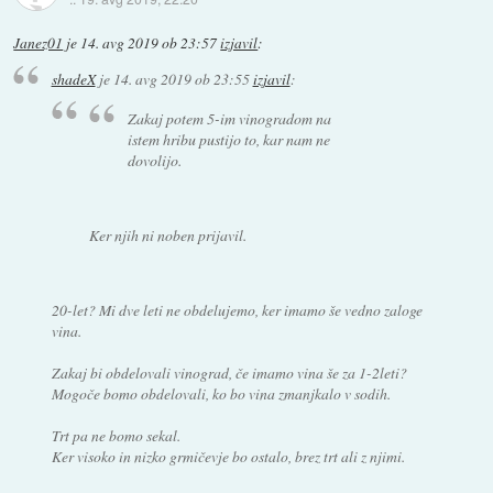
Janez01
je
14. avg 2019 ob 23:57
izjavil
:
shadeX
je
14. avg 2019 ob 23:55
izjavil
:
Zakaj potem 5-im vinogradom na
istem hribu pustijo to, kar nam ne
dovolijo.
Ker njih ni noben prijavil.
20-let? Mi dve leti ne obdelujemo, ker imamo še vedno zaloge
vina.
Zakaj bi obdelovali vinograd, če imamo vina še za 1-2leti?
Mogoče bomo obdelovali, ko bo vina zmanjkalo v sodih.
Trt pa ne bomo sekal.
Ker visoko in nizko grmičevje bo ostalo, brez trt ali z njimi.