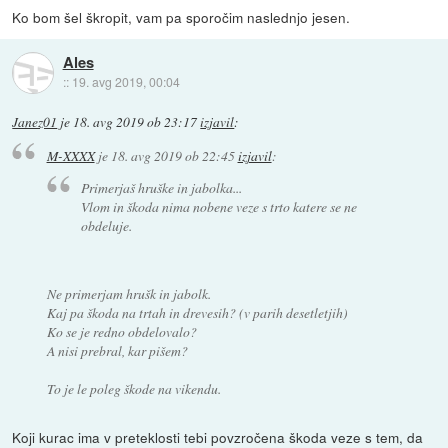
Ko bom šel škropit, vam pa sporočim naslednjo jesen.
Ales
::
19. avg 2019, 00:04
Janez01
je
18. avg 2019 ob 23:17
izjavil
:
M-XXXX
je
18. avg 2019 ob 22:45
izjavil
:
Primerjaš hruške in jabolka...
Vlom in škoda nima nobene veze s trto katere se ne
obdeluje.
Ne primerjam hrušk in jabolk.
Kaj pa škoda na trtah in drevesih? (v parih desetletjih)
Ko se je redno obdelovalo?
A nisi prebral, kar pišem?
To je le poleg škode na vikendu.
Koji kurac ima v preteklosti tebi povzročena škoda veze s tem, da