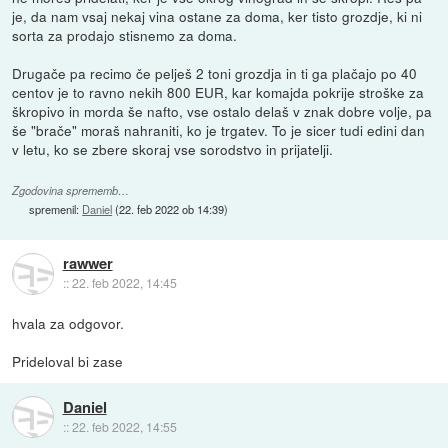
je, da nam vsaj nekaj vina ostane za doma, ker tisto grozdje, ki ni
sorta za prodajo stisnemo za doma.
Drugače pa recimo če pelješ 2 toni grozdja in ti ga plačajo po 40
centov je to ravno nekih 800 EUR, kar komajda pokrije stroške za
škropivo in morda še nafto, vse ostalo delaš v znak dobre volje, pa
še "brače" moraš nahraniti, ko je trgatev. To je sicer tudi edini dan
v letu, ko se zbere skoraj vse sorodstvo in prijatelji.
Zgodovina sprememb…
spremenil:
Daniel
(
22. feb 2022 ob 14:39
)
rawwer
::
22. feb 2022, 14:45
hvala za odgovor.
Prideloval bi zase
Daniel
::
22. feb 2022, 14:55