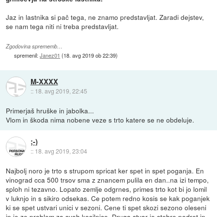
Jaz in lastnika si pač tega, ne znamo predstavljat. Zaradi dejstev,
se nam tega niti ni treba predstavljat.
Zgodovina sprememb…
spremenil:
Janez01
(
18. avg 2019 ob 22:39
)
M-XXXX
::
18. avg 2019, 22:45
Primerjaš hruške in jabolka...
Vlom in škoda nima nobene veze s trto katere se ne obdeluje.
;-)
::
18. avg 2019, 23:04
Najbolj noro je trto s strupom spricat ker spet in spet poganja. En
vinograd cca 500 trsov sma z znancem pulila en dan..na izi tempo,
sploh ni tezavno. Lopato zemlje odgrnes, primes trto kot bi jo lomil
v luknjo in s sikiro odsekas. Ce potem redno kosis se kak poganjek
ki se spet ustvari unici v sezoni. Cene ti spet skozi sezono oleseni
in je ze problem za svoh kosilnice. Druga stvar je stebre podret in