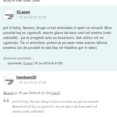
XLapse
::
18. jun 2019, 21:24
pol ni ležaj. Nevem, druge ni kot avtovleka in spet na renault. Bom
poročal kaj so ugotovili, stavim glavo da bom umrl od smeha (neki
zablodili) - pa te pregledi avta so brezvezni, itak očitno nič ne
ugotovijo. Če ni amortizer, potem je pa spet neka scena njihova
smešna (so že pozabli mi dat čep od hladilne gor in take)
Zgodovina sprememb…
spremenilo:
XLapse
(
18. jun 2019 ob 21:25
)
bambam20
::
18. jun 2019, 21:25
XLapse
je
18. jun 2019 ob 21:24
izjavil
:
pol ni ležaj. Nevem, druge ni kot avtovleka in spet na renault.
Bom poročal kaj so ugotovili, stavim glavo da bom umrl od
smeha (neki zablodili)