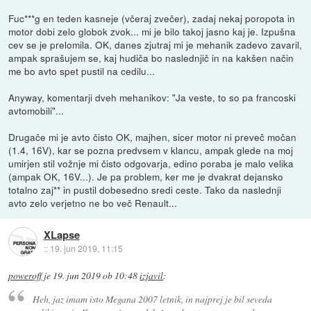
Fuc***g en teden kasneje (včeraj zvečer), zadaj nekaj poropota in
motor dobi zelo globok zvok... mi je bilo takoj jasno kaj je. Izpušna
cev se je prelomila. OK, danes zjutraj mi je mehanik zadevo zavaril,
ampak sprašujem se, kaj hudiča bo naslednjič in na kakšen način
me bo avto spet pustil na cedilu...
Anyway, komentarji dveh mehanikov: "Ja veste, to so pa francoski
avtomobili"...
Drugače mi je avto čisto OK, majhen, sicer motor ni preveč močan
(1.4, 16V), kar se pozna predvsem v klancu, ampak glede na moj
umirjen stil vožnje mi čisto odgovarja, edino poraba je malo velika
(ampak OK, 16V...). Je pa problem, ker me je dvakrat dejansko
totalno zaj** in pustil dobesedno sredi ceste. Tako da naslednji
avto zelo verjetno ne bo več Renault...
XLapse
::
19. jun 2019, 11:15
poweroff
je
19. jun 2019 ob 10:48
izjavil
:
Heh, jaz imam isto Megana 2007 letnik, in najprej je bil seveda