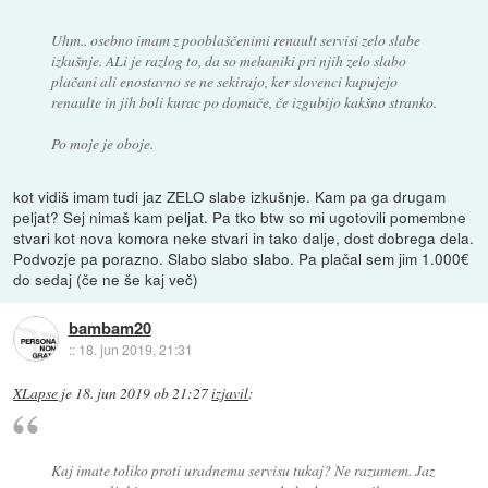
Uhm.. osebno imam z pooblaščenimi renault servisi zelo slabe
izkušnje. ALi je razlog to, da so mehaniki pri njih zelo slabo
plačani ali enostavno se ne sekirajo, ker slovenci kupujejo
renaulte in jih boli kurac po domače, če izgubijo kakšno stranko.
Po moje je oboje.
kot vidiš imam tudi jaz ZELO slabe izkušnje. Kam pa ga drugam
peljat? Sej nimaš kam peljat. Pa tko btw so mi ugotovili pomembne
stvari kot nova komora neke stvari in tako dalje, dost dobrega dela.
Podvozje pa porazno. Slabo slabo slabo. Pa plačal sem jim 1.000€
do sedaj (če ne še kaj več)
bambam20
::
18. jun 2019, 21:31
XLapse
je
18. jun 2019 ob 21:27
izjavil
:
Kaj imate toliko proti uradnemu servisu tukaj? Ne razumem. Jaz