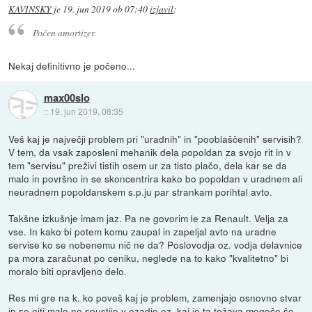
KAVINSKY
je
19. jun 2019 ob 07:40
izjavil
:
Počen amortizer.
Nekaj definitivno je počeno...
max00slo
::
19. jun 2019, 08:35
Veš kaj je največji problem pri "uradnih" in "pooblaščenih" servisih?
V tem, da vsak zaposleni mehanik dela popoldan za svojo rit in v
tem "servisu" preživi tistih osem ur za tisto plačo, dela kar se da
malo in površno in se skoncentrira kako bo popoldan v uradnem ali
neuradnem popoldanskem s.p.ju par strankam porihtal avto.
Takšne izkušnje imam jaz. Pa ne govorim le za Renault. Velja za
vse. In kako bi potem komu zaupal in zapeljal avto na uradne
servise ko se nobenemu nič ne da? Poslovodja oz. vodja delavnice
pa mora zaračunat po ceniku, neglede na to kako "kvalitetno" bi
moralo biti opravljeno delo.
Res mi gre na k. ko poveš kaj je problem, zamenjajo osnovno stvar
in se niti malo ne spustijo v ozadje oz. kaj je ta težava mogoče še