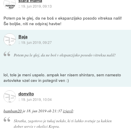
stara mama
::
19. jun 2019, 09:13
Potem pa le glej, da ne boš v ekspanzijsko posodo vitreksa nalil!
Še boljše, niti ne odpiraj havbe!
Baja
::
19. jun 2019, 09:27
Potem pa le glej, da ne boš v ekspanzijsko posodo vitreksa nalil!
lol, tole je meni uspelo. ampak ker nisem shintaro, sem namesto
avtovleke vzel cev in potegnil ven :)
donvito
::
19. jun 2019, 10:04
bambam20
je
18. jun 2019 ob 21:37
izjavil
:
Skratka, zagotovo je tukaj nekdo, ki ti lahko svetuje za kakšen
dober servis v okolici Kopra.