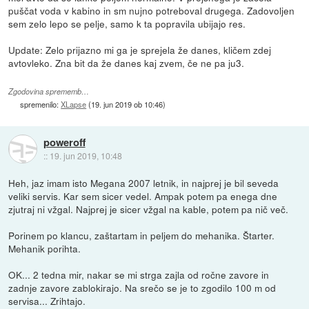
puščat voda v kabino in sm nujno potreboval drugega. Zadovoljen
sem zelo lepo se pelje, samo k ta popravila ubijajo res.
Update: Zelo prijazno mi ga je sprejela že danes, kličem zdej
avtovleko. Zna bit da že danes kaj zvem, če ne pa ju3.
Zgodovina sprememb…
spremenilo:
XLapse
(
19. jun 2019 ob 10:46
)
poweroff
::
19. jun 2019, 10:48
Heh, jaz imam isto Megana 2007 letnik, in najprej je bil seveda
veliki servis. Kar sem sicer vedel. Ampak potem pa enega dne
zjutraj ni vžgal. Najprej je sicer vžgal na kable, potem pa nič več.
Porinem po klancu, zaštartam in peljem do mehanika. Štarter.
Mehanik porihta.
OK... 2 tedna mir, nakar se mi strga zajla od ročne zavore in
zadnje zavore zablokirajo. Na srečo se je to zgodilo 100 m od
servisa... Zrihtajo.