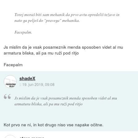
Torej moraš biti sam mehanik da prvo avtu opredeliš težavo in
nato ga pelješ do "pravega" mehanika.
Facepalm.
Js mislim da je vsak posameznik menda sposoben videt al mu
armatura bliska, ali pa mu ruži pod ritjo
Facepalm
shadeX
::
19. jun 2019, 09:08
Js mislim da je vsak posameznik menda sposoben videt al mu
armatura bliska, ali pa mu ruži pod ritjo
Kot prvo ne ni, in kot drugo niso vse napake očitne.