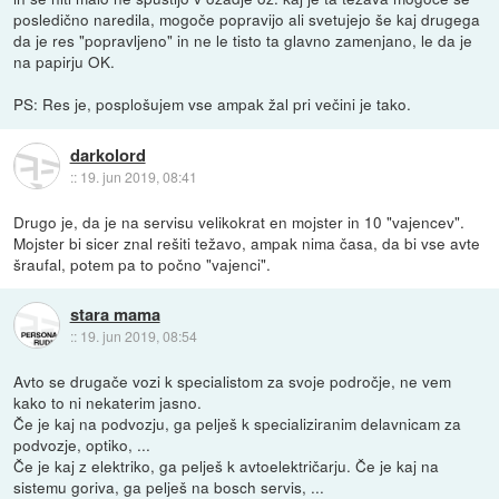
posledično naredila, mogoče popravijo ali svetujejo še kaj drugega
da je res "popravljeno" in ne le tisto ta glavno zamenjano, le da je
na papirju OK.
PS: Res je, posplošujem vse ampak žal pri večini je tako.
darkolord
::
19. jun 2019, 08:41
Drugo je, da je na servisu velikokrat en mojster in 10 "vajencev".
Mojster bi sicer znal rešiti težavo, ampak nima časa, da bi vse avte
šraufal, potem pa to počno "vajenci".
stara mama
::
19. jun 2019, 08:54
Avto se drugače vozi k specialistom za svoje področje, ne vem
kako to ni nekaterim jasno.
Če je kaj na podvozju, ga pelješ k specializiranim delavnicam za
podvozje, optiko, ...
Če je kaj z elektriko, ga pelješ k avtoelektričarju. Če je kaj na
sistemu goriva, ga pelješ na bosch servis, ...