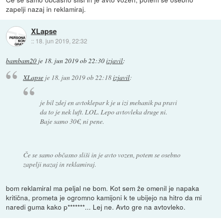
zapelji nazaj in reklamiraj.
XLapse
::
18. jun 2019, 22:32
bambam20
je
18. jun 2019 ob 22:30
izjavil
:
XLapse
je
18. jun 2019 ob 22:18
izjavil
:
je bil zdej en avtoklepar k je u izi mehanik pa pravi
da to je nek luft. LOL. Lepo avtovleka druge ni.
Baje samo 30€, ni pene.
Če se samo občasno sliši in je avto vozen, potem se osebno
zapelji nazaj in reklamiraj.
bom reklamiral ma peljal ne bom. Kot sem že omenil je napaka
kritična, prometa je ogromno kamijoni k te ubijejo na hitro da mi
naredi guma kako p*******... Lej ne. Avto gre na avtovleko.