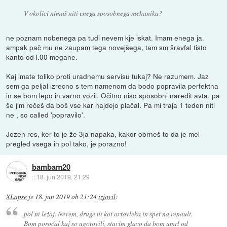
V okolici nimaš niti enega sposobnega mehanika?
ne poznam nobenega pa tudi nevem kje iskat. Imam enega ja.
ampak pač mu ne zaupam tega novejšega, tam sm šravfal tisto
kanto od l.00 megane.
Kaj imate toliko proti uradnemu servisu tukaj? Ne razumem. Jaz
sem ga peljal izrecno s tem namenom da bodo popravila perfektna
in se bom lepo in varno vozil. Očitno niso sposobni naredit avta, pa
še jim rečeš da boš vse kar najdejo plačal. Pa mi traja 1 teden niti
ne , so called 'popravilo'.
Jezen res, ker to je že 3ja napaka, kakor obrneš to da je mel
pregled vsega in pol tako, je porazno!
bambam20
::
18. jun 2019, 21:29
XLapse
je
18. jun 2019 ob 21:24
izjavil
:
pol ni ležaj. Nevem, druge ni kot avtovleka in spet na renault.
Bom poročal kaj so ugotovili, stavim glavo da bom umrl od