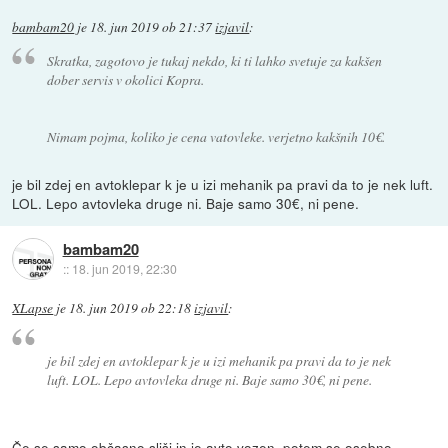
bambam20
je
18. jun 2019 ob 21:37
izjavil
:
Skratka, zagotovo je tukaj nekdo, ki ti lahko svetuje za kakšen
dober servis v okolici Kopra.
Nimam pojma, koliko je cena vatovleke. verjetno kakšnih 10€.
je bil zdej en avtoklepar k je u izi mehanik pa pravi da to je nek luft.
LOL. Lepo avtovleka druge ni. Baje samo 30€, ni pene.
bambam20
::
18. jun 2019, 22:30
XLapse
je
18. jun 2019 ob 22:18
izjavil
:
je bil zdej en avtoklepar k je u izi mehanik pa pravi da to je nek
luft. LOL. Lepo avtovleka druge ni. Baje samo 30€, ni pene.
Če se samo občasno sliši in je avto vozen, potem se osebno