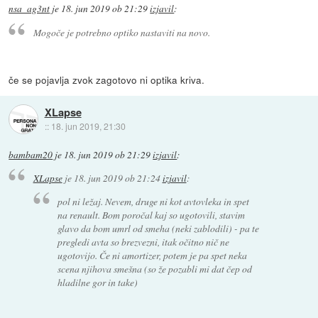
nsa_ag3nt
je
18. jun 2019 ob 21:29
izjavil
:
Mogoče je potrebno optiko nastaviti na novo.
če se pojavlja zvok zagotovo ni optika kriva.
XLapse
::
18. jun 2019, 21:30
bambam20
je
18. jun 2019 ob 21:29
izjavil
:
XLapse
je
18. jun 2019 ob 21:24
izjavil
:
pol ni ležaj. Nevem, druge ni kot avtovleka in spet
na renault. Bom poročal kaj so ugotovili, stavim
glavo da bom umrl od smeha (neki zablodili) - pa te
pregledi avta so brezvezni, itak očitno nič ne
ugotovijo. Če ni amortizer, potem je pa spet neka
scena njihova smešna (so že pozabli mi dat čep od
hladilne gor in take)