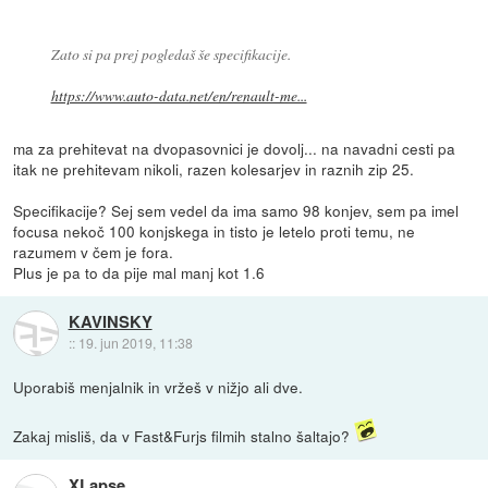
Zato si pa prej pogledaš še specifikacije.
https://www.auto-data.net/en/renault-me...
ma za prehitevat na dvopasovnici je dovolj... na navadni cesti pa
itak ne prehitevam nikoli, razen kolesarjev in raznih zip 25.
Specifikacije? Sej sem vedel da ima samo 98 konjev, sem pa imel
focusa nekoč 100 konjskega in tisto je letelo proti temu, ne
razumem v čem je fora.
Plus je pa to da pije mal manj kot 1.6
KAVINSKY
::
19. jun 2019, 11:38
Uporabiš menjalnik in vržeš v nižjo ali dve.
Zakaj misliš, da v Fast&Furjs filmih stalno šaltajo?
XLapse