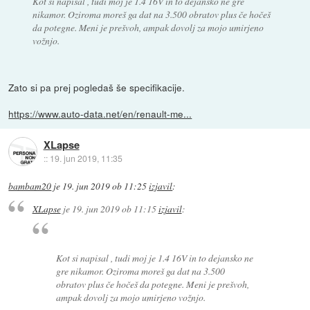
Kot si napisal , tudi moj je 1.4 16V in to dejansko ne gre
nikamor. Oziroma moreš ga dat na 3.500 obratov plus če hočeš
da potegne. Meni je prešvoh, ampak dovolj za mojo umirjeno
vožnjo.
Zato si pa prej pogledaš še specifikacije.
https://www.auto-data.net/en/renault-me...
XLapse
::
19. jun 2019, 11:35
bambam20
je
19. jun 2019 ob 11:25
izjavil
:
XLapse
je
19. jun 2019 ob 11:15
izjavil
:
Kot si napisal , tudi moj je 1.4 16V in to dejansko ne
gre nikamor. Oziroma moreš ga dat na 3.500
obratov plus če hočeš da potegne. Meni je prešvoh,
ampak dovolj za mojo umirjeno vožnjo.