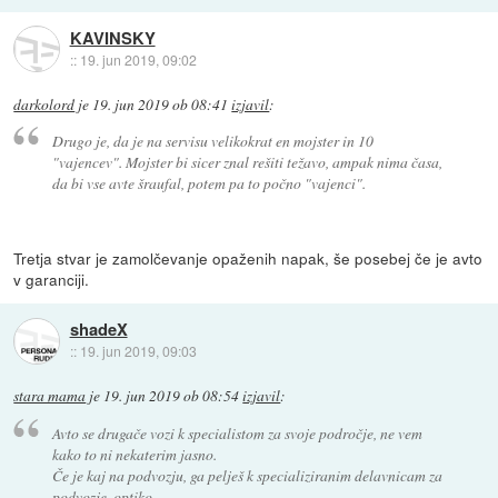
KAVINSKY
::
19. jun 2019, 09:02
darkolord
je
19. jun 2019 ob 08:41
izjavil
:
Drugo je, da je na servisu velikokrat en mojster in 10
"vajencev". Mojster bi sicer znal rešiti težavo, ampak nima časa,
da bi vse avte šraufal, potem pa to počno "vajenci".
Tretja stvar je zamolčevanje opaženih napak, še posebej če je avto
v garanciji.
shadeX
::
19. jun 2019, 09:03
stara mama
je
19. jun 2019 ob 08:54
izjavil
:
Avto se drugače vozi k specialistom za svoje področje, ne vem
kako to ni nekaterim jasno.
Če je kaj na podvozju, ga pelješ k specializiranim delavnicam za
podvozje, optiko, ...