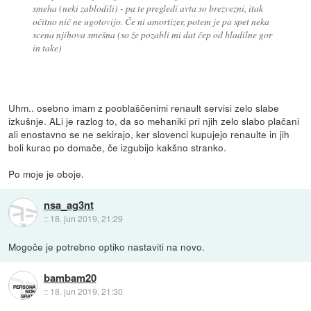
smeha (neki zablodili) - pa te pregledi avta so brezvezni, itak
očitno nič ne ugotovijo. Če ni amortizer, potem je pa spet neka
scena njihova smešna (so že pozabli mi dat čep od hladilne gor
in take)
Uhm.. osebno imam z pooblaščenimi renault servisi zelo slabe
izkušnje. ALi je razlog to, da so mehaniki pri njih zelo slabo plačani
ali enostavno se ne sekirajo, ker slovenci kupujejo renaulte in jih
boli kurac po domače, če izgubijo kakšno stranko.
Po moje je oboje.
nsa_ag3nt
::
18. jun 2019, 21:29
Mogoče je potrebno optiko nastaviti na novo.
bambam20
::
18. jun 2019, 21:30