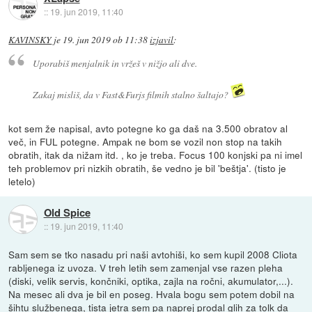
::
19. jun 2019, 11:40
KAVINSKY
je
19. jun 2019 ob 11:38
izjavil
:
Uporabiš menjalnik in vržeš v nižjo ali dve.
Zakaj misliš, da v Fast&Furjs filmih stalno šaltajo?
kot sem že napisal, avto potegne ko ga daš na 3.500 obratov al
več, in FUL potegne. Ampak ne bom se vozil non stop na takih
obratih, itak da nižam itd. , ko je treba. Focus 100 konjski pa ni imel
teh problemov pri nizkih obratih, še vedno je bil 'beštja'. (tisto je
letelo)
Old Spice
::
19. jun 2019, 11:40
Sam sem se tko nasadu pri naši avtohiši, ko sem kupil 2008 Cliota
rabljenega iz uvoza. V treh letih sem zamenjal vse razen pleha
(diski, velik servis, končniki, optika, zajla na ročni, akumulator,...).
Na mesec ali dva je bil en poseg. Hvala bogu sem potem dobil na
šihtu službenega, tista jetra sem pa naprej prodal glih za tolk da