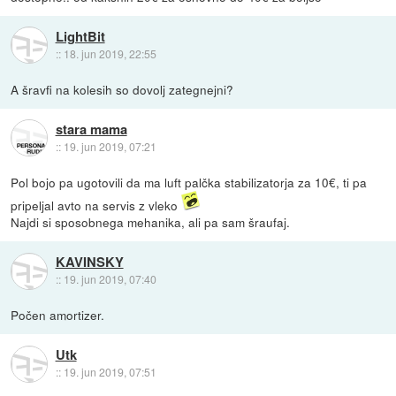
LightBit
::
18. jun 2019, 22:55
A šravfi na kolesih so dovolj zategnejni?
stara mama
::
19. jun 2019, 07:21
Pol bojo pa ugotovili da ma luft palčka stabilizatorja za 10€, ti pa
pripeljal avto na servis z vleko
Najdi si sposobnega mehanika, ali pa sam šraufaj.
KAVINSKY
::
19. jun 2019, 07:40
Počen amortizer.
Utk
::
19. jun 2019, 07:51