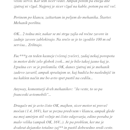
veliki servis. Kar sem sicer vedel. Ampak potem pa enega dne
zjutraj ni vžgal. Najprej je sicer vžgal na kable, potem pa nič več.
Porinem po klancu, zaštartam in peljem do mehanika. Štarter.
Mehanik porihta.
OK... 2 tedna mir, nakar se mi strga zajla od ročne zavore in
zadnje zavore zablokirajo. Na srečo se je to zgodilo 100 m od
servisa... Zrihtajo.
Fuc***g en teden kasneje (včeraj zvečer), zadaj nekaj poropota
in motor dobi zelo globok zvok... mi je bilo takoj jasno kaj je.
Izpušna cev se je prelomila. OK, danes zjutraj mi je mehanik
zadevo zavaril, ampak sprašujem se, kaj hudiča bo naslednjič in
na kakšen način me bo avto spet pustil na cedilu...
Anyway, komentarji dveh mehanikov: "Ja veste, to so pa
francoski avtomobili"...
Drugače mi je avto čisto OK, majhen, sicer motor ni preveč
močan (1.4, 16V), kar se pozna predvsem v klancu, ampak glede
na moj umirjen stil vožnje mi čisto odgovarja, edino poraba je
malo velika (ampak OK, 16V...). Je pa problem, ker me je
dvakrat dejansko totalno zaj** in pustil dobesedno sredi ceste.