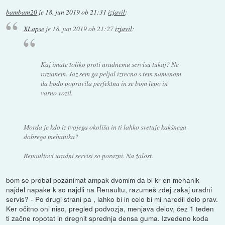
bambam20
je
18. jun 2019 ob 21:31
izjavil
:
XLapse
je
18. jun 2019 ob 21:27
izjavil
:
Kaj imate toliko proti uradnemu servisu tukaj? Ne
razumem. Jaz sem ga peljal izrecno s tem namenom
da bodo popravila perfektna in se bom lepo in
varno vozil.
Morda je kdo iz tvojega okoliša in ti lahko svetuje kakšnega
dobrega mehanika?
Renaultovi uradni servisi so porazni. Na žalost.
bom se probal pozanimat ampak dvomim da bi kr en mehanik
najdel napake k so najdli na Renaultu, razumeš zdej zakaj uradni
servis? - Po drugi strani pa , lahko bi in celo bi mi naredil delo prav.
Ker očitno oni niso, pregled podvozja, menjava delov, čez 1 teden
ti začne ropotat in dregnit sprednja densa guma. Izvedeno koda