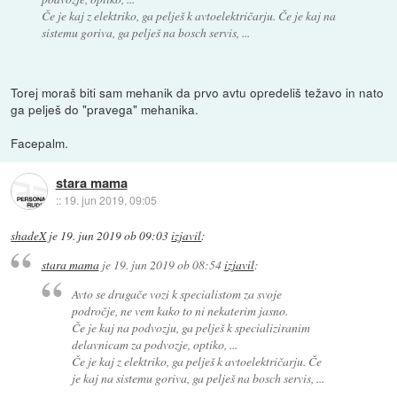
Če je kaj z elektriko, ga pelješ k avtoelektričarju. Če je kaj na
sistemu goriva, ga pelješ na bosch servis, ...
Torej moraš biti sam mehanik da prvo avtu opredeliš težavo in nato
ga pelješ do "pravega" mehanika.
Facepalm.
stara mama
::
19. jun 2019, 09:05
shadeX
je
19. jun 2019 ob 09:03
izjavil
:
stara mama
je
19. jun 2019 ob 08:54
izjavil
:
Avto se drugače vozi k specialistom za svoje
področje, ne vem kako to ni nekaterim jasno.
Če je kaj na podvozju, ga pelješ k specializiranim
delavnicam za podvozje, optiko, ...
Če je kaj z elektriko, ga pelješ k avtoelektričarju. Če
je kaj na sistemu goriva, ga pelješ na bosch servis, ...