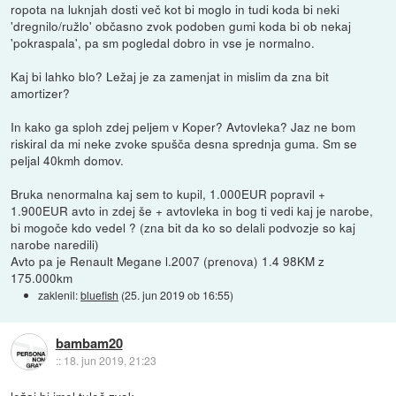
ropota na luknjah dosti več kot bi moglo in tudi koda bi neki
'dregnilo/ružlo' občasno zvok podoben gumi koda bi ob nekaj
'pokraspala', pa sm pogledal dobro in vse je normalno.
Kaj bi lahko blo? Ležaj je za zamenjat in mislim da zna bit
amortizer?
In kako ga sploh zdej peljem v Koper? Avtovleka? Jaz ne bom
riskiral da mi neke zvoke spušča desna sprednja guma. Sm se
peljal 40kmh domov.
Bruka nenormalna kaj sem to kupil, 1.000EUR popravil +
1.900EUR avto in zdej še + avtovleka in bog ti vedi kaj je narobe,
bi mogoče kdo vedel ? (zna bit da ko so delali podvozje so kaj
narobe naredili)
Avto pa je Renault Megane l.2007 (prenova) 1.4 98KM z
175.000km
zaklenil:
bluefish
(
25. jun 2019 ob 16:55
)
bambam20
::
18. jun 2019, 21:23
ležaj bi imel tuleč zvok.