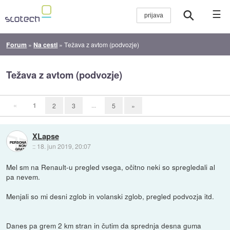
☰
Forum
»
Na cesti
»
Težava z avtom (podvozje)
Težava z avtom (podvozje)
«
1
...
2
3
5
»
XLapse
::
18. jun 2019, 20:07
Mel sm na Renault-u pregled vsega, očitno neki so spregledali al
pa nevem.
Menjali so mi desni zglob in volanski zglob, pregled podvozja itd.
Danes pa grem 2 km stran in čutim da sprednja desna guma