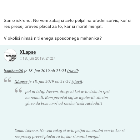
Samo iskreno. Ne vem zakaj si avto peljal na uradni servis, ker si
res precej preveč plačal za to, kar si moral menjat.
V okolici nimaš niti enega sposobnega mehanika?
XLapse
::
18. jun 2019, 21:27
bambam20
je
18. jun 2019 ob 21:25
izjavil
:
XLapse
je
18. jun 2019 ob 21:24
izjavil
:
pol ni ležaj. Nevem, druge ni kot avtovleka in spet
na renault. Bom poročal kaj so ugotovili, stavim
glavo da bom umrl od smeha (neki zablodili)
Samo iskreno. Ne vem zakaj si avto peljal na uradni servis, ker si
res precej preveč plačal za to, kar si moral menjat.