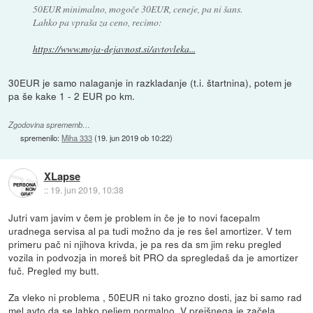
50EUR minimalno, mogoče 30EUR, ceneje, pa ni šans.
Lahko pa vpraša za ceno, recimo:
https://www.moja-dejavnost.si/avtovleka...
30EUR je samo nalaganje in razkladanje (t.i. štartnina), potem je
pa še kake 1 - 2 EUR po km.
Zgodovina sprememb…
spremenilo:
Miha 333
(
19. jun 2019 ob 10:22
)
XLapse
::
19. jun 2019, 10:38
Jutri vam javim v čem je problem in če je to novi facepalm
uradnega servisa al pa tudi možno da je res šel amortizer. V tem
primeru pač ni njihova krivda, je pa res da sm jim reku pregled
vozila in podvozja in moreš bit PRO da spregledaš da je amortizer
fuč. Pregled my butt.
Za vleko ni problema , 50EUR ni tako grozno dosti, jaz bi samo rad
mel avto da se lahko peljem normalno. V prejšnega je začela