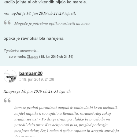
kadijo jointe al ob vikendih pijejo ko marele.
nsa_ag3nt
je
18. jun 2019 ob 21:29
izjavil
:
Mogoče je potrebno optiko nastaviti na novo.
optika je ravnokar bla narejena
Zgodovina sprememb…
spremenilo:
XLapse
(
18. jun 2019 ob 21:34
)
bambam20
::
18. jun 2019, 21:36
XLapse
je
18. jun 2019 ob 21:31
izjavil
:
bom se probal pozanimat ampak dvomim da bi kr en mehanik
najdel napake k so najdli na Renaultu, razumeš zdej zakaj
uradni servis? - Po drugi strani pa , lahko bi in celo bi mi
naredil delo prav. Ker očitno oni niso, pregled podvozja,
menjava delov, čez 1 teden ti začne ropotat in dregnit sprednja
densa guma.