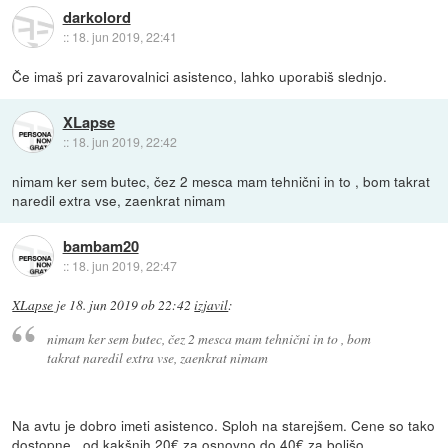
darkolord
::
18. jun 2019, 22:41
Če imaš pri zavarovalnici asistenco, lahko uporabiš slednjo.
XLapse
::
18. jun 2019, 22:42
nimam ker sem butec, čez 2 mesca mam tehnični in to , bom takrat
naredil extra vse, zaenkrat nimam
bambam20
::
18. jun 2019, 22:47
XLapse
je
18. jun 2019 ob 22:42
izjavil
:
nimam ker sem butec, čez 2 mesca mam tehnični in to , bom
takrat naredil extra vse, zaenkrat nimam
Na avtu je dobro imeti asistenco. Sploh na starejšem. Cene so tako
dostopne.. od kakšnih 20€ za osnovno do 40€ za boljšo