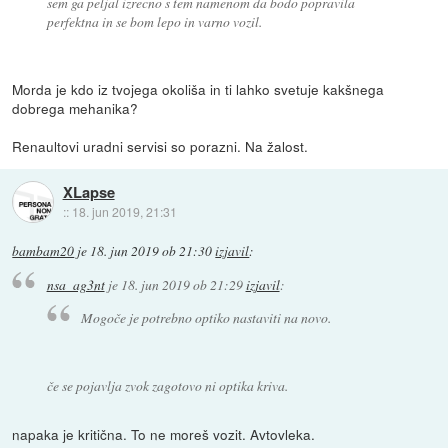
sem ga peljal izrecno s tem namenom da bodo popravila
perfektna in se bom lepo in varno vozil.
Morda je kdo iz tvojega okoliša in ti lahko svetuje kakšnega
dobrega mehanika?
Renaultovi uradni servisi so porazni. Na žalost.
XLapse
::
18. jun 2019, 21:31
bambam20
je
18. jun 2019 ob 21:30
izjavil
:
nsa_ag3nt
je
18. jun 2019 ob 21:29
izjavil
:
Mogoče je potrebno optiko nastaviti na novo.
če se pojavlja zvok zagotovo ni optika kriva.
napaka je kritična. To ne moreš vozit. Avtovleka.