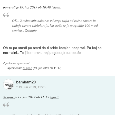
poweroff
je
19. jun 2019 ob 10:48
izjavil
:
OK... 2 tedna mir, nakar se mi strga zajla od ročne zavore in
zadnje zavore zablokirajo. Na srečo se je to zgodilo 100 m od
servisa... Zrihtajo.
Oh to pa smrdi po smrti da ti pride kamjon nasproti. Pa kaj so
normalni.. To ji bom reku naj pogledajo danes še.
Zgodovina sprememb…
spremenilo:
XLapse
(
19. jun 2019 ob 11:17
)
bambam20
::
19. jun 2019, 11:25
XLapse
je
19. jun 2019 ob 11:15
izjavil
: