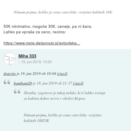
Nimam pojma, koliko je cena vatovleke. verjetno kakšnih 10€.
50€ minimalno, mogoče 30€, ceneje, pa ni šans.
Lahko pa vpraša za ceno, recimo:
https://www.moja-dejavnost.si/avtovleka...
Miha 333
::
19. jun 2019, 10:20
donvito
je
19. jun 2019 ob 10:04
izjavil
:
bambam20
je
18. jun 2019 ob 21:37
izjavil
:
Skratka, zagotovo je tukaj nekdo, ki ti lahko svetuje
za kakšen dober servis v okolici Kopra.
Nimam pojma, koliko je cena vatovleke. verjetno
kakšnih 10EUR.