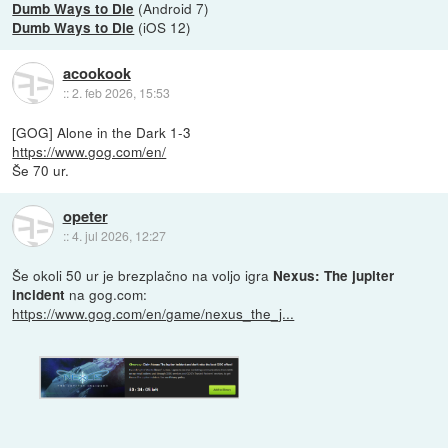
(Android 7)
Dumb Ways to Die
(iOS 12)
Dumb Ways to Die
acookook
::
2. feb 2026, 15:53
[GOG] Alone in the Dark 1-3
https://www.gog.com/en/
Še 70 ur.
opeter
::
4. jul 2026, 12:27
Še okoli 50 ur je brezplačno na voljo igra
Nexus: The jupiter
na gog.com:
incident
https://www.gog.com/en/game/nexus_the_j...