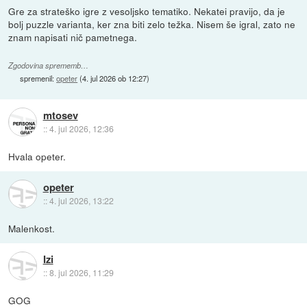
Gre za strateško igre z vesoljsko tematiko. Nekatei pravijo, da je
bolj puzzle varianta, ker zna biti zelo težka. Nisem še igral, zato ne
znam napisati nič pametnega.
Zgodovina sprememb…
spremenil:
opeter
(
4. jul 2026 ob 12:27
)
mtosev
::
4. jul 2026, 12:36
Hvala opeter.
opeter
::
4. jul 2026, 13:22
Malenkost.
Izi
::
8. jul 2026, 11:29
GOG