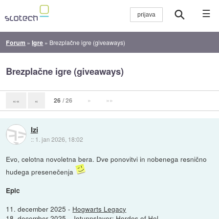
☰
Forum
»
Igre
»
Brezplačne igre (giveaways)
Brezplačne igre (giveaways)
26
/ 26
»
»»
««
«
Izi
::
1. jan 2026, 18:02
Evo, celotna novoletna bera. Dve ponovitvi in nobenega resnično
hudega presenečenja
Epic
11. december 2025 -
Hogwarts Legacy
18. december 2025 -
Jotunnslayer: Hordes of Hel