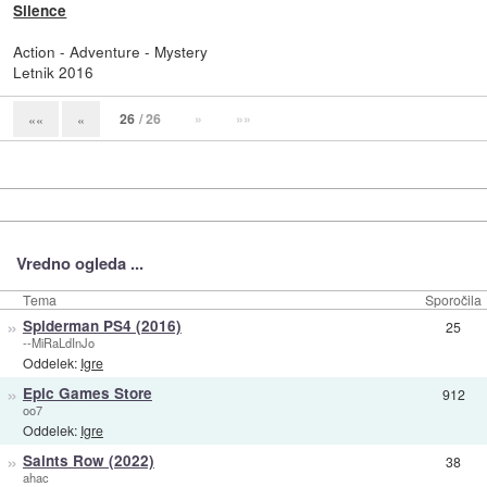
Silence
Action - Adventure - Mystery
Letnik 2016
26
/ 26
»
»»
««
«
Vredno ogleda ...
Tema
Sporočila
»
Spiderman PS4 (2016)
25
--MiRaLdInJo
Oddelek:
Igre
»
Epic Games Store
912
oo7
Oddelek:
Igre
»
Saints Row (2022)
38
ahac