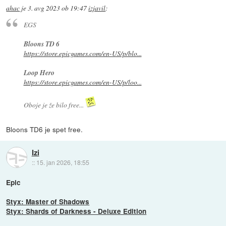
ahac
je
3. avg 2023 ob 19:47
izjavil
:
EGS
Bloons TD 6
https://store.epicgames.com/en-US/p/blo...
Loop Hero
https://store.epicgames.com/en-US/p/loo...
Oboje je že bilo free...
Bloons TD6 je spet free.
Izi
::
15. jan 2026, 18:55
Epic
Styx: Master of Shadows
Styx: Shards of Darkness - Deluxe Edition