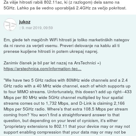
Za višje hitrosti rabiš 802.11ac, ki (z razlogom) dela samo na
5GHz. Lahko pa še vedno uporabljaš 2.4GHz za večjo pokritost.
jukoz
::
9. mar 2019, 09:59
Em, glede teh magičnih WiFi hitrosti je toliko marketinških nategov
da ni ravno za verjeti vsemu. Preveri delovanje na kablu ali ti
prenese kupljene hitrosti in potem ukrepaj naprej.
Zanimiv članek je bil par let nazaj na ArsTechnici =)
https://arstechnica.com/information-tec...
"We have two 5 GHz radios with 80MHz wide channels and a 2.4
GHz radio with a 40 MHz wide channel, each of which supports up
to four MIMO streams. Unfortunately, this doesn't add up right--433
Mbps per 80 MHz wide 5GHz channel multiplied by four spatial
streams comes out to 1,732 Mbps, and D-Link is claiming 2,166
Mbps per 5GHz radio. Where's that extra 108.5 Mbps per stream
coming from? You won't find a straightforward answer to that
question, but depending on your level of cynicism, it's either
"proprietary extensions to 802.11 that your device may or may not
support enabling compression that your data may or may not be