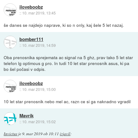
iloveboobz
::
10. mar 2019, 13:45
še danes se najdejo naprave, ki so n only, kaj šele 5 let nazaj.
bomber111
::
10. mar 2019, 14:59
Oba prenosnika sprejemata ac signal na 5 ghz, prav tako 5 let star
telefon lg optimous g pro. In tudi 10 let star prenosnik asus, ki pa
bo šel počasi v odpis.
iloveboobz
::
10. mar 2019, 15:00
10 let star prenosnik nebo mel ac, razn ce si ga naknadno vgradil
Mavrik
::
10. mar 2019, 15:02
Invictus
je
9. mar 2019 ob 10:11
izjavil
: