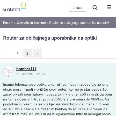
☰
Forum
»
Omrežja in internet
»
Router za običajnega uporabnika na optiki
Router za običajnega uporabnika na optiki
«
1
2
»
bomber111
::
8. mar 2019, 21:06
Imamo telemachovo optiko a ker njihov modem zadostuje za eno
etažo moram imeti v pritličju svoj router. Ker ga je star asus rt10
začel biksati sem nabavil novega tp link archer c50 in mislil da bom
na 5ghz dosegal hitrosti proti 200Mb/s a gre samo do 90Mb/s. Se
poglobim in pišem na servis kjer mi obrazložijo da ima ta tudi wan
do 100Mb/s, tako da z mrežnim kablom do routerja si omejen na
wifi hitrost max 100Mb/s in da bi oglaševane hitrosti dosegal samo