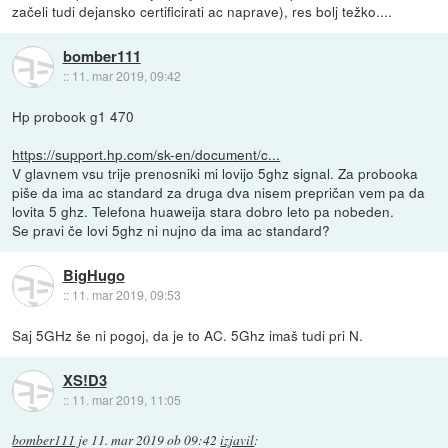
začeli tudi dejansko certificirati ac naprave), res bolj težko....
bomber111
::
11. mar 2019, 09:42
Hp probook g1 470
https://support.hp.com/sk-en/document/c...
V glavnem vsu trije prenosniki mi lovijo 5ghz signal. Za probooka
piše da ima ac standard za druga dva nisem prepričan vem pa da
lovita 5 ghz. Telefona huaweija stara dobro leto pa nobeden.
Se pravi če lovi 5ghz ni nujno da ima ac standard?
BigHugo
::
11. mar 2019, 09:53
Saj 5GHz še ni pogoj, da je to AC. 5Ghz imaš tudi pri N.
XS!D3
::
11. mar 2019, 11:05
bomber111
je
11. mar 2019 ob 09:42
izjavil
: