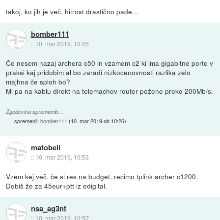
takoj, ko jih je več, hitrost drastično pade...
bomber111
::
10. mar 2019, 10:25
Če nesem nazaj archera c50 in vzamem c2 ki ima gigabitne porte v
praksi kaj pridobim al bo zaradi nizkocenovnosti razlika zelo
majhna če sploh bo?
Mi pa na kablu direkt na telemachov router požene preko 200Mb/s.
Zgodovina sprememb…
spremenil:
bomber111
(
10. mar 2019 ob 10:26
)
matobeli
::
10. mar 2019, 10:53
Vzem kej več. če si res na budget, recimo tplink archer c1200.
Dobiš že za 45eur+ptt iz edigital.
nsa_ag3nt
::
10. mar 2019, 10:57