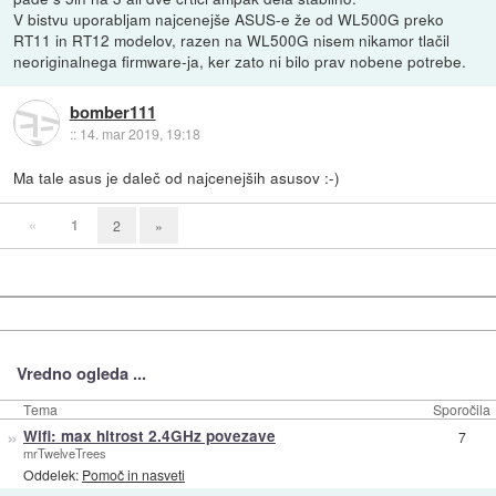
V bistvu uporabljam najcenejše ASUS-e že od WL500G preko
RT11 in RT12 modelov, razen na WL500G nisem nikamor tlačil
neoriginalnega firmware-ja, ker zato ni bilo prav nobene potrebe.
bomber111
::
14. mar 2019, 19:18
Ma tale asus je daleč od najcenejših asusov :-)
«
1
2
»
Vredno ogleda ...
Tema
Sporočila
»
Wifi: max hitrost 2.4GHz povezave
7
mrTwelveTrees
Oddelek:
Pomoč in nasveti