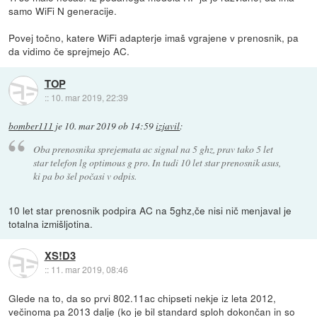
samo WiFi N generacije.
Povej točno, katere WiFi adapterje imaš vgrajene v prenosnik, pa
da vidimo če sprejmejo AC.
TOP
::
10. mar 2019, 22:39
bomber111
je
10. mar 2019 ob 14:59
izjavil
:
Oba prenosnika sprejemata ac signal na 5 ghz, prav tako 5 let
star telefon lg optimous g pro. In tudi 10 let star prenosnik asus,
ki pa bo šel počasi v odpis.
10 let star prenosnik podpira AC na 5ghz,če nisi nič menjaval je
totalna izmišljotina.
XS!D3
::
11. mar 2019, 08:46
Glede na to, da so prvi 802.11ac chipseti nekje iz leta 2012,
večinoma pa 2013 dalje (ko je bil standard sploh dokončan in so