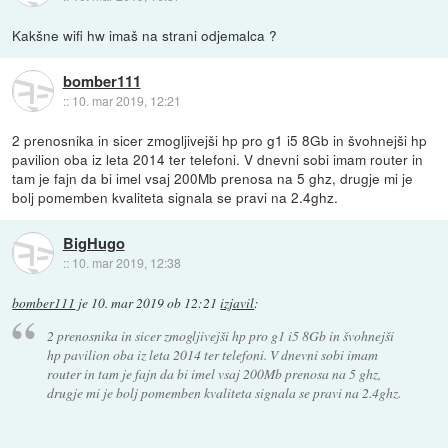
Kakšne wifi hw imaš na strani odjemalca ?
bomber111
::
10. mar 2019, 12:21
2 prenosnika in sicer zmogljivejši hp pro g1 i5 8Gb in švohnejši hp
pavilion oba iz leta 2014 ter telefoni. V dnevni sobi imam router in
tam je fajn da bi imel vsaj 200Mb prenosa na 5 ghz, drugje mi je
bolj pomemben kvaliteta signala se pravi na 2.4ghz.
BigHugo
::
10. mar 2019, 12:38
bomber111
je
10. mar 2019 ob 12:21
izjavil
:
2 prenosnika in sicer zmogljivejši hp pro g1 i5 8Gb in švohnejši
hp pavilion oba iz leta 2014 ter telefoni. V dnevni sobi imam
router in tam je fajn da bi imel vsaj 200Mb prenosa na 5 ghz,
drugje mi je bolj pomemben kvaliteta signala se pravi na 2.4ghz.