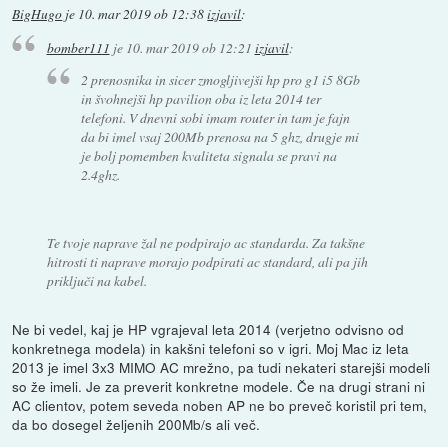
BigHugo
je
10. mar 2019 ob 12:38
izjavil
:
bomber111
je
10. mar 2019 ob 12:21
izjavil
:
2 prenosnika in sicer zmogljivejši hp pro g1 i5 8Gb
in švohnejši hp pavilion oba iz leta 2014 ter
telefoni. V dnevni sobi imam router in tam je fajn
da bi imel vsaj 200Mb prenosa na 5 ghz, drugje mi
je bolj pomemben kvaliteta signala se pravi na
2.4ghz.
Te tvoje naprave žal ne podpirajo ac standarda. Za takšne
hitrosti ti naprave morajo podpirati ac standard, ali pa jih
priključi na kabel.
Ne bi vedel, kaj je HP vgrajeval leta 2014 (verjetno odvisno od
konkretnega modela) in kakšni telefoni so v igri. Moj Mac iz leta
2013 je imel 3x3 MIMO AC mrežno, pa tudi nekateri starejši modeli
so že imeli. Je za preverit konkretne modele. Če na drugi strani ni
AC clientov, potem seveda noben AP ne bo preveč koristil pri tem,
da bo dosegel željenih 200Mb/s ali več.