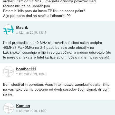
archerju tam do 95 Mbs. Etherneta oziroma povezav med
računalniki pa ne uporabljam.
Potem bi bilo prav da imam TP link na acces point?
A je potrebno dati na static ali dinamic IP?
Mavrik
::
12. mar 2019, 13:17
Ko si prestavljal na 40 MHz si preveril a ti client sploh podpira
40MHz? Pa 40MHz na 2.4 pasu bo zelo zelo občutljiv na
kakršnekoli sosednje wifije in se ga večinoma močno odsvetuje (do
te mere da nekatere Intel kartice sploh nočejo na tem pasu delati).
bomber111
::
12. mar 2019, 13:48
Bom stestiral in poročam. Asus in tel huawei zaenkrat delata. Smo
na vasi tako da mu potegne od dveh sosedov švoh signal, drrugih
pa ne.
Kamion
::
12. mar 2019, 14:09