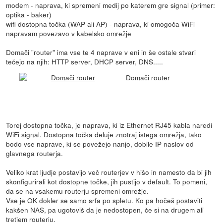
modem - naprava, ki spremeni medij po katerem gre signal (primer:
optika - baker)
wifi dostopna točka (WAP ali AP) - naprava, ki omogoča WiFi
napravam povezavo v kabelsko omrežje
Domači "router" ima vse te 4 naprave v eni in še ostale stvari
tečejo na njih: HTTP server, DHCP server, DNS.....
Domači router
Torej dostopna točka, je naprava, ki iz Ethernet RJ45 kabla naredi
WiFi signal. Dostopna točka deluje znotraj istega omrežja, tako
bodo vse naprave, ki se povežejo nanjo, dobile IP naslov od
glavnega routerja.
Veliko krat ljudje postavijo več routerjev v hišo in namesto da bi jih
skonfigurirali kot dostopne točke, jih pustijo v default. To pomeni,
da se na vsakemu routerju spremeni omrežje.
Vse je OK dokler se samo srfa po spletu. Ko pa hočeš postaviti
kakšen NAS, pa ugotoviš da je nedostopen, če si na drugem ali
tretjem routerju.