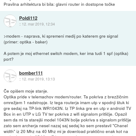
Pravilna arhitektura bi bila: glavni router in dostopne točke
Poldi112
::
12. mar 2019, 12:34
>modem - naprava, ki spremeni medij po katerem gre signal
(primer: optika - baker)
A potem je moj ethernet switch modem, ker ima tudi 1 spf (optika)
port?
bomber111
::
12. mar 2019, 13:13
Če opišem moje stanje.
Optika pride v telemachov modem/router. Ta pokriva z brezžičnim
omrežjem 1 nadstropje. Iz tega routerja imam utp v spodnji štuk ki
gre sedaj na TP-link WR1043N. Iz TP linka gre en utp v android TV
Box in en UTP v LG TV ter pokriva z wifi signalom pritličje. Opazil
sem da mi ta starejši model 1043N bolje pokriva s signalom pritličje
zato sem archerja nesel nazaj saj sedaj ko sem prestavil "Chanel
width" iz 20 Mhz na 40 Mhz mi je download praktično enak kot na