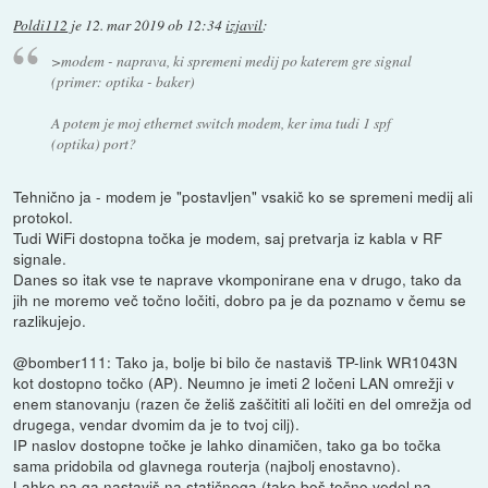
Poldi112
je
12. mar 2019 ob 12:34
izjavil
:
>modem - naprava, ki spremeni medij po katerem gre signal
(primer: optika - baker)
A potem je moj ethernet switch modem, ker ima tudi 1 spf
(optika) port?
Tehnično ja - modem je "postavljen" vsakič ko se spremeni medij ali
protokol.
Tudi WiFi dostopna točka je modem, saj pretvarja iz kabla v RF
signale.
Danes so itak vse te naprave vkomponirane ena v drugo, tako da
jih ne moremo več točno ločiti, dobro pa je da poznamo v čemu se
razlikujejo.
@bomber111: Tako ja, bolje bi bilo če nastaviš TP-link WR1043N
kot dostopno točko (AP). Neumno je imeti 2 ločeni LAN omrežji v
enem stanovanju (razen če želiš zaščititi ali ločiti en del omrežja od
drugega, vendar dvomim da je to tvoj cilj).
IP naslov dostopne točke je lahko dinamičen, tako ga bo točka
sama pridobila od glavnega routerja (najbolj enostavno).
Lahko pa ga nastaviš na statičnega (tako boš točno vedel na