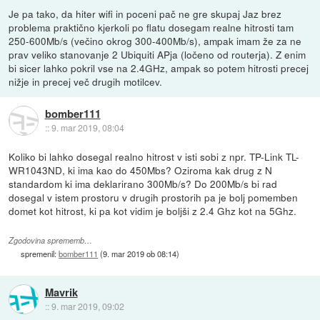
Je pa tako, da hiter wifi in poceni pač ne gre skupaj Jaz brez
problema praktično kjerkoli po flatu dosegam realne hitrosti tam
250-600Mb/s (večino okrog 300-400Mb/s), ampak imam že za ne
prav veliko stanovanje 2 Ubiquiti APja (ločeno od routerja). Z enim
bi sicer lahko pokril vse na 2.4GHz, ampak so potem hitrosti precej
nižje in precej več drugih motilcev.
bomber111
::
9. mar 2019, 08:04
Koliko bi lahko dosegal realno hitrost v isti sobi z npr. TP-Link TL-
WR1043ND, ki ima kao do 450Mbs? Oziroma kak drug z N
standardom ki ima deklarirano 300Mb/s? Do 200Mb/s bi rad
dosegal v istem prostoru v drugih prostorih pa je bolj pomemben
domet kot hitrost, ki pa kot vidim je boljši z 2.4 Ghz kot na 5Ghz.
Zgodovina sprememb…
spremenil:
bomber111
(
9. mar 2019 ob 08:14
)
Mavrik
::
9. mar 2019, 09:02