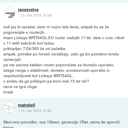
janezvalva
::
13. mar 2019, 21:24
tudi jaz bi vprašal, sicer ni nujno ista tema, ampak ko se že
pogovarjate o routerjih...
imam Linksys WRT54GL-EU router zadnjih 11 let. dela v nulo, nikoli
v 11 letih kakršnih koli težav,
priklopljen 7/24/365 že od začetka.
ampak, potrebe po htrosti naraščajo, zato ga bo potrebno kmalu
zamenjati.
pa me zanima kakšen router priporočate za domačo uporabo,
istega ranga v stabilnosti, dometu, enostavnosti uporabe in
nepokvarljivosti kot Linksys WRT54GL,
v smislu da ga priklopim pa bom imel 15 let mir?
cena ne igra vloge.
hvala
matobeli
::
13. mar 2019, 21:40
Mam eno ponudbo, cca 10keur, garancija 15let, samo še sporoči
barvo.