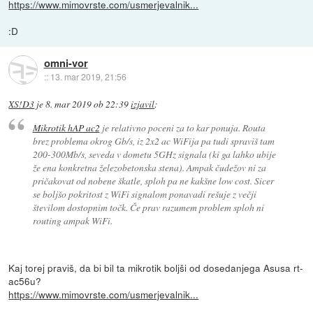
https://www.mimovrste.com/usmerjevalnik...
:D
omni-vor
::
13. mar 2019, 21:56
XS!D3
je
8. mar 2019 ob 22:39
izjavil
:
Mikrotik hAP ac2
je relativno poceni za to kar ponuja. Routa
brez problema okrog Gb/s, iz 2x2 ac WiFija pa tudi spraviš tam
200-300Mb/s, seveda v dometu 5GHz signala (ki ga lahko ubije
že ena konkretna železobetonska stena). Ampak čudežov ni za
pričakovat od nobene škatle, sploh pa ne kakšne low cost. Sicer
se boljšo pokritost z WiFi signalom ponavadi rešuje z večji
številom dostopnim točk. Če prav razumem problem sploh ni
routing ampak WiFi.
Kaj torej praviš, da bi bil ta mikrotik boljši od dosedanjega Asusa rt-
ac56u?
https://www.mimovrste.com/usmerjevalnik...