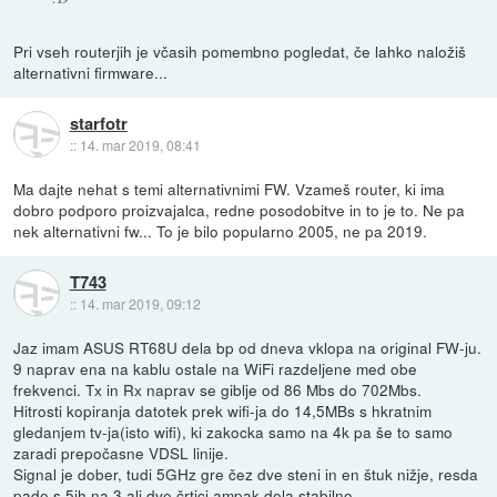
Pri vseh routerjih je včasih pomembno pogledat, če lahko naložiš
alternativni firmware...
starfotr
::
14. mar 2019, 08:41
Ma dajte nehat s temi alternativnimi FW. Vzameš router, ki ima
dobro podporo proizvajalca, redne posodobitve in to je to. Ne pa
nek alternativni fw... To je bilo popularno 2005, ne pa 2019.
T743
::
14. mar 2019, 09:12
Jaz imam ASUS RT68U dela bp od dneva vklopa na original FW-ju.
9 naprav ena na kablu ostale na WiFi razdeljene med obe
frekvenci. Tx in Rx naprav se giblje od 86 Mbs do 702Mbs.
Hitrosti kopiranja datotek prek wifi-ja do 14,5MBs s hkratnim
gledanjem tv-ja(isto wifi), ki zakocka samo na 4k pa še to samo
zaradi prepočasne VDSL linije.
Signal je dober, tudi 5GHz gre čez dve steni in en štuk nižje, resda
pade s 5ih na 3 ali dve črtici ampak dela stabilno.