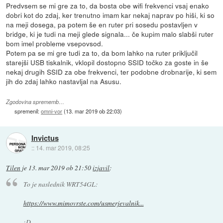
Predvsem se mi gre za to, da bosta obe wifi frekvenci vsaj enako
dobri kot do zdaj, ker trenutno imam kar nekaj naprav po hiši, ki so
na meji dosega, pa potem še en ruter pri sosedu postavljen v
bridge, ki je tudi na meji glede signala... če kupim malo slabši ruter
bom imel probleme vsepovsod.
Potem pa se mi gre tudi za to, da bom lahko na ruter priključil
starejši USB tiskalnik, vklopil dostopno SSID točko za goste in še
nekaj drugih SSID za obe frekvenci, ter podobne drobnarije, ki sem
jih do zdaj lahko nastavljal na Asusu.
Zgodovina sprememb…
spremenil:
omni-vor
(
13. mar 2019 ob 22:03
)
Invictus
::
14. mar 2019, 08:25
Tilen
je
13. mar 2019 ob 21:50
izjavil
:
To je naslednik WRT54GL:
https://www.mimovrste.com/usmerjevalnik...
:D