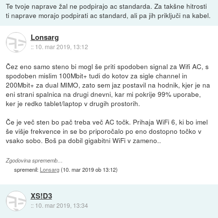
Te tvoje naprave žal ne podpirajo ac standarda. Za takšne hitrosti
ti naprave morajo podpirati ac standard, ali pa jih priključi na kabel.
Lonsarg
::
10. mar 2019, 13:12
Čez eno samo steno bi mogl še priti spodoben signal za Wifi AC, s
spodoben mislim 100Mbit+ tudi do kotov za sigle channel in
200Mbit+ za dual MIMO, zato sem jaz postavil na hodnik, kjer je na
eni strani spalnica na drugi dnevni, kar mi pokrije 99% uporabe,
ker je redko tablet/laptop v drugih prostorih.
Če je več sten bo pač treba več AC točk. Prihaja WiFi 6, ki bo imel
še višje frekvence in se bo priporočalo po eno dostopno točko v
vsako sobo. Boš pa dobil gigabitni WiFi v zameno..
Zgodovina sprememb…
spremenil:
Lonsarg
(
10. mar 2019 ob 13:12
)
XS!D3
::
10. mar 2019, 13:34