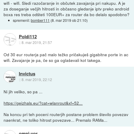
wifi - wifi. Sledi razočaranje in občutek zavajanja pri nakupu. A je
za doseganje večjih hitrosti in občasno gledanje iptv preko android
boxa res treba odšteti 100EUR+ za router da bo delalo spodobno?
spremenil:
bomber111
(
8. mar 2019 ob 21:10
)
Poldi112
::
8. mar 2019, 21:57
Od 30 eur routerja pač malo težko pričakuješ gigabitne porte in ac
wifi. Zavajanje je pa, če so ga oglaševali kot takega.
Invictus
::
8. mar 2019, 22:12
Ni jih veliko, so pa ...
https://geizhals.eu/?cat=wlanrout&xf=52...
Na koncu pri teh poceni routerjih postane problem število povezav
naenkrat, ne toliko hitrost povezave... Premalo RAMa...
omni-vor