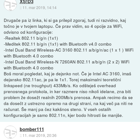
XS!D3
::
11. mar 2019, 14:14
Drugače pa iz linka, ki si ga prilepil zgoraj, tudi ni razvidno, kaj
točno je v tvojem laptopu. Če prav vidim, so 4 opcije za WiFi,
odvisno od konfiguracije:
-Realtek 802.11 b/g/n (1x1)
-Meditek 802.11 b/g/n (1x1) with Bluetooth v4.0 combo
-Intel Dual Band Wireless-AC 3160 802.11 a/b/g/n/ac (1 x 1 ) WiFi
with Bluetooth 4.0 combo
-Intel Dual Band Wireless-N 7260AN 802.11 a/b/g/n (2 x 2) WiFi
with Bluetooth 4.0 combo
Boš moral pogledat, kaj je dejsnko not. Če je Intel AC 3160, imaš
dejansko 802.11ac, je pa le 1x1. Torej maksimalni teoretični
linkspeed (ne troughput) 433Mb/s. Ko odšteješ overhead
prenosnega protokola, in ker razmere niso nikoli idelane, zna biti
problem že dosežt realnih 200Mb/s prenosa. Ampak recimo da se
da dosečt z ustrezno opremo na drugi strani, na kaj več pa niti ne
računat. Še manj pa čez kakšnos steno. V vseh ostalih
konfiguracijah je samo 802.11n, kjer bodo hitrosti še manjše.
bomber111
::
11. mar 2019, 20:36