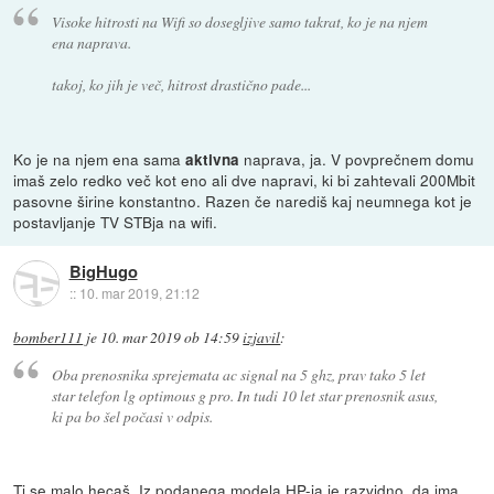
Visoke hitrosti na Wifi so dosegljive samo takrat, ko je na njem
ena naprava.
takoj, ko jih je več, hitrost drastično pade...
Ko je na njem ena sama
naprava, ja. V povprečnem domu
aktivna
imaš zelo redko več kot eno ali dve napravi, ki bi zahtevali 200Mbit
pasovne širine konstantno. Razen če narediš kaj neumnega kot je
postavljanje TV STBja na wifi.
BigHugo
::
10. mar 2019, 21:12
bomber111
je
10. mar 2019 ob 14:59
izjavil
:
Oba prenosnika sprejemata ac signal na 5 ghz, prav tako 5 let
star telefon lg optimous g pro. In tudi 10 let star prenosnik asus,
ki pa bo šel počasi v odpis.
Ti se malo hecaš. Iz podanega modela HP-ja je razvidno, da ima