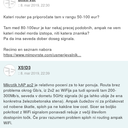
::
8. mar 2019, 22:30
Kateri router pa priporočate tam v rangu 50-100 eur?
Tam med 80-100eur je kar nekaj precej podobnih, ampak ne vem
kateri model morda izstopa, niti katera znamka?
Pa da ima seveda dober doseg signala.
Recimo en seznam nabora
https://www.mimovrste.com/usmerjevalnik...
XS!D3
::
8. mar 2019, 22:39
Mikrotik hAP ac2
je relativno poceni za to kar ponuja. Routa brez
problema okrog Gb/s, iz 2x2 ac WiFija pa tudi spraviš tam 200-
300Mb/s, seveda v dometu 5GHz signala (ki ga lahko ubije že ena
konkretna železobetonska stena). Ampak čudežov ni za pričakovat
od nobene škatle, sploh pa ne kakšne low cost. Sicer se boljšo
pokritost z WiFi signalom ponavadi rešuje z večji številom
dostopnim točk. Če prav razumem problem sploh ni routing ampak
WiFi.