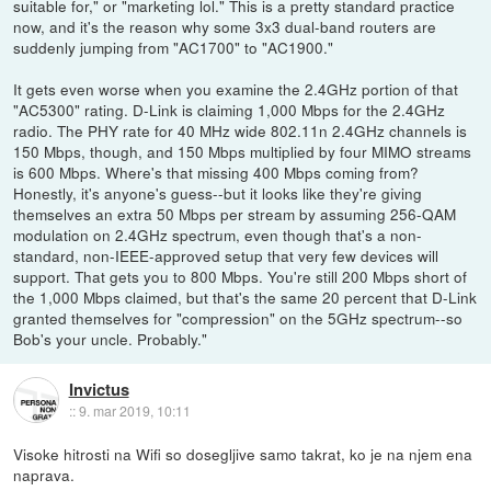
suitable for," or "marketing lol." This is a pretty standard practice
now, and it's the reason why some 3x3 dual-band routers are
suddenly jumping from "AC1700" to "AC1900."
It gets even worse when you examine the 2.4GHz portion of that
"AC5300" rating. D-Link is claiming 1,000 Mbps for the 2.4GHz
radio. The PHY rate for 40 MHz wide 802.11n 2.4GHz channels is
150 Mbps, though, and 150 Mbps multiplied by four MIMO streams
is 600 Mbps. Where's that missing 400 Mbps coming from?
Honestly, it's anyone's guess--but it looks like they're giving
themselves an extra 50 Mbps per stream by assuming 256-QAM
modulation on 2.4GHz spectrum, even though that's a non-
standard, non-IEEE-approved setup that very few devices will
support. That gets you to 800 Mbps. You're still 200 Mbps short of
the 1,000 Mbps claimed, but that's the same 20 percent that D-Link
granted themselves for "compression" on the 5GHz spectrum--so
Bob's your uncle. Probably."
Invictus
::
9. mar 2019, 10:11
Visoke hitrosti na Wifi so dosegljive samo takrat, ko je na njem ena
naprava.