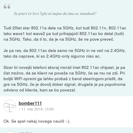
Se pravi če lovi 5ghz ni nujno da ima ac standard?
Tudi 20let star 802.11a dela na 5GHz, kot tudi 802.11n, 802.11ac
tako wave1 kot wave2 pa tud prihajajoči 802.11ax bo delal (tudi)
na 5GHz. Tako, da ti to, da je na 5GHz, še ne pove preveč.
Je pa res, da 802.11ac dela samo ne 5GHz in ne več na 2.4GHz,
tako da naprave, ki so 2.4GHz-only sigurno niso ac.
Sicer bi novejši telefoni skoraj morali imet 802.11ac chipset, je pa
čist možno, da se klient ne poveže na 5GHz, če se mu ne zdi. Pri
boljši WiFi opremi ga lahko probaš z band steeringom prisilit, da
gre na 5GHz, če je dovolj dober signal, drugače je pa popolnoma
odvisno od klienta, kam se bo povezal.
bomber111
::
11. mar 2019, 13:00
Ok. Se spet nekaj novega naučil :-).