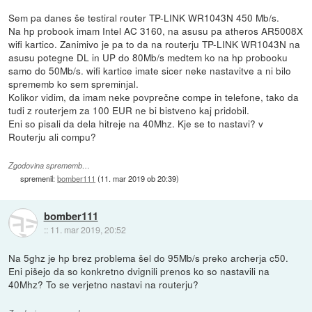
Sem pa danes še testiral router TP-LINK WR1043N 450 Mb/s.
Na hp probook imam Intel AC 3160, na asusu pa atheros AR5008X
wifi kartico. Zanimivo je pa to da na routerju TP-LINK WR1043N na
asusu potegne DL in UP do 80Mb/s medtem ko na hp probooku
samo do 50Mb/s. wifi kartice imate sicer neke nastavitve a ni bilo
sprememb ko sem spreminjal.
Kolikor vidim, da imam neke povprečne compe in telefone, tako da
tudi z routerjem za 100 EUR ne bi bistveno kaj pridobil.
Eni so pisali da dela hitreje na 40Mhz. Kje se to nastavi? v
Routerju ali compu?
Zgodovina sprememb…
spremenil:
bomber111
(
11. mar 2019 ob 20:39
)
bomber111
::
11. mar 2019, 20:52
Na 5ghz je hp brez problema šel do 95Mb/s preko archerja c50.
Eni pišejo da so konkretno dvignili prenos ko so nastavili na
40Mhz? To se verjetno nastavi na routerju?