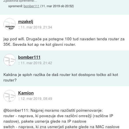
Zgodovina sprememb…
spremenil:
bomber111
(
11. mar 2019 ob 20:52
)
mzakelj
::
11. mar 2019, 21:34
jap pod wifi. Drugače pa potegne 100 tud navaden tenda router za
35€. Seveda kot ap ne kot glavni router.
bomber111
::
11. mar 2019, 21:42
Kakšna je sploh razlika če daš router kot dostopno točko ali kot
router?
Kamion
::
12. mar 2019, 08:49
@bomber111: Najprej moramo razčistiti poimenovanje:
router - naprava, ki povezuje dve različni omrežji (različne IP
naslove), pakete usmerja glede na IP naslove
switch - naprava, ki zna usmerjati pakete glede na MAC naslove