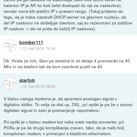
katerem IP je AP, ko boš želel dostopati do nje za nastavitve),
vendar mora biti statični IP v pravem rangu. (Tukaj pridemo do
tega, da je treba nastaviti DHCP server na glavnem routerju, da
del IP naslovov ne dodeljuje clientom, saj so rezervirani za statične
IP naslove -> da ne pride do kolizij IP naslovov).
bomber111
::
12. mar 2019, 14:18
Ok. Hvala za info. Sem pa stestiral in mi delajo 4 prenosniki na 40
Mhz in vsi telefoni tak da bom zaenkrat pustil na 40.
starfotr
::
13. mar 2019, 08:03
V bistvu naloga modema je, da spremeni analogen signal v
digitalno obliko. To velja za dial up, DSL, pri optiki je pa že v osnovi
digitalen signal in zato je pretvarjanje nepotrebno.
Pri optiki je v bistvu modem kot neke vrste media converter, pri
PONu je pa še druga komplikacija zraven, tako, da je malo bolj
kompliciran modem, v primerjavi s klasičnim ethernetom.