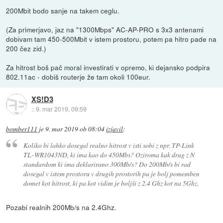
200Mbit bodo sanje na takem ceglu.
(Za primerjavo, jaz na "1300Mbps" AC-AP-PRO s 3x3 antenami
dobivam tam 450-500Mbit v istem prostoru, potem pa hitro pade na
200 čez zid.)
Za hitrost boš pač moral investirati v opremo, ki dejansko podpira
802.11ac - dobiš routerje že tam okoli 100eur.
XS!D3
::
9. mar 2019, 09:59
bomber111
je
9. mar 2019 ob 08:04
izjavil
:
Koliko bi lahko dosegal realno hitrost v isti sobi z npr. TP-Link
TL-WR1043ND, ki ima kao do 450Mbs? Oziroma kak drug z N
standardom ki ima deklarirano 300Mb/s? Do 200Mb/s bi rad
dosegal v istem prostoru v drugih prostorih pa je bolj pomemben
domet kot hitrost, ki pa kot vidim je boljši z 2.4 Ghz kot na 5Ghz.
Pozabi realnih 200Mb/s na 2.4Ghz.