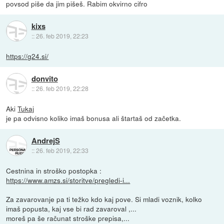
povsod piše da jim pišeš. Rabim okvirno cifro
kixs
::
26. feb 2019, 22:23
https://g24.si/
donvito
::
26. feb 2019, 22:28
Aki
Tukaj
je pa odvisno koliko imaš bonusa ali štartaš od začetka.
AndrejS
::
26. feb 2019, 22:33
Cestnina in stroško postopka :
https://www.amzs.si/storitve/pregledi-i...
Za zavarovanje pa ti težko kdo kaj pove. Si mladi voznik, kolko
imaš popusta, kaj vse bi rad zavaroval ,...
moreš pa še računat stroške prepisa,...