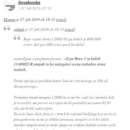
iloveboobz
::
27. feb 2019, 21:12
XLapse
je
27. feb 2019 ob 18:32
izjavil
:
zobnik
je
27. feb 2019 ob 18:15
izjavil
:
Raje vzami cliota l.2002-03 ga dobiš za 600-800
evrov, daš gor 400 evrov pa ti bo delal
razmišljam o prejšnem focusu .. a
li pa Bmw 3 za kakih
13.000EUR ampak to bo nategator scena nobeden nima
realnih.
Tretja opcija je počakat konec leta in vzet novega za 20k ali
skoraj novega...
Trenutno imam megane l.2000 in se mi bo vsak čas zmešalo kok
je to en krš, sm preveč razvajen da bi prešaltal na samo 02 03
clio da bi bil zadovoljen.
Ta avto lepo služi, fora je v tem k bi rad mel boljšega k je ta res iz
prazgodovine in mi je oblika prestara, mogoče se ti bo zdelo
smešno ampak meni je malo glupo se s takim slabim avtom vozit,