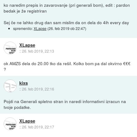
ko naredim prepis in zavarovanje (pri generali bom), edit : pardon
bedak je že registriran
Sej če ne lahko drug dan sam mislim da on dela do 4ih every day
spremenilo:
XLapse
(
26. feb 2019 ob 22:47
)
XLapse
::
26. feb 2019, 22:13
ok AMZS dela do 20.00 tko da rešil. Kolko bom pa dal okvirno €€€
?
kixs
::
26. feb 2019, 22:16
Pojdi na Generali spletno stran in naredi informativni izracun na
tvoje podatke.
XLapse
::
26. feb 2019, 22:17