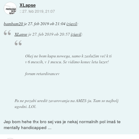
XLapse
::
27. feb 2019, 21:07
bambam20
je
27. feb 2019 ob 21:04
izjavil
:
XLapse
je
27. feb 2019 ob 20:57
izjavil
:
Okej ne bom kupu nowega, samo k zaslužim več k ti
v 6 mescih, v 1 mescu. Se vidimo konec leta luzer!
forum retardirancev
Pa ne pozabi uredit zavarovanja na AMZS-ju. Tam so najbolj
ugodni. LOl.
Jep bom hehe thx bro sej vas je nekaj normalnih pol imaš te
mentally handicapped ...