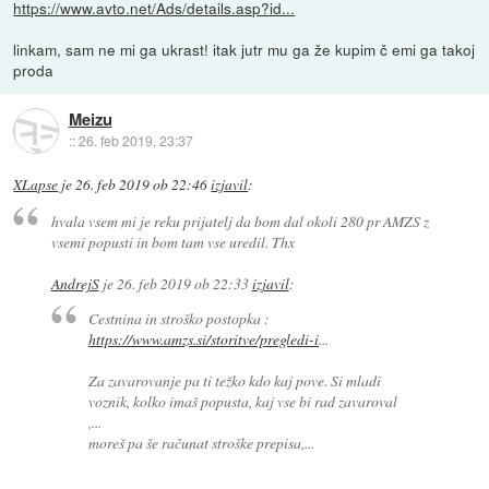
https://www.avto.net/Ads/details.asp?id...
linkam, sam ne mi ga ukrast! itak jutr mu ga že kupim č emi ga takoj
proda
Meizu
::
26. feb 2019, 23:37
XLapse
je
26. feb 2019 ob 22:46
izjavil
:
hvala vsem mi je reku prijatelj da bom dal okoli 280 pr AMZS z
vsemi popusti in bom tam vse uredil. Thx
AndrejS
je
26. feb 2019 ob 22:33
izjavil
:
Cestnina in stroško postopka :
https://www.amzs.si/storitve/pregledi-i
...
Za zavarovanje pa ti težko kdo kaj pove. Si mladi
voznik, kolko imaš popusta, kaj vse bi rad zavaroval
,...
moreš pa še računat stroške prepisa,...