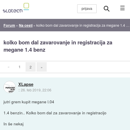
☰
Forum
»
Na cesti
»
kolko bom dal zavarovanje in registracija za megane 1.4 benz
kolko bom dal zavarovanje in registracija za
megane 1.4 benz
«
1
2
»
XLapse
::
26. feb 2019, 22:06
jutri grem kupit megane l.04
1.4 benzin.. Kolko bom dal za zavarovanje in registracijo
In še nekaj