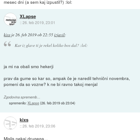
mesec dni (a sem kaj izpustil?) :lol:
XLapse
::
26. feb 2019, 23:01
kixs
je
26. feb 2019 ob 22:55
izjavil
:
Kar iz glave ti je rekel koliko bos dal? :lol:
ja mi na obali smo hekerji
prav da gume so kar so, ampak če je naredil tehnični novembra,
pomeni da so vozne? k ne bi ravno takoj menjal
Zgodovina sprememb…
spremenilo:
XLapse
(
26. feb 2019 ob 23:04
)
kixs
::
26. feb 2019, 23:06
Mislis nekaj drugega...