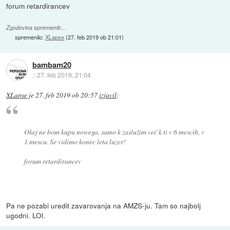
forum retardirancev
Zgodovina sprememb…
spremenilo:
XLapse
(
27. feb 2019 ob 21:01
)
bambam20
::
27. feb 2019, 21:04
XLapse
je
27. feb 2019 ob 20:57
izjavil
:
Okej ne bom kupu nowega, samo k zaslužim več k ti v 6 mescih, v
1 mescu. Se vidimo konec leta luzer!
forum retardirancev
Pa ne pozabi uredit zavarovanja na AMZS-ju. Tam so najbolj
ugodni. LOl.