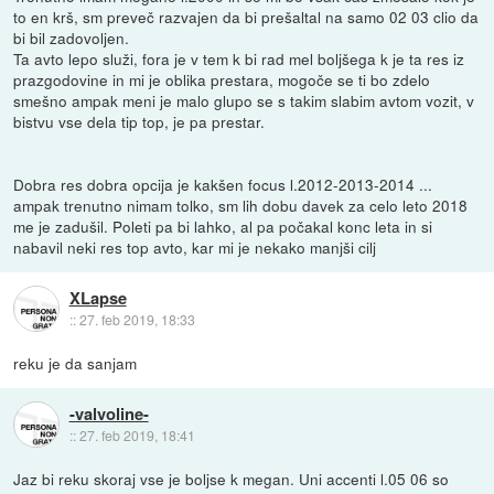
to en krš, sm preveč razvajen da bi prešaltal na samo 02 03 clio da
bi bil zadovoljen.
Ta avto lepo služi, fora je v tem k bi rad mel boljšega k je ta res iz
prazgodovine in mi je oblika prestara, mogoče se ti bo zdelo
smešno ampak meni je malo glupo se s takim slabim avtom vozit, v
bistvu vse dela tip top, je pa prestar.
Dobra res dobra opcija je kakšen focus l.2012-2013-2014 ...
ampak trenutno nimam tolko, sm lih dobu davek za celo leto 2018
me je zadušil. Poleti pa bi lahko, al pa počakal konc leta in si
nabavil neki res top avto, kar mi je nekako manjši cilj
XLapse
::
27. feb 2019, 18:33
reku je da sanjam
-valvoline-
::
27. feb 2019, 18:41
Jaz bi reku skoraj vse je boljse k megan. Uni accenti l.05 06 so