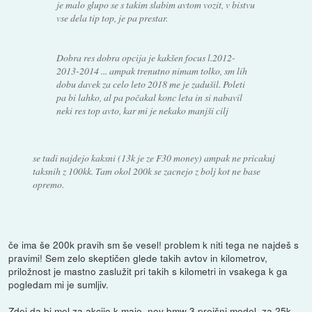
je malo glupo se s takim slabim avtom vozit, v bistvu
vse dela tip top, je pa prestar.
Dobra res dobra opcija je kakšen focus l.2012-
2013-2014 ... ampak trenutno nimam tolko, sm lih
dobu davek za celo leto 2018 me je zadušil. Poleti
pa bi lahko, al pa počakal konc leta in si nabavil
neki res top avto, kar mi je nekako manjši cilj
se tudi najdejo kaksni (13k je ze F30 money) ampak ne pricakuj
taksnih z 100kk. Tam okol 200k se zacnejo z bolj kot ne base
opremo.
če ima še 200k pravih sm še vesel! problem k niti tega ne najdeš s
pravimi! Sem zelo skeptičen glede takih avtov in kilometrov,
priložnost je mastno zaslužit pri takih s kilometri in vsakega k ga
pogledam mi je sumljiv.
Zdej da bi mel za akcijo k majo, nov bmw 3 prejšni model, za 25k ..