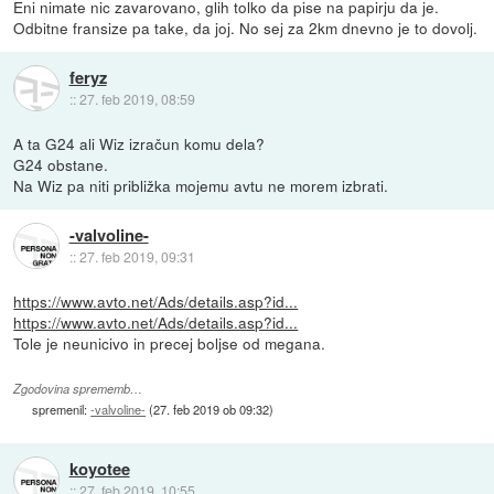
Eni nimate nic zavarovano, glih tolko da pise na papirju da je.
Odbitne fransize pa take, da joj. No sej za 2km dnevno je to dovolj.
feryz
::
27. feb 2019, 08:59
A ta G24 ali Wiz izračun komu dela?
G24 obstane.
Na Wiz pa niti približka mojemu avtu ne morem izbrati.
-valvoline-
::
27. feb 2019, 09:31
https://www.avto.net/Ads/details.asp?id...
https://www.avto.net/Ads/details.asp?id...
Tole je neunicivo in precej boljse od megana.
Zgodovina sprememb…
spremenil:
-valvoline-
(
27. feb 2019 ob 09:32
)
koyotee
::
27. feb 2019, 10:55