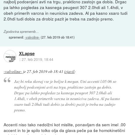
najbolj podcenjeni avti na trgu, prakticno zastojn ga dobis. Drgac
pa lahko pogledas za kasnega peugeot 307 2.0hdi ali 1.4hdi, v
obeh primerih varcna in neuniciva zadeva. Al pa kasno xsaro tudi
2.0hdi tudi dobis za drobiz pazit je treba na zadnjo premo.
Zgodovina sprememb…
spremenil:
-valvoline-
(
27. feb 2019 ob 18:41
)
XLapse
::
27. feb 2019, 18:44
-valvoline-
je
27. feb 2019 ob 18:41
izjavil
:
Jaz bi reku skoraj vse je boljse k megan. Uni accenti l.05 06 so
najbolj podcenjeni avti na trgu, prakticno zastojn ga dobis.
Drgac pa lahko pogledas za kasnega peugeot 307 2.0hdi ali
1.4hdi, v obeh primerih varcna in neuniciva zadeva. Al pa kasno
xsaro tudi 2.0hdi tudi dobis za drobiz pazit je treba na zadnjo
premo.
Accenti niso tako nedolžni kot mislite, ponavljam da sem imel .00
accent in to je spilo tolko olja da glava peče pa še homokinetični