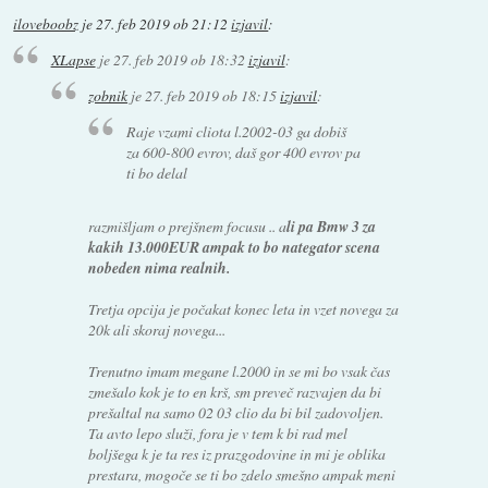
iloveboobz
je
27. feb 2019 ob 21:12
izjavil
:
XLapse
je
27. feb 2019 ob 18:32
izjavil
:
zobnik
je
27. feb 2019 ob 18:15
izjavil
:
Raje vzami cliota l.2002-03 ga dobiš
za 600-800 evrov, daš gor 400 evrov pa
ti bo delal
razmišljam o prejšnem focusu .. a
li pa Bmw 3 za
kakih 13.000EUR ampak to bo nategator scena
nobeden nima realnih.
Tretja opcija je počakat konec leta in vzet novega za
20k ali skoraj novega...
Trenutno imam megane l.2000 in se mi bo vsak čas
zmešalo kok je to en krš, sm preveč razvajen da bi
prešaltal na samo 02 03 clio da bi bil zadovoljen.
Ta avto lepo služi, fora je v tem k bi rad mel
boljšega k je ta res iz prazgodovine in mi je oblika
prestara, mogoče se ti bo zdelo smešno ampak meni