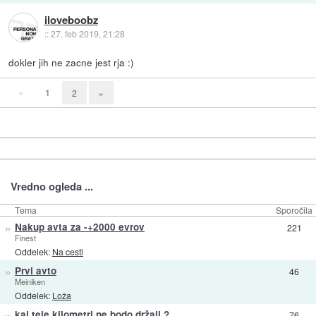
iloveboobz
::
27. feb 2019, 21:28
dokler jih ne zacne jest rja :)
«
1
2
»
Vredno ogleda ...
Tema
Sporočila
»
Nakup avta za -+2000 evrov
221
Finest
Oddelek:
Na cesti
»
Prvi avto
46
Meiniken
Oddelek:
Loža
»
kaj tele kilometri ne bodo držali ?
76