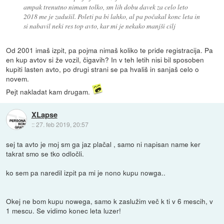
ampak trenutno nimam tolko, sm lih dobu davek za celo leto
2018 me je zadušil. Poleti pa bi lahko, al pa počakal konc leta in
si nabavil neki res top avto, kar mi je nekako manjši cilj
Od 2001 imaš izpit, pa pojma nimaš koliko te pride registracija. Pa
en kup avtov si že vozil, čigavih? In v teh letih nisi bil sposoben
kupiti lasten avto, po drugi strani se pa hvališ in sanjaš celo o
novem.
Pejt nakladat kam drugam.
XLapse
::
27. feb 2019, 20:57
sej ta avto je moj sm ga jaz plačal , samo ni napisan name ker
takrat smo se tko odločli.
ko sem pa naredil izpit pa mi je nono kupu nowga..
Okej ne bom kupu nowega, samo k zaslužim več k ti v 6 mescih, v
1 mescu. Se vidimo konec leta luzer!