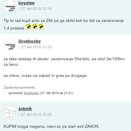
koyotee
::
27. feb 2019, 21:18
Tip bi rad kupil avto za 25k pa ga skrbi kok bo dal za zavarovanje
1.4 prdalce
iloveboobz
::
27. feb 2019, 21:20
za take obstaja 4t skuter. zavarovanje 50e/leto, pa okol 3e/100km
za benz.
ce crkne, vrzes na odpad in gres po drugega.
Zgodovina sprememb…
spremenil:
iloveboobz
(
27. feb 2019 ob 21:21
)
zobnik
::
27. feb 2019, 21:25
KUPIM tvojga megana, meni so pa stari avti ZAKON.