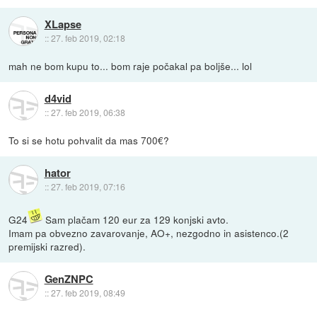
XLapse
::
27. feb 2019, 02:18
mah ne bom kupu to... bom raje počakal pa boljše... lol
d4vid
::
27. feb 2019, 06:38
To si se hotu pohvalit da mas 700€?
hator
::
27. feb 2019, 07:16
G24
Sam plačam 120 eur za 129 konjski avto.
Imam pa obvezno zavarovanje, AO+, nezgodno in asistenco.(2
premijski razred).
GenZNPC
::
27. feb 2019, 08:49