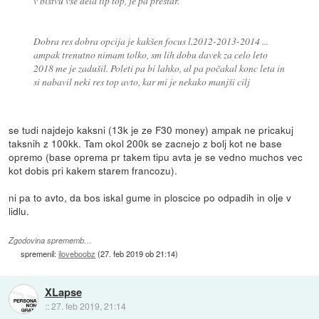
v bistvu vse dela tip top, je pa prestar.
Dobra res dobra opcija je kakšen focus l.2012-2013-2014 ...
ampak trenutno nimam tolko, sm lih dobu davek za celo leto
2018 me je zadušil. Poleti pa bi lahko, al pa počakal konc leta in
si nabavil neki res top avto, kar mi je nekako manjši cilj
se tudi najdejo kaksni (13k je ze F30 money) ampak ne pricakuj
taksnih z 100kk. Tam okol 200k se zacnejo z bolj kot ne base
opremo (base oprema pr takem tipu avta je se vedno muchos vec
kot dobis pri kakem starem francozu).
ni pa to avto, da bos iskal gume in ploscice po odpadih in olje v
lidlu.
Zgodovina sprememb…
spremenil:
iloveboobz
(
27. feb 2019 ob 21:14
)
XLapse
::
27. feb 2019, 21:14