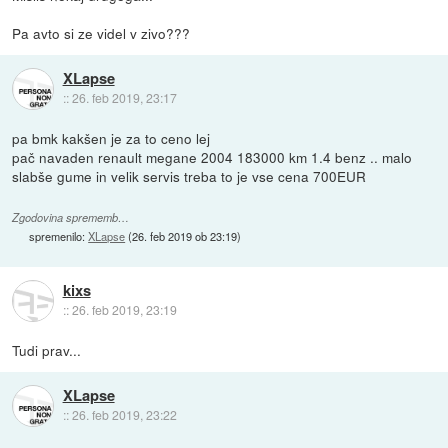
Pa avto si ze videl v zivo???
XLapse
::
26. feb 2019, 23:17
pa bmk kakšen je za to ceno lej
pač navaden renault megane 2004 183000 km 1.4 benz .. malo
slabše gume in velik servis treba to je vse cena 700EUR
Zgodovina sprememb…
spremenilo:
XLapse
(
26. feb 2019 ob 23:19
)
kixs
::
26. feb 2019, 23:19
Tudi prav...
XLapse
::
26. feb 2019, 23:22