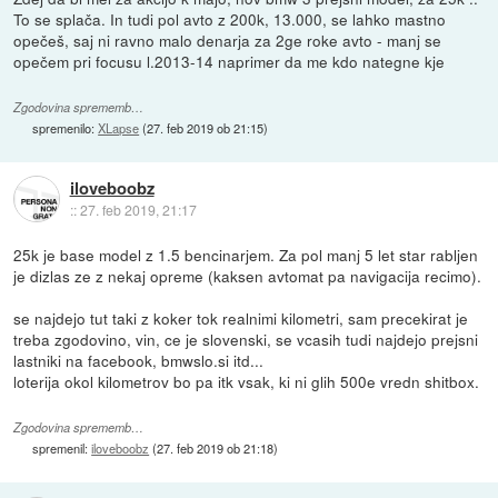
To se splača. In tudi pol avto z 200k, 13.000, se lahko mastno
opečeš, saj ni ravno malo denarja za 2ge roke avto - manj se
opečem pri focusu l.2013-14 naprimer da me kdo nategne kje
Zgodovina sprememb…
spremenilo:
XLapse
(
27. feb 2019 ob 21:15
)
iloveboobz
::
27. feb 2019, 21:17
25k je base model z 1.5 bencinarjem. Za pol manj 5 let star rabljen
je dizlas ze z nekaj opreme (kaksen avtomat pa navigacija recimo).
se najdejo tut taki z koker tok realnimi kilometri, sam precekirat je
treba zgodovino, vin, ce je slovenski, se vcasih tudi najdejo prejsni
lastniki na facebook, bmwslo.si itd...
loterija okol kilometrov bo pa itk vsak, ki ni glih 500e vredn shitbox.
Zgodovina sprememb…
spremenil:
iloveboobz
(
27. feb 2019 ob 21:18
)