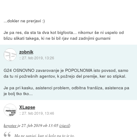
...dokler ne prerjavi :)
Je pa res, da sta ta dva kot bigfoota... nikomur še ni uspelo od
blizu slikati takega, ki ne bi bil rjav nad zadnjimi gumami
zobnik
::
27. feb 2019, 13:26
G24 OSNOVNO zavarovanje je POPOLNOMA isto povsod, samo
da tu ni požrešnih agentov, k požrejo del premije, ker so stipkal.
Je pa pri kasku, asistenci problem, odbitna franšiza, asistenca pa
je bolj tko tko...
XLapse
::
27. feb 2019, 13:46
koyotee
je
27. feb 2019 ob 13:05
izjavil
:
Ma ne sanjaj, kup si kolo pa to je to.