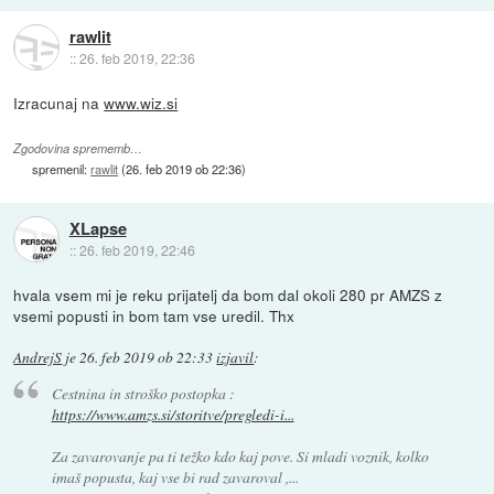
rawlit
::
26. feb 2019, 22:36
Izracunaj na
www.wiz.si
Zgodovina sprememb…
spremenil:
rawlit
(
26. feb 2019 ob 22:36
)
XLapse
::
26. feb 2019, 22:46
hvala vsem mi je reku prijatelj da bom dal okoli 280 pr AMZS z
vsemi popusti in bom tam vse uredil. Thx
AndrejS
je
26. feb 2019 ob 22:33
izjavil
:
Cestnina in stroško postopka :
https://www.amzs.si/storitve/pregledi-i...
Za zavarovanje pa ti težko kdo kaj pove. Si mladi voznik, kolko
imaš popusta, kaj vse bi rad zavaroval ,...