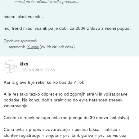
moreš pa še računat stroške prepisa,...
nisem mladi voznik...
moj frend mladi voznik pa je dobil za 280€ z Savo z vsemi popusti
Zgodovina sprememb…
spremenilo:
XLapse
(
26. feb 2019 ob 22:47
)
kixs
::
26. feb 2019, 22:55
Kar iz glave ti je rekel koliko bos dal? :lol:
A je res tako tezko odpret eno od zgornjih strani in vpisat prave
podatke. Na koncu dobis prakticno do evra natancen znesek
zavarovanja.
Celoten strosek nakupa avta (od prvega do 30 dneva lastnistva):
Cena avta + prepis + zavarovanje + cestna taksa + tablice +
storitev registracije + vinjeta + prvi tank goriva + prvi servis cez