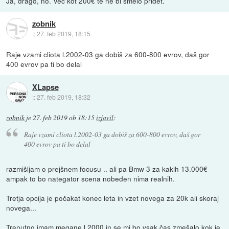
Ja, drago, no. Več kot 200€ te ne bi smelo pridet.
zobnik
::
27. feb 2019, 18:15
Raje vzami cliota l.2002-03 ga dobiš za 600-800 evrov, daš gor
400 evrov pa ti bo delal
XLapse
::
27. feb 2019, 18:32
zobnik
je
27. feb 2019 ob 18:15
izjavil
:
Raje vzami cliota l.2002-03 ga dobiš za 600-800 evrov, daš gor
400 evrov pa ti bo delal
razmišljam o prejšnem focusu .. ali pa Bmw 3 za kakih 13.000€
ampak to bo nategator scena nobeden nima realnih.
Tretja opcija je počakat konec leta in vzet novega za 20k ali skoraj
novega...
Trenutno imam megane l.2000 in se mi bo vsak čas zmešalo kok je