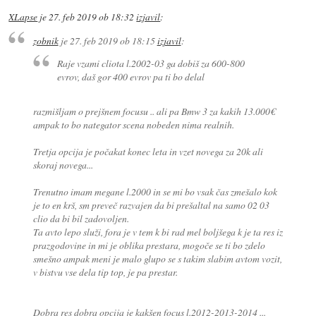
XLapse
je
27. feb 2019 ob 18:32
izjavil
:
zobnik
je
27. feb 2019 ob 18:15
izjavil
:
Raje vzami cliota l.2002-03 ga dobiš za 600-800
evrov, daš gor 400 evrov pa ti bo delal
razmišljam o prejšnem focusu .. ali pa Bmw 3 za kakih 13.000€
ampak to bo nategator scena nobeden nima realnih.
Tretja opcija je počakat konec leta in vzet novega za 20k ali
skoraj novega...
Trenutno imam megane l.2000 in se mi bo vsak čas zmešalo kok
je to en krš, sm preveč razvajen da bi prešaltal na samo 02 03
clio da bi bil zadovoljen.
Ta avto lepo služi, fora je v tem k bi rad mel boljšega k je ta res iz
prazgodovine in mi je oblika prestara, mogoče se ti bo zdelo
smešno ampak meni je malo glupo se s takim slabim avtom vozit,
v bistvu vse dela tip top, je pa prestar.
Dobra res dobra opcija je kakšen focus l.2012-2013-2014 ...