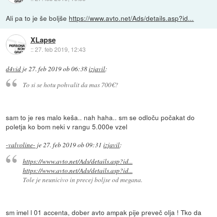
Ali pa to je še boljše
https://www.avto.net/Ads/details.asp?id...
XLapse
::
27. feb 2019, 12:43
d4vid
je
27. feb 2019 ob 06:38
izjavil
:
To si se hotu pohvalit da mas 700€?
sam to je res malo keša.. nah haha.. sm se odloču počakat do
poletja ko bom neki v rangu 5.000e vzel
-valvoline-
je
27. feb 2019 ob 09:31
izjavil
:
https://www.avto.net/Ads/details.asp?id...
https://www.avto.net/Ads/details.asp?id...
Tole je neunicivo in precej boljse od megana.
sm imel l 01 accenta, dober avto ampak pije preveč olja ! Tko da