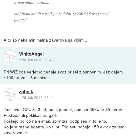
nisem mladi voznik...
moj frend mladi voznik pa je dobil za 280€ z Savo z vsemi
popusti
A to so neka minimalna zavarovanja vidim...
WhiteAngel
::
26. feb 2019, 23:40
Pri WIZ bos verjetno ceneje skoz prisel z osnovnim. Jaz dajem
~100eur za 1.6 masino.
zobnik
::
26. feb 2019, 23:44
Jaz imam G24 že 3 let, polni popust, osn. za 55kw le 85 evrov
Pokličeš ali poklikaš na g24.
Pošljejo polico na e-mail, sprintaš, podpišeš in to je to.
Ko je*e razne agente, ko ti pri Triglavu hočejo 150 evrov za isto
zavarovanje.