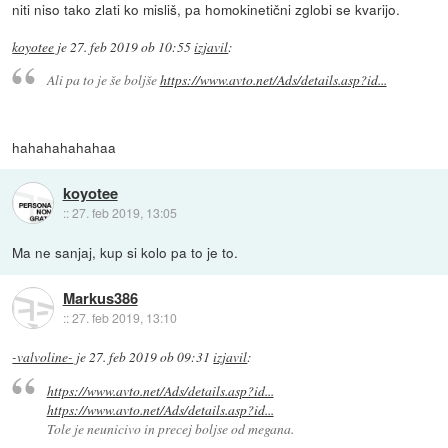
niti niso tako zlati ko misliš, pa homokinetični zglobi se kvarijo.
koyotee
je
27. feb 2019 ob 10:55
izjavil
:
Ali pa to je še boljše
https://www.avto.net/Ads/details.asp?id...
hahahahahahaa
koyotee
::
27. feb 2019, 13:05
Ma ne sanjaj, kup si kolo pa to je to.
Markus386
::
27. feb 2019, 13:10
-valvoline-
je
27. feb 2019 ob 09:31
izjavil
:
https://www.avto.net/Ads/details.asp?id...
https://www.avto.net/Ads/details.asp?id...
Tole je neunicivo in precej boljse od megana.