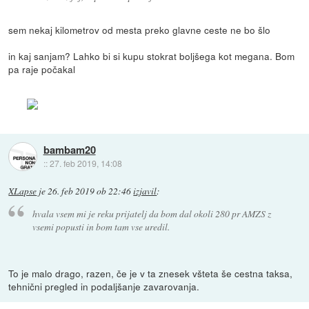
sem nekaj kilometrov od mesta preko glavne ceste ne bo šlo
in kaj sanjam? Lahko bi si kupu stokrat boljšega kot megana. Bom
pa raje počakal
bambam20
::
27. feb 2019, 14:08
XLapse
je
26. feb 2019 ob 22:46
izjavil
:
hvala vsem mi je reku prijatelj da bom dal okoli 280 pr AMZS z
vsemi popusti in bom tam vse uredil.
To je malo drago, razen, če je v ta znesek všteta še cestna taksa,
tehnični pregled in podaljšanje zavarovanja.