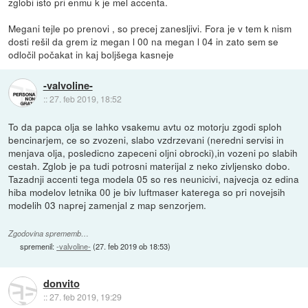
zglobi isto pri enmu k je mel accenta.
Megani tejle po prenovi , so precej zanesljivi. Fora je v tem k nism
dosti rešil da grem iz megan l 00 na megan l 04 in zato sem se
odločil počakat in kaj boljšega kasneje
-valvoline-
::
27. feb 2019, 18:52
To da papca olja se lahko vsakemu avtu oz motorju zgodi sploh
bencinarjem, ce so zvozeni, slabo vzdrzevani (neredni servisi in
menjava olja, posledicno zapeceni oljni obrocki),in vozeni po slabih
cestah. Zglob je pa tudi potrosni materijal z neko zivljensko dobo.
Tazadnji accenti tega modela 05 so res neunicivi, najvecja oz edina
hiba modelov letnika 00 je biv luftmaser katerega so pri novejsih
modelih 03 naprej zamenjal z map senzorjem.
Zgodovina sprememb…
spremenil:
-valvoline-
(
27. feb 2019 ob 18:53
)
donvito
::
27. feb 2019, 19:29