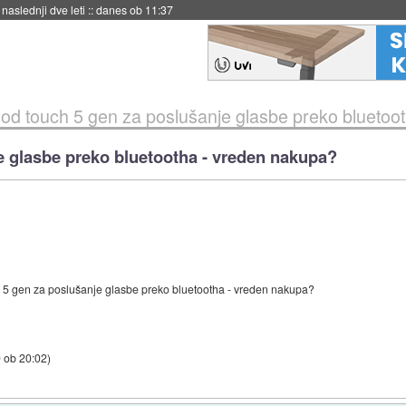
naslednji dve leti
::
danes ob 11:37
Pod touch 5 gen za poslušanje glasbe preko bluetoo
e glasbe preko bluetootha - vreden nakupa?
h 5 gen za poslušanje glasbe preko bluetootha - vreden nakupa?
9 ob 20:02
)