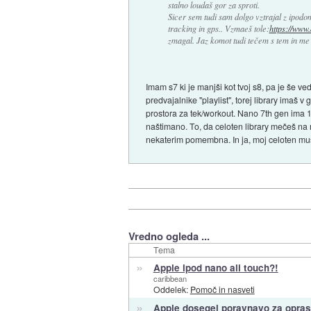
stalno loudaš gor za sproti.
Sicer sem tudi sam dolgo vztrajal z ipodo
tracking in gps.. Vzmaeš tole:
https://www
zmagal. Jaz komot tudi tečem s tem in me 
Imam s7 ki je manjši kot tvoj s8, pa je še v
predvajalnike "playlist", torej library imaš 
prostora za tek/workout. Nano 7th gen ima 1
naštimano. To, da celoten library mečeš na 
nekaterim pomembna. In ja, moj celoten mus
Vredno ogleda ...
Tema
»
Apple ipod nano ali touch?!
caribbean
Oddelek:
Pomoč in nasveti
»
Apple dosegel poravnavo za opra