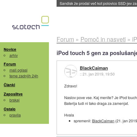
Sandisk že prodal več kot polovico SSD-jev za 
Forum
»
Pomoč in nasveti
»
i
Novice
iPod touch 5 gen za poslušanj
arhiv
Forum
BlackCaiman
mali oglasi
::
21. jan 2019, 19:50
teme zadnjih 24h
Članki
Zdravo!
Zaposlitve
Naslov pove vse. Kaj menite? Je iPod touc
brskaj
Baterija tudi ni tako draga za zamenjat.
Ostalo
pravila
Hvala
spremenil:
BlackCaiman
(
21. jan 201