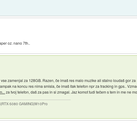
aper oz. nano 7th..
 vse zamenjal za 128GB. Razen, če imaš res malo muzike ali stalno loudaš gor za s
 ampak na koncu res nima smisla, če imaš itak telefon npr za tracking in gps.. Vzm
...
za tvoj telefon, daš za pas in si zmagal. Jaz komot tudi tečem s tem in me ne mot
B|RTX-5080 GAMING|W10Pro