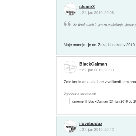
shadeX
::
21. jan 2019, 20:08
Je iPod touch 5 gen za poslušanje glasbe
Moje mnenje.. je ne. Zakaj bi nekdo v 2019 
BlackCaiman
::
21. jan 2019, 20:33
Zato ker imamo telefone v velikosti kamiona
Zgodovina sprememb…
spremenil:
BlackCaiman
(
21. jan 2019 ob 2
iloveboobz
::
21. jan 2019, 20:42