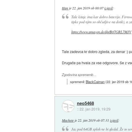
Han
je
22. jan 2019 ob 00:07
izjavil
:
Tale kitajc ima kar dobro baterijo. Firmwa
tipke pod njim so občutljive na dotik), a 
https://www.amazon.de/dp/B07GRL7MJV
Tale zadevca kr dobro zgleda, za denar :) p
Drugače pa hvala za vse odgovore. Se z vse
Zgodovina sprememb…
spremenil:
BlackCaiman
(
22. jan 2019 ob 1
neo5468
::
22. jan 2019, 19:29
Machete
je
22. jan 2019 ob 07:31
izjavil
:
Jaz pod 64GB sploh ne bi gledal. Že to s