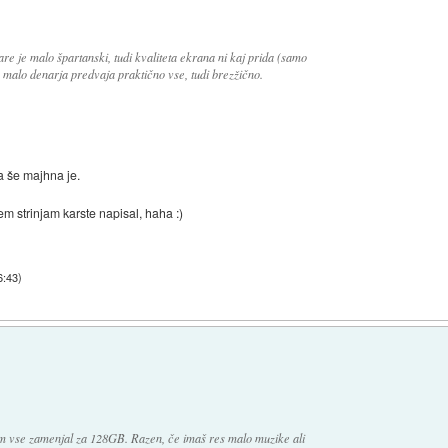
re je malo špartanski, tudi kvaliteta ekrana ni kaj prida (samo
za malo denarja predvaja praktično vse, tudi brezžično.
a še majhna je.
m strinjam karste napisal, haha :)
6:43
)
em vse zamenjal za 128GB. Razen, če imaš res malo muzike ali