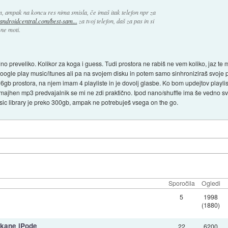
m, ampak na koncu res nima smisla, če imaš itak telefon npr za
.androidcentral.com/best-sam...
za tvoj telefon, daš za pas in si
ne moti.
edno preveliko. Kolikor za koga i guess. Tudi prostora ne rabiš ne vem koliko, jaz t
v google play music/itunes ali pa na svojem disku in potem samo sinhroniziraš svoje pl
6gb prostora, na njem imam 4 playliste in je dovolj glasbe. Ko bom updejtov playli
majhen mp3 predvajalnik se mi ne zdi praktično. Ipod nano/shuffle ima še vedno svoj
ic library je preko 300gb, ampak ne potrebuješ vsega on the go.
Sporočila
Ogledi
5
1998
(1880)
skane iPode
22
6200