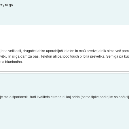
way to go.
ajhne velikosti, drugače lahko uporabljaš telefon in mp3 predvajalnik nima več pom
vitku in si ga dam za pas. Telefon ali pa ipod touch bi bila prevelika. Sem ga pa kup
ima bluetootha.
je malo špartanski, tudi kvaliteta ekrana ni kaj prida (samo tipke pod njim so občutl