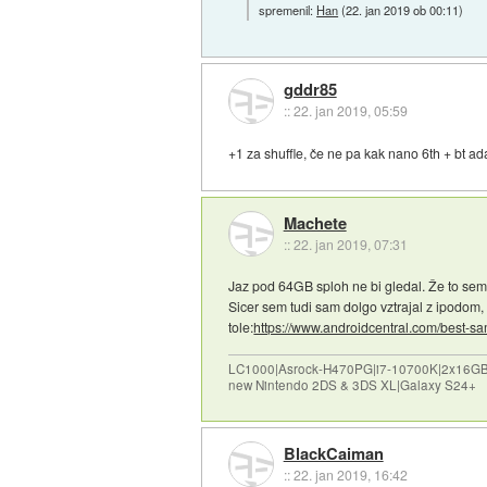
spremenil:
Han
(
22. jan 2019 ob 00:11
)
gddr85
::
22. jan 2019, 05:59
+1 za shuffle, če ne pa kak nano 6th + bt ad
Machete
::
22. jan 2019, 07:31
Jaz pod 64GB sploh ne bi gledal. Že to sem
Sicer sem tudi sam dolgo vztrajal z ipodom,
tole:
https://www.androidcentral.com/best-sam
LC1000|Asrock-H470PG|i7-10700K|2x16G
new Nintendo 2DS & 3DS XL|Galaxy S24+
BlackCaiman
::
22. jan 2019, 16:42