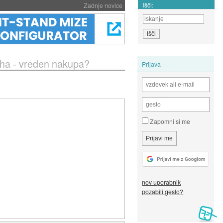
Išči:
Zadnje novice
tha - vreden nakupa?
Prijava
Zapomni si me
nov uporabnik
pozabili geslo?