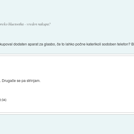
 preko bluetootha - vreden nakupa?
kupoval dodaten aparat za glasbo, če to lahko počne katerikoli sodoben telefon? Bl
. Drugače se pa strinjam.
0:34
)