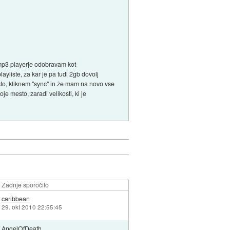
e mp3 playerje odobravam kot
ayliste, za kar je pa tudi 2gb dovolj
sto, kliknem "sync" in že mam na novo vse
e mesto, zaradi velikosti, ki je
Zadnje sporočilo
caribbean
29. okt 2010 22:55:45
AngelOfDeath