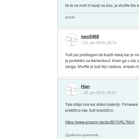
če te ne moti it nazaj na žico, je shuffle the 
smoki
neo5468
::
21. jan 2019, 22:14
Tudi jaz predlagam da kupiš nekaj kar je m
je perfekten za tek/workout. Imam ga v clip o
zanga. Shuffle je tudi fajn zadeva, ampak n
Han
::
22. jan 2019, 00:07
Tale kitajc ima kar dobro baterijo. Firmware 
praktično vse, tudi brezžično.
https://www.amazon.de/dp/B07GRL7MJV
Zgodovina sprememb…