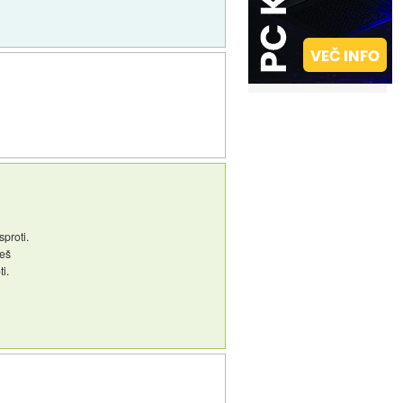
proti.
aeš
i.