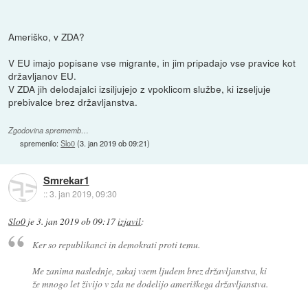
Ameriško, v ZDA?
V EU imajo popisane vse migrante, in jim pripadajo vse pravice kot
državljanov EU.
V ZDA jih delodajalci izsiljujejo z vpoklicom službe, ki izseljuje
prebivalce brez državljanstva.
Zgodovina sprememb…
spremenilo:
Slo0
(
3. jan 2019 ob 09:21
)
Smrekar1
::
3. jan 2019, 09:30
Slo0
je
3. jan 2019 ob 09:17
izjavil
:
Ker so republikanci in demokrati proti temu.
Me zanima naslednje, zakaj vsem ljudem brez državljanstva, ki
že mnogo let živijo v zda ne dodelijo ameriškega državljanstva.