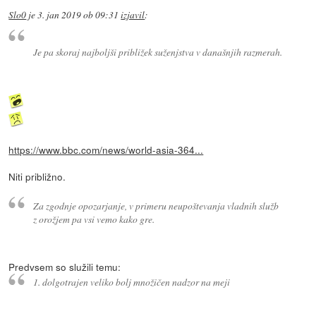
Slo0
je
3. jan 2019 ob 09:31
izjavil
:
Je pa skoraj najboljši približek suženjstva v današnjih razmerah.
https://www.bbc.com/news/world-asia-364...
Niti približno.
Za zgodnje opozarjanje, v primeru neupoštevanja vladnih služb
z orožjem pa vsi vemo kako gre.
Predvsem so služili temu:
1. dolgotrajen veliko bolj množičen nadzor na meji