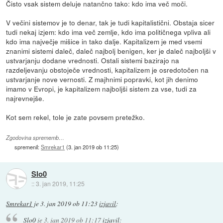
Čisto vsak sistem deluje natančno tako: kdo ima več moči.
V večini sistemov je to denar, tak je tudi kapitalistični. Obstaja sicer
tudi nekaj izjem: kdo ima več zemlje, kdo ima političnega vpliva ali
kdo ima največje mišice in tako dalje. Kapitalizem je med vsemi
znanimi sistemi daleč, daleč najbolj benigen, ker je daleč najboljši v
ustvarjanju dodane vrednosti. Ostali sistemi bazirajo na
razdeljevanju obstoječe vrednosti, kapitalizem je osredotočen na
ustvarjanje nove vernosti. Z majhnimi popravki, kot jih denimo
imamo v Evropi, je kapitalizem najboljši sistem za vse, tudi za
najrevnejše.
Kot sem rekel, tole je zate povsem pretežko.
Zgodovina sprememb…
spremenil:
Smrekar1
(
3. jan 2019 ob 11:25
)
Slo0
::
3. jan 2019, 11:25
Smrekar1
je
3. jan 2019 ob 11:23
izjavil
:
Slo0
je
3. jan 2019 ob 11:17
izjavil
: