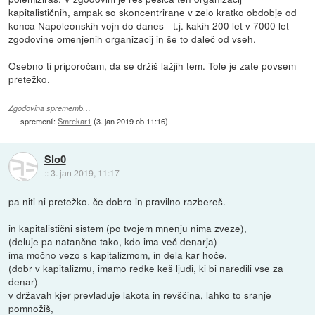
kapitalističnih, ampak so skoncentrirane v zelo kratko obdobje od
konca Napoleonskih vojn do danes - t.j. kakih 200 let v 7000 let
zgodovine omenjenih organizacij in še to daleč od vseh.
Osebno ti priporočam, da se držiš lažjih tem. Tole je zate povsem
pretežko.
Zgodovina sprememb…
spremenil:
Smrekar1
(
3. jan 2019 ob 11:16
)
Slo0
::
3. jan 2019, 11:17
pa niti ni pretežko. če dobro in pravilno razbereš.
in kapitalistični sistem (po tvojem mnenju nima zveze),
(deluje pa natančno tako, kdo ima več denarja)
ima močno vezo s kapitalizmom, in dela kar hoče.
(dobr v kapitalizmu, imamo redke keš ljudi, ki bi naredili vse za
denar)
v državah kjer prevladuje lakota in revščina, lahko to sranje
pomnožiš,