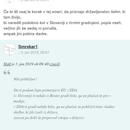
Če bi šli vsaj le korak v tej smeri, da priznajo državljanstvo tistim, ki
tam živijo,
bi naredili podobno kot v Sloveniji z črnimi gradnjami, popis vseh,
večino jih še sedaj ni porušla,
ampak jim pobira davke.
Smrekar1
::
3. jan 2019, 09:57
Slo0
je
3. jan 2019 ob 09:40
izjavil
:
Niti približno?
Da ti podam lepo primerjavo EU z ZDA.
(v Sloveniji ti nekdo iz Bosne gradi hišo, ga ne plačaš in gre v
medije,
v ZDA ti gradi nekdo hišo, ga ne plačaš, in pokličeš tisto vladno
službo, ki jih izseli iz države,
zraven pa dobi še prepoved vstopa v državo)