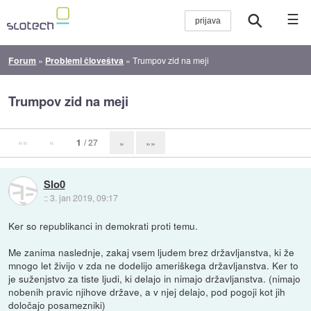
☰
Forum
»
Problemi človeštva
»
Trumpov zid na meji
Trumpov zid na meji
««
«
1
/ 27
»
»»
Slo0
::
3. jan 2019, 09:17
Ker so republikanci in demokrati proti temu.
Me zanima naslednje, zakaj vsem ljudem brez državljanstva, ki že
mnogo let živijo v zda ne dodelijo ameriškega državljanstva. Ker to
je suženjstvo za tiste ljudi, ki delajo in nimajo državljanstva. (nimajo
nobenih pravic njihove države, a v njej delajo, pod pogoji kot jih
določajo posamezniki)