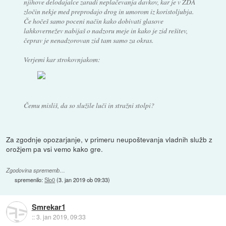
njihove delodajalce zaradi neplačevanja davkov, kar je v ZDA
zločin nekje med preprodajo drog in umorom iz koristoljubja.
Če hočeš samo poceni način kako dobivati glasove
lahkovernežev nabijaš o nadzoru meje in kako je zid rešitev,
čeprav je nenadzorovan zid tam samo za okras.
Verjemi kar strokovnjakom:
Čemu misliš, da so služile luči in stražni stolpi?
Za zgodnje opozarjanje, v primeru neupoštevanja vladnih služb z
orožjem pa vsi vemo kako gre.
Zgodovina sprememb…
spremenilo:
Slo0
(
3. jan 2019 ob 09:33
)
Smrekar1
::
3. jan 2019, 09:33