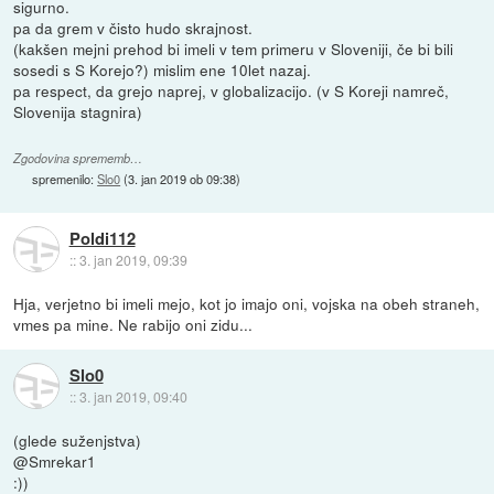
sigurno.
pa da grem v čisto hudo skrajnost.
(kakšen mejni prehod bi imeli v tem primeru v Sloveniji, če bi bili
sosedi s S Korejo?) mislim ene 10let nazaj.
pa respect, da grejo naprej, v globalizacijo. (v S Koreji namreč,
Slovenija stagnira)
Zgodovina sprememb…
spremenilo:
Slo0
(
3. jan 2019 ob 09:38
)
Poldi112
::
3. jan 2019, 09:39
Hja, verjetno bi imeli mejo, kot jo imajo oni, vojska na obeh straneh,
vmes pa mine. Ne rabijo oni zidu...
Slo0
::
3. jan 2019, 09:40
(glede suženjstva)
@Smrekar1
:))