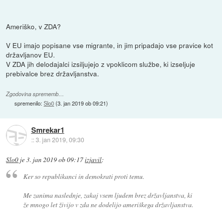
Ameriško, v ZDA?
V EU imajo popisane vse migrante, in jim pripadajo vse pravice kot
državljanov EU.
V ZDA jih delodajalci izsiljujejo z vpoklicom službe, ki izseljuje
prebivalce brez državljanstva.
Zgodovina sprememb…
spremenilo:
Slo0
(
3. jan 2019 ob 09:21
)
Smrekar1
::
3. jan 2019, 09:30
Slo0
je
3. jan 2019 ob 09:17
izjavil
:
Ker so republikanci in demokrati proti temu.
Me zanima naslednje, zakaj vsem ljudem brez državljanstva, ki
že mnogo let živijo v zda ne dodelijo ameriškega državljanstva.