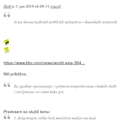
Slo0
je
3. jan 2019 ob 09:31
izjavil
:
Je pa skoraj najboljši približek suženjstva v današnjih razmerah.
https://www.bbc.com/news/world-asia-364...
Niti približno.
Za zgodnje opozarjanje, v primeru neupoštevanja vladnih služb
z orožjem pa vsi vemo kako gre.
Predvsem so služili temu:
1. dolgotrajen veliko bolj množičen nadzor na meji