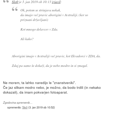
Slo0
je
3. jan 2019 ob 10:13
izjavil
:
Ok, potem se strinjava nekak,
da imajo več pravic aborigini v Avstraliji. (ker so
priznani državljani)
Kot mnogo delavcev v Zda.
Ali kako?
Aborigini imajo v Avstraliji več pravic, kot Ekvadorci v ZDA, da.
Zdaj pa samo še dokaži, da je nebo modro in si zmagal.
Ne morem, ta lahko naredijo le "znanstveniki".
Če jaz slikam modro nebo, je možno, da bodo trdili (in nekako
dokazali), da imam pokvarjen fotoaparat.
Zgodovina sprememb…
spremenilo:
Slo0
(
3. jan 2019 ob 10:52
)