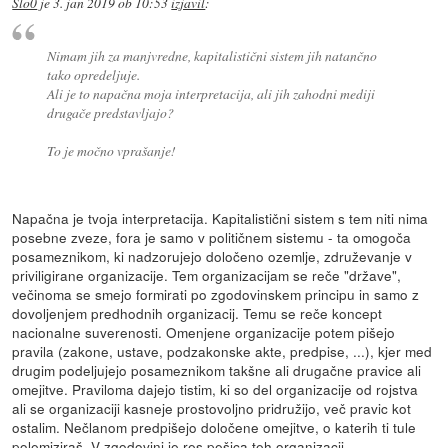
Slo0
je
3. jan 2019 ob 10:53
izjavil
:
Nimam jih za manjvredne, kapitalistični sistem jih natančno
tako opredeljuje.
Ali je to napačna moja interpretacija, ali jih zahodni mediji
drugače predstavljajo?
To je močno vprašanje!
Napačna je tvoja interpretacija. Kapitalistični sistem s tem niti nima
posebne zveze, fora je samo v političnem sistemu - ta omogoča
posameznikom, ki nadzorujejo določeno ozemlje, združevanje v
priviligirane organizacije. Tem organizacijam se reče "države",
večinoma se smejo formirati po zgodovinskem principu in samo z
dovoljenjem predhodnih organizacij. Temu se reče koncept
nacionalne suverenosti. Omenjene organizacije potem pišejo
pravila (zakone, ustave, podzakonske akte, predpise, ...), kjer med
drugim podeljujejo posameznikom takšne ali drugačne pravice ali
omejitve. Praviloma dajejo tistim, ki so del organizacije od rojstva
ali se organizaciji kasneje prostovoljno pridružijo, več pravic kot
ostalim. Nečlanom predpišejo določene omejitve, o katerih ti tule
polemiziraš. V zgodovini je res pešica teh organizacij