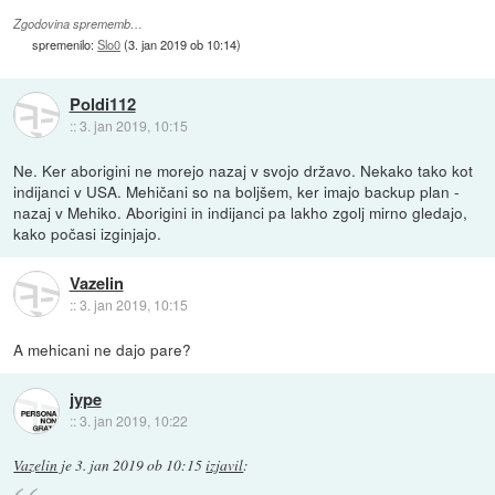
Zgodovina sprememb…
spremenilo:
Slo0
(
3. jan 2019 ob 10:14
)
Poldi112
::
3. jan 2019, 10:15
Ne. Ker aborigini ne morejo nazaj v svojo državo. Nekako tako kot
indijanci v USA. Mehičani so na boljšem, ker imajo backup plan -
nazaj v Mehiko. Aborigini in indijanci pa lakho zgolj mirno gledajo,
kako počasi izginjajo.
Vazelin
::
3. jan 2019, 10:15
A mehicani ne dajo pare?
jype
::
3. jan 2019, 10:22
Vazelin
je
3. jan 2019 ob 10:15
izjavil
: