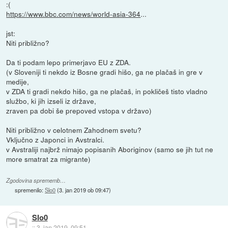
:(
https://www.bbc.com/news/world-asia-364
...
jst:
Niti približno?
Da ti podam lepo primerjavo EU z ZDA.
(v Sloveniji ti nekdo iz Bosne gradi hišo, ga ne plačaš in gre v
medije,
v ZDA ti gradi nekdo hišo, ga ne plačaš, in pokličeš tisto vladno
službo, ki jih izseli iz države,
zraven pa dobi še prepoved vstopa v državo)
Niti približno v celotnem Zahodnem svetu?
Vključno z Japonci in Avstralci.
v Avstraliji najbrž nimajo popisanih Aboriginov (samo se jih tut ne
more smatrat za migrante)
Zgodovina sprememb…
spremenilo:
Slo0
(
3. jan 2019 ob 09:47
)
Slo0
::
3. jan 2019, 09:51