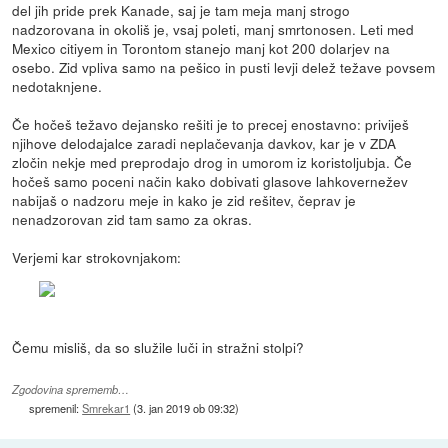
del jih pride prek Kanade, saj je tam meja manj strogo
nadzorovana in okoliš je, vsaj poleti, manj smrtonosen. Leti med
Mexico citiyem in Torontom stanejo manj kot 200 dolarjev na
osebo. Zid vpliva samo na pešico in pusti levji delež težave povsem
nedotaknjene.
Če hočeš težavo dejansko rešiti je to precej enostavno: priviješ
njihove delodajalce zaradi neplačevanja davkov, kar je v ZDA
zločin nekje med preprodajo drog in umorom iz koristoljubja. Če
hočeš samo poceni način kako dobivati glasove lahkovernežev
nabijaš o nadzoru meje in kako je zid rešitev, čeprav je
nenadzorovan zid tam samo za okras.
Verjemi kar strokovnjakom:
Čemu misliš, da so služile luči in stražni stolpi?
Zgodovina sprememb…
spremenil:
Smrekar1
(
3. jan 2019 ob 09:32
)