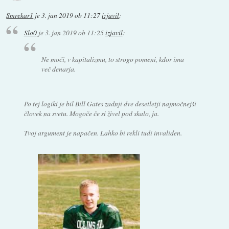
Smrekar1
je
3. jan 2019 ob 11:27
izjavil
:
Slo0
je
3. jan 2019 ob 11:25
izjavil
:
Ne moči, v kapitalizmu, to strogo pomeni, kdor ima
več denarja.
Po tej logiki je bil Bill Gates zadnji dve desetletji najmočnejši
človek na svetu. Mogoče če si živel pod skalo, ja.
Tvoj argument je napačen. Lahko bi rekli tudi invaliden.