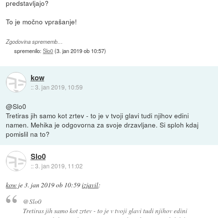
predstavljajo?
To je močno vprašanje!
Zgodovina sprememb…
spremenilo:
Slo0
(
3. jan 2019 ob 10:57
)
kow
::
3. jan 2019, 10:59
@Slo0
Tretiras jih samo kot zrtev - to je v tvoji glavi tudi njihov edini
namen. Mehika je odgovorna za svoje drzavljane. Si sploh kdaj
pomislil na to?
Slo0
::
3. jan 2019, 11:02
kow
je
3. jan 2019 ob 10:59
izjavil
:
@Slo0
Tretiras jih samo kot zrtev - to je v tvoji glavi tudi njihov edini