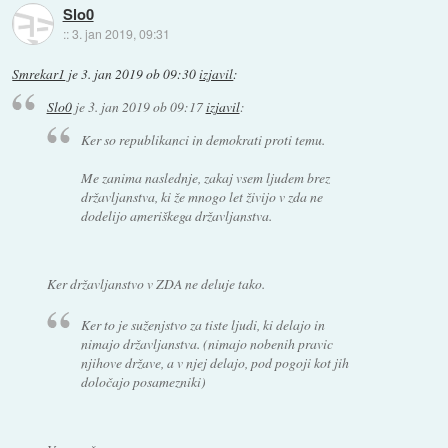
Slo0
::
3. jan 2019, 09:31
Smrekar1
je
3. jan 2019 ob 09:30
izjavil
:
Slo0
je
3. jan 2019 ob 09:17
izjavil
:
Ker so republikanci in demokrati proti temu.
Me zanima naslednje, zakaj vsem ljudem brez
državljanstva, ki že mnogo let živijo v zda ne
dodelijo ameriškega državljanstva.
Ker državljanstvo v ZDA ne deluje tako.
Ker to je suženjstvo za tiste ljudi, ki delajo in
nimajo državljanstva. (nimajo nobenih pravic
njihove države, a v njej delajo, pod pogoji kot jih
določajo posamezniki)