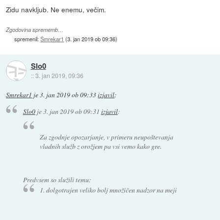
Zidu navkljub. Ne enemu, večim.
Zgodovina sprememb…
spremenil:
Smrekar1
(
3. jan 2019 ob 09:36
)
Slo0
::
3. jan 2019, 09:36
Smrekar1
je
3. jan 2019 ob 09:33
izjavil
:
Slo0
je
3. jan 2019 ob 09:31
izjavil
:
Za zgodnje opozarjanje, v primeru neupoštevanja
vladnih služb z orožjem pa vsi vemo kako gre.
Predvsem so služili temu:
1. dolgotrajen veliko bolj množičen nadzor na meji