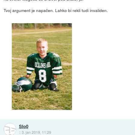
Tvoj argument je napačen. Lahko bi rekli tudi invaliden.
Slo0
::
3. jan 2019, 11:29