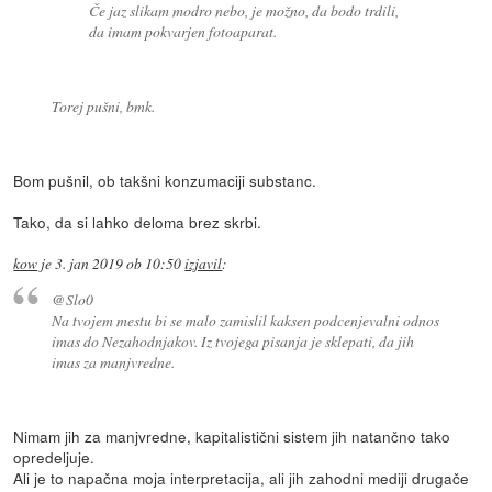
Če jaz slikam modro nebo, je možno, da bodo trdili,
da imam pokvarjen fotoaparat.
Torej pušni, bmk.
Bom pušnil, ob takšni konzumaciji substanc.
Tako, da si lahko deloma brez skrbi.
kow
je
3. jan 2019 ob 10:50
izjavil
:
@Slo0
Na tvojem mestu bi se malo zamislil kaksen podcenjevalni odnos
imas do Nezahodnjakov. Iz tvojega pisanja je sklepati, da jih
imas za manjvredne.
Nimam jih za manjvredne, kapitalistični sistem jih natančno tako
opredeljuje.
Ali je to napačna moja interpretacija, ali jih zahodni mediji drugače