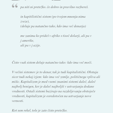
pa niti ni pretežko. če dobro in pravilno razbereš.
in kapitilistični sistem (po tvojem mnenju nima
zveze),
(deluje pa natančno tako, kdo ima več denarja)
me zanima ko prideš v afriko s tisoč dolarji, ali pa v
j amerike,
ali pa v j azije.
Čisto vsak sistem deluje natančno tako: kdo ima več moči.
V večini sistemov je to denar, tak je tudi kapitalistični. Obstaja
sicer tudi nekaj izjem: kdo ima več zemlje, političnega vpliva ali
mišic. Kapitalizem je med vsemi znanimi sistemi daleč, daleč
najbolj benigen, ker je daleč najboljši v ustvarjanju dodane
vrednosti. Ostali sistemi bazirajo na razdeljevanju obstoječe
vrednosti, kapitalizem je osredotočen na ustvarjanje nove
vernosti.
Kot sem rekel, tole je zate čisto pretežko.