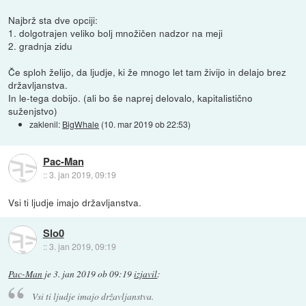
Najbrž sta dve opciji:
1. dolgotrajen veliko bolj množičen nadzor na meji
2. gradnja zidu
Če sploh želijo, da ljudje, ki že mnogo let tam živijo in delajo brez
državljanstva.
In le-tega dobijo. (ali bo še naprej delovalo, kapitalistično
suženjstvo)
zaklenil:
BigWhale
(
10. mar 2019 ob 22:53
)
Pac-Man
::
3. jan 2019, 09:19
Vsi ti ljudje imajo državljanstva.
Slo0
::
3. jan 2019, 09:19
Pac-Man
je
3. jan 2019 ob 09:19
izjavil
:
Vsi ti ljudje imajo državljanstva.