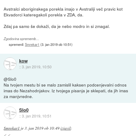
Avstralci aboriginskega porekla imajo v Avstraliji več pravic kot
Ekvadorci kateregakoli porekla v ZDA, da.
Zdaj pa samo še dokaži, da je nebo modro in si zmagal.
Zgodovina sprememb…
spremenil:
Smrekar1
(
3. jan 2019 ob 10:51
)
kow
::
3. jan 2019, 10:50
@Slo0
Na tvojem mestu bi se malo zamislil kaksen podcenjevalni odnos
imas do Nezahodnjakov. Iz tvojega pisanja je sklepati, da jih imas
za manjvredne.
Slo0
::
3. jan 2019, 10:51
Smrekar1
je
3. jan 2019 ob 10:49
izjavil
: