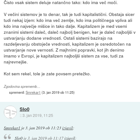
Čisto vsak sistem deluje natančno tako: kdo ima več moči.
V večini sistemov je to denar, tak je tudi kapitalistični. Obstaja sicer
tudi nekaj izjem: kdo ima več zemlje, kdo ima političnega vpliva ali
kdo ima največje mišice in tako dalje. Kapitalizem je med vsemi
znanimi sistemi daleč, daleč najbolj benigen, ker je daleč najboljši v
ustvarjanju dodane vrednosti. Ostali sistemi bazirajo na
razdeljevanju obstoječe vrednosti, kapitalizem je osredotočen na
ustvarjanje nove vernosti. Z majhnimi popravki, kot jih denimo
imamo v Evropi, je kapitalizem najboljši sistem za vse, tudi za
najrevnejše.
Kot sem rekel, tole je zate povsem pretežko.
Zgodovina sprememb…
spremenil:
Smrekar1
(
3. jan 2019 ob 11:25
)
Slo0
::
3. jan 2019, 11:25
Smrekar1
je
3. jan 2019 ob 11:23
izjavil
:
Slo0
je
3. jan 2019 ob 11:17
izjavil
: