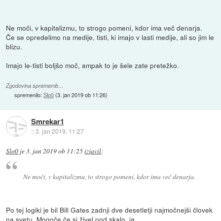
Ne moči, v kapitalizmu, to strogo pomeni, kdor ima več denarja.
Če se opredelimo na medije, tisti, ki imajo v lasti medije, ali so jim le
blizu.
Imajo le-tisti boljšo moč, ampak to je šele zate pretežko.
Zgodovina sprememb…
spremenilo:
Slo0
(
3. jan 2019 ob 11:26
)
Smrekar1
::
3. jan 2019, 11:27
Slo0
je
3. jan 2019 ob 11:25
izjavil
:
Ne moči, v kapitalizmu, to strogo pomeni, kdor ima več denarja.
Po tej logiki je bil Bill Gates zadnji dve desetletji najmočnejši človek
na svetu. Mogoče če si živel pod skalo, ja.