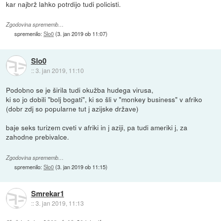
kar najbrž lahko potrdijo tudi policisti.
Zgodovina sprememb…
spremenilo:
Slo0
(
3. jan 2019 ob 11:07
)
Slo0
::
3. jan 2019, 11:10
Podobno se je širila tudi okužba hudega virusa,
ki so jo dobili "bolj bogati", ki so šli v "monkey business" v afriko
(dobr zdj so popularne tut j azijske države)
baje seks turizem cveti v afriki in j aziji, pa tudi ameriki j, za
zahodne prebivalce.
Zgodovina sprememb…
spremenilo:
Slo0
(
3. jan 2019 ob 11:15
)
Smrekar1
::
3. jan 2019, 11:13