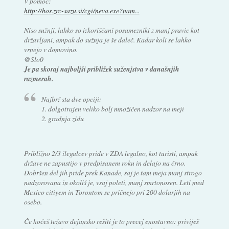
V pomoč:
http://bos.zrc-sazu.si/cgi/neva.exe?nam...
Niso sužnji, lahko so izkoriščani posamezniki z manj pravic kot
državljani, ampak do sužnja je še daleč. Kadar koli se lahko
vrnejo v domovino.
@Slo0
Je pa skoraj najboljši približek suženjstva v današnjih
razmerah.
Najbrž sta dve opciji:
1. dolgotrajen veliko bolj množičen nadzor na meji
2. gradnja zidu
Približno 2/3 ilegalcev pride v ZDA legalno, kot turisti, ampak
države ne zapustijo v predpisanem roku in delajo na črno.
Dobršen del jih pride prek Kanade, saj je tam meja manj strogo
nadzorovana in okoliš je, vsaj poleti, manj smrtonosen. Leti med
Mexico citiyem in Torontom se pričnejo pri 200 dolarjih na
osebo.
Če hočeš težavo dejansko rešiti je to precej enostavno: priviješ