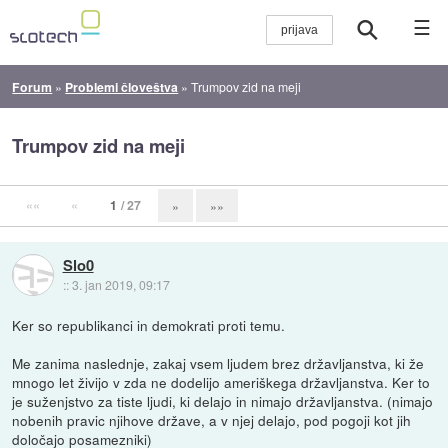
☰
Forum
»
Problemi človeštva
»
Trumpov zid na meji
Trumpov zid na meji
««
«
1
/ 27
»
»»
Slo0
::
3. jan 2019, 09:17
Ker so republikanci in demokrati proti temu.
Me zanima naslednje, zakaj vsem ljudem brez državljanstva, ki že
mnogo let živijo v zda ne dodelijo ameriškega državljanstva. Ker to
je suženjstvo za tiste ljudi, ki delajo in nimajo državljanstva. (nimajo
nobenih pravic njihove države, a v njej delajo, pod pogoji kot jih
določajo posamezniki)