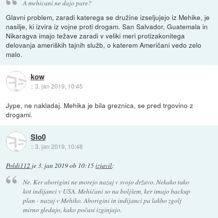
A mehicani ne dajo pare?
Glavni problem, zaradi katerega se družine izseljujejo iz Mehike, je
nasilje, ki izvira iz vojne proti drogam. San Salvador, Guatemala in
Nikaragva imajo težave zaradi v veliki meri protizakonitega
delovanja ameriških tajnih služb, o katerem Američani vedo zelo
malo.
kow
::
3. jan 2019, 10:45
Jype, ne nakladaj. Mehika je bila greznica, se pred trgovino z
drogami.
Slo0
::
3. jan 2019, 10:48
Poldi112
je
3. jan 2019 ob 10:15
izjavil
:
Ne. Ker aborigini ne morejo nazaj v svojo državo. Nekako tako
kot indijanci v USA. Mehičani so na boljšem, ker imajo backup
plan - nazaj v Mehiko. Aborigini in indijanci pa lakho zgolj
mirno gledajo, kako počasi izginjajo.