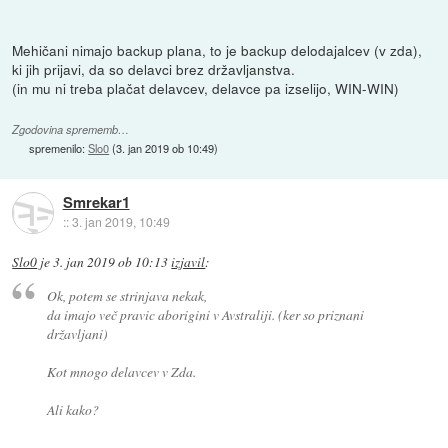
Mehičani nimajo backup plana, to je backup delodajalcev (v zda),
ki jih prijavi, da so delavci brez državljanstva.
(in mu ni treba plačat delavcev, delavce pa izselijo, WIN-WIN)
Zgodovina sprememb…
spremenilo:
Slo0
(
3. jan 2019 ob 10:49
)
Smrekar1
::
3. jan 2019, 10:49
Slo0
je
3. jan 2019 ob 10:13
izjavil
:
Ok, potem se strinjava nekak,
da imajo več pravic aborigini v Avstraliji. (ker so priznani
državljani)
Kot mnogo delavcev v Zda.
Ali kako?