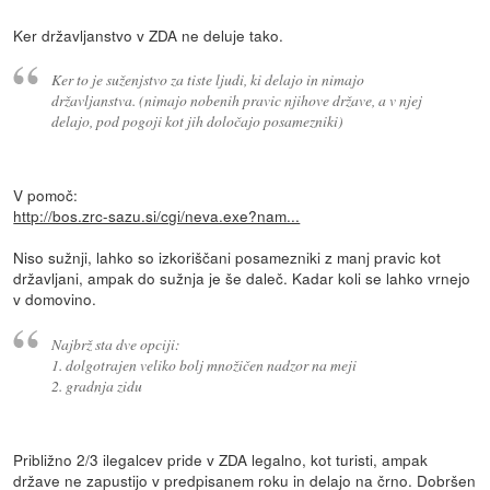
Ker državljanstvo v ZDA ne deluje tako.
Ker to je suženjstvo za tiste ljudi, ki delajo in nimajo
državljanstva. (nimajo nobenih pravic njihove države, a v njej
delajo, pod pogoji kot jih določajo posamezniki)
V pomoč:
http://bos.zrc-sazu.si/cgi/neva.exe?nam...
Niso sužnji, lahko so izkoriščani posamezniki z manj pravic kot
državljani, ampak do sužnja je še daleč. Kadar koli se lahko vrnejo
v domovino.
Najbrž sta dve opciji:
1. dolgotrajen veliko bolj množičen nadzor na meji
2. gradnja zidu
Približno 2/3 ilegalcev pride v ZDA legalno, kot turisti, ampak
države ne zapustijo v predpisanem roku in delajo na črno. Dobršen