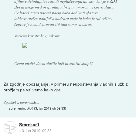
njihove delodajalce zaradi neplačevanja davkov, kar je v ZDA
zločin nekje med preprodajo drog in umorom iz koristoljubja.
Če hočeš samo poceni način kako dobivati glasove
lahkovernežev nabijaš o nadzoru meje in kako je zid rešitev,
čeprav je nenadzorovan zid tam samo za okras.
Verjemi kar strokovnjakom:
Čemu misliš, da so služile luči in stražni stolpi?
Za zgodnje opozarjanje, v primeru neupoštevanja vladnih služb z
orožjem pa vsi vemo kako gre.
Zgodovina sprememb…
spremenilo:
Slo0
(
3. jan 2019 ob 09:33
)
Smrekar1
::
3. jan 2019, 09:33