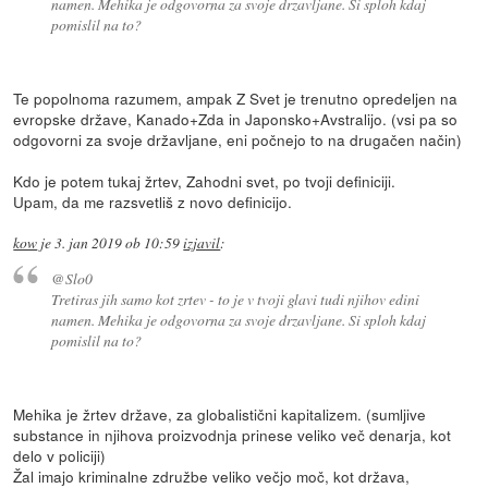
namen. Mehika je odgovorna za svoje drzavljane. Si sploh kdaj
pomislil na to?
Te popolnoma razumem, ampak Z Svet je trenutno opredeljen na
evropske države, Kanado+Zda in Japonsko+Avstralijo. (vsi pa so
odgovorni za svoje državljane, eni počnejo to na drugačen način)
Kdo je potem tukaj žrtev, Zahodni svet, po tvoji definiciji.
Upam, da me razsvetliš z novo definicijo.
kow
je
3. jan 2019 ob 10:59
izjavil
:
@Slo0
Tretiras jih samo kot zrtev - to je v tvoji glavi tudi njihov edini
namen. Mehika je odgovorna za svoje drzavljane. Si sploh kdaj
pomislil na to?
Mehika je žrtev države, za globalistični kapitalizem. (sumljive
substance in njihova proizvodnja prinese veliko več denarja, kot
delo v policiji)
Žal imajo kriminalne združbe veliko večjo moč, kot država,