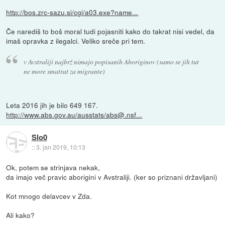
http://bos.zrc-sazu.si/cgi/a03.exe?name...
Če narediš to boš moral tudi pojasniti kako do takrat nisi vedel, da
imaš opravka z ilegalci. Veliko sreče pri tem.
v Avstraliji najbrž nimajo popisanih Aboriginov (samo se jih tut
ne more smatrat za migrante)
Leta 2016 jih je bilo 649 167.
http://www.abs.gov.au/ausstats/abs@.nsf...
Slo0
::
3. jan 2019, 10:13
Ok, potem se strinjava nekak,
da imajo več pravic aborigini v Avstraliji. (ker so priznani državljani)
Kot mnogo delavcev v Zda.
Ali kako?