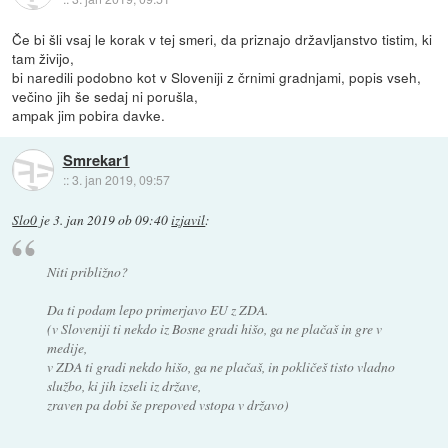
Če bi šli vsaj le korak v tej smeri, da priznajo državljanstvo tistim, ki
tam živijo,
bi naredili podobno kot v Sloveniji z črnimi gradnjami, popis vseh,
večino jih še sedaj ni porušla,
ampak jim pobira davke.
Smrekar1
::
3. jan 2019, 09:57
Slo0
je
3. jan 2019 ob 09:40
izjavil
:
Niti približno?
Da ti podam lepo primerjavo EU z ZDA.
(v Sloveniji ti nekdo iz Bosne gradi hišo, ga ne plačaš in gre v
medije,
v ZDA ti gradi nekdo hišo, ga ne plačaš, in pokličeš tisto vladno
službo, ki jih izseli iz države,
zraven pa dobi še prepoved vstopa v državo)