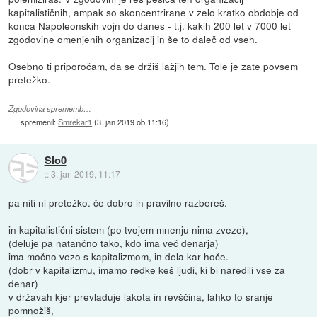
kapitalističnih, ampak so skoncentrirane v zelo kratko obdobje od
konca Napoleonskih vojn do danes - t.j. kakih 200 let v 7000 let
zgodovine omenjenih organizacij in še to daleč od vseh.
Osebno ti priporočam, da se držiš lažjih tem. Tole je zate povsem
pretežko.
Zgodovina sprememb…
spremenil:
Smrekar1
(
3. jan 2019 ob 11:16
)
Slo0
::
3. jan 2019, 11:17
pa niti ni pretežko. če dobro in pravilno razbereš.
in kapitalistični sistem (po tvojem mnenju nima zveze),
(deluje pa natančno tako, kdo ima več denarja)
ima močno vezo s kapitalizmom, in dela kar hoče.
(dobr v kapitalizmu, imamo redke keš ljudi, ki bi naredili vse za
denar)
v državah kjer prevladuje lakota in revščina, lahko to sranje
pomnožiš,