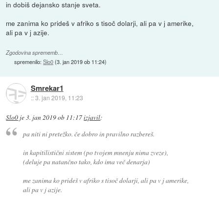
in dobiš dejansko stanje sveta.
me zanima ko prideš v afriko s tisoč dolarji, ali pa v j amerike,
ali pa v j azije.
Zgodovina sprememb…
spremenilo:
Slo0
(
3. jan 2019 ob 11:24
)
Smrekar1
::
3. jan 2019, 11:23
Slo0
je
3. jan 2019 ob 11:17
izjavil
:
pa niti ni pretežko. če dobro in pravilno razbereš.
in kapitilistični sistem (po tvojem mnenju nima zveze),
(deluje pa natančno tako, kdo ima več denarja)
me zanima ko prideš v afriko s tisoč dolarji, ali pa v j amerike,
ali pa v j azije.