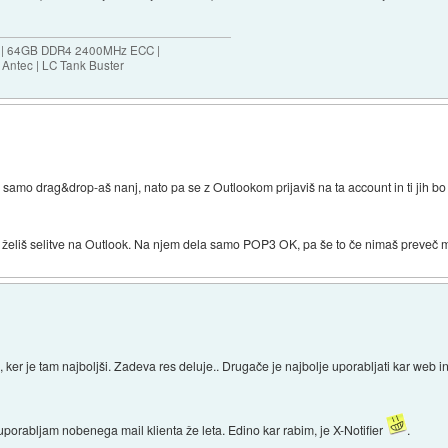
ES | 64GB DDR4 2400MHz ECC |
Antec | LC Tank Buster
samo drag&drop-aš nanj, nato pa se z Outlookom prijaviš na ta account in ti jih bo 
es želiš selitve na Outlook. Na njem dela samo POP3 OK, pa še to če nimaš preveč m
 ker je tam najboljši. Zadeva res deluje.. Drugače je najbolje uporabljati kar web
orabljam nobenega mail klienta že leta. Edino kar rabim, je X-Notifier
.