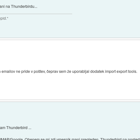
ani na Thunderbirdu...
upid."
emailov ne pride v poštev, čeprav sem že uporabljal dodatek import export tools.
jam Thunderbird ...
 z IMAP/Google. Obenem se mi zdi vmesnik manj pregleden. Thunderbird na pogled