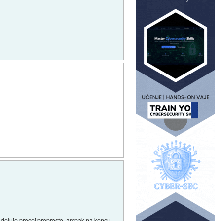
 deluje precej preprosto, ampak na koncu