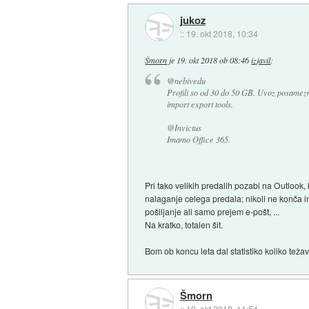
jukoz
::
19. okt 2018, 10:34
Šmorn
je
19. okt 2018 ob 08:46
izjavil
:
@nebivedu
Profili so od 30 do 50 GB. Uvoz posamezn
import export tools.
@Invictus
Imamo Office 365.
Pri tako velikih predalih pozabi na Outloo
nalaganje celega predala; nikoli ne konča in
pošiljanje ali samo prejem e-pošt, ...
Na kratko, totalen šit.
Bom ob koncu leta dal statistiko koliko teža
Šmorn
::
19. okt 2018, 11:54