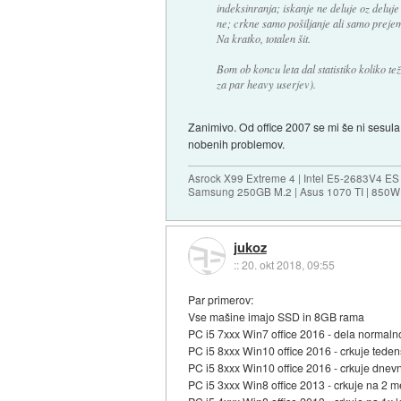
indeksinranja; iskanje ne deluje oz deluje 
ne; crkne samo pošiljanje ali samo prejem 
Na kratko, totalen šit.
Bom ob koncu leta dal statistiko koliko te
za par heavy userjev).
Zanimivo. Od office 2007 se mi še ni sesula
nobenih problemov.
Asrock X99 Extreme 4 | Intel E5-2683V4 
Samsung 250GB M.2 | Asus 1070 TI | 850W 
jukoz
::
20. okt 2018, 09:55
Par primerov:
Vse mašine imajo SSD in 8GB rama
PC i5 7xxx Win7 office 2016 - dela normaln
PC i5 8xxx Win10 office 2016 - crkuje tede
PC i5 8xxx Win10 office 2016 - crkuje dnev
PC i5 3xxx Win8 office 2013 - crkuje na 2 m