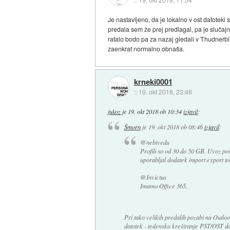
Je nastavljeno, da je lokalno v ost datoteki
predala sem že prej predlagal, pa je slučajn
ratalo bodo pa za nazaj gledali v Thudnerbir
zaenkrat normalno obnaša.
krneki0001
::
19. okt 2018, 23:48
jukoz
je
19. okt 2018 ob 10:34
izjavil
:
Šmorn
je
19. okt 2018 ob 08:46
izjavil
:
@nebivedu
Profili so od 30 do 50 GB. Uvoz po
uporabljal dodatek import export to
@Invictus
Imamo Office 365.
Pri tako velikih predalih pozabi na Outl
datotek - tedensko kreširanje PST/OST da