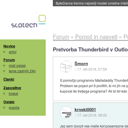
Spletne strani začele streči oglase za agente
Forum
»
Pomoč in nasveti
»
P
Novice
Pretvorba Thunderbird v Outl
arhiv
Forum
Šmorn
mali oglasi
::
17. okt 2018, 07:59
teme zadnjih 24h
Članki
S pomočjo programov Mailsdaddy Thunderbir
Problem se pojavi pri 6 profilih, ki mi jih 
Zaposlitve
kupoval še tretjega programa? Ali bi bil kdo
brskaj
Ostalo
pravila
krneki0001
::
17. okt 2018, 08:05
Jaz sem izvozil vse maile kot posamezne dat