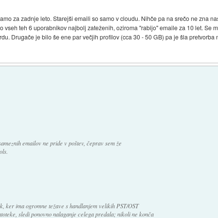
 samo za zadnje leto. Starejši emaili so samo v cloudu. Nihče pa na srečo ne zna nas
o vseh teh 6 uporabnikov najbolj zateženih, oziroma "rabijo" emaile za 10 let. Se m
du. Drugače je bilo še ene par večjih profilov (cca 30 - 50 GB) pa je šla pretvorba
sameznih emailov ne pride v poštev, čeprav sem že
ols.
ook, ker ima ogromne težave s handlanjem velikih PST/OST
toteke, sledi ponovno nalaganje celega predala; nikoli ne konča