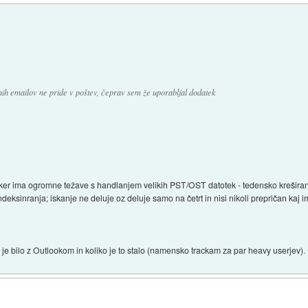
ih emailov ne pride v poštev, čeprav sem že uporabljal dodatek
k, ker ima ogromne težave s handlanjem velikih PST/OST datotek - tedensko krešir
deksinranja; iskanje ne deluje oz deluje samo na četrt in nisi nikoli prepričan kaj 
v je bilo z Outlookom in koliko je to stalo (namensko trackam za par heavy userjev).