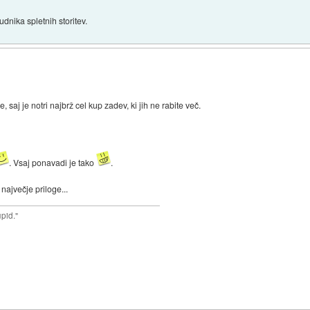
nika spletnih storitev.
, saj je notri najbrž cel kup zadev, ki jih ne rabite več.
. Vsaj ponavadi je tako
.
največje priloge...
upid."