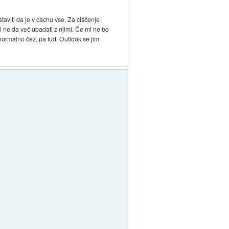
taviti da je v cachu vse. Za čiščenje
i ne da več ubadati z njimi. Če mi ne bo
 normalno čez, pa tudi Outlook se jim