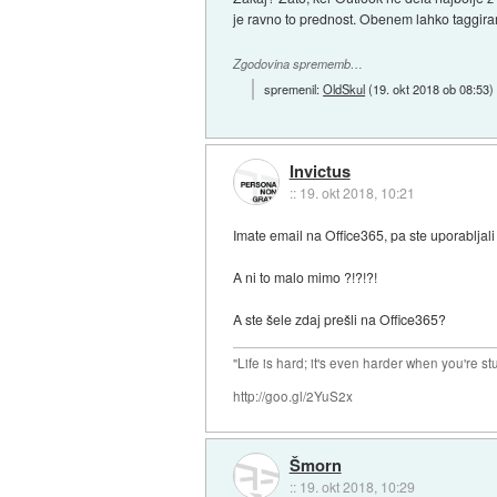
je ravno to prednost. Obenem lahko taggiram
Zgodovina sprememb…
spremenil:
OldSkul
(
19. okt 2018 ob 08:53
)
Invictus
::
19. okt 2018, 10:21
Imate email na Office365, pa ste uporabljal
A ni to malo mimo ?!?!?!
A ste šele zdaj prešli na Office365?
"Life is hard; it's even harder when you're st
http://goo.gl/2YuS2x
Šmorn
::
19. okt 2018, 10:29