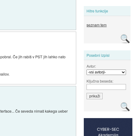
Hitre funkcije
seznam tem
Posebni izpisi
pobral. Če jih rabiš v PST jih lahko nato
Avtor:
ailov.
Ključna beseda:
 interface... Če seveda nimaš kakega ueber