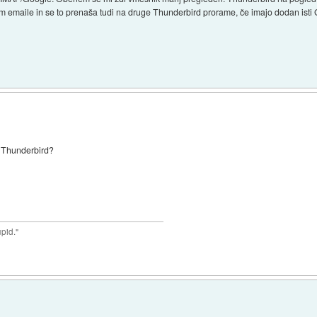
 emaile in se to prenaša tudi na druge Thunderbird prorame, če imajo dodan isti G
i Thunderbird?
upid."