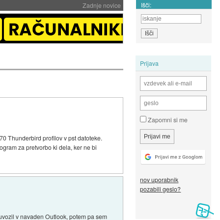
Išči:
Zadnje novice
Prijava
Zapomni si me
 Thunderbird profilov v pst datoteke.
ogram za pretvorbo ki dela, ker ne bi
nov uporabnik
pozabili geslo?
e uvozil v navaden Outlook, potem pa sem