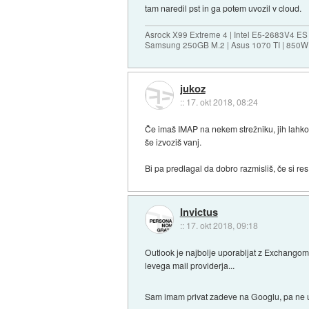
tam naredil pst in ga potem uvozil v cloud.
Asrock X99 Extreme 4 | Intel E5-2683V4 
Samsung 250GB M.2 | Asus 1070 TI | 850W 
jukoz
::
17. okt 2018, 08:24
Če imaš IMAP na nekem strežniku, jih lahko 
še izvoziš vanj.
Bi pa predlagal da dobro razmisliš, če si r
Invictus
::
17. okt 2018, 09:18
Outlook je najbolje uporabljat z Exchangom,
levega mail providerja...
Sam imam privat zadeve na Googlu, pa ne up