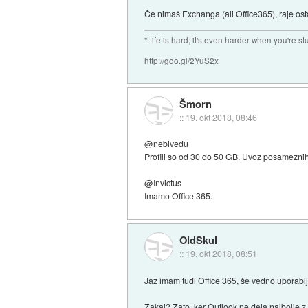
Če nimaš Exchanga (ali Office365), raje ost
"Life is hard; it's even harder when you're st
http://goo.gl/2YuS2x
Šmorn
::
19. okt 2018, 08:46
@nebivedu
Profili so od 30 do 50 GB. Uvoz posameznih 
@Invictus
Imamo Office 365.
OldSkul
::
19. okt 2018, 08:51
Jaz imam tudi Office 365, še vedno uporabl
Zakaj? Zato, ker Outlook ne dela najbolje