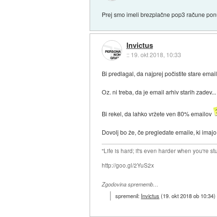
Prej smo imeli brezplačne pop3 račune ponud
Invictus
::
19. okt 2018, 10:33
Bi predlagal, da najprej počistite stare emaile
Oz. ni treba, da je email arhiv starih zadev...
Bi rekel, da lahko vržete ven 80% emailov
Dovolj bo že, če pregledate emaile, ki imajo 
"Life is hard; it's even harder when you're st
http://goo.gl/2YuS2x
Zgodovina sprememb…
spremenil:
Invictus
(
19. okt 2018 ob 10:34
)