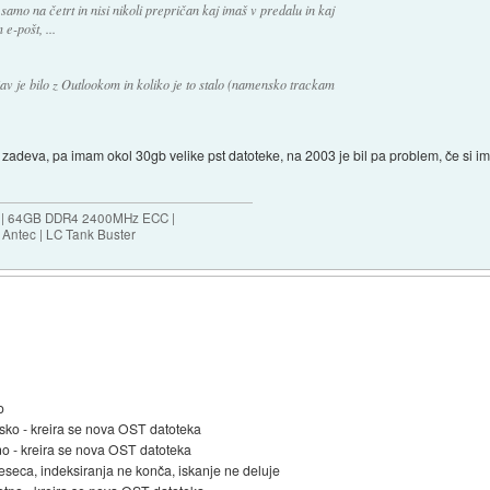
samo na četrt in nisi nikoli prepričan kaj imaš v predalu in kaj
e-pošt, ...
žav je bilo z Outlookom in koliko je to stalo (namensko trackam
 zadeva, pa imam okol 30gb velike pst datoteke, na 2003 je bil pa problem, če si im
ES | 64GB DDR4 2400MHz ECC |
Antec | LC Tank Buster
o
nsko - kreira se nova OST datoteka
no - kreira se nova OST datoteka
eseca, indeksiranja ne konča, iskanje ne deluje