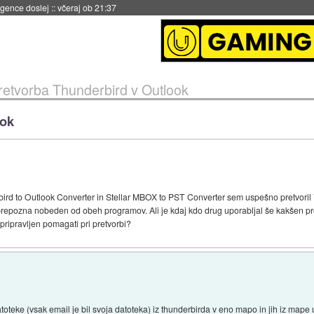
 umetne inteligence
::
včeraj ob 21:23
retvorba Thunderbird v Outlook
ook
d to Outlook Converter in Stellar MBOX to PST Converter sem uspešno pretvoril 70
ne prepozna nobeden od obeh programov. Ali je kdaj kdo drug uporabljal še kakšen pr
 pripravljen pomagati pri pretvorbi?
oteke (vsak email je bil svoja datoteka) iz thunderbirda v eno mapo in jih iz map