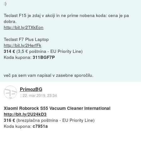
:)
Teclast F15 je zdaj v akciji in ne prime nobena koda: cena je pa
dobra.
http://bit.ly/2TXkEon
Teclast F7 Plus Laptop
http://bit.ly/2HerfFk
(3,5 € poštnina - EU Priority Line)
314 €
Koda kupona:
311BGF7P
več pa sem vam napisal v zasebne sporočilu.
PrimozBG
::
22. mar 2019, 23:34
Xiaomi Roborock S55 Vacuum Cleaner International
http://bit.ly/2U24kD3
(brezplačna poštnina - EU Priority Line)
316 €
Koda kupona:
c7951a