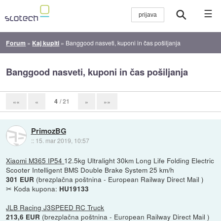
☰
Forum
»
Kaj kupiti
»
Banggood nasveti, kuponi in čas pošiljanja
Banggood nasveti, kuponi in čas pošiljanja
4
/ 21
««
«
»
»»
PrimozBG
::
15. mar 2019, 10:57
Xiaomi M365 IP54
12.5kg Ultralight 30km Long Life Folding Electric
Scooter Intelligent BMS Double Brake System 25 km/h
(brezplačna poštnina - European Railway Direct Mail )
301 EUR
✂ Koda kupona:
HU19133
JLB Racing J3SPEED RC Truck
(brezplačna poštnina - European Railway Direct Mail )
213,6 EUR