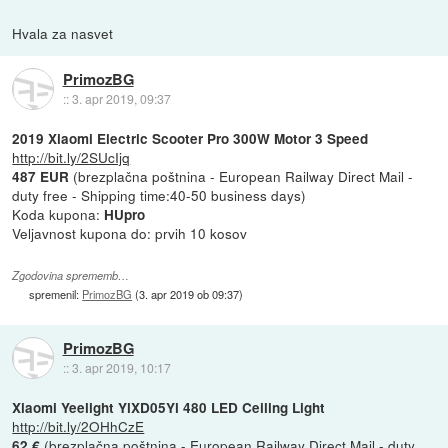
Hvala za nasvet
PrimozBG
::
3. apr 2019, 09:37
2019 Xiaomi Electric Scooter Pro 300W Motor 3 Speed
http://bit.ly/2SUcIjq
(brezplačna poštnina - European Railway Direct Mail -
487 EUR
duty free - Shipping time:40-50 business days)
Koda kupona:
HUpro
Veljavnost kupona do: prvih 10 kosov
Zgodovina sprememb…
spremenil:
PrimozBG
(
3. apr 2019 ob 09:37
)
PrimozBG
::
3. apr 2019, 10:17
Xiaomi Yeelight YlXD05Yl 480 LED Ceiling Light
http://bit.ly/2OHhCzE
(brezplačna poštnina - European Railway Direct Mail - duty
62 €