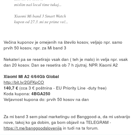
mislim naš local time tukaj...
Xiaomi Mi band 3 Smart Watch
kupon od 27.3. mi ne prime več...
Večina kuponov je omejenih na število kosov, veljajo npr. samo
prvih 50 kosov, npr. za Mi band 3
Nekateri pa se resetirajo vsak dan ( teh je malo) in velja npr. vsak
dan 20 kosov. Dan se resetira ob 7 h zjutraj. NPR Xiaomi A2
Xiaomi MI A2 4/64Gb Global
http://bit.ly/2GFKpCO
(cca 3 € poštnina - EU Priority Line -duty free)
140,7 €
Koda kupona:
4BGA250
Veljavnost kupona do: prvih 50 kosov na dan
Za mi band 3 sem pisal marketingu od Banggood-a, da mi ustvarijo
nove, takoj ko ga dobim, ga bom objavil na TELEGRAM -
https://t.me/banggoodslovenija
in tudi na ta forum.