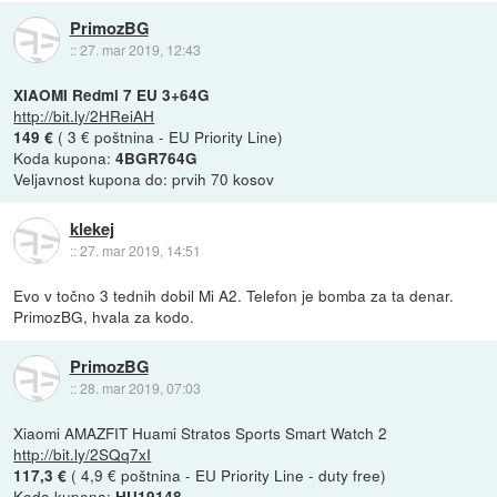
PrimozBG
::
27. mar 2019, 12:43
XIAOMI Redmi 7 EU 3+64G
http://bit.ly/2HReiAH
( 3 € poštnina - EU Priority Line)
149 €
Koda kupona:
4BGR764G
Veljavnost kupona do: prvih 70 kosov
klekej
::
27. mar 2019, 14:51
Evo v točno 3 tednih dobil Mi A2. Telefon je bomba za ta denar.
PrimozBG, hvala za kodo.
PrimozBG
::
28. mar 2019, 07:03
Xiaomi AMAZFIT Huami Stratos Sports Smart Watch 2
http://bit.ly/2SQq7xI
( 4,9 € poštnina - EU Priority Line - duty free)
117,3 €
Koda kupona:
HU19148