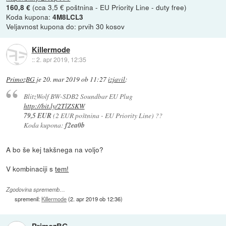
(cca 3,5 € poštnina - EU Priority Line - duty free)
160,8 €
Koda kupona:
4M8LCL3
Veljavnost kupona do: prvih 30 kosov
Killermode
::
2. apr 2019, 12:35
PrimozBG
je
20. mar 2019 ob 11:27
izjavil
:
BlitzWolf BW-SDB2 Soundbar EU Plug
http://bit.ly/2TlZSKW
79,5 EUR
(2 EUR poštnina - EU Priority Line) ??
Koda kupona:
f2ea0b
A bo še kej takšnega na voljo?
V kombinaciji s
tem!
Zgodovina sprememb…
spremenil:
Killermode
(
2. apr 2019 ob 12:36
)