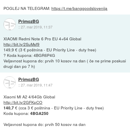
POGLEJ NA TELEGRAM:
https://t.me/banggoodslovenija
PrimozBG
::
27. mar 2019, 11:37
XIAOMI Redmi Note 6 Pro EU 4+64 Global
http://bit.ly/2SuMsf9
149,9 € (3 € poštnina - EU Priority Line - duty free)
? Koda kupona: 4BGR6P4G
Veljavnost kupona do: prvih 10 kosov na dan ( če ne prime poskusi
drugi dan po 7 h)
PrimozBG
::
27. mar 2019, 11:47
Xiaomi MI A2 4/64Gb Global
http://bit.ly/2GFKpCO
€ (cca 3 € poštnina - EU Priority Line - duty free)
140,7
Koda kupona:
4BGA250
Veljavnost kupona do: prvih 50 kosov na dan