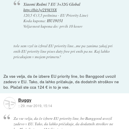
Xiaomi Redmi 7 EU 3+32G Global
http://bit.ly/2Y9I3SX
120,5 € (3,5 poštnina - EU Priority Line)
Koda kupona:
HU19151
Veljavnost kupona do: prvih 10 kosov
tole sem vzel in izbral EU priority line...me pa zanima zakaj pri
enih EU priority line pises duty free pri enih pa ne. Kaj lahko
pricakujem v mojem primeru?
Za vse velja, da če izbere EU priority line, bo Banggood uvozil
zadevo v EU. Tako, da lahko pričakuje, da dodatnih stroškov ne
bo. Plačali ste cca 124 € in to je vse.
Buggy
::
29. mar 2019, 15:14
Za vse velja, da če izbere EU priority line, bo Banggood uvozil
zadevo v EU. Tako, da lahko pričakuje, da dodatnih stroškov ne