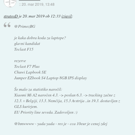
::
20. mar 2019, 13:48
stratosD
je
20. mar 2019 ob 12:33
izjavil
:
@PrimozBG
je kaka dobra koda za laptope?
glavni kandidat
Teclast F15
rezerve
Teclast F7 Plus
Chuwi Lapbook SE
Jumper EZbook S4 Laptop 8GB IPS display
Še malo za statistiko naročil:
Xiaomi Mi A2 naročen 4.3. -> poslan 6.3. -> tracking začne z
12.3. v Belgiji, 13.3. Nemčija, 15.3 Avstrija ..in 19.3. dostavljen z
GLS kurirjem.
EU Priority line seveda. Zadovoljen :)
@bmwwww - yada yada - res je - cca 10eur je cenej zdej