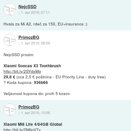
NejcSSD
::
1. apr 2019, 07:11
Hvala za Mi A2, rdeč za 150, EU+insurance :)
PrimozBG
::
1. apr 2019, 08:09
NejcSSD prosim
Xiaomi Soocas X3 Toothbrush
http://bit.ly/2SYdxMg
(cca 2,5 € poštnina - EU Priority Line - duty free)
29,8 €
? Koda kupona:
936b66
Veljavnost kupona do: prvih 5 kosov
PrimozBG
::
1. apr 2019, 10:06
Xiaomi Mi8 Lite 4/64GB Global
http://bit.ly/2N6pV7v