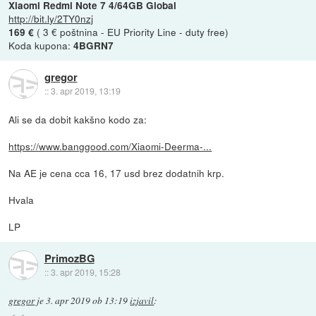
Xiaomi Redmi Note 7 4/64GB Global
http://bit.ly/2TY0nzj
( 3 € poštnina - EU Priority Line - duty free)
169 €
Koda kupona:
4BGRN7
gregor
::
3. apr 2019, 13:19
Ali se da dobit kakšno kodo za:
https://www.banggood.com/Xiaomi-Deerma-...
Na AE je cena cca 16, 17 usd brez dodatnih krp.
Hvala
LP
PrimozBG
::
3. apr 2019, 15:28
gregor
je
3. apr 2019 ob 13:19
izjavil
: