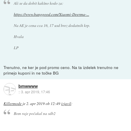
Ali se da dobit kakšno kodo za:
https://www.banggood.com/Xiaomi-Deerma-...
Na AE je cena cca 16, 17 usd brez dodatnih krp.
Hvala
LP
Trenutno, ne ker je pod promo ceno. Na ta izdelek trenutno ne
primejo kuponi in ne točke BG
bmwwww
::
3. apr 2019, 17:46
Killermode
je
2. apr 2019 ob 12:49
izjavil
:
Bom raje počakal na sdb2