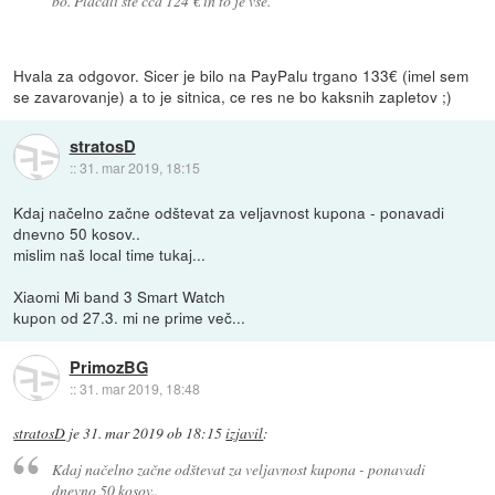
bo. Plačali ste cca 124 € in to je vse.
Hvala za odgovor. Sicer je bilo na PayPalu trgano 133€ (imel sem
se zavarovanje) a to je sitnica, ce res ne bo kaksnih zapletov ;)
stratosD
::
31. mar 2019, 18:15
Kdaj načelno začne odštevat za veljavnost kupona - ponavadi
dnevno 50 kosov..
mislim naš local time tukaj...
Xiaomi Mi band 3 Smart Watch
kupon od 27.3. mi ne prime več...
PrimozBG
::
31. mar 2019, 18:48
stratosD
je
31. mar 2019 ob 18:15
izjavil
:
Kdaj načelno začne odštevat za veljavnost kupona - ponavadi
dnevno 50 kosov..