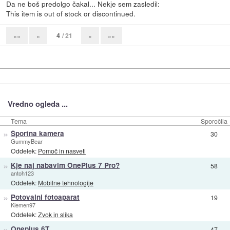
Da ne boš predolgo čakal... Nekje sem zasledil:
This item is out of stock or discontinued.
4
/ 21
««
«
»
»»
Vredno ogleda ...
Tema
Sporočila
»
Športna kamera
30
GummyBear
Oddelek:
Pomoč in nasveti
»
Kje naj nabavim OnePlus 7 Pro?
58
antoh123
Oddelek:
Mobilne tehnologije
»
Potovalni fotoaparat
19
Klemen97
Oddelek:
Zvok in slika
»
Oneplus 6T
47