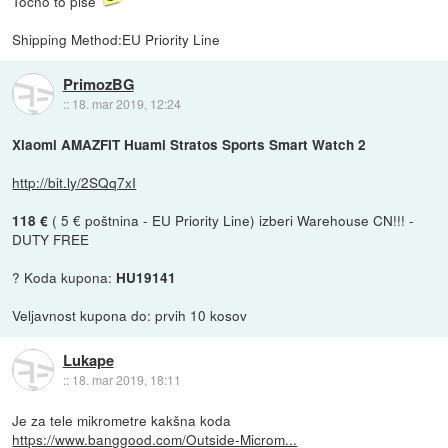
Točno to piše
Shipping Method:EU Priority Line
PrimozBG
::
18. mar 2019, 12:24
Xiaomi AMAZFIT Huami Stratos Sports Smart Watch 2
http://bit.ly/2SQq7xI
( 5 € poštnina - EU Priority Line) izberi Warehouse CN!!! -
118 €
DUTY FREE
? Koda kupona:
HU19141
Veljavnost kupona do: prvih 10 kosov
Lukape
::
18. mar 2019, 18:11
Je za tele mikrometre kakšna koda
https://www.banggood.com/Outside-Microm...