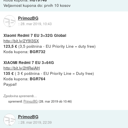
Veljavnost kupona do: prvih 10 kosov
PrimozBG
::
28. mar 2019, 10:43
Xiaomi Redmi 7 EU 3+32G Global
http://bit.ly/2Y9I3SX
(3,5 poštnina - EU Priority Line = duty free)
123,5 €
Koda kupona:
BGR732
XIAOMI Redmi 7 EU 3+64G
http://bit.ly/2HReiAH
( 3 € poštnina - EU Priority Line = Duty free)
135 €
Koda kupona:
BGR764
Paypal!
Zgodovina sprememb…
spremenil:
PrimozBG
(
28. mar 2019 ob 10:46
)
PrimozBG
::
28. mar 2019, 22:39