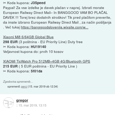
✂ Koda kupona:
J3Speed
Paypal! Za vse izdelke je davek plačan v naprej. Izbrati morate
European Railway Direct Mail– In BANGGOOD VAM BO PLAČAL
DAVEK !!! Torej brez dodatnih stroškov! Tik pred plačilom preverite,
da imate izbrano European Railway Direct Mail , za način pošiljanja
. Več tukaj
https://banggoodslovenija.wixsite.com/w...
Xiaomi Mi8 6/64GB Global Blue
(3 poštnina - EU Priority Line) Duty free
298 EUR
✂ Koda kupona:
HU19140
Veljavnost kupona do: prvih 10 kosov
XIAOMI TicWatch Pro 512MB+4GB 4G/Bluetooth GPS
( 5 EUR poštnina - EU Priority Line )
215 EUR
✂ Koda kupona:
5f01da
Zgodovina sprememb…
spremenil:
perci
(
15. mar 2019 ob 12:34
)
gregor
::
15. mar 2019, 13:15