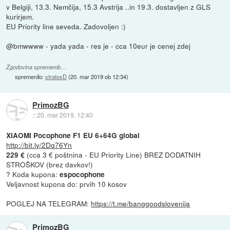
v Belgiji, 13.3. Nemčija, 15.3 Avstrija ..in 19.3. dostavljen z GLS
kurirjem.
EU Priority line seveda. Zadovoljen :)
@bmwwww - yada yada - res je - cca 10eur je cenej zdej
Zgodovina sprememb…
spremenilo:
stratosD
(
20. mar 2019 ob 12:34
)
PrimozBG
::
20. mar 2019, 12:40
XIAOMI Pocophone F1 EU 6+64G global
http://bit.ly/2Dq76Yn
(cca 3 € poštnina - EU Priority Line) BREZ DODATNIH
229 €
STROŠKOV (brez davkov!)
? Koda kupona:
espocophone
Veljavnost kupona do: prvih 10 kosov
POGLEJ NA TELEGRAM:
https://t.me/banggoodslovenija
PrimozBG