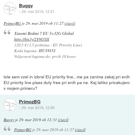
Buggy
::
29. mar 2019, 12:31
PrimozBG
je
29. mar 2019 ob 11:27
izjavil
:
Xiaomi Redmi 7 EU 3+32G Global
http://bit.ly/2Y9I3SX
120,5 € (3,5 poštnina - EU Priority Line)
Koda kupona:
HU19151
Veljavnost kupona do: prvih 10 kosov
tole sem vzel in izbral EU priority line...me pa zanima zakaj pri enih
EU priority line pises duty free pri enih pa ne. Kaj lahko pricakujem
v mojem primeru?
PrimozBG
::
29. mar 2019, 12:36
Buggy
je
29. mar 2019 ob 12:31
izjavil
:
PrimozBG
je
29. mar 2019 ob 11:27
izjavil
: