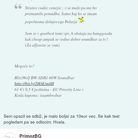
Stratos vsakic cenejsi ;-) se malo pa me bo
premamila ponudba. Samo kaj ko se imam
popolnoma delujocega Polarja
Sem ze v gearbest temi vpr. A obstaja na banggoodu
kak cheap ampak se vedno dober soundbar za tv?
(Za alfawise ze vem)
Mogoče to?
BlitzWolf BW-SDB1 60W Soundbar
http://bit.ly/2HAUm4H
61 € ( 0,5 € poštnina - EU Priority Line )
Koda kupona: issambwsbar
Sem opazil se sdb2, je malo boljsi za 10eur vec. Se kak test
pogledam pa se odlocim. Hvala.
PrimozBG