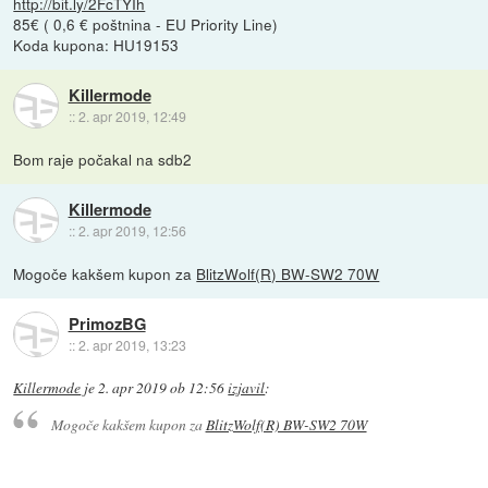
http://bit.ly/2FcTYIh
85€ ( 0,6 € poštnina - EU Priority Line)
Koda kupona: HU19153
Killermode
::
2. apr 2019, 12:49
Bom raje počakal na sdb2
Killermode
::
2. apr 2019, 12:56
Mogoče kakšem kupon za
BlitzWolf(R) BW-SW2 70W
PrimozBG
::
2. apr 2019, 13:23
Killermode
je
2. apr 2019 ob 12:56
izjavil
:
Mogoče kakšem kupon za
BlitzWolf(R) BW-SW2 70W