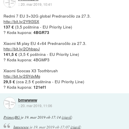
::
20. mar 2019, 10:41
Redmi 7 EU 3+32G global Prednaročilo za 27.3.
http://bit.ly/2Y9I3SX
(3,5 poštnina - EU Priority Line)
137 €
? Koda kupona:
4BGR73
Xiaomi Mi play EU 4+64 Prednaročilo za 27.3.
http://bit.ly/2OhbspJ
(3,5 € poštnina - EU Priority Line)
141,5 €
? Koda kupona: 4BGMP3
Xiaomi Soocas X3 Toothbrush
http://bit.ly/2SYdxMg
(cca 2,5 € poštnina - EU Priority Line)
29,5 €
? Koda kupona:
121ef1
bmwwww
::
20. mar 2019, 11:06
PrimozBG
je
19. mar 2019 ob 17:14
izjavil
:
bmwwww
je
19. mar 2019 ob 17:07
izjavil
: