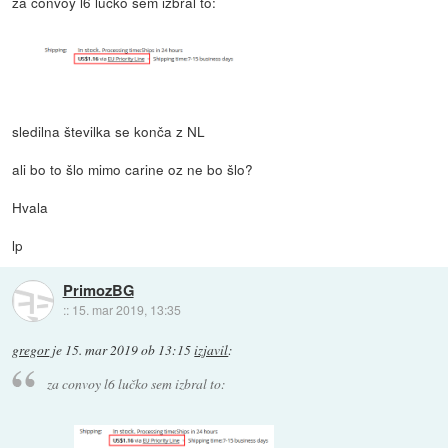
za convoy l6 lučko sem izbral to:
sledilna številka se konča z NL
ali bo to šlo mimo carine oz ne bo šlo?
Hvala
lp
PrimozBG
::
15. mar 2019, 13:35
gregor
je
15. mar 2019 ob 13:15
izjavil
:
za convoy l6 lučko sem izbral to: