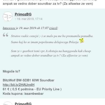
ampak se vedno dober soundbar za tv? (Za alfawise ze vem)
PrimozBG
::
19. mar 2019, 17:14
bmwwww
je
19. mar 2019 ob 17:07
izjavil
:
Stratos vsakic cenejsi ;-) se malo pa me bo premamila ponudba.
Samo kaj ko se imam popolnoma delujocega Polarja
Sem ze v gearbest temi vpr. A obstaja na banggoodu kak cheap
ampak se vedno dober soundbar za tv? (Za alfawise ze vem)
Mogoče to?
BlitzWolf BW-SDB1 60W Soundbar
http://bit.ly/2HAUm4H
61 € ( 0,5 € poštnina - EU Priority Line )
Koda kupona: issambwsbar
PrimozBG