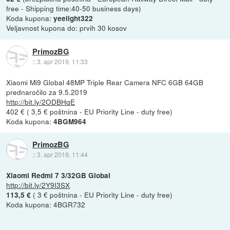
free - Shipping time:40-50 business days)
Koda kupona:
yeelight322
Veljavnost kupona do: prvih 30 kosov
PrimozBG
::
3. apr 2019, 11:33
Xiaomi Mi9 Global 48MP Triple Rear Camera NFC 6GB 64GB
prednaročilo za 9.5.2019
http://bit.ly/2ODBHqE
402 € ( 3,5 € poštnina - EU Priority Line - duty free)
Koda kupona:
4BGM964
PrimozBG
::
3. apr 2019, 11:44
Xiaomi Redmi 7 3/32GB Global
http://bit.ly/2Y9I3SX
( 3 € poštnina - EU Priority Line - duty free)
113,5 €
Koda kupona: 4BGR732