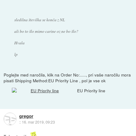
sledilna številka se konča z NL
ali bo to šlo mimo carine oz ne bo šlo?
Hvala
lp
Poglejte med naročila, klik na Order No:....., pri vaše naročilu mora
pisati Shipping Method:EU Priority Line , pol je vse ok
EU Priority line
gregor
::
16. mar 2019, 09:23