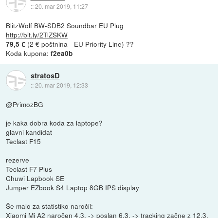
::
20. mar 2019, 11:27
BlitzWolf BW-SDB2 Soundbar EU Plug
http://bit.ly/2TlZSKW
(2 € poštnina - EU Priority Line) ??
79,5 €
Koda kupona:
f2ea0b
stratosD
::
20. mar 2019, 12:33
@PrimozBG
je kaka dobra koda za laptope?
glavni kandidat
Teclast F15
rezerve
Teclast F7 Plus
Chuwi Lapbook SE
Jumper EZbook S4 Laptop 8GB IPS display
Še malo za statistiko naročil:
Xiaomi Mi A2 naročen 4.3. -> poslan 6.3. -> tracking začne z 12.3.