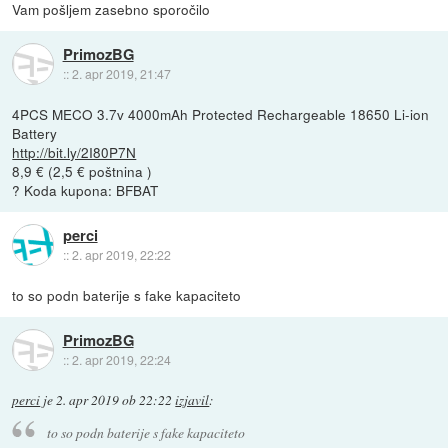
Vam pošljem zasebno sporočilo
PrimozBG
::
2. apr 2019, 21:47
4PCS MECO 3.7v 4000mAh Protected Rechargeable 18650 Li-ion
Battery
http://bit.ly/2I80P7N
8,9 € (2,5 € poštnina )
? Koda kupona: BFBAT
perci
::
2. apr 2019, 22:22
to so podn baterije s fake kapaciteto
PrimozBG
::
2. apr 2019, 22:24
perci
je
2. apr 2019 ob 22:22
izjavil
:
to so podn baterije s fake kapaciteto