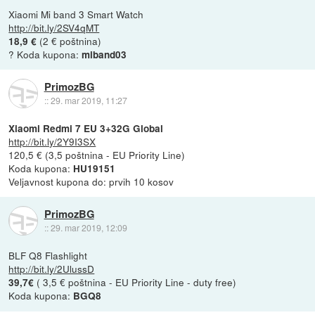
Xiaomi Mi band 3 Smart Watch
http://bit.ly/2SV4qMT
(2 € poštnina)
18,9 €
? Koda kupona:
miband03
PrimozBG
::
29. mar 2019, 11:27
Xiaomi Redmi 7 EU 3+32G Global
http://bit.ly/2Y9I3SX
120,5 € (3,5 poštnina - EU Priority Line)
Koda kupona:
HU19151
Veljavnost kupona do: prvih 10 kosov
PrimozBG
::
29. mar 2019, 12:09
BLF Q8 Flashlight
http://bit.ly/2UlussD
( 3,5 € poštnina - EU Priority Line - duty free)
39,7€
Koda kupona:
BGQ8