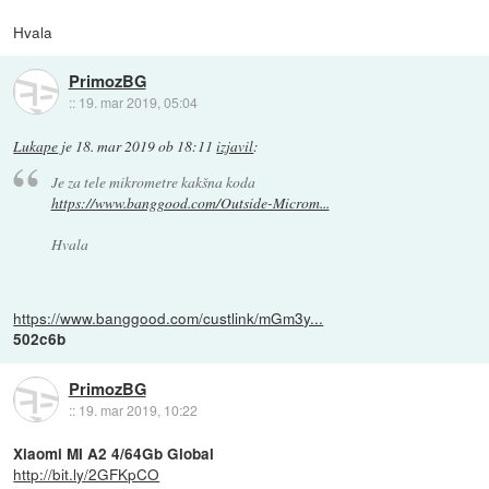
Hvala
PrimozBG
::
19. mar 2019, 05:04
Lukape
je
18. mar 2019 ob 18:11
izjavil
:
Je za tele mikrometre kakšna koda
https://www.banggood.com/Outside-Microm...
Hvala
https://www.banggood.com/custlink/mGm3y...
502c6b
PrimozBG
::
19. mar 2019, 10:22
Xiaomi MI A2 4/64Gb Global
http://bit.ly/2GFKpCO