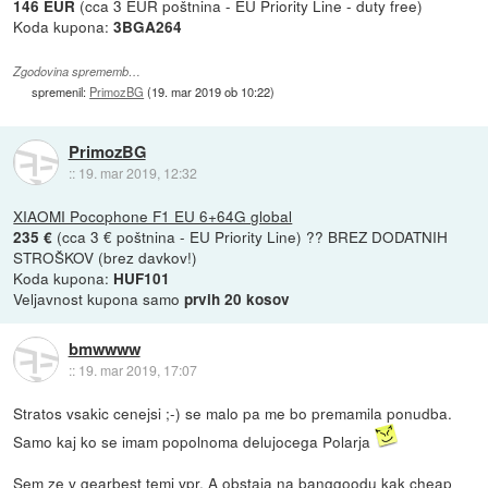
(cca 3 EUR poštnina - EU Priority Line - duty free)
146 EUR
Koda kupona:
3BGA264
Zgodovina sprememb…
spremenil:
PrimozBG
(
19. mar 2019 ob 10:22
)
PrimozBG
::
19. mar 2019, 12:32
XIAOMI Pocophone F1 EU 6+64G global
(cca 3 € poštnina - EU Priority Line) ?? BREZ DODATNIH
235 €
STROŠKOV (brez davkov!)
Koda kupona:
HUF101
Veljavnost kupona samo
prvih 20 kosov
bmwwww
::
19. mar 2019, 17:07
Stratos vsakic cenejsi ;-) se malo pa me bo premamila ponudba.
Samo kaj ko se imam popolnoma delujocega Polarja
Sem ze v gearbest temi vpr. A obstaja na banggoodu kak cheap