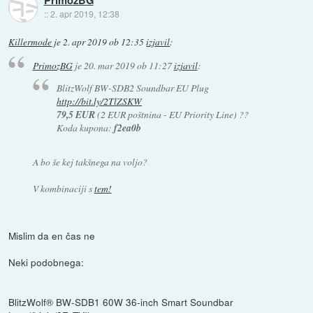
PrimozBG
::
2. apr 2019, 12:38
Killermode
je
2. apr 2019 ob 12:35
izjavil
:
PrimozBG
je
20. mar 2019 ob 11:27
izjavil
:
BlitzWolf BW-SDB2 Soundbar EU Plug
http://bit.ly/2TlZSKW
79,5 EUR
(2 EUR poštnina - EU Priority Line) ??
Koda kupona:
f2ea0b
A bo še kej takšnega na voljo?
V kombinaciji s
tem!
Mislim da en čas ne
Neki podobnega:
BlitzWolf® BW-SDB1 60W 36-inch Smart Soundbar