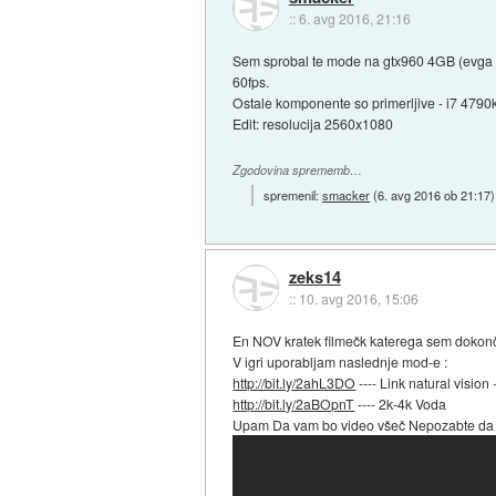
::
6. avg 2016, 21:16
Sem sprobal te mode na gtx960 4GB (evga ss
60fps.
Ostale komponente so primerljive - i7 4790
Edit: resolucija 2560x1080
Zgodovina sprememb…
spremenil:
smacker
(
6. avg 2016 ob 21:17
)
zeks14
::
10. avg 2016, 15:06
En NOV kratek filmečk katerega sem dokončal
V igri uporabljam naslednje mod-e :
http://bit.ly/2ahL3DO
---- Link natural visio
http://bit.ly/2aBOpnT
---- 2k-4k Voda
Upam Da vam bo video všeč Nepozabte da mi