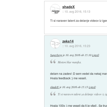
shadeX
::
10. avg 2016, 15:13
Ti si naraven talent za delanje videov iz iger
zeks14
::
10. avg 2016, 15:23
Superboyy
je
10. avg 2016 ob 15:10
izjavil
:
Motion blur manjka.
delam na zadevi :D sem vedel da nekaj manjk
Hvala feedback :) me veseli.
shadeX
je
10. avg 2016 ob 15:13
izjavil
:
Ti si naraven talent za delanje videov iz i
Hvala 100x :) me veseli da ti je všeč . Se tr