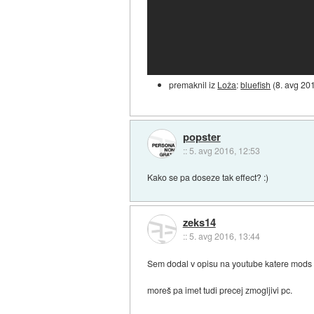
premaknil iz
Loža
:
bluefish
(
8. avg 20
popster
::
5. avg 2016, 12:53
Kako se pa doseze tak effect? :)
zeks14
::
5. avg 2016, 13:44
Sem dodal v opisu na youtube katere mods ra
moreš pa imet tudi precej zmogljivi pc.