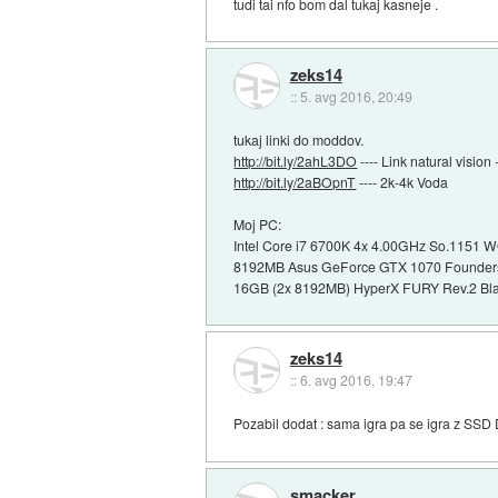
tudi tai nfo bom dal tukaj kasneje .
zeks14
::
5. avg 2016, 20:49
tukaj linki do moddov.
http://bit.ly/2ahL3DO
---- Link natural visio
http://bit.ly/2aBOpnT
---- 2k-4k Voda
Moj PC:
Intel Core i7 6700K 4x 4.00GHz So.1151 
8192MB Asus GeForce GTX 1070 Founders
16GB (2x 8192MB) HyperX FURY Rev.2 Bl
zeks14
::
6. avg 2016, 19:47
Pozabil dodat : sama igra pa se igra z SSD 
smacker