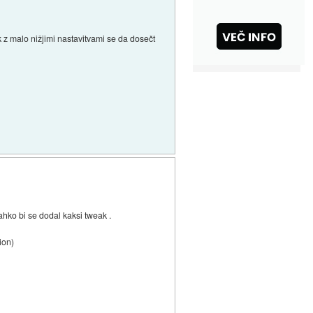
z malo nižjimi nastavitvami se da dosečt
hko bi se dodal kaksi tweak .
ion)