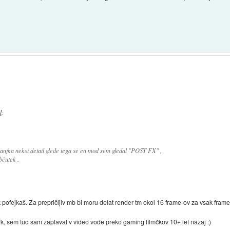
l
:
njka neksi detail glede tega se en mod sem gledal "POST FX" ,
bčutek .
 pofejkaš. Za prepričljiv mb bi moru delat render tm okol 16 frame-ov za vsak frame.
k, sem tud sam zaplaval v video vode preko gaming filmčkov 10+ let nazaj :)