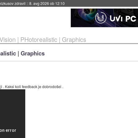
eizkusov zdravil
::
8. avg 2026 ob 12:10
ision | PHotorealistic | Graphics
alistic | Graphics
i . Kaksi koli feedback je dobrodošel .