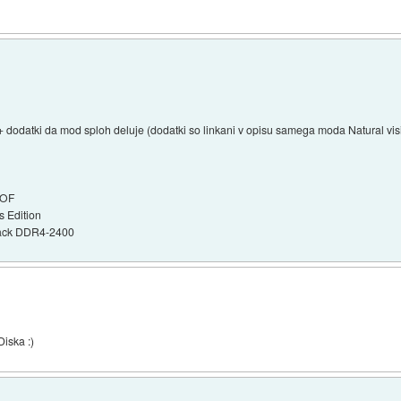
n + dodatki da mod sploh deluje (dodatki so linkani v opisu samega moda Natural vis
WOF
 Edition
ack DDR4-2400
Diska :)