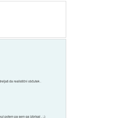
ljaš da realistični občutek .
ul potem pa sem ga izbrisal . :,)