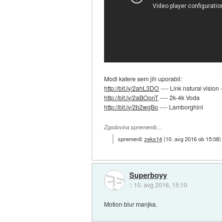
Modi katere sem jih uporabil:
http://bit.ly/2ahL3DO
---- Link natural visio
http://bit.ly/2aBOpnT
---- 2k-4k Voda
http://bit.ly/2b2wgBo
---- Lamborghini
Zgodovina sprememb…
spremenil:
zeks14
(
10. avg 2016 ob 15:08
)
Superboyy
::
10. avg 2016, 15:10
Motion blur manjka.