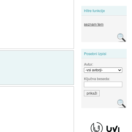
Hitre funkcije
seznam tem
Posebni izpisi
Avtor:
Ključna beseda: