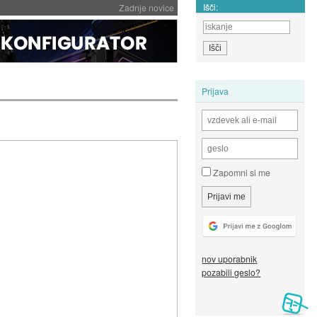
Išči:
Zadnje novice
Prijava
Zapomni si me
nov uporabnik
pozabili geslo?