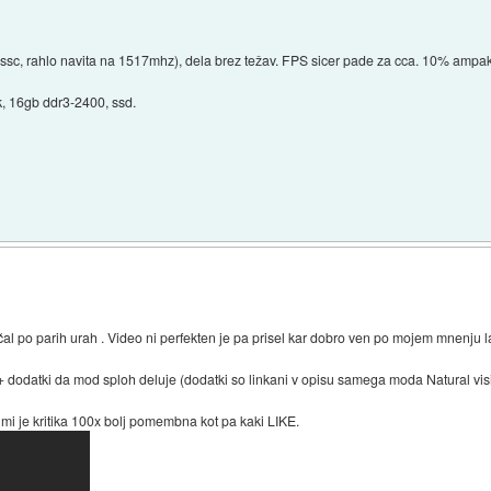
c, rahlo navita na 1517mhz), dela brez težav. FPS sicer pade za cca. 10% ampak 
k, 16gb ddr3-2400, ssd.
 po parih urah . Video ni perfekten je pa prisel kar dobro ven po mojem mnenju la
n + dodatki da mod sploh deluje (dodatki so linkani v opisu samega moda Natural vis
 je kritika 100x bolj pomembna kot pa kaki LIKE.