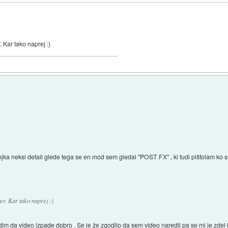
. Kar tako naprej :)
a neksi detail glede tega se en mod sem gledal "POST FX" , ki tudi pištolam ko stre
ger. Kar tako naprej :)
udim da video izpade dobro . Se je že zgodilo da sem video naredil pa se mi je zdel k