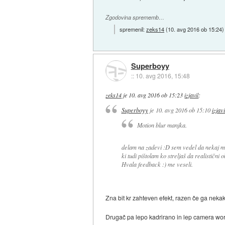
Zgodovina sprememb…
spremenil:
zeks14
(
10. avg 2016 ob 15:24
)
Superboyy
::
10. avg 2016, 15:48
zeks14
je
10. avg 2016 ob 15:23
izjavil
:
Superboyy
je
10. avg 2016 ob 15:10
izjavi
Motion blur manjka.
delam na zadevi :D sem vedel da nekaj ma
ki tudi pištolam ko streljaš da realistični o
Hvala feedback :) me veseli.
Zna bit kr zahteven efekt, razen če ga nekak
Drugač pa lepo kadrirano in lep camera wor