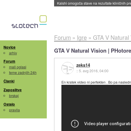
Kalshi omogoča stave na rezultate kliničnih pr
Forum
»
Igre
»
GTA V Natural V
Novice
GTA V Natural Vision | PHotore
arhiv
Forum
zeks14
mali oglasi
::
5. avg 2016, 04:00
teme zadnjih 24h
Članki
En kratek video ni perfekten . Bo pa naslednj
Zaposlitve
brskaj
Ostalo
pravila