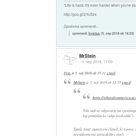
"Life is hard; it's even harder when you're st
http://goo.gl/2YuS2x
Zgodovina sprememb…
spremenil:
Invictus
(
5. sep 2018 ob 16:23
)
MrStein
::
5. sep 2018, 17:09
Fritz
je
5. sep 2018 ob 15:11
izjavil
:
MrStein
je
5. sep 2018 ob 13:55
izjavil
:
https://whorulesamerica.uc
Tole tudi ne odgovarja na vprašanje.
kaj pomislijo ko vidijo krokodila").
Tamle imaš znanstveni članek, ki ti pove
neenakomerno porazdelitev moči.