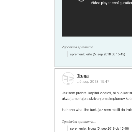
Zgodovina sprememb…
spremenil:
leiito
(
5. sep 2018 ob 15:45
)
Truga
::
5. sep 2018, 15:47
Jaz sem prebral kapital v celoti, bi bilo kar
ukvarjamo raje s skrivanjem simptomov kot r
Hahaha what the fuck, jaz sem mislil da trolas
Zgodovina sprememb…
spremenilo:
Truga
(
5. sep 2018 ob 15:48
)