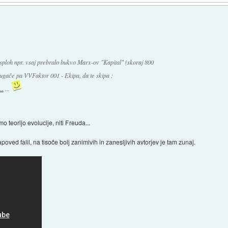
sploh npr. vsaj prebralo bukvo Marx-ov "Kapital" (skoraj 800
rugače pa VVFaktor 001 - Ekipa, da te skipa :
..
...
 teorijo evolucije, niti Freuda...
poved falil, na tisoče bolj zanimivih in zanesljivih avtorjev je tam zunaj.