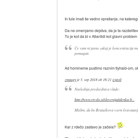
In tule imaš še vedno vprašanje, na katere
Da ne omenjamo dejstva, da je ta razdelitev
To je kot da bi v Atlantidi kot glavni problem
Če vam ni jasno zakaj je koncentracija 
pomagati.
Ad homineme pustimo raznim tlyhald-om, o
zmaugy
je
5. sep 2018 ob 16:21
izjavil
:
Naslednja predsednica vlade:
http://www.rtvslo.si/slovenija/alenka-b...
Mislim, da bo Bratuškova vsem kravatarje
Kar z rdečo zastavo je začela?