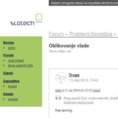
Sandisk že prodal več kot polovico SSD-jev za 
Forum
»
Problemi človeštva
»
Novice
Oblikovanje vlade
arhiv
Temo vidijo: vsi
Forum
mali oglasi
teme zadnjih 24h
Članki
Truga
::
5. sep 2018, 15:43
Zaposlitve
brskaj
leiito
je
5. sep 2018 ob 15:33
izjavil
:
Ostalo
Drug aspekt, ki je vreden omembe, družbos
pravila
kulturnim marksizmom
trap sprung.