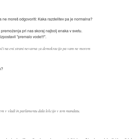
ga ne moreš odgovoriti: Kaka razdelitev pa je normalna?
 premoženja pri nas skoraj najbolj enaka v svetu.
 izpostavil "premalo vode!!!".
moči na eni strani nevarna za demokracijo pa vam ne morem
k?
m v vladi in parlamentu dala lekcijo v tem mandatu.