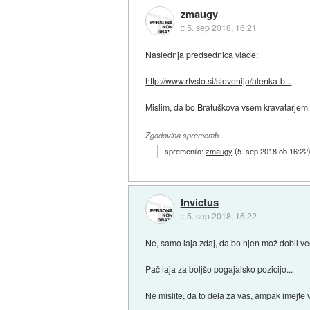
zmaugy
::
5. sep 2018, 16:21
Naslednja predsednica vlade:
http://www.rtvslo.si/slovenija/alenka-b...
Mislim, da bo Bratuškova vsem kravatarjem v
Zgodovina sprememb…
spremenilo:
zmaugy
(
5. sep 2018 ob 16:22
Invictus
::
5. sep 2018, 16:22
Ne, samo laja zdaj, da bo njen mož dobil več
Pač laja za boljšo pogajalsko pozicijo...
Ne mislite, da to dela za vas, ampak imejte 