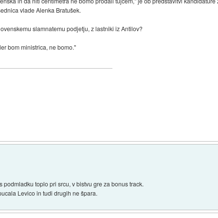
ska in da niti centimetra ne bomo prodali tujcem," je ob predstavitvi kandidature z
ednica vlade Alenka Bratušek.
ovenskemu slamnatemu podjetju, z lastniki iz Antilov?
kler bom ministrica, ne bomo."
us podmladku toplo pri srcu, v bistvu gre za bonus track.
pucala Levico in tudi drugih ne špara.