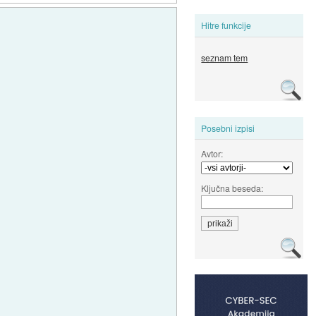
Hitre funkcije
seznam tem
Posebni izpisi
Avtor:
Ključna beseda: