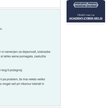
m.
tor ni namenjen za dejavnosti, izobrazbe
i si lahko sama pomagala, zaslužila
n bog ti požegnaj.
ni pa problem, če ima nekdo veliko
o mogel več pri nikomur lobirati in