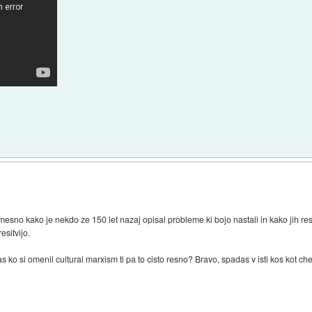
 smesno kako je nekdo ze 150 let nazaj opisal probleme ki bojo nastali in kako jih re
esitvijo.
 ko si omenil cultural marxism ti pa to cisto resno? Bravo, spadas v isti kos kot chemt