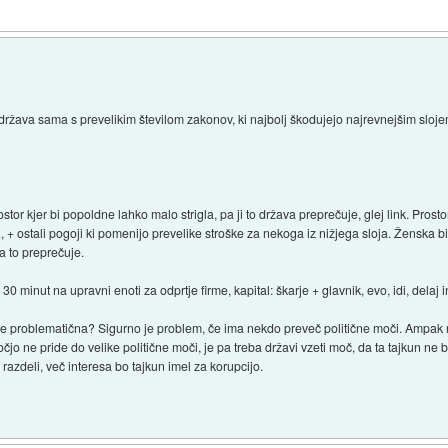
 država sama s prevelikim številom zakonov, ki najbolj škodujejo najrevnejšim sloje
or kjer bi popoldne lahko malo strigla, pa ji to država preprečuje, glej link. Pros
+ ostali pogoji ki pomenijo prevelike stroške za nekoga iz nižjega sloja. Ženska b
 to preprečuje.
minut na upravni enoti za odprtje firme, kapital: škarje + glavnik, evo, idi, delaj i
e problematična? Sigurno je problem, če ima nekdo preveč politične moči. Ampak 
 ne pride do velike politične moči, je pa treba državi vzeti moč, da ta tajkun ne b
 razdeli, več interesa bo tajkun imel za korupcijo.