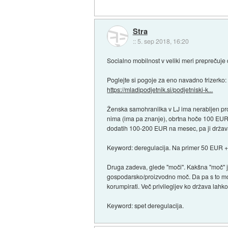
Stra
::
5. sep 2018, 16:20
Socialno mobilnost v veliki meri preprečuje
Poglejte si pogoje za eno navadno frizerko:
https://mladipodjetnik.si/podjetniski-k...
Ženska samohranilka v LJ ima nerabljen prost
nima (ima pa znanje), obrtna hoče 100 EUR, 
dodatih 100-200 EUR na mesec, pa ji država
Keyword: deregulacija. Na primer 50 EUR + 30 
Druga zadeva, glede "moči". Kakšna "moč" j
gospodarsko/proizvodno moč. Da pa s to močjo
korumpirati. Več privilegijev ko država lahko
Keyword: spet deregulacija.