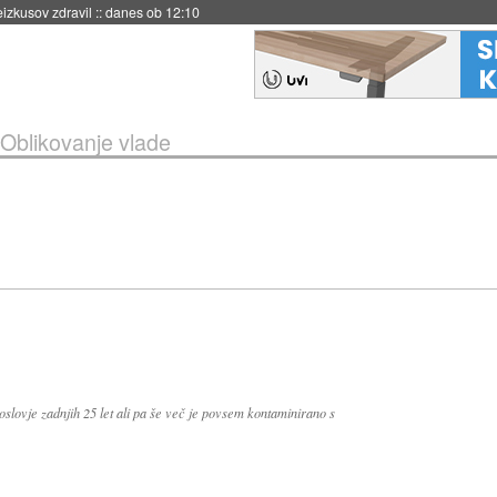
naslednji dve leti
::
danes ob 11:37
Oblikovanje vlade
lovje zadnjih 25 let ali pa še več je povsem kontaminirano s