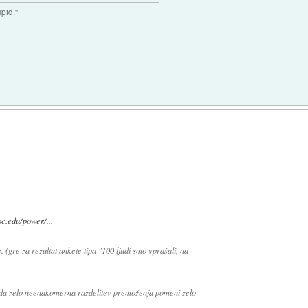
upid."
sc.edu/power/
...
 (gre za rezultat ankete tipa "100 ljudi smo vprašali, na
, da zelo neenakomerna razdelitev premoženja pomeni zelo