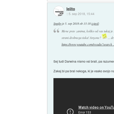
leiito
::
5. sep 2018, 15:44
Spajky
je
5. sep 2018 ob 13:18
izjavil
:
Mene prav zanima, koliko od vas tukaj je 
strani drobnega tiska! Anyone?
... d
https://www.youtube.com/results?search_.
Sej tudi Darwina nismo vsi brali, pa razumemo
Zakaj bi pa bral nekoga, ki je vsako svojo na