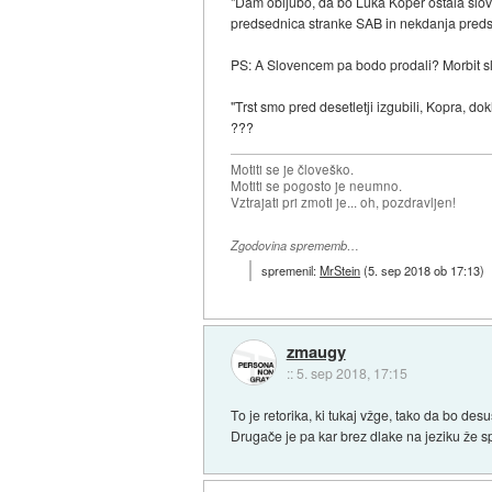
"Dam obljubo, da bo Luka Koper ostala sloven
predsednica stranke SAB in nekdanja preds
PS: A Slovencem pa bodo prodali? Morbit sl
"Trst smo pred desetletji izgubili, Kopra, do
???
Motiti se je človeško.
Motiti se pogosto je neumno.
Vztrajati pri zmoti je... oh, pozdravljen!
Zgodovina sprememb…
spremenil:
MrStein
(
5. sep 2018 ob 17:13
)
zmaugy
::
5. sep 2018, 17:15
To je retorika, ki tukaj vžge, tako da bo des
Drugače je pa kar brez dlake na jeziku že s