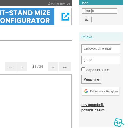
Išči:
Zadnje novice
Prijava
31
/ 34
««
«
»
»»
Zapomni si me
nov uporabnik
pozabili geslo?