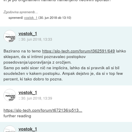
Zgodovina sprememb…
spremenil:
vostok_1
(
30. jun 2018 ob 13:10
)
vostok_1
::
30. jun 2018, 13:33
Bazirano na to temo
https://slo-tech.com/forum/t362591/649
lahko
sklepam, da si intimni poznavalec postopkov
posedovanja/uporavljanja z orožjem.
Samo po sebi sicer nič ne implicira, lahko da si pravnik ali si bil
soudeležen v kakem postopku. Ampak dejstvo je, da si v top few
percent, ki tako dobro to pozna.
vostok_1
::
30. jun 2018, 13:39
https://slo-tech.com/forum/t672136/p513...
further reading
vostok_1