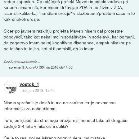
redno zaposlen. Če odšteješ projekt Maven in ostale zadeve pri
katerih nimam nič, ker nisem državljan ZDA in ne živim v ZDA,
razmisli koliko kaj "handlam orožje" v službenem/prostem času in to
kakršnokoli orožje.
Sicer po javnem razkritju projekta Maven nisem dal protestne
odpovedi, tako kot nekaj mojih sodelavcev in sodelavk, kar pomeni,
da zagotovo imam nekaj kognitivne disonance, ampak nikakor pa
ne takšno in toliko, kot si ti pomislil, da jo imam.
Zgodovina sprememb…
spremenil:
AndrejO
(
30. jun 2018 ob 11:08
)
vostok_1
::
30. jun 2018, 12:44
Nisem vprašal kje delaš in me ne zanima ter je nevmesna
informacija za našo dilemo.
Torej potrjuješ, da strelnega orožja nisi hendlal tako ali drugače
zadnje 3-4 leta v nikakršni obliki?
Če je to res, pol se iskreno opravičujem, my mistake.