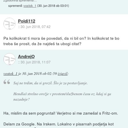
Zgodovina sprememb…
spremenil:
vostok_1
(
30. jun 2018 ob 03:01
)
Poldi112
::
30. jun 2018, 07:42
Pa kolikokrat ti mora še povedati, da ni bil on? In kolikokrat te bo
treba še prosit, da že najdeš ta ubogi citat?
AndrejO
::
30. jun 2018, 11:07
vostok_1
je
30. jun 2018 ob 02:59
izjavil
:
Saj ne trdim, da si grozil. Šlo je za postavljanje.
Hendlaš strelno orožje v prostem/službenem času oz. kdaj si ga
nazadnje?
Ha, mislim da sem pogruntal! Verjetno si me zamešal s Fritz-om.
Delam za Google. Na Irskem. Lokalno v pisarnah podjetja kot