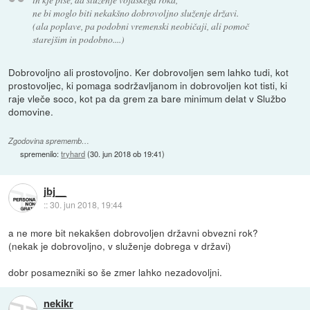
ne bi moglo biti nekakšno dobrovoljno služenje državi.
(ala poplave, pa podobni vremenski neobičaji, ali pomoč
starejšim in podobno....)
Dobrovoljno ali prostovoljno. Ker dobrovoljen sem lahko tudi, kot
prostovoljec, ki pomaga sodržavljanom in dobrovoljen kot tisti, ki
raje vleče soco, kot pa da grem za bare minimum delat v Službo
domovine.
Zgodovina sprememb…
spremenilo:
tryhard
(
30. jun 2018 ob 19:41
)
jbj__
::
30. jun 2018, 19:44
a ne more bit nekakšen dobrovoljen državni obvezni rok?
(nekak je dobrovoljno, v služenje dobrega v državi)
dobr posamezniki so še zmer lahko nezadovoljni.
nekikr