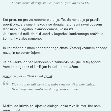
Ker mi takšno blatenje ni všeč, pokaži izjavo ali pa STFU.
Kot prvo, ne gre za nobeno blatenje. To, da nekdo je pripravljen
uperit orožje v smeri nekoga se dogaja na dnevni ravni povsem
legitimno in legalno. Samoobramba, vojna itd.
Jz nisem nič trdil, da si ti uperil v kogarkoli konkretnega orožje in
še manj v slabe namene.
In kot rečeno nimam neposrednega citata. Zatorej vzamem besede
nazaj in se opravičujem.
Je pa vsekakor par nedorečenih zanimivih naključji v tej zgodbi.
Vem da dogodek ni izmišljen in tudi nerad lažem.
jype
je
30. jun 2018 ob 17:04
izjavil
:
Eh, navadi se. luli mene brez slabe vesti označi za kriminalca.
Desničarji manj idiotskega dialoga niso sposobni.
Mislim, da krivdo za idjotske dialoge lahko v veliki meri kar sam
prevzameš.