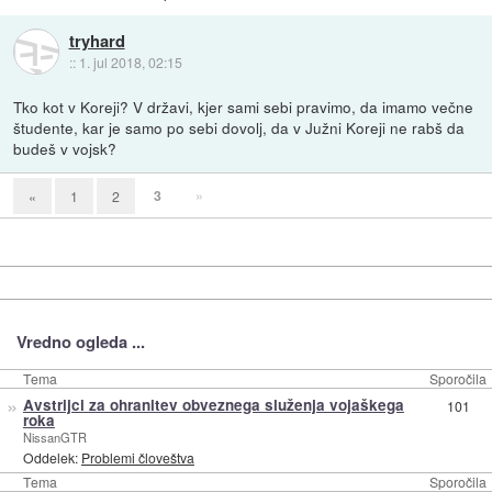
tryhard
::
1. jul 2018, 02:15
Tko kot v Koreji? V državi, kjer sami sebi pravimo, da imamo večne
študente, kar je samo po sebi dovolj, da v Južni Koreji ne rabš da
budeš v vojsk?
3
»
«
1
2
Vredno ogleda ...
Tema
Sporočila
»
Avstrijci za ohranitev obveznega služenja vojaškega
101
roka
NissanGTR
Oddelek:
Problemi človeštva
Tema
Sporočila