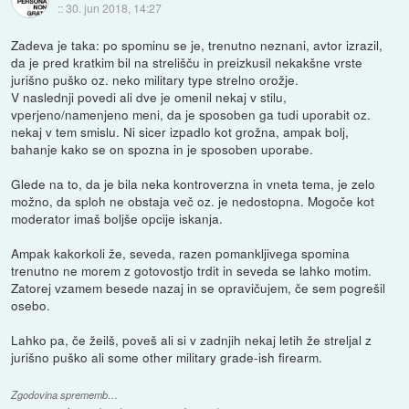
::
30. jun 2018, 14:27
Zadeva je taka: po spominu se je, trenutno neznani, avtor izrazil,
da je pred kratkim bil na strelišču in preizkusil nekakšne vrste
jurišno puško oz. neko military type strelno orožje.
V naslednji povedi ali dve je omenil nekaj v stilu,
vperjeno/namenjeno meni, da je sposoben ga tudi uporabit oz.
nekaj v tem smislu. Ni sicer izpadlo kot grožna, ampak bolj,
bahanje kako se on spozna in je sposoben uporabe.
Glede na to, da je bila neka kontroverzna in vneta tema, je zelo
možno, da sploh ne obstaja več oz. je nedostopna. Mogoče kot
moderator imaš boljše opcije iskanja.
Ampak kakorkoli že, seveda, razen pomankljivega spomina
trenutno ne morem z gotovostjo trdit in seveda se lahko motim.
Zatorej vzamem besede nazaj in se opravičujem, če sem pogrešil
osebo.
Lahko pa, če žeilš, poveš ali si v zadnjih nekaj letih že streljal z
jurišno puško ali some other military grade-ish firearm.
Zgodovina sprememb…