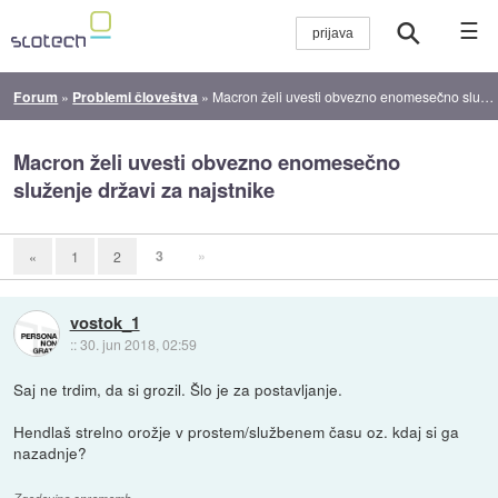
☰
Forum
»
Problemi človeštva
»
Macron želi uvesti obvezno enomesečno služenje državi za najstnike
Macron želi uvesti obvezno enomesečno
služenje državi za najstnike
3
»
«
1
2
vostok_1
::
30. jun 2018, 02:59
Saj ne trdim, da si grozil. Šlo je za postavljanje.
Hendlaš strelno orožje v prostem/službenem času oz. kdaj si ga
nazadnje?