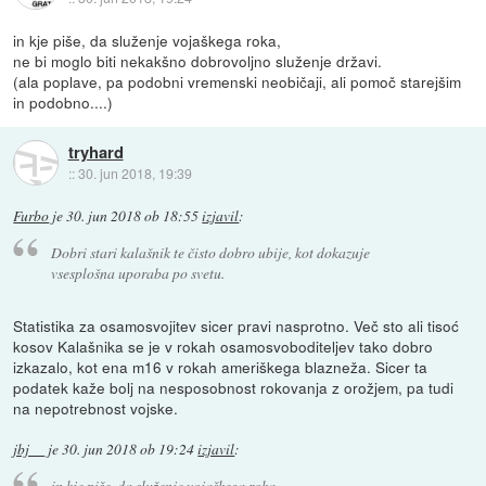
in kje piše, da služenje vojaškega roka,
ne bi moglo biti nekakšno dobrovoljno služenje državi.
(ala poplave, pa podobni vremenski neobičaji, ali pomoč starejšim
in podobno....)
tryhard
::
30. jun 2018, 19:39
Furbo
je
30. jun 2018 ob 18:55
izjavil
:
Dobri stari kalašnik te čisto dobro ubije, kot dokazuje
vsesplošna uporaba po svetu.
Statistika za osamosvojitev sicer pravi nasprotno. Več sto ali tisoć
kosov Kalašnika se je v rokah osamosvoboditeljev tako dobro
izkazalo, kot ena m16 v rokah ameriškega blazneža. Sicer ta
podatek kaže bolj na nesposobnost rokovanja z orožjem, pa tudi
na nepotrebnost vojske.
jbj__
je
30. jun 2018 ob 19:24
izjavil
:
in kje piše, da služenje vojaškega roka,