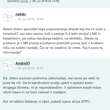
spremenil:
vostok_1
(
30. jun 2018 ob 14:29
)
nekikr
::
30. jun 2018, 16:34
Nisem dobro spremljal tega prepucavanja ampak kaj ima to veze s
čimerkoli? Jaz sem recimo tudi v zadnje 3-4 letih streljal z M4 in
kalašnikom, pa nekaj manjšega kalibra, na strelišču. Glede na
probano je z M4 precej enostavno postreliti precej tarč v kratkem
roku na solidni razdalji. Če se ne zatakne 3x vmes. Kaj ti pove ta
informacija?
AndrejO
::
30. jun 2018, 16:55
Da, dobro poznam področno zakonodajo, kar samo po sebi ne
pove še nič. Da bi kakršnokoli orožje uperil v splošni smeri
drugega človeka, mi je nepredstavljivo. V splošnem svojih težav
nikoli nisem in ne bom reševal z nasiljem.
Ker mi takšno blatenje ni všeč, pokaži izjavo ali pa STFU.