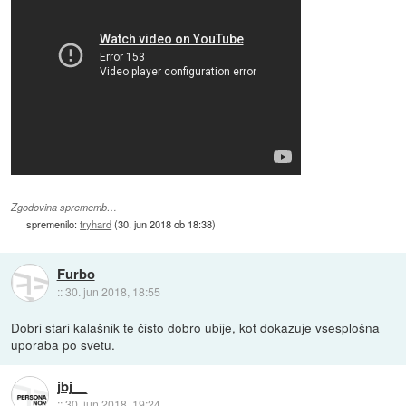
Zgodovina sprememb…
spremenilo:
tryhard
(
30. jun 2018 ob 18:38
)
Furbo
::
30. jun 2018, 18:55
Dobri stari kalašnik te čisto dobro ubije, kot dokazuje vsesplošna
uporaba po svetu.
jbj__
::
30. jun 2018, 19:24