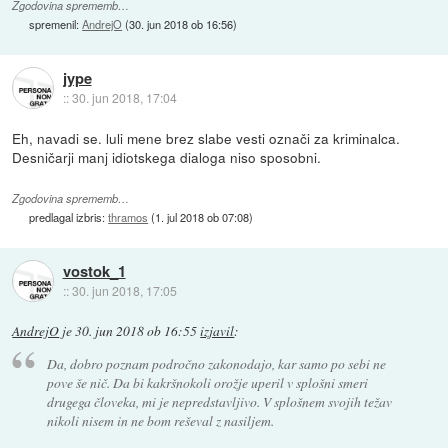
Zgodovina sprememb…
spremenil:
AndrejO
(
30. jun 2018 ob 16:56
)
jype
::
30. jun 2018, 17:04
Eh, navadi se. luli mene brez slabe vesti označi za kriminalca.
Desničarji manj idiotskega dialoga niso sposobni.
Zgodovina sprememb…
predlagal izbris:
thramos
(
1. jul 2018 ob 07:08
)
vostok_1
::
30. jun 2018, 17:05
AndrejO
je
30. jun 2018 ob 16:55
izjavil
:
Da, dobro poznam področno zakonodajo, kar samo po sebi ne
pove še nič. Da bi kakršnokoli orožje uperil v splošni smeri
drugega človeka, mi je nepredstavljivo. V splošnem svojih težav
nikoli nisem in ne bom reševal z nasiljem.