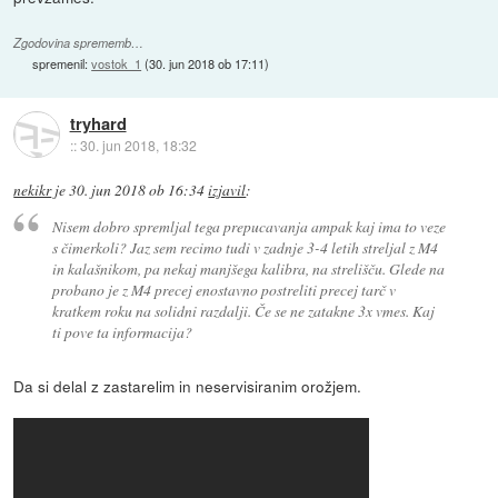
Zgodovina sprememb…
spremenil:
vostok_1
(
30. jun 2018 ob 17:11
)
tryhard
::
30. jun 2018, 18:32
nekikr
je
30. jun 2018 ob 16:34
izjavil
:
Nisem dobro spremljal tega prepucavanja ampak kaj ima to veze
s čimerkoli? Jaz sem recimo tudi v zadnje 3-4 letih streljal z M4
in kalašnikom, pa nekaj manjšega kalibra, na strelišču. Glede na
probano je z M4 precej enostavno postreliti precej tarč v
kratkem roku na solidni razdalji. Če se ne zatakne 3x vmes. Kaj
ti pove ta informacija?
Da si delal z zastarelim in neservisiranim orožjem.