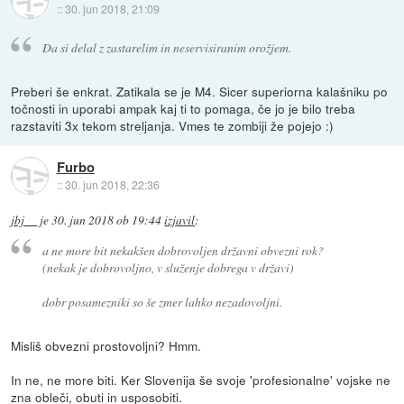
::
30. jun 2018, 21:09
Da si delal z zastarelim in neservisiranim orožjem.
Preberi še enkrat. Zatikala se je M4. Sicer superiorna kalašniku po
točnosti in uporabi ampak kaj ti to pomaga, če jo je bilo treba
razstaviti 3x tekom streljanja. Vmes te zombiji že pojejo :)
Furbo
::
30. jun 2018, 22:36
jbj__
je
30. jun 2018 ob 19:44
izjavil
:
a ne more bit nekakšen dobrovoljen državni obvezni rok?
(nekak je dobrovoljno, v služenje dobrega v državi)
dobr posamezniki so še zmer lahko nezadovoljni.
Misliš obvezni prostovoljni? Hmm.
In ne, ne more biti. Ker Slovenija še svoje 'profesionalne' vojske ne
zna obleči, obuti in usposobiti.