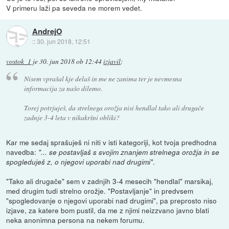
V primeru laži pa seveda ne morem vedet.
AndrejO
::
30. jun 2018, 12:51
vostok_1
je
30. jun 2018 ob 12:44
izjavil
:
Nisem vprašal kje delaš in me ne zanima ter je nevmesna
informacija za našo dilemo.
Torej potrjuješ, da strelnega orožja nisi hendlal tako ali drugače
zadnje 3-4 leta v nikakršni obliki?
Kar me sedaj sprašuješ ni niti v isti kategoriji, kot tvoja predhodna
navedba:
"... se postavljaš s svojim znanjem strelnega orožja in se
.
spogleduješ z, o njegovi uporabi nad drugimi"
"Tako ali drugače" sem v zadnjih 3-4 mesecih "hendlal" marsikaj,
med drugim tudi strelno orožje. "Postavljanje" in predvsem
"spogledovanje o njegovi uporabi nad drugimi", pa preprosto niso
izjave, za katere bom pustil, da me z njimi neizzvano javno blati
neka anonimna persona na nekem forumu.