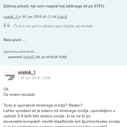
Zatorej pokaži, kje sem naspial kaj takšnega ali pa STFU.
vostok_1
je
30. jun 2018 ob 12:44
izjavil
:
Če je to res, pol se iskreno opravičujem, my mistake.
Nice pivot ...
Zgodovina sprememb…
spremenil:
AndrejO
(
30. jun 2018 ob 12:52
)
vostok_1
::
30. jun 2018, 13:08
Ok.
Če smem vprašat.
Torej si uporabnik strelnega orožja? Reden?
Lahko vprašam ali je katero od strelnega orožja, uporabljeno v
zadnjih 3-4 letih bilo strelno orožje, ki se ne bi po
slovenskih/evropskih merilih klasificiralo kot športno/lovsko orožje
in je po originalnem namenu namenjeno necivilni uporabi?