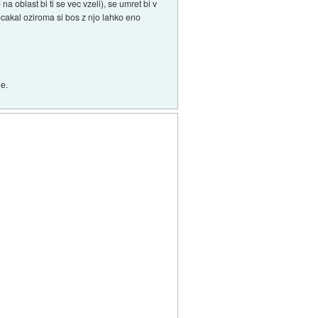
na oblast bi ti se vec vzeli), se umret bi v
cakal oziroma si bos z njo lahko eno
ne.