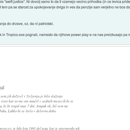
is "swift justice". Ni dovolj samo to da ti vzamejo vecino prihodka (in ce levica pride 
 tem pa se starost za upokojevanje dviga in ves da penzije sam verjetno ne bos do
nja do drzave, oz. da ni patriotski.
nik in Tropico.exe pognali, namesto da njihove power play-e na nas preizkusajo pa 
avil
:
 sem jih doživel v življenju je bilo služenje
 tisto kar so me oni naučil v sedmih mesecih bi se
, ki bi trajal max 7 dni. Ampak ok, bil sem na
uhu. Lahko bi se štelo v delovno dobo.
 mesecev, je bilo leta 1991 del tega, kar je spremenilo tok