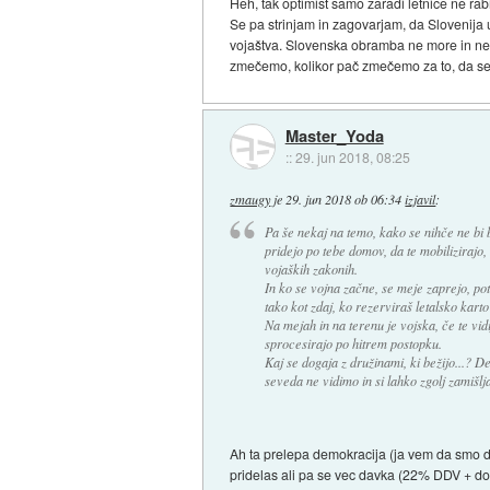
Heh, tak optimist samo zaradi letnice ne rabi
Se pa strinjam in zagovarjam, da Slovenija 
vojaštva. Slovenska obramba ne more in ne 
zmečemo, kolikor pač zmečemo za to, da se v
Master_Yoda
::
29. jun 2018, 08:25
zmaugy
je
29. jun 2018 ob 06:34
izjavil
:
Pa še nekaj na temo, kako se nihče ne bi 
pridejo po tebe domov, da te mobilizirajo
vojaških zakonih.
In ko se vojna začne, se meje zaprejo, pot
tako kot zdaj, ko rezerviraš letalsko karto
Na mejah in na terenu je vojska, če te vidi
sprocesirajo po hitrem postopku.
Kaj se dogaja z družinami, ki bežijo...? De
seveda ne vidimo in si lahko zgolj zamišlj
Ah ta prelepa demokracija (ja vem da smo de
pridelas ali pa se vec davka (22% DDV + doho