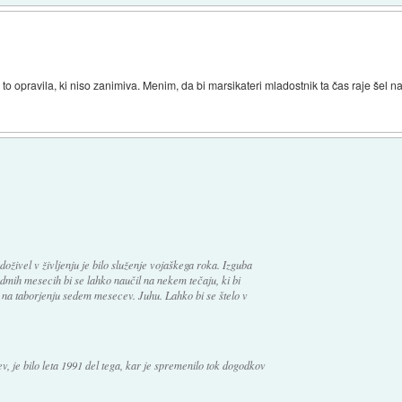
to opravila, ki niso zanimiva. Menim, da bi marsikateri mladostnik ta čas raje šel n
 doživel v življenju je bilo služenje vojaškega roka. Izguba
sedmih mesecih bi se lahko naučil na nekem tečaju, ki bi
m na taborjenju sedem mesecev. Juhu. Lahko bi se štelo v
ev, je bilo leta 1991 del tega, kar je spremenilo tok dogodkov