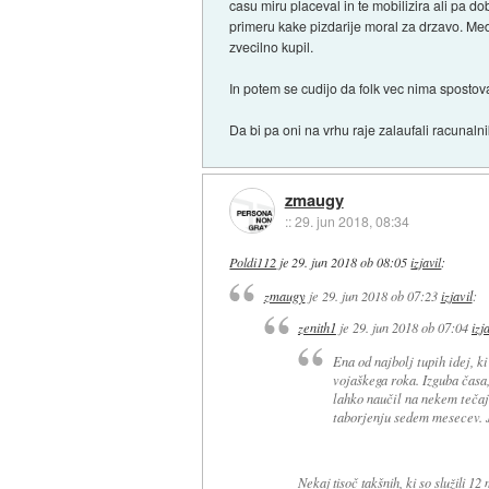
casu miru placeval in te mobilizira ali pa dob
primeru kake pizdarije moral za drzavo. Med
zvecilno kupil.
In potem se cudijo da folk vec nima spostova
Da bi pa oni na vrhu raje zalaufali racunal
zmaugy
::
29. jun 2018, 08:34
Poldi112
je
29. jun 2018 ob 08:05
izjavil
:
zmaugy
je
29. jun 2018 ob 07:23
izjavil
:
zenith1
je
29. jun 2018 ob 07:04
izj
Ena od najbolj tupih idej, ki
vojaškega roka. Izguba časa,
lahko naučil na nekem tečaju
taborjenju sedem mesecev. J
Nekaj tisoč takšnih, ki so služili 12