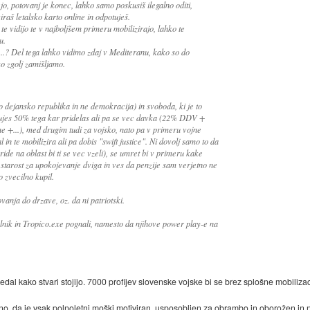
jo, potovanj je konec, lahko samo poskusiš ilegalno oditi,
iraš letalsko karto online in odpotuješ.
te vidijo te v najboljšem primeru mobilizirajo, lahko te
u.
o...? Del tega lahko vidimo zdaj v Mediteranu, kako so do
ko zgolj zamišljamo.
dejansko republika in ne demokracija) in svoboda, ki je to
acujes 50% tega kar pridelas ali pa se vec davka (22% DDV +
e +...), med drugim tudi za vojsko, nato pa v primeru vojne
l in te mobilizira ali pa dobis "swift justice". Ni dovolj samo to da
ide na oblast bi ti se vec vzeli), se umret bi v primeru kake
starost za upokojevanje dviga in ves da penzije sam verjetno ne
 zvecilno kupil.
vanja do drzave, oz. da ni patriotski.
alnik in Tropico.exe pognali, namesto da njihove power play-e na
vedal kako stvari stojijo. 7000 profijev slovenske vojske bi se brez splošne mobiliz
e znano, da je vsak polnoletni moški motiviran, usposobljen za obrambo in oborožen i