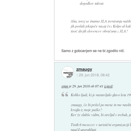
dogodkov takrat.
Aha, torej se imamo JLA treniranju naših 
jih poslali jokajoče nazaj čez Kolpo al ka
tisoč divjih slovencev obračuna z JLA?
Samo z gobcanjem se ne bi zgodilo nič.
zmaugy
::
29. jun 2018, 08:42
stjan
je
29. jun 2018 ob 07:41
izjavil
:
Koliko ljudi, ki je nastavljalo glavo leta 
zmaugy, če bi prišel po mene in me nasilno
krogla iz moje puške?
Ker že slabše vidim, bi streljal v trebuh, 
Tistih 6 mesecev v turistični organizaciji
naučil uporabljati.