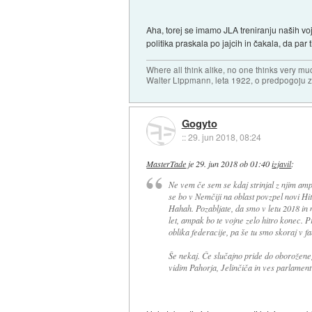
Aha, torej se imamo JLA treniranju naših voj
politika praskala po jajcih in čakala, da pa
Where all think alike, no one thinks very mu
Walter Lippmann, leta 1922, o predpogoju 
Gogyto
::
29. jun 2018, 08:24
MasterTade
je
29. jun 2018 ob 01:40
izjavil
:
Ne vem če sem se kdaj strinjal z njim amp
se bo v Nemčiji na oblast povzpel novi Hi
Hahah. Pozabljate, da smo v letu 2018 in 
let, ampak bo te vojne zelo hitro konec. 
oblika federacije, pa še tu smo skoraj v f
Še nekaj. Če slučajno pride do oborožene
vidim Pahorja, Jelinčiča in ves parlament