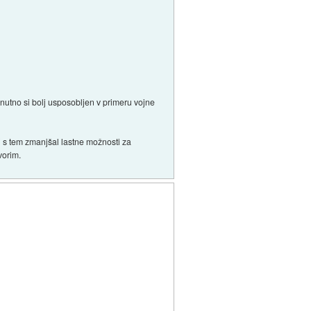
enutno si bolj usposobljen v primeru vojne
 bi s tem zmanjšal lastne možnosti za
vorim.