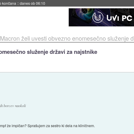
s ob 06:09
Macron želi uvesti obvezno enomesečno služenje dr
omesečno služenje državi za najstnike
ih borcev naokoli
umpf že impičan? Sprašujem za sestro ki dela na kliničnem.