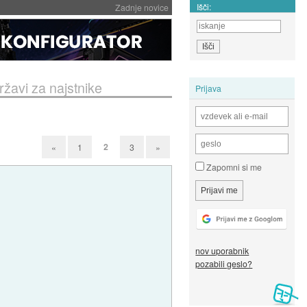
Išči:
Zadnje novice
žavi za najstnike
Prijava
2
«
1
3
»
Zapomni si me
nov uporabnik
pozabili geslo?