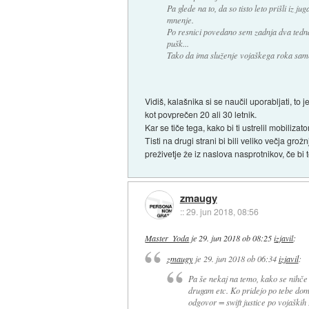
Pa glede na to, da so tisto leto prišli iz 
mnenje.
Po resnici povedano sem zadnja dva tedna
pušk...
Tako da ima služenje vojaškega roka same
Vidiš, kalašnika si se naučil uporabljati, t
kot povprečen 20 ali 30 letnik.
Kar se tiče tega, kako bi ti ustrelil mobilizator
Tisti na drugi strani bi bili veliko večja gr
preživetje že iz naslova nasprotnikov, če bi 
zmaugy
::
29. jun 2018, 08:56
Master_Yoda
je
29. jun 2018 ob 08:25
izjavil
:
zmaugy
je
29. jun 2018 ob 06:34
izjavil
:
Pa še nekaj na temo, kako se nihče 
drugam etc. Ko pridejo po tebe dom
odgovor = swift justice po vojaških