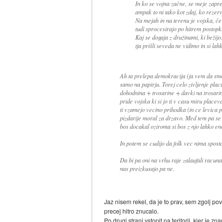
In ko se vojna začne, se meje zapre
ampak to ni tako kot zdaj, ko rezerv
Na mejah in na terenu je vojska, če 
tudi sprocesirajo po hitrem postopk
Kaj se dogaja z družinami, ki bežij
tja prišli seveda ne vidimo in si lah
Ah ta prelepa demokracija (ja vem da smo 
samo na papirju. Torej celo zivljenje pl
dohodnina + trosarine + davki na trosarin
pride vojska ki si jo ti v casu miru placeva
ti vzamejo vecino prihodka (in ce levica pr
pizdarije moral za drzavo. Med tem pa se 
bos docakal oziroma si bos z njo lahko eno
In potem se cudijo da folk vec nima sposto
Da bi pa oni na vrhu raje zalaufali racun
nas preizkusajo pa ne.
Jaz nisem rekel, da je to prav, sem zgolj po
precej hitro znucalo.
Po drugi strani vstopit na teritorij, kjer j