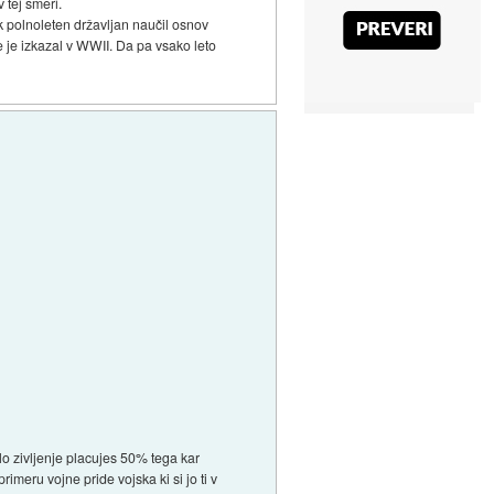
 tej smeri.
ak polnoleten državljan naučil osnov
je izkazal v WWII. Da pa vsako leto
lo zivljenje placujes 50% tega kar
imeru vojne pride vojska ki si jo ti v