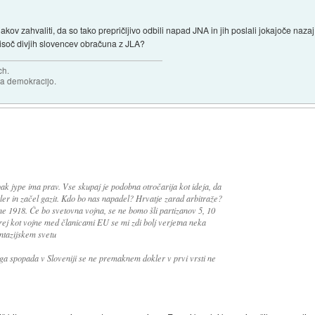
akov zahvaliti, da so tako prepričljivo odbili napad JNA in jih poslali jokajoče naz
r tisoč divjih slovencev obračuna z JLA?
ch.
za demokracijo.
ak jype ima prav. Vse skupaj je podobna otročarija kot ideja, da
tler in začel gazit. Kdo bo nas napadel? Hrvatje zarad arbitraže?
ne 1918. Če bo svetovna vojna, se ne bomo šli partizanov 5, 10
Prej kot vojne med članicami EU se mi zdi bolj verjetna neka
antazijskem svetu
ga spopada v Sloveniji se ne premaknem dokler v prvi vrsti ne