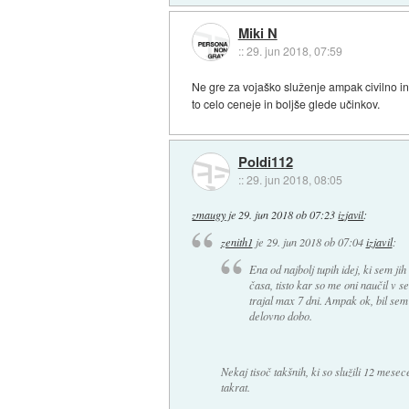
Miki N
::
29. jun 2018, 07:59
Ne gre za vojaško služenje ampak civilno in 
to celo ceneje in boljše glede učinkov.
Poldi112
::
29. jun 2018, 08:05
zmaugy
je
29. jun 2018 ob 07:23
izjavil
:
zenith1
je
29. jun 2018 ob 07:04
izjavil
:
Ena od najbolj tupih idej, ki sem jih
časa, tisto kar so me oni naučil v 
trajal max 7 dni. Ampak ok, bil se
delovno dobo.
Nekaj tisoč takšnih, ki so služili 12 mesec
takrat.