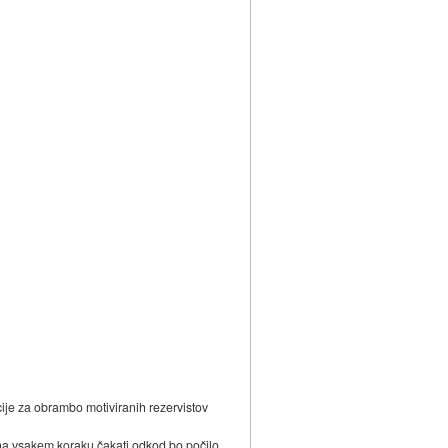
acije za obrambo motiviranih rezervistov
n na vsakem koraku čakati odkod bo počilo,