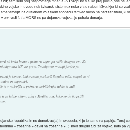
š bit; sam sem prej nasprotnega mnenja - v Evropi bo slej ko prej počilo, vse pelje v
ukine vojsko in uvede nek švicarski sistem oz neke vrste naborništvo, kjer bi se vs
sme temeljiti na direktnem vojaškem spopadu temveč ravno na partizanskem, ki se 
 prvi vrsti futra MORS ne pa dejansko vojska, je potrata denarja.
boril ali kako bomo v primeru vojne pa odšlo drugam etc. Ko
, ni odgovora NE, ne grem. Ta odgovor = swift justice po
ovanj je konec, lahko samo poskusiš ilegalno oditi, ampak to ni
 online in odpotuješ.
jo te v najboljšem primeru mobilizirajo, lahko te tudi
l tega lahko vidimo zdaj v Mediteranu, kako so do tja prišli
amo.
jansko republika in ne demokracija) in svoboda, ki je to samo na papirju. Torej ce
dnina + trosarine + davki na trosarine +...), med drugim tudi za vojsko, nato pa v pr