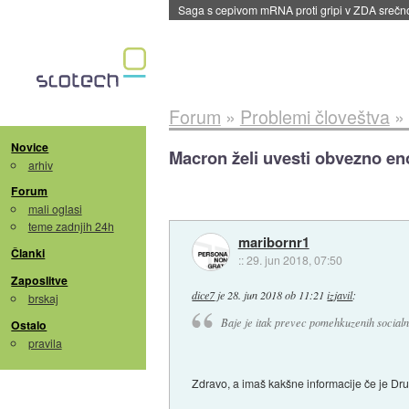
BMW v vozilih začel predvajati reklame
::
dane
Forum
»
Problemi človeštva
»
Novice
Macron želi uvesti obvezno en
arhiv
Forum
mali oglasi
teme zadnjih 24h
maribornr1
Članki
::
29. jun 2018, 07:50
Zaposlitve
dice7
je
28. jun 2018 ob 11:21
izjavil
:
brskaj
Baje je itak prevec pomehkuzenih socialn
Ostalo
pravila
Zdravo, a imaš kakšne informacije če je Dr