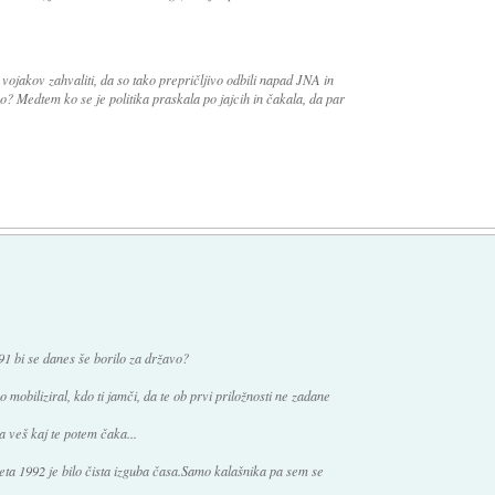
vojakov zahvaliti, da so tako prepričljivo odbili napad JNA in
ko? Medtem ko se je politika praskala po jajcih in čakala, da par
1991 bi se danes še borilo za državo?
 mobiliziral, kdo ti jamči, da te ob prvi priložnosti ne zadane
pa veš kaj te potem čaka...
 leta 1992 je bilo čista izguba časa.Samo kalašnika pa sem se