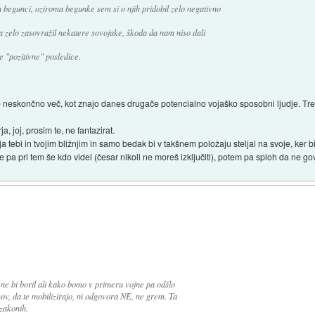
juga begunci, oziroma begunke sem si o njih pridobil zelo negativno
 zelo zasovražil nekatere sovojake, škoda da nam niso dali
 "pozitivne" posledice.
o je neskončno več, kot znajo danes drugače potencialno vojaško sposobni ljudje. Tr
ja, joj, prosim te, ne fantazirat.
ožnja tebi in tvojim bližnjim in samo bedak bi v takšnem položaju steljal na svoje, ker
te pa pri tem še kdo videl (česar nikoli ne moreš izključiti), potem pa sploh da ne go
ne bi boril ali kako bomo v primeru vojne pa odšlo
ov, da te mobilizirajo, ni odgovora NE, ne grem. Ta
 zakonih.