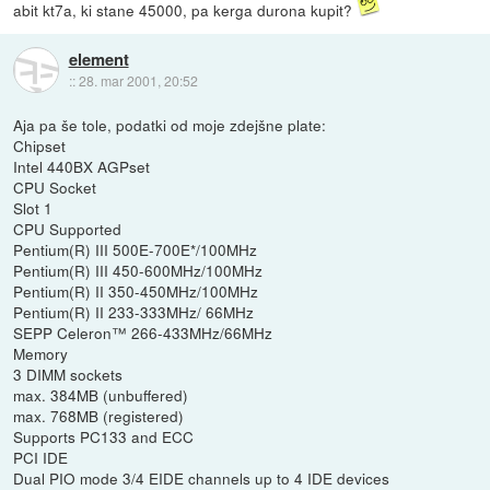
abit kt7a, ki stane 45000, pa kerga durona kupit?
element
::
28. mar 2001, 20:52
Aja pa še tole, podatki od moje zdejšne plate:
Chipset
Intel 440BX AGPset
CPU Socket
Slot 1
CPU Supported
Pentium(R) III 500E-700E*/100MHz
Pentium(R) III 450-600MHz/100MHz
Pentium(R) II 350-450MHz/100MHz
Pentium(R) II 233-333MHz/ 66MHz
SEPP Celeron™ 266-433MHz/66MHz
Memory
3 DIMM sockets
max. 384MB (unbuffered)
max. 768MB (registered)
Supports PC133 and ECC
PCI IDE
Dual PIO mode 3/4 EIDE channels up to 4 IDE devices