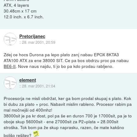
ATX, 4 layers
30.48cm x 17 cm
12.0 inch. x 6.7 inch.
Pretorijanec
::
28. mar 2001, 20:59
Zdej ce hocs Durona pa lepo plato zanj nabau EPOX 8KTA3
ATA100 ATX za ene 38000 SIT. Ce pa bos obdrzu proc pa nabau
BE6-II
. Nove naus najdu, ti jo bo pa kdo prodau rabljeno.
element
::
28. mar 2001, 21:04
Procesorja ne misli obdržat, ker ga bom prodal skupaj s plato. Kok
bi dubu za plato + proc. Nabavit mislim rableno. Procesor rabim pa
mal močnejši od 400mhz!
38000sit je pa kr dost, pol pa še en duron 700 je 17000sit, pa je to
oboje skup 56000sit - ene 27000sit za P2+plata = 28.000sit
stroška. Tok bom pa že skup naprasku, razen, če mate kakšno
boljšo rešitev?