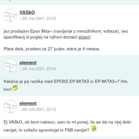
VASkO
::
28. mar 2001, 22:52
jaz prodajam Epox 8kta+ (navijanje z mnozilnikom, voltaza), vec
specifikacij si poglej na njihovi domaci
strani!
Plata dela, prodam za 27 jurjev, stara je 4 mesce.
element
::
28. mar 2001, 22:54
Kakšna je pa razlika med EPOXS EP-8KTA3 in EP-8KTA3+? Hm,
hm?
element
::
28. mar 2001, 23:12
Ej VASkO, ok bom nabavu, sam to mi povej, če se da na njej dobr
navijat, in voltažo spreminjat in FSB navijat?