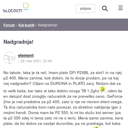
☰
Forum
»
Kaj kupiti
»
Nadgradnja!
Nadgradnja!
element
::
28. mar 2001, 20:49
No takole, taka je ta reč. Imam plato DFI P2XBL za slot1 in na njej
p2 400. Mene zanima, kok dobim, če to dvoje prodam, pa na kaj
nej nadgradim? Ciljam na DURONA in PLATO zanj. Nočem dat za
to velik keša, ker tako al tako dobim novga TB 1.2ghz
, rabm še
en delujoč dost zmogljiv računalnik za ne preveliko ceno. GeForce
2mx je mal predobra za p2 400, zato iz nje ne morem stisnt vsega.
Ta dva računalnika bom nato povezal, za direktno nabijanje iger z
mojimi frendi. Doma mam še P2 350, ki mi bo služu kot server (pa
ta p2 350 zdej ni tema zato mi ne o tem). Mene samo zanima, kera
plata, da bo dobra za navijat durončka, pa ne predraga, kot kaka