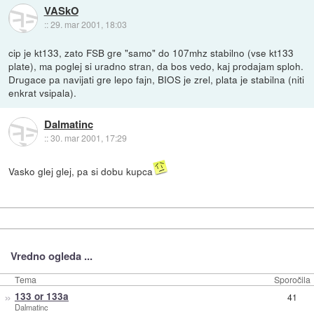
VASkO
::
29. mar 2001, 18:03
cip je kt133, zato FSB gre "samo" do 107mhz stabilno (vse kt133
plate), ma poglej si uradno stran, da bos vedo, kaj prodajam sploh.
Drugace pa navijati gre lepo fajn, BIOS je zrel, plata je stabilna (niti
enkrat vsipala).
Dalmatinc
::
30. mar 2001, 17:29
Vasko glej glej, pa si dobu kupca
Vredno ogleda ...
Tema
Sporočila
»
133 or 133a
41
Dalmatinc