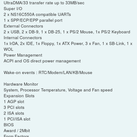
UltraDMA/33 transfer rate up to 33MB/sec
Super I/O
2 x NS16C550A compatible UARTs
1 x SPP/ECP/EPP parallel port
External Connectors
2 x USB, 2 x DB-9, 1 x DB-25, 1 x PS/2 Mouse, 1x PS/2 Keyboard
Internal Connectors
1x IrDA, 2x IDE, 1x Floppy, 1x ATX Power, 3 x Fan, 1 x SB-Link, 1 x
WOL
Power Management
ACPI and OS direct power management
Wake-on events : RTC/Modem/LAN/KB/Mouse
Hardware Monitor
System, Processor Temperature, Voltage and Fan speed
Expansion Slots
1 AGP slot
3 PCI slots
2 ISA slots
1 PCI/ISA slot
BIOS
Award / 2Mbit
Form Factors