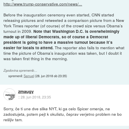
http://www.trump-conservative.com/news/...
Before the inauguration ceremony even started, CNN started
releasing pictures and retweeted a comparison picture from a New
York Times reporter (of course) of the crowd size versus Obama’s
turnout in 2009.
Note that Washington D.C. is overwhelmingly
made up of liberal Democrats, so of course a Democrat
president is going to have a massive turnout because it’s
The reporter also fails to mention what
easier for locals to attend.
time the picture of Obama’s inauguration was taken, but I doubt it
was taken first thing in the morning.
Zgodovina sprememb…
spremenil:
Samuel
(
28. jun 2018 ob 23:35
)
zmaugy
::
28. jun 2018, 23:35
Sorry, če ti une dve slike NYT, ki ga celo Spicer omenja, ne
zadostujeta, potem pejt k okulistu, čeprav verjetno problem ne bo
rešljiv tam.