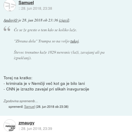
Samuel
::
28. jun 2018, 23:38
AndrejO
je
28. jun 2018 ob 23:36
izjavil
:
Če se že greste o tem kdo se koliko laže.
"Zbrana dela" Trumpa so na voljo
tukaj
.
Števec trenutno kaže 1829 neresnic (laži, zavajanj ali pa
izpuščanj).
Torej na kratko:
- kriminala je v Nemčiji več kot ga je bilo lani
- CNN je izrazito zavajal pri slikah inavguracije
Zgodovina sprememb…
spremenil:
Samuel
(
28. jun 2018 ob 23:38
)
zmaugy
::
28. jun 2018, 23:39