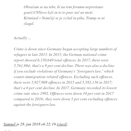
Obračam se na tebe, ki na tem forumu neprestano
goniš CNNove laži in te to prav nič ne moti.
Kriminal v Nemčiji se je zvišal in pika. Trump se ni
zlagal.
Actually ...
Crime is down since Germany began accepting large numbers of
refugees in late 2015. In 2015, the German national crime
report showed 6,330,649 total offences. In 2017, there were
5,761,984; that's a 9 per cent decline. There was also a decline
if you exclude violations of Germany's "foreigners law," which
counts immigration-related offences. Excluding such offences,
there were 5,927,908 offences in 2015 and 5,582,136 in 2017;
that's a 6 per cent decline. In 2017, Germany recorded its lowest
crime rate since 1992. Offences were down 10 per cent in 2017
compared to 2016; they were down 5 per cent excluding offences
against the foreigners law.
Samuel
je
28. jun 2018 ob 22:19
izjavil
: