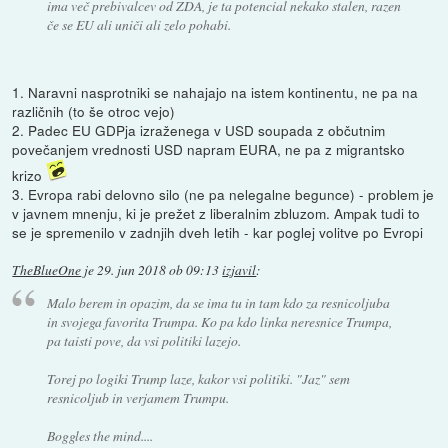
ima več prebivalcev od ZDA, je ta potencial nekako stalen, razen
če se EU ali uniči ali zelo pohabi.
1. Naravni nasprotniki se nahajajo na istem kontinentu, ne pa na
različnih (to še otroc vejo)
2. Padec EU GDPja izraženega v USD soupada z občutnim
povečanjem vrednosti USD napram EURA, ne pa z migrantsko
krizo
3. Evropa rabi delovno silo (ne pa nelegalne begunce) - problem je
v javnem mnenju, ki je prežet z liberalnim zbluzom. Ampak tudi to
se je spremenilo v zadnjih dveh letih - kar poglej volitve po Evropi
TheBlueOne
je
29. jun 2018 ob 09:13
izjavil
:
Malo berem in opazim, da se ima tu in tam kdo za resnicoljuba
in svojega favorita Trumpa. Ko pa kdo linka neresnice Trumpa,
pa taisti pove, da vsi politiki lazejo.
Torej po logiki Trump laze, kakor vsi politiki. "Jaz" sem
resnicoljub in verjamem Trumpu.
Boggles the mind....