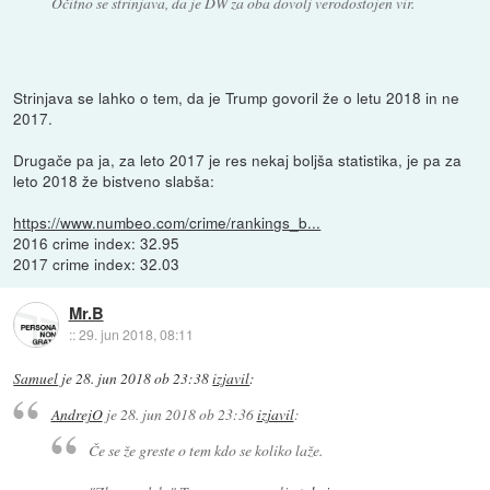
Očitno se strinjava, da je DW za oba dovolj verodostojen vir.
Strinjava se lahko o tem, da je Trump govoril že o letu 2018 in ne
2017.
Drugače pa ja, za leto 2017 je res nekaj boljša statistika, je pa za
leto 2018 že bistveno slabša:
https://www.numbeo.com/crime/rankings_b...
2016 crime index: 32.95
2017 crime index: 32.03
Mr.B
::
29. jun 2018, 08:11
Samuel
je
28. jun 2018 ob 23:38
izjavil
:
AndrejO
je
28. jun 2018 ob 23:36
izjavil
:
Če se že greste o tem kdo se koliko laže.