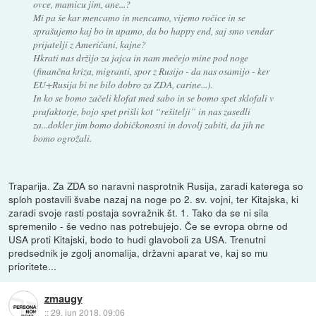
ovce, mamicu jim, ane...?
Mi pa še kar mencamo in mencamo, vijemo ročice in se
sprašujemo kaj bo in upamo, da bo happy end, saj smo vendar
prijatelji z Američani, kajne?
Hkrati nas držijo za jajca in nam mečejo mine pod noge
(finančna kriza, migranti, spor z Rusijo - da nas osamijo - ker
EU+Rusija bi ne bilo dobro za ZDA, carine...).
In ko se bomo začeli klofat med sabo in se bomo spet sklofali v
prafaktorje, bojo spet prišli kot “rešitelji” in nas zasedli
za...dokler jim bomo dobičkonosni in dovolj zabiti, da jih ne
bomo ogrožali.
Traparija. Za ZDA so naravni nasprotnik Rusija, zaradi katerega so
sploh postavili švabe nazaj na noge po 2. sv. vojni, ter Kitajska, ki
zaradi svoje rasti postaja sovražnik št. 1. Tako da se ni sila
spremenilo - še vedno nas potrebujejo. Če se evropa obrne od
USA proti Kitajski, bodo to hudi glavoboli za USA. Trenutni
predsednik je zgolj anomalija, državni aparat ve, kaj so mu
prioritete...
zmaugy
::
29. jun 2018, 09:06