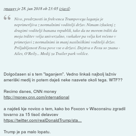
zmaugy
je
28. jun 2018 ob 23:05
izjavil
:
Nivo, predrznosti in frekvenca Trumpovega laganja je
neprimerljiva z normalnimi voditelji držav. Nimam izkušenj z
drugimi voditelji banana republik, tako da ne morem trditi da
moja trditev velja univerzalno, vsekakor pa velja kot rečeno v
primerjavi z normalnimi in manj nasilniškimi voditelji držav.
Priljubljenost Foxa pove vse o državi. Dejstva o Foxu so znana -
Ailes, O'Reily... Medij za Trailer park volilce.
Dolgočasen si s tem "laganjem". Vedno linkaš najbolj lažniv
ameriški medij in potem daješ neke nasvete okoli tega. WTF??
Recimo danes, CNN money
http://money.cnn.com/international
a najdeš kje novico o tem, kako bo Foxcon v Wisconsinu zgradil
tovarno za 15 tisoč delavcev
https://twitter.com/realDonaldTrump/sta...
Trump je pa malo lopatu.