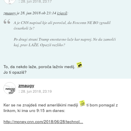
::
28. jun 2018, 23:17
zmaugy
je
28. jun 2018 ob 23:14
izjavil
:
A je CNN napisal kje ali poročal, da Foxconn NE BO zgradil
česarkoli že?
Po drugi strani Trump enostavno laže kar naprej. Ne da zamolči
kaj, prav LAŽE. Opaziš razliko?
To, da nekdo laže, poroča lažniv medij.
Jo ti opaziš?
zmaugy
::
28. jun 2018, 23:19
Ker se ne znajdeš med ameriškimi mediji
ti bom pomagal z
linkom, ki ima uro 9:15 am danes:
http://money.cnn.com/2018/06/28/technol...