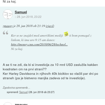
Ni za kaj.
Samuel
::
28. jun 2018, 23:22
zmaugy
je
28. jun 2018 ob 23:19
izjavil
:
Ker se ne znajdeš med ameriškimi mediji
ti bom pomagal z
linkom, ki ima uro 9:15 am danes:
http://money.cnn.com/2018/06/28/technol...
Ni za kaj.
A se ti ne zdi, da bi si investicija za 10 mrd USD zaslužila kakšen
kvadraten cm na prvi strani??
Ker Harley Davidsona in njihovih 40k biciklov so vlačili par dni po
straneh (pa je bistveno manjša zadeva od te investicije).
Zgodovina sprememb…
spremenil:
Samuel
(
28. jun 2018 ob 23:27
)
zmaugy