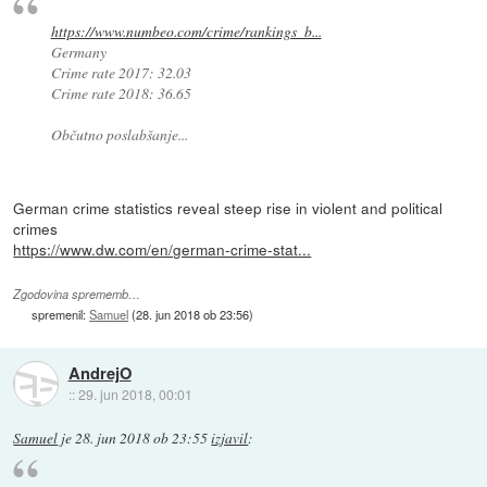
https://www.numbeo.com/crime/rankings_b...
Germany
Crime rate 2017: 32.03
Crime rate 2018: 36.65
Občutno poslabšanje...
German crime statistics reveal steep rise in violent and political
crimes
https://www.dw.com/en/german-crime-stat...
Zgodovina sprememb…
spremenil:
Samuel
(
28. jun 2018 ob 23:56
)
AndrejO
::
29. jun 2018, 00:01
Samuel
je
28. jun 2018 ob 23:55
izjavil
: