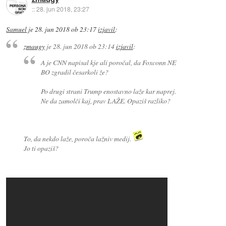
::
28. jun 2018, 23:27
Samuel
je
28. jun 2018 ob 23:17
izjavil
:
zmaugy
je
28. jun 2018 ob 23:14
izjavil
:
A je CNN napisal kje ali poročal, da Foxconn NE
BO zgradil česarkoli že?
Po drugi strani Trump enostavno laže kar naprej.
Ne da zamolči kaj, prav LAŽE. Opaziš razliko?
To, da nekdo laže, poroča lažniv medij.
Jo ti opaziš?