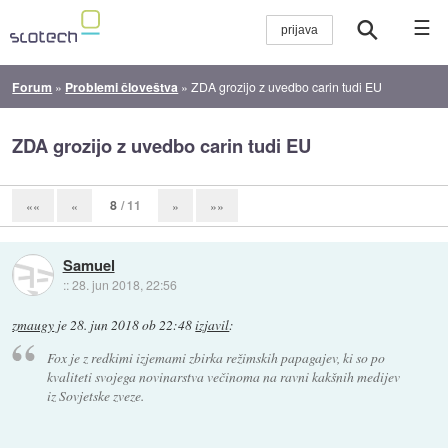
☰
Forum
»
Problemi človeštva
»
ZDA grozijo z uvedbo carin tudi EU
ZDA grozijo z uvedbo carin tudi EU
8
/ 11
««
«
»
»»
Samuel
::
28. jun 2018, 22:56
zmaugy
je
28. jun 2018 ob 22:48
izjavil
:
Fox je z redkimi izjemami zbirka režimskih papagajev, ki so po
kvaliteti svojega novinarstva večinoma na ravni kakšnih medijev
iz Sovjetske zveze.