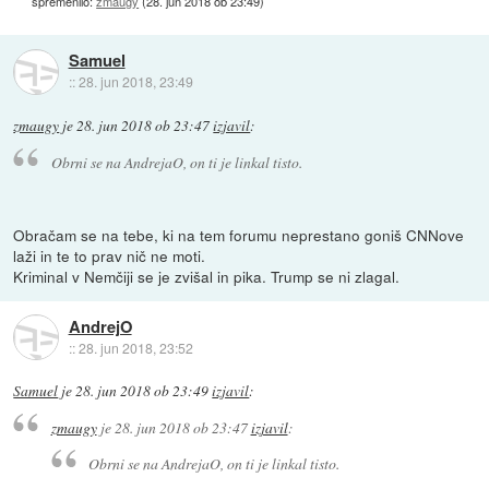
spremenilo:
zmaugy
(
28. jun 2018 ob 23:49
)
Samuel
::
28. jun 2018, 23:49
zmaugy
je
28. jun 2018 ob 23:47
izjavil
:
Obrni se na AndrejaO, on ti je linkal tisto.
Obračam se na tebe, ki na tem forumu neprestano goniš CNNove
laži in te to prav nič ne moti.
Kriminal v Nemčiji se je zvišal in pika. Trump se ni zlagal.
AndrejO
::
28. jun 2018, 23:52
Samuel
je
28. jun 2018 ob 23:49
izjavil
:
zmaugy
je
28. jun 2018 ob 23:47
izjavil
:
Obrni se na AndrejaO, on ti je linkal tisto.