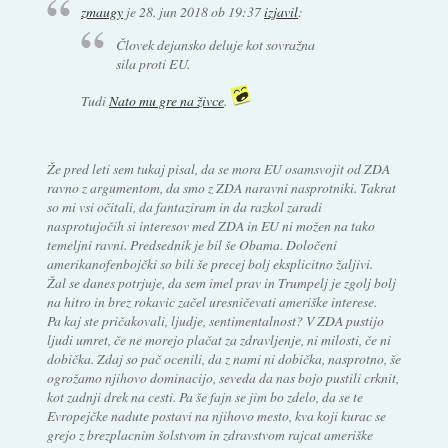
zmaugy
je
28. jun 2018 ob 19:37
izjavil
:
Človek dejansko deluje kot sovražna
sila proti EU.
Tudi
Nato mu gre na živce
.
Že pred leti sem tukaj pisal, da se mora EU osamsvojit od ZDA
ravno z argumentom, da smo z ZDA naravni nasprotniki. Takrat
so mi vsi očitali, da fantaziram in da razkol zaradi
nasprotujočih si interesov med ZDA in EU ni možen na tako
temeljni ravni. Predsednik je bil še Obama. Določeni
amerikanofenbojčki so bili še precej bolj eksplicitno žaljivi.
Žal se danes potrjuje, da sem imel prav in Trumpelj je zgolj bolj
na hitro in brez rokavic začel uresničevati ameriške interese.
Pa kaj ste pričakovali, ljudje, sentimentalnost? V ZDA pustijo
ljudi umret, če ne morejo plačat za zdravljenje, ni milosti, če ni
dobička. Zdaj so pač ocenili, da z nami ni dobička, nasprotno, še
ogrožamo njihovo dominacijo, seveda da nas bojo pustili crknit,
kot zadnji drek na cesti. Pa še fajn se jim bo zdelo, da se te
Evropejčke nadute postavi na njihovo mesto, kva koji kurac se
grejo z brezplacnim šolstvom in zdravstvom rajcat ameriške