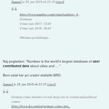
Samuel
je
28. jun 2018 ob 22:19
izjavil
:
https://www.numbeo.com/crime/rankings_b
...
Germany
Crime rate 2017: 32.03
Crime rate 2018: 36.65
Občutno poslabšanje...
Naj pogledam: "Numbeo is the world's largest database of
user
about cities and ... "
contributed data
Bom ostal kar pri uradni statistiki BRD.
Samuel
je
28. jun 2018 ob 23:55
izjavil
:
German crime statistics reveal steep rise in violent and political
crimes
https://www.dw.com/en/german-crime-stat...