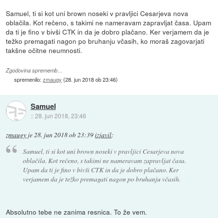
Samuel, ti si kot uni brown noseki v pravljici Cesarjeva nova
oblačila. Kot rečeno, s takimi ne nameravam zapravljat časa. Upam
da ti je fino v bivši CTK in da je dobro plačano. Ker verjamem da je
težko premagati nagon po bruhanju včasih, ko moraš zagovarjati
takšne očitne neumnosti.
Zgodovina sprememb…
spremenilo:
zmaugy
(
28. jun 2018 ob 23:46
)
Samuel
::
28. jun 2018, 23:46
zmaugy
je
28. jun 2018 ob 23:39
izjavil
:
Samuel, ti si kot uni brown noseki v pravljici Cesarjeva nova
oblačila. Kot rečeno, s takimi ne nameravam zapravljat časa.
Upam da ti je fino v bivši CTK in da je dobro plačano. Ker
verjamem da je težko premagati nagon po bruhanju včasih.
Absolutno tebe ne zanima resnica. To že vem.