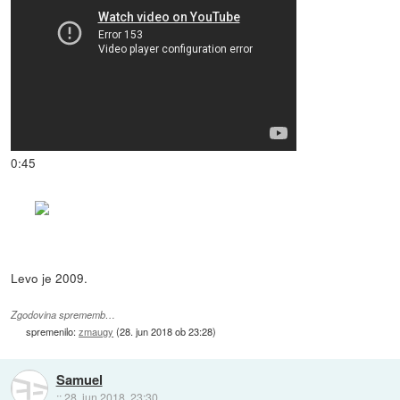
0:45
Levo je 2009.
Zgodovina sprememb…
spremenilo:
zmaugy
(
28. jun 2018 ob 23:28
)
Samuel
::
28. jun 2018, 23:30