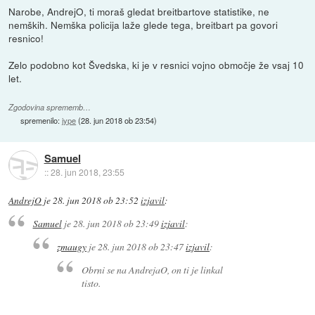
Narobe, AndrejO, ti moraš gledat breitbartove statistike, ne
nemških. Nemška policija laže glede tega, breitbart pa govori
resnico!
Zelo podobno kot Švedska, ki je v resnici vojno območje že vsaj 10
let.
Zgodovina sprememb…
spremenilo:
jype
(
28. jun 2018 ob 23:54
)
Samuel
::
28. jun 2018, 23:55
AndrejO
je
28. jun 2018 ob 23:52
izjavil
:
Samuel
je
28. jun 2018 ob 23:49
izjavil
:
zmaugy
je
28. jun 2018 ob 23:47
izjavil
:
Obrni se na AndrejaO, on ti je linkal
tisto.