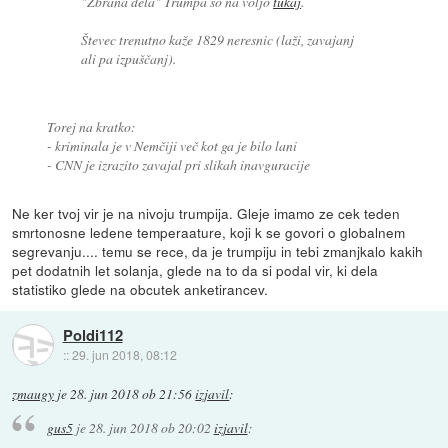
"Zbrana dela" Trumpa so na voljo
tukaj
.
Števec trenutno kaže 1829 neresnic (laži, zavajanj
ali pa izpuščanj).
Torej na kratko:
- kriminala je v Nemčiji več kot ga je bilo lani
- CNN je izrazito zavajal pri slikah inavguracije
Ne ker tvoj vir je na nivoju trumpija. Gleje imamo ze cek teden
smrtonosne ledene temperaature, koji k se govori o globalnem
segrevanju.... temu se rece, da je trumpiju in tebi zmanjkalo kakih
pet dodatnih let solanja, glede na to da si podal vir, ki dela
statistiko glede na obcutek anketirancev.
Poldi112
::
29. jun 2018, 08:12
zmaugy
je
28. jun 2018 ob 21:56
izjavil
:
gus5
je
28. jun 2018 ob 20:02
izjavil
: