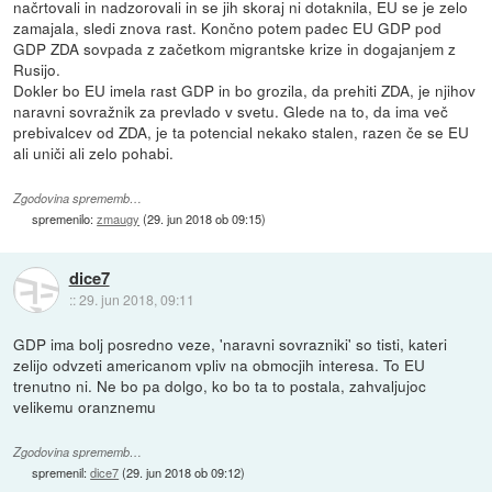
načrtovali in nadzorovali in se jih skoraj ni dotaknila, EU se je zelo
zamajala, sledi znova rast. Končno potem padec EU GDP pod
GDP ZDA sovpada z začetkom migrantske krize in dogajanjem z
Rusijo.
Dokler bo EU imela rast GDP in bo grozila, da prehiti ZDA, je njihov
naravni sovražnik za prevlado v svetu. Glede na to, da ima več
prebivalcev od ZDA, je ta potencial nekako stalen, razen če se EU
ali uniči ali zelo pohabi.
Zgodovina sprememb…
spremenilo:
zmaugy
(
29. jun 2018 ob 09:15
)
dice7
::
29. jun 2018, 09:11
GDP ima bolj posredno veze, 'naravni sovrazniki' so tisti, kateri
zelijo odvzeti americanom vpliv na obmocjih interesa. To EU
trenutno ni. Ne bo pa dolgo, ko bo ta to postala, zahvaljujoc
velikemu oranznemu
Zgodovina sprememb…
spremenil:
dice7
(
29. jun 2018 ob 09:12
)