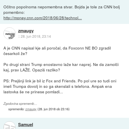
Očitno popolnoma nepomembna stvar. Bojda je tole za CNN bolj
pomembno:
http://money.cnn.com/2018/06/28/technol...
zmaugy
::
28. jun 2018, 23:14
A je CNN napisal kje ali poročal, da Foxconn NE BO zgradil
česarkoli že?
Po drugi strani Trump enostavno laže kar naprej. Ne da zamolči
kaj, prav LAŽE. Opaziš razliko?
PS: Prejšnji link je bil iz Fox and Friends. Po pol ure so tudi oni
imeli Trumpa dovolj in so ga skenslali s telefona. Ampak ena
lastovka še ne prinese pomladi...
Zgodovina sprememb…
spremenilo:
zmaugy
(
28. jun 2018 ob 23:16
)
Samuel