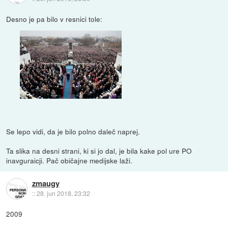
Desno je pa bilo v resnici tole:
Se lepo vidi, da je bilo polno daleč naprej.
Ta slika na desni strani, ki si jo dal, je bila kake pol ure PO
inavguraicji. Pač običajne medijske laži.
zmaugy
::
28. jun 2018, 23:32
2009