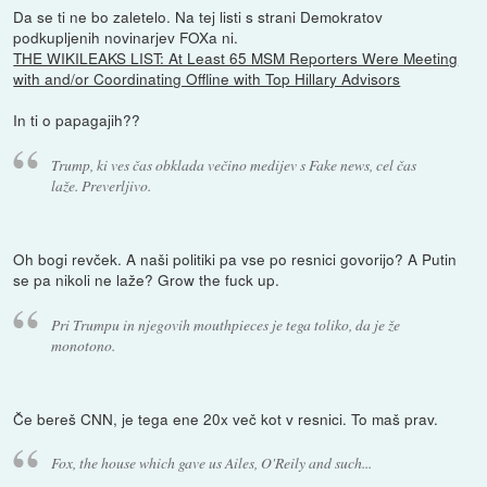
Da se ti ne bo zaletelo. Na tej listi s strani Demokratov
podkupljenih novinarjev FOXa ni.
THE WIKILEAKS LIST: At Least 65 MSM Reporters Were Meeting
with and/or Coordinating Offline with Top Hillary Advisors
In ti o papagajih??
Trump, ki ves čas obklada večino medijev s Fake news, cel čas
laže. Preverljivo.
Oh bogi revček. A naši politiki pa vse po resnici govorijo? A Putin
se pa nikoli ne laže? Grow the fuck up.
Pri Trumpu in njegovih mouthpieces je tega toliko, da je že
monotono.
Če bereš CNN, je tega ene 20x več kot v resnici. To maš prav.
Fox, the house which gave us Ailes, O'Reily and such...