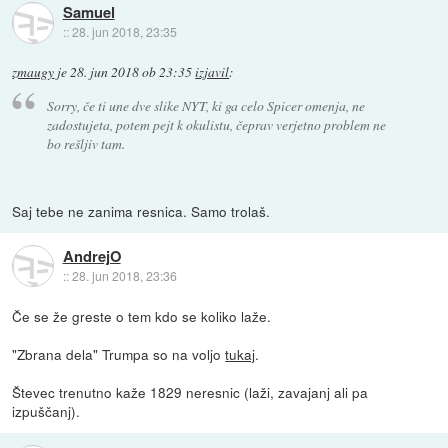
Samuel
::
28. jun 2018, 23:35
zmaugy
je
28. jun 2018 ob 23:35
izjavil
:
Sorry, če ti une dve slike NYT, ki ga celo Spicer omenja, ne
zadostujeta, potem pejt k okulistu, čeprav verjetno problem ne
bo rešljiv tam.
Saj tebe ne zanima resnica. Samo trolaš.
AndrejO
::
28. jun 2018, 23:36
Če se že greste o tem kdo se koliko laže.
"Zbrana dela" Trumpa so na voljo
tukaj
.
Števec trenutno kaže 1829 neresnic (laži, zavajanj ali pa
izpuščanj).