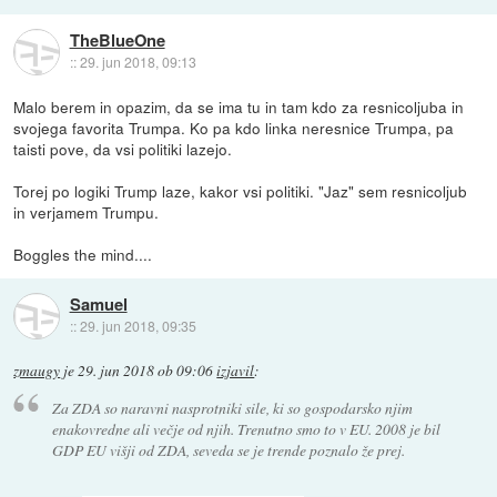
TheBlueOne
::
29. jun 2018, 09:13
Malo berem in opazim, da se ima tu in tam kdo za resnicoljuba in
svojega favorita Trumpa. Ko pa kdo linka neresnice Trumpa, pa
taisti pove, da vsi politiki lazejo.
Torej po logiki Trump laze, kakor vsi politiki. "Jaz" sem resnicoljub
in verjamem Trumpu.
Boggles the mind....
Samuel
::
29. jun 2018, 09:35
zmaugy
je
29. jun 2018 ob 09:06
izjavil
:
Za ZDA so naravni nasprotniki sile, ki so gospodarsko njim
enakovredne ali večje od njih. Trenutno smo to v EU. 2008 je bil
GDP EU višji od ZDA, seveda se je trende poznalo že prej.