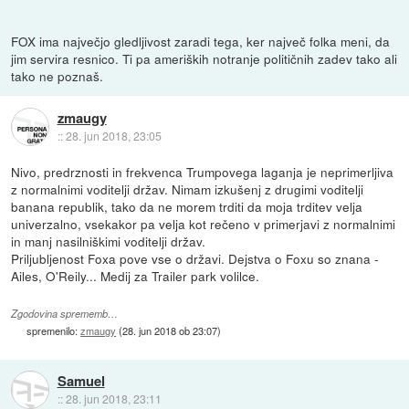
FOX ima največjo gledljivost zaradi tega, ker največ folka meni, da
jim servira resnico. Ti pa ameriških notranje političnih zadev tako ali
tako ne poznaš.
zmaugy
::
28. jun 2018, 23:05
Nivo, predrznosti in frekvenca Trumpovega laganja je neprimerljiva
z normalnimi voditelji držav. Nimam izkušenj z drugimi voditelji
banana republik, tako da ne morem trditi da moja trditev velja
univerzalno, vsekakor pa velja kot rečeno v primerjavi z normalnimi
in manj nasilniškimi voditelji držav.
Priljubljenost Foxa pove vse o državi. Dejstva o Foxu so znana -
Ailes, O'Reily... Medij za Trailer park volilce.
Zgodovina sprememb…
spremenilo:
zmaugy
(
28. jun 2018 ob 23:07
)
Samuel
::
28. jun 2018, 23:11