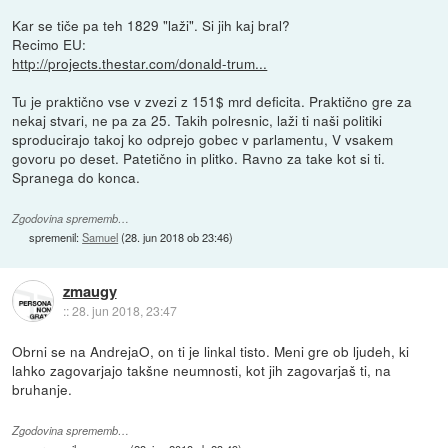
Kar se tiče pa teh 1829 "laži". Si jih kaj bral?
Recimo EU:
http://projects.thestar.com/donald-trum...
Tu je praktično vse v zvezi z 151$ mrd deficita. Praktično gre za
nekaj stvari, ne pa za 25. Takih polresnic, laži ti naši politiki
sproducirajo takoj ko odprejo gobec v parlamentu, V vsakem
govoru po deset. Patetično in plitko. Ravno za take kot si ti.
Spranega do konca.
Zgodovina sprememb…
spremenil:
Samuel
(
28. jun 2018 ob 23:46
)
zmaugy
::
28. jun 2018, 23:47
Obrni se na AndrejaO, on ti je linkal tisto. Meni gre ob ljudeh, ki
lahko zagovarjajo takšne neumnosti, kot jih zagovarjaš ti, na
bruhanje.
Zgodovina sprememb…