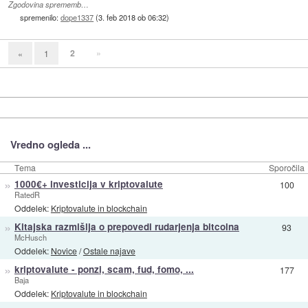
Zgodovina sprememb…
spremenilo:
dope1337
(
3. feb 2018 ob 06:32
)
2
»
«
1
Vredno ogleda ...
Tema
Sporočila
»
1000€+ investicija v kriptovalute
100
RatedR
Oddelek:
Kriptovalute in blockchain
»
Kitajska razmišlja o prepovedi rudarjenja bitcoina
93
McHusch
Oddelek:
Novice
/
Ostale najave
»
kriptovalute - ponzi, scam, fud, fomo, ...
177
Baja
Oddelek:
Kriptovalute in blockchain