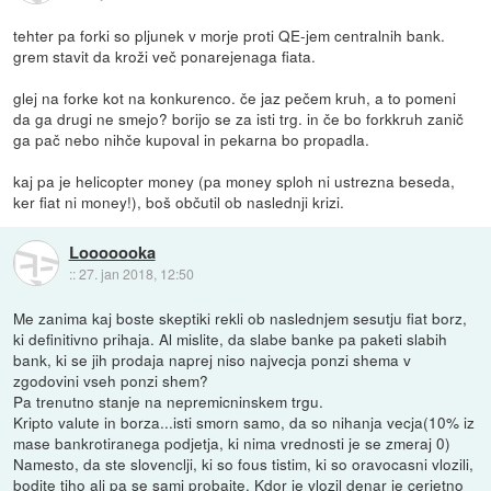
tehter pa forki so pljunek v morje proti QE-jem centralnih bank.
grem stavit da kroži več ponarejenaga fiata.
glej na forke kot na konkurenco. če jaz pečem kruh, a to pomeni
da ga drugi ne smejo? borijo se za isti trg. in če bo forkkruh zanič
ga pač nebo nihče kupoval in pekarna bo propadla.
kaj pa je helicopter money (pa money sploh ni ustrezna beseda,
ker fiat ni money!), boš občutil ob naslednji krizi.
Looooooka
::
27. jan 2018, 12:50
Me zanima kaj boste skeptiki rekli ob naslednjem sesutju fiat borz,
ki definitivno prihaja. Al mislite, da slabe banke pa paketi slabih
bank, ki se jih prodaja naprej niso najvecja ponzi shema v
zgodovini vseh ponzi shem?
Pa trenutno stanje na nepremicninskem trgu.
Kripto valute in borza...isti smorn samo, da so nihanja vecja(10% iz
mase bankrotiranega podjetja, ki nima vrednosti je se zmeraj 0)
Namesto, da ste slovenclji, ki so fous tistim, ki so oravocasni vlozili,
bodite tiho ali pa se sami probajte. Kdor je vlozil denar je cerjetno