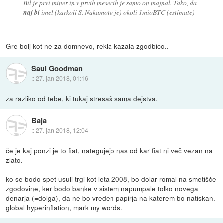
Bil je prvi miner in v prvih mesecih je samo on majnal. Tako, da
naj bi
imel (karkoli S. Nakamoto je) okoli 1mioBTC (estimate)
Gre bolj kot ne za domnevo, rekla kazala zgodbico..
Saul Goodman
::
27. jan 2018, 01:16
za razliko od tebe, ki tukaj stresaš sama dejstva.
Baja
::
27. jan 2018, 12:04
če je kaj ponzi je to fiat, nategujejo nas od kar fiat ni več vezan na
zlato.
ko se bodo spet usuli trgi kot leta 2008, bo dolar romal na smetišče
zgodovine, ker bodo banke v sistem napumpale tolko novega
denarja (=dolga), da ne bo vreden papirja na katerem bo natiskan.
global hyperinflation, mark my words.