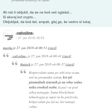
Ali nisi ti obljubil, da se ne boš več oglašal...
Si skoraj kot crypto...
Obljubljaš, da boš šel, ampak, glej ga, še vedno si tukaj.
-valvoline-
::
27. jan 2018, 00:53
magha
je
27. jan 2018 ob 00:51
izjavil
:
-valvoline-
je
27. jan 2018 ob 00:41
izjavil
:
thetech
je
27. jan 2018 ob 00:37
izjavil
:
Kriptovalute same po sebi niso scam,
niti ne piramidni sistem,
ker pri
piramidnih sistemih je na vrhu vedno
neka crooked oseba
, ki pač vse pod
seboj nateguje. Sama blockchain
tehnologija je super in bo preživela,
kritpovalute pa žal ne, ker nimajo
value..