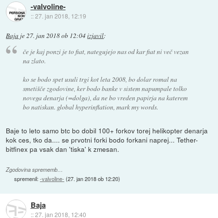
-valvoline-
::
27. jan 2018, 12:19
Baja
je
27. jan 2018 ob 12:04
izjavil
:
če je kaj ponzi je to fiat, nategujejo nas od kar fiat ni več vezan
na zlato.
ko se bodo spet usuli trgi kot leta 2008, bo dolar romal na
smetišče zgodovine, ker bodo banke v sistem napumpale tolko
novega denarja (=dolga), da ne bo vreden papirja na katerem
bo natiskan. global hyperinflation, mark my words.
Baje to leto samo btc bo dobil 100+ forkov torej helikopter denarja
kok ces, tko da.... se prvotni forki bodo forkani naprej... Tether-
bitfinex pa vsak dan 'tiska' k zmesan.
Zgodovina sprememb…
spremenil:
-valvoline-
(
27. jan 2018 ob 12:20
)
Baja
::
27. jan 2018, 12:40