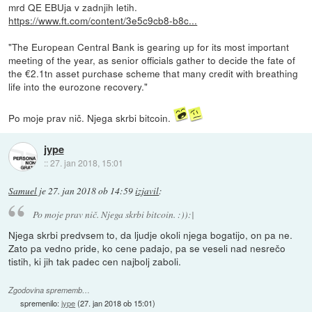
mrd QE EBUja v zadnjih letih.
https://www.ft.com/content/3e5c9cb8-b8c...
"The European Central Bank is gearing up for its most important
meeting of the year, as senior officials gather to decide the fate of
the €2.1tn asset purchase scheme that many credit with breathing
life into the eurozone recovery."
Po moje prav nič. Njega skrbi bitcoin.
jype
::
27. jan 2018, 15:01
Samuel
je
27. jan 2018 ob 14:59
izjavil
:
Po moje prav nič. Njega skrbi bitcoin. :)):|
Njega skrbi predvsem to, da ljudje okoli njega bogatijo, on pa ne.
Zato pa vedno pride, ko cene padajo, pa se veseli nad nesrečo
tistih, ki jih tak padec cen najbolj zaboli.
Zgodovina sprememb…
spremenilo:
jype
(
27. jan 2018 ob 15:01
)