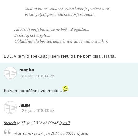
Sam za btc se vedno ni znano kater je pacient zero,
ostali goljufi piramida kreatorji so znani.
Ali nisi ti obljubil, da se ne boš več oglašal...
Si skoraj kot crypto...
Obljubljaš, da boš šel, ampak, glej ga, še vedno si tukaj.
LOL, v temi o spekulaciji sem reku da ne bom pisal. Haha.
magha
::
27. jan 2018, 00:56
Se vam oproščam, za zmoto...
janig
::
27. jan 2018, 00:58
thetech
je
27. jan 2018 ob 00:48
izjavil
:
-valvoline-
je
27. jan 2018 ob 00:41
izjavil
: