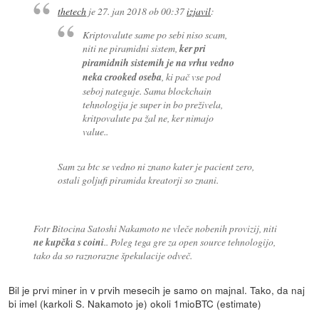
thetech
je
27. jan 2018 ob 00:37
izjavil
:
Kriptovalute same po sebi niso scam,
niti ne piramidni sistem,
ker pri
piramidnih sistemih je na vrhu vedno
neka crooked oseba
, ki pač vse pod
seboj nateguje. Sama blockchain
tehnologija je super in bo preživela,
kritpovalute pa žal ne, ker nimajo
value..
Sam za btc se vedno ni znano kater je pacient zero,
ostali goljufi piramida kreatorji so znani.
Fotr Bitocina Satoshi Nakamoto ne vleče nobenih provizij, niti
ne kupčka s coini
.. Poleg tega gre za open source tehnologijo,
tako da so raznorazne špekulacije odveč.
Bil je prvi miner in v prvih mesecih je samo on majnal. Tako, da naj
bi imel (karkoli S. Nakamoto je) okoli 1mioBTC (estimate)