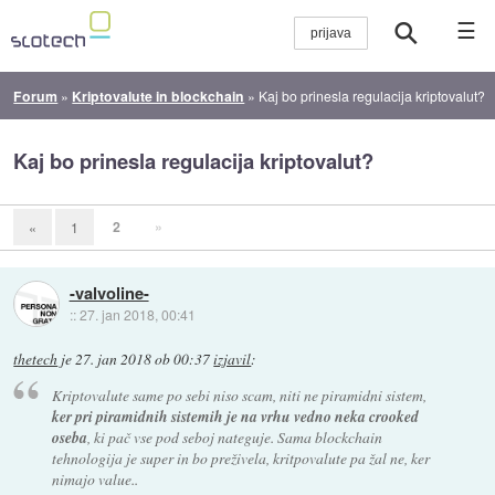
☰
Forum
»
Kriptovalute in blockchain
»
Kaj bo prinesla regulacija kriptovalut?
Kaj bo prinesla regulacija kriptovalut?
2
»
«
1
-valvoline-
::
27. jan 2018, 00:41
thetech
je
27. jan 2018 ob 00:37
izjavil
:
Kriptovalute same po sebi niso scam, niti ne piramidni sistem,
ker pri piramidnih sistemih je na vrhu vedno neka crooked
oseba
, ki pač vse pod seboj nateguje. Sama blockchain
tehnologija je super in bo preživela, kritpovalute pa žal ne, ker
nimajo value..