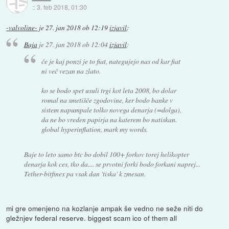
::
3. feb 2018, 01:30
-valvoline-
je
27. jan 2018 ob 12:19
izjavil
:
Baja
je
27. jan 2018 ob 12:04
izjavil
:
če je kaj ponzi je to fiat, nategujejo nas od kar fiat
ni več vezan na zlato.
ko se bodo spet usuli trgi kot leta 2008, bo dolar
romal na smetišče zgodovine, ker bodo banke v
sistem napumpale tolko novega denarja (=dolga),
da ne bo vreden papirja na katerem bo natiskan.
global hyperinflation, mark my words.
Baje to leto samo btc bo dobil 100+ forkov torej helikopter
denarja kok ces, tko da.... se prvotni forki bodo forkani naprej...
Tether-bitfinex pa vsak dan 'tiska' k zmesan.
mi gre omenjeno na kozlanje ampak še vedno ne seže niti do
gležnjev federal reserve. biggest scam ico of them all