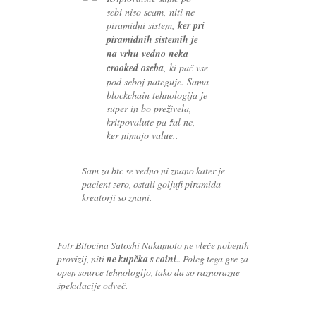
sebi niso scam, niti ne
piramidni sistem,
ker pri
piramidnih sistemih je
na vrhu vedno neka
crooked oseba
, ki pač vse
pod seboj nateguje. Sama
blockchain tehnologija je
super in bo preživela,
kritpovalute pa žal ne,
ker nimajo value..
Sam za btc se vedno ni znano kater je
pacient zero, ostali goljufi piramida
kreatorji so znani.
Fotr Bitocina Satoshi Nakamoto ne vleče nobenih
provizij, niti
ne kupčka s coini
.. Poleg tega gre za
open source tehnologijo, tako da so raznorazne
špekulacije odveč.