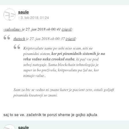
saule
::
3. feb 2018, 01:24
-valvoline-
je
27. jan 2018 ob 00:41
izjavil
:
thetech
je
27. jan 2018 ob 00:37
izjavil
:
Kriptovalute same po sebi niso scam, niti ne
piramidni sistem,
ker pri piramidnih sistemih je na
vrhu vedno neka crooked oseba
, ki pač vse pod
seboj nateguje. Sama blockchain tehnologija je
super in bo preživela, kritpovalute pa žal ne, ker
nimajo value..
Sam za btc se vedno ni znano kater je pacient zero, ostali goljufi
piramida kreatorji so znani.
saj to se ve. začetnik te ponzi sheme je gojko ajkula
saule