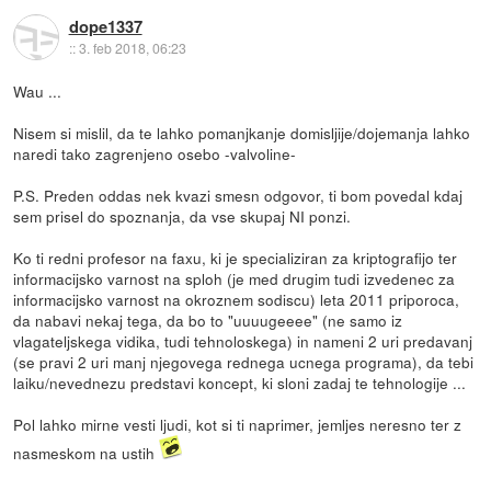
dope1337
::
3. feb 2018, 06:23
Wau ...
Nisem si mislil, da te lahko pomanjkanje domisljije/dojemanja lahko
naredi tako zagrenjeno osebo -valvoline-
P.S. Preden oddas nek kvazi smesn odgovor, ti bom povedal kdaj
sem prisel do spoznanja, da vse skupaj NI ponzi.
Ko ti redni profesor na faxu, ki je specializiran za kriptografijo ter
informacijsko varnost na sploh (je med drugim tudi izvedenec za
informacijsko varnost na okroznem sodiscu) leta 2011 priporoca,
da nabavi nekaj tega, da bo to "uuuugeeee" (ne samo iz
vlagateljskega vidika, tudi tehnoloskega) in nameni 2 uri predavanj
(se pravi 2 uri manj njegovega rednega ucnega programa), da tebi
laiku/nevednezu predstavi koncept, ki sloni zadaj te tehnologije ...
Pol lahko mirne vesti ljudi, kot si ti naprimer, jemljes neresno ter z
nasmeskom na ustih