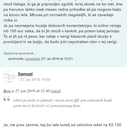
vlozil tistega, ki ga je pripravljen zgubiti, torej skode ne bo mel. Ima
pa trenutno lahko vsak mesec redne prihodke ali pa mogoce bajto
na koncu leta. Minusa pri normalnih vlagateljih, ki se zavedajo
rizika ni.
Je pa neomejena fousija dolocenih komentatorjev, ki ocitno nimajo
niti 100 eur viska, da bi jih vlozili v karkoli, pa potem tukaj jamrajo.
To al jih pa rit pece, ker nekje v verigi klasicnih placil sluzijo s
provizijami in se bojijo, da bodo jutri nepotreben clen v tej verigi.
Zgodovina sprememb…
spremenilo:
Looooooka
(
27. jan 2018 ob 12:51
)
Samuel
::
27. jan 2018, 14:59
Baja
je
27. jan 2018 ob 12:40
izjavil
:
tehter pa forki so pljunek v morje proti QE-jem centralnih bank.
grem stavit da kroži več ponarejenaga fiata.
Ja, me prav zanima, kaj bo tale butelj od valvolina rekel na €2.100