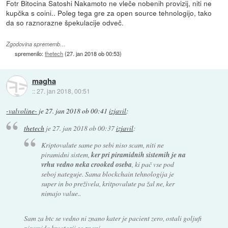
Fotr Bitocina Satoshi Nakamoto ne vleče nobenih provizij, niti ne
kupčka s coini.. Poleg tega gre za open source tehnologijo, tako
da so raznorazne špekulacije odveč.
Zgodovina sprememb…
spremenilo:
thetech
(
27. jan 2018 ob 00:53
)
magha
::
27. jan 2018, 00:51
-valvoline-
je
27. jan 2018 ob 00:41
izjavil
:
thetech
je
27. jan 2018 ob 00:37
izjavil
:
Kriptovalute same po sebi niso scam, niti ne
piramidni sistem,
ker pri piramidnih sistemih je na
vrhu vedno neka crooked oseba
, ki pač vse pod
seboj nateguje. Sama blockchain tehnologija je
super in bo preživela, kritpovalute pa žal ne, ker
nimajo value..
Sam za btc se vedno ni znano kater je pacient zero, ostali goljufi
piramida kreatorji so znani.