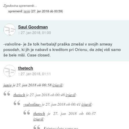
Zgodovina sprememb…
spremenil:
janig
(
27. jan 2018 ob 00:59
)
Saul Goodman
::
27. jan 2018, 01:00
-valvoline- je že tolk herbalajf praška zmešal v svojih amway
posodah, ki jih je nabavil s kreditom pri Orionu, da zdej vidi samo
še bele miši. Case closed.
thetech
::
27. jan 2018, 01:11
janig
je
27. jan 2018 ob 00:58
izjavil
:
thetech
je
27. jan 2018 ob 00:48
izjavil
:
-valvoline-
je
27. jan 2018 ob 00:41
izjavil
:
thetech
je
27. jan 2018 ob 00:37
izjavil
:
Kriptovalute same po