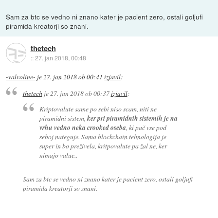
Sam za btc se vedno ni znano kater je pacient zero, ostali goljufi
piramida kreatorji so znani.
thetech
::
27. jan 2018, 00:48
-valvoline-
je
27. jan 2018 ob 00:41
izjavil
:
thetech
je
27. jan 2018 ob 00:37
izjavil
:
Kriptovalute same po sebi niso scam, niti ne
piramidni sistem,
ker pri piramidnih sistemih je na
vrhu vedno neka crooked oseba
, ki pač vse pod
seboj nateguje. Sama blockchain tehnologija je
super in bo preživela, kritpovalute pa žal ne, ker
nimajo value..
Sam za btc se vedno ni znano kater je pacient zero, ostali goljufi
piramida kreatorji so znani.